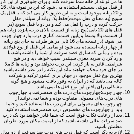
ها می توانند از خانه شما سرقت کنند و برای جلوگیری از این کار
از قفل مولتی سیستم استفاده می شود که این در نمونه های 16
و 20 زبانه موجود است و به این طریق کار می کند که با قفل یک
سویچ (به معنای قفل موقت)فقط یک زبانه از سیلندر قفل
حرکت کرده و درب را قفل می کند و در دو با قفل سویچ (در
قفل های 20 تایی )پنج زبانه از قسمت بالای درب،پانزده زبانه هم
از قسمت بالا،وسط و پایین قسمت کناری درب وارد چهار چوب
می شوند (در نسخه های 16 تایی در هر طرف به جای پنج زبانه
از چهار زبانه استفاده می شود.)و تمامی این قفل از نوع فولادی
بوده و زمانی که سارق قصد سرقت از شما را داشته باشد،با
وارد کردن ضربه مغزی سیلندر آسیب خواهد دید و در هیچ
شرایطی قادر به باز کردن این درب نخواهد بود و زبانه ها کاملا
در جای خود محکم خواهند ماند.این نکته را در نظر داشته باشید
بهترین نوع قفل موجود در جهان برای کشور ترکیه و شرکت
کاله می باشد که در ایران به وفور یافت میشود و هیچ گونه
مشکلی برای یافتن این نوع قفل ها نمی باشد.
چهار چوب:چهارچوب های درب های ضدسرقت با چهارچوب
های درب های معمولی متفاوت بوده و شما نمی توانید از
چهارچوب های معمولی برای این درب ها استفاده کنید و حتما
باید از چهارچوب های مخصوص درب ضدسرقت استفاده کنید
بعد از رعایت نکات فوق است که شما قادر خواهید بود یک درب
ضد سرقت عالی داشته باشید که از امنیت مکان مورد نظرتان
مطمئن باشید.
لازم به ذکر است که قفل درب های درب ضد سرقت از دو مدل