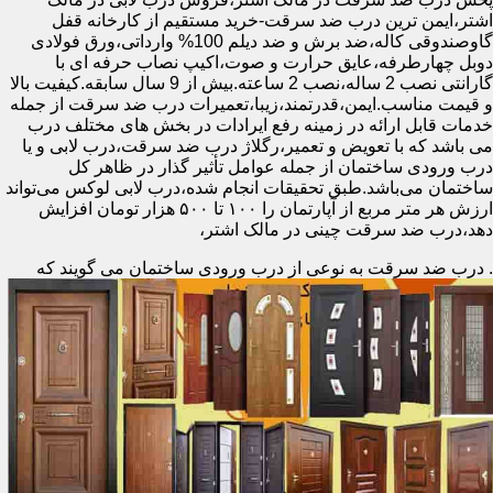
اشتر،ایمن ترین درب ضد سرقت-خرید مستقیم از کارخانه قفل
گاوصندوقی کاله،ضد برش و ضد دیلم 100% وارداتی،ورق فولادی
دوبل چهارطرفه،عایق حرارت و صوت،اکیپ نصاب حرفه ای با
گارانتی نصب 2 ساله،نصب 2 ساعته.بیش از 9 سال سابقه.کیفیت بالا
و قیمت مناسب.ایمن،قدرتمند،زیبا،تعمیرات درب ضد سرقت از جمله
خدمات قابل ارائه در زمینه رفع ایرادات در بخش های مختلف درب
می باشد که با تعویض و تعمیر،رگلاژ درب ضد سرقت،درب لابی و یا
درب ورودی ساختمان از جمله عوامل تأثیر گذار در ظاهر کل
ساختمان می‌باشد.طبق تحقیقات انجام شده،درب لابی لوکس می‌تواند
ارزش هر متر مربع از آپارتمان را ۱۰۰ تا ۵۰۰ هزار تومان افزایش
دهد،درب ضد سرقت چینی در مالک اشتر،
.
درب ضد سرقت به نوعی از درب ورودی ساختمان می گویند که