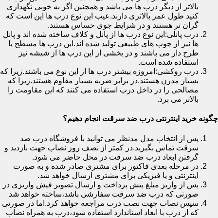
بالاتر از دیگر درب ها می باشد و همچنین اگر به خوبی نگهداری
کنید طول عمر بالاتری دارند.عیب این نوع درب ها این است که
گران تر هستند و در شرایط جوی حساس هستند.
درب پانلی:این نوع درب ها از پانل و کلاف ساخته شده اند و پانل
ها نیز از چوب های طبیعی تولید شده اند.این درب ها مسطح یا
طرح دار می باشند و در بخشی از این درب ها از شیشه نیز
استفاده شده است.
درب روکشی:امروزه بیشتر درب ها از این نوع می باشند.زیرا که
بسیار مدرن هستند.در برابر ضربه بسیار مقاوم هستند.زیرا که
مصالحی را در داخل درب استفاده می کنند که این مقاومت را
بالاتر می برد.
چگونه خرید اینترنتی درب ضد سرقت انجام دهیم؟
پس از انتخاب مدل مدنظر می توانید با فروشگاه درب ضد
سرقت تماس بگیرید.در کمتر از نصف روز نصاب جهت بازدید و
گرفتن ابعاد درب ضد سرقت در محل حاضر می شود.
در مرحله بعدی فاکتور برای مشتری صادر شده و به صورت
اینترنتی و یا فیزیکی برای مشتری ارسال خواهد شد.
پس از واریز مبلغ پیش پرداخت و ارسال تصویر فیش واریزی در
صورتی که درب ضد سرقت سفارشی باشد،ساخته خواهد شد
سپس نصاب جهت نصب درب مراجعه خواهد کرد.اما در صورتی
که از درب با ابعاد استاندارد استفاده شود،درب به همراه نصاب