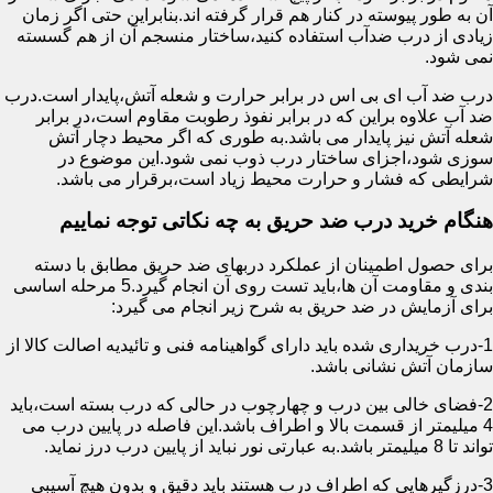
آن به طور پیوسته در کنار هم قرار گرفته اند.بنابراین حتی اگر زمان
زیادی از درب ضدآب استفاده کنید،ساختار منسجم آن از هم گسسته
نمی شود.
درب ضد آب ای بی اس در برابر حرارت و شعله آتش،پایدار است.درب
ضد آب علاوه براین که در برابر نفوذ رطوبت مقاوم است،در برابر
شعله آتش نیز پایدار می باشد.به طوری که اگر محیط دچار آتش
سوزی شود،اجزای ساختار درب ذوب نمی شود.این موضوع در
شرایطی که فشار و حرارت محیط زیاد است،برقرار می باشد.
هنگام خرید درب ضد حریق به چه نکاتی توجه نماییم
برای حصول اطمینان از عملکرد دربهای ضد حریق مطابق با دسته
بندی و مقاومت آن ها،باید تست روی آن انجام گیرد.5 مرحله اساسی
برای آزمایش در ضد حریق به شرح زیر انجام می گیرد:
1-درب خریداری شده باید دارای گواهینامه فنی و تائیدیه اصالت کالا از
سازمان آتش نشانی باشد.
2-فضای خالی بین درب و چهارچوب در حالی که درب بسته است،باید
4 میلیمتر از قسمت بالا و اطراف باشد.این فاصله در پایین درب می
تواند تا 8 میلیمتر باشد.به عبارتی نور نباید از پایین درب درز نماید.
3-درزگیرهایی که اطراف درب هستند باید دقیق و بدون هیچ آسیبی