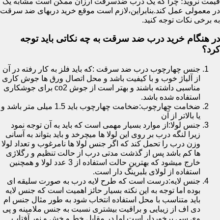
قیمت نروید؛ چرا که یک درب ضدسرقت ارزان ممکن است مشابه یک
در معمولی عمل کند.بنابراین،لازم است موقع خرید دربهای ضد سرقت
به برخی نکات توجه کنید.
در هنگام خرید درب ضد سرقت به چه نکاتی باید توجه
کرد؟
جنس چهارچوب درب ضد سرقت :که باید فلز به کار رفته در آن
از آلیاژ خوب و با کیفیت باشد و محل اتصال ورق ها جوش کاری
مناسبی داشته باشند و بهتر است از جوش co2 برای جوشکاری
استفاده شده باشد.
ضخامت چهارچوب:ضخامت چهارچوب باید 1.5 میلی متر باشد و
یا بالاتر از آن
جنس لولا:از موارد بسیار مهمی است که باید به آن توجه نمود
زیرا لنگه درب بر روی این لولا ها میچرخد و باید بتواند به آسانی
وزن درب را تحمل کند که اگر جنس لولا ها نامرغوب و تعداد لولا
ها کم باشد پس از گذشت مدتی درب از حالت تنظیم و رگلاژی
خارج میشود که بهترین حالت استفاده از 3 عدد لولا و همچنین
استفاده از لولای بلبرینگ دار است.
جنس لایه:درست است که طرح لایه درب به صورت سلیقه ای
بوده اما توجه به این نکته بسیار حائز اهمیت است که جنس لایه
باید متناسب با محل استفاده انتخاب شود به طور مثال جنس ام
دی اف از زیبایی و براقیت بیشتری نسبت به جنس ملامینه و پی
وی سی برخوردار است اما در مقابل خط و خش و نور آفتاب