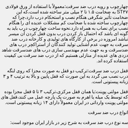
چهارچوب و رویه درب ضد سرقت:معمولاً با استفاده از ورق فولادی
ST۳۷ به ضخامت ۱.۵ تا ۲ میلی متر ساخته شده است،که این
ضخامت تأثیر شگرفی هنگام نصب و استحکام درب دارد،چرا که
چهارچوب ساخته شده با ضخامت کم مشکلات عدیده ای را هنگام
نصب برای نصاب به همراه دارد.نحوه ساخت چهارچوب درب باید به
گونه ای باشد که احتمال باز کردن درب بدون قفل کردن آن میسر
نباشد امروزه در برخی از کارگاه های تولیدی و کارخانه درب ضد
سرقت به جهت عدم آشنایی تولید کنندگان از استراکچر درب های
ضدسرقت و به جهت عدم مهندسی سازی درب های ضدسرقت شاهد
دزدی های عدیده از منازلی هستیم که از درب ضد سرقت بی کیفیت
استفاده کرده اند.
قفل درب ضد سرقت:ترکیب دو قفل به صورت مجزا که روی لنگه
درب نصب می گردد به این صورت که قفل پایین و بالا به ترتیب ۴ و ۳
زبانه پیستونی است.
قفل مولتی پوینت:یا همان قفل مرکزی،ترکیب ۳ تا ۵ قفل مجزا بوده
که توسط یک میله یا اهرم به صورت یک پارچه عمل می کنند،قفل های
مولتی پوینت وارداتی در ایران معمولاً دارای ۱۴ زبانه پیستونی است.
انواع درب ضد سرقت
سه نوع درب ضد سرقت به شرح زیر در بازار ایران موجود است: