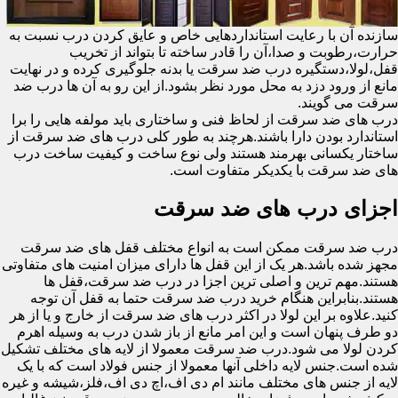
سازنده آن با رعایت استانداردهایی خاص و عایق کردن درب نسبت به
حرارت،رطوبت و صدا،آن را قادر ساخته تا بتواند از تخریب
قفل،لولا،دستگیره درب ضد سرقت یا بدنه جلوگیری کرده و در نهایت
مانع از ورود دزد به محل مورد نظر بشود.از این رو به آن ها درب ضد
سرقت می گویند.
درب های ضد سرقت از لحاظ فنی و ساختاری باید مولفه هایی را برا
استاندارد بودن دارا باشند.هرچند به طور کلی درب های ضد سرقت از
ساختار یکسانی بهرمند هستند ولی نوع ساخت و کیفیت ساخت درب
های ضد سرقت با یکدیکر متفاوت است.
اجزای درب های ضد سرقت
درب ضد سرقت ممکن است به انواع مختلف قفل های ضد سرقت
مجهز شده باشد.هر یک از این قفل ها دارای میزان امنیت های متفاوتی
هستند.مهم ترین و اصلی ترین اجزا در درب ضد سرقت،قفل ها
هستند.بنابراین هنگام خرید درب ضد سرقت حتما به قفل آن توجه
کنید.علاوه بر این لولا در اکثر درب های ضد سرقت از خارج و یا از هر
دو طرف پنهان است و این امر مانع از باز شدن درب به وسیله اهرم
کردن لولا می شود.درب ضد سرقت معمولا از لایه های مختلف تشکیل
شده است.جنس لایه داخلی آنها معمولا از جنس فولاد است که با یک
لایه از جنس های مختلف مانند ام دی اف،اچ دی اف،فلز،شیشه و غیره