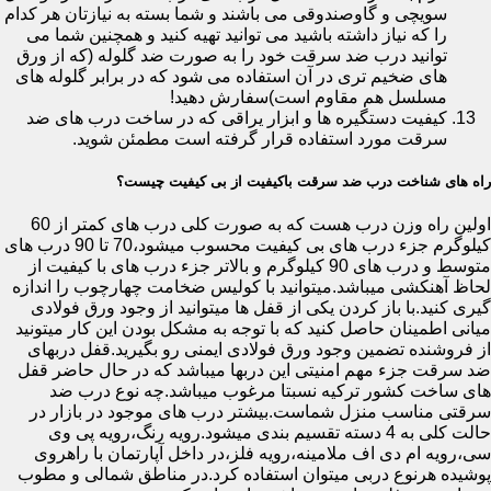
سویچی و گاوصندوقی می باشند و شما بسته به نیازتان هر کدام
را که نیاز داشته باشید می توانید تهیه کنید و همچنین شما می
توانید درب ضد سرقت خود را به صورت ضد گلوله (که از ورق
های ضخیم تری در آن استفاده می شود که در برابر گلوله های
مسلسل هم مقاوم است)سفارش دهید!
کیفیت دستگیره ها و ابزار یراقی که در ساخت درب های ضد
سرقت مورد استفاده قرار گرفته است مطمئن شوید.
راه های شناخت درب ضد سرقت باکیفیت از بی کیفیت چیست؟
اولین راه وزن درب هست که به صورت کلی درب های کمتر از 60
کیلوگرم جزء درب های بی کیفیت محسوب میشود،70 تا 90 درب های
متوسط و درب های 90 کیلوگرم و بالاتر جزء درب های با کیفیت از
لحاظ آهنکشی میباشد.میتوانید با کولیس ضخامت چهارچوب را اندازه
گیری کنید.با باز کردن یکی از قفل ها میتوانید از وجود ورق فولادی
میانی اطمینان حاصل کنید که با توجه به مشکل بودن این کار میتونید
از فروشنده تضمین وجود ورق فولادی ایمنی رو بگیرید.قفل دربهای
ضد سرقت جزء مهم امنیتی این دربها میباشد که در حال حاضر قفل
های ساخت کشور ترکیه نسبتا مرغوب میباشد.چه نوع درب ضد
سرقتی مناسب منزل شماست.بیشتر درب های موجود در بازار در
حالت کلی به 4 دسته تقسیم بندی میشود.رویه رنگ،رویه پی وی
سی،رویه ام دی اف ملامینه،رویه فلز،در داخل آپارتمان با راهروی
پوشیده هرنوع دربی میتوان استفاده کرد.در مناطق شمالی و مطوب