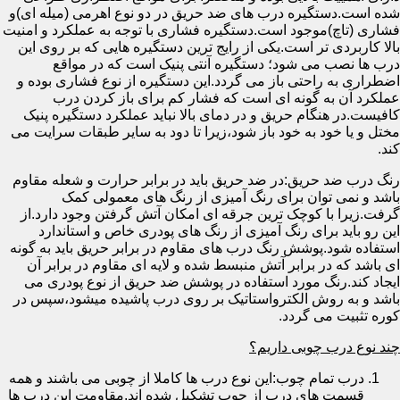
شده است.دستگیره درب های ضد حریق در دو نوع اهرمی (میله ای)و
فشاری (تاچ)موجود است.دستگیره فشاری با توجه به عملکرد و امنیت
بالا کاربردی تر است.یکی از رایج ترین دستگیره هایی که بر روی این
درب ها نصب می شود؛ دستگیره آنتی پنیک است که در مواقع
اضطراری به راحتی باز می گردد.این دستگیره از نوع فشاری بوده و
عملکرد آن به گونه ای است که فشار کم برای باز کردن درب
کافیست.در هنگام حریق و در دمای بالا نباید عملکرد دستگیره پنیک
مختل و یا خود به خود باز شود،زیرا تا دود به سایر طبقات سرایت می
کند.
رنگ درب ضد حریق:در ضد حریق باید در برابر حرارت و شعله مقاوم
باشد و نمی توان برای رنگ آمیزی از رنگ های معمولی کمک
گرفت.زیرا با کوچک ترین جرقه ای امکان آتش گرفتن وجود دارد.از
این رو باید برای رنگ آمیزی از رنگ های پودری خاص و استاندارد
استفاده شود.پوشش رنگ درب های مقاوم در برابر حریق باید به گونه
ای باشد که در برابر آتش منبسط شده و لایه ای مقاوم در برابر آن
ایجاد کند.رنگ مورد استفاده در پوشش ضد حریق از نوع پودری می
باشد و به روش الکترواستاتیک بر روی درب پاشیده میشود،سپس در
کوره تثبیت می گردد.
چند نوع درب چوبی داریم؟
درب تمام چوب:این نوع درب ها کاملا از چوبی می باشند و همه
قسمت های درب از چوب تشکیل شده اند.مقاومت این درب ها