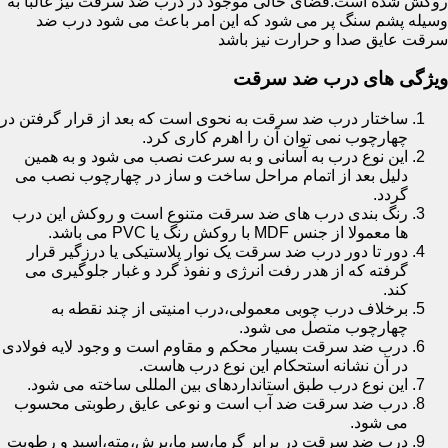
روکش شده است.فضای خالی موجود در درب ضد سرقت نیز غالبا به
وسیله پشم سنگ پر می شود که این امر باعث می شود درب ضد
سرقت عایق صدا و حرارت نیز باشد
ویژگی های درب ضد سرقت
ساختار درب ضد سرقت به نحوی است که بعد از قرار گرفتن در
چهارچوب نمی توان آن را اهرم کاری کرد.
این نوع درب به آسانی و به سرعت نصب می شود و به همین
دلیل بعد از اتمام مراحل ساخت و ساز در چهارچوب نصب می
گردد.
رنگ بندی درب های ضد سرقت متنوع است و روکش این درب
ها معمولا از جنس MDF با روکش رنگ یا PVC می باشد.
دور تا دور درب ضد سرقت یک نوار پلاستیکی یا درزگیر قرار
گرفته که از هدر رفت انرژی و نفوذ گرد و غبار جلوگیری می
کند.
برخلاف درب چوبی معمولی،درب امنیتی از چند نقطه به
چهارچوب متصل می شود.
درب ضد سرقت بسیار محکم و مقاوم است و وجود لایه فولادی
در آن نشانه استحکام این نوع درب هاست.
این نوع درب طبق استانداردهای بین المللی ساخته می شود.
درب ضد سرقت ضد آب است و نوعی عایق رطوبتی محسوب
می شود.
درب ضد سرقت در برابر گرما،سرما،برش،مته،اسید و رطوبت