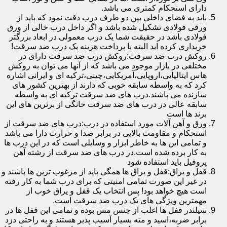
دارای استحکام کمتری می باشد.
باید به فضای داخلی بین دو طرف درب دقت نمود که باید از
ورقی فولادی تشکیل شده باشد و اگر داخل درب خالی از ورق
فولادی باشد در حقیقت شما یک درب معمولی در ابعاد بزرگتر
خریداری کرده اید البته با پرداخت هزینه یک درب ضد سرقت!
روکش درب ضد سرقت:روکش درب ضد سرقت دارای در
مختلفی در بازار موجود می باشد که از آنها می توان به روکش
هاس ایتالیایی،اروپایی،آمریکایی،چینی،ترکیه ای و ایرانی اشاره
کرد که به واسطه سابقه خوبی که دارند از بهترین کشور های
سازنده می باشند.درب های ضد سرقت ترکیه ای به واسطه
سابقه عالی در درب های ضد سرقت خانگی از برترین های این
برند ها است
ورق و آهن آلات مورد استفاده در درب:درب های ضد سرقت از
استحکام و مقاومت بالایی در برابر صدا و حرارت دارا می باشد
و تمامی این ها به خاطر ابزار و وسایلی است که در این درب ها
به کار برده شده است.در درب های ضد سرقت از رشته آهن
پروفیل باید استفاده شود
قفل و یراق:قفل و یراق ها همگی باید از مرغوب ترین ها باشند و
در غیر این صورت تمامی امنیتی که برای درب شما به کار رفته
است هیچ خواهد بود! پس انتخاب یک قفل و یراق خوب از
مهمترین ویژگی های یک درب ضد سرقت است.
سیلندر قفل ها اغلب از جنس مس بوده و تمامی این قفل ها در
برابر ضربه،اسید و مته بسیار آسیب پذیر هستند و به راحتی دزد