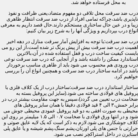
به محل فرستاده خواهد شد.
درب ضد سرقت محل تلاقی دو مفهوم متضاد،یعنی ظرافت و نفوذ
ناپذیری باشد،چراکه تمامی افراد از درب ضد سرقت انتظار ظاهری
زیبا و در عین حال ساختاری مستحکم دارند.حال قصد داریم به معرفی
انواع درب بپردازیم و ویژگی آنها را به شرح زیر بیان کنیم:
درب ضد سرقت:با توجه به افزایش آمار سرقت منازل در دهه اخیر
اهمیت درب ضد سرقت بیش از پیش پرنگ تر شده است،از این رو می
بایست کیفیت ساخت درب و قفل استفاده شده در آن،بالاترین
استاندارد ممکن را داشته باشد و از آنجایی که درب ضد سرقت نوعی
درب ورودی هم محسوب می شود باید از ظاهری مناسب برخوردار
باشد در ادامه ساختار درب ضد سرقت و همچنین انواع آن را بررسی
خواهیم کرد.
ساختار استاندارد درب ضد سرقت:ساختار درب از یک کلاف فلزی با
پروفیل های فولادی ساخته می شود.(سایز این پروفیل بسته به
ضخامت درب تعیین می گردد)،سپس به جهت مقاومت بیشتر درب در
برابر خمش،۳ الی ۴ قید فولادی دقیقاً با همان سایز پروفیل های
محیطی به صورت افقی به دو قید پروفیل عمودی محیطی جوش می
شود و در انتها ورق فولادی با ضخامت ۰.۷ الی ۱.۵ میلیمتر بر روی این
کلاف جوشکاری می شود.لازم به ذکر است که یک لایه عایق صوتی و
حرارتی با جنس های پلی اورتان،پشم سنگ،پشم شیشه و یا عایق پلی
استایرن در داخل استراکچر نصب می شود.