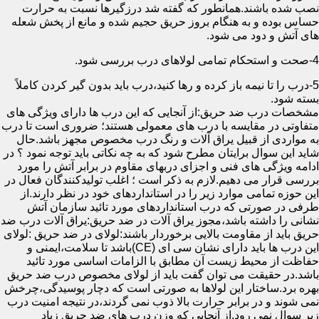
نصب شده باشند.همانطور که گفته شد درزگیرها نسبت به حرارت
حساس بوده و به هنگام بروز حریق حجیم شده و مانع از پخش شعله
های آتش و دود می شود.
4-صحت و استحکام تمامی لولاهای درب بررسی شود.
5-درب را تا نیمه باز کرده و رها کنید،درب باید بدون گیر کردن کاملاً
بسته شود.
مشخصات درب ضد حریق:از آنجایی که این درب ها دارای ویژگی های
متفاوتی در مقایسه با درب های معمولی هستند؛ ضروری است تا درب
به مواردی از قبیل یراق آلات و رنگ درب مخصوص مجهز باشد.حال
شاید این سوال برایتان مطرح شود که به چه نکاتی باید توجه نمود ؟ در
ادامه ویژگی های فنی و اجزای دربهای مقاوم در برابر آتش را مورد
بررسی قرار می دهیم.لازم به ذکر است ؛ اغلب تولیدکنندگان فعال در
این حوزه تمامی موارد زیر را در استانداردهای خود در نظر دارند.از
طرفی در صورتی که درب استانداردهای مورد تائید سازمان آتش
نشانی را داشته باشد،مجوز یراق آلات در ضد حریق:یراق آلات درب ضد
حریق باید از مقاومت بالایی برخوردار باشند:لولای در ضد حریق :لولای
این درب ها باید دارای نشان سی ای (CE)باشد تا سلامت،ایمنی و
حفاظت از محیط زیست آن مطابق با الزامات اساسی مورد تائید
باشد.در حقیقت می توان گفت باید از لولای مخصوص درب ضد حریق
بهره برد.ساختار این لولاها به صورتی است که دچار پوسیدگی،چرخش
نمی شوند و در برابر حرارت بالا ذوب نمی گردند،در نتیجه امنیت درب
زیر سوال نمی رود.از آنجایی که وزن درب های ضد حریق زیاد