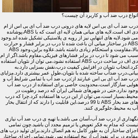
انواع درب ضد آب و کاربرد آن چیست؟
درب ضد آب ای بی اس لایه های درونی درب ضد آب ای بی اس از ام
دی اف است.لایه های میانی همان لایه ای است که با ABS،پوشانده
می شود.لایه های انتهایی نیز از رویه ی پلاستیکی تشکیل شده اند.وجود
ABS در ساختار میانی آن باعث شده تا درب در برابر فشار و حرارت
بالا،مقاومت و استحکام زیادی داشته باشد.علاوه براین،وجود ABS
سبب می شود تا درب در برابر فشارهای فیزیکی،مقاوم باشد.اگر از ام
دی اف در ساخت درب ABS استفاده نشود،می توان از نئوپان استفاده
کرد.انتخاب نئوپان در افزایش کیفیت درب،نقش بسزایی دارد.به
بیانی،درب ضدآب ساخته شده با نئوپان،طول عمر بیشتری دارد.مزایای
درب ضد آب ای بی اس عبارتند از:درب ضد آب با تمامی شرایط آب و
هوایی سازگار است،محدودیت خاصی برای استفاده از درب ضد آب
وجود ندارد.حتی در شهرهای شمالی ایران که درصد رطوبت در
محیط،بسیار است،می توان از این درب ها استفاده کرد.چرا که درب
های ضد بخار ABS تا 99 درصد،این قابلیت را دارند که از انتقال بخار
آب به محیط،جلوگیری کنند.
نگهداری از درب ضد آب،آسان می باشد.با تهیه ی درب ضد آب نیازی
نیست که مدام به فکر تعویض یا ترمیم مجدد آن باشید.چون تمامی
اجزای ساختار آن به طور کامل به هم اتصال دارند.برای تولید درب های
مقاوم در برابر نفوذ آب از پیچ استفاده نمی شود.تمامی اجزای ساختار