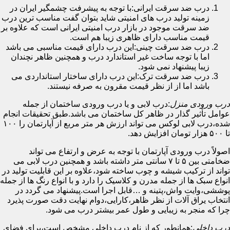
درب ضد سرقت ایرانی:با توجه به پیشرفت چشمگیر ایران در
زمینه تولید درب های امنیتی شاید بتوان گفت مناسب ترین درب
ضد سرقت موجود در بازار درب امنیتی ایرانی است که علاوه بر
قیمت مناسب دارای ظاهری زیبا هم است.
درب ضد سرقت چینی:این درب دارای قیمت مناسبی می باشد
اما با توجه ساخت غیر استاندارد درب و همچنین ظاهر نچندان
زیبا پیشنهاد نمی شود.
درب ضد سرقت ترک:این درب دارای ساختار استانداردی می
باشد اما از از نظر قیمت مقرون به صرفه نیستند.
درب ورودی منزل
:درب لابی و یا درب ورودی ساختمان از جمله
عوامل تأثیر گذار در ظاهر کل ساختمان می باشد.طبق تحقیقات انجام
شده،درب لابی لوکس می تواند ارزش هر متر مربع از آپارتمان را ۱۰۰
تا ۵۰۰ هزار تومان افزایش دهد.
اصولاً درب ورودی آپارتمان با توجه به عرض و ارتفاع می تواند
ضخامتی بین ۵ تا ۷ سانتی متر داشته باشد و همچنین درب لابی می
تواند از ترکیب شیشه و چوب ساخته شود،علاوه بر این قابلیت تولید در
انواع سبک ها از جمله مدرن و کلاسیک را دارد و با انواع رنگ ها از جمله
پوششی،وایت واش،پتینه و …قابل اجرا است.پیشنهاد می گردد در
انتخاب یراق آلات از نظر ظاهر،کارایی،دوام نهایت دقت صورت پذیرد
چرا که منجر به زیبایی و طول عمر بیشتر درب می شود.
درب داخلی
:همانطور که از نام درب داخلی مشخص است،برای فضای