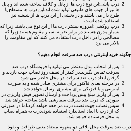
درب پانلی:این نوع درب ها از پانل و کلاف ساخته شده اند و پانل
ها نیز از چوب های طبیعی تولید شده اند.این درب ها مسطح یا
طرح دار می باشند و در بخشی از این درب ها از شیشه نیز
استفاده شده است.
درب روکشی:امروزه بیشتر درب ها از این نوع می باشند.زیرا که
بسیار مدرن هستند.در برابر ضربه بسیار مقاوم هستند.زیرا که
مصالحی را در داخل درب استفاده می کنند که این مقاومت را
بالاتر می برد.
چگونه خرید اینترنتی درب ضد سرقت انجام دهیم؟
پس از انتخاب مدل مدنظر می توانید با فروشگاه درب ضد
سرقت تماس بگیرید.در کمتر از نصف روز نصاب جهت بازدید و
گرفتن ابعاد درب ضد سرقت در محل حاضر می شود.
در مرحله بعدی فاکتور برای مشتری صادر شده و به صورت
اینترنتی و یا فیزیکی برای مشتری ارسال خواهد شد.
پس از واریز مبلغ پیش پرداخت و ارسال تصویر فیش واریزی در
صورتی که درب ضد سرقت سفارشی باشد،ساخته خواهد شد
سپس نصاب جهت نصب درب مراجعه خواهد کرد.اما در صورتی
که از درب با ابعاد استاندارد استفاده شود،درب به همراه نصاب
به محل فرستاده خواهد شد.
درب ضد سرقت محل تلاقی دو مفهوم متضاد،یعنی ظرافت و نفوذ