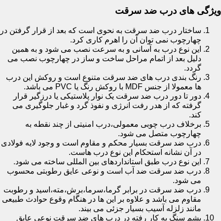
ویژگی های درب ضد سرقت
ساختار درب ضد سرقت به نحوی است که بعد از قرار گرفتن در
چهارچوب نمی توان آن را اهرم کاری کرد.
این نوع درب به آسانی و به سرعت نصب می شود و به همین
دلیل بعد از اتمام مراحل ساخت و ساز در چهارچوب نصب می
گردد.
رنگ بندی درب های ضد سرقت متنوع است و روکش این درب
ها معمولا از جنس MDF با روکش رنگ یا PVC می باشد.
دور تا دور درب ضد سرقت یک نوار پلاستیکی یا درزگیر قرار
گرفته که از هدر رفت انرژی و نفوذ گرد و غبار جلوگیری می
کند.
برخلاف درب چوبی معمولی،درب امنیتی از چند نقطه به
چهارچوب متصل می شود.
درب ضد سرقت بسیار محکم و مقاوم است و وجود لایه فولادی
در آن نشانه استحکام این نوع درب هاست.
این نوع درب طبق استانداردهای بین المللی ساخته می شود.
درب ضد سرقت ضد آب است و نوعی عایق رطوبتی محسوب
می شود.
درب ضد سرقت در برابر گرما،سرما،برش،مته،اسید و رطوبت
مقاوم می باشد و علاوه بر این ها در هنگام وقوع حوادث طبیعی
مانند زلزله آسیب بسیار جزئی می بیند.
پشم سنگ به کار رفته در درب های ضد سرقت نوعی عایق