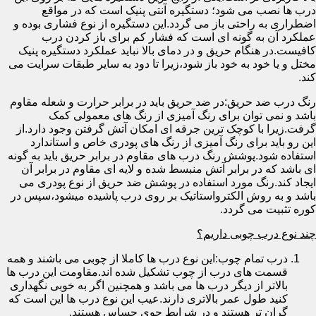
درب ها نصب می شود؛ دستگیره آنتی پنیک است که در مواقع
اضطراری به راحتی باز می گردد.این دستگیره از نوع فشاری بوده و
عملکرد آن به گونه ای است که فشار کم برای باز کردن درب
کافیست.در هنگام حریق و در دمای بالا نباید عملکرد دستگیره پنیک
مختل و یا خود به خود باز شود،زیرا تا دود به سایر طبقات سرایت می
کند.
رنگ درب ضد حریق:در ضد حریق باید در برابر حرارت و شعله مقاوم
باشد و نمی توان برای رنگ آمیزی از رنگ های معمولی کمک
گرفت.زیرا با کوچک ترین جرقه ای امکان آتش گرفتن وجود دارد.از
این رو باید برای رنگ آمیزی از رنگ های پودری خاص و استاندارد
استفاده شود.پوشش رنگ درب های مقاوم در برابر حریق باید به گونه
ای باشد که در برابر آتش منبسط شده و لایه ای مقاوم در برابر آن
ایجاد کند.رنگ مورد استفاده در پوشش ضد حریق از نوع پودری می
باشد و به روش الکترواستاتیک بر روی درب پاشیده میشود،سپس در
کوره تثبیت می گردد.
چند نوع درب چوبی داریم؟
درب تمام چوب:این نوع درب ها کاملا از چوبی می باشند و همه
قسمت های درب از چوب تشکیل شده اند.مقاومت این درب ها
بالاتر از دیگر درب ها می باشد و همچنین اگر به خوبی نگهداری
کنید طول عمر بالاتری دارند.عیب این نوع درب ها این است که
گران تر هستند و در شرایط جوی حساس هستند.