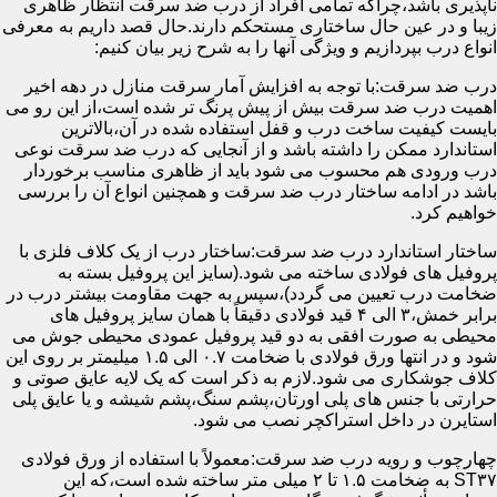
ناپذیری باشد،چراکه تمامی افراد از درب ضد سرقت انتظار ظاهری
زیبا و در عین حال ساختاری مستحکم دارند.حال قصد داریم به معرفی
انواع درب بپردازیم و ویژگی آنها را به شرح زیر بیان کنیم:
درب ضد سرقت:با توجه به افزایش آمار سرقت منازل در دهه اخیر
اهمیت درب ضد سرقت بیش از پیش پرنگ تر شده است،از این رو می
بایست کیفیت ساخت درب و قفل استفاده شده در آن،بالاترین
استاندارد ممکن را داشته باشد و از آنجایی که درب ضد سرقت نوعی
درب ورودی هم محسوب می شود باید از ظاهری مناسب برخوردار
باشد در ادامه ساختار درب ضد سرقت و همچنین انواع آن را بررسی
خواهیم کرد.
ساختار استاندارد درب ضد سرقت:ساختار درب از یک کلاف فلزی با
پروفیل های فولادی ساخته می شود.(سایز این پروفیل بسته به
ضخامت درب تعیین می گردد)،سپس به جهت مقاومت بیشتر درب در
برابر خمش،۳ الی ۴ قید فولادی دقیقاً با همان سایز پروفیل های
محیطی به صورت افقی به دو قید پروفیل عمودی محیطی جوش می
شود و در انتها ورق فولادی با ضخامت ۰.۷ الی ۱.۵ میلیمتر بر روی این
کلاف جوشکاری می شود.لازم به ذکر است که یک لایه عایق صوتی و
حرارتی با جنس های پلی اورتان،پشم سنگ،پشم شیشه و یا عایق پلی
استایرن در داخل استراکچر نصب می شود.
چهارچوب و رویه درب ضد سرقت:معمولاً با استفاده از ورق فولادی
ST۳۷ به ضخامت ۱.۵ تا ۲ میلی متر ساخته شده است،که این