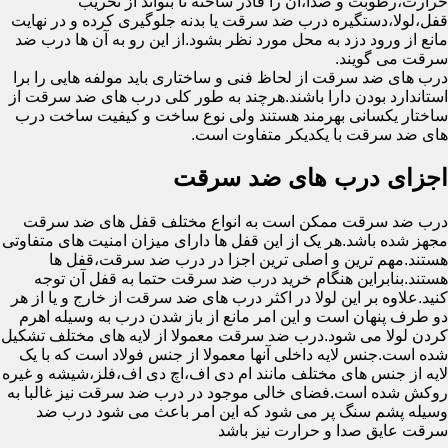
حرارت،رطوبت و صدا،آن را قادر ساخته تا بتواند از تخریب
قفل،لولا،دستگیره درب ضد سرقت یا بدنه جلوگیری کرده و در نهایت
مانع از ورود دزد به محل مورد نظر بشود.از این رو به آن ها درب ضد
سرقت می گویند.
درب های ضد سرقت از لحاظ فنی و ساختاری باید مولفه هایی را برا
استاندارد بودن دارا باشند.هرچند به طور کلی درب های ضد سرقت از
ساختار یکسانی بهرمند هستند ولی نوع ساخت و کیفیت ساخت درب
های ضد سرقت با یکدیکر متفاوت است.
اجزای درب های ضد سرقت
درب ضد سرقت ممکن است به انواع مختلف قفل های ضد سرقت
مجهز شده باشد.هر یک از این قفل ها دارای میزان امنیت های متفاوتی
هستند.مهم ترین و اصلی ترین اجزا در درب ضد سرقت،قفل ها
هستند.بنابراین هنگام خرید درب ضد سرقت حتما به قفل آن توجه
کنید.علاوه بر این لولا در اکثر درب های ضد سرقت از خارج و یا از هر
دو طرف پنهان است و این امر مانع از باز شدن درب به وسیله اهرم
کردن لولا می شود.درب ضد سرقت معمولا از لایه های مختلف تشکیل
شده است.جنس لایه داخلی آنها معمولا از جنس فولاد است که با یک
لایه از جنس های مختلف مانند ام دی اف،اچ دی اف،فلز،شیشه و غیره
روکش شده است.فضای خالی موجود در درب ضد سرقت نیز غالبا به
وسیله پشم سنگ پر می شود که این امر باعث می شود درب ضد
سرقت عایق صدا و حرارت نیز باشد