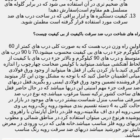
های ضخیم تری در آن استفاده می شود که در برابر گلوله های
مسلسل هم مقاوم است)سفارش دهید!
کیفیت دستگیره ها و ابزار یراقی که در ساخت درب های ضد
سرقت مورد استفاده قرار گرفته است مطمئن شوید.
راه های شناخت درب ضد سرقت باکیفیت از بی کیفیت چیست؟
اولین راه وزن درب هست که به صورت کلی درب های کمتر از 60
کیلوگرم جزء درب های بی کیفیت محسوب میشود،70 تا 90 درب های
متوسط و درب های 90 کیلوگرم و بالاتر جزء درب های با کیفیت از
لحاظ آهنکشی میباشد.میتوانید با کولیس ضخامت چهارچوب را اندازه
گیری کنید.با باز کردن یکی از قفل ها میتوانید از وجود ورق فولادی
میانی اطمینان حاصل کنید که با توجه به مشکل بودن این کار میتونید
از فروشنده تضمین وجود ورق فولادی ایمنی رو بگیرید.قفل دربهای
ضد سرقت جزء مهم امنیتی این دربها میباشد که در حال حاضر قفل
های ساخت کشور ترکیه نسبتا مرغوب میباشد.چه نوع درب ضد
سرقتی مناسب منزل شماست.بیشتر درب های موجود در بازار در
حالت کلی به 4 دسته تقسیم بندی میشود.رویه رنگ،رویه پی وی
سی،رویه ام دی اف ملامینه،رویه فلز،در داخل آپارتمان با راهروی
پوشیده هرنوع دربی میتوان استفاده کرد.در مناطق شمالی و مطوب
دربهای رویه فلز مناسب میباشد.خانه هایی که درب ورودی در معرض
تابش نور خورشید میباشد دربهای ضد سرقت رویه رنگ مناسب
میباشد.