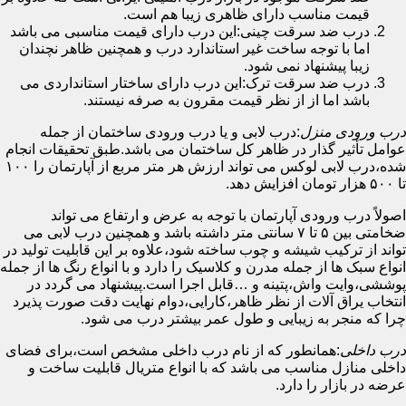
قیمت مناسب دارای ظاهری زیبا هم است.
درب ضد سرقت چینی:این درب دارای قیمت مناسبی می باشد
اما با توجه ساخت غیر استاندارد درب و همچنین ظاهر نچندان
زیبا پیشنهاد نمی شود.
درب ضد سرقت ترک:این درب دارای ساختار استانداردی می
باشد اما از از نظر قیمت مقرون به صرفه نیستند.
درب ورودی منزل
:درب لابی و یا درب ورودی ساختمان از جمله
عوامل تأثیر گذار در ظاهر کل ساختمان می باشد.طبق تحقیقات انجام
شده،درب لابی لوکس می تواند ارزش هر متر مربع از آپارتمان را ۱۰۰
تا ۵۰۰ هزار تومان افزایش دهد.
اصولاً درب ورودی آپارتمان با توجه به عرض و ارتفاع می تواند
ضخامتی بین ۵ تا ۷ سانتی متر داشته باشد و همچنین درب لابی می
تواند از ترکیب شیشه و چوب ساخته شود،علاوه بر این قابلیت تولید در
انواع سبک ها از جمله مدرن و کلاسیک را دارد و با انواع رنگ ها از جمله
پوششی،وایت واش،پتینه و …قابل اجرا است.پیشنهاد می گردد در
انتخاب یراق آلات از نظر ظاهر،کارایی،دوام نهایت دقت صورت پذیرد
چرا که منجر به زیبایی و طول عمر بیشتر درب می شود.
درب داخلی
:همانطور که از نام درب داخلی مشخص است،برای فضای
داخلی منازل مناسب می باشد که با انواع متریال قابلیت ساخت و
عرضه در بازار را دارد.