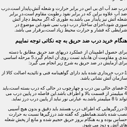
درب ضد آب ای بی اس در برابر حرارت و شعله آتش،پایدار است.درب
ضد آب علاوه براین که در برابر نفوذ رطوبت مقاوم است،در برابر
شعله آتش نیز پایدار می باشد.به طوری که اگر محیط دچار آتش
سوزی شود،اجزای ساختار درب ذوب نمی شود.این موضوع در
شرایطی که فشار و حرارت محیط زیاد است،برقرار می باشد.
هنگام خرید درب ضد حریق به چه نکاتی توجه نماییم
برای حصول اطمینان از عملکرد دربهای ضد حریق مطابق با دسته
بندی و مقاومت آن ها،باید تست روی آن انجام گیرد.5 مرحله اساسی
برای آزمایش در ضد حریق به شرح زیر انجام می گیرد:
1-درب خریداری شده باید دارای گواهینامه فنی و تائیدیه اصالت کالا از
سازمان آتش نشانی باشد.
2-فضای خالی بین درب و چهارچوب در حالی که درب بسته است،باید
4 میلیمتر از قسمت بالا و اطراف باشد.این فاصله در پایین درب می
تواند تا 8 میلیمتر باشد.به عبارتی نور نباید از پایین درب درز نماید.
3-درزگیرهایی که اطراف درب هستند باید دقیق و بدون هیچ آسیبی
نصب شده باشند.همانطور که گفته شد درزگیرها نسبت به حرارت
حساس بوده و به هنگام بروز حریق حجیم شده و مانع از پخش شعله
های آتش و دود می شود.