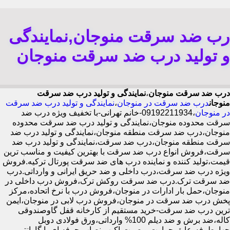
رب ضد سرقت منوجان,نمایندگی
و تولید درب ضد سرقت منوجان
درب ضد سرقت منوجان
،
نمایندگی و تولید درب ضد سرقت
منوجان
درب ضد سرقت در منوجان
،
نمایندگی و تولید درب ضد سرقت
در منوجان
،09192211934-خانم تهرانی-با تخفیف ویژه درب ضد
سرقت محدوده منوجان،نمایندگی و تولید درب ضد سرقت محدوده
منوجان،درب ضد سرقت منطقه منوجان،نمایندگی و تولید درب ضد
سرقت منطقه منوجان،درب ضد سرقت،نمایندگی و تولید درب ضد
سرقت،فروش انواع درب ضد سرقت با بهترین کیفیت و مناسب ترین
قیمت،تولید کننده و نماینده درب های ضد سرقت پورتال ترکیه.فروش
ویژه درب ضد سرقت،درب داخلی و ضد حریق ایرانی و وارداتی.درب
ضد سرقت ترک.درب ضد سرقت روکش ترک،فروش درب داخلی در
منوجان،حمل بار ادارات در منوجان،فروش درب با نرخ اتحاده،مرکز
پخش درب ضد سرقت در منوجان،فروش درب لابی در منوجان،ایمن
ترین درب ضد سرقت-خرید مستقیم از کارخانه قفل گاوصندوقی
کاله،ضد برش و ضد دیلم 100% وارداتی،ورق فولادی دوبل
چهارطرفه،عایق حرارت و صوت،اکیپ نصاب حرفه ای با گارانتی