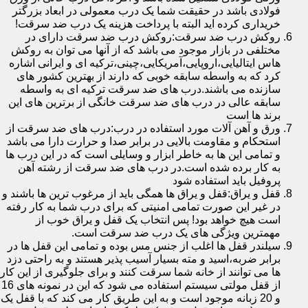
فولادی باشد در حقیقت شما یک درب معمولی در ابعاد بزرگتر
خریداری کرده اید البته با پرداخت هزینه یک درب ضد سرقت!
روکش درب ضد سرقت:روکش درب ضد سرقت دارای در
مختلفی در بازار موجود می باشد که از آنها می توان به روکش
هاس ایتالیایی،اروپایی،آمریکایی،چینی،ترکیه ای و ایرانی اشاره
کرد که به واسطه سابقه خوبی که دارند از بهترین کشور های
سازنده می باشند.درب های ضد سرقت ترکیه ای به واسطه
سابقه عالی در درب های ضد سرقت خانگی از برترین های این
برند ها است
ورق و آهن آلات مورد استفاده در درب:درب های ضد سرقت از
استحکام و مقاومت بالایی در برابر صدا و حرارت دارا می باشد
و تمامی این ها به خاطر ابزار و وسایلی است که در این درب ها
به کار برده شده است.در درب های ضد سرقت از رشته آهن
پروفیل باید استفاده شود
قفل و یراق:قفل و یراق ها همگی باید از مرغوب ترین ها باشند و
در غیر این صورت تمامی امنیتی که برای درب شما به کار رفته
است هیچ خواهد بود! پس انتخاب یک قفل و یراق خوب از
مهمترین ویژگی های یک درب ضد سرقت است.
سیلندر قفل ها اغلب از جنس مس بوده و تمامی این قفل ها در
برابر ضربه،اسید و مته بسیار آسیب پذیر هستند و به راحتی دزد
ها می توانند از خانه شما سرقت کنند و برای جلوگیری از این کار
از قفل مولتی سیستم استفاده می شود که این در نمونه های 16
و 20 زبانه موجود است و به این طریق کار می کند که با قفل یک