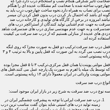
ضخامت تأثیر شگرفی هنگام نصب و استحکام درب دارد،چرا که
چهارچوب ساخته شده با ضخامت کم مشکلات عدیده ای را هنگام
نصب برای نصاب به همراه دارد.نحوه ساخت چهارچوب درب باید به
گونه ای باشد که احتمال باز کردن درب بدون قفل کردن آن میسر
نباشد امروزه در برخی از کارگاه های تولیدی و کارخانه درب ضد
سرقت به جهت عدم آشنایی تولید کنندگان از استراکچر درب های
ضدسرقت و به جهت عدم مهندسی سازی درب های ضدسرقت شاهد
دزدی های عدیده از منازلی هستیم که از درب ضد سرقت بی کیفیت
استفاده کرده اند.
قفل درب ضد سرقت:ترکیب دو قفل به صورت مجزا که روی لنگه
درب نصب می گردد به این صورت که قفل پایین و بالا به ترتیب ۴ و ۳
زبانه پیستونی است.
قفل مولتی پوینت:یا همان قفل مرکزی،ترکیب ۳ تا ۵ قفل مجزا بوده
که توسط یک میله یا اهرم به صورت یک پارچه عمل می کنند،قفل های
مولتی پوینت وارداتی در ایران معمولاً دارای ۱۴ زبانه پیستونی است.
انواع درب ضد سرقت
سه نوع درب ضد سرقت به شرح زیر در بازار ایران موجود است:
درب ضد سرقت ایرانی:با توجه به پیشرفت چشمگیر ایران در
زمینه تولید درب های امنیتی شاید بتوان گفت مناسب ترین درب
ضد سرقت موجود در بازار درب امنیتی ایرانی است که علاوه بر