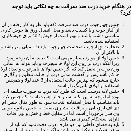
در هنگام خرید درب ضد سرقت به چه نکاتی باید توجه
کرد؟
جنس چهارچوب درب ضد سرقت :که باید فلز به کار رفته در آن
از آلیاژ خوب و با کیفیت باشد و محل اتصال ورق ها جوش کاری
مناسبی داشته باشند و بهتر است از جوش co2 برای جوشکاری
استفاده شده باشد.
ضخامت چهارچوب:ضخامت چهارچوب باید 1.5 میلی متر باشد و
یا بالاتر از آن
جنس لولا:از موارد بسیار مهمی است که باید به آن توجه نمود
زیرا لنگه درب بر روی این لولا ها میچرخد و باید بتواند به آسانی
وزن درب را تحمل کند که اگر جنس لولا ها نامرغوب و تعداد لولا
ها کم باشد پس از گذشت مدتی درب از حالت تنظیم و رگلاژی
خارج میشود که بهترین حالت استفاده از 3 عدد لولا و همچنین
استفاده از لولای بلبرینگ دار است.
جنس لایه:درست است که طرح لایه درب به صورت سلیقه ای
بوده اما توجه به این نکته بسیار حائز اهمیت است که جنس لایه
باید متناسب با محل استفاده انتخاب شود به طور مثال جنس ام
دی اف از زیبایی و براقیت بیشتری نسبت به جنس ملامینه و پی
وی سی برخوردار است اما در مقابل خط و خش و نور آفتاب
دارای استحکام کمتری می باشد.
باید به فضای داخلی بین دو طرف درب دقت نمود که باید از
ورقی فولادی تشکیل شده باشد و اگر داخل درب خالی از ورق