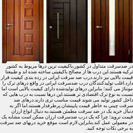
در ضدسرقت متداول در کشور،باکیفیت ترین درها مربوط به کشور
ترکیه هستند.این درب ها از مصالح باکیفیتی ساخته شده اند و طبیعتا
قیمت بالایی نیز دارند.درب ضد سرقت ایرانی در رده بندی کیفیت قرار
دارد.اغلب تولیدکنندگان درب ضدسرقت ایرانی در واقع درهای ترک را
مونتاژ می کنند؛ بنابراین درهای تولیدشده دارای کیفیت بالایی است اما
نسبت به نوع ترک اقتصادی تر هستند.این درها نسبت به درب هایی که
داخل کشور تولید می شوند قیمت مناسب تری دارند.درهای ضد
سرقت چینی به خاطر قیمت پایینشان پرطرفدار هستند.اما اگر به
دنبال خرید یک در ضد سرقت مطمئن هستید،به دنبال انواع ارزان
قیمت نروید؛ چرا که یک درب ضدسرقت ارزان ممکن است مشابه یک
در معمولی عمل کند.بنابراین،لازم است موقع خرید دربهای ضد سرقت
به برخی نکات توجه کنید.