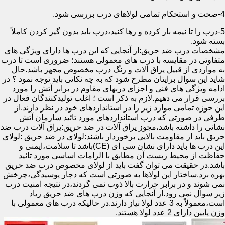
4-صحت و استحکام تمامی لولاهای درب بررسی شود.
5-درب را تا نیمه باز کرده و رها کنید،درب باید بدون گیر کردن کاملاً
بسته شود.
مشخصات درب ضد حریق:از آنجایی که این درب ها دارای ویژگی های
متفاوتی در مقایسه با درب های معمولی هستند؛ ضروری است تا درب
به مواردی از قبیل یراق آلات و رنگ درب مخصوص مجهز باشد.حال
شاید این سوال برایتان مطرح شود که به چه نکاتی باید توجه نمود ؟ در
ادامه ویژگی های فنی و اجزای دربهای مقاوم در برابر آتش را مورد
بررسی قرار می دهیم.لازم به ذکر است ؛ اغلب تولیدکنندگان فعال در
این حوزه تمامی موارد زیر را در استانداردهای خود در نظر دارند.از
طرفی در صورتی که درب استانداردهای مورد تائید سازمان آتش
نشانی را داشته باشد،مجوز یراق آلات در ضد حریق:یراق آلات درب ضد
حریق باید از مقاومت بالایی برخوردار باشند:لولای در ضد حریق :لولای
این درب ها باید دارای نشان سی ای (CE)باشد تا سلامت،ایمنی و
حفاظت از محیط زیست آن مطابق با الزامات اساسی مورد تائید
باشد.در حقیقت می توان گفت باید از لولای مخصوص درب ضد حریق
بهره برد.ساختار این لولاها به صورتی است که دچار پوسیدگی،چرخش
نمی شوند و در برابر حرارت بالا ذوب نمی گردند،در نتیجه امنیت درب
زیر سوال نمی رود.از آنجایی که وزن درب های ضد حریق زیاد
است،معمولاً به 3 عدد لولا نیاز دارند.در حالیکه درب های معمولی با
وزن پایین دارای 2 عدد لولا هستند.