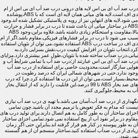
درب ضد آب ای بی اس لایه های درونی درب ضد آب ای بی اس از ام
دی اف است.لایه های میانی همان لایه ای است که با ABS،پوشانده
می شود.لایه های انتهایی نیز از رویه ی پلاستیکی تشکیل شده اند.وجود
ABS در ساختار میانی آن باعث شده تا درب در برابر فشار و حرارت
بالا،مقاومت و استحکام زیادی داشته باشد.علاوه براین،وجود ABS
سبب می شود تا درب در برابر فشارهای فیزیکی،مقاوم باشد.اگر از ام
دی اف در ساخت درب ABS استفاده نشود،می توان از نئوپان استفاده
کرد.انتخاب نئوپان در افزایش کیفیت درب،نقش بسزایی دارد.به
بیانی،درب ضدآب ساخته شده با نئوپان،طول عمر بیشتری دارد.مزایای
درب ضد آب ای بی اس عبارتند از:درب ضد آب با تمامی شرایط آب و
هوایی سازگار است،محدودیت خاصی برای استفاده از درب ضد آب
وجود ندارد.حتی در شهرهای شمالی ایران که درصد رطوبت در
محیط،بسیار است،می توان از این درب ها استفاده کرد.چرا که درب
های ضد بخار ABS تا 99 درصد،این قابلیت را دارند که از انتقال بخار
آب به محیط،جلوگیری کنند.
نگهداری از درب ضد آب،آسان می باشد.با تهیه ی درب ضد آب نیازی
نیست که مدام به فکر تعویض یا ترمیم مجدد آن باشید.چون تمامی
اجزای ساختار آن به طور کامل به هم اتصال دارند.برای تولید درب های
مقاوم در برابر نفوذ آب از پیچ استفاده نمی شود.تمامی اجزای ساختار
آن به طور پیوسته در کنار هم قرار گرفته اند.بنابراین حتی اگر زمان
زیادی از درب ضدآب استفاده کنید،ساختار منسجم آن از هم گسسته
نمی شود.