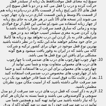
سویچ (به معنای قفل موقت)فقط یک زبانه از سیلندر قفل
حرکت کرده و درب را قفل می کند و در دو با قفل سویچ (در
قفل های 20 تایی )پنج زبانه از قسمت بالای درب،پانزده زبانه هم
از قسمت بالا،وسط و پایین قسمت کناری درب وارد چهار چوب
می شوند (در نسخه های 16 تایی در هر طرف به جای پنج زبانه
از چهار زبانه استفاده می شود.)و تمامی این قفل از نوع فولادی
بوده و زمانی که سارق قصد سرقت از شما را داشته باشد،با
وارد کردن ضربه مغزی سیلندر آسیب خواهد دید و در هیچ
شرایطی قادر به باز کردن این درب نخواهد بود و زبانه ها کاملا
در جای خود محکم خواهند ماند.این نکته را در نظر داشته باشید
بهترین نوع قفل موجود در جهان برای کشور ترکیه و شرکت
کاله می باشد که در ایران به وفور یافت میشود و هیچ گونه
مشکلی برای یافتن این نوع قفل ها نمی باشد.
چهار چوب:چهارچوب های درب های ضدسرقت با چهارچوب
های درب های معمولی متفاوت بوده و شما نمی توانید از
چهارچوب های معمولی برای این درب ها استفاده کنید و حتما
باید از چهارچوب های مخصوص درب ضدسرقت استفاده کنید
بعد از رعایت نکات فوق است که شما قادر خواهید بود یک درب
ضد سرقت عالی داشته باشید که از امنیت مکان مورد نظرتان
مطمئن باشید.
لازم به ذکر است که قفل درب های درب ضد سرقت از دو مدل
سویچی و گاوصندوقی می باشند و شما بسته به نیازتان هر کدام
را که نیاز داشته باشید می توانید تهیه کنید و همچنین شما می
توانید درب ضد سرقت خود را به صورت ضد گلوله (که از ورق