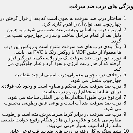
ویژگی های درب ضد سرقت
ساختار درب ضد سرقت به نحوی است که بعد از قرار گرفتن در
چهارچوب نمی توان آن را اهرم کاری کرد.
این نوع درب به آسانی و به سرعت نصب می شود و به همین
دلیل بعد از اتمام مراحل ساخت و ساز در چهارچوب نصب می
گردد.
رنگ بندی درب های ضد سرقت متنوع است و روکش این درب
ها معمولا از جنس MDF با روکش رنگ یا PVC می باشد.
دور تا دور درب ضد سرقت یک نوار پلاستیکی یا درزگیر قرار
گرفته که از هدر رفت انرژی و نفوذ گرد و غبار جلوگیری می
کند.
برخلاف درب چوبی معمولی،درب امنیتی از چند نقطه به
چهارچوب متصل می شود.
درب ضد سرقت بسیار محکم و مقاوم است و وجود لایه فولادی
در آن نشانه استحکام این نوع درب هاست.
این نوع درب طبق استانداردهای بین المللی ساخته می شود.
درب ضد سرقت ضد آب است و نوعی عایق رطوبتی محسوب
می شود.
درب ضد سرقت در برابر گرما،سرما،برش،مته،اسید و رطوبت
مقاوم می باشد و علاوه بر این ها در هنگام وقوع حوادث طبیعی
مانند زلزله آسیب بسیار جزئی می بیند.
پشم سنگ به کار رفته در درب های ضد سرقت نوعی عایق