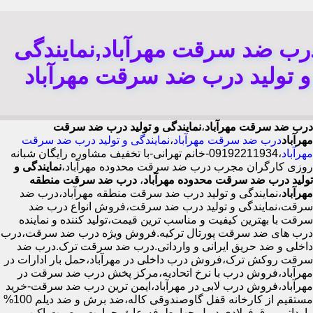
رب ضد سرقت مهرآباد,نمایندگی
و تولید درب ضد سرقت مهرآباد
درب ضد سرقت مهرآباد
،
نمایندگی و تولید درب ضد سرقت
مهرآباد
درب ضد سرقت مهرآباد
،
نمایندگی و تولید درب ضد سرقت
مهرآباد
،09192211934-خانم تهرانی-با تخفیف مشاوره رایگان شبانه
روزی کارگران مجرب درب ضد سرقت محدوده مهرآباد،
نمایندگی و
تولید درب ضد سرقت محدوده مهرآباد
،
درب ضد سرقت منطقه
مهرآباد
،نمایندگی و تولید درب ضد سرقت منطقه مهرآباد،درب ضد
سرقت،نمایندگی و تولید درب ضد سرقت،فروش انواع درب ضد
سرقت با بهترین کیفیت و مناسب ترین قیمت،تولید کننده و نماینده
درب های ضد سرقت پورتال ترکیه.فروش ویژه درب ضد سرقت،درب
داخلی و ضد حریق ایرانی و وارداتی.درب ضد سرقت ترک.درب ضد
سرقت روکش ترک،فروش درب داخلی در مهرآباد،حمل بار ادارات در
مهرآباد،فروش درب با نرخ اتحادیه،مرکز پخش درب ضد سرقت در
مهرآباد،فروش درب لابی در مهرآباد،ایمن ترین درب ضد سرقت-خرید
مستقیم از کارخانه قفل گاوصندوقی کاله،ضد برش و ضد دیلم 100%
وارداتی،ورق فولادی دوبل چهارطرفه،عایق حرارت و صوت،اکیپ