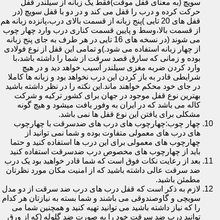
سویچ (به معنای قفل موقت)فقط یک زبانه از سیلندر قفل
حرکت کرده و درب را قفل می کند و در دو با قفل سویچ (در
قفل های 20 تایی )پنج زبانه از قسمت بالای درب،پانزده زبانه هم
از قسمت بالا،وسط و پایین قسمت کناری درب وارد چهار چوب
می شوند (در نسخه های 16 تایی در هر طرف به جای پنج زبانه
از چهار زبانه استفاده می شود.)و تمامی این قفل از نوع فولادی
بوده و زمانی که سارق قصد سرقت از شما را داشته باشد،با
وارد کردن ضربه مغزی سیلندر آسیب خواهد دید و در هیچ
شرایطی قادر به باز کردن این درب نخواهد بود و زبانه ها کاملا
در جای خود محکم خواهند ماند.این نکته را در نظر داشته باشید
بهترین نوع قفل موجود در جهان برای کشور ترکیه و شرکت
کاله می باشد که در ایران به وفور یافت میشود و هیچ گونه
مشکلی برای یافتن این نوع قفل ها نمی باشد.
چهار چوب:چهارچوب های درب های ضدسرقت با چهارچوب
های درب های معمولی متفاوت بوده و شما نمی توانید از
چهارچوب های معمولی برای این درب ها استفاده کنید و حتما
باید از چهارچوب های مخصوص درب ضدسرقت استفاده کنید
بعد از رعایت نکات فوق است که شما قادر خواهید بود یک درب
ضد سرقت عالی داشته باشید که از امنیت مکان مورد نظرتان
مطمئن باشید.
لازم به ذکر است که قفل درب های درب ضد سرقت از دو مدل
سویچی و گاوصندوقی می باشند و شما بسته به نیازتان هر کدام
را که نیاز داشته باشید می توانید تهیه کنید و همچنین شما می
توانید درب ضد سرقت خود را به صورت ضد گلوله (که از ورق