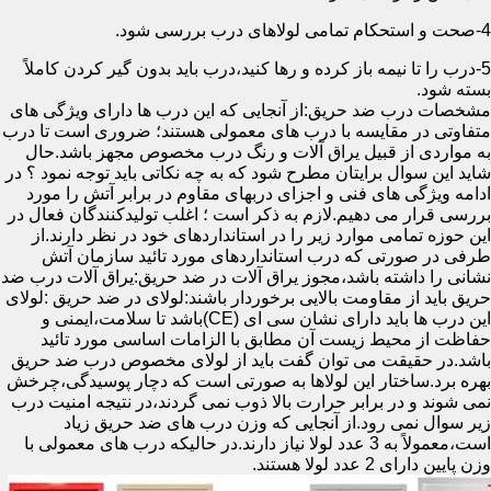
4-صحت و استحکام تمامی لولاهای درب بررسی شود.
5-درب را تا نیمه باز کرده و رها کنید،درب باید بدون گیر کردن کاملاً
بسته شود.
مشخصات درب ضد حریق:از آنجایی که این درب ها دارای ویژگی های
متفاوتی در مقایسه با درب های معمولی هستند؛ ضروری است تا درب
به مواردی از قبیل یراق آلات و رنگ درب مخصوص مجهز باشد.حال
شاید این سوال برایتان مطرح شود که به چه نکاتی باید توجه نمود ؟ در
ادامه ویژگی های فنی و اجزای دربهای مقاوم در برابر آتش را مورد
بررسی قرار می دهیم.لازم به ذکر است ؛ اغلب تولیدکنندگان فعال در
این حوزه تمامی موارد زیر را در استانداردهای خود در نظر دارند.از
طرفی در صورتی که درب استانداردهای مورد تائید سازمان آتش
نشانی را داشته باشد،مجوز یراق آلات در ضد حریق:یراق آلات درب ضد
حریق باید از مقاومت بالایی برخوردار باشند:لولای در ضد حریق :لولای
این درب ها باید دارای نشان سی ای (CE)باشد تا سلامت،ایمنی و
حفاظت از محیط زیست آن مطابق با الزامات اساسی مورد تائید
باشد.در حقیقت می توان گفت باید از لولای مخصوص درب ضد حریق
بهره برد.ساختار این لولاها به صورتی است که دچار پوسیدگی،چرخش
نمی شوند و در برابر حرارت بالا ذوب نمی گردند،در نتیجه امنیت درب
زیر سوال نمی رود.از آنجایی که وزن درب های ضد حریق زیاد
است،معمولاً به 3 عدد لولا نیاز دارند.در حالیکه درب های معمولی با
وزن پایین دارای 2 عدد لولا هستند.