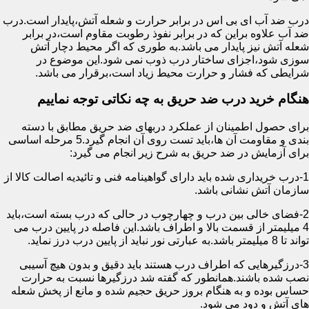
درب ضد آب ای بی اس در برابر حرارت و شعله آتش،پایدار است.درب
ضد آب علاوه براین که در برابر نفوذ رطوبت مقاوم است،در برابر
شعله آتش نیز پایدار می باشد.به طوری که اگر محیط دچار آتش
سوزی شود،اجزای ساختار درب ذوب نمی شود.این موضوع در
شرایطی که فشار و حرارت محیط زیاد است،برقرار می باشد.
هنگام خرید درب ضد حریق به چه نکاتی توجه نماییم
برای حصول اطمینان از عملکرد دربهای ضد حریق مطابق با دسته
بندی و مقاومت آن ها،باید تست روی آن انجام گیرد.5 مرحله اساسی
برای آزمایش در ضد حریق به شرح زیر انجام می گیرد:
1-درب خریداری شده باید دارای گواهینامه فنی و تائیدیه اصالت کالا از
سازمان آتش نشانی باشد.
2-فضای خالی بین درب و چهارچوب در حالی که درب بسته است،باید
4 میلیمتر از قسمت بالا و اطراف باشد.این فاصله در پایین درب می
تواند تا 8 میلیمتر باشد.به عبارتی نور نباید از پایین درب درز نماید.
3-درزگیرهایی که اطراف درب هستند باید دقیق و بدون هیچ آسیبی
نصب شده باشند.همانطور که گفته شد درزگیرها نسبت به حرارت
حساس بوده و به هنگام بروز حریق حجیم شده و مانع از پخش شعله
های آتش و دود می شود.