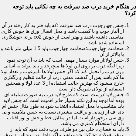
در هنگام خرید درب ضد سرقت به چه نکاتی باید توجه
کرد؟
جنس چهارچوب درب ضد سرقت :که باید فلز به کار رفته در آن
از آلیاژ خوب و با کیفیت باشد و محل اتصال ورق ها جوش کاری
مناسبی داشته باشند و بهتر است از جوش co2 برای جوشکاری
استفاده شده باشد.
ضخامت چهارچوب:ضخامت چهارچوب باید 1.5 میلی متر باشد و
یا بالاتر از آن
جنس لولا:از موارد بسیار مهمی است که باید به آن توجه نمود
زیرا لنگه درب بر روی این لولا ها میچرخد و باید بتواند به آسانی
وزن درب را تحمل کند که اگر جنس لولا ها نامرغوب و تعداد لولا
ها کم باشد پس از گذشت مدتی درب از حالت تنظیم و رگلاژی
خارج میشود که بهترین حالت استفاده از 3 عدد لولا و همچنین
استفاده از لولای بلبرینگ دار است.
جنس لایه:درست است که طرح لایه درب به صورت سلیقه ای
بوده اما توجه به این نکته بسیار حائز اهمیت است که جنس لایه
باید متناسب با محل استفاده انتخاب شود به طور مثال جنس ام
دی اف از زیبایی و براقیت بیشتری نسبت به جنس ملامینه و پی
وی سی برخوردار است اما در مقابل خط و خش و نور آفتاب
دارای استحکام کمتری می باشد.
باید به فضای داخلی بین دو طرف درب دقت نمود که باید از
ورقی فولادی تشکیل شده باشد و اگر داخل درب خالی از ورق