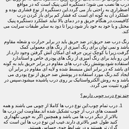
درب ها نصب می شود؛ دستگیره آنتی پنیک است که در مواقع
اضطراری به راحتی باز می گردد.این دستگیره از نوع فشاری بوده و
عملکرد آن به گونه ای است که فشار کم برای باز کردن درب
کافیست.در هنگام حریق و در دمای بالا نباید عملکرد دستگیره پنیک
مختل و یا خود به خود باز شود،زیرا تا دود به سایر طبقات سرایت می
کند.
رنگ درب ضد حریق:در ضد حریق باید در برابر حرارت و شعله مقاوم
باشد و نمی توان برای رنگ آمیزی از رنگ های معمولی کمک
گرفت.زیرا با کوچک ترین جرقه ای امکان آتش گرفتن وجود دارد.از
این رو باید برای رنگ آمیزی از رنگ های پودری خاص و استاندارد
استفاده شود.پوشش رنگ درب های مقاوم در برابر حریق باید به گونه
ای باشد که در برابر آتش منبسط شده و لایه ای مقاوم در برابر آن
ایجاد کند.رنگ مورد استفاده در پوشش ضد حریق از نوع پودری می
باشد و به روش الکترواستاتیک بر روی درب پاشیده میشود،سپس در
کوره تثبیت می گردد.
چند نوع درب چوبی داریم؟
درب تمام چوب:این نوع درب ها کاملا از چوبی می باشند و همه
قسمت های درب از چوب تشکیل شده اند.مقاومت این درب ها
بالاتر از دیگر درب ها می باشد و همچنین اگر به خوبی نگهداری
کنید طول عمر بالاتری دارند.عیب این نوع درب ها این است که
گران تر هستند و در شرایط جوی حساس هستند.