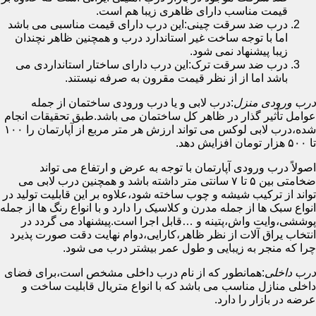
قیمت مناسب دارای ظاهری زیبا هم است.
درب ضد سرقت چینی:این درب دارای قیمت مناسبی می باشد
اما با توجه ساخت غیر استاندارد درب و همچنین ظاهر نچندان
زیبا پیشنهاد نمی شود.
درب ضد سرقت ترک:این درب دارای ساختار استانداردی می
باشد اما از از نظر قیمت مقرون به صرفه نیستند.
درب ورودی منزل
:درب لابی و یا درب ورودی ساختمان از جمله
عوامل تأثیر گذار در ظاهر کل ساختمان می باشد.طبق تحقیقات انجام
شده،درب لابی لوکس می تواند ارزش هر متر مربع از آپارتمان را ۱۰۰
تا ۵۰۰ هزار تومان افزایش دهد.
اصولاً درب ورودی آپارتمان با توجه به عرض و ارتفاع می تواند
ضخامتی بین ۵ تا ۷ سانتی متر داشته باشد و همچنین درب لابی می
تواند از ترکیب شیشه و چوب ساخته شود،علاوه بر این قابلیت تولید در
انواع سبک ها از جمله مدرن و کلاسیک را دارد و با انواع رنگ ها از جمله
پوششی،وایت واش،پتینه و …قابل اجرا است.پیشنهاد می گردد در
انتخاب یراق آلات از نظر ظاهر،کارایی،دوام نهایت دقت صورت پذیرد
چرا که منجر به زیبایی و طول عمر بیشتر درب می شود.
درب داخلی
:همانطور که از نام درب داخلی مشخص است،برای فضای
داخلی منازل مناسب می باشد که با انواع متریال قابلیت ساخت و
عرضه در بازار را دارد.