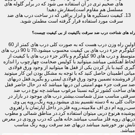
های ضخیم تری در آن استفاده می شود که در برابر گلوله های
مسلسل هم مقاوم است)سفارش دهید!
کیفیت دستگیره ها و ابزار یراقی که در ساخت درب های ضد
سرقت مورد استفاده قرار گرفته است مطمئن شوید.
راه های شناخت درب ضد سرقت باکیفیت از بی کیفیت چیست؟
اولین راه وزن درب هست که به صورت کلی درب های کمتر از 60
کیلوگرم جزء درب های بی کیفیت محسوب میشود،70 تا 90 درب های
متوسط و درب های 90 کیلوگرم و بالاتر جزء درب های با کیفیت از
لحاظ آهنکشی میباشد.میتوانید با کولیس ضخامت چهارچوب را اندازه
گیری کنید.با باز کردن یکی از قفل ها میتوانید از وجود ورق فولادی
میانی اطمینان حاصل کنید که با توجه به مشکل بودن این کار میتونید
از فروشنده تضمین وجود ورق فولادی ایمنی رو بگیرید.قفل دربهای
ضد سرقت جزء مهم امنیتی این دربها میباشد که در حال حاضر قفل
های ساخت کشور ترکیه نسبتا مرغوب میباشد.چه نوع درب ضد
سرقتی مناسب منزل شماست.بیشتر درب های موجود در بازار در
حالت کلی به 4 دسته تقسیم بندی میشود.رویه رنگ،رویه پی وی
سی،رویه ام دی اف ملامینه،رویه فلز،در داخل آپارتمان با راهروی
پوشیده هرنوع دربی میتوان استفاده کرد.در مناطق شمالی و مطوب
دربهای رویه فلز مناسب میباشد.خانه هایی که درب ورودی در معرض
تابش نور خورشید میباشد دربهای ضد سرقت رویه رنگ مناسب
میباشد.