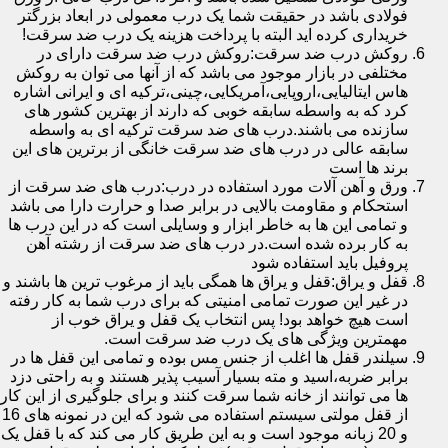
فولادی باشد در حقیقت شما یک درب معمولی در ابعاد بزرگتر
خریداری کرده اید البته با پرداخت هزینه یک درب ضد سرقت!
روکش درب ضد سرقت:روکش درب ضد سرقت دارای در
مختلفی در بازار موجود می باشد که از آنها می توان به روکش
هاس ایتالیایی،اروپایی،آمریکایی،چینی،ترکیه ای و ایرانی اشاره
کرد که به واسطه سابقه خوبی که دارند از بهترین کشور های
سازنده می باشند.درب های ضد سرقت ترکیه ای به واسطه
سابقه عالی در درب های ضد سرقت خانگی از برترین های این
برند ها است
ورق و آهن آلات مورد استفاده در درب:درب های ضد سرقت از
استحکام و مقاومت بالایی در برابر صدا و حرارت دارا می باشد
و تمامی این ها به خاطر ابزار و وسایلی است که در این درب ها
به کار برده شده است.در درب های ضد سرقت از رشته آهن
پروفیل باید استفاده شود
قفل و یراق:قفل و یراق ها همگی باید از مرغوب ترین ها باشند و
در غیر این صورت تمامی امنیتی که برای درب شما به کار رفته
است هیچ خواهد بود! پس انتخاب یک قفل و یراق خوب از
مهمترین ویژگی های یک درب ضد سرقت است.
سیلندر قفل ها اغلب از جنس مس بوده و تمامی این قفل ها در
برابر ضربه،اسید و مته بسیار آسیب پذیر هستند و به راحتی دزد
ها می توانند از خانه شما سرقت کنند و برای جلوگیری از این کار
از قفل مولتی سیستم استفاده می شود که این در نمونه های 16
و 20 زبانه موجود است و به این طریق کار می کند که با قفل یک