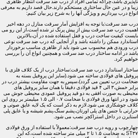
ناپذیری باشد،چراکه تمامی افراد از درب ضد سرقت انتظار ظاهری
زیبا و در عین حال ساختاری مستحکم دارند.حال قصد داریم به معرفی
انواع درب بپردازیم و ویژگی آنها را به شرح زیر بیان کنیم:
درب ضد سرقت:با توجه به افزایش آمار سرقت منازل در دهه اخیر
اهمیت درب ضد سرقت بیش از پیش پرنگ تر شده است،از این رو می
بایست کیفیت ساخت درب و قفل استفاده شده در آن،بالاترین
استاندارد ممکن را داشته باشد و از آنجایی که درب ضد سرقت نوعی
درب ورودی هم محسوب می شود باید از ظاهری مناسب برخوردار
باشد در ادامه ساختار درب ضد سرقت و همچنین انواع آن را بررسی
خواهیم کرد.
ساختار استاندارد درب ضد سرقت:ساختار درب از یک کلاف فلزی با
پروفیل های فولادی ساخته می شود.(سایز این پروفیل بسته به
ضخامت درب تعیین می گردد)،سپس به جهت مقاومت بیشتر درب در
برابر خمش،۳ الی ۴ قید فولادی دقیقاً با همان سایز پروفیل های
محیطی به صورت افقی به دو قید پروفیل عمودی محیطی جوش می
شود و در انتها ورق فولادی با ضخامت ۰.۷ الی ۱.۵ میلیمتر بر روی این
کلاف جوشکاری می شود.لازم به ذکر است که یک لایه عایق صوتی و
حرارتی با جنس های پلی اورتان،پشم سنگ،پشم شیشه و یا عایق پلی
استایرن در داخل استراکچر نصب می شود.
چهارچوب و رویه درب ضد سرقت:معمولاً با استفاده از ورق فولادی
ST۳۷ به ضخامت ۱.۵ تا ۲ میلی متر ساخته شده است،که این