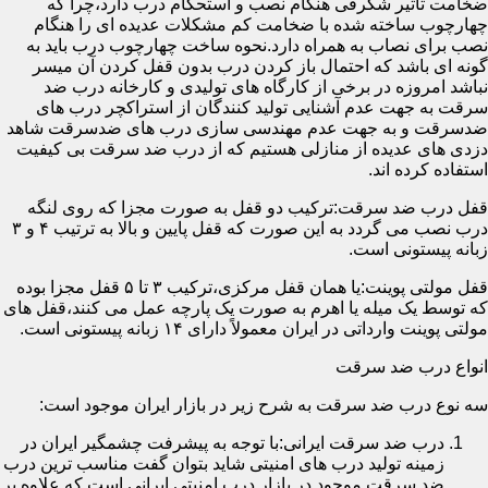
ضخامت تأثیر شگرفی هنگام نصب و استحکام درب دارد،چرا که
چهارچوب ساخته شده با ضخامت کم مشکلات عدیده ای را هنگام
نصب برای نصاب به همراه دارد.نحوه ساخت چهارچوب درب باید به
گونه ای باشد که احتمال باز کردن درب بدون قفل کردن آن میسر
نباشد امروزه در برخی از کارگاه های تولیدی و کارخانه درب ضد
سرقت به جهت عدم آشنایی تولید کنندگان از استراکچر درب های
ضدسرقت و به جهت عدم مهندسی سازی درب های ضدسرقت شاهد
دزدی های عدیده از منازلی هستیم که از درب ضد سرقت بی کیفیت
استفاده کرده اند.
قفل درب ضد سرقت:ترکیب دو قفل به صورت مجزا که روی لنگه
درب نصب می گردد به این صورت که قفل پایین و بالا به ترتیب ۴ و ۳
زبانه پیستونی است.
قفل مولتی پوینت:یا همان قفل مرکزی،ترکیب ۳ تا ۵ قفل مجزا بوده
که توسط یک میله یا اهرم به صورت یک پارچه عمل می کنند،قفل های
مولتی پوینت وارداتی در ایران معمولاً دارای ۱۴ زبانه پیستونی است.
انواع درب ضد سرقت
سه نوع درب ضد سرقت به شرح زیر در بازار ایران موجود است:
درب ضد سرقت ایرانی:با توجه به پیشرفت چشمگیر ایران در
زمینه تولید درب های امنیتی شاید بتوان گفت مناسب ترین درب
ضد سرقت موجود در بازار درب امنیتی ایرانی است که علاوه بر