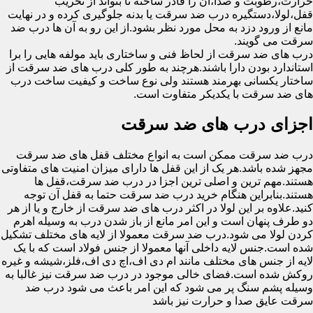
حرارت،رطوبت و صدا،آن را قادر ساخته تا بتواند از تخریب
قفل،لولا،دستگیره درب ضد سرقت یا بدنه جلوگیری کرده و در نهایت
مانع از ورود دزد به محل مورد نظر بشود.از این رو به آن ها درب ضد
سرقت می گویند.
درب های ضد سرقت از لحاظ فنی و ساختاری باید مولفه هایی را برا
استاندارد بودن دارا باشند.هرچند به طور کلی درب های ضد سرقت از
ساختار یکسانی بهرمند هستند ولی نوع ساخت و کیفیت ساخت درب
های ضد سرقت با یکدیکر متفاوت است.
اجزای درب های ضد سرقت
درب ضد سرقت ممکن است به انواع مختلف قفل های ضد سرقت
مجهز شده باشد.هر یک از این قفل ها دارای میزان امنیت های متفاوتی
هستند.مهم ترین و اصلی ترین اجزا در درب ضد سرقت،قفل ها
هستند.بنابراین هنگام خرید درب ضد سرقت حتما به قفل آن توجه
کنید.علاوه بر این لولا در اکثر درب های ضد سرقت از خارج و یا از هر
دو طرف پنهان است و این امر مانع از باز شدن درب به وسیله اهرم
کردن لولا می شود.درب ضد سرقت معمولا از لایه های مختلف تشکیل
شده است.جنس لایه داخلی آنها معمولا از جنس فولاد است که با یک
لایه از جنس های مختلف مانند ام دی اف،اچ دی اف،فلز،شیشه و غیره
روکش شده است.فضای خالی موجود در درب ضد سرقت نیز غالبا به
وسیله پشم سنگ پر می شود که این امر باعث می شود درب ضد
سرقت عایق صدا و حرارت نیز باشد