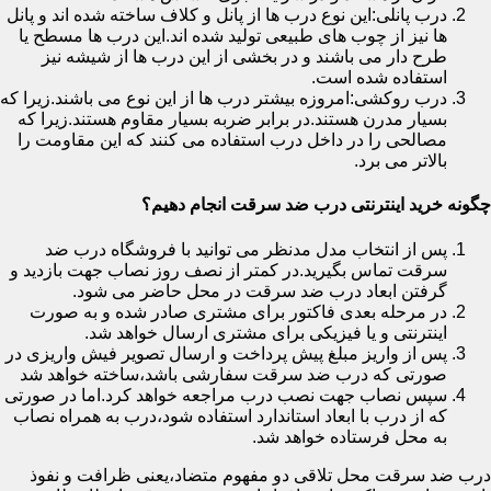
درب پانلی:این نوع درب ها از پانل و کلاف ساخته شده اند و پانل
ها نیز از چوب های طبیعی تولید شده اند.این درب ها مسطح یا
طرح دار می باشند و در بخشی از این درب ها از شیشه نیز
استفاده شده است.
درب روکشی:امروزه بیشتر درب ها از این نوع می باشند.زیرا که
بسیار مدرن هستند.در برابر ضربه بسیار مقاوم هستند.زیرا که
مصالحی را در داخل درب استفاده می کنند که این مقاومت را
بالاتر می برد.
چگونه خرید اینترنتی درب ضد سرقت انجام دهیم؟
پس از انتخاب مدل مدنظر می توانید با فروشگاه درب ضد
سرقت تماس بگیرید.در کمتر از نصف روز نصاب جهت بازدید و
گرفتن ابعاد درب ضد سرقت در محل حاضر می شود.
در مرحله بعدی فاکتور برای مشتری صادر شده و به صورت
اینترنتی و یا فیزیکی برای مشتری ارسال خواهد شد.
پس از واریز مبلغ پیش پرداخت و ارسال تصویر فیش واریزی در
صورتی که درب ضد سرقت سفارشی باشد،ساخته خواهد شد
سپس نصاب جهت نصب درب مراجعه خواهد کرد.اما در صورتی
که از درب با ابعاد استاندارد استفاده شود،درب به همراه نصاب
به محل فرستاده خواهد شد.
درب ضد سرقت محل تلاقی دو مفهوم متضاد،یعنی ظرافت و نفوذ