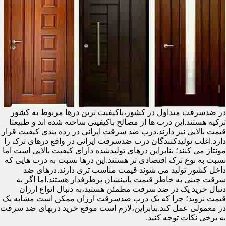
در ضدسرقت متداول در کشور،باکیفیت ترین درها مربوط به کشور
ترکیه هستند.این درب ها از مصالح باکیفیتی ساخته شده اند و طبیعتا
قیمت بالایی نیز دارند.درب ضد سرقت ایرانی در رده بندی کیفیت قرار
دارد.اغلب تولیدکنندگان درب ضدسرقت ایرانی در واقع درهای ترک را
مونتاژ می کنند؛ بنابراین درهای تولیدشده دارای کیفیت بالایی است اما
نسبت به نوع ترک اقتصادی تر هستند.این درها نسبت به درب هایی که
داخل کشور تولید می شوند قیمت مناسب تری دارند.درهای ضد
سرقت چینی به خاطر قیمت پایینشان پرطرفدار هستند.اما اگر به
دنبال خرید یک در ضد سرقت مطمئن هستید،به دنبال انواع ارزان
قیمت نروید؛ چرا که یک درب ضدسرقت ارزان ممکن است مشابه یک
در معمولی عمل کند.بنابراین،لازم است موقع خرید دربهای ضد سرقت
به برخی نکات توجه کنید.