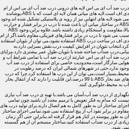
درب ضد آب ای بی اس لایه های درونی درب ضد آب ای بی اس از ام
دی اف است.لایه های میانی همان لایه ای است که با ABS،پوشانده
می شود.لایه های انتهایی نیز از رویه ی پلاستیکی تشکیل شده اند.وجود
ABS در ساختار میانی آن باعث شده تا درب در برابر فشار و حرارت
بالا،مقاومت و استحکام زیادی داشته باشد.علاوه براین،وجود ABS
سبب می شود تا درب در برابر فشارهای فیزیکی،مقاوم باشد.اگر از ام
دی اف در ساخت درب ABS استفاده نشود،می توان از نئوپان استفاده
کرد.انتخاب نئوپان در افزایش کیفیت درب،نقش بسزایی دارد.به
بیانی،درب ضدآب ساخته شده با نئوپان،طول عمر بیشتری دارد.مزایای
درب ضد آب ای بی اس عبارتند از:درب ضد آب با تمامی شرایط آب و
هوایی سازگار است،محدودیت خاصی برای استفاده از درب ضد آب
وجود ندارد.حتی در شهرهای شمالی ایران که درصد رطوبت در
محیط،بسیار است،می توان از این درب ها استفاده کرد.چرا که درب
های ضد بخار ABS تا 99 درصد،این قابلیت را دارند که از انتقال بخار
آب به محیط،جلوگیری کنند.
نگهداری از درب ضد آب،آسان می باشد.با تهیه ی درب ضد آب نیازی
نیست که مدام به فکر تعویض یا ترمیم مجدد آن باشید.چون تمامی
اجزای ساختار آن به طور کامل به هم اتصال دارند.برای تولید درب های
مقاوم در برابر نفوذ آب از پیچ استفاده نمی شود.تمامی اجزای ساختار
آن به طور پیوسته در کنار هم قرار گرفته اند.بنابراین حتی اگر زمان
زیادی از درب ضدآب استفاده کنید،ساختار منسجم آن از هم گسسته
نمی شود.