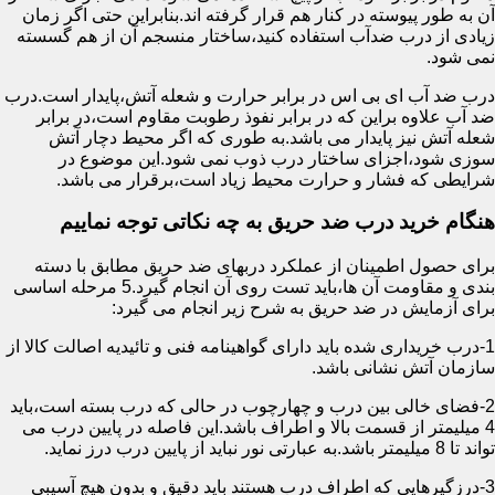
آن به طور پیوسته در کنار هم قرار گرفته اند.بنابراین حتی اگر زمان
زیادی از درب ضدآب استفاده کنید،ساختار منسجم آن از هم گسسته
نمی شود.
درب ضد آب ای بی اس در برابر حرارت و شعله آتش،پایدار است.درب
ضد آب علاوه براین که در برابر نفوذ رطوبت مقاوم است،در برابر
شعله آتش نیز پایدار می باشد.به طوری که اگر محیط دچار آتش
سوزی شود،اجزای ساختار درب ذوب نمی شود.این موضوع در
شرایطی که فشار و حرارت محیط زیاد است،برقرار می باشد.
هنگام خرید درب ضد حریق به چه نکاتی توجه نماییم
برای حصول اطمینان از عملکرد دربهای ضد حریق مطابق با دسته
بندی و مقاومت آن ها،باید تست روی آن انجام گیرد.5 مرحله اساسی
برای آزمایش در ضد حریق به شرح زیر انجام می گیرد:
1-درب خریداری شده باید دارای گواهینامه فنی و تائیدیه اصالت کالا از
سازمان آتش نشانی باشد.
2-فضای خالی بین درب و چهارچوب در حالی که درب بسته است،باید
4 میلیمتر از قسمت بالا و اطراف باشد.این فاصله در پایین درب می
تواند تا 8 میلیمتر باشد.به عبارتی نور نباید از پایین درب درز نماید.
3-درزگیرهایی که اطراف درب هستند باید دقیق و بدون هیچ آسیبی