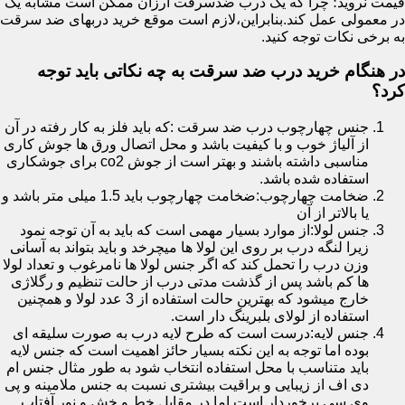
قیمت نروید؛ چرا که یک درب ضدسرقت ارزان ممکن است مشابه یک
در معمولی عمل کند.بنابراین،لازم است موقع خرید دربهای ضد سرقت
به برخی نکات توجه کنید.
در هنگام خرید درب ضد سرقت به چه نکاتی باید توجه
کرد؟
جنس چهارچوب درب ضد سرقت :که باید فلز به کار رفته در آن
از آلیاژ خوب و با کیفیت باشد و محل اتصال ورق ها جوش کاری
مناسبی داشته باشند و بهتر است از جوش co2 برای جوشکاری
استفاده شده باشد.
ضخامت چهارچوب:ضخامت چهارچوب باید 1.5 میلی متر باشد و
یا بالاتر از آن
جنس لولا:از موارد بسیار مهمی است که باید به آن توجه نمود
زیرا لنگه درب بر روی این لولا ها میچرخد و باید بتواند به آسانی
وزن درب را تحمل کند که اگر جنس لولا ها نامرغوب و تعداد لولا
ها کم باشد پس از گذشت مدتی درب از حالت تنظیم و رگلاژی
خارج میشود که بهترین حالت استفاده از 3 عدد لولا و همچنین
استفاده از لولای بلبرینگ دار است.
جنس لایه:درست است که طرح لایه درب به صورت سلیقه ای
بوده اما توجه به این نکته بسیار حائز اهمیت است که جنس لایه
باید متناسب با محل استفاده انتخاب شود به طور مثال جنس ام
دی اف از زیبایی و براقیت بیشتری نسبت به جنس ملامینه و پی
وی سی برخوردار است اما در مقابل خط و خش و نور آفتاب