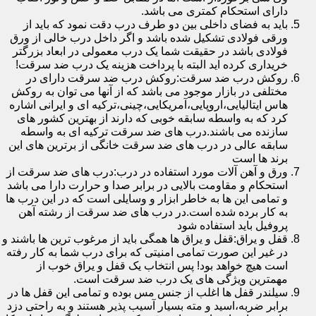
دارای استحکام کمتری می باشد.
باید به فضای داخلی بین دو طرف درب دقت نمود که باید از
ورقی فولادی تشکیل شده باشد و اگر داخل درب خالی از ورق
فولادی باشد در حقیقت شما یک درب معمولی در ابعاد بزرگتر
خریداری کرده اید البته با پرداخت هزینه یک درب ضد سرقت!
روکش درب ضد سرقت:روکش درب ضد سرقت دارای در
مختلفی در بازار موجود می باشد که از آنها می توان به روکش
هاس ایتالیایی،اروپایی،آمریکایی،چینی،ترکیه ای و ایرانی اشاره
کرد که به واسطه سابقه خوبی که دارند از بهترین کشور های
سازنده می باشند.درب های ضد سرقت ترکیه ای به واسطه
سابقه عالی در درب های ضد سرقت خانگی از برترین های این
برند ها است
ورق و آهن آلات مورد استفاده در درب:درب های ضد سرقت از
استحکام و مقاومت بالایی در برابر صدا و حرارت دارا می باشد
و تمامی این ها به خاطر ابزار و وسایلی است که در این درب ها
به کار برده شده است.در درب های ضد سرقت از رشته آهن
پروفیل باید استفاده شود
قفل و یراق:قفل و یراق ها همگی باید از مرغوب ترین ها باشند و
در غیر این صورت تمامی امنیتی که برای درب شما به کار رفته
است هیچ خواهد بود! پس انتخاب یک قفل و یراق خوب از
مهمترین ویژگی های یک درب ضد سرقت است.
سیلندر قفل ها اغلب از جنس مس بوده و تمامی این قفل ها در
برابر ضربه،اسید و مته بسیار آسیب پذیر هستند و به راحتی دزد