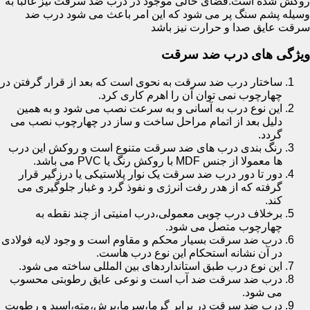
روکش شده است.فضای خالی موجود در درب ضد سرقت نیز غالبا به
وسیله پشم سنگ پر می شود که این امر باعث می شود درب ضد
سرقت عایق صدا و حرارت نیز باشد
ویژگی های درب ضد سرقت
ساختار درب ضد سرقت به نحوی است که بعد از قرار گرفتن در
چهارچوب نمی توان آن را اهرم کاری کرد.
این نوع درب به آسانی و به سرعت نصب می شود و به همین
دلیل بعد از اتمام مراحل ساخت و ساز در چهارچوب نصب می
گردد.
رنگ بندی درب های ضد سرقت متنوع است و روکش این درب
ها معمولا از جنس MDF با روکش رنگ یا PVC می باشد.
دور تا دور درب ضد سرقت یک نوار پلاستیکی یا درزگیر قرار
گرفته که از هدر رفت انرژی و نفوذ گرد و غبار جلوگیری می
کند.
برخلاف درب چوبی معمولی،درب امنیتی از چند نقطه به
چهارچوب متصل می شود.
درب ضد سرقت بسیار محکم و مقاوم است و وجود لایه فولادی
در آن نشانه استحکام این نوع درب هاست.
این نوع درب طبق استانداردهای بین المللی ساخته می شود.
درب ضد سرقت ضد آب است و نوعی عایق رطوبتی محسوب
می شود.
درب ضد سرقت در برابر گرما،سرما،برش،مته،اسید و رطوبت