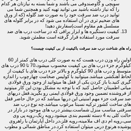
سویچی و گاوصندوقی می باشند و شما بسته به نیازتان هر کدام
را که نیاز داشته باشید می توانید تهیه کنید و همچنین شما می
توانید درب ضد سرقت خود را به صورت ضد گلوله (که از ورق
های ضخیم تری در آن استفاده می شود که در برابر گلوله های
مسلسل هم مقاوم است)سفارش دهید!
کیفیت دستگیره ها و ابزار یراقی که در ساخت درب های ضد
سرقت مورد استفاده قرار گرفته است مطمئن شوید.
راه های شناخت درب ضد سرقت باکیفیت از بی کیفیت چیست؟
اولین راه وزن درب هست که به صورت کلی درب های کمتر از 60
کیلوگرم جزء درب های بی کیفیت محسوب میشود،70 تا 90 درب های
متوسط و درب های 90 کیلوگرم و بالاتر جزء درب های با کیفیت از
لحاظ آهنکشی میباشد.میتوانید با کولیس ضخامت چهارچوب را اندازه
گیری کنید.با باز کردن یکی از قفل ها میتوانید از وجود ورق فولادی
میانی اطمینان حاصل کنید که با توجه به مشکل بودن این کار میتونید
از فروشنده تضمین وجود ورق فولادی ایمنی رو بگیرید.قفل دربهای
ضد سرقت جزء مهم امنیتی این دربها میباشد که در حال حاضر قفل
های ساخت کشور ترکیه نسبتا مرغوب میباشد.چه نوع درب ضد
سرقتی مناسب منزل شماست.بیشتر درب های موجود در بازار در
حالت کلی به 4 دسته تقسیم بندی میشود.رویه رنگ،رویه پی وی
سی،رویه ام دی اف ملامینه،رویه فلز،در داخل آپارتمان با راهروی
پوشیده هرنوع دربی میتوان استفاده کرد.در مناطق شمالی و مطوب