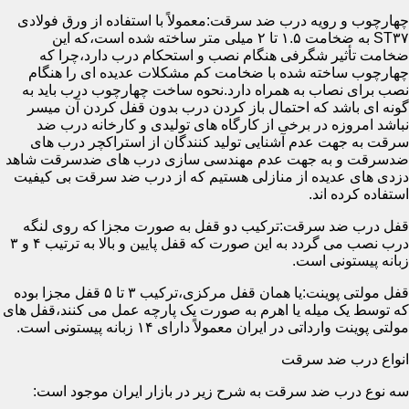
چهارچوب و رویه درب ضد سرقت:معمولاً با استفاده از ورق فولادی
ST۳۷ به ضخامت ۱.۵ تا ۲ میلی متر ساخته شده است،که این
ضخامت تأثیر شگرفی هنگام نصب و استحکام درب دارد،چرا که
چهارچوب ساخته شده با ضخامت کم مشکلات عدیده ای را هنگام
نصب برای نصاب به همراه دارد.نحوه ساخت چهارچوب درب باید به
گونه ای باشد که احتمال باز کردن درب بدون قفل کردن آن میسر
نباشد امروزه در برخی از کارگاه های تولیدی و کارخانه درب ضد
سرقت به جهت عدم آشنایی تولید کنندگان از استراکچر درب های
ضدسرقت و به جهت عدم مهندسی سازی درب های ضدسرقت شاهد
دزدی های عدیده از منازلی هستیم که از درب ضد سرقت بی کیفیت
استفاده کرده اند.
قفل درب ضد سرقت:ترکیب دو قفل به صورت مجزا که روی لنگه
درب نصب می گردد به این صورت که قفل پایین و بالا به ترتیب ۴ و ۳
زبانه پیستونی است.
قفل مولتی پوینت:یا همان قفل مرکزی،ترکیب ۳ تا ۵ قفل مجزا بوده
که توسط یک میله یا اهرم به صورت یک پارچه عمل می کنند،قفل های
مولتی پوینت وارداتی در ایران معمولاً دارای ۱۴ زبانه پیستونی است.
انواع درب ضد سرقت
سه نوع درب ضد سرقت به شرح زیر در بازار ایران موجود است: