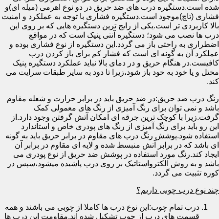
شده است.دستگیره درب های ضد حریق در دو نوع اهرمی (میله ای)و
فشاری (تاچ)موجود است.دستگیره فشاری با توجه به عملکرد و امنیت
بالا کاربردی تر است.یکی از رایج ترین دستگیره هایی که بر روی این
درب ها نصب می شود؛ دستگیره آنتی پنیک است که در مواقع
اضطراری به راحتی باز می گردد.این دستگیره از نوع فشاری بوده و
عملکرد آن به گونه ای است که فشار کم برای باز کردن درب
کافیست.در هنگام حریق و در دمای بالا نباید عملکرد دستگیره پنیک
مختل و یا خود به خود باز شود،زیرا تا دود به سایر طبقات سرایت می
کند.
رنگ درب ضد حریق:در ضد حریق باید در برابر حرارت و شعله مقاوم
باشد و نمی توان برای رنگ آمیزی از رنگ های معمولی کمک
گرفت.زیرا با کوچک ترین جرقه ای امکان آتش گرفتن وجود دارد.از
این رو باید برای رنگ آمیزی از رنگ های پودری خاص و استاندارد
استفاده شود.پوشش رنگ درب های مقاوم در برابر حریق باید به گونه
ای باشد که در برابر آتش منبسط شده و لایه ای مقاوم در برابر آن
ایجاد کند.رنگ مورد استفاده در پوشش ضد حریق از نوع پودری می
باشد و به روش الکترواستاتیک بر روی درب پاشیده میشود،سپس در
کوره تثبیت می گردد.
چند نوع درب چوبی داریم؟
درب تمام چوب:این نوع درب ها کاملا از چوبی می باشند و همه
قسمت های درب از چوب تشکیل شده اند.مقاومت این درب ها