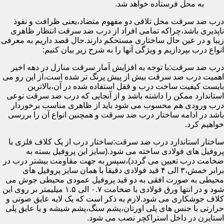
به محل فرستاده خواهد شد.
درب ضد سرقت محل تلاقی دو مفهوم متضاد،یعنی ظرافت و نفوذ
ناپذیری باشد،چراکه تمامی افراد از درب ضد سرقت انتظار ظاهری
زیبا و در عین حال ساختاری مستحکم دارند.حال قصد داریم به معرفی
انواع درب بپردازیم و ویژگی آنها را به شرح زیر بیان کنیم:
درب ضد سرقت:با توجه به افزایش آمار سرقت منازل در دهه اخیر
اهمیت درب ضد سرقت بیش از پیش پرنگ تر شده است،از این رو می
بایست کیفیت ساخت درب و قفل استفاده شده در آن،بالاترین
استاندارد ممکن را داشته باشد و از آنجایی که درب ضد سرقت نوعی
درب ورودی هم محسوب می شود باید از ظاهری مناسب برخوردار
باشد در ادامه ساختار درب ضد سرقت و همچنین انواع آن را بررسی
خواهیم کرد.
ساختار استاندارد درب ضد سرقت:ساختار درب از یک کلاف فلزی با
پروفیل های فولادی ساخته می شود.(سایز این پروفیل بسته به
ضخامت درب تعیین می گردد)،سپس به جهت مقاومت بیشتر درب در
برابر خمش،۳ الی ۴ قید فولادی دقیقاً با همان سایز پروفیل های
محیطی به صورت افقی به دو قید پروفیل عمودی محیطی جوش می
شود و در انتها ورق فولادی با ضخامت ۰.۷ الی ۱.۵ میلیمتر بر روی این
کلاف جوشکاری می شود.لازم به ذکر است که یک لایه عایق صوتی و
حرارتی با جنس های پلی اورتان،پشم سنگ،پشم شیشه و یا عایق پلی
استایرن در داخل استراکچر نصب می شود.