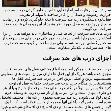
سازنده آن با رعایت استانداردهایی خاص و عایق کردن درب نسبت به
حرارت،رطوبت و صدا،آن را قادر ساخته تا بتواند از تخریب
قفل،لولا،دستگیره درب ضد سرقت یا بدنه جلوگیری کرده و در نهایت
مانع از ورود دزد به محل مورد نظر بشود.از این رو به آن ها درب ضد
سرقت می گویند.
درب های ضد سرقت از لحاظ فنی و ساختاری باید مولفه هایی را برا
استاندارد بودن دارا باشند.هرچند به طور کلی درب های ضد سرقت از
ساختار یکسانی بهرمند هستند ولی نوع ساخت و کیفیت ساخت درب
های ضد سرقت با یکدیکر متفاوت است.
اجزای درب های ضد سرقت
درب ضد سرقت ممکن است به انواع مختلف قفل های ضد سرقت
مجهز شده باشد.هر یک از این قفل ها دارای میزان امنیت های متفاوتی
هستند.مهم ترین و اصلی ترین اجزا در درب ضد سرقت،قفل ها
هستند.بنابراین هنگام خرید درب ضد سرقت حتما به قفل آن توجه
کنید.علاوه بر این لولا در اکثر درب های ضد سرقت از خارج و یا از هر
دو طرف پنهان است و این امر مانع از باز شدن درب به وسیله اهرم
کردن لولا می شود.درب ضد سرقت معمولا از لایه های مختلف تشکیل
شده است.جنس لایه داخلی آنها معمولا از جنس فولاد است که با یک
لایه از جنس های مختلف مانند ام دی اف،اچ دی اف،فلز،شیشه و غیره