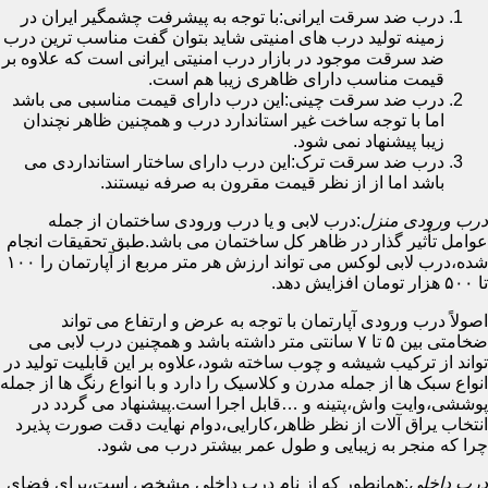
درب ضد سرقت ایرانی:با توجه به پیشرفت چشمگیر ایران در
زمینه تولید درب های امنیتی شاید بتوان گفت مناسب ترین درب
ضد سرقت موجود در بازار درب امنیتی ایرانی است که علاوه بر
قیمت مناسب دارای ظاهری زیبا هم است.
درب ضد سرقت چینی:این درب دارای قیمت مناسبی می باشد
اما با توجه ساخت غیر استاندارد درب و همچنین ظاهر نچندان
زیبا پیشنهاد نمی شود.
درب ضد سرقت ترک:این درب دارای ساختار استانداردی می
باشد اما از از نظر قیمت مقرون به صرفه نیستند.
درب ورودی منزل
:درب لابی و یا درب ورودی ساختمان از جمله
عوامل تأثیر گذار در ظاهر کل ساختمان می باشد.طبق تحقیقات انجام
شده،درب لابی لوکس می تواند ارزش هر متر مربع از آپارتمان را ۱۰۰
تا ۵۰۰ هزار تومان افزایش دهد.
اصولاً درب ورودی آپارتمان با توجه به عرض و ارتفاع می تواند
ضخامتی بین ۵ تا ۷ سانتی متر داشته باشد و همچنین درب لابی می
تواند از ترکیب شیشه و چوب ساخته شود،علاوه بر این قابلیت تولید در
انواع سبک ها از جمله مدرن و کلاسیک را دارد و با انواع رنگ ها از جمله
پوششی،وایت واش،پتینه و …قابل اجرا است.پیشنهاد می گردد در
انتخاب یراق آلات از نظر ظاهر،کارایی،دوام نهایت دقت صورت پذیرد
چرا که منجر به زیبایی و طول عمر بیشتر درب می شود.
درب داخلی
:همانطور که از نام درب داخلی مشخص است،برای فضای