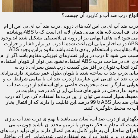
انواع درب ضد آب و کاربرد آن چیست؟
درب ضد آب ای بی اس لایه های درونی درب ضد آب ای بی اس از ام
دی اف است.لایه های میانی همان لایه ای است که با ABS،پوشانده
می شود.لایه های انتهایی نیز از رویه ی پلاستیکی تشکیل شده اند.وجود
ABS در ساختار میانی آن باعث شده تا درب در برابر فشار و حرارت
بالا،مقاومت و استحکام زیادی داشته باشد.علاوه براین،وجود ABS
سبب می شود تا درب در برابر فشارهای فیزیکی،مقاوم باشد.اگر از ام
دی اف در ساخت درب ABS استفاده نشود،می توان از نئوپان استفاده
کرد.انتخاب نئوپان در افزایش کیفیت درب،نقش بسزایی دارد.به
بیانی،درب ضدآب ساخته شده با نئوپان،طول عمر بیشتری دارد.مزایای
درب ضد آب ای بی اس عبارتند از:درب ضد آب با تمامی شرایط آب و
هوایی سازگار است،محدودیت خاصی برای استفاده از درب ضد آب
وجود ندارد.حتی در شهرهای شمالی ایران که درصد رطوبت در
محیط،بسیار است،می توان از این درب ها استفاده کرد.چرا که درب
های ضد بخار ABS تا 99 درصد،این قابلیت را دارند که از انتقال بخار
آب به محیط،جلوگیری کنند.
نگهداری از درب ضد آب،آسان می باشد.با تهیه ی درب ضد آب نیازی
نیست که مدام به فکر تعویض یا ترمیم مجدد آن باشید.چون تمامی
اجزای ساختار آن به طور کامل به هم اتصال دارند.برای تولید درب های
مقاوم در برابر نفوذ آب از پیچ استفاده نمی شود.تمامی اجزای ساختار