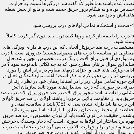
نصب شده باشند.همانطور که گفته شد درزگیرها نسبت به حرارت
حساس بوده و به هنگام بروز حریق حجیم شده و مانع از پخش شعله
های آتش و دود می شود.
4-صحت و استحکام تمامی لولاهای درب بررسی شود.
5-درب را تا نیمه باز کرده و رها کنید،درب باید بدون گیر کردن کاملاً
بسته شود.
مشخصات درب ضد حریق:از آنجایی که این درب ها دارای ویژگی های
متفاوتی در مقایسه با درب های معمولی هستند؛ ضروری است تا درب
به مواردی از قبیل یراق آلات و رنگ درب مخصوص مجهز باشد.حال
شاید این سوال برایتان مطرح شود که به چه نکاتی باید توجه نمود ؟ در
ادامه ویژگی های فنی و اجزای دربهای مقاوم در برابر آتش را مورد
بررسی قرار می دهیم.لازم به ذکر است ؛ اغلب تولیدکنندگان فعال در
این حوزه تمامی موارد زیر را در استانداردهای خود در نظر دارند.از
طرفی در صورتی که درب استانداردهای مورد تائید سازمان آتش
نشانی را داشته باشد،مجوز یراق آلات در ضد حریق:یراق آلات درب ضد
حریق باید از مقاومت بالایی برخوردار باشند:لولای در ضد حریق :لولای
این درب ها باید دارای نشان سی ای (CE)باشد تا سلامت،ایمنی و
حفاظت از محیط زیست آن مطابق با الزامات اساسی مورد تائید
باشد.در حقیقت می توان گفت باید از لولای مخصوص درب ضد حریق
بهره برد.ساختار این لولاها به صورتی است که دچار پوسیدگی،چرخش
نمی شوند و در برابر حرارت بالا ذوب نمی گردند،در نتیجه امنیت درب
زیر سوال نمی رود.از آنجایی که وزن درب های ضد حریق زیاد