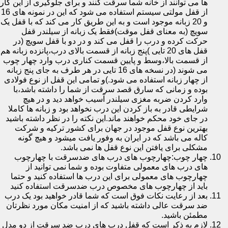
ها می توانند از خانه شما سرقت کنند و برای جلوگیری از این کار
از قفل مولتی سیستم استفاده می شود که این در نمونه های 16
و 20 زبانه موجود است و به این طریق کار می کند که با قفل یک
سویچ (به معنای قفل موقت)فقط یک زبانه از سیلندر قفل
حرکت کرده و درب را قفل می کند و در دو با قفل سویچ (در
قفل های 20 تایی )پنج زبانه از قسمت بالای درب،پانزده زبانه هم
از قسمت بالا،وسط و پایین قسمت کناری درب وارد چهار چوب
می شوند (در نسخه های 16 تایی در هر طرف به جای پنج زبانه
از چهار زبانه استفاده می شود.)و تمامی این قفل از نوع فولادی
بوده و زمانی که سارق قصد سرقت از شما را داشته باشد،با
وارد کردن ضربه مغزی سیلندر آسیب خواهد دید و در هیچ
شرایطی قادر به باز کردن این درب نخواهد بود و زبانه ها کاملا
در جای خود محکم خواهند ماند.این نکته را در نظر داشته باشید
بهترین نوع قفل موجود در جهان برای کشور ترکیه و شرکت
کاله می باشد که در ایران به وفور یافت میشود و هیچ گونه
مشکلی برای یافتن این نوع قفل ها نمی باشد.
چهار چوب:چهارچوب های درب های ضدسرقت با چهارچوب
های درب های معمولی متفاوت بوده و شما نمی توانید از
چهارچوب های معمولی برای این درب ها استفاده کنید و حتما
باید از چهارچوب های مخصوص درب ضدسرقت استفاده کنید
بعد از رعایت نکات فوق است که شما قادر خواهید بود یک درب
ضد سرقت عالی داشته باشید که از امنیت مکان مورد نظرتان
مطمئن باشید.
لازم به ذکر است که قفل درب های درب ضد سرقت از دو مدل