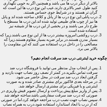
بالاتر از دیگر درب ها می باشد و همچنین اگر به خوبی نگهداری
کنید طول عمر بالاتری دارند.عیب این نوع درب ها این است که
گران تر هستند و در شرایط جوی حساس هستند.
درب پانلی:این نوع درب ها از پانل و کلاف ساخته شده اند و پانل
ها نیز از چوب های طبیعی تولید شده اند.این درب ها مسطح یا
طرح دار می باشند و در بخشی از این درب ها از شیشه نیز
استفاده شده است.
درب روکشی:امروزه بیشتر درب ها از این نوع می باشند.زیرا که
بسیار مدرن هستند.در برابر ضربه بسیار مقاوم هستند.زیرا که
مصالحی را در داخل درب استفاده می کنند که این مقاومت را
بالاتر می برد.
چگونه خرید اینترنتی درب ضد سرقت انجام دهیم؟
پس از انتخاب مدل مدنظر می توانید با فروشگاه درب ضد
سرقت تماس بگیرید.در کمتر از نصف روز نصاب جهت بازدید و
گرفتن ابعاد درب ضد سرقت در محل حاضر می شود.
در مرحله بعدی فاکتور برای مشتری صادر شده و به صورت
اینترنتی و یا فیزیکی برای مشتری ارسال خواهد شد.
پس از واریز مبلغ پیش پرداخت و ارسال تصویر فیش واریزی در
صورتی که درب ضد سرقت سفارشی باشد،ساخته خواهد شد
سپس نصاب جهت نصب درب مراجعه خواهد کرد.اما در صورتی
که از درب با ابعاد استاندارد استفاده شود،درب به همراه نصاب