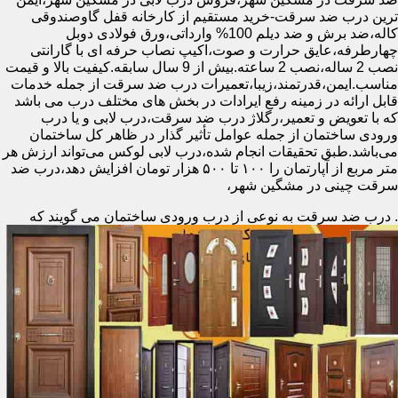
ترین درب ضد سرقت-خرید مستقیم از کارخانه قفل گاوصندوقی
کاله،ضد برش و ضد دیلم 100% وارداتی،ورق فولادی دوبل
چهارطرفه،عایق حرارت و صوت،اکیپ نصاب حرفه ای با گارانتی
نصب 2 ساله،نصب 2 ساعته.بیش از 9 سال سابقه.کیفیت بالا و قیمت
مناسب.ایمن،قدرتمند،زیبا،تعمیرات درب ضد سرقت از جمله خدمات
قابل ارائه در زمینه رفع ایرادات در بخش های مختلف درب می باشد
که با تعویض و تعمیر،رگلاژ درب ضد سرقت،درب لابی و یا درب
ورودی ساختمان از جمله عوامل تأثیر گذار در ظاهر کل ساختمان
می‌باشد.طبق تحقیقات انجام شده،درب لابی لوکس می‌تواند ارزش هر
متر مربع از آپارتمان را ۱۰۰ تا ۵۰۰ هزار تومان افزایش دهد،درب ضد
سرقت چینی در مشگین شهر،
.
درب ضد سرقت به نوعی از درب ورودی ساختمان می گویند که