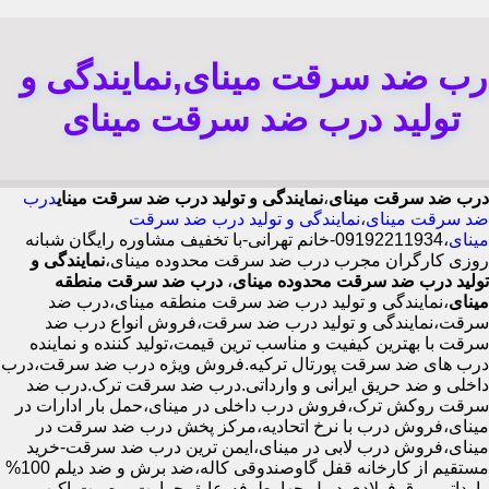
رب ضد سرقت مینای,نمایندگی و
تولید درب ضد سرقت مینای
درب ضد سرقت مینای
،
نمایندگی و تولید درب ضد سرقت مینای
درب
ضد سرقت مینای
،
نمایندگی و تولید درب ضد سرقت
مینای
،09192211934-خانم تهرانی-با تخفیف مشاوره رایگان شبانه
روزی کارگران مجرب درب ضد سرقت محدوده مینای،
نمایندگی و
تولید درب ضد سرقت محدوده مینای
،
درب ضد سرقت منطقه
مینای
،نمایندگی و تولید درب ضد سرقت منطقه مینای،درب ضد
سرقت،نمایندگی و تولید درب ضد سرقت،فروش انواع درب ضد
سرقت با بهترین کیفیت و مناسب ترین قیمت،تولید کننده و نماینده
درب های ضد سرقت پورتال ترکیه.فروش ویژه درب ضد سرقت،درب
داخلی و ضد حریق ایرانی و وارداتی.درب ضد سرقت ترک.درب ضد
سرقت روکش ترک،فروش درب داخلی در مینای،حمل بار ادارات در
مینای،فروش درب با نرخ اتحادیه،مرکز پخش درب ضد سرقت در
مینای،فروش درب لابی در مینای،ایمن ترین درب ضد سرقت-خرید
مستقیم از کارخانه قفل گاوصندوقی کاله،ضد برش و ضد دیلم 100%
وارداتی،ورق فولادی دوبل چهارطرفه،عایق حرارت و صوت،اکیپ