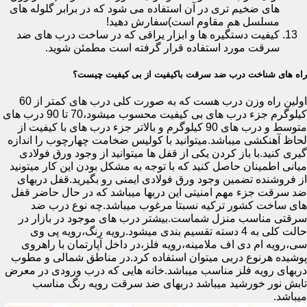
های ضخیم تری در آن استفاده می شود که در برابر گلوله های
مسلسل هم مقاوم است)سفارش دهید!
کیفیت دستگیره ها و ابزار یراقی که در ساخت درب های ضد
سرقت مورد استفاده قرار گرفته است مطمئن شوید.
راه های شناخت درب ضد سرقت باکیفیت از بی کیفیت چیست؟
اولین راه وزن درب هست که به صورت کلی درب های کمتر از 60
کیلوگرم جزء درب های بی کیفیت محسوب میشود،70 تا 90 درب های
متوسط و درب های 90 کیلوگرم و بالاتر جزء درب های با کیفیت از
لحاظ آهنکشی میباشد.میتوانید با کولیس ضخامت چهارچوب را اندازه
گیری کنید.با باز کردن یکی از قفل ها میتوانید از وجود ورق فولادی
میانی اطمینان حاصل کنید که با توجه به مشکل بودن این کار میتونید
از فروشنده تضمین وجود ورق فولادی ایمنی رو بگیرید.قفل دربهای
ضد سرقت جزء مهم امنیتی این دربها میباشد که در حال حاضر قفل
های ساخت کشور ترکیه نسبتا مرغوب میباشد.چه نوع درب ضد
سرقتی مناسب منزل شماست.بیشتر درب های موجود در بازار در
حالت کلی به 4 دسته تقسیم بندی میشود.رویه رنگ،رویه پی وی
سی،رویه ام دی اف ملامینه،رویه فلز،در داخل آپارتمان با راهروی
پوشیده هرنوع دربی میتوان استفاده کرد.در مناطق شمالی و مطوب
دربهای رویه فلز مناسب میباشد.خانه هایی که درب ورودی در معرض
تابش نور خورشید میباشد دربهای ضد سرقت رویه رنگ مناسب
میباشد.