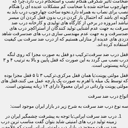
ضخامت تأثیر شگرفی هنگام نصب و استحکام درب دارد،چرا که
چهارچوب ساخته شده با ضخامت کم مشکلات عدیده ای را هنگام
نصب برای نصاب به همراه دارد.نحوه ساخت چهارچوب درب باید به
گونه ای باشد که احتمال باز کردن درب بدون قفل کردن آن میسر
نباشد امروزه در برخی از کارگاه های تولیدی و کارخانه درب ضد
سرقت به جهت عدم آشنایی تولید کنندگان از استراکچر درب های
ضدسرقت و به جهت عدم مهندسی سازی درب های ضدسرقت شاهد
دزدی های عدیده از منازلی هستیم که از درب ضد سرقت بی کیفیت
استفاده کرده اند.
قفل درب ضد سرقت:ترکیب دو قفل به صورت مجزا که روی لنگه
درب نصب می گردد به این صورت که قفل پایین و بالا به ترتیب ۴ و ۳
زبانه پیستونی است.
قفل مولتی پوینت:یا همان قفل مرکزی،ترکیب ۳ تا ۵ قفل مجزا بوده
که توسط یک میله یا اهرم به صورت یک پارچه عمل می کنند،قفل های
مولتی پوینت وارداتی در ایران معمولاً دارای ۱۴ زبانه پیستونی است.
انواع درب ضد سرقت
سه نوع درب ضد سرقت به شرح زیر در بازار ایران موجود است:
درب ضد سرقت ایرانی:با توجه به پیشرفت چشمگیر ایران در
زمینه تولید درب های امنیتی شاید بتوان گفت مناسب ترین درب
ضد سرقت موجود در بازار درب امنیتی ایرانی است که علاوه بر