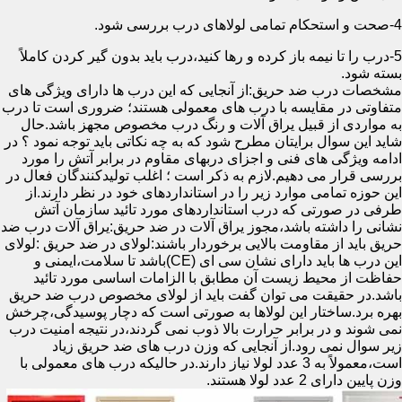
4-صحت و استحکام تمامی لولاهای درب بررسی شود.
5-درب را تا نیمه باز کرده و رها کنید،درب باید بدون گیر کردن کاملاً
بسته شود.
مشخصات درب ضد حریق:از آنجایی که این درب ها دارای ویژگی های
متفاوتی در مقایسه با درب های معمولی هستند؛ ضروری است تا درب
به مواردی از قبیل یراق آلات و رنگ درب مخصوص مجهز باشد.حال
شاید این سوال برایتان مطرح شود که به چه نکاتی باید توجه نمود ؟ در
ادامه ویژگی های فنی و اجزای دربهای مقاوم در برابر آتش را مورد
بررسی قرار می دهیم.لازم به ذکر است ؛ اغلب تولیدکنندگان فعال در
این حوزه تمامی موارد زیر را در استانداردهای خود در نظر دارند.از
طرفی در صورتی که درب استانداردهای مورد تائید سازمان آتش
نشانی را داشته باشد،مجوز یراق آلات در ضد حریق:یراق آلات درب ضد
حریق باید از مقاومت بالایی برخوردار باشند:لولای در ضد حریق :لولای
این درب ها باید دارای نشان سی ای (CE)باشد تا سلامت،ایمنی و
حفاظت از محیط زیست آن مطابق با الزامات اساسی مورد تائید
باشد.در حقیقت می توان گفت باید از لولای مخصوص درب ضد حریق
بهره برد.ساختار این لولاها به صورتی است که دچار پوسیدگی،چرخش
نمی شوند و در برابر حرارت بالا ذوب نمی گردند،در نتیجه امنیت درب
زیر سوال نمی رود.از آنجایی که وزن درب های ضد حریق زیاد
است،معمولاً به 3 عدد لولا نیاز دارند.در حالیکه درب های معمولی با
وزن پایین دارای 2 عدد لولا هستند.