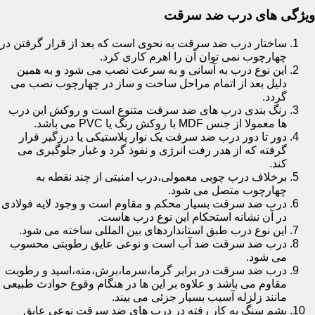
ویژگی های درب ضد سرقت
ساختار درب ضد سرقت به نحوی است که بعد از قرار گرفتن در
چهارچوب نمی توان آن را اهرم کاری کرد.
این نوع درب به آسانی و به سرعت نصب می شود و به همین
دلیل بعد از اتمام مراحل ساخت و ساز در چهارچوب نصب می
گردد.
رنگ بندی درب های ضد سرقت متنوع است و روکش این درب
ها معمولا از جنس MDF با روکش رنگ یا PVC می باشد.
دور تا دور درب ضد سرقت یک نوار پلاستیکی یا درزگیر قرار
گرفته که از هدر رفت انرژی و نفوذ گرد و غبار جلوگیری می
کند.
برخلاف درب چوبی معمولی،درب امنیتی از چند نقطه به
چهارچوب متصل می شود.
درب ضد سرقت بسیار محکم و مقاوم است و وجود لایه فولادی
در آن نشانه استحکام این نوع درب هاست.
این نوع درب طبق استانداردهای بین المللی ساخته می شود.
درب ضد سرقت ضد آب است و نوعی عایق رطوبتی محسوب
می شود.
درب ضد سرقت در برابر گرما،سرما،برش،مته،اسید و رطوبت
مقاوم می باشد و علاوه بر این ها در هنگام وقوع حوادث طبیعی
مانند زلزله آسیب بسیار جزئی می بیند.
پشم سنگ به کار رفته در درب های ضد سرقت نوعی عایق