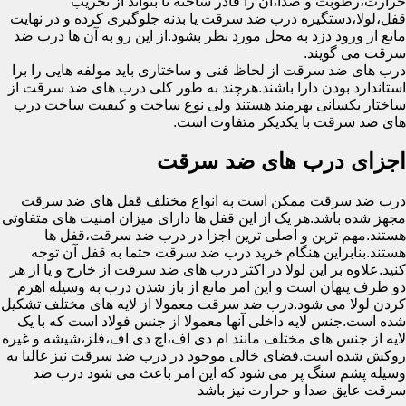
حرارت،رطوبت و صدا،آن را قادر ساخته تا بتواند از تخریب
قفل،لولا،دستگیره درب ضد سرقت یا بدنه جلوگیری کرده و در نهایت
مانع از ورود دزد به محل مورد نظر بشود.از این رو به آن ها درب ضد
سرقت می گویند.
درب های ضد سرقت از لحاظ فنی و ساختاری باید مولفه هایی را برا
استاندارد بودن دارا باشند.هرچند به طور کلی درب های ضد سرقت از
ساختار یکسانی بهرمند هستند ولی نوع ساخت و کیفیت ساخت درب
های ضد سرقت با یکدیکر متفاوت است.
اجزای درب های ضد سرقت
درب ضد سرقت ممکن است به انواع مختلف قفل های ضد سرقت
مجهز شده باشد.هر یک از این قفل ها دارای میزان امنیت های متفاوتی
هستند.مهم ترین و اصلی ترین اجزا در درب ضد سرقت،قفل ها
هستند.بنابراین هنگام خرید درب ضد سرقت حتما به قفل آن توجه
کنید.علاوه بر این لولا در اکثر درب های ضد سرقت از خارج و یا از هر
دو طرف پنهان است و این امر مانع از باز شدن درب به وسیله اهرم
کردن لولا می شود.درب ضد سرقت معمولا از لایه های مختلف تشکیل
شده است.جنس لایه داخلی آنها معمولا از جنس فولاد است که با یک
لایه از جنس های مختلف مانند ام دی اف،اچ دی اف،فلز،شیشه و غیره
روکش شده است.فضای خالی موجود در درب ضد سرقت نیز غالبا به
وسیله پشم سنگ پر می شود که این امر باعث می شود درب ضد
سرقت عایق صدا و حرارت نیز باشد