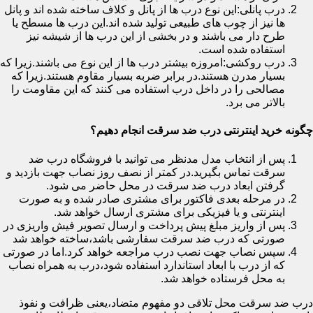
درب پانلی:این نوع درب ها از پانل و کلاف ساخته شده اند و پانل
ها نیز از چوب های طبیعی تولید شده اند.این درب ها مسطح یا
طرح دار می باشند و در بخشی از این درب ها از شیشه نیز
استفاده شده است.
درب روکشی:امروزه بیشتر درب ها از این نوع می باشند.زیرا که
بسیار مدرن هستند.در برابر ضربه بسیار مقاوم هستند.زیرا که
مصالحی را در داخل درب استفاده می کنند که این مقاومت را
بالاتر می برد.
چگونه خرید اینترنتی درب ضد سرقت انجام دهیم؟
پس از انتخاب مدل مدنظر می توانید با فروشگاه درب ضد
سرقت تماس بگیرید.در کمتر از نصف روز نصاب جهت بازدید و
گرفتن ابعاد درب ضد سرقت در محل حاضر می شود.
در مرحله بعدی فاکتور برای مشتری صادر شده و به صورت
اینترنتی و یا فیزیکی برای مشتری ارسال خواهد شد.
پس از واریز مبلغ پیش پرداخت و ارسال تصویر فیش واریزی در
صورتی که درب ضد سرقت سفارشی باشد،ساخته خواهد شد
سپس نصاب جهت نصب درب مراجعه خواهد کرد.اما در صورتی
که از درب با ابعاد استاندارد استفاده شود،درب به همراه نصاب
به محل فرستاده خواهد شد.
درب ضد سرقت محل تلاقی دو مفهوم متضاد،یعنی ظرافت و نفوذ