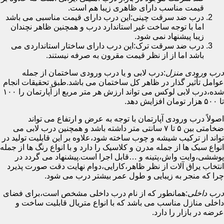
قیمت مناسب دارای ظاهری زیبا هم است.
درب ضد سرقت چینی:این درب دارای قیمت مناسبی می باشد
اما با توجه ساخت غیر استاندارد درب و همچنین ظاهر نچندان
زیبا پیشنهاد نمی شود.
درب ضد سرقت ترک:این درب دارای ساختار استانداردی می
باشد اما از از نظر قیمت مقرون به صرفه نیستند.
درب ورودی منزل
:درب لابی و یا درب ورودی ساختمان از جمله
عوامل تأثیر گذار در ظاهر کل ساختمان می باشد.طبق تحقیقات انجام
شده،درب لابی لوکس می تواند ارزش هر متر مربع از آپارتمان را ۱۰۰
تا ۵۰۰ هزار تومان افزایش دهد.
اصولاً درب ورودی آپارتمان با توجه به عرض و ارتفاع می تواند
ضخامتی بین ۵ تا ۷ سانتی متر داشته باشد و همچنین درب لابی می
تواند از ترکیب شیشه و چوب ساخته شود،علاوه بر این قابلیت تولید در
انواع سبک ها از جمله مدرن و کلاسیک را دارد و با انواع رنگ ها از جمله
پوششی،وایت واش،پتینه و …قابل اجرا است.پیشنهاد می گردد در
انتخاب یراق آلات از نظر ظاهر،کارایی،دوام نهایت دقت صورت پذیرد
چرا که منجر به زیبایی و طول عمر بیشتر درب می شود.
درب داخلی
:همانطور که از نام درب داخلی مشخص است،برای فضای
داخلی منازل مناسب می باشد که با انواع متریال قابلیت ساخت و
عرضه در بازار را دارد.