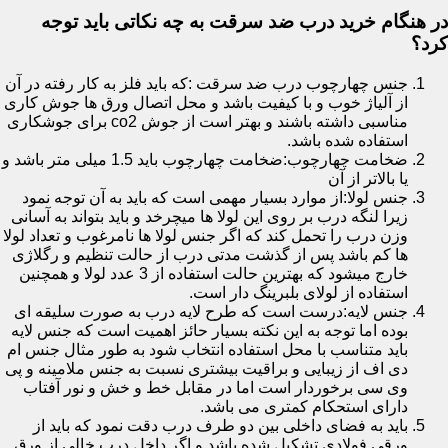
در هنگام خرید درب ضد سرقت به چه نکاتی باید توجه
کرد؟
جنس چهارچوب درب ضد سرقت :که باید فلز به کار رفته در آن
از آلیاژ خوب و با کیفیت باشد و محل اتصال ورق ها جوش کاری
مناسبی داشته باشند و بهتر است از جوش co2 برای جوشکاری
استفاده شده باشد.
ضخامت چهارچوب:ضخامت چهارچوب باید 1.5 میلی متر باشد و
یا بالاتر از آن
جنس لولا:از موارد بسیار مهمی است که باید به آن توجه نمود
زیرا لنگه درب بر روی این لولا ها میچرخد و باید بتواند به آسانی
وزن درب را تحمل کند که اگر جنس لولا ها نامرغوب و تعداد لولا
ها کم باشد پس از گذشت مدتی درب از حالت تنظیم و رگلاژی
خارج میشود که بهترین حالت استفاده از 3 عدد لولا و همچنین
استفاده از لولای بلبرینگ دار است.
جنس لایه:درست است که طرح لایه درب به صورت سلیقه ای
بوده اما توجه به این نکته بسیار حائز اهمیت است که جنس لایه
باید متناسب با محل استفاده انتخاب شود به طور مثال جنس ام
دی اف از زیبایی و براقیت بیشتری نسبت به جنس ملامینه و پی
وی سی برخوردار است اما در مقابل خط و خش و نور آفتاب
دارای استحکام کمتری می باشد.
باید به فضای داخلی بین دو طرف درب دقت نمود که باید از
ورقی فولادی تشکیل شده باشد و اگر داخل درب خالی از ورق