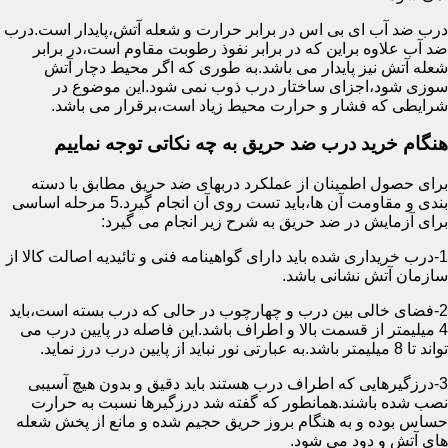
درب ضد آب ای بی اس در برابر حرارت و شعله آتش،پایدار است.درب
ضد آب علاوه براین که در برابر نفوذ رطوبت مقاوم است،در برابر
شعله آتش نیز پایدار می باشد.به طوری که اگر محیط دچار آتش
سوزی شود،اجزای ساختار درب ذوب نمی شود.این موضوع در
شرایطی که فشار و حرارت محیط زیاد است،برقرار می باشد.
هنگام خرید درب ضد حریق به چه نکاتی توجه نماییم
برای حصول اطمینان از عملکرد دربهای ضد حریق مطابق با دسته
بندی و مقاومت آن ها،باید تست روی آن انجام گیرد.5 مرحله اساسی
برای آزمایش در ضد حریق به شرح زیر انجام می گیرد:
1-درب خریداری شده باید دارای گواهینامه فنی و تائیدیه اصالت کالا از
سازمان آتش نشانی باشد.
2-فضای خالی بین درب و چهارچوب در حالی که درب بسته است،باید
4 میلیمتر از قسمت بالا و اطراف باشد.این فاصله در پایین درب می
تواند تا 8 میلیمتر باشد.به عبارتی نور نباید از پایین درب درز نماید.
3-درزگیرهایی که اطراف درب هستند باید دقیق و بدون هیچ آسیبی
نصب شده باشند.همانطور که گفته شد درزگیرها نسبت به حرارت
حساس بوده و به هنگام بروز حریق حجیم شده و مانع از پخش شعله
های آتش و دود می شود.