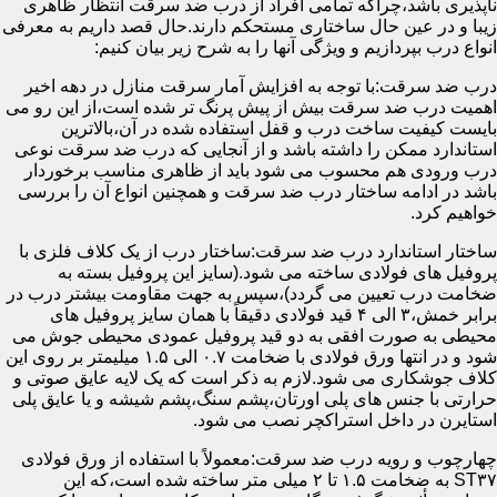
ناپذیری باشد،چراکه تمامی افراد از درب ضد سرقت انتظار ظاهری
زیبا و در عین حال ساختاری مستحکم دارند.حال قصد داریم به معرفی
انواع درب بپردازیم و ویژگی آنها را به شرح زیر بیان کنیم:
درب ضد سرقت:با توجه به افزایش آمار سرقت منازل در دهه اخیر
اهمیت درب ضد سرقت بیش از پیش پرنگ تر شده است،از این رو می
بایست کیفیت ساخت درب و قفل استفاده شده در آن،بالاترین
استاندارد ممکن را داشته باشد و از آنجایی که درب ضد سرقت نوعی
درب ورودی هم محسوب می شود باید از ظاهری مناسب برخوردار
باشد در ادامه ساختار درب ضد سرقت و همچنین انواع آن را بررسی
خواهیم کرد.
ساختار استاندارد درب ضد سرقت:ساختار درب از یک کلاف فلزی با
پروفیل های فولادی ساخته می شود.(سایز این پروفیل بسته به
ضخامت درب تعیین می گردد)،سپس به جهت مقاومت بیشتر درب در
برابر خمش،۳ الی ۴ قید فولادی دقیقاً با همان سایز پروفیل های
محیطی به صورت افقی به دو قید پروفیل عمودی محیطی جوش می
شود و در انتها ورق فولادی با ضخامت ۰.۷ الی ۱.۵ میلیمتر بر روی این
کلاف جوشکاری می شود.لازم به ذکر است که یک لایه عایق صوتی و
حرارتی با جنس های پلی اورتان،پشم سنگ،پشم شیشه و یا عایق پلی
استایرن در داخل استراکچر نصب می شود.
چهارچوب و رویه درب ضد سرقت:معمولاً با استفاده از ورق فولادی
ST۳۷ به ضخامت ۱.۵ تا ۲ میلی متر ساخته شده است،که این