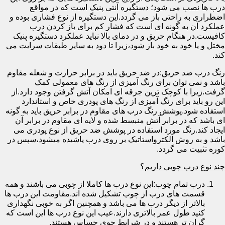
درب ها نصب می شود؛ دستگیره آنتی پنیک است که در مواقع
اضطراری به راحتی باز می گردد.این دستگیره از نوع فشاری بوده و
عملکرد آن به گونه ای است که فشار کم برای باز کردن درب
کافیست.در هنگام حریق و در دمای بالا نباید عملکرد دستگیره پنیک
مختل و یا خود به خود باز شود،زیرا تا دود به سایر طبقات سرایت می
کند.
رنگ درب ضد حریق:در ضد حریق باید در برابر حرارت و شعله مقاوم
باشد و نمی توان برای رنگ آمیزی از رنگ های معمولی کمک
گرفت.زیرا با کوچک ترین جرقه ای امکان آتش گرفتن وجود دارد.از
این رو باید برای رنگ آمیزی از رنگ های پودری خاص و استاندارد
استفاده شود.پوشش رنگ درب های مقاوم در برابر حریق باید به گونه
ای باشد که در برابر آتش منبسط شده و لایه ای مقاوم در برابر آن
ایجاد کند.رنگ مورد استفاده در پوشش ضد حریق از نوع پودری می
باشد و به روش الکترواستاتیک بر روی درب پاشیده میشود،سپس در
کوره تثبیت می گردد.
چند نوع درب چوبی داریم؟
درب تمام چوب:این نوع درب ها کاملا از چوبی می باشند و همه
قسمت های درب از چوب تشکیل شده اند.مقاومت این درب ها
بالاتر از دیگر درب ها می باشد و همچنین اگر به خوبی نگهداری
کنید طول عمر بالاتری دارند.عیب این نوع درب ها این است که
گران تر هستند و در شرایط جوی حساس هستند.