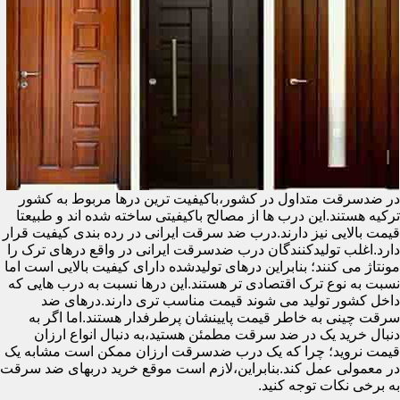
در ضدسرقت متداول در کشور،باکیفیت ترین درها مربوط به کشور
ترکیه هستند.این درب ها از مصالح باکیفیتی ساخته شده اند و طبیعتا
قیمت بالایی نیز دارند.درب ضد سرقت ایرانی در رده بندی کیفیت قرار
دارد.اغلب تولیدکنندگان درب ضدسرقت ایرانی در واقع درهای ترک را
مونتاژ می کنند؛ بنابراین درهای تولیدشده دارای کیفیت بالایی است اما
نسبت به نوع ترک اقتصادی تر هستند.این درها نسبت به درب هایی که
داخل کشور تولید می شوند قیمت مناسب تری دارند.درهای ضد
سرقت چینی به خاطر قیمت پایینشان پرطرفدار هستند.اما اگر به
دنبال خرید یک در ضد سرقت مطمئن هستید،به دنبال انواع ارزان
قیمت نروید؛ چرا که یک درب ضدسرقت ارزان ممکن است مشابه یک
در معمولی عمل کند.بنابراین،لازم است موقع خرید دربهای ضد سرقت
به برخی نکات توجه کنید.