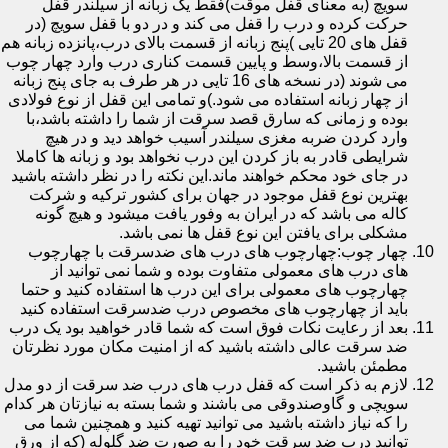
سویچ (به معنای قفل موقت)فقط یک زبانه از سیلندر قفل
حرکت کرده و درب را قفل می کند و در دو با قفل سویچ (در
قفل های 20 تایی )پنج زبانه از قسمت بالای درب،پانزده زبانه هم
از قسمت بالا،وسط و پایین قسمت کناری درب وارد چهار چوب
می شوند (در نسخه های 16 تایی در هر طرف به جای پنج زبانه
از چهار زبانه استفاده می شود.)و تمامی این قفل از نوع فولادی
بوده و زمانی که سارق قصد سرقت از شما را داشته باشد،با
وارد کردن ضربه مغزی سیلندر آسیب خواهد دید و در هیچ
شرایطی قادر به باز کردن این درب نخواهد بود و زبانه ها کاملا
در جای خود محکم خواهند ماند.این نکته را در نظر داشته باشید
بهترین نوع قفل موجود در جهان برای کشور ترکیه و شرکت
کاله می باشد که در ایران به وفور یافت میشود و هیچ گونه
مشکلی برای یافتن این نوع قفل ها نمی باشد.
چهار چوب:چهارچوب های درب های ضدسرقت با چهارچوب
های درب های معمولی متفاوت بوده و شما نمی توانید از
چهارچوب های معمولی برای این درب ها استفاده کنید و حتما
باید از چهارچوب های مخصوص درب ضدسرقت استفاده کنید
بعد از رعایت نکات فوق است که شما قادر خواهید بود یک درب
ضد سرقت عالی داشته باشید که از امنیت مکان مورد نظرتان
مطمئن باشید.
لازم به ذکر است که قفل درب های درب ضد سرقت از دو مدل
سویچی و گاوصندوقی می باشند و شما بسته به نیازتان هر کدام
را که نیاز داشته باشید می توانید تهیه کنید و همچنین شما می
توانید درب ضد سرقت خود را به صورت ضد گلوله (که از ورق