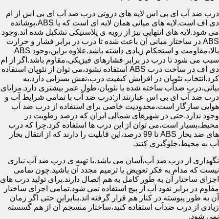
درب ضد آب ای بی اس لایه های درونی درب ضد آب ای بی اس از ام
دی اف است.لایه های میانی همان لایه ای است که با ABS،پوشانده
می شود.لایه های انتهایی نیز از رویه ی پلاستیکی تشکیل شده اند.وجود
ABS در ساختار میانی آن باعث شده تا درب در برابر فشار و حرارت
بالا،مقاومت و استحکام زیادی داشته باشد.علاوه براین،وجود ABS
سبب می شود تا درب در برابر فشارهای فیزیکی،مقاوم باشد.اگر از ام
دی اف در ساخت درب ABS استفاده نشود،می توان از نئوپان استفاده
کرد.انتخاب نئوپان در افزایش کیفیت درب،نقش بسزایی دارد.به
بیانی،درب ضدآب ساخته شده با نئوپان،طول عمر بیشتری دارد.مزایای
درب ضد آب ای بی اس عبارتند از:درب ضد آب با تمامی شرایط آب و
هوایی سازگار است،محدودیت خاصی برای استفاده از درب ضد آب
وجود ندارد.حتی در شهرهای شمالی ایران که درصد رطوبت در
محیط،بسیار است،می توان از این درب ها استفاده کرد.چرا که درب
های ضد بخار ABS تا 99 درصد،این قابلیت را دارند که از انتقال بخار
آب به محیط،جلوگیری کنند.
نگهداری از درب ضد آب،آسان می باشد.با تهیه ی درب ضد آب نیازی
نیست که مدام به فکر تعویض یا ترمیم مجدد آن باشید.چون تمامی
اجزای ساختار آن به طور کامل به هم اتصال دارند.برای تولید درب های
مقاوم در برابر نفوذ آب از پیچ استفاده نمی شود.تمامی اجزای ساختار
آن به طور پیوسته در کنار هم قرار گرفته اند.بنابراین حتی اگر زمان
زیادی از درب ضدآب استفاده کنید،ساختار منسجم آن از هم گسسته
نمی شود.