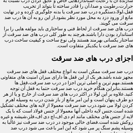
سازنده آن با رعایت استانداردهایی خاص و عایق کردن درب نسبت به
حرارت،رطوبت و صدا،آن را قادر ساخته تا بتواند از تخریب
قفل،لولا،دستگیره درب ضد سرقت یا بدنه جلوگیری کرده و در نهایت
مانع از ورود دزد به محل مورد نظر بشود.از این رو به آن ها درب ضد
سرقت می گویند.
درب های ضد سرقت از لحاظ فنی و ساختاری باید مولفه هایی را برا
استاندارد بودن دارا باشند.هرچند به طور کلی درب های ضد سرقت از
ساختار یکسانی بهرمند هستند ولی نوع ساخت و کیفیت ساخت درب
های ضد سرقت با یکدیکر متفاوت است.
اجزای درب های ضد سرقت
درب ضد سرقت ممکن است به انواع مختلف قفل های ضد سرقت
مجهز شده باشد.هر یک از این قفل ها دارای میزان امنیت های متفاوتی
هستند.مهم ترین و اصلی ترین اجزا در درب ضد سرقت،قفل ها
هستند.بنابراین هنگام خرید درب ضد سرقت حتما به قفل آن توجه
کنید.علاوه بر این لولا در اکثر درب های ضد سرقت از خارج و یا از هر
دو طرف پنهان است و این امر مانع از باز شدن درب به وسیله اهرم
کردن لولا می شود.درب ضد سرقت معمولا از لایه های مختلف تشکیل
شده است.جنس لایه داخلی آنها معمولا از جنس فولاد است که با یک
لایه از جنس های مختلف مانند ام دی اف،اچ دی اف،فلز،شیشه و غیره
روکش شده است.فضای خالی موجود در درب ضد سرقت نیز غالبا به
وسیله پشم سنگ پر می شود که این امر باعث می شود درب ضد