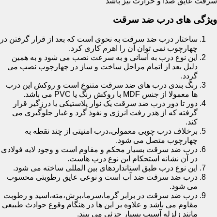
سرقت عایق صدا و حرارت نیز باشد
ویژگی های درب ضد سرقت
ساختار درب ضد سرقت به نحوی است که بعد از قرار گرفتن در
چهارچوب نمی توان آن را اهرم کاری کرد.
این نوع درب به آسانی و به سرعت نصب می شود و به همین
دلیل بعد از اتمام مراحل ساخت و ساز در چهارچوب نصب می
گردد.
رنگ بندی درب های ضد سرقت متنوع است و روکش این درب
ها معمولا از جنس MDF با روکش رنگ یا PVC می باشد.
دور تا دور درب ضد سرقت یک نوار پلاستیکی یا درزگیر قرار
گرفته که از هدر رفت انرژی و نفوذ گرد و غبار جلوگیری می
کند.
برخلاف درب چوبی معمولی،درب امنیتی از چند نقطه به
چهارچوب متصل می شود.
درب ضد سرقت بسیار محکم و مقاوم است و وجود لایه فولادی
در آن نشانه استحکام این نوع درب هاست.
این نوع درب طبق استانداردهای بین المللی ساخته می شود.
درب ضد سرقت ضد آب است و نوعی عایق رطوبتی محسوب
می شود.
درب ضد سرقت در برابر گرما،سرما،برش،مته،اسید و رطوبت
مقاوم می باشد و علاوه بر این ها در هنگام وقوع حوادث طبیعی
مانند زلزله آسیب بسیار جزئی می بیند.