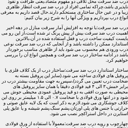
درب ضد سرقت محل تلاقی دو مفهوم متضاد،یعنی ظرافت و نفوذ
ناپذیری باشد،چراکه تمامی افراد از درب ضد سرقت انتظار ظاهری
زیبا و در عین حال ساختاری مستحکم دارند.حال قصد داریم به معرفی
انواع درب بپردازیم و ویژگی آنها را به شرح زیر بیان کنیم:
درب ضد سرقت:با توجه به افزایش آمار سرقت منازل در دهه اخیر
اهمیت درب ضد سرقت بیش از پیش پرنگ تر شده است،از این رو می
بایست کیفیت ساخت درب و قفل استفاده شده در آن،بالاترین
استاندارد ممکن را داشته باشد و از آنجایی که درب ضد سرقت نوعی
درب ورودی هم محسوب می شود باید از ظاهری مناسب برخوردار
باشد در ادامه ساختار درب ضد سرقت و همچنین انواع آن را بررسی
خواهیم کرد.
ساختار استاندارد درب ضد سرقت:ساختار درب از یک کلاف فلزی با
پروفیل های فولادی ساخته می شود.(سایز این پروفیل بسته به
ضخامت درب تعیین می گردد)،سپس به جهت مقاومت بیشتر درب در
برابر خمش،۳ الی ۴ قید فولادی دقیقاً با همان سایز پروفیل های
محیطی به صورت افقی به دو قید پروفیل عمودی محیطی جوش می
شود و در انتها ورق فولادی با ضخامت ۰.۷ الی ۱.۵ میلیمتر بر روی این
کلاف جوشکاری می شود.لازم به ذکر است که یک لایه عایق صوتی و
حرارتی با جنس های پلی اورتان،پشم سنگ،پشم شیشه و یا عایق پلی
استایرن در داخل استراکچر نصب می شود.
چهارچوب و رویه درب ضد سرقت:معمولاً با استفاده از ورق فولادی