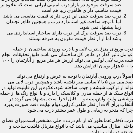
ضد سرقت موجود در بازار درب امنیتی ایرانی است که علاوه بر
قیمت مناسب دارای ظاهری زیبا هم است.
درب ضد سرقت چینی:این درب دارای قیمت مناسبی می باشد
اما با توجه ساخت غیر استاندارد درب و همچنین ظاهر نچندان
زیبا پیشنهاد نمی شود.
درب ضد سرقت ترک:این درب دارای ساختار استانداردی می
باشد اما از از نظر قیمت مقرون به صرفه نیستند.
درب ورودی منزل
:درب لابی و یا درب ورودی ساختمان از جمله
عوامل تأثیر گذار در ظاهر کل ساختمان می باشد.طبق تحقیقات انجام
شده،درب لابی لوکس می تواند ارزش هر متر مربع از آپارتمان را ۱۰۰
تا ۵۰۰ هزار تومان افزایش دهد.
اصولاً درب ورودی آپارتمان با توجه به عرض و ارتفاع می تواند
ضخامتی بین ۵ تا ۷ سانتی متر داشته باشد و همچنین درب لابی می
تواند از ترکیب شیشه و چوب ساخته شود،علاوه بر این قابلیت تولید در
انواع سبک ها از جمله مدرن و کلاسیک را دارد و با انواع رنگ ها از جمله
پوششی،وایت واش،پتینه و …قابل اجرا است.پیشنهاد می گردد در
انتخاب یراق آلات از نظر ظاهر،کارایی،دوام نهایت دقت صورت پذیرد
چرا که منجر به زیبایی و طول عمر بیشتر درب می شود.
درب داخلی
:همانطور که از نام درب داخلی مشخص است،برای فضای
داخلی منازل مناسب می باشد که با انواع متریال قابلیت ساخت و
عرضه در بازار را دارد.