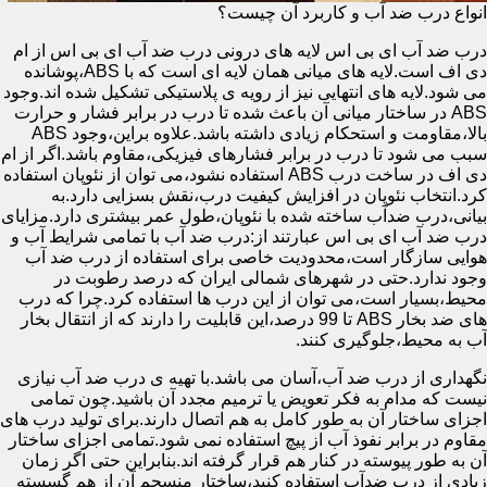
انواع درب ضد آب و کاربرد آن چیست؟
درب ضد آب ای بی اس لایه های درونی درب ضد آب ای بی اس از ام
دی اف است.لایه های میانی همان لایه ای است که با ABS،پوشانده
می شود.لایه های انتهایی نیز از رویه ی پلاستیکی تشکیل شده اند.وجود
ABS در ساختار میانی آن باعث شده تا درب در برابر فشار و حرارت
بالا،مقاومت و استحکام زیادی داشته باشد.علاوه براین،وجود ABS
سبب می شود تا درب در برابر فشارهای فیزیکی،مقاوم باشد.اگر از ام
دی اف در ساخت درب ABS استفاده نشود،می توان از نئوپان استفاده
کرد.انتخاب نئوپان در افزایش کیفیت درب،نقش بسزایی دارد.به
بیانی،درب ضدآب ساخته شده با نئوپان،طول عمر بیشتری دارد.مزایای
درب ضد آب ای بی اس عبارتند از:درب ضد آب با تمامی شرایط آب و
هوایی سازگار است،محدودیت خاصی برای استفاده از درب ضد آب
وجود ندارد.حتی در شهرهای شمالی ایران که درصد رطوبت در
محیط،بسیار است،می توان از این درب ها استفاده کرد.چرا که درب
های ضد بخار ABS تا 99 درصد،این قابلیت را دارند که از انتقال بخار
آب به محیط،جلوگیری کنند.
نگهداری از درب ضد آب،آسان می باشد.با تهیه ی درب ضد آب نیازی
نیست که مدام به فکر تعویض یا ترمیم مجدد آن باشید.چون تمامی
اجزای ساختار آن به طور کامل به هم اتصال دارند.برای تولید درب های
مقاوم در برابر نفوذ آب از پیچ استفاده نمی شود.تمامی اجزای ساختار
آن به طور پیوسته در کنار هم قرار گرفته اند.بنابراین حتی اگر زمان
زیادی از درب ضدآب استفاده کنید،ساختار منسجم آن از هم گسسته