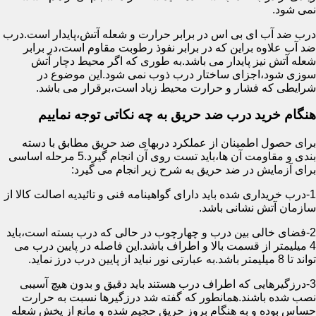
نمی شود.
درب ضد آب ای بی اس در برابر حرارت و شعله آتش،پایدار است.درب
ضد آب علاوه براین که در برابر نفوذ رطوبت مقاوم است،در برابر
شعله آتش نیز پایدار می باشد.به طوری که اگر محیط دچار آتش
سوزی شود،اجزای ساختار درب ذوب نمی شود.این موضوع در
شرایطی که فشار و حرارت محیط زیاد است،برقرار می باشد.
هنگام خرید درب ضد حریق به چه نکاتی توجه نماییم
برای حصول اطمینان از عملکرد دربهای ضد حریق مطابق با دسته
بندی و مقاومت آن ها،باید تست روی آن انجام گیرد.5 مرحله اساسی
برای آزمایش در ضد حریق به شرح زیر انجام می گیرد:
1-درب خریداری شده باید دارای گواهینامه فنی و تائیدیه اصالت کالا از
سازمان آتش نشانی باشد.
2-فضای خالی بین درب و چهارچوب در حالی که درب بسته است،باید
4 میلیمتر از قسمت بالا و اطراف باشد.این فاصله در پایین درب می
تواند تا 8 میلیمتر باشد.به عبارتی نور نباید از پایین درب درز نماید.
3-درزگیرهایی که اطراف درب هستند باید دقیق و بدون هیچ آسیبی
نصب شده باشند.همانطور که گفته شد درزگیرها نسبت به حرارت
حساس بوده و به هنگام بروز حریق حجیم شده و مانع از پخش شعله