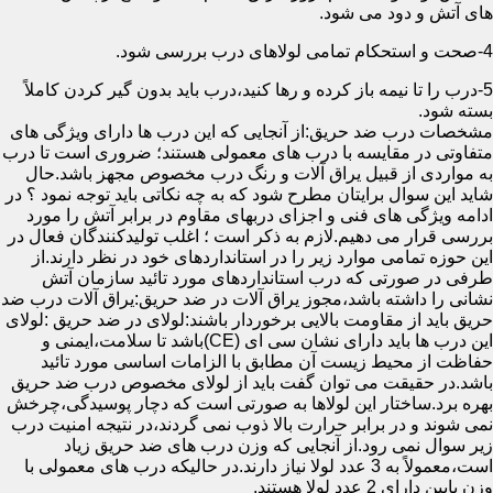
های آتش و دود می شود.
4-صحت و استحکام تمامی لولاهای درب بررسی شود.
5-درب را تا نیمه باز کرده و رها کنید،درب باید بدون گیر کردن کاملاً
بسته شود.
مشخصات درب ضد حریق:از آنجایی که این درب ها دارای ویژگی های
متفاوتی در مقایسه با درب های معمولی هستند؛ ضروری است تا درب
به مواردی از قبیل یراق آلات و رنگ درب مخصوص مجهز باشد.حال
شاید این سوال برایتان مطرح شود که به چه نکاتی باید توجه نمود ؟ در
ادامه ویژگی های فنی و اجزای دربهای مقاوم در برابر آتش را مورد
بررسی قرار می دهیم.لازم به ذکر است ؛ اغلب تولیدکنندگان فعال در
این حوزه تمامی موارد زیر را در استانداردهای خود در نظر دارند.از
طرفی در صورتی که درب استانداردهای مورد تائید سازمان آتش
نشانی را داشته باشد،مجوز یراق آلات در ضد حریق:یراق آلات درب ضد
حریق باید از مقاومت بالایی برخوردار باشند:لولای در ضد حریق :لولای
این درب ها باید دارای نشان سی ای (CE)باشد تا سلامت،ایمنی و
حفاظت از محیط زیست آن مطابق با الزامات اساسی مورد تائید
باشد.در حقیقت می توان گفت باید از لولای مخصوص درب ضد حریق
بهره برد.ساختار این لولاها به صورتی است که دچار پوسیدگی،چرخش
نمی شوند و در برابر حرارت بالا ذوب نمی گردند،در نتیجه امنیت درب
زیر سوال نمی رود.از آنجایی که وزن درب های ضد حریق زیاد
است،معمولاً به 3 عدد لولا نیاز دارند.در حالیکه درب های معمولی با
وزن پایین دارای 2 عدد لولا هستند.