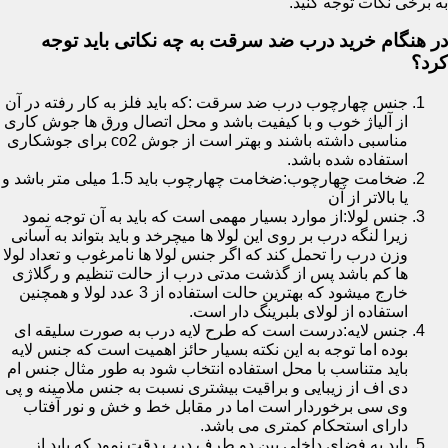
به برخی نکات توجه کنید.
در هنگام خرید درب ضد سرقت به چه نکاتی باید توجه
کرد؟
جنس چهارچوب درب ضد سرقت :که باید فلز به کار رفته در آن
از آلیاژ خوب و با کیفیت باشد و محل اتصال ورق ها جوش کاری
مناسبی داشته باشند و بهتر است از جوش co2 برای جوشکاری
استفاده شده باشد.
ضخامت چهارچوب:ضخامت چهارچوب باید 1.5 میلی متر باشد و
یا بالاتر از آن
جنس لولا:از موارد بسیار مهمی است که باید به آن توجه نمود
زیرا لنگه درب بر روی این لولا ها میچرخد و باید بتواند به آسانی
وزن درب را تحمل کند که اگر جنس لولا ها نامرغوب و تعداد لولا
ها کم باشد پس از گذشت مدتی درب از حالت تنظیم و رگلاژی
خارج میشود که بهترین حالت استفاده از 3 عدد لولا و همچنین
استفاده از لولای بلبرینگ دار است.
جنس لایه:درست است که طرح لایه درب به صورت سلیقه ای
بوده اما توجه به این نکته بسیار حائز اهمیت است که جنس لایه
باید متناسب با محل استفاده انتخاب شود به طور مثال جنس ام
دی اف از زیبایی و براقیت بیشتری نسبت به جنس ملامینه و پی
وی سی برخوردار است اما در مقابل خط و خش و نور آفتاب
دارای استحکام کمتری می باشد.
باید به فضای داخلی بین دو طرف درب دقت نمود که باید از