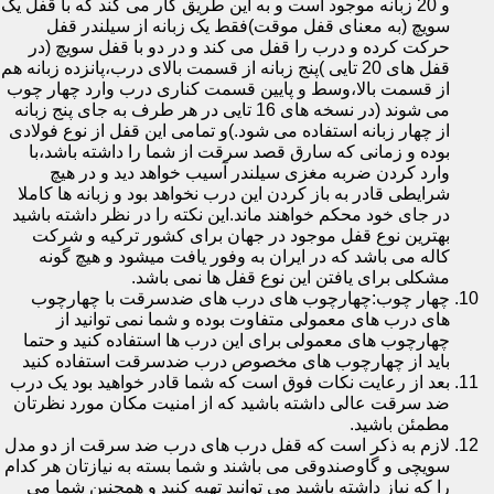
و 20 زبانه موجود است و به این طریق کار می کند که با قفل یک
سویچ (به معنای قفل موقت)فقط یک زبانه از سیلندر قفل
حرکت کرده و درب را قفل می کند و در دو با قفل سویچ (در
قفل های 20 تایی )پنج زبانه از قسمت بالای درب،پانزده زبانه هم
از قسمت بالا،وسط و پایین قسمت کناری درب وارد چهار چوب
می شوند (در نسخه های 16 تایی در هر طرف به جای پنج زبانه
از چهار زبانه استفاده می شود.)و تمامی این قفل از نوع فولادی
بوده و زمانی که سارق قصد سرقت از شما را داشته باشد،با
وارد کردن ضربه مغزی سیلندر آسیب خواهد دید و در هیچ
شرایطی قادر به باز کردن این درب نخواهد بود و زبانه ها کاملا
در جای خود محکم خواهند ماند.این نکته را در نظر داشته باشید
بهترین نوع قفل موجود در جهان برای کشور ترکیه و شرکت
کاله می باشد که در ایران به وفور یافت میشود و هیچ گونه
مشکلی برای یافتن این نوع قفل ها نمی باشد.
چهار چوب:چهارچوب های درب های ضدسرقت با چهارچوب
های درب های معمولی متفاوت بوده و شما نمی توانید از
چهارچوب های معمولی برای این درب ها استفاده کنید و حتما
باید از چهارچوب های مخصوص درب ضدسرقت استفاده کنید
بعد از رعایت نکات فوق است که شما قادر خواهید بود یک درب
ضد سرقت عالی داشته باشید که از امنیت مکان مورد نظرتان
مطمئن باشید.
لازم به ذکر است که قفل درب های درب ضد سرقت از دو مدل
سویچی و گاوصندوقی می باشند و شما بسته به نیازتان هر کدام
را که نیاز داشته باشید می توانید تهیه کنید و همچنین شما می