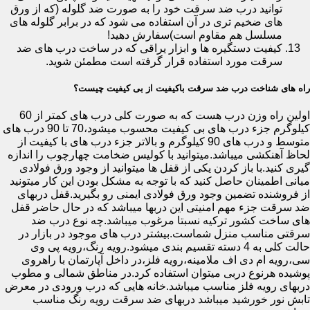
توانید درب ضد سرقت خود را به صورت ضد گلوله (که از ورق
های ضخیم تری در آن استفاده می شود که در برابر گلوله های
مسلسل هم مقاوم است)سفارش دهید!
کیفیت دستگیره ها و ابزار یراقی که در ساخت درب های ضد
سرقت مورد استفاده قرار گرفته است مطمئن شوید.
راه های شناخت درب ضد سرقت باکیفیت از بی کیفیت چیست؟
اولین راه وزن درب هست که به صورت کلی درب های کمتر از 60
کیلوگرم جزء درب های بی کیفیت محسوب میشود،70 تا 90 درب های
متوسط و درب های 90 کیلوگرم و بالاتر جزء درب های با کیفیت از
لحاظ آهنکشی میباشد.میتوانید با کولیس ضخامت چهارچوب را اندازه
گیری کنید.با باز کردن یکی از قفل ها میتوانید از وجود ورق فولادی
میانی اطمینان حاصل کنید که با توجه به مشکل بودن این کار میتونید
از فروشنده تضمین وجود ورق فولادی ایمنی رو بگیرید.قفل دربهای
ضد سرقت جزء مهم امنیتی این دربها میباشد که در حال حاضر قفل
های ساخت کشور ترکیه نسبتا مرغوب میباشد.چه نوع درب ضد
سرقتی مناسب منزل شماست.بیشتر درب های موجود در بازار در
حالت کلی به 4 دسته تقسیم بندی میشود.رویه رنگ،رویه پی وی
سی،رویه ام دی اف ملامینه،رویه فلز،در داخل آپارتمان با راهروی
پوشیده هرنوع دربی میتوان استفاده کرد.در مناطق شمالی و مطوب
دربهای رویه فلز مناسب میباشد.خانه هایی که درب ورودی در معرض
تابش نور خورشید میباشد دربهای ضد سرقت رویه رنگ مناسب