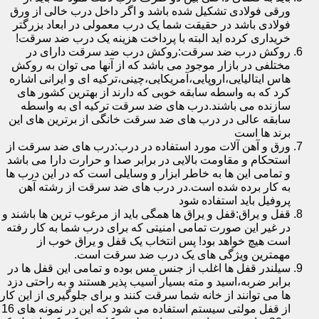
ورقی فولادی تشکیل شده باشد و اگر داخل درب خالی از ورق
فولادی باشد در حقیقت شما یک درب معمولی در ابعاد بزرگتر
خریداری کرده اید البته با پرداخت هزینه یک درب ضد سرقت!
روکش درب ضد سرقت:روکش درب ضد سرقت دارای در
مختلفی در بازار موجود می باشد که از آنها می توان به روکش
هاس ایتالیایی،اروپایی،آمریکایی،چینی،ترکیه ای و ایرانی اشاره
کرد که به واسطه سابقه خوبی که دارند از بهترین کشور های
سازنده می باشند.درب های ضد سرقت ترکیه ای به واسطه
سابقه عالی در درب های ضد سرقت خانگی از برترین های این
برند ها است
ورق و آهن آلات مورد استفاده در درب:درب های ضد سرقت از
استحکام و مقاومت بالایی در برابر صدا و حرارت دارا می باشد
و تمامی این ها به خاطر ابزار و وسایلی است که در این درب ها
به کار برده شده است.در درب های ضد سرقت از رشته آهن
پروفیل باید استفاده شود
قفل و یراق:قفل و یراق ها همگی باید از مرغوب ترین ها باشند و
در غیر این صورت تمامی امنیتی که برای درب شما به کار رفته
است هیچ خواهد بود! پس انتخاب یک قفل و یراق خوب از
مهمترین ویژگی های یک درب ضد سرقت است.
سیلندر قفل ها اغلب از جنس مس بوده و تمامی این قفل ها در
برابر ضربه،اسید و مته بسیار آسیب پذیر هستند و به راحتی دزد
ها می توانند از خانه شما سرقت کنند و برای جلوگیری از این کار
از قفل مولتی سیستم استفاده می شود که این در نمونه های 16