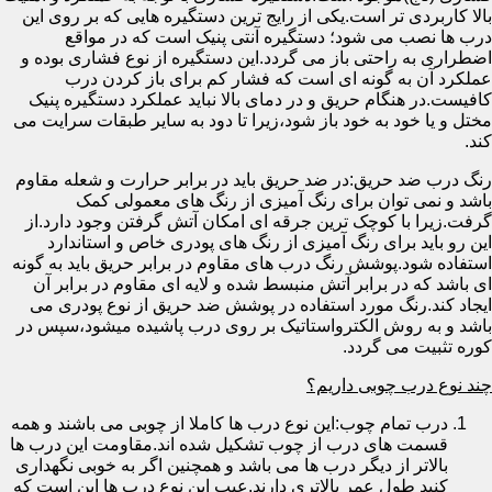
بالا کاربردی تر است.یکی از رایج ترین دستگیره هایی که بر روی این
درب ها نصب می شود؛ دستگیره آنتی پنیک است که در مواقع
اضطراری به راحتی باز می گردد.این دستگیره از نوع فشاری بوده و
عملکرد آن به گونه ای است که فشار کم برای باز کردن درب
کافیست.در هنگام حریق و در دمای بالا نباید عملکرد دستگیره پنیک
مختل و یا خود به خود باز شود،زیرا تا دود به سایر طبقات سرایت می
کند.
رنگ درب ضد حریق:در ضد حریق باید در برابر حرارت و شعله مقاوم
باشد و نمی توان برای رنگ آمیزی از رنگ های معمولی کمک
گرفت.زیرا با کوچک ترین جرقه ای امکان آتش گرفتن وجود دارد.از
این رو باید برای رنگ آمیزی از رنگ های پودری خاص و استاندارد
استفاده شود.پوشش رنگ درب های مقاوم در برابر حریق باید به گونه
ای باشد که در برابر آتش منبسط شده و لایه ای مقاوم در برابر آن
ایجاد کند.رنگ مورد استفاده در پوشش ضد حریق از نوع پودری می
باشد و به روش الکترواستاتیک بر روی درب پاشیده میشود،سپس در
کوره تثبیت می گردد.
چند نوع درب چوبی داریم؟
درب تمام چوب:این نوع درب ها کاملا از چوبی می باشند و همه
قسمت های درب از چوب تشکیل شده اند.مقاومت این درب ها
بالاتر از دیگر درب ها می باشد و همچنین اگر به خوبی نگهداری
کنید طول عمر بالاتری دارند.عیب این نوع درب ها این است که