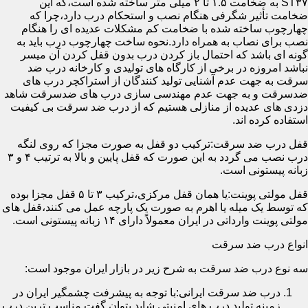
ST۳۷ به ضخامت ۱.۵ تا ۲ میلی متر ساخته شده است،که این
ضخامت تأثیر شگرفی هنگام نصب و استحکام درب دارد،چرا که
چهارچوب ساخته شده با ضخامت کم مشکلات عدیده ای را هنگام
نصب برای نصاب به همراه دارد.نحوه ساخت چهارچوب درب باید به
گونه ای باشد که احتمال باز کردن درب بدون قفل کردن آن میسر
نباشد امروزه در برخی از کارگاه های تولیدی و کارخانه درب ضد
سرقت به جهت عدم آشنایی تولید کنندگان از استراکچر درب های
ضدسرقت و به جهت عدم مهندسی سازی درب های ضدسرقت شاهد
دزدی های عدیده از منازلی هستیم که از درب ضد سرقت بی کیفیت
استفاده کرده اند.
قفل درب ضد سرقت:ترکیب دو قفل به صورت مجزا که روی لنگه
درب نصب می گردد به این صورت که قفل پایین و بالا به ترتیب ۴ و ۳
زبانه پیستونی است.
قفل مولتی پوینت:یا همان قفل مرکزی،ترکیب ۳ تا ۵ قفل مجزا بوده
که توسط یک میله یا اهرم به صورت یک پارچه عمل می کنند،قفل های
مولتی پوینت وارداتی در ایران معمولاً دارای ۱۴ زبانه پیستونی است.
انواع درب ضد سرقت
سه نوع درب ضد سرقت به شرح زیر در بازار ایران موجود است:
درب ضد سرقت ایرانی:با توجه به پیشرفت چشمگیر ایران در
زمینه تولید درب های امنیتی شاید بتوان گفت مناسب ترین درب