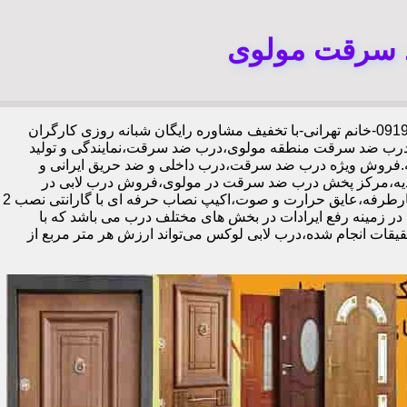
د سرقت مولوی
،09192211934-خانم تهرانی-با تخفیف مشاوره رایگان شبانه روزی کارگران
د درب ضد سرقت منطقه مولوی،درب ضد سرقت،نمایندگی و تولید
ه.فروش ویژه درب ضد سرقت،درب داخلی و ضد حریق ایرانی و
دیه،مرکز پخش درب ضد سرقت در مولوی،فروش درب لابی در
مولوی،ایمن ترین درب ضد سرقت-خرید مستقیم از کارخانه قفل گاوصندوقی کاله،ضد برش و ضد دیلم 100% وارداتی،ورق فولادی دوبل چهارطرفه،عایق حرارت و صوت،اکیپ نصاب حرفه ای با گارانتی نصب 2
ابل ارائه در زمینه رفع ایرادات در بخش های مختلف درب می باشد که با
یقات انجام شده،درب لابی لوکس می‌تواند ارزش هر متر مربع از