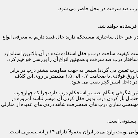
اد درب ضد سرقت در محل حاضر می شود.
فرستاده خواهد شد.
ر عین حال ساختاری مستحکم دارند.حال قصد داریم به معرفی انواع
 کیفیت ساخت درب و قفل استفاده شده در آن،بالاترین استاندارد
اختار درب ضد سرقت و همچنین انواع آن را بررسی خواهیم کرد.
درب تعیین می گردد)،سپس به جهت مقاومت بیشتر درب در برابر
خمش،۳ الی ۴ قید فولادی دقیقاً با همان سایز پروفیل های محیطی به صورت افقی به دو قید پروفیل عمودی محیطی جوش می شود و در انتها ورق فولادی با ضخامت ۰.۷ الی ۱.۵ میلیمتر بر روی این کلاف
 در داخل استراکچر نصب می شود.
۱.۵ تا ۲ میلی متر ساخته شده است،که این ضخامت تأثیر شگرفی هنگام نصب و استحکام درب دارد،چرا که چهارچوب
حتمال باز کردن درب بدون قفل کردن آن میسر نباشد امروزه در
م مهندسی سازی درب های ضدسرقت شاهد دزدی های عدیده از منازلی