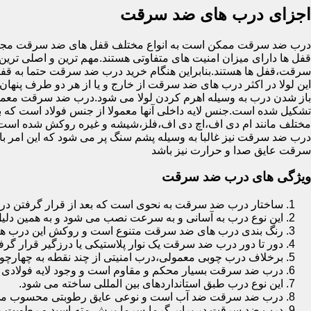
اجزای درب های ضد سرقت
درب ضد سرقت ممکن است به انواع مختلف قفل های ضد سرقت مجهز 
قفل ها دارای میزان امنیت های متفاوتی هستند.مهم ترین و اصلی ترین
سرقت،قفل ها هستند.بنابراین هنگام خرید درب ضد سرقت حتما به قفل 
این لولا در اکثر درب های ضد سرقت از خارج و یا از هر دو طرف پنهان 
باز شدن درب به وسیله اهرم کردن لولا می شود.درب ضد سرقت معمولا
تشکیل شده است.جنس لایه داخلی آنها معمولا از جنس فولاد است که با
مختلف مانند ام دی اف،اچ دی اف،فلز،شیشه و غیره روکش شده است
درب ضد سرقت نیز غالبا به وسیله پشم سنگ پر می شود که این امر
سرقت عایق صدا و حرارت نیز باشد
ویژگی های درب ضد سرقت
ساختار درب ضد سرقت به نحوی است که بعد از قرار گرفتن در چ
این نوع درب به آسانی و به سرعت نصب می شود و به همین دلی
رنگ بندی درب های ضد سرقت متنوع است و روکش این درب ها معمولا از جنس MDF با روکش
دور تا دور درب ضد سرقت یک نوار پلاستیکی یا درزگیر قرار گرفت
برخلاف درب چوبی معمولی،درب امنیتی از چند نقطه به چهارچ
درب ضد سرقت بسیار محکم و مقاوم است و وجود لایه فولادی د
این نوع درب طبق استانداردهای بین المللی ساخته می شود.
درب ضد سرقت ضد آب است و نوعی عایق رطوبتی محسوب می
درب ضد سرقت در برابر گرما،سرما،برش،مته،اسید و رطوبت مقاوم