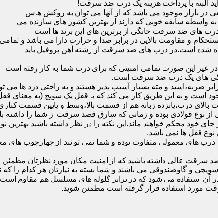
ید البته با پرداخت هزینه یک درب ضد سرقت!
بازار موجود می باشد که از آنها می توان به روکش هاس
که به واسطه سابقه خوبی که دارند از بهترین کشور های سازنده می
رب های ضد سرقت خانگی از برترین های این برند ها است
حکام و مقاومت بالایی در برابر صدا و حرارت دارا می باشد و تمامی
برده شده است.در درب های ضد سرقت از رشته آهن پروفیل باید
و در غیر این صورت تمامی امنیتی که برای درب شما به کار رفته است
یژگی های یک درب ضد سرقت است.
بر ضربه،اسید و مته بسیار آسیب پذیر هستند و به راحتی دزد ها می توا
ه می شود که این در نمونه های 16 و 20 زبانه موجود است و به این طریق کار می کند که با 
قفل از نوع فولادی بوده و زمانی که سارق قصد سرقت از شما را داشته ب
 در جای خود محکم خواهند ماند.این نکته را در نظر داشته باشید بهتری
 نوع قفل ها نمی باشد.
ای معمولی متفاوت بوده و شما نمی توانید از چهارچوب های معمولی
ضد سرقت عالی داشته باشید که از امنیت مکان مورد نظرتان مطمئن ب
 و گاوصندوقی می باشند و شما بسته به نیازتان هر کدام را که نیاز 
 آن استفاده می شود که در برابر گلوله های مسلسل هم مقاوم است
قت مورد استفاده قرار گرفته است مطمئن شوید.