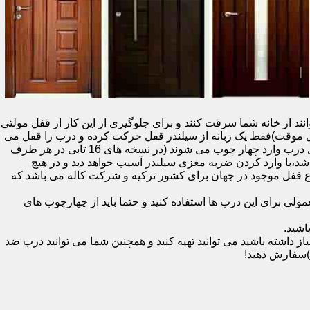
نند از خانه شما سرقت کنند و برای جلوگیری از این کار از قفل مولتی
قفل یک سویچ (به معنای قفل موقت)فقط یک زبانه از سیلندر قفل حرکت کرده و درب را قفل می
کند و در دو با قفل سویچ (در قفل های 20 تایی )پنج زبانه از قسمت بالای درب،پانزده زبانه هم از قسمت بالا،وسط و پایین قسمت کناری درب وارد چهار چوب می شوند (در نسخه های 16 تایی در هر طرف
اشد،با وارد کردن ضربه مغزی سیلندر آسیب خواهد دید و در هیچ
ن نوع قفل موجود در جهان برای کشور ترکیه و شرکت کاله می باشد که
 برای این درب ها استفاده کنید و حتما باید از چهارچوب های
اشید.
داشته باشید می توانید تهیه کنید و همچنین شما می توانید درب ضد
)سفارش دهید!