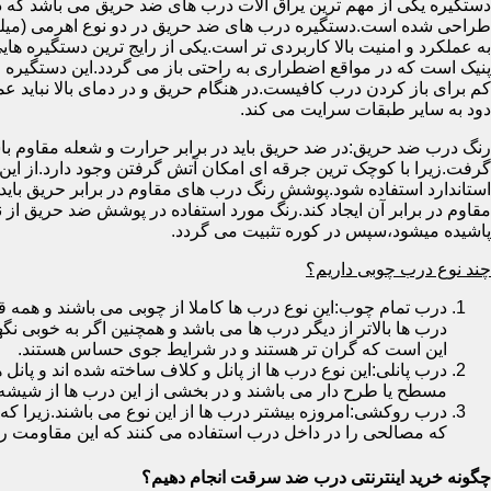
دستگیره یکی از مهم ترین یراق آلات درب های ضد حریق می باشد که دا
طراحی شده است.دستگیره درب های ضد حریق در دو نوع اهرمی (میله
به عملکرد و امنیت بالا کاربردی تر است.یکی از رایج ترین دستگیره ه
پنیک است که در مواقع اضطراری به راحتی باز می گردد.این دستگیره ا
کم برای باز کردن درب کافیست.در هنگام حریق و در دمای بالا نباید عمل
دود به سایر طبقات سرایت می کند.
رنگ درب ضد حریق:در ضد حریق باید در برابر حرارت و شعله مقاوم با
گرفت.زیرا با کوچک ترین جرقه ای امکان آتش گرفتن وجود دارد.از این 
استاندارد استفاده شود.پوشش رنگ درب های مقاوم در برابر حریق باید ب
مقاوم در برابر آن ایجاد کند.رنگ مورد استفاده در پوشش ضد حریق از
پاشیده میشود،سپس در کوره تثبیت می گردد.
چند نوع درب چوبی داریم؟
درب تمام چوب:این نوع درب ها کاملا از چوبی می باشند و هم
درب ها بالاتر از دیگر درب ها می باشد و همچنین اگر به خوبی نگ
این است که گران تر هستند و در شرایط جوی حساس هستند.
درب پانلی:این نوع درب ها از پانل و کلاف ساخته شده اند و پانل 
مسطح یا طرح دار می باشند و در بخشی از این درب ها از شیشه
درب روکشی:امروزه بیشتر درب ها از این نوع می باشند.زیرا که 
که مصالحی را در داخل درب استفاده می کنند که این مقاومت را ب
چگونه خرید اینترنتی درب ضد سرقت انجام دهیم؟