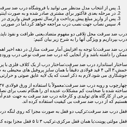
پس از انتخاب مدل مدنظر می توانید با فروشگاه درب ضد سرقت
در مرحله بعدی فاکتور برای مشتری صادر شده و به صورت اینتر
پس از واریز مبلغ پیش پرداخت و ارسال تصویر فیش واریزی 
سپس نصاب جهت نصب درب مراجعه خواهد کرد.اما در صورتی که از
درب ضد سرقت محل تلاقی دو مفهوم متضاد،یعنی ظرافت و نفوذ ناپذیر
درب بپردازیم و ویژگی آنها را به شرح زیر بیان کنیم:
درب ضد سرقت:با توجه به افزایش آمار سرقت منازل در دهه اخیر اهم
ممکن را داشته باشد و از آنجایی که درب ضد سرقت نوعی درب ورودی 
ساختار استاندارد درب ضد سرقت:ساختار درب از یک کلاف فلزی با پر
جوشکاری می شود.لازم به ذکر است که یک لایه عایق صوتی و حرارتی 
ساخته شده با ضخامت کم مشکلات عدیده ای را هنگام نصب برای نصاب 
برخی از کارگاه های تولیدی و کارخانه درب ضد سرقت به جهت عدم 
هستیم که از درب ضد سرقت بی کیفیت استفاده کرده اند.
قفل درب ضد سرقت:ترکیب دو قفل به صورت مجزا که روی لنگه درب نصب می گردد به 
قفل مولتی پوینت:یا همان قفل مرکزی،ترکیب ۳ تا ۵ قفل مجزا بوده که توسط یک میله یا اهرم به صورت یک پارچه عمل می کنند،قفل های مولتی پوینت وارداتی در ایران معمولاً دارای ۱۴ زبانه پیستونی است.