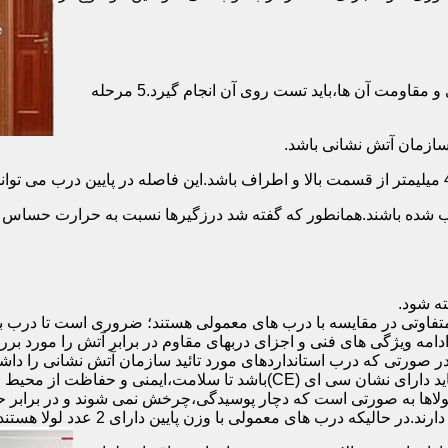
برای حصول اطمینان از عملکرد دربهای ضد حریق مطابق با دسته بندی و مقاومت آن ها،باید تست روی آن انجام گیرد.5 مرحله
صب شده باشند.همانطور که گفته شد درزگیرها نسبت به حرارت حساس ب
تفاوتی در مقایسه با درب های معمولی هستند؛ ضروری است تا درب ب
 ادامه ویژگی های فنی و اجزای دربهای مقاوم در برابر آتش را مورد بر
 در صورتی که درب استانداردهای مورد تائید سازمان آتش نشانی را داش
مقاومت بالایی برخوردار باشند:لولای در ضد حریق :لولای این درب ها باید دار
لاها به صورتی است که دچار پوسیدگی،چرخش نمی شوند و در برابر حرا