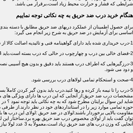
شرایطی که فشار و حرارت محیط زیاد است،برقرار می باشد.
هنگام خرید درب ضد حریق به چه نکاتی توجه نماییم
اساسی برای آزمایش در ضد حریق به شرح زیر انجام می گیرد:
1-درب خریداری شده باید دارای گواهینامه فنی و تائیدیه اصالت کالا از سازمان آتش نشانی باشد.
2-فضای خالی بین درب و چهارچوب در حالی که درب بسته است،باید 4 میلیمتر از قسمت بالا و اطراف باشد.این فاصله در پایین درب می تواند تا 8 میلیمتر باشد.به عبارتی نور نباید از پایین درب درز نماید.
3-درزگیرهایی که اطراف درب هستند باید دقیق و بدون هیچ آسیبی ن
و دود می شود.
4-صحت و استحکام تمامی لولاهای درب بررسی شود.
5-درب را تا نیمه باز کرده و رها کنید،درب باید بدون گیر کردن کاملاً بسته شود.
مشخصات درب ضد حریق:از آنجایی که این درب ها دارای ویژگی های م
شاید این سوال برایتان مطرح شود که به چه نکاتی باید توجه نمود ؟ در
حوزه تمامی موارد زیر را در استانداردهای خود در نظر دارند.از طرفی
توان گفت باید از لولای مخصوص درب ضد حریق بهره برد.ساختار این لو
آنجایی که وزن درب های ضد حریق زیاد است،معمولاً به 3 عدد لولا نیاز دارند.در حالیکه درب های معمولی با وزن پایین دارای 2 عدد لولا هستند.