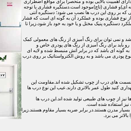
رای اهمییت بالایی بوده و منحصرا برای مواقع اضطراری
 ای)و فشاری (تاچ)موجود است.دستگیره فشاری با توجه
ایی که بر روی این درب ها نصب می شود؛ دستگیره آنتی
ز نوع فشاری بوده و عملکرد آن به گونه ای است که فشار
کرد دستگیره پنیک مختل و یا خود به خود باز شود،زیرا تا
شد و نمی توان برای رنگ آمیزی از رنگ های معمولی کمک
رو باید برای رنگ آمیزی از رنگ های پودری خاص و
ه گونه ای باشد که در برابر آتش منبسط شده و لایه ای
 نوع پودری می باشد و به روش الکترواستاتیک بر روی درب
ه قسمت های درب از چوب تشکیل شده اند.مقاومت این
هداری کنید طول عمر بالاتری دارند.عیب این نوع درب ها
ها نیز از چوب های طبیعی تولید شده اند.این درب ها
 نیز استفاده شده است.
بسیار مدرن هستند.در برابر ضربه بسیار مقاوم هستند.زیرا
الاتر می برد.