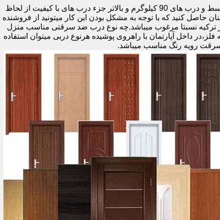
اولین راه وزن درب هست که به صورت کلی درب های کمتر از 60 کیلوگرم جزء درب های بی کیفیت محسوب میشود،70 تا 90 درب های متوسط و درب های 90 کیلوگرم و بالاتر جزء درب های با کیفیت از لحاظ
نان حاصل کنید که با توجه به مشکل بودن این کار میتونید از فروشنده
ر ترکیه نسبتا مرغوب میباشد.چه نوع درب ضد سرقتی مناسب منزل
ام دی اف ملامینه،رویه فلز،در داخل آپارتمان با راهروی پوشیده هرنوع دربی میتوان استفاده
سرقت رویه رنگ مناسب میباشد.