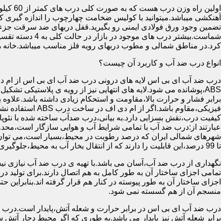
آهنکشی میباشد.میتوانید با کولیس ضخامت چهارچوب را اندازه گیری کنید
تضمین وجود ورق فولادی ایمنی رو بگیرید.قفل دربهای ضد سرقت جزء
شماست.بیشتر در
کرد.در مناطق شمالی و مطوب دربهای رویه فلز مناسب میباشد.خانه 
انواع درب ضد آب و کاربرد آن چیست؟
درب ضد آب ای بی اس لایه های درونی درب ضد آب ای بی اس از ام دی 
فیزیکی،مقاوم باشد.اگ
کیفیت درب،نقش بسزایی دارد.به بیانی،درب ضدآب ساخته شده با نئو
عبارتند از:درب ضد آب با تمامی شرایط آب و هوایی سازگار است،محدو
تا 99 درصد،این قابلیت را دارند که از انتقال بخار آب به محیط،جلوگیری کنند.
نگهداری از درب ضد آب،آسان می باشد.با تهیه ی درب ضد آب نیازی نی
تمامی اجزای ساختار آن به طور کامل به هم اتصال دارند.برای تولید در
اجزای ساختار آن به طور پیوسته در کنار هم قرار گرفته اند.بنابراین 
منسجم آن از هم گسسته نمی شود.
درب ضد آب ای بی اس در برابر حرارت و شعله آتش،پایدار است.درب ضد
برابر شعله آتش نیز پایدار می باشد.به طوری که اگر محیط دچار آت