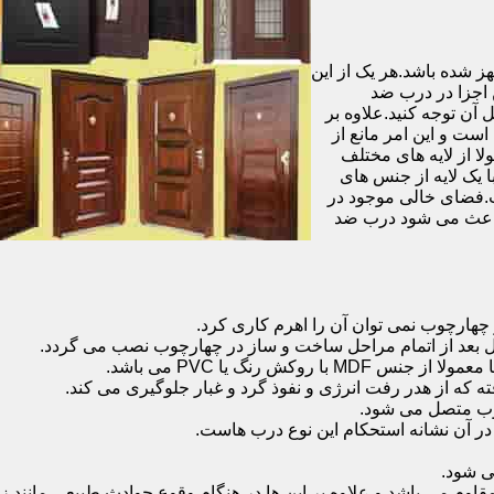
شده باشد.هر یک از این
 اجزا در درب ضد
آن توجه کنید.علاوه بر
است و این امر مانع از
 از لایه های مختلف
 یک لایه از جنس های
.فضای خالی موجود در
 باعث می شود درب ضد
هارچوب نمی توان آن را اهرم کاری کرد.
ل بعد از اتمام مراحل ساخت و ساز در چهارچوب نصب می گردد.
 رنگ یا PVC می باشد.
ه که از هدر رفت انرژی و نفوذ گرد و غبار جلوگیری می کند.
وب متصل می شود.
ر آن نشانه استحکام این نوع درب هاست.
 شود.
 می باشد و علاوه بر این ها در هنگام وقوع حوادث طبیعی مانند زل