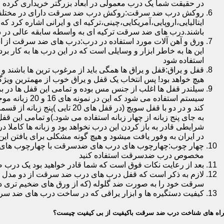
در حقیقت شما یک درب معمولی در ابعاد بزرگتر خریداری کرده ا
روکش درب ضد سرقت:روکش درب ضد سرقت دارای در مختلفی در 
ایتالیایی،اروپایی،آمریکایی،چینی،ترکیه ای و ایرانی اشاره کرد 
باشند.درب های ضد سرقت ترکیه ای به واسطه سابقه عالی در د
ورق و آهن آلات مورد استفاده در درب:درب های ضد سرقت از است
این ها به خاطر ابزار و وسایلی است که در این درب ها به کار 
استفاده شود
قفل و یراق:قفل و یراق ها همگی باید از مرغوب ترین ها باشند 
هیچ خواهد بود! پس انتخاب یک قفل و یراق خوب از مهمترین و
سیلندر قفل ها اغلب از جنس مس بوده و تمامی این قفل ها در برا
سیستم استفاد
به جای پنج زبانه از چهار زبانه استفاده می شود.)و تمامی این 
شرایطی قادر به باز کردن این درب نخواهد بود و زبانه ها کاملا
در ایران به وفور یافت میشود و هیچ گونه مشکلی برای یافتن این
چهار چوب:چهارچوب های درب های ضدسرقت با چهارچوب های درب ه
مخصوص درب ضدسرقت استفاده کنید
بعد از رعایت نکات فوق است که شما قادر خواهید بود یک درب 
لازم به ذکر است که قفل درب های درب ضد سرقت از دو مدل سویچی
سرقت خود را به صورت ضد گلوله (که از ورق های ضخیم تری در
کیفیت دستگیره ها و ابزار یراقی که در ساخت درب های ضد سر
راه های شناخت درب ضد سرقت باکیفیت از بی کیفیت چیست؟