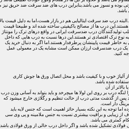
 بوده و نسوز می باشد.بنابراین درب های ضد سرقت ضد حریق نیز می
باشد.
لبته درب ضد سرقت ایتالیایی هم در بازار هست،اما به دلیل قیمت بال
تند.این درب ها از مصالح باکیفیتی ساخته شده اند و طبیعتا قیمت
اغلب تولیدکنندگان درب ضدسرقت ایرانی در واقع درهای ترک را مونتاژ
به نوع ترک اقتصادی تر هستند.این درها نسبت به درب هایی که داخل
خاطر قیمت پایینشان پرطرفدار هستند.اما اگر به دنبال خرید یک
 که یک درب ضدسرقت ارزان ممکن است مشابه یک در معمولی عمل
ه کنید.
ز آلیاژ خوب و با کیفیت باشد و محل اتصال ورق ها جوش کاری
 لنگه درب بر روی این لولا ها میچرخد و باید بتواند به آسانی وزن درب
باشد پس از گذشت مدتی درب از حالت تنظیم و رگلاژی خارج میشود که
ما توجه به این نکته بسیار حائز اهمیت است که جنس لایه باید
ف از زیبایی و براقیت بیشتری نسبت به جنس ملامینه و پی وی سی
کام کمتری می باشد.
ی فولادی تشکیل شده باشد و اگر داخل درب خالی از ورق فولادی باشد