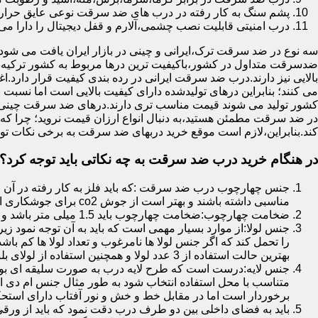
پشم سنگ به کار رفته در درب های ضد سرقت نوعی عایق حرارتی
درب امنیتی قابلیت نصب چشمی،آلارم و قفل دیجیتال را دارا می 
سه نوع در ضد سرقت ترک،ایرانی و چینی در بازار ایران یافت می شود.ا
ضدسرقت متداول در کشور،باکیفیت ترین درها مربوط به کشور ترکیه هس
بالایی نیز دارند.درب ضد سرقت ایرانی در رده بندی کیفیت قرار دارد.
می کنند؛ بنابراین درهای تولیدشده دارای کیفیت بالایی است اما نسبت 
کشور تولید می شوند قیمت مناسب تری دارند.درهای ضد سرقت چینی به 
در ضد سرقت مطمئن هستید،به دنبال انواع ارزان قیمت نروید؛ چرا
کند.بنابراین،لازم است موقع خرید دربهای ضد سرقت به برخی نکات توج
در هنگام خرید درب ضد سرقت به چه نکاتی باید توجه کرد؟
جنس چهارچوب درب ضد سرقت :که باید فلز به کار رفته در آن ا
مناسبی داشته باشند و بهتر است از جوش co2 برای جوشکاری استفاده شده باشد.
ضخامت چهارچوب:ضخامت چهارچوب باید 1.5 میلی متر باشد و یا بالاتر از آن
جنس لولا:از موارد بسیار مهمی است که باید به آن توجه نمود زیرا
را تحمل کند که اگر جنس لولا ها نامرغوب و تعداد لولا ها کم 
بهترین حالت استفاده از 3 عدد لولا و همچنین استفاده از لولای بلبرینگ دار است.
جنس لایه:درست است که طرح لایه درب به صورت سلیقه ای بوده ا
متناسب با محل استفاده انتخاب شود به طور مثال جنس ام دی ا
برخوردار است اما در مقابل خط و خش و نور آفتاب دارای استح
باید به فضای داخلی بین دو طرف درب دقت نمود که باید از ورق