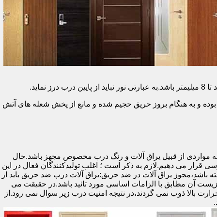
وده و به هنگام بروز حریق حجیم شده و مانع از پخش شعله های آتش
ه مواردی از قبیل یراق آلات و رنگ درب مخصوص مجهز باشد.حال
رسی قرار می دهیم.لازم به ذکر است ؛ اغلب تولیدکنندگان فعال در این
ته باشد،مجوز یراق آلات در ضد حریق:یراق آلات درب ضد حریق باید از
ای نشان سی ای (CE)باشد تا سلامت،ایمنی و حفاظت از محیط زیست آن مطابق با الزامات اساسی مورد تائید باشد.در حقیقت می
رت بالا ذوب نمی گردند،در نتیجه امنیت درب زیر سوال نمی رود.از