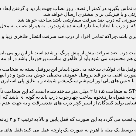
 تماس بگیرید.در کمتر از نصف روز نصاب جهت بازدید و گرفتن ابع
نتی و یا فیزیکی برای مشتری ارسال خواهد شد.
در صورتی که درب ضد سرقت سفارشی باشد،ساخته خواهد شد
 درب با ابعاد استاندارد استفاده شود،درب به همراه نصاب به محل 
ی باشد،چراکه تمامی افراد از درب ضد سرقت انتظار ظاهری زیبا و د
یت درب ضد سرقت بیش از پیش پرنگ تر شده است،از این رو می بایست
هم محسوب می شود باید از ظاهری مناسب برخوردار باشد در ادامه س
وفیل های فولادی ساخته می شود.(سایز این پروفیل بسته به ضخامت 
با جنس های پلی اورتان،پشم سنگ،پشم شیشه و یا عایق پلی استایرن
چهارچوب و رویه درب ضد سرقت:معمولاً با استفاده از ورق فولادی ST۳۷ به ضخامت 
به همراه دارد.نحوه ساخت چهارچوب درب باید به گونه ای باشد که ا
آشنایی تولید کنندگان از استراکچر درب های ضدسرقت و به جهت عد
این صورت که قفل پایین و بالا به ترتیب ۴ و ۳ زبانه پیستونی است.