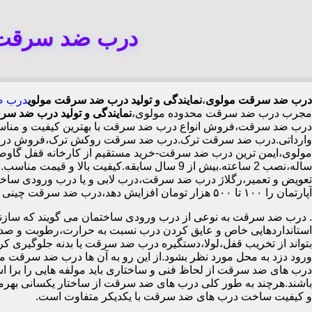
درب ضد سرقت م
درب ضد سرقت مولوی
،
نمایندگی و تولید درب ضد سرقت مولوی
درب ض
مجرب درب ضد سرقت محدوده مولوی،
نمایندگی و تولید درب ضد س
درب ضد سرقت،فروش انواع درب ضد سرقت با بهترین کیفیت و مناسب 
وارداتی.درب ضد سرقت ترک.درب ضد سرقت روکش ترک،فروش درب داخ
ساله،نصب 2 ساعته.بیش از 9 سال سابقه.کیفیت 
تعویض و تعمیر،رگلاژ درب ضد سرقت،درب لابی و یا درب ورودی ساختما
آپارتمان را ۱۰۰ تا ۵۰۰ هزار تومان افزایش دهد،درب ضد سرقت چینی در مولوی،
.
درب ضد سرقت به نوعی از درب ورودی ساختمان می گویند که سازنده
استانداردهایی خاص و عایق کردن درب نسبت به حرارت،رطوبت و صدا،آ
بتواند از تخریب قفل،لولا،دستگیره درب ضد سرقت یا بدنه جلوگیری کرده
ورود دزد به محل مورد نظر بشود.از این رو به آن ها درب ضد سرقت می
درب های ضد سرقت از لحاظ فنی و ساختاری باید مولفه هایی را برا استا
باشند.هرچند به طور کلی درب های ضد سرقت از ساختار یکسانی بهرم
و کیفیت ساخت درب های ضد سرقت با یکدیکر متفاوت است.