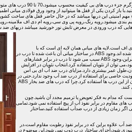
.با باز کردن یکی از قفل ها میتوانید از وجود ورق فولادی میانی اطمی
 مهم امنیتی این دربها میباشد که در حال حاضر قفل های ساخت کشو
ب های موجود در بازار در حالت کلی به 4 دسته تقسیم بندی میشود.رویه رنگ،رویه پی وی سی،رویه 
هایی که درب ورودی در معرض تابش نور خورشید میباشد دربهای ضد 
اف است.لایه های میانی همان لایه ای است که با
ABS،پوشانده می شود.لایه های انتهایی نیز از رویه ی پلاستیکی تشکیل شده اند.وجود ABS در ساختار میانی آن باعث شده تا درب در
برابر فشار و حرارت بالا،مقاومت و استحکام زیادی داشته باشد.علاوه براین،وجود ABS سبب می شود تا درب در برابر فشارهای
ر از ام دی اف در ساخت درب ABS استفاده نشود،می توان از نئوپان استفاده کرد.انتخاب نئوپان در افزایش
پان،طول عمر بیشتری دارد.مزایای درب ضد آب ای بی اس
دیت خاصی برای استفاده از درب ضد آب وجود ندارد.حتی در
شهرهای شمالی ایران که درصد رطوبت در محیط،بسیار است،می توان از این درب ها استفاده کرد.چرا که درب های ضد بخار ABS
ست که مدام به فکر تعویض یا ترمیم مجدد آن باشید.چون
ب های مقاوم در برابر نفوذ آب از پیچ استفاده نمی شود.تمامی
حتی اگر زمان زیادی از درب ضدآب استفاده کنید،ساختار
 آب علاوه براین که در برابر نفوذ رطوبت مقاوم است،در
ش سوزی شود،اجزای ساختار درب ذوب نمی شود.این موضوع در