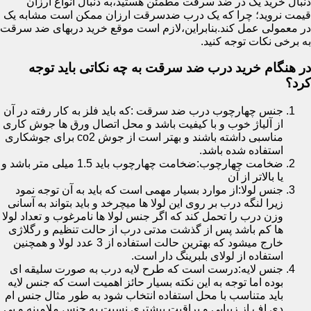
دنبال خرید یک در ضد سرقت مطمئن هستید،به دنبال انواع ارزان
قیمت نروید؛ چرا که یک درب ضدسرقت ارزان ممکن است مشابه یک
در معمولی عمل کند.بنابراین،لازم است موقع خرید دربهای ضد سرقت
به برخی نکات توجه کنید.
در هنگام خرید درب ضد سرقت به چه نکاتی باید توجه
کرد؟
جنس چهارچوب درب ضد سرقت :که باید فلز به کار رفته در آن
از آلیاژ خوب و با کیفیت باشد و محل اتصال ورق ها جوش کاری
مناسبی داشته باشند و بهتر است از جوش co2 برای جوشکاری
استفاده شده باشد.
ضخامت چهارچوب:ضخامت چهارچوب باید 1.5 میلی متر باشد و
یا بالاتر از آن
جنس لولا:از موارد بسیار مهمی است که باید به آن توجه نمود
زیرا لنگه درب بر روی این لولا ها میچرخد و باید بتواند به آسانی
وزن درب را تحمل کند که اگر جنس لولا ها نامرغوب و تعداد لولا
ها کم باشد پس از گذشت مدتی درب از حالت تنظیم و رگلاژی
خارج میشود که بهترین حالت استفاده از 3 عدد لولا و همچنین
استفاده از لولای بلبرینگ دار است.
جنس لایه:درست است که طرح لایه درب به صورت سلیقه ای
بوده اما توجه به این نکته بسیار حائز اهمیت است که جنس لایه
باید متناسب با محل استفاده انتخاب شود به طور مثال جنس ام
دی اف از زیبایی و براقیت بیشتری نسبت به جنس ملامینه و پی