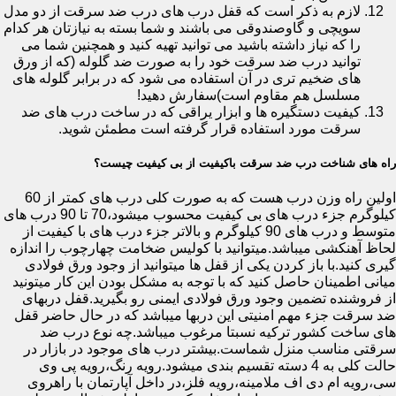
لازم به ذکر است که قفل درب های درب ضد سرقت از دو مدل
سویچی و گاوصندوقی می باشند و شما بسته به نیازتان هر کدام
را که نیاز داشته باشید می توانید تهیه کنید و همچنین شما می
توانید درب ضد سرقت خود را به صورت ضد گلوله (که از ورق
های ضخیم تری در آن استفاده می شود که در برابر گلوله های
مسلسل هم مقاوم است)سفارش دهید!
کیفیت دستگیره ها و ابزار یراقی که در ساخت درب های ضد
سرقت مورد استفاده قرار گرفته است مطمئن شوید.
راه های شناخت درب ضد سرقت باکیفیت از بی کیفیت چیست؟
اولین راه وزن درب هست که به صورت کلی درب های کمتر از 60
کیلوگرم جزء درب های بی کیفیت محسوب میشود،70 تا 90 درب های
متوسط و درب های 90 کیلوگرم و بالاتر جزء درب های با کیفیت از
لحاظ آهنکشی میباشد.میتوانید با کولیس ضخامت چهارچوب را اندازه
گیری کنید.با باز کردن یکی از قفل ها میتوانید از وجود ورق فولادی
میانی اطمینان حاصل کنید که با توجه به مشکل بودن این کار میتونید
از فروشنده تضمین وجود ورق فولادی ایمنی رو بگیرید.قفل دربهای
ضد سرقت جزء مهم امنیتی این دربها میباشد که در حال حاضر قفل
های ساخت کشور ترکیه نسبتا مرغوب میباشد.چه نوع درب ضد
سرقتی مناسب منزل شماست.بیشتر درب های موجود در بازار در
حالت کلی به 4 دسته تقسیم بندی میشود.رویه رنگ،رویه پی وی
سی،رویه ام دی اف ملامینه،رویه فلز،در داخل آپارتمان با راهروی