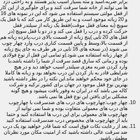
برابر ضربه،اسید و مته بسیار آسیب پذیر هستند و به راحتی دزد
ها می توانند از خانه شما سرقت کنند و برای جلوگیری از این کار
از قفل مولتی سیستم استفاده می شود که این در نمونه های 16
و 20 زبانه موجود است و به این طریق کار می کند که با قفل یک
سویچ (به معنای قفل موقت)فقط یک زبانه از سیلندر قفل
حرکت کرده و درب را قفل می کند و در دو با قفل سویچ (در
قفل های 20 تایی )پنج زبانه از قسمت بالای درب،پانزده زبانه هم
از قسمت بالا،وسط و پایین قسمت کناری درب وارد چهار چوب
می شوند (در نسخه های 16 تایی در هر طرف به جای پنج زبانه
از چهار زبانه استفاده می شود.)و تمامی این قفل از نوع فولادی
بوده و زمانی که سارق قصد سرقت از شما را داشته باشد،با
وارد کردن ضربه مغزی سیلندر آسیب خواهد دید و در هیچ
شرایطی قادر به باز کردن این درب نخواهد بود و زبانه ها کاملا
در جای خود محکم خواهند ماند.این نکته را در نظر داشته باشید
بهترین نوع قفل موجود در جهان برای کشور ترکیه و شرکت
کاله می باشد که در ایران به وفور یافت میشود و هیچ گونه
مشکلی برای یافتن این نوع قفل ها نمی باشد.
چهار چوب:چهارچوب های درب های ضدسرقت با چهارچوب
های درب های معمولی متفاوت بوده و شما نمی توانید از
چهارچوب های معمولی برای این درب ها استفاده کنید و حتما
باید از چهارچوب های مخصوص درب ضدسرقت استفاده کنید
بعد از رعایت نکات فوق است که شما قادر خواهید بود یک درب
ضد سرقت عالی داشته باشید که از امنیت مکان مورد نظرتان
مطمئن باشید.