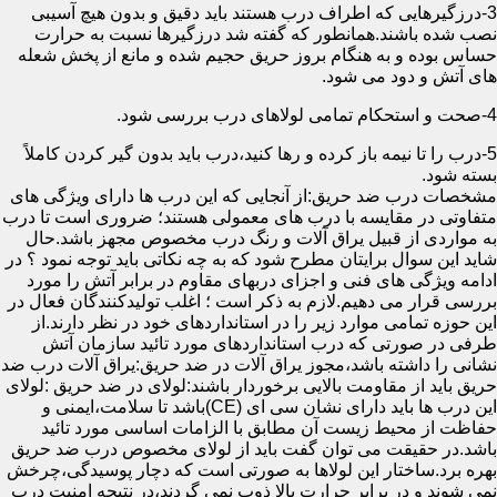
3-درزگیرهایی که اطراف درب هستند باید دقیق و بدون هیچ آسیبی
نصب شده باشند.همانطور که گفته شد درزگیرها نسبت به حرارت
حساس بوده و به هنگام بروز حریق حجیم شده و مانع از پخش شعله
های آتش و دود می شود.
4-صحت و استحکام تمامی لولاهای درب بررسی شود.
5-درب را تا نیمه باز کرده و رها کنید،درب باید بدون گیر کردن کاملاً
بسته شود.
مشخصات درب ضد حریق:از آنجایی که این درب ها دارای ویژگی های
متفاوتی در مقایسه با درب های معمولی هستند؛ ضروری است تا درب
به مواردی از قبیل یراق آلات و رنگ درب مخصوص مجهز باشد.حال
شاید این سوال برایتان مطرح شود که به چه نکاتی باید توجه نمود ؟ در
ادامه ویژگی های فنی و اجزای دربهای مقاوم در برابر آتش را مورد
بررسی قرار می دهیم.لازم به ذکر است ؛ اغلب تولیدکنندگان فعال در
این حوزه تمامی موارد زیر را در استانداردهای خود در نظر دارند.از
طرفی در صورتی که درب استانداردهای مورد تائید سازمان آتش
نشانی را داشته باشد،مجوز یراق آلات در ضد حریق:یراق آلات درب ضد
حریق باید از مقاومت بالایی برخوردار باشند:لولای در ضد حریق :لولای
این درب ها باید دارای نشان سی ای (CE)باشد تا سلامت،ایمنی و
حفاظت از محیط زیست آن مطابق با الزامات اساسی مورد تائید
باشد.در حقیقت می توان گفت باید از لولای مخصوص درب ضد حریق
بهره برد.ساختار این لولاها به صورتی است که دچار پوسیدگی،چرخش
نمی شوند و در برابر حرارت بالا ذوب نمی گردند،در نتیجه امنیت درب