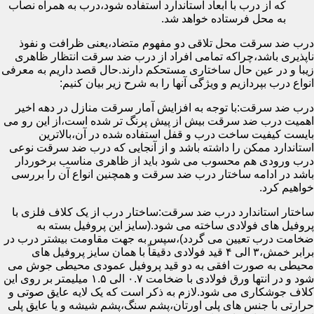
که از درب با ابعاد استاندارد استفاده شود،درب به همراه نصاب
به محل فرستاده خواهد شد.
درب ضد سرقت محل تلاقی دو مفهوم متضاد،یعنی ظرافت و نفوذ
ناپذیری باشد،چراکه تمامی افراد از درب ضد سرقت انتظار ظاهری
زیبا و در عین حال ساختاری مستحکم دارند.حال قصد داریم به معرفی
انواع درب بپردازیم و ویژگی آنها را به شرح زیر بیان کنیم:
درب ضد سرقت:با توجه به افزایش آمار سرقت منازل در دهه اخیر
اهمیت درب ضد سرقت بیش از پیش پرنگ تر شده است،از این رو می
بایست کیفیت ساخت درب و قفل استفاده شده در آن،بالاترین
استاندارد ممکن را داشته باشد و از آنجایی که درب ضد سرقت نوعی
درب ورودی هم محسوب می شود باید از ظاهری مناسب برخوردار
باشد در ادامه ساختار درب ضد سرقت و همچنین انواع آن را بررسی
خواهیم کرد.
ساختار استاندارد درب ضد سرقت:ساختار درب از یک کلاف فلزی با
پروفیل های فولادی ساخته می شود.(سایز این پروفیل بسته به
ضخامت درب تعیین می گردد)،سپس به جهت مقاومت بیشتر درب در
برابر خمش،۳ الی ۴ قید فولادی دقیقاً با همان سایز پروفیل های
محیطی به صورت افقی به دو قید پروفیل عمودی محیطی جوش می
شود و در انتها ورق فولادی با ضخامت ۰.۷ الی ۱.۵ میلیمتر بر روی این
کلاف جوشکاری می شود.لازم به ذکر است که یک لایه عایق صوتی و
حرارتی با جنس های پلی اورتان،پشم سنگ،پشم شیشه و یا عایق پلی