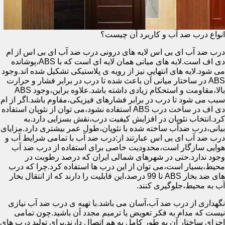
انواع درب ضد آب و کاربرد آن چیست؟
درب ضد آب ای بی اس لایه های درونی درب ضد آب ای بی اس از ام
دی اف است.لایه های میانی همان لایه ای است که با ABS،پوشانده
می شود.لایه های انتهایی نیز از رویه ی پلاستیکی تشکیل شده اند.وجود
ABS در ساختار میانی آن باعث شده تا درب در برابر فشار و حرارت
بالا،مقاومت و استحکام زیادی داشته باشد.علاوه براین،وجود ABS
سبب می شود تا درب در برابر فشارهای فیزیکی،مقاوم باشد.اگر از ام
دی اف در ساخت درب ABS استفاده نشود،می توان از نئوپان استفاده
کرد.انتخاب نئوپان در افزایش کیفیت درب،نقش بسزایی دارد.به
بیانی،درب ضدآب ساخته شده با نئوپان،طول عمر بیشتری دارد.مزایای
درب ضد آب ای بی اس عبارتند از:درب ضد آب با تمامی شرایط آب و
هوایی سازگار است،محدودیت خاصی برای استفاده از درب ضد آب
وجود ندارد.حتی در شهرهای شمالی ایران که درصد رطوبت در
محیط،بسیار است،می توان از این درب ها استفاده کرد.چرا که درب
های ضد بخار ABS تا 99 درصد،این قابلیت را دارند که از انتقال بخار
آب به محیط،جلوگیری کنند.
نگهداری از درب ضد آب،آسان می باشد.با تهیه ی درب ضد آب نیازی
نیست که مدام به فکر تعویض یا ترمیم مجدد آن باشید.چون تمامی
اجزای ساختار آن به طور کامل به هم اتصال دارند.برای تولید درب های