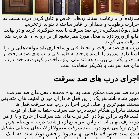
سازنده آن با رعایت استانداردهایی خاص و عایق کردن درب نسبت به
حرارت،رطوبت و صدا،آن را قادر ساخته تا بتواند از تخریب
قفل،لولا،دستگیره درب ضد سرقت یا بدنه جلوگیری کرده و در نهایت
مانع از ورود دزد به محل مورد نظر بشود.از این رو به آن ها درب ضد
سرقت می گویند.
درب های ضد سرقت از لحاظ فنی و ساختاری باید مولفه هایی را برا
استاندارد بودن دارا باشند.هرچند به طور کلی درب های ضد سرقت از
ساختار یکسانی بهرمند هستند ولی نوع ساخت و کیفیت ساخت درب
های ضد سرقت با یکدیکر متفاوت است.
اجزای درب های ضد سرقت
درب ضد سرقت ممکن است به انواع مختلف قفل های ضد سرقت
مجهز شده باشد.هر یک از این قفل ها دارای میزان امنیت های متفاوتی
هستند.مهم ترین و اصلی ترین اجزا در درب ضد سرقت،قفل ها
هستند.بنابراین هنگام خرید درب ضد سرقت حتما به قفل آن توجه
کنید.علاوه بر این لولا در اکثر درب های ضد سرقت از خارج و یا از هر
دو طرف پنهان است و این امر مانع از باز شدن درب به وسیله اهرم
کردن لولا می شود.درب ضد سرقت معمولا از لایه های مختلف تشکیل
شده است.جنس لایه داخلی آنها معمولا از جنس فولاد است که با یک