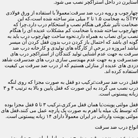
استایرن در داخل استراکچر نصب می شود.
چهارچوب و رویه درب ضد سرقت:معمولاً با استفاده از ورق فولادی
ST۳۷ به ضخامت ۱.۵ تا ۲ میلی متر ساخته شده است،که این
ضخامت تأثیر شگرفی هنگام نصب و استحکام درب دارد،چرا که
چهارچوب ساخته شده با ضخامت کم مشکلات عدیده ای را هنگام
نصب برای نصاب به همراه دارد.نحوه ساخت چهارچوب درب باید به
گونه ای باشد که احتمال باز کردن درب بدون قفل کردن آن میسر
نباشد امروزه در برخی از کارگاه های تولیدی و کارخانه درب ضد
سرقت به جهت عدم آشنایی تولید کنندگان از استراکچر درب های
ضدسرقت و به جهت عدم مهندسی سازی درب های ضدسرقت شاهد
دزدی های عدیده از منازلی هستیم که از درب ضد سرقت بی کیفیت
استفاده کرده اند.
قفل درب ضد سرقت:ترکیب دو قفل به صورت مجزا که روی لنگه
درب نصب می گردد به این صورت که قفل پایین و بالا به ترتیب ۴ و ۳
زبانه پیستونی است.
قفل مولتی پوینت:یا همان قفل مرکزی،ترکیب ۳ تا ۵ قفل مجزا بوده
که توسط یک میله یا اهرم به صورت یک پارچه عمل می کنند،قفل های
مولتی پوینت وارداتی در ایران معمولاً دارای ۱۴ زبانه پیستونی است.
انواع درب ضد سرقت
سه نوع درب ضد سرقت به شرح زیر در بازار ایران موجود است: