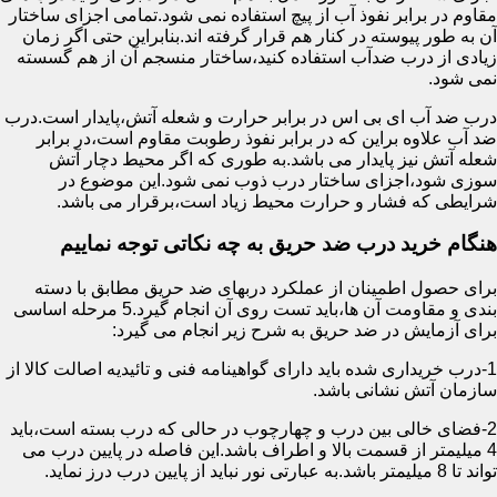
مقاوم در برابر نفوذ آب از پیچ استفاده نمی شود.تمامی اجزای ساختار
آن به طور پیوسته در کنار هم قرار گرفته اند.بنابراین حتی اگر زمان
زیادی از درب ضدآب استفاده کنید،ساختار منسجم آن از هم گسسته
نمی شود.
درب ضد آب ای بی اس در برابر حرارت و شعله آتش،پایدار است.درب
ضد آب علاوه براین که در برابر نفوذ رطوبت مقاوم است،در برابر
شعله آتش نیز پایدار می باشد.به طوری که اگر محیط دچار آتش
سوزی شود،اجزای ساختار درب ذوب نمی شود.این موضوع در
شرایطی که فشار و حرارت محیط زیاد است،برقرار می باشد.
هنگام خرید درب ضد حریق به چه نکاتی توجه نماییم
برای حصول اطمینان از عملکرد دربهای ضد حریق مطابق با دسته
بندی و مقاومت آن ها،باید تست روی آن انجام گیرد.5 مرحله اساسی
برای آزمایش در ضد حریق به شرح زیر انجام می گیرد:
1-درب خریداری شده باید دارای گواهینامه فنی و تائیدیه اصالت کالا از
سازمان آتش نشانی باشد.
2-فضای خالی بین درب و چهارچوب در حالی که درب بسته است،باید
4 میلیمتر از قسمت بالا و اطراف باشد.این فاصله در پایین درب می
تواند تا 8 میلیمتر باشد.به عبارتی نور نباید از پایین درب درز نماید.