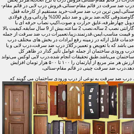
درب ضد سرقت در قائم مقام-سنائی،فروش درب لابی در قائم مقام-
سنائی،ایمن ترین درب ضد سرقت-خرید مستقیم از کارخانه قفل
گاوصندوقی کاله،ضد برش و ضد دیلم 100% وارداتی،ورق فولادی
دوبل چهارطرفه،عایق حرارت و صوت،اکیپ نصاب حرفه ای با
گارانتی نصب 2 ساله،نصب 2 ساعته.بیش از 9 سال سابقه.کیفیت بالا
و قیمت مناسب.ایمن،قدرتمند،زیبا،تعمیرات درب ضد سرقت از جمله
خدمات قابل ارائه در زمینه رفع ایرادات در بخش های مختلف درب
می باشد که با تعویض و تعمیر،رگلاژ درب ضد سرقت،درب لابی و یا
درب ورودی ساختمان از جمله عوامل تأثیر گذار در ظاهر کل
ساختمان می‌باشد.طبق تحقیقات انجام شده،درب لابی لوکس می‌تواند
ارزش هر متر مربع از آپارتمان را ۱۰۰ تا ۵۰۰ هزار تومان افزایش
دهد،درب ضد سرقت چینی در قائم مقام-سنائی،
.
درب ضد سرقت به نوعی از درب ورودی ساختمان می گویند که