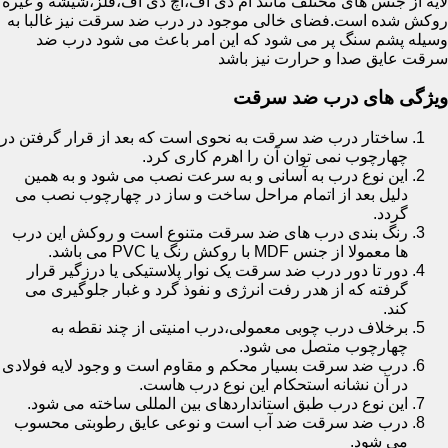
لایه از جنس های مختلف مانند ام دی اف،اچ دی اف،فلز،شیشه و غیره
روکش شده است.فضای خالی موجود در درب ضد سرقت نیز غالبا به
وسیله پشم سنگ پر می شود که این امر باعث می شود درب ضد
سرقت عایق صدا و حرارت نیز باشد
ویژگی های درب ضد سرقت
ساختار درب ضد سرقت به نحوی است که بعد از قرار گرفتن در
چهارچوب نمی توان آن را اهرم کاری کرد.
این نوع درب به آسانی و به سرعت نصب می شود و به همین
دلیل بعد از اتمام مراحل ساخت و ساز در چهارچوب نصب می
گردد.
رنگ بندی درب های ضد سرقت متنوع است و روکش این درب
ها معمولا از جنس MDF با روکش رنگ یا PVC می باشد.
دور تا دور درب ضد سرقت یک نوار پلاستیکی یا درزگیر قرار
گرفته که از هدر رفت انرژی و نفوذ گرد و غبار جلوگیری می
کند.
برخلاف درب چوبی معمولی،درب امنیتی از چند نقطه به
چهارچوب متصل می شود.
درب ضد سرقت بسیار محکم و مقاوم است و وجود لایه فولادی
در آن نشانه استحکام این نوع درب هاست.
این نوع درب طبق استانداردهای بین المللی ساخته می شود.
درب ضد سرقت ضد آب است و نوعی عایق رطوبتی محسوب
می شود.