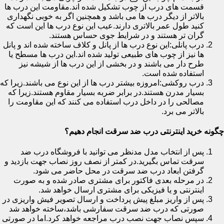
قسمت های درب از چوب تشکیل شده اند.مقاومت این درب ها
بالاتر از دیگر درب ها می باشد و همچنین اگر به خوبی نگهداری
کنید طول عمر بالاتری دارند.عیب این نوع درب ها این است که
گران تر هستند و در شرایط جوی حساس هستند.
درب پانلی:این نوع درب ها از پانل و کلاف ساخته شده اند و پانل
ها نیز از چوب های طبیعی تولید شده اند.این درب ها مسطح یا
طرح دار می باشند و در بخشی از این درب ها از شیشه نیز
استفاده شده است.
درب روکشی:امروزه بیشتر درب ها از این نوع می باشند.زیرا که
بسیار مدرن هستند.در برابر ضربه بسیار مقاوم هستند.زیرا که
مصالحی را در داخل درب استفاده می کنند که این مقاومت را
بالاتر می برد.
چگونه خرید اینترنتی درب ضد سرقت انجام دهیم؟
پس از انتخاب مدل مدنظر می توانید با فروشگاه درب ضد
سرقت تماس بگیرید.در کمتر از نصف روز نصاب جهت بازدید و
گرفتن ابعاد درب ضد سرقت در محل حاضر می شود.
در مرحله بعدی فاکتور برای مشتری صادر شده و به صورت
اینترنتی و یا فیزیکی برای مشتری ارسال خواهد شد.
پس از واریز مبلغ پیش پرداخت و ارسال تصویر فیش واریزی در
صورتی که درب ضد سرقت سفارشی باشد،ساخته خواهد شد
سپس نصاب جهت نصب درب مراجعه خواهد کرد.اما در صورتی