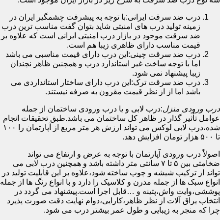
درب ضد سرقت ایرانی:با توجه به پیشرفت چشمگیر ایران در
زمینه تولید درب های امنیتی شاید بتوان گفت مناسب ترین درب
ضد سرقت موجود در بازار درب امنیتی ایرانی است که علاوه بر
قیمت مناسب دارای ظاهری زیبا هم است.
درب ضد سرقت چینی:این درب دارای قیمت مناسبی می باشد
اما با توجه ساخت غیر استاندارد درب و همچنین ظاهر نچندان
زیبا پیشنهاد نمی شود.
درب ضد سرقت ترک:این درب دارای ساختار استانداردی می
باشد اما از از نظر قیمت مقرون به صرفه نیستند.
درب ورودی منزل
:درب لابی و یا درب ورودی ساختمان از جمله
عوامل تأثیر گذار در ظاهر کل ساختمان می باشد.طبق تحقیقات انجام
شده،درب لابی لوکس می تواند ارزش هر متر مربع از آپارتمان را ۱۰۰
تا ۵۰۰ هزار تومان افزایش دهد.
اصولاً درب ورودی آپارتمان با توجه به عرض و ارتفاع می تواند
ضخامتی بین ۵ تا ۷ سانتی متر داشته باشد و همچنین درب لابی می
تواند از ترکیب شیشه و چوب ساخته شود،علاوه بر این قابلیت تولید در
انواع سبک ها از جمله مدرن و کلاسیک را دارد و با انواع رنگ ها از جمله
پوششی،وایت واش،پتینه و …قابل اجرا است.پیشنهاد می گردد در
انتخاب یراق آلات از نظر ظاهر،کارایی،دوام نهایت دقت صورت پذیرد
چرا که منجر به زیبایی و طول عمر بیشتر درب می شود.