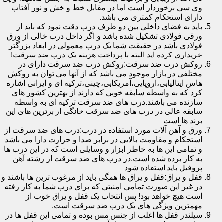
وی سی برخوردار است اما در مقابل خط و خش و نور آفتاب
دارای استحکام کمتری می باشد.
باید به فضای داخلی بین دو طرف درب دقت نمود که باید از
ورقی فولادی تشکیل شده باشد و اگر داخل درب خالی از ورق
فولادی باشد در حقیقت شما یک درب معمولی در ابعاد بزرگتر
خریداری کرده اید البته با پرداخت هزینه یک درب ضد سرقت!
روکش درب ضد سرقت:روکش درب ضد سرقت دارای در
مختلفی در بازار موجود می باشد که از آنها می توان به روکش
هاس ایتالیایی،اروپایی،آمریکایی،چینی،ترکیه ای و ایرانی اشاره
کرد که به واسطه سابقه خوبی که دارند از بهترین کشور های
سازنده می باشند.درب های ضد سرقت ترکیه ای به واسطه
سابقه عالی در درب های ضد سرقت خانگی از برترین های این
برند ها است
ورق و آهن آلات مورد استفاده در درب:درب های ضد سرقت از
استحکام و مقاومت بالایی در برابر صدا و حرارت دارا می باشد
و تمامی این ها به خاطر ابزار و وسایلی است که در این درب ها
به کار برده شده است.در درب های ضد سرقت از رشته آهن
پروفیل باید استفاده شود
قفل و یراق:قفل و یراق ها همگی باید از مرغوب ترین ها باشند و
در غیر این صورت تمامی امنیتی که برای درب شما به کار رفته
است هیچ خواهد بود! پس انتخاب یک قفل و یراق خوب از
مهمترین ویژگی های یک درب ضد سرقت است.
سیلندر قفل ها اغلب از جنس مس بوده و تمامی این قفل ها در