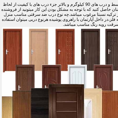
اولین راه وزن درب هست که به صورت کلی درب های کمتر از 60 کیلوگرم جزء درب های بی کیفیت محسوب میشود،70 تا 90 درب های متوسط و درب های 90 کیلوگرم و بالاتر جزء درب های با کیفیت از لحاظ
نان حاصل کنید که با توجه به مشکل بودن این کار میتونید از فروشنده
ر ترکیه نسبتا مرغوب میباشد.چه نوع درب ضد سرقتی مناسب منزل
ام دی اف ملامینه،رویه فلز،در داخل آپارتمان با راهروی پوشیده هرنوع دربی میتوان استفاده
سرقت رویه رنگ مناسب میباشد.