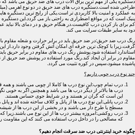
دستگیره یکی از مهم ترین یراق آلات درب های ضد حریق می باشد که دا
طراحی شده است.دستگیره درب های ضد حریق در دو نوع اهرمی (میله
به عملکرد و امنیت بالا کاربردی تر است.یکی از رایج ترین دستگیره ه
پنیک است که در مواقع اضطراری به راحتی باز می گردد.این دستگیره ا
کم برای باز کردن درب کافیست.در هنگام حریق و در دمای بالا نباید عمل
دود به سایر طبقات سرایت می کند.
رنگ درب ضد حریق:در ضد حریق باید در برابر حرارت و شعله مقاوم با
گرفت.زیرا با کوچک ترین جرقه ای امکان آتش گرفتن وجود دارد.از این 
استاندارد استفاده شود.پوشش رنگ درب های مقاوم در برابر حریق باید ب
مقاوم در برابر آن ایجاد کند.رنگ مورد استفاده در پوشش ضد حریق از
پاشیده میشود،سپس در کوره تثبیت می گردد.
چند نوع درب چوبی داریم؟
درب تمام چوب:این نوع درب ها کاملا از چوبی می باشند و هم
درب ها بالاتر از دیگر درب ها می باشد و همچنین اگر به خوبی نگ
این است که گران تر هستند و در شرایط جوی حساس هستند.
درب پانلی:این نوع درب ها از پانل و کلاف ساخته شده اند و پانل 
مسطح یا طرح دار می باشند و در بخشی از این درب ها از شیشه
درب روکشی:امروزه بیشتر درب ها از این نوع می باشند.زیرا که 
که مصالحی را در داخل درب استفاده می کنند که این مقاومت را ب
چگونه خرید اینترنتی درب ضد سرقت انجام دهیم؟