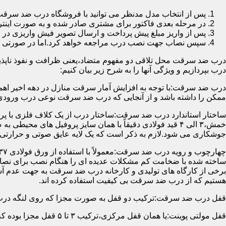
پس از انتخاب مدل مدنظر می توانید با فروشگاه درب ضد سرقت
در مرحله بعدی فاکتور برای مشتری صادر شده و به صورت اینتر
پس از واریز مبلغ پیش پرداخت و ارسال تصویر فیش واریزی 
سپس نصاب جهت نصب درب مراجعه خواهد کرد.اما در صورتی که از
درب ضد سرقت محل تلاقی دو مفهوم متضاد،یعنی ظرافت و نفوذ ناپذیر
درب بپردازیم و ویژگی آنها را به شرح زیر بیان کنیم:
درب ضد سرقت:با توجه به افزایش آمار سرقت منازل در دهه اخیر اهم
ممکن را داشته باشد و از آنجایی که درب ضد سرقت نوعی درب ورودی 
ساختار استاندارد درب ضد سرقت:ساختار درب از یک کلاف فلزی با پر
جوشکاری می شود.لازم به ذکر است که یک لایه عایق صوتی و حرارتی 
ساخته شده با ضخامت کم مشکلات عدیده ای را هنگام نصب برای نصاب 
برخی از کارگاه های تولیدی و کارخانه درب ضد سرقت به جهت عدم 
هستیم که از درب ضد سرقت بی کیفیت استفاده کرده اند.
قفل درب ضد سرقت:ترکیب دو قفل به صورت مجزا که روی لنگه درب نصب می گردد به 
قفل مولتی پوینت:یا همان قفل مرکزی،ترکیب ۳ تا ۵ قفل مجزا بوده که توسط یک میله یا اهرم به صورت یک پارچه عمل می کنند،قفل های مولتی پوینت وارداتی در ایران معمولاً دارای ۱۴ زبانه پیستونی است.