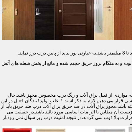
وده و به هنگام بروز حریق حجیم شده و مانع از پخش شعله های آتش
ه مواردی از قبیل یراق آلات و رنگ درب مخصوص مجهز باشد.حال
رسی قرار می دهیم.لازم به ذکر است ؛ اغلب تولیدکنندگان فعال در این
ته باشد،مجوز یراق آلات در ضد حریق:یراق آلات درب ضد حریق باید از
ای نشان سی ای (CE)باشد تا سلامت،ایمنی و حفاظت از محیط زیست آن مطابق با الزامات اساسی مورد تائید باشد.در حقیقت می
رت بالا ذوب نمی گردند،در نتیجه امنیت درب زیر سوال نمی رود.از