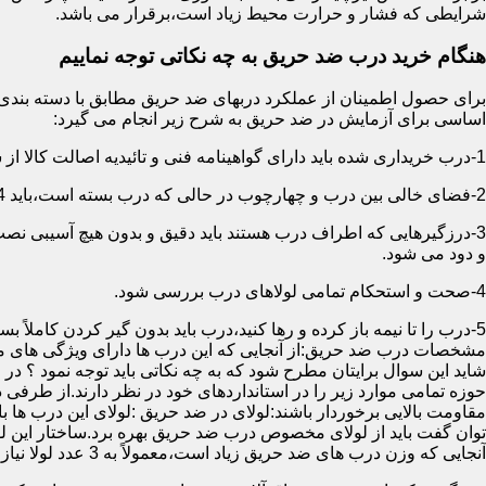
شرایطی که فشار و حرارت محیط زیاد است،برقرار می باشد.
هنگام خرید درب ضد حریق به چه نکاتی توجه نماییم
اساسی برای آزمایش در ضد حریق به شرح زیر انجام می گیرد:
1-درب خریداری شده باید دارای گواهینامه فنی و تائیدیه اصالت کالا از سازمان آتش نشانی باشد.
2-فضای خالی بین درب و چهارچوب در حالی که درب بسته است،باید 4 میلیمتر از قسمت بالا و اطراف باشد.این فاصله در پایین درب می تواند تا 8 میلیمتر باشد.به عبارتی نور نباید از پایین درب درز نماید.
3-درزگیرهایی که اطراف درب هستند باید دقیق و بدون هیچ آسیبی ن
و دود می شود.
4-صحت و استحکام تمامی لولاهای درب بررسی شود.
5-درب را تا نیمه باز کرده و رها کنید،درب باید بدون گیر کردن کاملاً بسته شود.
مشخصات درب ضد حریق:از آنجایی که این درب ها دارای ویژگی های م
شاید این سوال برایتان مطرح شود که به چه نکاتی باید توجه نمود ؟ در
حوزه تمامی موارد زیر را در استانداردهای خود در نظر دارند.از طرفی
توان گفت باید از لولای مخصوص درب ضد حریق بهره برد.ساختار این لو
آنجایی که وزن درب های ضد حریق زیاد است،معمولاً به 3 عدد لولا نیاز دارند.در حالیکه درب های معمولی با وزن پایین دارای 2 عدد لولا هستند.