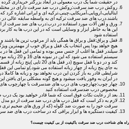
در حقیقت شما یک درب معمولی در ابعاد بزرگتر خریداری کرده ا
روکش درب ضد سرقت:روکش درب ضد سرقت دارای در مختلفی در 
ایتالیایی،اروپایی،آمریکایی،چینی،ترکیه ای و ایرانی اشاره کرد 
باشند.درب های ضد سرقت ترکیه ای به واسطه سابقه عالی در د
ورق و آهن آلات مورد استفاده در درب:درب های ضد سرقت از است
این ها به خاطر ابزار و وسایلی است که در این درب ها به کار 
استفاده شود
قفل و یراق:قفل و یراق ها همگی باید از مرغوب ترین ها باشند 
هیچ خواهد بود! پس انتخاب یک قفل و یراق خوب از مهمترین و
سیلندر قفل ها اغلب از جنس مس بوده و تمامی این قفل ها در برا
سیستم استفاد
به جای پنج زبانه از چهار زبانه استفاده می شود.)و تمامی این 
شرایطی قادر به باز کردن این درب نخواهد بود و زبانه ها کاملا
در ایران به وفور یافت میشود و هیچ گونه مشکلی برای یافتن این
چهار چوب:چهارچوب های درب های ضدسرقت با چهارچوب های درب ه
مخصوص درب ضدسرقت استفاده کنید
بعد از رعایت نکات فوق است که شما قادر خواهید بود یک درب 
لازم به ذکر است که قفل درب های درب ضد سرقت از دو مدل سویچی
سرقت خود را به صورت ضد گلوله (که از ورق های ضخیم تری در
کیفیت دستگیره ها و ابزار یراقی که در ساخت درب های ضد سر
راه های شناخت درب ضد سرقت باکیفیت از بی کیفیت چیست؟