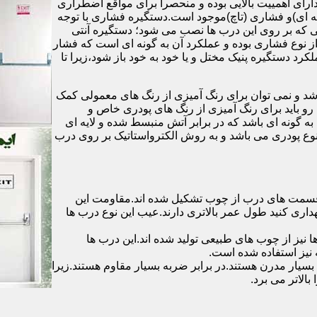
رای اهمییت بالایی بوده و منحصرا برای مواقع اضطراری
 ای)و فشاری (تاچ)موجود است.دستگیره فشاری با توجه
ایی که بر روی این درب ها نصب می شود؛ دستگیره آنتی
ز نوع فشاری بوده و عملکرد آن به گونه ای است که فشار
کرد دستگیره پنیک مختل و یا خود به خود باز شود،زیرا تا
شد و نمی توان برای رنگ آمیزی از رنگ های معمولی کمک
رو باید برای رنگ آمیزی از رنگ های پودری خاص و
ه گونه ای باشد که در برابر آتش منبسط شده و لایه ای
 نوع پودری می باشد و به روش الکترواستاتیک بر روی درب
ه قسمت های درب از چوب تشکیل شده اند.مقاومت این
هداری کنید طول عمر بالاتری دارند.عیب این نوع درب ها
ها نیز از چوب های طبیعی تولید شده اند.این درب ها
 نیز استفاده شده است.
بسیار مدرن هستند.در برابر ضربه بسیار مقاوم هستند.زیرا
الاتر می برد.