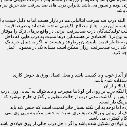
 بوده و نسوز می باشد.بنابراین درب های ضد سرقت ضد حریق نیز می
باشد.
لبته درب ضد سرقت ایتالیایی هم در بازار هست،اما به دلیل قیمت بال
تند.این درب ها از مصالح باکیفیتی ساخته شده اند و طبیعتا قیمت
اغلب تولیدکنندگان درب ضدسرقت ایرانی در واقع درهای ترک را مونتاژ
به نوع ترک اقتصادی تر هستند.این درها نسبت به درب هایی که داخل
خاطر قیمت پایینشان پرطرفدار هستند.اما اگر به دنبال خرید یک
 که یک درب ضدسرقت ارزان ممکن است مشابه یک در معمولی عمل
ه کنید.
ز آلیاژ خوب و با کیفیت باشد و محل اتصال ورق ها جوش کاری
 لنگه درب بر روی این لولا ها میچرخد و باید بتواند به آسانی وزن درب
باشد پس از گذشت مدتی درب از حالت تنظیم و رگلاژی خارج میشود که
ما توجه به این نکته بسیار حائز اهمیت است که جنس لایه باید
ف از زیبایی و براقیت بیشتری نسبت به جنس ملامینه و پی وی سی
کام کمتری می باشد.
ی فولادی تشکیل شده باشد و اگر داخل درب خالی از ورق فولادی باشد