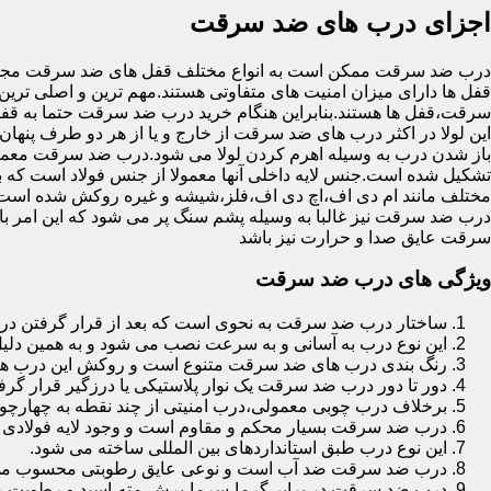
اجزای درب های ضد سرقت
درب ضد سرقت ممکن است به انواع مختلف قفل های ضد سرقت مجهز 
قفل ها دارای میزان امنیت های متفاوتی هستند.مهم ترین و اصلی ترین
سرقت،قفل ها هستند.بنابراین هنگام خرید درب ضد سرقت حتما به قفل 
این لولا در اکثر درب های ضد سرقت از خارج و یا از هر دو طرف پنهان 
باز شدن درب به وسیله اهرم کردن لولا می شود.درب ضد سرقت معمولا
تشکیل شده است.جنس لایه داخلی آنها معمولا از جنس فولاد است که با
مختلف مانند ام دی اف،اچ دی اف،فلز،شیشه و غیره روکش شده است
درب ضد سرقت نیز غالبا به وسیله پشم سنگ پر می شود که این امر
سرقت عایق صدا و حرارت نیز باشد
ویژگی های درب ضد سرقت
ساختار درب ضد سرقت به نحوی است که بعد از قرار گرفتن در چ
این نوع درب به آسانی و به سرعت نصب می شود و به همین دلی
رنگ بندی درب های ضد سرقت متنوع است و روکش این درب ها معمولا از جنس MDF با روکش
دور تا دور درب ضد سرقت یک نوار پلاستیکی یا درزگیر قرار گرفت
برخلاف درب چوبی معمولی،درب امنیتی از چند نقطه به چهارچ
درب ضد سرقت بسیار محکم و مقاوم است و وجود لایه فولادی د
این نوع درب طبق استانداردهای بین المللی ساخته می شود.
درب ضد سرقت ضد آب است و نوعی عایق رطوبتی محسوب می
درب ضد سرقت در برابر گرما،سرما،برش،مته،اسید و رطوبت مقاوم