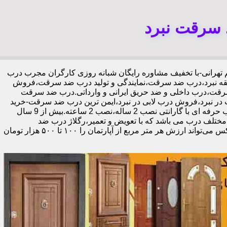
 سرقت نبرد
0919221-خانم تهرانی-با تخفیف مشاوره رایگان شبانه روزی کارگران مجرب درب
طقه نبرد،درب ضد سرقت،نمایندگی و تولید درب ضد سرقت،فروش
 سرقت،درب داخلی و ضد حریق ایرانی و وارداتی.درب ضد سرقت
ر نبرد،فروش درب لابی در نبرد،ایمن ترین درب ضد سرقت-خرید
مستقیم از کارخانه قفل گاوصندوقی کاله،ضد برش و ضد دیلم 100% وارداتی،ورق فولادی دوبل چهارطرفه،عایق حرارت و صوت،اکیپ نصاب حرفه ای با گارانتی نصب 2 ساله،نصب 2 ساعته.بیش از 9 سال
 مختلف درب می باشد که با تعویض و تعمیر،رگلاژ درب ضد
سرقت،درب لابی و یا درب ورودی ساختمان از جمله عوامل تأثیر گذار در ظاهر کل ساختمان می‌باشد.طبق تحقیقات انجام شده،درب لابی لوکس می‌تواند ارزش هر متر مربع از آپارتمان را ۱۰۰ تا ۵۰۰ هزار تومان