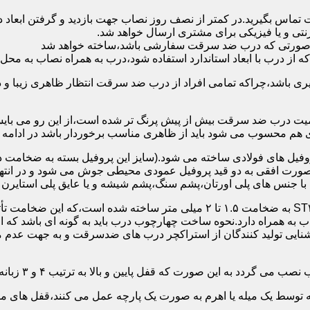
 تماس بگیرید.در کمتر از نصف روز نصاب جهت بازدید و گرفتن ابع
نتی و یا فیزیکی برای مشتری ارسال خواهد شد.
در صورتی که درب ضد سرقت سفارشی باشد،ساخته خواهد شد
 درب با ابعاد استاندارد استفاده شود،درب به همراه نصاب به محل 
ی باشد،چراکه تمامی افراد از درب ضد سرقت انتظار ظاهری زیبا و د
یت درب ضد سرقت بیش از پیش پرنگ تر شده است،از این رو می بایست
هم محسوب می شود باید از ظاهری مناسب برخوردار باشد در ادامه س
وفیل های فولادی ساخته می شود.(سایز این پروفیل بسته به ضخامت 
با جنس های پلی اورتان،پشم سنگ،پشم شیشه و یا عایق پلی استایرن
چهارچوب و رویه درب ضد سرقت:معمولاً با استفاده از ورق فولادی ST۳۷ به ضخامت 
به همراه دارد.نحوه ساخت چهارچوب درب باید به گونه ای باشد که ا
آشنایی تولید کنندگان از استراکچر درب های ضدسرقت و به جهت عد
این صورت که قفل پایین و بالا به ترتیب ۴ و ۳ زبانه پیستونی است.