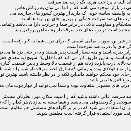
ید البته با پرداخت هزینه یک درب ضد سرقت!
بازار موجود می باشد که از آنها می توان به روکش هاس
که به واسطه سابقه خوبی که دارند از بهترین کشور های سازنده می
رب های ضد سرقت خانگی از برترین های این برند ها است
حکام و مقاومت بالایی در برابر صدا و حرارت دارا می باشد و تمامی
برده شده است.در درب های ضد سرقت از رشته آهن پروفیل باید
و در غیر این صورت تمامی امنیتی که برای درب شما به کار رفته است
یژگی های یک درب ضد سرقت است.
بر ضربه،اسید و مته بسیار آسیب پذیر هستند و به راحتی دزد ها می توا
ه می شود که این در نمونه های 16 و 20 زبانه موجود است و به این طریق کار می کند که با 
قفل از نوع فولادی بوده و زمانی که سارق قصد سرقت از شما را داشته ب
 در جای خود محکم خواهند ماند.این نکته را در نظر داشته باشید بهتری
 نوع قفل ها نمی باشد.
ای معمولی متفاوت بوده و شما نمی توانید از چهارچوب های معمولی
ضد سرقت عالی داشته باشید که از امنیت مکان مورد نظرتان مطمئن ب
 و گاوصندوقی می باشند و شما بسته به نیازتان هر کدام را که نیاز 
 آن استفاده می شود که در برابر گلوله های مسلسل هم مقاوم است
قت مورد استفاده قرار گرفته است مطمئن شوید.