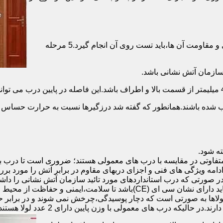
برای حصول اطمینان از عملکرد دربهای ضد حریق مطابق با دسته بندی و مقاومت آن ها،باید تست روی آن انجام گیرد.5 مرحله
صب شده باشند.همانطور که گفته شد درزگیرها نسبت به حرارت حساس ب
تفاوتی در مقایسه با درب های معمولی هستند؛ ضروری است تا درب ب
 ادامه ویژگی های فنی و اجزای دربهای مقاوم در برابر آتش را مورد بر
 در صورتی که درب استانداردهای مورد تائید سازمان آتش نشانی را داش
مقاومت بالایی برخوردار باشند:لولای در ضد حریق :لولای این درب ها باید دار
لاها به صورتی است که دچار پوسیدگی،چرخش نمی شوند و در برابر حرا