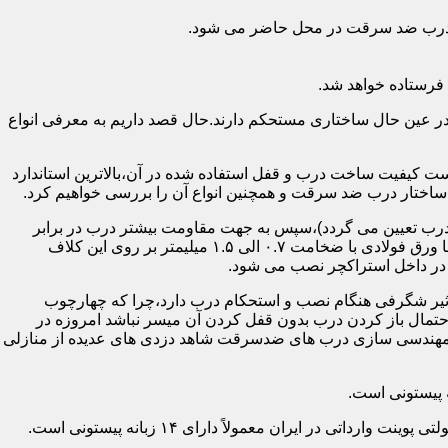
اد درب ضد سرقت در محل حاضر می شود.
فرستاده خواهد شد.
ر عین حال ساختاری مستحکم دارند.حال قصد داریم به معرفی انواع
 کیفیت ساخت درب و قفل استفاده شده در آن،بالاترین استاندارد
اختار درب ضد سرقت و همچنین انواع آن را بررسی خواهیم کرد.
درب تعیین می گردد)،سپس به جهت مقاومت بیشتر درب در برابر
خمش،۳ الی ۴ قید فولادی دقیقاً با همان سایز پروفیل های محیطی به صورت افقی به دو قید پروفیل عمودی محیطی جوش می شود و در انتها ورق فولادی با ضخامت ۰.۷ الی ۱.۵ میلیمتر بر روی این کلاف
 در داخل استراکچر نصب می شود.
۱.۵ تا ۲ میلی متر ساخته شده است،که این ضخامت تأثیر شگرفی هنگام نصب و استحکام درب دارد،چرا که چهارچوب
حتمال باز کردن درب بدون قفل کردن آن میسر نباشد امروزه در
م مهندسی سازی درب های ضدسرقت شاهد دزدی های عدیده از منازلی