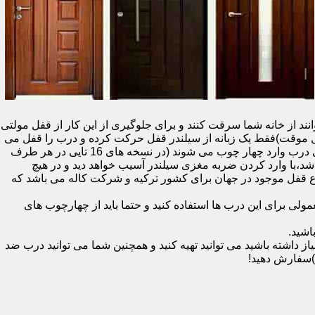
نند از خانه شما سرقت کنند و برای جلوگیری از این کار از قفل مولتی
قفل یک سویچ (به معنای قفل موقت)فقط یک زبانه از سیلندر قفل حرکت کرده و درب را قفل می
کند و در دو با قفل سویچ (در قفل های 20 تایی )پنج زبانه از قسمت بالای درب،پانزده زبانه هم از قسمت بالا،وسط و پایین قسمت کناری درب وارد چهار چوب می شوند (در نسخه های 16 تایی در هر طرف
اشد،با وارد کردن ضربه مغزی سیلندر آسیب خواهد دید و در هیچ
ن نوع قفل موجود در جهان برای کشور ترکیه و شرکت کاله می باشد که
 برای این درب ها استفاده کنید و حتما باید از چهارچوب های
اشید.
داشته باشید می توانید تهیه کنید و همچنین شما می توانید درب ضد
)سفارش دهید!