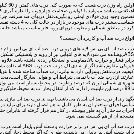
آهنکشی میباشد.میتوانید با کولیس ضخامت چهارچوب را اندازه گیری کنید
تضمین وجود ورق فولادی ایمنی رو بگیرید.قفل دربهای ضد سرقت جزء
شماست.بیشتر در
کرد.در مناطق شمالی و مطوب دربهای رویه فلز مناسب میباشد.خانه 
انواع درب ضد آب و کاربرد آن چیست؟
درب ضد آب ای بی اس لایه های درونی درب ضد آب ای بی اس از ام دی 
فیزیکی،مقاوم باشد.اگ
کیفیت درب،نقش بسزایی دارد.به بیانی،درب ضدآب ساخته شده با نئو
عبارتند از:درب ضد آب با تمامی شرایط آب و هوایی سازگار است،محدو
تا 99 درصد،این قابلیت را دارند که از انتقال بخار آب به محیط،جلوگیری کنند.
نگهداری از درب ضد آب،آسان می باشد.با تهیه ی درب ضد آب نیازی نی
تمامی اجزای ساختار آن به طور کامل به هم اتصال دارند.برای تولید در
اجزای ساختار آن به طور پیوسته در کنار هم قرار گرفته اند.بنابراین 
منسجم آن از هم گسسته نمی شود.
درب ضد آب ای بی اس در برابر حرارت و شعله آتش،پایدار است.درب ضد
برابر شعله آتش نیز پایدار می باشد.به طوری که اگر محیط دچار آت