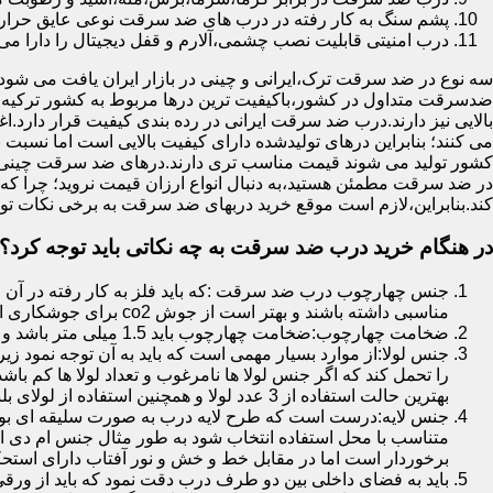
پشم سنگ به کار رفته در درب های ضد سرقت نوعی عایق حرارتی
درب امنیتی قابلیت نصب چشمی،آلارم و قفل دیجیتال را دارا می 
سه نوع در ضد سرقت ترک،ایرانی و چینی در بازار ایران یافت می شود.ا
ضدسرقت متداول در کشور،باکیفیت ترین درها مربوط به کشور ترکیه هس
بالایی نیز دارند.درب ضد سرقت ایرانی در رده بندی کیفیت قرار دارد.
می کنند؛ بنابراین درهای تولیدشده دارای کیفیت بالایی است اما نسبت 
کشور تولید می شوند قیمت مناسب تری دارند.درهای ضد سرقت چینی به 
در ضد سرقت مطمئن هستید،به دنبال انواع ارزان قیمت نروید؛ چرا
کند.بنابراین،لازم است موقع خرید دربهای ضد سرقت به برخی نکات توج
در هنگام خرید درب ضد سرقت به چه نکاتی باید توجه کرد؟
جنس چهارچوب درب ضد سرقت :که باید فلز به کار رفته در آن ا
مناسبی داشته باشند و بهتر است از جوش co2 برای جوشکاری استفاده شده باشد.
ضخامت چهارچوب:ضخامت چهارچوب باید 1.5 میلی متر باشد و یا بالاتر از آن
جنس لولا:از موارد بسیار مهمی است که باید به آن توجه نمود زیرا
را تحمل کند که اگر جنس لولا ها نامرغوب و تعداد لولا ها کم 
بهترین حالت استفاده از 3 عدد لولا و همچنین استفاده از لولای بلبرینگ دار است.
جنس لایه:درست است که طرح لایه درب به صورت سلیقه ای بوده ا
متناسب با محل استفاده انتخاب شود به طور مثال جنس ام دی ا
برخوردار است اما در مقابل خط و خش و نور آفتاب دارای استح
باید به فضای داخلی بین دو طرف درب دقت نمود که باید از ورق