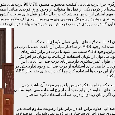
.با باز کردن یکی از قفل ها میتوانید از وجود ورق فولادی میانی اطمی
 مهم امنیتی این دربها میباشد که در حال حاضر قفل های ساخت کشو
ب های موجود در بازار در حالت کلی به 4 دسته تقسیم بندی میشود.رویه رنگ،رویه پی وی سی،رویه 
هایی که درب ورودی در معرض تابش نور خورشید میباشد دربهای ضد 
اف است.لایه های میانی همان لایه ای است که با
ABS،پوشانده می شود.لایه های انتهایی نیز از رویه ی پلاستیکی تشکیل شده اند.وجود ABS در ساختار میانی آن باعث شده تا درب در
برابر فشار و حرارت بالا،مقاومت و استحکام زیادی داشته باشد.علاوه براین،وجود ABS سبب می شود تا درب در برابر فشارهای
ر از ام دی اف در ساخت درب ABS استفاده نشود،می توان از نئوپان استفاده کرد.انتخاب نئوپان در افزایش
پان،طول عمر بیشتری دارد.مزایای درب ضد آب ای بی اس
دیت خاصی برای استفاده از درب ضد آب وجود ندارد.حتی در
شهرهای شمالی ایران که درصد رطوبت در محیط،بسیار است،می توان از این درب ها استفاده کرد.چرا که درب های ضد بخار ABS
ست که مدام به فکر تعویض یا ترمیم مجدد آن باشید.چون
ب های مقاوم در برابر نفوذ آب از پیچ استفاده نمی شود.تمامی
حتی اگر زمان زیادی از درب ضدآب استفاده کنید،ساختار
 آب علاوه براین که در برابر نفوذ رطوبت مقاوم است،در
ش سوزی شود،اجزای ساختار درب ذوب نمی شود.این موضوع در