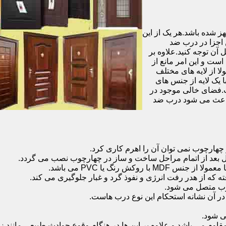
شده باشد.هر یک از این
 اجزا در درب ضد
آن توجه کنید.علاوه بر
است و این امر مانع از
 از لایه های مختلف
 یک لایه از جنس های
.فضای خالی موجود در
 باعث می شود درب ضد
هارچوب نمی توان آن را اهرم کاری کرد.
ل بعد از اتمام مراحل ساخت و ساز در چهارچوب نصب می گردد.
 رنگ یا PVC می باشد.
ه که از هدر رفت انرژی و نفوذ گرد و غبار جلوگیری می کند.
وب متصل می شود.
ر آن نشانه استحکام این نوع درب هاست.
 شود.
 می باشد و علاوه بر این ها در هنگام وقوع حوادث طبیعی مانند زل