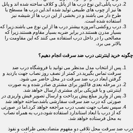
درب پانلی:این نوع درب ها از پانل و کلاف ساخته شده اند و پانل
ها نیز از چوب های طبیعی تولید شده اند.این درب ها مسطح یا
طرح دار می باشند و در بخشی از این درب ها از شیشه نیز
استفاده شده است.
درب روکشی:امروزه بیشتر درب ها از این نوع می باشند.زیرا که
بسیار مدرن هستند.در برابر ضربه بسیار مقاوم هستند.زیرا که
مصالحی را در داخل درب استفاده می کنند که این مقاومت را
بالاتر می برد.
چگونه خرید اینترنتی درب ضد سرقت انجام دهیم؟
پس از انتخاب مدل مدنظر می توانید با فروشگاه درب ضد
سرقت تماس بگیرید.در کمتر از نصف روز نصاب جهت بازدید و
گرفتن ابعاد درب ضد سرقت در محل حاضر می شود.
در مرحله بعدی فاکتور برای مشتری صادر شده و به صورت
اینترنتی و یا فیزیکی برای مشتری ارسال خواهد شد.
پس از واریز مبلغ پیش پرداخت و ارسال تصویر فیش واریزی در
صورتی که درب ضد سرقت سفارشی باشد،ساخته خواهد شد
سپس نصاب جهت نصب درب مراجعه خواهد کرد.اما در صورتی
که از درب با ابعاد استاندارد استفاده شود،درب به همراه نصاب
به محل فرستاده خواهد شد.
درب ضد سرقت محل تلاقی دو مفهوم متضاد،یعنی ظرافت و نفوذ