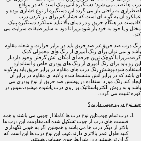
درب ها نصب می شود؛ دستگیره آنتی پنیک است که در مواقع
اضطراری به راحتی باز می گردد.این دستگیره از نوع فشاری بوده و
عملکرد آن به گونه ای است که فشار کم برای باز کردن درب
کافیست.در هنگام حریق و در دمای بالا نباید عملکرد دستگیره پنیک
مختل و یا خود به خود باز شود،زیرا تا دود به سایر طبقات سرایت می
کند.
رنگ درب ضد حریق:در ضد حریق باید در برابر حرارت و شعله مقاوم
باشد و نمی توان برای رنگ آمیزی از رنگ های معمولی کمک
گرفت.زیرا با کوچک ترین جرقه ای امکان آتش گرفتن وجود دارد.از
این رو باید برای رنگ آمیزی از رنگ های پودری خاص و استاندارد
استفاده شود.پوشش رنگ درب های مقاوم در برابر حریق باید به گونه
ای باشد که در برابر آتش منبسط شده و لایه ای مقاوم در برابر آن
ایجاد کند.رنگ مورد استفاده در پوشش ضد حریق از نوع پودری می
باشد و به روش الکترواستاتیک بر روی درب پاشیده میشود،سپس در
کوره تثبیت می گردد.
چند نوع درب چوبی داریم؟
درب تمام چوب:این نوع درب ها کاملا از چوبی می باشند و همه
قسمت های درب از چوب تشکیل شده اند.مقاومت این درب ها
بالاتر از دیگر درب ها می باشد و همچنین اگر به خوبی نگهداری
کنید طول عمر بالاتری دارند.عیب این نوع درب ها این است که
گران تر هستند و در شرایط جوی حساس هستند.