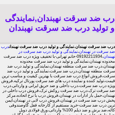
رب ضد سرقت نهبندان,نمایندگی
و تولید درب ضد سرقت نهبندان
درب ضد سرقت نهبندان
،
نمایندگی و تولید درب ضد سرقت نهبندان
درب
ضد سرقت در نهبندان
،
نمایندگی و تولید درب ضد سرقت در
نهبندان
،09192211934-خانم تهرانی-با تخفیف ویژه درب ضد سرقت
محدوده نهبندان،نمایندگی و تولید درب ضد سرقت محدوده
نهبندان،درب ضد سرقت منطقه نهبندان،نمایندگی و تولید درب ضد
سرقت منطقه نهبندان،درب ضد سرقت،نمایندگی و تولید درب ضد
سرقت،فروش انواع درب ضد سرقت با بهترین کیفیت و مناسب ترین
قیمت،تولید کننده و نماینده درب های ضد سرقت پورتال ترکیه.فروش
ویژه درب ضد سرقت،درب داخلی و ضد حریق ایرانی و وارداتی.درب
ضد سرقت ترک.درب ضد سرقت روکش ترک،فروش درب داخلی در
نهبندان،حمل بار ادارات در نهبندان،فروش درب با نرخ اتحاده،مرکز
پخش درب ضد سرقت در نهبندان،فروش درب لابی در نهبندان،ایمن
ترین درب ضد سرقت-خرید مستقیم از کارخانه قفل گاوصندوقی
کاله،ضد برش و ضد دیلم 100% وارداتی،ورق فولادی دوبل
چهارطرفه،عایق حرارت و صوت،اکیپ نصاب حرفه ای با گارانتی