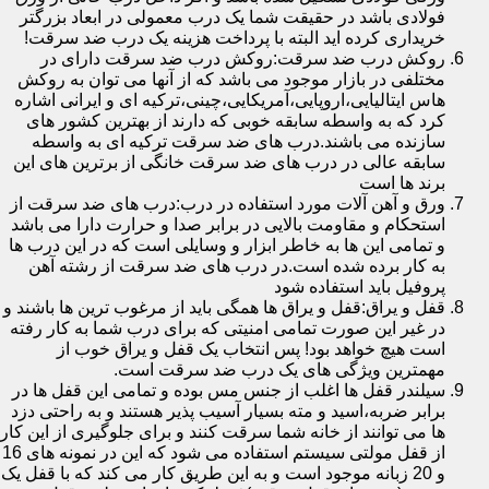
فولادی باشد در حقیقت شما یک درب معمولی در ابعاد بزرگتر
خریداری کرده اید البته با پرداخت هزینه یک درب ضد سرقت!
روکش درب ضد سرقت:روکش درب ضد سرقت دارای در
مختلفی در بازار موجود می باشد که از آنها می توان به روکش
هاس ایتالیایی،اروپایی،آمریکایی،چینی،ترکیه ای و ایرانی اشاره
کرد که به واسطه سابقه خوبی که دارند از بهترین کشور های
سازنده می باشند.درب های ضد سرقت ترکیه ای به واسطه
سابقه عالی در درب های ضد سرقت خانگی از برترین های این
برند ها است
ورق و آهن آلات مورد استفاده در درب:درب های ضد سرقت از
استحکام و مقاومت بالایی در برابر صدا و حرارت دارا می باشد
و تمامی این ها به خاطر ابزار و وسایلی است که در این درب ها
به کار برده شده است.در درب های ضد سرقت از رشته آهن
پروفیل باید استفاده شود
قفل و یراق:قفل و یراق ها همگی باید از مرغوب ترین ها باشند و
در غیر این صورت تمامی امنیتی که برای درب شما به کار رفته
است هیچ خواهد بود! پس انتخاب یک قفل و یراق خوب از
مهمترین ویژگی های یک درب ضد سرقت است.
سیلندر قفل ها اغلب از جنس مس بوده و تمامی این قفل ها در
برابر ضربه،اسید و مته بسیار آسیب پذیر هستند و به راحتی دزد
ها می توانند از خانه شما سرقت کنند و برای جلوگیری از این کار
از قفل مولتی سیستم استفاده می شود که این در نمونه های 16
و 20 زبانه موجود است و به این طریق کار می کند که با قفل یک