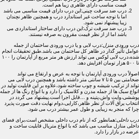
قیمت مناسب دارای ظاهری زیبا هم است.
درب ضد سرقت چینی:این درب دارای قیمت مناسبی می باشد
اما با توجه ساخت غیر استاندارد درب و همچنین ظاهر نچندان
زیبا پیشنهاد نمی شود.
درب ضد سرقت ترک:این درب دارای ساختار استانداردی می
باشد اما از از نظر قیمت مقرون به صرفه نیستند.
درب ورودی منزل
:درب لابی و یا درب ورودی ساختمان از جمله
عوامل تأثیر گذار در ظاهر کل ساختمان می باشد.طبق تحقیقات انجام
شده،درب لابی لوکس می تواند ارزش هر متر مربع از آپارتمان را ۱۰۰
تا ۵۰۰ هزار تومان افزایش دهد.
اصولاً درب ورودی آپارتمان با توجه به عرض و ارتفاع می تواند
ضخامتی بین ۵ تا ۷ سانتی متر داشته باشد و همچنین درب لابی می
تواند از ترکیب شیشه و چوب ساخته شود،علاوه بر این قابلیت تولید در
انواع سبک ها از جمله مدرن و کلاسیک را دارد و با انواع رنگ ها از جمله
پوششی،وایت واش،پتینه و …قابل اجرا است.پیشنهاد می گردد در
انتخاب یراق آلات از نظر ظاهر،کارایی،دوام نهایت دقت صورت پذیرد
چرا که منجر به زیبایی و طول عمر بیشتر درب می شود.
درب داخلی
:همانطور که از نام درب داخلی مشخص است،برای فضای
داخلی منازل مناسب می باشد که با انواع متریال قابلیت ساخت و
عرضه در بازار را دارد.