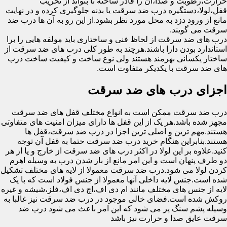
حرارت،رطوبت و صدا،آن را قادر ساخته تا بتواند از تخریب
قفل،لولا،دستگیره درب ضد سرقت یا بدنه جلوگیری کرده و در نهایت
مانع از ورود دزد به محل مورد نظر بشود.از این رو به آن ها درب ضد
سرقت می گویند.
درب های ضد سرقت از لحاظ فنی و ساختاری باید مولفه هایی را برا
استاندارد بودن دارا باشند.هرچند به طور کلی درب های ضد سرقت از
ساختار یکسانی بهرمند هستند ولی نوع ساخت و کیفیت ساخت درب
های ضد سرقت با یکدیکر متفاوت است.
اجزای درب های ضد سرقت
درب ضد سرقت ممکن است به انواع مختلف قفل های ضد سرقت
مجهز شده باشد.هر یک از این قفل ها دارای میزان امنیت های متفاوتی
هستند.مهم ترین و اصلی ترین اجزا در درب ضد سرقت،قفل ها
هستند.بنابراین هنگام خرید درب ضد سرقت حتما به قفل آن توجه
کنید.علاوه بر این لولا در اکثر درب های ضد سرقت از خارج و یا از هر
دو طرف پنهان است و این امر مانع از باز شدن درب به وسیله اهرم
کردن لولا می شود.درب ضد سرقت معمولا از لایه های مختلف تشکیل
شده است.جنس لایه داخلی آنها معمولا از جنس فولاد است که با یک
لایه از جنس های مختلف مانند ام دی اف،اچ دی اف،فلز،شیشه و غیره
روکش شده است.فضای خالی موجود در درب ضد سرقت نیز غالبا به
وسیله پشم سنگ پر می شود که این امر باعث می شود درب ضد
سرقت عایق صدا و حرارت نیز باشد