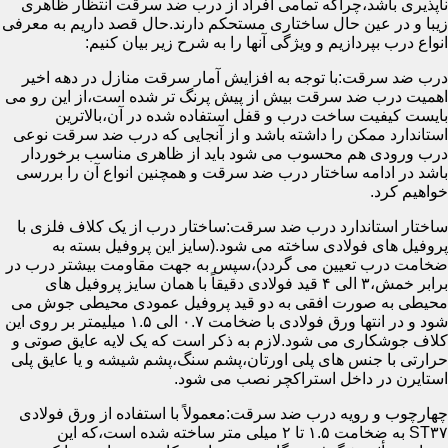
ناپذیری باشد،چراکه تمامی افراد از درب ضد سرقت انتظار ظاهری
زیبا و در عین حال ساختاری مستحکم دارند.حال قصد داریم به معرفی
انواع درب بپردازیم و ویژگی آنها را به شرح زیر بیان کنیم:
درب ضد سرقت:با توجه به افزایش آمار سرقت منازل در دهه اخیر
اهمیت درب ضد سرقت بیش از پیش پرنگ تر شده است،از این رو می
بایست کیفیت ساخت درب و قفل استفاده شده در آن،بالاترین
استاندارد ممکن را داشته باشد و از آنجایی که درب ضد سرقت نوعی
درب ورودی هم محسوب می شود باید از ظاهری مناسب برخوردار
باشد در ادامه ساختار درب ضد سرقت و همچنین انواع آن را بررسی
خواهیم کرد.
ساختار استاندارد درب ضد سرقت:ساختار درب از یک کلاف فلزی با
پروفیل های فولادی ساخته می شود.(سایز این پروفیل بسته به
ضخامت درب تعیین می گردد)،سپس به جهت مقاومت بیشتر درب در
برابر خمش،۳ الی ۴ قید فولادی دقیقاً با همان سایز پروفیل های
محیطی به صورت افقی به دو قید پروفیل عمودی محیطی جوش می
شود و در انتها ورق فولادی با ضخامت ۰.۷ الی ۱.۵ میلیمتر بر روی این
کلاف جوشکاری می شود.لازم به ذکر است که یک لایه عایق صوتی و
حرارتی با جنس های پلی اورتان،پشم سنگ،پشم شیشه و یا عایق پلی
استایرن در داخل استراکچر نصب می شود.
چهارچوب و رویه درب ضد سرقت:معمولاً با استفاده از ورق فولادی
ST۳۷ به ضخامت ۱.۵ تا ۲ میلی متر ساخته شده است،که این