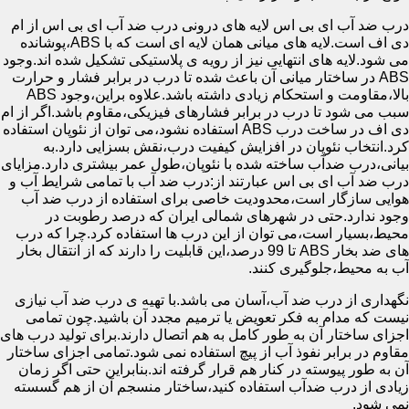
درب ضد آب ای بی اس لایه های درونی درب ضد آب ای بی اس از ام
دی اف است.لایه های میانی همان لایه ای است که با ABS،پوشانده
می شود.لایه های انتهایی نیز از رویه ی پلاستیکی تشکیل شده اند.وجود
ABS در ساختار میانی آن باعث شده تا درب در برابر فشار و حرارت
بالا،مقاومت و استحکام زیادی داشته باشد.علاوه براین،وجود ABS
سبب می شود تا درب در برابر فشارهای فیزیکی،مقاوم باشد.اگر از ام
دی اف در ساخت درب ABS استفاده نشود،می توان از نئوپان استفاده
کرد.انتخاب نئوپان در افزایش کیفیت درب،نقش بسزایی دارد.به
بیانی،درب ضدآب ساخته شده با نئوپان،طول عمر بیشتری دارد.مزایای
درب ضد آب ای بی اس عبارتند از:درب ضد آب با تمامی شرایط آب و
هوایی سازگار است،محدودیت خاصی برای استفاده از درب ضد آب
وجود ندارد.حتی در شهرهای شمالی ایران که درصد رطوبت در
محیط،بسیار است،می توان از این درب ها استفاده کرد.چرا که درب
های ضد بخار ABS تا 99 درصد،این قابلیت را دارند که از انتقال بخار
آب به محیط،جلوگیری کنند.
نگهداری از درب ضد آب،آسان می باشد.با تهیه ی درب ضد آب نیازی
نیست که مدام به فکر تعویض یا ترمیم مجدد آن باشید.چون تمامی
اجزای ساختار آن به طور کامل به هم اتصال دارند.برای تولید درب های
مقاوم در برابر نفوذ آب از پیچ استفاده نمی شود.تمامی اجزای ساختار
آن به طور پیوسته در کنار هم قرار گرفته اند.بنابراین حتی اگر زمان
زیادی از درب ضدآب استفاده کنید،ساختار منسجم آن از هم گسسته
نمی شود.