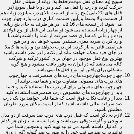
سویچ (به معنای قفل موقت)فقط یک زبانه از سیلندر قفل
حرکت کرده و درب را قفل می کند و در دو با قفل سویچ (در
قفل های 20 تایی )پنج زبانه از قسمت بالای درب،پانزده زبانه هم
از قسمت بالا،وسط و پایین قسمت کناری درب وارد چهار چوب
می شوند (در نسخه های 16 تایی در هر طرف به جای پنج زبانه
از چهار زبانه استفاده می شود.)و تمامی این قفل از نوع فولادی
بوده و زمانی که سارق قصد سرقت از شما را داشته باشد،با
وارد کردن ضربه مغزی سیلندر آسیب خواهد دید و در هیچ
شرایطی قادر به باز کردن این درب نخواهد بود و زبانه ها کاملا
در جای خود محکم خواهند ماند.این نکته را در نظر داشته باشید
بهترین نوع قفل موجود در جهان برای کشور ترکیه و شرکت
کاله می باشد که در ایران به وفور یافت میشود و هیچ گونه
مشکلی برای یافتن این نوع قفل ها نمی باشد.
چهار چوب:چهارچوب های درب های ضدسرقت با چهارچوب
های درب های معمولی متفاوت بوده و شما نمی توانید از
چهارچوب های معمولی برای این درب ها استفاده کنید و حتما
باید از چهارچوب های مخصوص درب ضدسرقت استفاده کنید
بعد از رعایت نکات فوق است که شما قادر خواهید بود یک درب
ضد سرقت عالی داشته باشید که از امنیت مکان مورد نظرتان
مطمئن باشید.
لازم به ذکر است که قفل درب های درب ضد سرقت از دو مدل
سویچی و گاوصندوقی می باشند و شما بسته به نیازتان هر کدام
را که نیاز داشته باشید می توانید تهیه کنید و همچنین شما می
توانید درب ضد سرقت خود را به صورت ضد گلوله (که از ورق