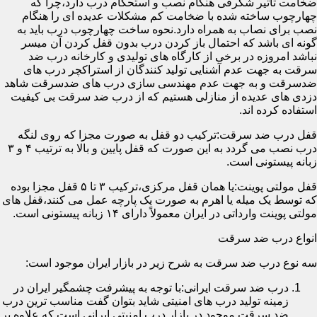
ضخامت تأثیر شگرفی هنگام نصب و استحکام درب دارد،چرا که
چهارچوب ساخته شده با ضخامت کم مشکلات عدیده ای را هنگام
نصب برای نصاب به همراه دارد.نحوه ساخت چهارچوب درب باید به
گونه ای باشد که احتمال باز کردن درب بدون قفل کردن آن میسر
نباشد امروزه در برخی از کارگاه های تولیدی و کارخانه درب ضد
سرقت به جهت عدم آشنایی تولید کنندگان از استراکچر درب های
ضدسرقت و به جهت عدم مهندسی سازی درب های ضدسرقت شاهد
دزدی های عدیده از منازلی هستیم که از درب ضد سرقت بی کیفیت
استفاده کرده اند.
قفل درب ضد سرقت:ترکیب دو قفل به صورت مجزا که روی لنگه
درب نصب می گردد به این صورت که قفل پایین و بالا به ترتیب ۴ و ۳
زبانه پیستونی است.
قفل مولتی پوینت:یا همان قفل مرکزی،ترکیب ۳ تا ۵ قفل مجزا بوده
که توسط یک میله یا اهرم به صورت یک پارچه عمل می کنند،قفل های
مولتی پوینت وارداتی در ایران معمولاً دارای ۱۴ زبانه پیستونی است.
انواع درب ضد سرقت
سه نوع درب ضد سرقت به شرح زیر در بازار ایران موجود است:
درب ضد سرقت ایرانی:با توجه به پیشرفت چشمگیر ایران در
زمینه تولید درب های امنیتی شاید بتوان گفت مناسب ترین درب
ضد سرقت موجود در بازار درب امنیتی ایرانی است که علاوه بر