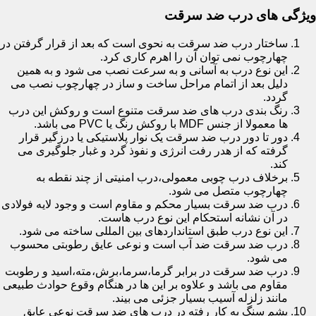
ویژگی های درب ضد سرقت
ساختار درب ضد سرقت به نحوی است که بعد از قرار گرفتن در
چهارچوب نمی توان آن را اهرم کاری کرد.
این نوع درب به آسانی و به سرعت نصب می شود و به همین
دلیل بعد از اتمام مراحل ساخت و ساز در چهارچوب نصب می
گردد.
رنگ بندی درب های ضد سرقت متنوع است و روکش این درب
ها معمولا از جنس MDF با روکش رنگ یا PVC می باشد.
دور تا دور درب ضد سرقت یک نوار پلاستیکی یا درزگیر قرار
گرفته که از هدر رفت انرژی و نفوذ گرد و غبار جلوگیری می
کند.
برخلاف درب چوبی معمولی،درب امنیتی از چند نقطه به
چهارچوب متصل می شود.
درب ضد سرقت بسیار محکم و مقاوم است و وجود لایه فولادی
در آن نشانه استحکام این نوع درب هاست.
این نوع درب طبق استانداردهای بین المللی ساخته می شود.
درب ضد سرقت ضد آب است و نوعی عایق رطوبتی محسوب
می شود.
درب ضد سرقت در برابر گرما،سرما،برش،مته،اسید و رطوبت
مقاوم می باشد و علاوه بر این ها در هنگام وقوع حوادث طبیعی
مانند زلزله آسیب بسیار جزئی می بیند.
پشم سنگ به کار رفته در درب های ضد سرقت نوعی عایق