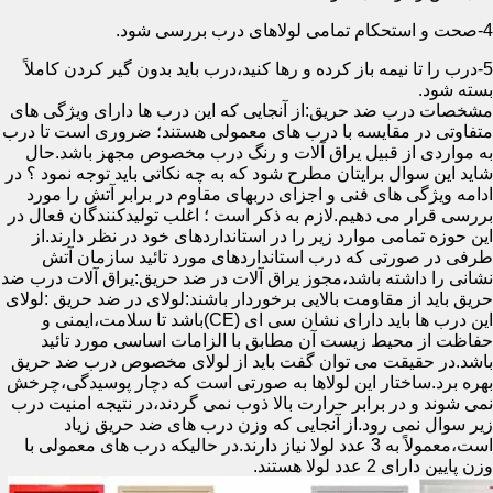
4-صحت و استحکام تمامی لولاهای درب بررسی شود.
5-درب را تا نیمه باز کرده و رها کنید،درب باید بدون گیر کردن کاملاً
بسته شود.
مشخصات درب ضد حریق:از آنجایی که این درب ها دارای ویژگی های
متفاوتی در مقایسه با درب های معمولی هستند؛ ضروری است تا درب
به مواردی از قبیل یراق آلات و رنگ درب مخصوص مجهز باشد.حال
شاید این سوال برایتان مطرح شود که به چه نکاتی باید توجه نمود ؟ در
ادامه ویژگی های فنی و اجزای دربهای مقاوم در برابر آتش را مورد
بررسی قرار می دهیم.لازم به ذکر است ؛ اغلب تولیدکنندگان فعال در
این حوزه تمامی موارد زیر را در استانداردهای خود در نظر دارند.از
طرفی در صورتی که درب استانداردهای مورد تائید سازمان آتش
نشانی را داشته باشد،مجوز یراق آلات در ضد حریق:یراق آلات درب ضد
حریق باید از مقاومت بالایی برخوردار باشند:لولای در ضد حریق :لولای
این درب ها باید دارای نشان سی ای (CE)باشد تا سلامت،ایمنی و
حفاظت از محیط زیست آن مطابق با الزامات اساسی مورد تائید
باشد.در حقیقت می توان گفت باید از لولای مخصوص درب ضد حریق
بهره برد.ساختار این لولاها به صورتی است که دچار پوسیدگی،چرخش
نمی شوند و در برابر حرارت بالا ذوب نمی گردند،در نتیجه امنیت درب
زیر سوال نمی رود.از آنجایی که وزن درب های ضد حریق زیاد
است،معمولاً به 3 عدد لولا نیاز دارند.در حالیکه درب های معمولی با
وزن پایین دارای 2 عدد لولا هستند.