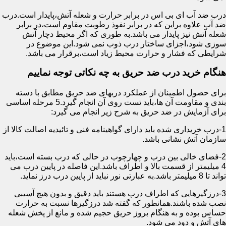
درب ضد آب ای بی اس در برابر حرارت و شعله آتش،پایدار است.درب
ضد آب علاوه براین که در برابر نفوذ رطوبت مقاوم است،در برابر
شعله آتش نیز پایدار می باشد.به طوری که اگر محیط دچار آتش
سوزی شود،اجزای ساختار درب ذوب نمی شود.این موضوع در
شرایطی که فشار و حرارت محیط زیاد است،برقرار می باشد.
هنگام خرید درب ضد حریق به چه نکاتی توجه نماییم
برای حصول اطمینان از عملکرد دربهای ضد حریق مطابق با دسته
بندی و مقاومت آن ها،باید تست روی آن انجام گیرد.5 مرحله اساسی
برای آزمایش در ضد حریق به شرح زیر انجام می گیرد:
1-درب خریداری شده باید دارای گواهینامه فنی و تائیدیه اصالت کالا از
سازمان آتش نشانی باشد.
2-فضای خالی بین درب و چهارچوب در حالی که درب بسته است،باید
4 میلیمتر از قسمت بالا و اطراف باشد.این فاصله در پایین درب می
تواند تا 8 میلیمتر باشد.به عبارتی نور نباید از پایین درب درز نماید.
3-درزگیرهایی که اطراف درب هستند باید دقیق و بدون هیچ آسیبی
نصب شده باشند.همانطور که گفته شد درزگیرها نسبت به حرارت
حساس بوده و به هنگام بروز حریق حجیم شده و مانع از پخش شعله
های آتش و دود می شود.