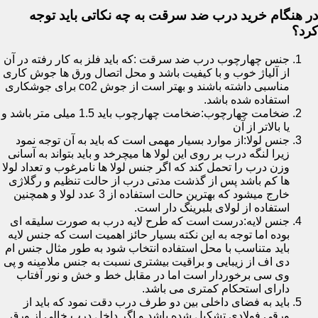
در هنگام خرید درب ضد سرقت به چه نکاتی باید توجه
کرد؟
جنس چهارچوب درب ضد سرقت :که باید فلز به کار رفته در آن
از آلیاژ خوب و با کیفیت باشد و محل اتصال ورق ها جوش کاری
مناسبی داشته باشند و بهتر است از جوش co2 برای جوشکاری
استفاده شده باشد.
ضخامت چهارچوب:ضخامت چهارچوب باید 1.5 میلی متر باشد و
یا بالاتر از آن
جنس لولا:از موارد بسیار مهمی است که باید به آن توجه نمود
زیرا لنگه درب بر روی این لولا ها میچرخد و باید بتواند به آسانی
وزن درب را تحمل کند که اگر جنس لولا ها نامرغوب و تعداد لولا
ها کم باشد پس از گذشت مدتی درب از حالت تنظیم و رگلاژی
خارج میشود که بهترین حالت استفاده از 3 عدد لولا و همچنین
استفاده از لولای بلبرینگ دار است.
جنس لایه:درست است که طرح لایه درب به صورت سلیقه ای
بوده اما توجه به این نکته بسیار حائز اهمیت است که جنس لایه
باید متناسب با محل استفاده انتخاب شود به طور مثال جنس ام
دی اف از زیبایی و براقیت بیشتری نسبت به جنس ملامینه و پی
وی سی برخوردار است اما در مقابل خط و خش و نور آفتاب
دارای استحکام کمتری می باشد.
باید به فضای داخلی بین دو طرف درب دقت نمود که باید از
ورقی فولادی تشکیل شده باشد و اگر داخل درب خالی از ورق