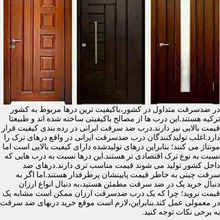
در ضدسرقت متداول در کشور،باکیفیت ترین درها مربوط به کشور
ترکیه هستند.این درب ها از مصالح باکیفیتی ساخته شده اند و طبیعتا
قیمت بالایی نیز دارند.درب ضد سرقت ایرانی در رده بندی کیفیت قرار
دارد.اغلب تولیدکنندگان درب ضدسرقت ایرانی در واقع درهای ترک را
مونتاژ می کنند؛ بنابراین درهای تولیدشده دارای کیفیت بالایی است اما
نسبت به نوع ترک اقتصادی تر هستند.این درها نسبت به درب هایی که
داخل کشور تولید می شوند قیمت مناسب تری دارند.درهای ضد
سرقت چینی به خاطر قیمت پایینشان پرطرفدار هستند.اما اگر به
دنبال خرید یک در ضد سرقت مطمئن هستید،به دنبال انواع ارزان
قیمت نروید؛ چرا که یک درب ضدسرقت ارزان ممکن است مشابه یک
در معمولی عمل کند.بنابراین،لازم است موقع خرید دربهای ضد سرقت
به برخی نکات توجه کنید.