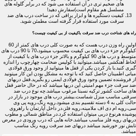
های ضخیم تری در آن استفاده می شود که در برابر گلوله های
مسلسل هم مقاوم است)سفارش دهید!
کیفیت دستگیره ها و ابزار یراقی که در ساخت درب های ضد
سرقت مورد استفاده قرار گرفته است مطمئن شوید.
راه های شناخت درب ضد سرقت باکیفیت از بی کیفیت چیست؟
اولین راه وزن درب هست که به صورت کلی درب های کمتر از 60
کیلوگرم جزء درب های بی کیفیت محسوب میشود،70 تا 90 درب های
متوسط و درب های 90 کیلوگرم و بالاتر جزء درب های با کیفیت از
لحاظ آهنکشی میباشد.میتوانید با کولیس ضخامت چهارچوب را اندازه
گیری کنید.با باز کردن یکی از قفل ها میتوانید از وجود ورق فولادی
میانی اطمینان حاصل کنید که با توجه به مشکل بودن این کار میتونید
از فروشنده تضمین وجود ورق فولادی ایمنی رو بگیرید.قفل دربهای
ضد سرقت جزء مهم امنیتی این دربها میباشد که در حال حاضر قفل
های ساخت کشور ترکیه نسبتا مرغوب میباشد.چه نوع درب ضد
سرقتی مناسب منزل شماست.بیشتر درب های موجود در بازار در
حالت کلی به 4 دسته تقسیم بندی میشود.رویه رنگ،رویه پی وی
سی،رویه ام دی اف ملامینه،رویه فلز،در داخل آپارتمان با راهروی
پوشیده هرنوع دربی میتوان استفاده کرد.در مناطق شمالی و مطوب
دربهای رویه فلز مناسب میباشد.خانه هایی که درب ورودی در معرض
تابش نور خورشید میباشد دربهای ضد سرقت رویه رنگ مناسب
میباشد.