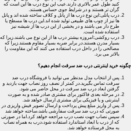
کنید طول عمر بالاتری دارند.عیب این نوع درب ها این است که
گران تر هستند و در شرایط جوی حساس هستند.
درب پانلی:این نوع درب ها از پانل و کلاف ساخته شده اند و پانل
ها نیز از چوب های طبیعی تولید شده اند.این درب ها مسطح یا
طرح دار می باشند و در بخشی از این درب ها از شیشه نیز
استفاده شده است.
درب روکشی:امروزه بیشتر درب ها از این نوع می باشند.زیرا که
بسیار مدرن هستند.در برابر ضربه بسیار مقاوم هستند.زیرا که
مصالحی را در داخل درب استفاده می کنند که این مقاومت را
بالاتر می برد.
چگونه خرید اینترنتی درب ضد سرقت انجام دهیم؟
پس از انتخاب مدل مدنظر می توانید با فروشگاه درب ضد
سرقت تماس بگیرید.در کمتر از نصف روز نصاب جهت بازدید و
گرفتن ابعاد درب ضد سرقت در محل حاضر می شود.
در مرحله بعدی فاکتور برای مشتری صادر شده و به صورت
اینترنتی و یا فیزیکی برای مشتری ارسال خواهد شد.
پس از واریز مبلغ پیش پرداخت و ارسال تصویر فیش واریزی در
صورتی که درب ضد سرقت سفارشی باشد،ساخته خواهد شد
سپس نصاب جهت نصب درب مراجعه خواهد کرد.اما در صورتی
که از درب با ابعاد استاندارد استفاده شود،درب به همراه نصاب
به محل فرستاده خواهد شد.