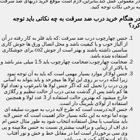
در معمولی عمل کند.بنابراین،لازم است موقع خرید دربهای ضد سرقت
به برخی نکات توجه کنید.
در هنگام خرید درب ضد سرقت به چه نکاتی باید توجه
کرد؟
جنس چهارچوب درب ضد سرقت :که باید فلز به کار رفته در آن
از آلیاژ خوب و با کیفیت باشد و محل اتصال ورق ها جوش کاری
مناسبی داشته باشند و بهتر است از جوش co2 برای جوشکاری
استفاده شده باشد.
ضخامت چهارچوب:ضخامت چهارچوب باید 1.5 میلی متر باشد و
یا بالاتر از آن
جنس لولا:از موارد بسیار مهمی است که باید به آن توجه نمود
زیرا لنگه درب بر روی این لولا ها میچرخد و باید بتواند به آسانی
وزن درب را تحمل کند که اگر جنس لولا ها نامرغوب و تعداد لولا
ها کم باشد پس از گذشت مدتی درب از حالت تنظیم و رگلاژی
خارج میشود که بهترین حالت استفاده از 3 عدد لولا و همچنین
استفاده از لولای بلبرینگ دار است.
جنس لایه:درست است که طرح لایه درب به صورت سلیقه ای
بوده اما توجه به این نکته بسیار حائز اهمیت است که جنس لایه
باید متناسب با محل استفاده انتخاب شود به طور مثال جنس ام
دی اف از زیبایی و براقیت بیشتری نسبت به جنس ملامینه و پی
وی سی برخوردار است اما در مقابل خط و خش و نور آفتاب
دارای استحکام کمتری می باشد.