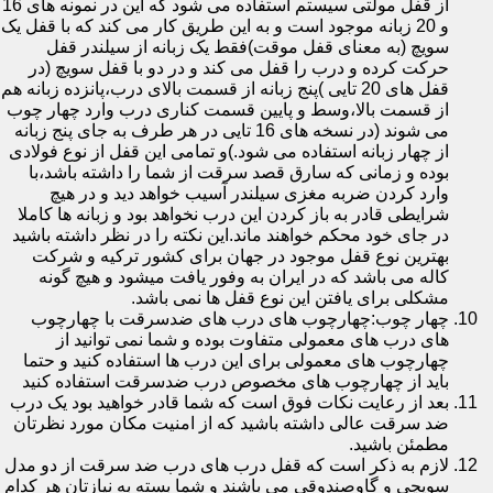
از قفل مولتی سیستم استفاده می شود که این در نمونه های 16
و 20 زبانه موجود است و به این طریق کار می کند که با قفل یک
سویچ (به معنای قفل موقت)فقط یک زبانه از سیلندر قفل
حرکت کرده و درب را قفل می کند و در دو با قفل سویچ (در
قفل های 20 تایی )پنج زبانه از قسمت بالای درب،پانزده زبانه هم
از قسمت بالا،وسط و پایین قسمت کناری درب وارد چهار چوب
می شوند (در نسخه های 16 تایی در هر طرف به جای پنج زبانه
از چهار زبانه استفاده می شود.)و تمامی این قفل از نوع فولادی
بوده و زمانی که سارق قصد سرقت از شما را داشته باشد،با
وارد کردن ضربه مغزی سیلندر آسیب خواهد دید و در هیچ
شرایطی قادر به باز کردن این درب نخواهد بود و زبانه ها کاملا
در جای خود محکم خواهند ماند.این نکته را در نظر داشته باشید
بهترین نوع قفل موجود در جهان برای کشور ترکیه و شرکت
کاله می باشد که در ایران به وفور یافت میشود و هیچ گونه
مشکلی برای یافتن این نوع قفل ها نمی باشد.
چهار چوب:چهارچوب های درب های ضدسرقت با چهارچوب
های درب های معمولی متفاوت بوده و شما نمی توانید از
چهارچوب های معمولی برای این درب ها استفاده کنید و حتما
باید از چهارچوب های مخصوص درب ضدسرقت استفاده کنید
بعد از رعایت نکات فوق است که شما قادر خواهید بود یک درب
ضد سرقت عالی داشته باشید که از امنیت مکان مورد نظرتان
مطمئن باشید.
لازم به ذکر است که قفل درب های درب ضد سرقت از دو مدل
سویچی و گاوصندوقی می باشند و شما بسته به نیازتان هر کدام