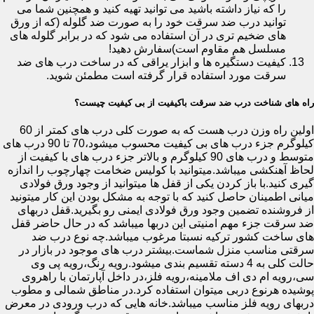
را که نیاز داشته باشید می توانید تهیه کنید و همچنین شما می
توانید درب ضد سرقت خود را به صورت ضد گلوله (که از ورق
های ضخیم تری در آن استفاده می شود که در برابر گلوله های
مسلسل هم مقاوم است)سفارش دهید!
کیفیت دستگیره ها و ابزار یراقی که در ساخت درب های ضد
سرقت مورد استفاده قرار گرفته است مطمئن شوید.
راه های شناخت درب ضد سرقت باکیفیت از بی کیفیت چیست؟
اولین راه وزن درب هست که به صورت کلی درب های کمتر از 60
کیلوگرم جزء درب های بی کیفیت محسوب میشود،70 تا 90 درب های
متوسط و درب های 90 کیلوگرم و بالاتر جزء درب های با کیفیت از
لحاظ آهنکشی میباشد.میتوانید با کولیس ضخامت چهارچوب را اندازه
گیری کنید.با باز کردن یکی از قفل ها میتوانید از وجود ورق فولادی
میانی اطمینان حاصل کنید که با توجه به مشکل بودن این کار میتونید
از فروشنده تضمین وجود ورق فولادی ایمنی رو بگیرید.قفل دربهای
ضد سرقت جزء مهم امنیتی این دربها میباشد که در حال حاضر قفل
های ساخت کشور ترکیه نسبتا مرغوب میباشد.چه نوع درب ضد
سرقتی مناسب منزل شماست.بیشتر درب های موجود در بازار در
حالت کلی به 4 دسته تقسیم بندی میشود.رویه رنگ،رویه پی وی
سی،رویه ام دی اف ملامینه،رویه فلز،در داخل آپارتمان با راهروی
پوشیده هرنوع دربی میتوان استفاده کرد.در مناطق شمالی و مطوب
دربهای رویه فلز مناسب میباشد.خانه هایی که درب ورودی در معرض