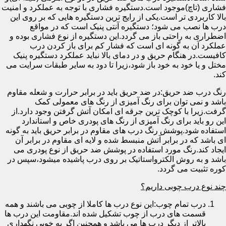
فشاری (تاچ)موجود است.دستگیره فشاری با توجه به عملکرد و امنیت
بالا کاربردی تر است.یکی از رایج ترین دستگیره هایی که بر روی این
درب ها نصب می شود؛ دستگیره آنتی پنیک است که در مواقع
اضطراری به راحتی باز می گردد.این دستگیره از نوع فشاری بوده و
عملکرد آن به گونه ای است که فشار کم برای باز کردن درب
کافیست.در هنگام حریق و در دمای بالا نباید عملکرد دستگیره پنیک
مختل و یا خود به خود باز شود،زیرا تا دود به سایر طبقات سرایت می
کند.
رنگ درب ضد حریق:در ضد حریق باید در برابر حرارت و شعله مقاوم
باشد و نمی توان برای رنگ آمیزی از رنگ های معمولی کمک
گرفت.زیرا با کوچک ترین جرقه ای امکان آتش گرفتن وجود دارد.از
این رو باید برای رنگ آمیزی از رنگ های پودری خاص و استاندارد
استفاده شود.پوشش رنگ درب های مقاوم در برابر حریق باید به گونه
ای باشد که در برابر آتش منبسط شده و لایه ای مقاوم در برابر آن
ایجاد کند.رنگ مورد استفاده در پوشش ضد حریق از نوع پودری می
باشد و به روش الکترواستاتیک بر روی درب پاشیده میشود،سپس در
کوره تثبیت می گردد.
چند نوع درب چوبی داریم؟
درب تمام چوب:این نوع درب ها کاملا از چوبی می باشند و همه
قسمت های درب از چوب تشکیل شده اند.مقاومت این درب ها
بالاتر از دیگر درب ها می باشد و همچنین اگر به خوبی نگهداری