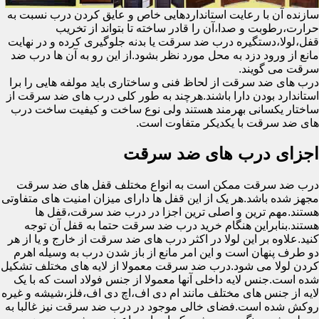
سازنده آن با رعایت استانداردهایی خاص و عایق کردن درب نسبت به
حرارت،رطوبت و صدا،آن را قادر ساخته تا بتواند از تخریب
قفل،لولا،دستگیره درب ضد سرقت یا بدنه جلوگیری کرده و در نهایت
مانع از ورود دزد به محل مورد نظر بشود.از این رو به آن ها درب ضد
سرقت می گویند.
درب های ضد سرقت از لحاظ فنی و ساختاری باید مولفه هایی را برا
استاندارد بودن دارا باشند.هرچند به طور کلی درب های ضد سرقت از
ساختار یکسانی بهرمند هستند ولی نوع ساخت و کیفیت ساخت درب
های ضد سرقت با یکدیکر متفاوت است.
اجزای درب های ضد سرقت
درب ضد سرقت ممکن است به انواع مختلف قفل های ضد سرقت
مجهز شده باشد.هر یک از این قفل ها دارای میزان امنیت های متفاوتی
هستند.مهم ترین و اصلی ترین اجزا در درب ضد سرقت،قفل ها
هستند.بنابراین هنگام خرید درب ضد سرقت حتما به قفل آن توجه
کنید.علاوه بر این لولا در اکثر درب های ضد سرقت از خارج و یا از هر
دو طرف پنهان است و این امر مانع از باز شدن درب به وسیله اهرم
کردن لولا می شود.درب ضد سرقت معمولا از لایه های مختلف تشکیل
شده است.جنس لایه داخلی آنها معمولا از جنس فولاد است که با یک
لایه از جنس های مختلف مانند ام دی اف،اچ دی اف،فلز،شیشه و غیره
روکش شده است.فضای خالی موجود در درب ضد سرقت نیز غالبا به