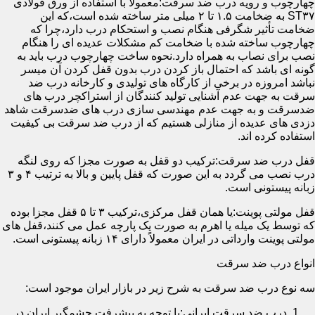
چهارچوب و رویه درب ضد سرقت:معمولاً با استفاده از ورق فولادی
ST۳۷ به ضخامت ۱.۵ تا ۲ میلی متر ساخته شده است،که این
ضخامت تأثیر شگرفی هنگام نصب و استحکام درب دارد،چرا که
چهارچوب ساخته شده با ضخامت کم مشکلات عدیده ای را هنگام
نصب برای نصاب به همراه دارد.نحوه ساخت چهارچوب درب باید به
گونه ای باشد که احتمال باز کردن درب بدون قفل کردن آن میسر
نباشد امروزه در برخی از کارگاه های تولیدی و کارخانه درب ضد
سرقت به جهت عدم آشنایی تولید کنندگان از استراکچر درب های
ضدسرقت و به جهت عدم مهندسی سازی درب های ضدسرقت شاهد
دزدی های عدیده از منازلی هستیم که از درب ضد سرقت بی کیفیت
استفاده کرده اند.
قفل درب ضد سرقت:ترکیب دو قفل به صورت مجزا که روی لنگه
درب نصب می گردد به این صورت که قفل پایین و بالا به ترتیب ۴ و ۳
زبانه پیستونی است.
قفل مولتی پوینت:یا همان قفل مرکزی،ترکیب ۳ تا ۵ قفل مجزا بوده
که توسط یک میله یا اهرم به صورت یک پارچه عمل می کنند،قفل های
مولتی پوینت وارداتی در ایران معمولاً دارای ۱۴ زبانه پیستونی است.
انواع درب ضد سرقت
سه نوع درب ضد سرقت به شرح زیر در بازار ایران موجود است:
درب ضد سرقت ایرانی:با توجه به پیشرفت چشمگیر ایران در