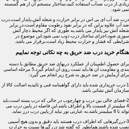
زیادی از درب ضدآب استفاده کنید،ساختار منسجم آن از هم گسسته
نمی شود.
درب ضد آب ای بی اس در برابر حرارت و شعله آتش،پایدار است.درب
ضد آب علاوه براین که در برابر نفوذ رطوبت مقاوم است،در برابر
شعله آتش نیز پایدار می باشد.به طوری که اگر محیط دچار آتش
سوزی شود،اجزای ساختار درب ذوب نمی شود.این موضوع در
شرایطی که فشار و حرارت محیط زیاد است،برقرار می باشد.
هنگام خرید درب ضد حریق به چه نکاتی توجه نماییم
برای حصول اطمینان از عملکرد دربهای ضد حریق مطابق با دسته
بندی و مقاومت آن ها،باید تست روی آن انجام گیرد.5 مرحله اساسی
برای آزمایش در ضد حریق به شرح زیر انجام می گیرد:
1-درب خریداری شده باید دارای گواهینامه فنی و تائیدیه اصالت کالا از
سازمان آتش نشانی باشد.
2-فضای خالی بین درب و چهارچوب در حالی که درب بسته است،باید
4 میلیمتر از قسمت بالا و اطراف باشد.این فاصله در پایین درب می
تواند تا 8 میلیمتر باشد.به عبارتی نور نباید از پایین درب درز نماید.
3-درزگیرهایی که اطراف درب هستند باید دقیق و بدون هیچ آسیبی
نصب شده باشند.همانطور که گفته شد درزگیرها نسبت به حرارت