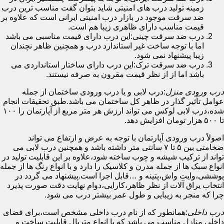
زمینه تولید درب های امنیتی شاید بتوان گفت مناسب ترین درب
ضد سرقت موجود در بازار درب امنیتی ایرانی است که علاوه بر
قیمت مناسب دارای ظاهری زیبا هم است.
درب ضد سرقت چینی:این درب دارای قیمت مناسبی می باشد
اما با توجه ساخت غیر استاندارد درب و همچنین ظاهر نچندان
زیبا پیشنهاد نمی شود.
درب ضد سرقت ترک:این درب دارای ساختار استانداردی می
باشد اما از از نظر قیمت مقرون به صرفه نیستند.
درب ورودی منزل
:درب لابی و یا درب ورودی ساختمان از جمله
عوامل تأثیر گذار در ظاهر کل ساختمان می باشد.طبق تحقیقات انجام
شده،درب لابی لوکس می تواند ارزش هر متر مربع از آپارتمان را ۱۰۰
تا ۵۰۰ هزار تومان افزایش دهد.
اصولاً درب ورودی آپارتمان با توجه به عرض و ارتفاع می تواند
ضخامتی بین ۵ تا ۷ سانتی متر داشته باشد و همچنین درب لابی می
تواند از ترکیب شیشه و چوب ساخته شود،علاوه بر این قابلیت تولید در
انواع سبک ها از جمله مدرن و کلاسیک را دارد و با انواع رنگ ها از جمله
پوششی،وایت واش،پتینه و …قابل اجرا است.پیشنهاد می گردد در
انتخاب یراق آلات از نظر ظاهر،کارایی،دوام نهایت دقت صورت پذیرد
چرا که منجر به زیبایی و طول عمر بیشتر درب می شود.
درب داخلی
:همانطور که از نام درب داخلی مشخص است،برای فضای
داخلی منازل مناسب می باشد که با انواع متریال قابلیت ساخت و