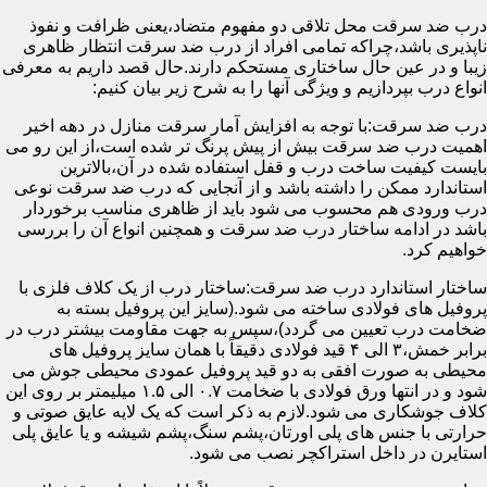
درب ضد سرقت محل تلاقی دو مفهوم متضاد،یعنی ظرافت و نفوذ
ناپذیری باشد،چراکه تمامی افراد از درب ضد سرقت انتظار ظاهری
زیبا و در عین حال ساختاری مستحکم دارند.حال قصد داریم به معرفی
انواع درب بپردازیم و ویژگی آنها را به شرح زیر بیان کنیم:
درب ضد سرقت:با توجه به افزایش آمار سرقت منازل در دهه اخیر
اهمیت درب ضد سرقت بیش از پیش پرنگ تر شده است،از این رو می
بایست کیفیت ساخت درب و قفل استفاده شده در آن،بالاترین
استاندارد ممکن را داشته باشد و از آنجایی که درب ضد سرقت نوعی
درب ورودی هم محسوب می شود باید از ظاهری مناسب برخوردار
باشد در ادامه ساختار درب ضد سرقت و همچنین انواع آن را بررسی
خواهیم کرد.
ساختار استاندارد درب ضد سرقت:ساختار درب از یک کلاف فلزی با
پروفیل های فولادی ساخته می شود.(سایز این پروفیل بسته به
ضخامت درب تعیین می گردد)،سپس به جهت مقاومت بیشتر درب در
برابر خمش،۳ الی ۴ قید فولادی دقیقاً با همان سایز پروفیل های
محیطی به صورت افقی به دو قید پروفیل عمودی محیطی جوش می
شود و در انتها ورق فولادی با ضخامت ۰.۷ الی ۱.۵ میلیمتر بر روی این
کلاف جوشکاری می شود.لازم به ذکر است که یک لایه عایق صوتی و
حرارتی با جنس های پلی اورتان،پشم سنگ،پشم شیشه و یا عایق پلی
استایرن در داخل استراکچر نصب می شود.