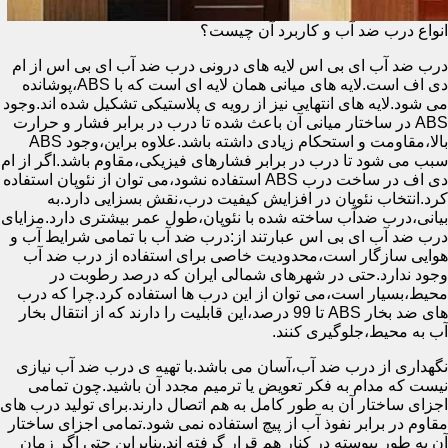
انواع درب ضد آب و کاربرد آن چیست؟
درب ضد آب ای بی اس لایه های درونی درب ضد آب ای بی اس از ام
دی اف است.لایه های میانی همان لایه ای است که با ABS،پوشانده
می شود.لایه های انتهایی نیز از رویه ی پلاستیکی تشکیل شده اند.وجود
ABS در ساختار میانی آن باعث شده تا درب در برابر فشار و حرارت
بالا،مقاومت و استحکام زیادی داشته باشد.علاوه براین،وجود ABS
سبب می شود تا درب در برابر فشارهای فیزیکی،مقاوم باشد.اگر از ام
دی اف در ساخت درب ABS استفاده نشود،می توان از نئوپان استفاده
کرد.انتخاب نئوپان در افزایش کیفیت درب،نقش بسزایی دارد.به
بیانی،درب ضدآب ساخته شده با نئوپان،طول عمر بیشتری دارد.مزایای
درب ضد آب ای بی اس عبارتند از:درب ضد آب با تمامی شرایط آب و
هوایی سازگار است،محدودیت خاصی برای استفاده از درب ضد آب
وجود ندارد.حتی در شهرهای شمالی ایران که درصد رطوبت در
محیط،بسیار است،می توان از این درب ها استفاده کرد.چرا که درب
های ضد بخار ABS تا 99 درصد،این قابلیت را دارند که از انتقال بخار
آب به محیط،جلوگیری کنند.
نگهداری از درب ضد آب،آسان می باشد.با تهیه ی درب ضد آب نیازی
نیست که مدام به فکر تعویض یا ترمیم مجدد آن باشید.چون تمامی
اجزای ساختار آن به طور کامل به هم اتصال دارند.برای تولید درب های
مقاوم در برابر نفوذ آب از پیچ استفاده نمی شود.تمامی اجزای ساختار
آن به طور پیوسته در کنار هم قرار گرفته اند.بنابراین حتی اگر زمان