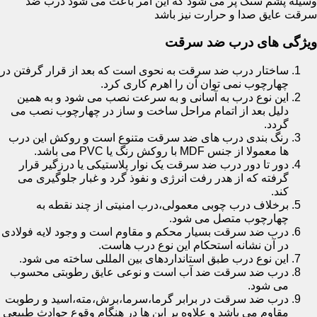
وسیله پشم سنگ پر می شود که این امر باعث می شود درب ضد
سرقت عایق صدا و حرارت نیز باشد
ویژگی های درب ضد سرقت
ساختار درب ضد سرقت به نحوی است که بعد از قرار گرفتن در
چهارچوب نمی توان آن را اهرم کاری کرد.
این نوع درب به آسانی و به سرعت نصب می شود و به همین
دلیل بعد از اتمام مراحل ساخت و ساز در چهارچوب نصب می
گردد.
رنگ بندی درب های ضد سرقت متنوع است و روکش این درب
ها معمولا از جنس MDF با روکش رنگ یا PVC می باشد.
دور تا دور درب ضد سرقت یک نوار پلاستیکی یا درزگیر قرار
گرفته که از هدر رفت انرژی و نفوذ گرد و غبار جلوگیری می
کند.
برخلاف درب چوبی معمولی،درب امنیتی از چند نقطه به
چهارچوب متصل می شود.
درب ضد سرقت بسیار محکم و مقاوم است و وجود لایه فولادی
در آن نشانه استحکام این نوع درب هاست.
این نوع درب طبق استانداردهای بین المللی ساخته می شود.
درب ضد سرقت ضد آب است و نوعی عایق رطوبتی محسوب
می شود.
درب ضد سرقت در برابر گرما،سرما،برش،مته،اسید و رطوبت
مقاوم می باشد و علاوه بر این ها در هنگام وقوع حوادث طبیعی