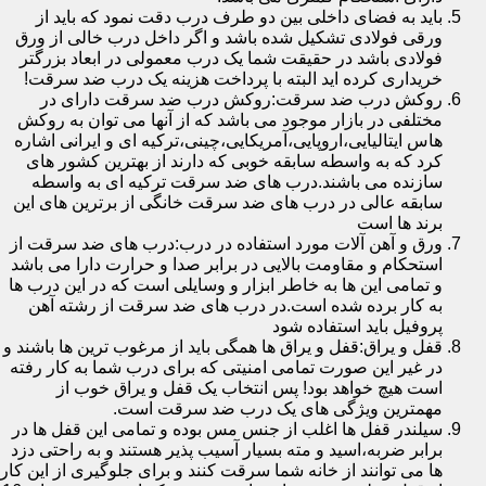
باید به فضای داخلی بین دو طرف درب دقت نمود که باید از
ورقی فولادی تشکیل شده باشد و اگر داخل درب خالی از ورق
فولادی باشد در حقیقت شما یک درب معمولی در ابعاد بزرگتر
خریداری کرده اید البته با پرداخت هزینه یک درب ضد سرقت!
روکش درب ضد سرقت:روکش درب ضد سرقت دارای در
مختلفی در بازار موجود می باشد که از آنها می توان به روکش
هاس ایتالیایی،اروپایی،آمریکایی،چینی،ترکیه ای و ایرانی اشاره
کرد که به واسطه سابقه خوبی که دارند از بهترین کشور های
سازنده می باشند.درب های ضد سرقت ترکیه ای به واسطه
سابقه عالی در درب های ضد سرقت خانگی از برترین های این
برند ها است
ورق و آهن آلات مورد استفاده در درب:درب های ضد سرقت از
استحکام و مقاومت بالایی در برابر صدا و حرارت دارا می باشد
و تمامی این ها به خاطر ابزار و وسایلی است که در این درب ها
به کار برده شده است.در درب های ضد سرقت از رشته آهن
پروفیل باید استفاده شود
قفل و یراق:قفل و یراق ها همگی باید از مرغوب ترین ها باشند و
در غیر این صورت تمامی امنیتی که برای درب شما به کار رفته
است هیچ خواهد بود! پس انتخاب یک قفل و یراق خوب از
مهمترین ویژگی های یک درب ضد سرقت است.
سیلندر قفل ها اغلب از جنس مس بوده و تمامی این قفل ها در
برابر ضربه،اسید و مته بسیار آسیب پذیر هستند و به راحتی دزد
ها می توانند از خانه شما سرقت کنند و برای جلوگیری از این کار