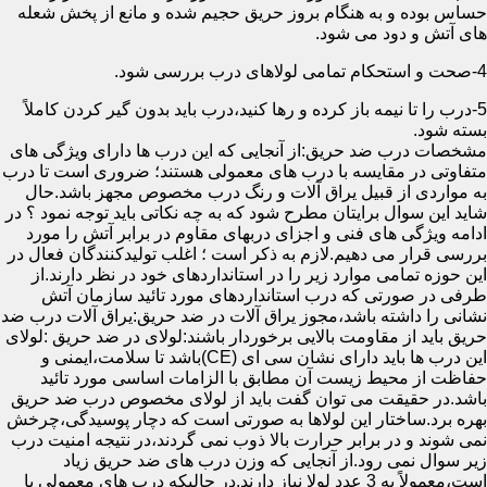
حساس بوده و به هنگام بروز حریق حجیم شده و مانع از پخش شعله
های آتش و دود می شود.
4-صحت و استحکام تمامی لولاهای درب بررسی شود.
5-درب را تا نیمه باز کرده و رها کنید،درب باید بدون گیر کردن کاملاً
بسته شود.
مشخصات درب ضد حریق:از آنجایی که این درب ها دارای ویژگی های
متفاوتی در مقایسه با درب های معمولی هستند؛ ضروری است تا درب
به مواردی از قبیل یراق آلات و رنگ درب مخصوص مجهز باشد.حال
شاید این سوال برایتان مطرح شود که به چه نکاتی باید توجه نمود ؟ در
ادامه ویژگی های فنی و اجزای دربهای مقاوم در برابر آتش را مورد
بررسی قرار می دهیم.لازم به ذکر است ؛ اغلب تولیدکنندگان فعال در
این حوزه تمامی موارد زیر را در استانداردهای خود در نظر دارند.از
طرفی در صورتی که درب استانداردهای مورد تائید سازمان آتش
نشانی را داشته باشد،مجوز یراق آلات در ضد حریق:یراق آلات درب ضد
حریق باید از مقاومت بالایی برخوردار باشند:لولای در ضد حریق :لولای
این درب ها باید دارای نشان سی ای (CE)باشد تا سلامت،ایمنی و
حفاظت از محیط زیست آن مطابق با الزامات اساسی مورد تائید
باشد.در حقیقت می توان گفت باید از لولای مخصوص درب ضد حریق
بهره برد.ساختار این لولاها به صورتی است که دچار پوسیدگی،چرخش
نمی شوند و در برابر حرارت بالا ذوب نمی گردند،در نتیجه امنیت درب
زیر سوال نمی رود.از آنجایی که وزن درب های ضد حریق زیاد
است،معمولاً به 3 عدد لولا نیاز دارند.در حالیکه درب های معمولی با