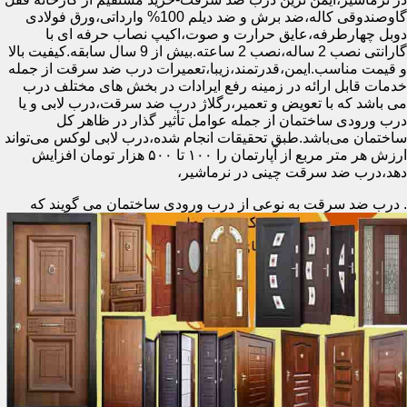
گاوصندوقی کاله،ضد برش و ضد دیلم 100% وارداتی،ورق فولادی
دوبل چهارطرفه،عایق حرارت و صوت،اکیپ نصاب حرفه ای با
گارانتی نصب 2 ساله،نصب 2 ساعته.بیش از 9 سال سابقه.کیفیت بالا
و قیمت مناسب.ایمن،قدرتمند،زیبا،تعمیرات درب ضد سرقت از جمله
خدمات قابل ارائه در زمینه رفع ایرادات در بخش های مختلف درب
می باشد که با تعویض و تعمیر،رگلاژ درب ضد سرقت،درب لابی و یا
درب ورودی ساختمان از جمله عوامل تأثیر گذار در ظاهر کل
ساختمان می‌باشد.طبق تحقیقات انجام شده،درب لابی لوکس می‌تواند
ارزش هر متر مربع از آپارتمان را ۱۰۰ تا ۵۰۰ هزار تومان افزایش
دهد،درب ضد سرقت چینی در نرماشیر،
.
درب ضد سرقت به نوعی از درب ورودی ساختمان می گویند که