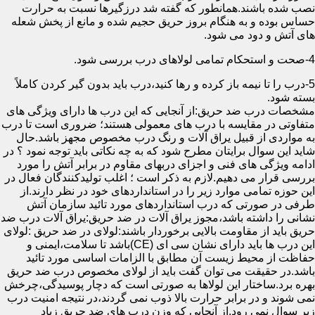
نصب شده باشند.همانطور که گفته شد درزگیرها نسبت به حرارت
حساس بوده و به هنگام بروز حریق حجیم شده و مانع از پخش شعله
های آتش و دود می شود.
4-صحت و استحکام تمامی لولاهای درب بررسی شود.
5-درب را تا نیمه باز کرده و رها کنید،درب باید بدون گیر کردن کاملاً
بسته شود.
مشخصات درب ضد حریق:از آنجایی که این درب ها دارای ویژگی های
متفاوتی در مقایسه با درب های معمولی هستند؛ ضروری است تا درب
به مواردی از قبیل یراق آلات و رنگ درب مخصوص مجهز باشد.حال
شاید این سوال برایتان مطرح شود که به چه نکاتی باید توجه نمود ؟ در
ادامه ویژگی های فنی و اجزای دربهای مقاوم در برابر آتش را مورد
بررسی قرار می دهیم.لازم به ذکر است ؛ اغلب تولیدکنندگان فعال در
این حوزه تمامی موارد زیر را در استانداردهای خود در نظر دارند.از
طرفی در صورتی که درب استانداردهای مورد تائید سازمان آتش
نشانی را داشته باشد،مجوز یراق آلات در ضد حریق:یراق آلات درب ضد
حریق باید از مقاومت بالایی برخوردار باشند:لولای در ضد حریق :لولای
این درب ها باید دارای نشان سی ای (CE)باشد تا سلامت،ایمنی و
حفاظت از محیط زیست آن مطابق با الزامات اساسی مورد تائید
باشد.در حقیقت می توان گفت باید از لولای مخصوص درب ضد حریق
بهره برد.ساختار این لولاها به صورتی است که دچار پوسیدگی،چرخش
نمی شوند و در برابر حرارت بالا ذوب نمی گردند،در نتیجه امنیت درب
زیر سوال نمی رود.از آنجایی که وزن درب های ضد حریق زیاد