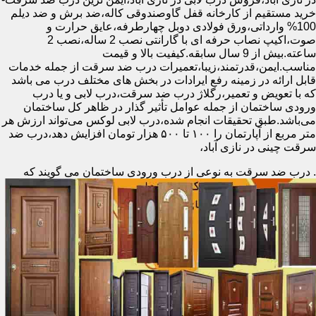
خرید مستقیم از کارخانه قفل گاوصندوقی کاله،ضد برش و ضد دیلم
100% وارداتی،ورق فولادی دوبل چهارطرفه،عایق حرارت و
صوت،اکیپ نصاب حرفه ای با گارانتی نصب 2 ساله،نصب 2
ساعته.بیش از 9 سال سابقه.کیفیت بالا و قیمت
مناسب.ایمن،قدرتمند،زیبا،تعمیرات درب ضد سرقت از جمله خدمات
قابل ارائه در زمینه رفع ایرادات در بخش های مختلف درب می باشد
که با تعویض و تعمیر،رگلاژ درب ضد سرقت،درب لابی و یا درب
ورودی ساختمان از جمله عوامل تأثیر گذار در ظاهر کل ساختمان
می‌باشد.طبق تحقیقات انجام شده،درب لابی لوکس می‌تواند ارزش هر
متر مربع از آپارتمان را ۱۰۰ تا ۵۰۰ هزار تومان افزایش دهد،درب ضد
سرقت چینی در نازی آباد،
.
درب ضد سرقت به نوعی از درب ورودی ساختمان می گویند که