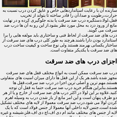
سازنده آن با رعایت استانداردهایی خاص و عایق کردن درب نسبت به
حرارت،رطوبت و صدا،آن را قادر ساخته تا بتواند از تخریب
قفل،لولا،دستگیره درب ضد سرقت یا بدنه جلوگیری کرده و در نهایت
مانع از ورود دزد به محل مورد نظر بشود.از این رو به آن ها درب ضد
سرقت می گویند.
درب های ضد سرقت از لحاظ فنی و ساختاری باید مولفه هایی را برا
استاندارد بودن دارا باشند.هرچند به طور کلی درب های ضد سرقت از
ساختار یکسانی بهرمند هستند ولی نوع ساخت و کیفیت ساخت درب
های ضد سرقت با یکدیکر متفاوت است.
اجزای درب های ضد سرقت
درب ضد سرقت ممکن است به انواع مختلف قفل های ضد سرقت
مجهز شده باشد.هر یک از این قفل ها دارای میزان امنیت های متفاوتی
هستند.مهم ترین و اصلی ترین اجزا در درب ضد سرقت،قفل ها
هستند.بنابراین هنگام خرید درب ضد سرقت حتما به قفل آن توجه
کنید.علاوه بر این لولا در اکثر درب های ضد سرقت از خارج و یا از هر
دو طرف پنهان است و این امر مانع از باز شدن درب به وسیله اهرم
کردن لولا می شود.درب ضد سرقت معمولا از لایه های مختلف تشکیل
شده است.جنس لایه داخلی آنها معمولا از جنس فولاد است که با یک
لایه از جنس های مختلف مانند ام دی اف،اچ دی اف،فلز،شیشه و غیره