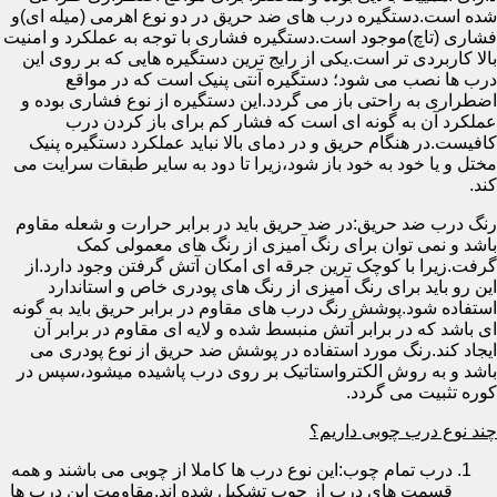
شده است.دستگیره درب های ضد حریق در دو نوع اهرمی (میله ای)و
فشاری (تاچ)موجود است.دستگیره فشاری با توجه به عملکرد و امنیت
بالا کاربردی تر است.یکی از رایج ترین دستگیره هایی که بر روی این
درب ها نصب می شود؛ دستگیره آنتی پنیک است که در مواقع
اضطراری به راحتی باز می گردد.این دستگیره از نوع فشاری بوده و
عملکرد آن به گونه ای است که فشار کم برای باز کردن درب
کافیست.در هنگام حریق و در دمای بالا نباید عملکرد دستگیره پنیک
مختل و یا خود به خود باز شود،زیرا تا دود به سایر طبقات سرایت می
کند.
رنگ درب ضد حریق:در ضد حریق باید در برابر حرارت و شعله مقاوم
باشد و نمی توان برای رنگ آمیزی از رنگ های معمولی کمک
گرفت.زیرا با کوچک ترین جرقه ای امکان آتش گرفتن وجود دارد.از
این رو باید برای رنگ آمیزی از رنگ های پودری خاص و استاندارد
استفاده شود.پوشش رنگ درب های مقاوم در برابر حریق باید به گونه
ای باشد که در برابر آتش منبسط شده و لایه ای مقاوم در برابر آن
ایجاد کند.رنگ مورد استفاده در پوشش ضد حریق از نوع پودری می
باشد و به روش الکترواستاتیک بر روی درب پاشیده میشود،سپس در
کوره تثبیت می گردد.
چند نوع درب چوبی داریم؟
درب تمام چوب:این نوع درب ها کاملا از چوبی می باشند و همه
قسمت های درب از چوب تشکیل شده اند.مقاومت این درب ها