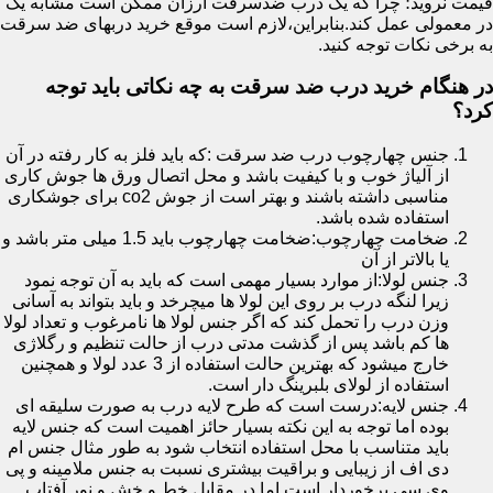
قیمت نروید؛ چرا که یک درب ضدسرقت ارزان ممکن است مشابه یک
در معمولی عمل کند.بنابراین،لازم است موقع خرید دربهای ضد سرقت
به برخی نکات توجه کنید.
در هنگام خرید درب ضد سرقت به چه نکاتی باید توجه
کرد؟
جنس چهارچوب درب ضد سرقت :که باید فلز به کار رفته در آن
از آلیاژ خوب و با کیفیت باشد و محل اتصال ورق ها جوش کاری
مناسبی داشته باشند و بهتر است از جوش co2 برای جوشکاری
استفاده شده باشد.
ضخامت چهارچوب:ضخامت چهارچوب باید 1.5 میلی متر باشد و
یا بالاتر از آن
جنس لولا:از موارد بسیار مهمی است که باید به آن توجه نمود
زیرا لنگه درب بر روی این لولا ها میچرخد و باید بتواند به آسانی
وزن درب را تحمل کند که اگر جنس لولا ها نامرغوب و تعداد لولا
ها کم باشد پس از گذشت مدتی درب از حالت تنظیم و رگلاژی
خارج میشود که بهترین حالت استفاده از 3 عدد لولا و همچنین
استفاده از لولای بلبرینگ دار است.
جنس لایه:درست است که طرح لایه درب به صورت سلیقه ای
بوده اما توجه به این نکته بسیار حائز اهمیت است که جنس لایه
باید متناسب با محل استفاده انتخاب شود به طور مثال جنس ام
دی اف از زیبایی و براقیت بیشتری نسبت به جنس ملامینه و پی
وی سی برخوردار است اما در مقابل خط و خش و نور آفتاب