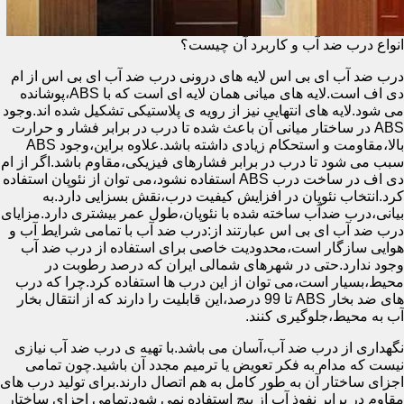
انواع درب ضد آب و کاربرد آن چیست؟
درب ضد آب ای بی اس لایه های درونی درب ضد آب ای بی اس از ام
دی اف است.لایه های میانی همان لایه ای است که با ABS،پوشانده
می شود.لایه های انتهایی نیز از رویه ی پلاستیکی تشکیل شده اند.وجود
ABS در ساختار میانی آن باعث شده تا درب در برابر فشار و حرارت
بالا،مقاومت و استحکام زیادی داشته باشد.علاوه براین،وجود ABS
سبب می شود تا درب در برابر فشارهای فیزیکی،مقاوم باشد.اگر از ام
دی اف در ساخت درب ABS استفاده نشود،می توان از نئوپان استفاده
کرد.انتخاب نئوپان در افزایش کیفیت درب،نقش بسزایی دارد.به
بیانی،درب ضدآب ساخته شده با نئوپان،طول عمر بیشتری دارد.مزایای
درب ضد آب ای بی اس عبارتند از:درب ضد آب با تمامی شرایط آب و
هوایی سازگار است،محدودیت خاصی برای استفاده از درب ضد آب
وجود ندارد.حتی در شهرهای شمالی ایران که درصد رطوبت در
محیط،بسیار است،می توان از این درب ها استفاده کرد.چرا که درب
های ضد بخار ABS تا 99 درصد،این قابلیت را دارند که از انتقال بخار
آب به محیط،جلوگیری کنند.
نگهداری از درب ضد آب،آسان می باشد.با تهیه ی درب ضد آب نیازی
نیست که مدام به فکر تعویض یا ترمیم مجدد آن باشید.چون تمامی
اجزای ساختار آن به طور کامل به هم اتصال دارند.برای تولید درب های
مقاوم در برابر نفوذ آب از پیچ استفاده نمی شود.تمامی اجزای ساختار