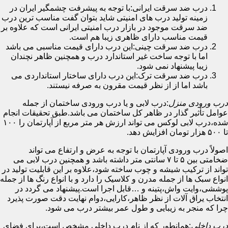
درب ضد سرقت ایرانی:با توجه به پیشرفت چشمگیر ایران در
زمینه تولید درب های امنیتی شاید بتوان گفت مناسب ترین درب
ضد سرقت موجود در بازار درب امنیتی ایرانی است که علاوه بر
قیمت مناسب دارای ظاهری زیبا هم است.
درب ضد سرقت چینی:این درب دارای قیمت مناسبی می باشد
اما با توجه ساخت غیر استاندارد درب و همچنین ظاهر نچندان
زیبا پیشنهاد نمی شود.
درب ضد سرقت ترک:این درب دارای ساختار استانداردی می
باشد اما از از نظر قیمت مقرون به صرفه نیستند.
درب ورودی منزل
:درب لابی و یا درب ورودی ساختمان از جمله
عوامل تأثیر گذار در ظاهر کل ساختمان می باشد.طبق تحقیقات انجام
شده،درب لابی لوکس می تواند ارزش هر متر مربع از آپارتمان را ۱۰۰
تا ۵۰۰ هزار تومان افزایش دهد.
اصولاً درب ورودی آپارتمان با توجه به عرض و ارتفاع می تواند
ضخامتی بین ۵ تا ۷ سانتی متر داشته باشد و همچنین درب لابی می
تواند از ترکیب شیشه و چوب ساخته شود،علاوه بر این قابلیت تولید در
انواع سبک ها از جمله مدرن و کلاسیک را دارد و با انواع رنگ ها از جمله
پوششی،وایت واش،پتینه و …قابل اجرا است.پیشنهاد می گردد در
انتخاب یراق آلات از نظر ظاهر،کارایی،دوام نهایت دقت صورت پذیرد
چرا که منجر به زیبایی و طول عمر بیشتر درب می شود.
درب داخلی
:همانطور که از نام درب داخلی مشخص است،برای فضای