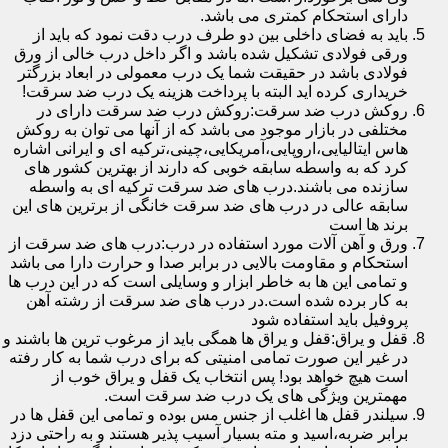
دارای استحکام کمتری می باشد.
باید به فضای داخلی بین دو طرف درب دقت نمود که باید از
ورقی فولادی تشکیل شده باشد و اگر داخل درب خالی از ورق
فولادی باشد در حقیقت شما یک درب معمولی در ابعاد بزرگتر
خریداری کرده اید البته با پرداخت هزینه یک درب ضد سرقت!
روکش درب ضد سرقت:روکش درب ضد سرقت دارای در
مختلفی در بازار موجود می باشد که از آنها می توان به روکش
هاس ایتالیایی،اروپایی،آمریکایی،چینی،ترکیه ای و ایرانی اشاره
کرد که به واسطه سابقه خوبی که دارند از بهترین کشور های
سازنده می باشند.درب های ضد سرقت ترکیه ای به واسطه
سابقه عالی در درب های ضد سرقت خانگی از برترین های این
برند ها است
ورق و آهن آلات مورد استفاده در درب:درب های ضد سرقت از
استحکام و مقاومت بالایی در برابر صدا و حرارت دارا می باشد
و تمامی این ها به خاطر ابزار و وسایلی است که در این درب ها
به کار برده شده است.در درب های ضد سرقت از رشته آهن
پروفیل باید استفاده شود
قفل و یراق:قفل و یراق ها همگی باید از مرغوب ترین ها باشند و
در غیر این صورت تمامی امنیتی که برای درب شما به کار رفته
است هیچ خواهد بود! پس انتخاب یک قفل و یراق خوب از
مهمترین ویژگی های یک درب ضد سرقت است.
سیلندر قفل ها اغلب از جنس مس بوده و تمامی این قفل ها در
برابر ضربه،اسید و مته بسیار آسیب پذیر هستند و به راحتی دزد