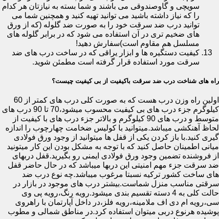
سویچی و گاوصندوقی می باشند و شما بسته به نیازتان هر کدام
را که نیاز داشته باشید می توانید تهیه کنید و همچنین شما می
توانید درب ضد سرقت خود را به صورت ضد گلوله (که از ورق
های ضخیم تری در آن استفاده می شود که در برابر گلوله های
مسلسل هم مقاوم است)سفارش دهید!
کیفیت دستگیره ها و ابزار یراقی که در ساخت درب های ضد
سرقت مورد استفاده قرار گرفته است مطمئن شوید.
راه های شناخت درب ضد سرقت باکیفیت از بی کیفیت چیست؟
اولین راه وزن درب هست که به صورت کلی درب های کمتر از 60
کیلوگرم جزء درب های بی کیفیت محسوب میشود،70 تا 90 درب های
متوسط و درب های 90 کیلوگرم و بالاتر جزء درب های با کیفیت از
لحاظ آهنکشی میباشد.میتوانید با کولیس ضخامت چهارچوب را اندازه
گیری کنید.با باز کردن یکی از قفل ها میتوانید از وجود ورق فولادی
میانی اطمینان حاصل کنید که با توجه به مشکل بودن این کار میتونید
از فروشنده تضمین وجود ورق فولادی ایمنی رو بگیرید.قفل دربهای
ضد سرقت جزء مهم امنیتی این دربها میباشد که در حال حاضر قفل
های ساخت کشور ترکیه نسبتا مرغوب میباشد.چه نوع درب ضد
سرقتی مناسب منزل شماست.بیشتر درب های موجود در بازار در
حالت کلی به 4 دسته تقسیم بندی میشود.رویه رنگ،رویه پی وی
سی،رویه ام دی اف ملامینه،رویه فلز،در داخل آپارتمان با راهروی
پوشیده هرنوع دربی میتوان استفاده کرد.در مناطق شمالی و مطوب