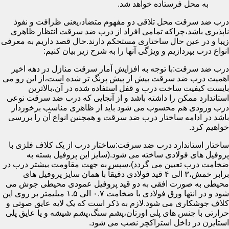
به محل فرستاده خواهد شد.
درب ضد سرقت محل تلاقی دو مفهوم متضاد،یعنی ظرافت و نفوذ
ناپذیری باشد،چراکه تمامی افراد از درب ضد سرقت انتظار ظاهری
زیبا و در عین حال ساختاری مستحکم دارند.حال قصد داریم به معرفی
انواع درب بپردازیم و ویژگی آنها را به شرح زیر بیان کنیم:
درب ضد سرقت:با توجه به افزایش آمار سرقت منازل در دهه اخیر
اهمیت درب ضد سرقت بیش از پیش پرنگ تر شده است،از این رو می
بایست کیفیت ساخت درب و قفل استفاده شده در آن،بالاترین
استاندارد ممکن را داشته باشد و از آنجایی که درب ضد سرقت نوعی
درب ورودی هم محسوب می شود باید از ظاهری مناسب برخوردار
باشد در ادامه ساختار درب ضد سرقت و همچنین انواع آن را بررسی
خواهیم کرد.
ساختار استاندارد درب ضد سرقت:ساختار درب از یک کلاف فلزی با
پروفیل های فولادی ساخته می شود.(سایز این پروفیل بسته به
ضخامت درب تعیین می گردد)،سپس به جهت مقاومت بیشتر درب در
برابر خمش،۳ الی ۴ قید فولادی دقیقاً با همان سایز پروفیل های
محیطی به صورت افقی به دو قید پروفیل عمودی محیطی جوش می
شود و در انتها ورق فولادی با ضخامت ۰.۷ الی ۱.۵ میلیمتر بر روی این
کلاف جوشکاری می شود.لازم به ذکر است که یک لایه عایق صوتی و
حرارتی با جنس های پلی اورتان،پشم سنگ،پشم شیشه و یا عایق پلی
استایرن در داخل استراکچر نصب می شود.