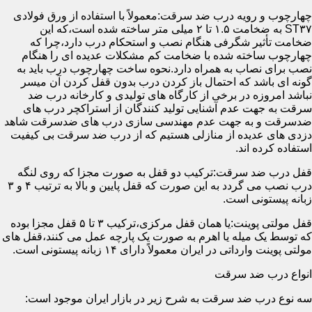
چهارچوب و رویه درب ضد سرقت:معمولاً با استفاده از ورق فولادی
ST۳۷ به ضخامت ۱.۵ تا ۲ میلی متر ساخته شده است،که این
ضخامت تأثیر شگرفی هنگام نصب و استحکام درب دارد،چرا که
چهارچوب ساخته شده با ضخامت کم مشکلات عدیده ای را هنگام
نصب برای نصاب به همراه دارد.نحوه ساخت چهارچوب درب باید به
گونه ای باشد که احتمال باز کردن درب بدون قفل کردن آن میسر
نباشد امروزه در برخی از کارگاه های تولیدی و کارخانه درب ضد
سرقت به جهت عدم آشنایی تولید کنندگان از استراکچر درب های
ضدسرقت و به جهت عدم مهندسی سازی درب های ضدسرقت شاهد
دزدی های عدیده از منازلی هستیم که از درب ضد سرقت بی کیفیت
استفاده کرده اند.
قفل درب ضد سرقت:ترکیب دو قفل به صورت مجزا که روی لنگه
درب نصب می گردد به این صورت که قفل پایین و بالا به ترتیب ۴ و ۳
زبانه پیستونی است.
قفل مولتی پوینت:یا همان قفل مرکزی،ترکیب ۳ تا ۵ قفل مجزا بوده
که توسط یک میله یا اهرم به صورت یک پارچه عمل می کنند،قفل های
مولتی پوینت وارداتی در ایران معمولاً دارای ۱۴ زبانه پیستونی است.
انواع درب ضد سرقت
سه نوع درب ضد سرقت به شرح زیر در بازار ایران موجود است: