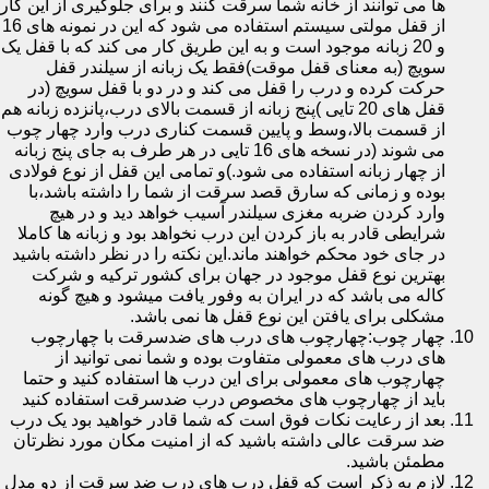
ها می توانند از خانه شما سرقت کنند و برای جلوگیری از این کار
از قفل مولتی سیستم استفاده می شود که این در نمونه های 16
و 20 زبانه موجود است و به این طریق کار می کند که با قفل یک
سویچ (به معنای قفل موقت)فقط یک زبانه از سیلندر قفل
حرکت کرده و درب را قفل می کند و در دو با قفل سویچ (در
قفل های 20 تایی )پنج زبانه از قسمت بالای درب،پانزده زبانه هم
از قسمت بالا،وسط و پایین قسمت کناری درب وارد چهار چوب
می شوند (در نسخه های 16 تایی در هر طرف به جای پنج زبانه
از چهار زبانه استفاده می شود.)و تمامی این قفل از نوع فولادی
بوده و زمانی که سارق قصد سرقت از شما را داشته باشد،با
وارد کردن ضربه مغزی سیلندر آسیب خواهد دید و در هیچ
شرایطی قادر به باز کردن این درب نخواهد بود و زبانه ها کاملا
در جای خود محکم خواهند ماند.این نکته را در نظر داشته باشید
بهترین نوع قفل موجود در جهان برای کشور ترکیه و شرکت
کاله می باشد که در ایران به وفور یافت میشود و هیچ گونه
مشکلی برای یافتن این نوع قفل ها نمی باشد.
چهار چوب:چهارچوب های درب های ضدسرقت با چهارچوب
های درب های معمولی متفاوت بوده و شما نمی توانید از
چهارچوب های معمولی برای این درب ها استفاده کنید و حتما
باید از چهارچوب های مخصوص درب ضدسرقت استفاده کنید
بعد از رعایت نکات فوق است که شما قادر خواهید بود یک درب
ضد سرقت عالی داشته باشید که از امنیت مکان مورد نظرتان
مطمئن باشید.
لازم به ذکر است که قفل درب های درب ضد سرقت از دو مدل