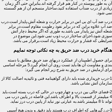
آن به طور پیوسته در کنار هم قرار گرفته اند.بنابراین حتی اگر زمان
زیادی از درب ضدآب استفاده کنید،ساختار منسجم آن از هم گسسته
نمی شود.
درب ضد آب ای بی اس در برابر حرارت و شعله آتش،پایدار است.درب
ضد آب علاوه براین که در برابر نفوذ رطوبت مقاوم است،در برابر
شعله آتش نیز پایدار می باشد.به طوری که اگر محیط دچار آتش
سوزی شود،اجزای ساختار درب ذوب نمی شود.این موضوع در
شرایطی که فشار و حرارت محیط زیاد است،برقرار می باشد.
هنگام خرید درب ضد حریق به چه نکاتی توجه نماییم
برای حصول اطمینان از عملکرد دربهای ضد حریق مطابق با دسته
بندی و مقاومت آن ها،باید تست روی آن انجام گیرد.5 مرحله اساسی
برای آزمایش در ضد حریق به شرح زیر انجام می گیرد:
1-درب خریداری شده باید دارای گواهینامه فنی و تائیدیه اصالت کالا از
سازمان آتش نشانی باشد.
2-فضای خالی بین درب و چهارچوب در حالی که درب بسته است،باید
4 میلیمتر از قسمت بالا و اطراف باشد.این فاصله در پایین درب می
تواند تا 8 میلیمتر باشد.به عبارتی نور نباید از پایین درب درز نماید.
3-درزگیرهایی که اطراف درب هستند باید دقیق و بدون هیچ آسیبی