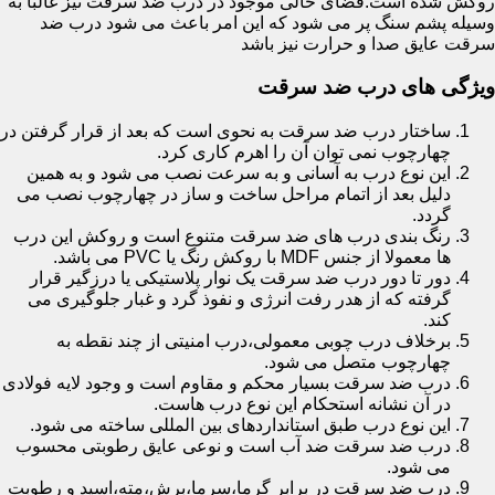
روکش شده است.فضای خالی موجود در درب ضد سرقت نیز غالبا به
وسیله پشم سنگ پر می شود که این امر باعث می شود درب ضد
سرقت عایق صدا و حرارت نیز باشد
ویژگی های درب ضد سرقت
ساختار درب ضد سرقت به نحوی است که بعد از قرار گرفتن در
چهارچوب نمی توان آن را اهرم کاری کرد.
این نوع درب به آسانی و به سرعت نصب می شود و به همین
دلیل بعد از اتمام مراحل ساخت و ساز در چهارچوب نصب می
گردد.
رنگ بندی درب های ضد سرقت متنوع است و روکش این درب
ها معمولا از جنس MDF با روکش رنگ یا PVC می باشد.
دور تا دور درب ضد سرقت یک نوار پلاستیکی یا درزگیر قرار
گرفته که از هدر رفت انرژی و نفوذ گرد و غبار جلوگیری می
کند.
برخلاف درب چوبی معمولی،درب امنیتی از چند نقطه به
چهارچوب متصل می شود.
درب ضد سرقت بسیار محکم و مقاوم است و وجود لایه فولادی
در آن نشانه استحکام این نوع درب هاست.
این نوع درب طبق استانداردهای بین المللی ساخته می شود.
درب ضد سرقت ضد آب است و نوعی عایق رطوبتی محسوب
می شود.
درب ضد سرقت در برابر گرما،سرما،برش،مته،اسید و رطوبت