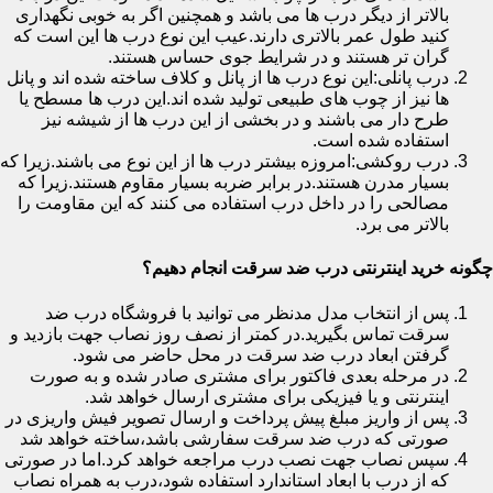
بالاتر از دیگر درب ها می باشد و همچنین اگر به خوبی نگهداری
کنید طول عمر بالاتری دارند.عیب این نوع درب ها این است که
گران تر هستند و در شرایط جوی حساس هستند.
درب پانلی:این نوع درب ها از پانل و کلاف ساخته شده اند و پانل
ها نیز از چوب های طبیعی تولید شده اند.این درب ها مسطح یا
طرح دار می باشند و در بخشی از این درب ها از شیشه نیز
استفاده شده است.
درب روکشی:امروزه بیشتر درب ها از این نوع می باشند.زیرا که
بسیار مدرن هستند.در برابر ضربه بسیار مقاوم هستند.زیرا که
مصالحی را در داخل درب استفاده می کنند که این مقاومت را
بالاتر می برد.
چگونه خرید اینترنتی درب ضد سرقت انجام دهیم؟
پس از انتخاب مدل مدنظر می توانید با فروشگاه درب ضد
سرقت تماس بگیرید.در کمتر از نصف روز نصاب جهت بازدید و
گرفتن ابعاد درب ضد سرقت در محل حاضر می شود.
در مرحله بعدی فاکتور برای مشتری صادر شده و به صورت
اینترنتی و یا فیزیکی برای مشتری ارسال خواهد شد.
پس از واریز مبلغ پیش پرداخت و ارسال تصویر فیش واریزی در
صورتی که درب ضد سرقت سفارشی باشد،ساخته خواهد شد
سپس نصاب جهت نصب درب مراجعه خواهد کرد.اما در صورتی
که از درب با ابعاد استاندارد استفاده شود،درب به همراه نصاب