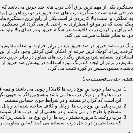
دستگیره یکی از مهم ترین یراق آلات درب های ضد حریق می باشد که دا
طراحی شده است.دستگیره درب های ضد حریق در دو نوع اهرمی (میله
به عملکرد و امنیت بالا کاربردی تر است.یکی از رایج ترین دستگیره ه
پنیک است که در مواقع اضطراری به راحتی باز می گردد.این دستگیره ا
کم برای باز کردن درب کافیست.در هنگام حریق و در دمای بالا نباید عمل
دود به سایر طبقات سرایت می کند.
رنگ درب ضد حریق:در ضد حریق باید در برابر حرارت و شعله مقاوم با
گرفت.زیرا با کوچک ترین جرقه ای امکان آتش گرفتن وجود دارد.از این 
استاندارد استفاده شود.پوشش رنگ درب های مقاوم در برابر حریق باید ب
مقاوم در برابر آن ایجاد کند.رنگ مورد استفاده در پوشش ضد حریق از
پاشیده میشود،سپس در کوره تثبیت می گردد.
چند نوع درب چوبی داریم؟
درب تمام چوب:این نوع درب ها کاملا از چوبی می باشند و هم
درب ها بالاتر از دیگر درب ها می باشد و همچنین اگر به خوبی نگ
این است که گران تر هستند و در شرایط جوی حساس هستند.
درب پانلی:این نوع درب ها از پانل و کلاف ساخته شده اند و پانل 
مسطح یا طرح دار می باشند و در بخشی از این درب ها از شیشه
درب روکشی:امروزه بیشتر درب ها از این نوع می باشند.زیرا که 
که مصالحی را در داخل درب استفاده می کنند که این مقاومت را ب