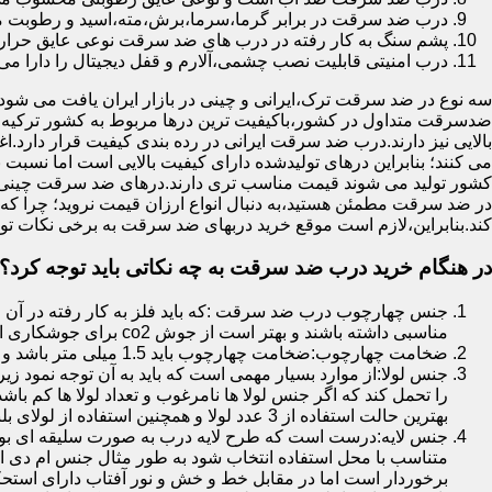
درب ضد سرقت در برابر گرما،سرما،برش،مته،اسید و رطوبت مقاوم
پشم سنگ به کار رفته در درب های ضد سرقت نوعی عایق حرارتی
درب امنیتی قابلیت نصب چشمی،آلارم و قفل دیجیتال را دارا می 
سه نوع در ضد سرقت ترک،ایرانی و چینی در بازار ایران یافت می شود.ا
ضدسرقت متداول در کشور،باکیفیت ترین درها مربوط به کشور ترکیه هس
بالایی نیز دارند.درب ضد سرقت ایرانی در رده بندی کیفیت قرار دارد.
می کنند؛ بنابراین درهای تولیدشده دارای کیفیت بالایی است اما نسبت 
کشور تولید می شوند قیمت مناسب تری دارند.درهای ضد سرقت چینی به 
در ضد سرقت مطمئن هستید،به دنبال انواع ارزان قیمت نروید؛ چرا
کند.بنابراین،لازم است موقع خرید دربهای ضد سرقت به برخی نکات توج
در هنگام خرید درب ضد سرقت به چه نکاتی باید توجه کرد؟
جنس چهارچوب درب ضد سرقت :که باید فلز به کار رفته در آن ا
مناسبی داشته باشند و بهتر است از جوش co2 برای جوشکاری استفاده شده باشد.
ضخامت چهارچوب:ضخامت چهارچوب باید 1.5 میلی متر باشد و یا بالاتر از آن
جنس لولا:از موارد بسیار مهمی است که باید به آن توجه نمود زیرا
را تحمل کند که اگر جنس لولا ها نامرغوب و تعداد لولا ها کم 
بهترین حالت استفاده از 3 عدد لولا و همچنین استفاده از لولای بلبرینگ دار است.
جنس لایه:درست است که طرح لایه درب به صورت سلیقه ای بوده ا
متناسب با محل استفاده انتخاب شود به طور مثال جنس ام دی ا
برخوردار است اما در مقابل خط و خش و نور آفتاب دارای استح