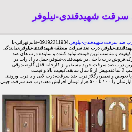
 سرقت شهیدقندی-نیلوفر
 درب ضد سرقت شهیدقندی-نیلوفر
،09192211934-خانم تهرانی-با
یدقندی-نیلوفر
،
درب ضد سرقت منطقه شهیدقندی-نیلوفر
،نمایندگی
یت و مناسب ترین قیمت،تولید کننده و نماینده درب های ضد
فروش درب داخلی در شهیدقندی-نیلوفر،حمل بار ادارات در
ترین درب ضد سرقت-خرید مستقیم از کارخانه قفل گاوصندوقی
کاله،ضد برش و ضد دیلم 100% وارداتی،ورق فولادی دوبل چهارطرفه،عایق حرارت و صوت،اکیپ نصاب حرفه ای با گارانتی نصب 2 ساله،نصب 2 ساعته.بیش از 9 سال سابقه.کیفیت بالا و قیمت
با تعویض و تعمیر،رگلاژ درب ضد سرقت،درب لابی و یا درب ورودی
ساختمان از جمله عوامل تأثیر گذار در ظاهر کل ساختمان می‌باشد.طبق تحقیقات انجام شده،درب لابی لوکس می‌تواند ارزش هر متر مربع از آپارتمان را ۱۰۰ تا ۵۰۰ هزار تومان افزایش دهد،درب ضد سرقت چینی