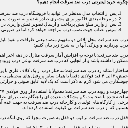
چگونه خرید اینترنتی درب ضد سرقت انجام دهیم؟
پس از انتخاب مدل مدنظر می توانید با فروشگاه درب ضد سرقت
در مرحله بعدی فاکتور برای مشتری صادر شده و به صورت اینتر
پس از واریز مبلغ پیش پرداخت و ارسال تصویر فیش واریزی 
سپس نصاب جهت نصب درب مراجعه خواهد کرد.اما در صورتی که از
درب ضد سرقت محل تلاقی دو مفهوم متضاد،یعنی ظرافت و نفوذ ناپذیر
درب بپردازیم و ویژگی آنها را به شرح زیر بیان کنیم:
درب ضد سرقت:با توجه به افزایش آمار سرقت منازل در دهه اخیر اهم
ممکن را داشته باشد و از آنجایی که درب ضد سرقت نوعی درب ورودی 
ساختار استاندارد درب ضد سرقت:ساختار درب از یک کلاف فلزی با پر
جوشکاری می شود.لازم به ذکر است که یک لایه عایق صوتی و حرارتی 
ساخته شده با ضخامت کم مشکلات عدیده ای را هنگام نصب برای نصاب 
برخی از کارگاه های تولیدی و کارخانه درب ضد سرقت به جهت عدم 
هستیم که از درب ضد سرقت بی کیفیت استفاده کرده اند.
قفل درب ضد سرقت:ترکیب دو قفل به صورت مجزا که روی لنگه درب نصب می گردد به 
قفل مولتی پوینت:یا همان قفل مرکزی،ترکیب ۳ تا ۵ قفل مجزا بوده که توسط یک میله یا اهرم به صورت یک پارچه عمل می کنند،قفل های مولتی پوینت وارداتی در ایران معمولاً دارای ۱۴ زبانه پیستونی است.