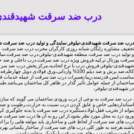
درب ضد سرقت شهیدقندی-ن
درب ضد سرقت شهیدقندی-نیلوفر
،
نمایندگی و تولید درب ضد سرقت ش
تخفیف مشاوره رایگان شبانه روزی کارگران مجرب درب ضد سرقت مح
و تولید درب ضد سرقت منطقه شهیدقندی-نیلوفر،درب ضد سرقت،نمایند
سرقت پورتال ترکیه.فروش ویژه درب ضد سرقت،درب داخلی و ضد حر
شهیدقندی-نیلوفر،فروش درب با نرخ اتحادیه،مرکز پخش درب ضد سرق
مناسب.ایمن،قدرتمند،زیبا،تعمیرات درب ضد سرقت از جمله خدمات قاب
در شهیدقندی-نیلوفر،
.
درب ضد سرقت به نوعی از درب ورودی ساختمان می گویند که سازنده
استانداردهایی خاص و عایق کردن درب نسبت به حرارت،رطوبت و صدا،آ
بتواند از تخریب قفل،لولا،دستگیره درب ضد سرقت یا بدنه جلوگیری کرده
ورود دزد به محل مورد نظر بشود.از این رو به آن ها درب ضد سرقت می
درب های ضد سرقت از لحاظ فنی و ساختاری باید مولفه هایی را برا استا
باشند.هرچند به طور کلی درب های ضد سرقت از ساختار یکسانی بهرم
و کیفیت ساخت درب های ضد سرقت با یکدیکر متفاوت است.