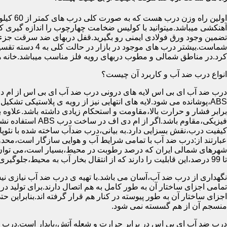
آهنکشی میباشد.میتوانید با کولیس ضخامت چهارچوب را اندازه گیری کنید
تضمین وجود ورق فولادی ایمنی رو بگیرید.قفل دربهای ضد سرقت جزء
شماست.بیشتر در
کرد.در مناطق شمالی و مطوب دربهای رویه فلز مناسب میباشد.خانه 
انواع درب ضد آب و کاربرد آن چیست؟
درب ضد آب ای بی اس لایه های درونی درب ضد آب ای بی اس از ام دی 
فیزیکی،مقاوم باشد.اگ
کیفیت درب،نقش بسزایی دارد.به بیانی،درب ضدآب ساخته شده با نئو
عبارتند از:درب ضد آب با تمامی شرایط آب و هوایی سازگار است،محدو
تا 99 درصد،این قابلیت را دارند که از انتقال بخار آب به محیط،جلوگیری کنند.
نگهداری از درب ضد آب،آسان می باشد.با تهیه ی درب ضد آب نیازی نی
تمامی اجزای ساختار آن به طور کامل به هم اتصال دارند.برای تولید در
اجزای ساختار آن به طور پیوسته در کنار هم قرار گرفته اند.بنابراین 
منسجم آن از هم گسسته نمی شود.
درب ضد آب ای بی اس در برابر حرارت و شعله آتش،پایدار است.درب ضد