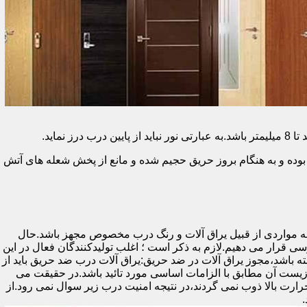
وده و به هنگام بروز حریق حجیم شده و مانع از پخش شعله های آتش
ه مواردی از قبیل یراق آلات و رنگ درب مخصوص مجهز باشد.حال
رسی قرار می دهیم.لازم به ذکر است ؛ اغلب تولیدکنندگان فعال در این
ته باشد،مجوز یراق آلات در ضد حریق:یراق آلات درب ضد حریق باید از
ای نشان سی ای (CE)باشد تا سلامت،ایمنی و حفاظت از محیط زیست آن مطابق با الزامات اساسی مورد تائید باشد.در حقیقت می
رت بالا ذوب نمی گردند،در نتیجه امنیت درب زیر سوال نمی رود.از