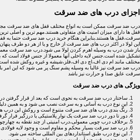
اجزای درب های ضد سرقت
درب ضد سرقت ممکن است به انواع مختلف قفل های ضد سرقت مجهز 
قفل ها دارای میزان امنیت های متفاوتی هستند.مهم ترین و اصلی ترین
سرقت،قفل ها هستند.بنابراین هنگام خرید درب ضد سرقت حتما به قفل 
این لولا در اکثر درب های ضد سرقت از خارج و یا از هر دو طرف پنهان 
باز شدن درب به وسیله اهرم کردن لولا می شود.درب ضد سرقت معمولا
تشکیل شده است.جنس لایه داخلی آنها معمولا از جنس فولاد است که با
مختلف مانند ام دی اف،اچ دی اف،فلز،شیشه و غیره روکش شده است
درب ضد سرقت نیز غالبا به وسیله پشم سنگ پر می شود که این امر
سرقت عایق صدا و حرارت نیز باشد
ویژگی های درب ضد سرقت
ساختار درب ضد سرقت به نحوی است که بعد از قرار گرفتن در چ
این نوع درب به آسانی و به سرعت نصب می شود و به همین دلی
رنگ بندی درب های ضد سرقت متنوع است و روکش این درب ها معمولا از جنس MDF با روکش
دور تا دور درب ضد سرقت یک نوار پلاستیکی یا درزگیر قرار گرفت
برخلاف درب چوبی معمولی،درب امنیتی از چند نقطه به چهارچ
درب ضد سرقت بسیار محکم و مقاوم است و وجود لایه فولادی د
این نوع درب طبق استانداردهای بین المللی ساخته می شود.
درب ضد سرقت ضد آب است و نوعی عایق رطوبتی محسوب می