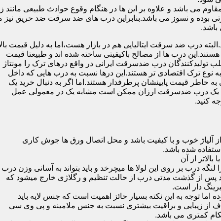
 می باشد و علاوه بر این ها در هنگام وقوع حوادث طبیعی مانند زل
 بوده و نسوز می باشد.بنابراین درب های ضد سرقت ضد حریق نیز می
باشد.
لبته درب ضد سرقت ایتالیایی هم در بازار هست،اما به دلیل قیمت بال
تند.این درب ها از مصالح باکیفیتی ساخته شده اند و طبیعتا قیمت
اغلب تولیدکنندگان درب ضدسرقت ایرانی در واقع درهای ترک را مونتاژ
به نوع ترک اقتصادی تر هستند.این درها نسبت به درب هایی که داخل
خاطر قیمت پایینشان پرطرفدار هستند.اما اگر به دنبال خرید یک
 که یک درب ضدسرقت ارزان ممکن است مشابه یک در معمولی عمل
ه کنید.
ز آلیاژ خوب و با کیفیت باشد و محل اتصال ورق ها جوش کاری
 لنگه درب بر روی این لولا ها میچرخد و باید بتواند به آسانی وزن درب
باشد پس از گذشت مدتی درب از حالت تنظیم و رگلاژی خارج میشود که
ما توجه به این نکته بسیار حائز اهمیت است که جنس لایه باید
ف از زیبایی و براقیت بیشتری نسبت به جنس ملامینه و پی وی سی
کام کمتری می باشد.