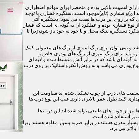
رای اهمییت بالایی بوده و منحصرا برای مواقع اضطراری
 ای)و فشاری (تاچ)موجود است.دستگیره فشاری با توجه
ایی که بر روی این درب ها نصب می شود؛ دستگیره آنتی
ز نوع فشاری بوده و عملکرد آن به گونه ای است که فشار
کرد دستگیره پنیک مختل و یا خود به خود باز شود،زیرا تا
شد و نمی توان برای رنگ آمیزی از رنگ های معمولی کمک
رو باید برای رنگ آمیزی از رنگ های پودری خاص و
ه گونه ای باشد که در برابر آتش منبسط شده و لایه ای
 نوع پودری می باشد و به روش الکترواستاتیک بر روی درب
ه قسمت های درب از چوب تشکیل شده اند.مقاومت این
هداری کنید طول عمر بالاتری دارند.عیب این نوع درب ها
ها نیز از چوب های طبیعی تولید شده اند.این درب ها
 نیز استفاده شده است.
بسیار مدرن هستند.در برابر ضربه بسیار مقاوم هستند.زیرا
الاتر می برد.