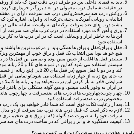
باید به فضای داخلی بین دو طرف درب دقت نمود که باید از ورق
در حقیقت شما یک درب معمولی در ابعاد بزرگتر خریداری کرده ا
روکش درب ضد سرقت:روکش درب ضد سرقت دارای در مختلفی در 
ایتالیایی،اروپایی،آمریکایی،چینی،ترکیه ای و ایرانی اشاره کرد 
باشند.درب های ضد سرقت ترکیه ای به واسطه سابقه عالی در د
ورق و آهن آلات مورد استفاده در درب:درب های ضد سرقت از است
این ها به خاطر ابزار و وسایلی است که در این درب ها به کار 
استفاده شود
قفل و یراق:قفل و یراق ها همگی باید از مرغوب ترین ها باشند 
هیچ خواهد بود! پس انتخاب یک قفل و یراق خوب از مهمترین و
سیلندر قفل ها اغلب از جنس مس بوده و تمامی این قفل ها در برا
سیستم استفاد
به جای پنج زبانه از چهار زبانه استفاده می شود.)و تمامی این 
شرایطی قادر به باز کردن این درب نخواهد بود و زبانه ها کاملا
در ایران به وفور یافت میشود و هیچ گونه مشکلی برای یافتن این
چهار چوب:چهارچوب های درب های ضدسرقت با چهارچوب های درب ه
مخصوص درب ضدسرقت استفاده کنید
بعد از رعایت نکات فوق است که شما قادر خواهید بود یک درب 
لازم به ذکر است که قفل درب های درب ضد سرقت از دو مدل سویچی
سرقت خود را به صورت ضد گلوله (که از ورق های ضخیم تری در
کیفیت دستگیره ها و ابزار یراقی که در ساخت درب های ضد سر
راه های شناخت درب ضد سرقت باکیفیت از بی کیفیت چیست؟