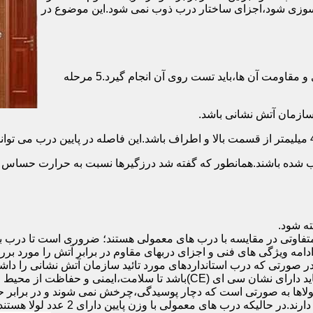
ش سوزی شود،اجزای ساختار درب ذوب نمی شود.این موضوع در
برای حصول اطمینان از عملکرد دربهای ضد حریق مطابق با دسته بندی و مقاومت آن ها،باید تست روی آن انجام گیرد.5 مرحله
صب شده باشند.همانطور که گفته شد درزگیرها نسبت به حرارت حساس ب
تفاوتی در مقایسه با درب های معمولی هستند؛ ضروری است تا درب ب
 ادامه ویژگی های فنی و اجزای دربهای مقاوم در برابر آتش را مورد بر
 در صورتی که درب استانداردهای مورد تائید سازمان آتش نشانی را داش
مقاومت بالایی برخوردار باشند:لولای در ضد حریق :لولای این درب ها باید دار
لاها به صورتی است که دچار پوسیدگی،چرخش نمی شوند و در برابر حرا