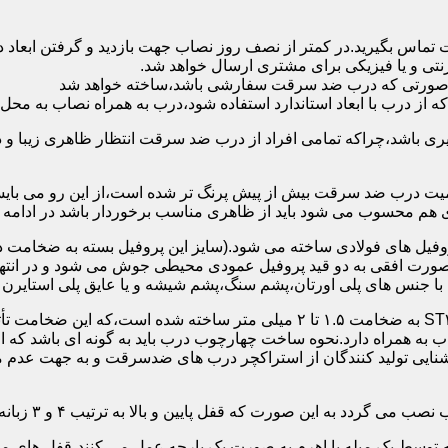
 تماس بگیرید.در کمتر از نصف روز نصاب جهت بازدید و گرفتن ابع
نتی و یا فیزیکی برای مشتری ارسال خواهد شد.
در صورتی که درب ضد سرقت سفارشی باشد،ساخته خواهد شد
 درب با ابعاد استاندارد استفاده شود،درب به همراه نصاب به محل 
ی باشد،چراکه تمامی افراد از درب ضد سرقت انتظار ظاهری زیبا و د
یت درب ضد سرقت بیش از پیش پرنگ تر شده است،از این رو می بایست
هم محسوب می شود باید از ظاهری مناسب برخوردار باشد در ادامه س
وفیل های فولادی ساخته می شود.(سایز این پروفیل بسته به ضخامت 
با جنس های پلی اورتان،پشم سنگ،پشم شیشه و یا عایق پلی استایرن
چهارچوب و رویه درب ضد سرقت:معمولاً با استفاده از ورق فولادی ST۳۷ به ضخامت 
به همراه دارد.نحوه ساخت چهارچوب درب باید به گونه ای باشد که ا
آشنایی تولید کنندگان از استراکچر درب های ضدسرقت و به جهت عد
این صورت که قفل پایین و بالا به ترتیب ۴ و ۳ زبانه پیستونی است.