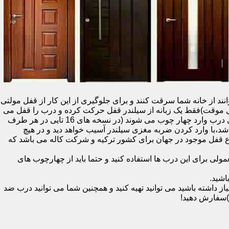
نند از خانه شما سرقت کنند و برای جلوگیری از این کار از قفل مولتی
قفل یک سویچ (به معنای قفل موقت)فقط یک زبانه از سیلندر قفل حرکت کرده و درب را قفل می
کند و در دو با قفل سویچ (در قفل های 20 تایی )پنج زبانه از قسمت بالای درب،پانزده زبانه هم از قسمت بالا،وسط و پایین قسمت کناری درب وارد چهار چوب می شوند (در نسخه های 16 تایی در هر طرف
اشد،با وارد کردن ضربه مغزی سیلندر آسیب خواهد دید و در هیچ
ن نوع قفل موجود در جهان برای کشور ترکیه و شرکت کاله می باشد که
 برای این درب ها استفاده کنید و حتما باید از چهارچوب های
اشید.
داشته باشید می توانید تهیه کنید و همچنین شما می توانید درب ضد
)سفارش دهید!