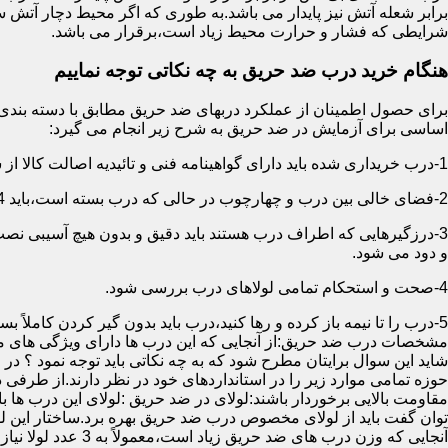
برابر شعله آتش نیز پایدار می باشد.به طوری که اگر محیط دچار آت
شرایطی که فشار و حرارت محیط زیاد است،برقرار می باشد.
هنگام خرید درب ضد حریق به چه نکاتی توجه نماییم
اساسی برای آزمایش در ضد حریق به شرح زیر انجام می گیرد:
1-درب خریداری شده باید دارای گواهینامه فنی و تائیدیه اصالت کالا از سازمان آتش نشانی باشد.
2-فضای خالی بین درب و چهارچوب در حالی که درب بسته است،باید 4 میلیمتر از قسمت بالا و اطراف باشد.این فاصله در پایین درب می تواند تا 8 میلیمتر باشد.به عبارتی نور نباید از پایین درب درز نماید.
3-درزگیرهایی که اطراف درب هستند باید دقیق و بدون هیچ آسیبی ن
و دود می شود.
4-صحت و استحکام تمامی لولاهای درب بررسی شود.
5-درب را تا نیمه باز کرده و رها کنید،درب باید بدون گیر کردن کاملاً بسته شود.
مشخصات درب ضد حریق:از آنجایی که این درب ها دارای ویژگی های م
شاید این سوال برایتان مطرح شود که به چه نکاتی باید توجه نمود ؟ در
حوزه تمامی موارد زیر را در استانداردهای خود در نظر دارند.از طرفی
توان گفت باید از لولای مخصوص درب ضد حریق بهره برد.ساختار این لو
آنجایی که وزن درب های ضد حریق زیاد است،معمولاً به 3 عدد لولا نیاز دارند.در حالیکه درب های معمولی با وزن پایین دارای 2 عدد لولا هستند.