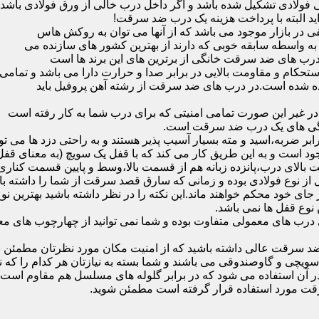
ی فولادی تشکیل شده باشد و اگر داخل درب خالی از ورق فولادی باشد
ید البته با پرداخت هزینه یک درب ضد سرقت!
بازار موجود می باشد که از آنها می توان به روکش هاس
که به واسطه سابقه خوبی که دارند از بهترین کشور های سازنده می
رب های ضد سرقت خانگی از برترین های این برند ها است
حکام و مقاومت بالایی در برابر صدا و حرارت دارا می باشد و تمامی
برده شده است.در درب های ضد سرقت از رشته آهن پروفیل باید
و در غیر این صورت تمامی امنیتی که برای درب شما به کار رفته است
یژگی های یک درب ضد سرقت است.
بر ضربه،اسید و مته بسیار آسیب پذیر هستند و به راحتی دزد ها می توا
ه می شود که این در نمونه های 16 و 20 زبانه موجود است و به این طریق کار می کند که با 
قفل از نوع فولادی بوده و زمانی که سارق قصد سرقت از شما را داشته ب
 در جای خود محکم خواهند ماند.این نکته را در نظر داشته باشید بهتری
 نوع قفل ها نمی باشد.
ای معمولی متفاوت بوده و شما نمی توانید از چهارچوب های معمولی
ضد سرقت عالی داشته باشید که از امنیت مکان مورد نظرتان مطمئن ب
 و گاوصندوقی می باشند و شما بسته به نیازتان هر کدام را که نیاز 
 آن استفاده می شود که در برابر گلوله های مسلسل هم مقاوم است
قت مورد استفاده قرار گرفته است مطمئن شوید.