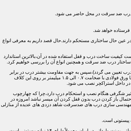
اد درب ضد سرقت در محل حاضر می شود.
فرستاده خواهد شد.
ر عین حال ساختاری مستحکم دارند.حال قصد داریم به معرفی انواع
 کیفیت ساخت درب و قفل استفاده شده در آن،بالاترین استاندارد
اختار درب ضد سرقت و همچنین انواع آن را بررسی خواهیم کرد.
درب تعیین می گردد)،سپس به جهت مقاومت بیشتر درب در برابر
خمش،۳ الی ۴ قید فولادی دقیقاً با همان سایز پروفیل های محیطی به صورت افقی به دو قید پروفیل عمودی محیطی جوش می شود و در انتها ورق فولادی با ضخامت ۰.۷ الی ۱.۵ میلیمتر بر روی این کلاف
 در داخل استراکچر نصب می شود.
۱.۵ تا ۲ میلی متر ساخته شده است،که این ضخامت تأثیر شگرفی هنگام نصب و استحکام درب دارد،چرا که چهارچوب
حتمال باز کردن درب بدون قفل کردن آن میسر نباشد امروزه در
م مهندسی سازی درب های ضدسرقت شاهد دزدی های عدیده از منازلی