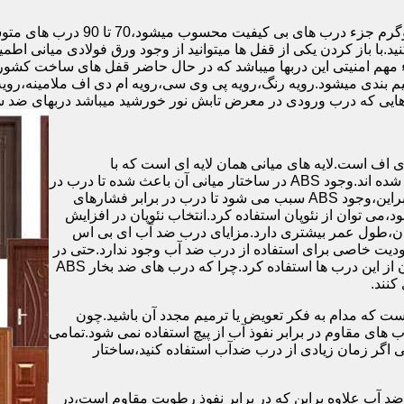
.با باز کردن یکی از قفل ها میتوانید از وجود ورق فولادی میانی اطمی
 مهم امنیتی این دربها میباشد که در حال حاضر قفل های ساخت کشو
ب های موجود در بازار در حالت کلی به 4 دسته تقسیم بندی میشود.رویه رنگ،رویه پی وی سی،رویه 
هایی که درب ورودی در معرض تابش نور خورشید میباشد دربهای ضد 
اف است.لایه های میانی همان لایه ای است که با
ABS،پوشانده می شود.لایه های انتهایی نیز از رویه ی پلاستیکی تشکیل شده اند.وجود ABS در ساختار میانی آن باعث شده تا درب در
برابر فشار و حرارت بالا،مقاومت و استحکام زیادی داشته باشد.علاوه براین،وجود ABS سبب می شود تا درب در برابر فشارهای
ر از ام دی اف در ساخت درب ABS استفاده نشود،می توان از نئوپان استفاده کرد.انتخاب نئوپان در افزایش
پان،طول عمر بیشتری دارد.مزایای درب ضد آب ای بی اس
دیت خاصی برای استفاده از درب ضد آب وجود ندارد.حتی در
شهرهای شمالی ایران که درصد رطوبت در محیط،بسیار است،می توان از این درب ها استفاده کرد.چرا که درب های ضد بخار ABS
ست که مدام به فکر تعویض یا ترمیم مجدد آن باشید.چون
ب های مقاوم در برابر نفوذ آب از پیچ استفاده نمی شود.تمامی
حتی اگر زمان زیادی از درب ضدآب استفاده کنید،ساختار
 آب علاوه براین که در برابر نفوذ رطوبت مقاوم است،در