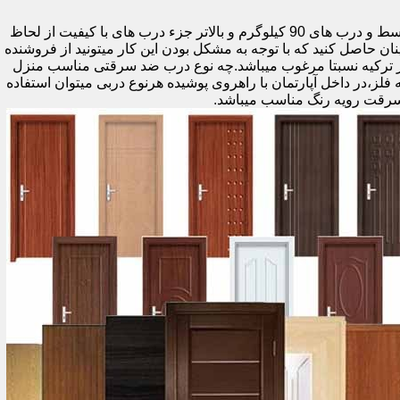
اولین راه وزن درب هست که به صورت کلی درب های کمتر از 60 کیلوگرم جزء درب های بی کیفیت محسوب میشود،70 تا 90 درب های متوسط و درب های 90 کیلوگرم و بالاتر جزء درب های با کیفیت از لحاظ
نان حاصل کنید که با توجه به مشکل بودن این کار میتونید از فروشنده
ر ترکیه نسبتا مرغوب میباشد.چه نوع درب ضد سرقتی مناسب منزل
ام دی اف ملامینه،رویه فلز،در داخل آپارتمان با راهروی پوشیده هرنوع دربی میتوان استفاده
سرقت رویه رنگ مناسب میباشد.