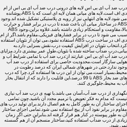
درب ضد آب ای بی اس لایه های درونی درب ضد آب ای بی اس از ام
دی اف است.لایه های میانی همان لایه ای است که با ABS،پوشانده
می شود.لایه های انتهایی نیز از رویه ی پلاستیکی تشکیل شده اند.وجود
ABS در ساختار میانی آن باعث شده تا درب در برابر فشار و حرارت
بالا،مقاومت و استحکام زیادی داشته باشد.علاوه براین،وجود ABS
سبب می شود تا درب در برابر فشارهای فیزیکی،مقاوم باشد.اگر از ام
دی اف در ساخت درب ABS استفاده نشود،می توان از نئوپان استفاده
کرد.انتخاب نئوپان در افزایش کیفیت درب،نقش بسزایی دارد.به
بیانی،درب ضدآب ساخته شده با نئوپان،طول عمر بیشتری دارد.مزایای
درب ضد آب ای بی اس عبارتند از:درب ضد آب با تمامی شرایط آب و
هوایی سازگار است،محدودیت خاصی برای استفاده از درب ضد آب
وجود ندارد.حتی در شهرهای شمالی ایران که درصد رطوبت در
محیط،بسیار است،می توان از این درب ها استفاده کرد.چرا که درب
های ضد بخار ABS تا 99 درصد،این قابلیت را دارند که از انتقال بخار
آب به محیط،جلوگیری کنند.
نگهداری از درب ضد آب،آسان می باشد.با تهیه ی درب ضد آب نیازی
نیست که مدام به فکر تعویض یا ترمیم مجدد آن باشید.چون تمامی
اجزای ساختار آن به طور کامل به هم اتصال دارند.برای تولید درب های
مقاوم در برابر نفوذ آب از پیچ استفاده نمی شود.تمامی اجزای ساختار
آن به طور پیوسته در کنار هم قرار گرفته اند.بنابراین حتی اگر زمان
زیادی از درب ضدآب استفاده کنید،ساختار منسجم آن از هم گسسته
نمی شود.