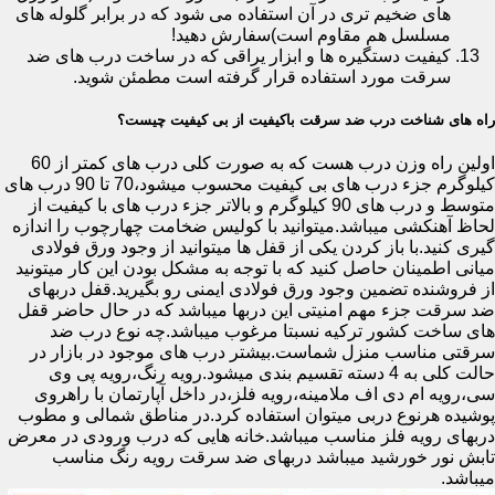
های ضخیم تری در آن استفاده می شود که در برابر گلوله های
مسلسل هم مقاوم است)سفارش دهید!
کیفیت دستگیره ها و ابزار یراقی که در ساخت درب های ضد
سرقت مورد استفاده قرار گرفته است مطمئن شوید.
راه های شناخت درب ضد سرقت باکیفیت از بی کیفیت چیست؟
اولین راه وزن درب هست که به صورت کلی درب های کمتر از 60
کیلوگرم جزء درب های بی کیفیت محسوب میشود،70 تا 90 درب های
متوسط و درب های 90 کیلوگرم و بالاتر جزء درب های با کیفیت از
لحاظ آهنکشی میباشد.میتوانید با کولیس ضخامت چهارچوب را اندازه
گیری کنید.با باز کردن یکی از قفل ها میتوانید از وجود ورق فولادی
میانی اطمینان حاصل کنید که با توجه به مشکل بودن این کار میتونید
از فروشنده تضمین وجود ورق فولادی ایمنی رو بگیرید.قفل دربهای
ضد سرقت جزء مهم امنیتی این دربها میباشد که در حال حاضر قفل
های ساخت کشور ترکیه نسبتا مرغوب میباشد.چه نوع درب ضد
سرقتی مناسب منزل شماست.بیشتر درب های موجود در بازار در
حالت کلی به 4 دسته تقسیم بندی میشود.رویه رنگ،رویه پی وی
سی،رویه ام دی اف ملامینه،رویه فلز،در داخل آپارتمان با راهروی
پوشیده هرنوع دربی میتوان استفاده کرد.در مناطق شمالی و مطوب
دربهای رویه فلز مناسب میباشد.خانه هایی که درب ورودی در معرض
تابش نور خورشید میباشد دربهای ضد سرقت رویه رنگ مناسب
میباشد.