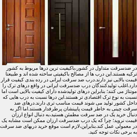
در ضدسرقت متداول در کشور،باکیفیت ترین درها مربوط به کشور
ترکیه هستند.این درب ها از مصالح باکیفیتی ساخته شده اند و طبیعتا
قیمت بالایی نیز دارند.درب ضد سرقت ایرانی در رده بندی کیفیت قرار
دارد.اغلب تولیدکنندگان درب ضدسرقت ایرانی در واقع درهای ترک را
مونتاژ می کنند؛ بنابراین درهای تولیدشده دارای کیفیت بالایی است اما
نسبت به نوع ترک اقتصادی تر هستند.این درها نسبت به درب هایی که
داخل کشور تولید می شوند قیمت مناسب تری دارند.درهای ضد
سرقت چینی به خاطر قیمت پایینشان پرطرفدار هستند.اما اگر به
دنبال خرید یک در ضد سرقت مطمئن هستید،به دنبال انواع ارزان
قیمت نروید؛ چرا که یک درب ضدسرقت ارزان ممکن است مشابه یک
در معمولی عمل کند.بنابراین،لازم است موقع خرید دربهای ضد سرقت
به برخی نکات توجه کنید.