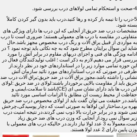
4-صحت و استحکام تمامی لولاهای درب بررسی شود.
5-درب را تا نیمه باز کرده و رها کنید،درب باید بدون گیر کردن کاملاً
بسته شود.
مشخصات درب ضد حریق:از آنجایی که این درب ها دارای ویژگی های
متفاوتی در مقایسه با درب های معمولی هستند؛ ضروری است تا درب
به مواردی از قبیل یراق آلات و رنگ درب مخصوص مجهز باشد.حال
شاید این سوال برایتان مطرح شود که به چه نکاتی باید توجه نمود ؟ در
ادامه ویژگی های فنی و اجزای دربهای مقاوم در برابر آتش را مورد
بررسی قرار می دهیم.لازم به ذکر است ؛ اغلب تولیدکنندگان فعال در
این حوزه تمامی موارد زیر را در استانداردهای خود در نظر دارند.از
طرفی در صورتی که درب استانداردهای مورد تائید سازمان آتش
نشانی را داشته باشد،مجوز یراق آلات در ضد حریق:یراق آلات درب ضد
حریق باید از مقاومت بالایی برخوردار باشند:لولای در ضد حریق :لولای
این درب ها باید دارای نشان سی ای (CE)باشد تا سلامت،ایمنی و
حفاظت از محیط زیست آن مطابق با الزامات اساسی مورد تائید
باشد.در حقیقت می توان گفت باید از لولای مخصوص درب ضد حریق
بهره برد.ساختار این لولاها به صورتی است که دچار پوسیدگی،چرخش
نمی شوند و در برابر حرارت بالا ذوب نمی گردند،در نتیجه امنیت درب
زیر سوال نمی رود.از آنجایی که وزن درب های ضد حریق زیاد
است،معمولاً به 3 عدد لولا نیاز دارند.در حالیکه درب های معمولی با
وزن پایین دارای 2 عدد لولا هستند.