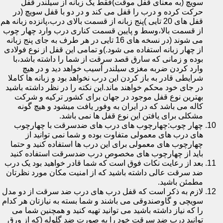
سویچ (به معنای قفل موقت)فقط یک زبانه از سیلندر قفل
حرکت کرده و درب را قفل می کند و در دو با قفل سویچ (در
قفل های 20 تایی )پنج زبانه از قسمت بالای درب،پانزده زبانه هم
از قسمت بالا،وسط و پایین قسمت کناری درب وارد چهار چوب
می شوند (در نسخه های 16 تایی در هر طرف به جای پنج زبانه
از چهار زبانه استفاده می شود.)و تمامی این قفل از نوع فولادی
بوده و زمانی که سارق قصد سرقت از شما را داشته باشد،با
وارد کردن ضربه مغزی سیلندر آسیب خواهد دید و در هیچ
شرایطی قادر به باز کردن این درب نخواهد بود و زبانه ها کاملا
در جای خود محکم خواهند ماند.این نکته را در نظر داشته باشید
بهترین نوع قفل موجود در جهان برای کشور ترکیه و شرکت
کاله می باشد که در ایران به وفور یافت میشود و هیچ گونه
مشکلی برای یافتن این نوع قفل ها نمی باشد.
چهار چوب:چهارچوب های درب های ضدسرقت با چهارچوب
های درب های معمولی متفاوت بوده و شما نمی توانید از
چهارچوب های معمولی برای این درب ها استفاده کنید و حتما
باید از چهارچوب های مخصوص درب ضدسرقت استفاده کنید
بعد از رعایت نکات فوق است که شما قادر خواهید بود یک درب
ضد سرقت عالی داشته باشید که از امنیت مکان مورد نظرتان
مطمئن باشید.
لازم به ذکر است که قفل درب های درب ضد سرقت از دو مدل
سویچی و گاوصندوقی می باشند و شما بسته به نیازتان هر کدام
را که نیاز داشته باشید می توانید تهیه کنید و همچنین شما می
توانید درب ضد سرقت خود را به صورت ضد گلوله (که از ورق