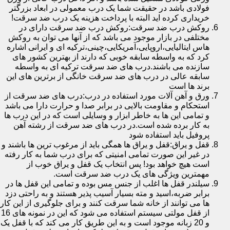
فولادی باشد در حقیقت شما یک درب معمولی در ابعاد بزرگتر
خریداری کرده اید البته با پرداخت هزینه یک درب ضد سرقت!
روکش درب ضد سرقت:روکش درب ضد سرقت دارای در
مختلفی در بازار موجود می باشد که از آنها می توان به روکش
هاس ایتالیایی،اروپایی،آمریکایی،چینی،ترکیه ای و ایرانی اشاره
کرد که به واسطه سابقه خوبی که دارند از بهترین کشور های
سازنده می باشند.درب های ضد سرقت ترکیه ای به واسطه
سابقه عالی در درب های ضد سرقت خانگی از برترین های این
برند ها است
ورق و آهن آلات مورد استفاده در درب:درب های ضد سرقت از
استحکام و مقاومت بالایی در برابر صدا و حرارت دارا می باشد
و تمامی این ها به خاطر ابزار و وسایلی است که در این درب ها
به کار برده شده است.در درب های ضد سرقت از رشته آهن
پروفیل باید استفاده شود
قفل و یراق:قفل و یراق ها همگی باید از مرغوب ترین ها باشند و
در غیر این صورت تمامی امنیتی که برای درب شما به کار رفته
است هیچ خواهد بود! پس انتخاب یک قفل و یراق خوب از
مهمترین ویژگی های یک درب ضد سرقت است.
سیلندر قفل ها اغلب از جنس مس بوده و تمامی این قفل ها در
برابر ضربه،اسید و مته بسیار آسیب پذیر هستند و به راحتی دزد
ها می توانند از خانه شما سرقت کنند و برای جلوگیری از این کار
از قفل مولتی سیستم استفاده می شود که این در نمونه های 16
و 20 زبانه موجود است و به این طریق کار می کند که با قفل یک