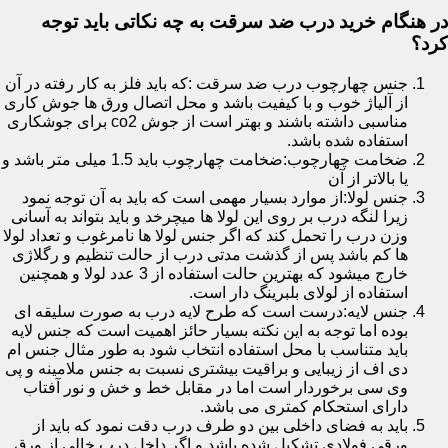
در هنگام خرید درب ضد سرقت به چه نکاتی باید توجه
کرد؟
جنس چهارچوب درب ضد سرقت :که باید فلز به کار رفته در آن
از آلیاژ خوب و با کیفیت باشد و محل اتصال ورق ها جوش کاری
مناسبی داشته باشند و بهتر است از جوش co2 برای جوشکاری
استفاده شده باشد.
ضخامت چهارچوب:ضخامت چهارچوب باید 1.5 میلی متر باشد و
یا بالاتر از آن
جنس لولا:از موارد بسیار مهمی است که باید به آن توجه نمود
زیرا لنگه درب بر روی این لولا ها میچرخد و باید بتواند به آسانی
وزن درب را تحمل کند که اگر جنس لولا ها نامرغوب و تعداد لولا
ها کم باشد پس از گذشت مدتی درب از حالت تنظیم و رگلاژی
خارج میشود که بهترین حالت استفاده از 3 عدد لولا و همچنین
استفاده از لولای بلبرینگ دار است.
جنس لایه:درست است که طرح لایه درب به صورت سلیقه ای
بوده اما توجه به این نکته بسیار حائز اهمیت است که جنس لایه
باید متناسب با محل استفاده انتخاب شود به طور مثال جنس ام
دی اف از زیبایی و براقیت بیشتری نسبت به جنس ملامینه و پی
وی سی برخوردار است اما در مقابل خط و خش و نور آفتاب
دارای استحکام کمتری می باشد.
باید به فضای داخلی بین دو طرف درب دقت نمود که باید از
ورقی فولادی تشکیل شده باشد و اگر داخل درب خالی از ورق