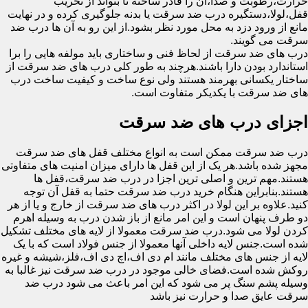
حرارت،رطوبت و صدا،آن را قادر ساخته تا بتواند از تخریب
قفل،لولا،دستگیره درب ضد سرقت یا بدنه جلوگیری کرده و در نهایت
مانع از ورود دزد به محل مورد نظر بشود.از این رو به آن ها درب ضد
سرقت می گویند.
درب های ضد سرقت از لحاظ فنی و ساختاری باید مولفه هایی را برا
استاندارد بودن دارا باشند.هرچند به طور کلی درب های ضد سرقت از
ساختار یکسانی بهرمند هستند ولی نوع ساخت و کیفیت ساخت درب
های ضد سرقت با یکدیکر متفاوت است.
اجزای درب های ضد سرقت
درب ضد سرقت ممکن است به انواع مختلف قفل های ضد سرقت
مجهز شده باشد.هر یک از این قفل ها دارای میزان امنیت های متفاوتی
هستند.مهم ترین و اصلی ترین اجزا در درب ضد سرقت،قفل ها
هستند.بنابراین هنگام خرید درب ضد سرقت حتما به قفل آن توجه
کنید.علاوه بر این لولا در اکثر درب های ضد سرقت از خارج و یا از هر
دو طرف پنهان است و این امر مانع از باز شدن درب به وسیله اهرم
کردن لولا می شود.درب ضد سرقت معمولا از لایه های مختلف تشکیل
شده است.جنس لایه داخلی آنها معمولا از جنس فولاد است که با یک
لایه از جنس های مختلف مانند ام دی اف،اچ دی اف،فلز،شیشه و غیره
روکش شده است.فضای خالی موجود در درب ضد سرقت نیز غالبا به
وسیله پشم سنگ پر می شود که این امر باعث می شود درب ضد
سرقت عایق صدا و حرارت نیز باشد