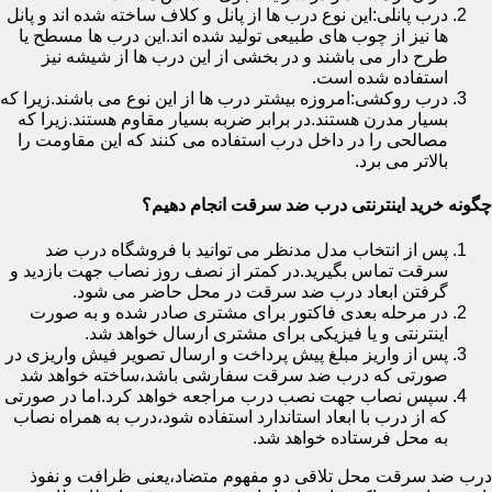
درب پانلی:این نوع درب ها از پانل و کلاف ساخته شده اند و پانل
ها نیز از چوب های طبیعی تولید شده اند.این درب ها مسطح یا
طرح دار می باشند و در بخشی از این درب ها از شیشه نیز
استفاده شده است.
درب روکشی:امروزه بیشتر درب ها از این نوع می باشند.زیرا که
بسیار مدرن هستند.در برابر ضربه بسیار مقاوم هستند.زیرا که
مصالحی را در داخل درب استفاده می کنند که این مقاومت را
بالاتر می برد.
چگونه خرید اینترنتی درب ضد سرقت انجام دهیم؟
پس از انتخاب مدل مدنظر می توانید با فروشگاه درب ضد
سرقت تماس بگیرید.در کمتر از نصف روز نصاب جهت بازدید و
گرفتن ابعاد درب ضد سرقت در محل حاضر می شود.
در مرحله بعدی فاکتور برای مشتری صادر شده و به صورت
اینترنتی و یا فیزیکی برای مشتری ارسال خواهد شد.
پس از واریز مبلغ پیش پرداخت و ارسال تصویر فیش واریزی در
صورتی که درب ضد سرقت سفارشی باشد،ساخته خواهد شد
سپس نصاب جهت نصب درب مراجعه خواهد کرد.اما در صورتی
که از درب با ابعاد استاندارد استفاده شود،درب به همراه نصاب
به محل فرستاده خواهد شد.
درب ضد سرقت محل تلاقی دو مفهوم متضاد،یعنی ظرافت و نفوذ