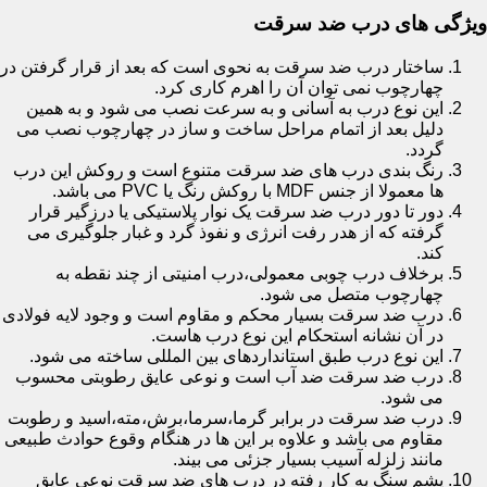
ویژگی های درب ضد سرقت
ساختار درب ضد سرقت به نحوی است که بعد از قرار گرفتن در
چهارچوب نمی توان آن را اهرم کاری کرد.
این نوع درب به آسانی و به سرعت نصب می شود و به همین
دلیل بعد از اتمام مراحل ساخت و ساز در چهارچوب نصب می
گردد.
رنگ بندی درب های ضد سرقت متنوع است و روکش این درب
ها معمولا از جنس MDF با روکش رنگ یا PVC می باشد.
دور تا دور درب ضد سرقت یک نوار پلاستیکی یا درزگیر قرار
گرفته که از هدر رفت انرژی و نفوذ گرد و غبار جلوگیری می
کند.
برخلاف درب چوبی معمولی،درب امنیتی از چند نقطه به
چهارچوب متصل می شود.
درب ضد سرقت بسیار محکم و مقاوم است و وجود لایه فولادی
در آن نشانه استحکام این نوع درب هاست.
این نوع درب طبق استانداردهای بین المللی ساخته می شود.
درب ضد سرقت ضد آب است و نوعی عایق رطوبتی محسوب
می شود.
درب ضد سرقت در برابر گرما،سرما،برش،مته،اسید و رطوبت
مقاوم می باشد و علاوه بر این ها در هنگام وقوع حوادث طبیعی
مانند زلزله آسیب بسیار جزئی می بیند.
پشم سنگ به کار رفته در درب های ضد سرقت نوعی عایق