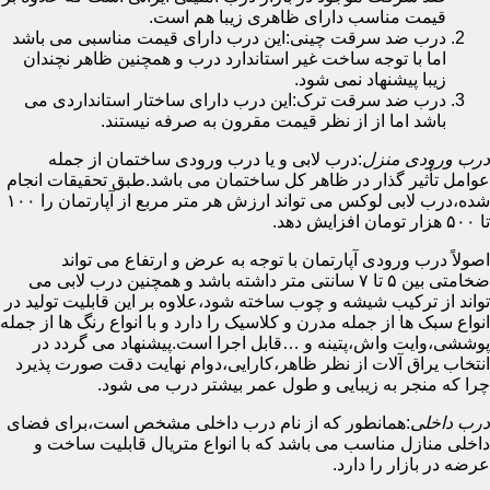
قیمت مناسب دارای ظاهری زیبا هم است.
درب ضد سرقت چینی:این درب دارای قیمت مناسبی می باشد
اما با توجه ساخت غیر استاندارد درب و همچنین ظاهر نچندان
زیبا پیشنهاد نمی شود.
درب ضد سرقت ترک:این درب دارای ساختار استانداردی می
باشد اما از از نظر قیمت مقرون به صرفه نیستند.
درب ورودی منزل
:درب لابی و یا درب ورودی ساختمان از جمله
عوامل تأثیر گذار در ظاهر کل ساختمان می باشد.طبق تحقیقات انجام
شده،درب لابی لوکس می تواند ارزش هر متر مربع از آپارتمان را ۱۰۰
تا ۵۰۰ هزار تومان افزایش دهد.
اصولاً درب ورودی آپارتمان با توجه به عرض و ارتفاع می تواند
ضخامتی بین ۵ تا ۷ سانتی متر داشته باشد و همچنین درب لابی می
تواند از ترکیب شیشه و چوب ساخته شود،علاوه بر این قابلیت تولید در
انواع سبک ها از جمله مدرن و کلاسیک را دارد و با انواع رنگ ها از جمله
پوششی،وایت واش،پتینه و …قابل اجرا است.پیشنهاد می گردد در
انتخاب یراق آلات از نظر ظاهر،کارایی،دوام نهایت دقت صورت پذیرد
چرا که منجر به زیبایی و طول عمر بیشتر درب می شود.
درب داخلی
:همانطور که از نام درب داخلی مشخص است،برای فضای
داخلی منازل مناسب می باشد که با انواع متریال قابلیت ساخت و
عرضه در بازار را دارد.