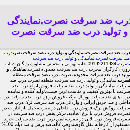
رب ضد سرقت نصرت,نمایندگی
و تولید درب ضد سرقت نصرت
درب ضد سرقت نصرت
،
نمایندگی و تولید درب ضد سرقت نصرت
درب
ضد سرقت نصرت
،
نمایندگی و تولید درب ضد سرقت
نصرت
،09192211934-خانم تهرانی-با تخفیف مشاوره رایگان شبانه
روزی کارگران مجرب درب ضد سرقت محدوده نصرت،
نمایندگی و
تولید درب ضد سرقت محدوده نصرت
،
درب ضد سرقت منطقه
نصرت
،نمایندگی و تولید درب ضد سرقت منطقه نصرت،درب ضد
سرقت،نمایندگی و تولید درب ضد سرقت،فروش انواع درب ضد
سرقت با بهترین کیفیت و مناسب ترین قیمت،تولید کننده و نماینده
درب های ضد سرقت پورتال ترکیه.فروش ویژه درب ضد سرقت،درب
داخلی و ضد حریق ایرانی و وارداتی.درب ضد سرقت ترک.درب ضد
سرقت روکش ترک،فروش درب داخلی در نصرت،حمل بار ادارات در
نصرت،فروش درب با نرخ اتحادیه،مرکز پخش درب ضد سرقت در
نصرت،فروش درب لابی در نصرت،ایمن ترین درب ضد سرقت-خرید
مستقیم از کارخانه قفل گاوصندوقی کاله،ضد برش و ضد دیلم 100%
وارداتی،ورق فولادی دوبل چهارطرفه،عایق حرارت و صوت،اکیپ