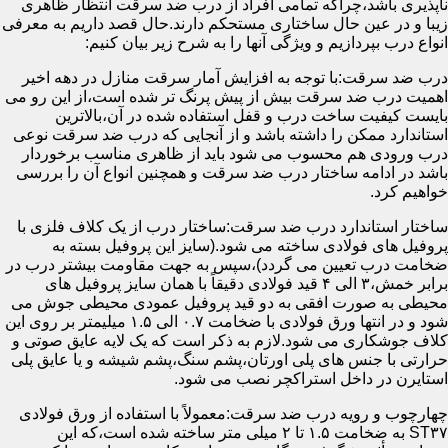
ناپذیری باشد،چراکه تمامی افراد از درب ضد سرقت انتظار ظاهری
زیبا و در عین حال ساختاری مستحکم دارند.حال قصد داریم به معرفی
انواع درب بپردازیم و ویژگی آنها را به شرح زیر بیان کنیم:
درب ضد سرقت:با توجه به افزایش آمار سرقت منازل در دهه اخیر
اهمیت درب ضد سرقت بیش از پیش پرنگ تر شده است،از این رو می
بایست کیفیت ساخت درب و قفل استفاده شده در آن،بالاترین
استاندارد ممکن را داشته باشد و از آنجایی که درب ضد سرقت نوعی
درب ورودی هم محسوب می شود باید از ظاهری مناسب برخوردار
باشد در ادامه ساختار درب ضد سرقت و همچنین انواع آن را بررسی
خواهیم کرد.
ساختار استاندارد درب ضد سرقت:ساختار درب از یک کلاف فلزی با
پروفیل های فولادی ساخته می شود.(سایز این پروفیل بسته به
ضخامت درب تعیین می گردد)،سپس به جهت مقاومت بیشتر درب در
برابر خمش،۳ الی ۴ قید فولادی دقیقاً با همان سایز پروفیل های
محیطی به صورت افقی به دو قید پروفیل عمودی محیطی جوش می
شود و در انتها ورق فولادی با ضخامت ۰.۷ الی ۱.۵ میلیمتر بر روی این
کلاف جوشکاری می شود.لازم به ذکر است که یک لایه عایق صوتی و
حرارتی با جنس های پلی اورتان،پشم سنگ،پشم شیشه و یا عایق پلی
استایرن در داخل استراکچر نصب می شود.
چهارچوب و رویه درب ضد سرقت:معمولاً با استفاده از ورق فولادی
ST۳۷ به ضخامت ۱.۵ تا ۲ میلی متر ساخته شده است،که این