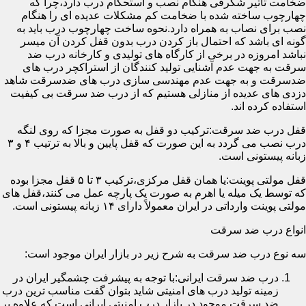
ضخامت تأثیر شگرفی هنگام نصب و استحکام درب دارد،چرا که
چهارچوب ساخته شده با ضخامت کم مشکلات عدیده ای را هنگام
نصب برای نصاب به همراه دارد.نحوه ساخت چهارچوب درب باید به
گونه ای باشد که احتمال باز کردن درب بدون قفل کردن آن میسر
نباشد امروزه در برخی از کارگاه های تولیدی و کارخانه درب ضد
سرقت به جهت عدم آشنایی تولید کنندگان از استراکچر درب های
ضدسرقت و به جهت عدم مهندسی سازی درب های ضدسرقت شاهد
دزدی های عدیده از منازلی هستیم که از درب ضد سرقت بی کیفیت
استفاده کرده اند.
قفل درب ضد سرقت:ترکیب دو قفل به صورت مجزا که روی لنگه
درب نصب می گردد به این صورت که قفل پایین و بالا به ترتیب ۴ و ۳
زبانه پیستونی است.
قفل مولتی پوینت:یا همان قفل مرکزی،ترکیب ۳ تا ۵ قفل مجزا بوده
که توسط یک میله یا اهرم به صورت یک پارچه عمل می کنند،قفل های
مولتی پوینت وارداتی در ایران معمولاً دارای ۱۴ زبانه پیستونی است.
انواع درب ضد سرقت
سه نوع درب ضد سرقت به شرح زیر در بازار ایران موجود است:
درب ضد سرقت ایرانی:با توجه به پیشرفت چشمگیر ایران در
زمینه تولید درب های امنیتی شاید بتوان گفت مناسب ترین درب
ضد سرقت موجود در بازار درب امنیتی ایرانی است که علاوه بر