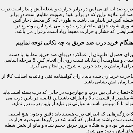
درب ضد آب ای بی اس در برابر حرارت و شعله آتش،پایدار است.درب
ضد آب علاوه براین که در برابر نفوذ رطوبت مقاوم است،در برابر
شعله آتش نیز پایدار می باشد.به طوری که اگر محیط دچار آتش
سوزی شود،اجزای ساختار درب ذوب نمی شود.این موضوع در
شرایطی که فشار و حرارت محیط زیاد است،برقرار می باشد.
هنگام خرید درب ضد حریق به چه نکاتی توجه نماییم
برای حصول اطمینان از عملکرد دربهای ضد حریق مطابق با دسته
بندی و مقاومت آن ها،باید تست روی آن انجام گیرد.5 مرحله اساسی
برای آزمایش در ضد حریق به شرح زیر انجام می گیرد:
1-درب خریداری شده باید دارای گواهینامه فنی و تائیدیه اصالت کالا از
سازمان آتش نشانی باشد.
2-فضای خالی بین درب و چهارچوب در حالی که درب بسته است،باید
4 میلیمتر از قسمت بالا و اطراف باشد.این فاصله در پایین درب می
تواند تا 8 میلیمتر باشد.به عبارتی نور نباید از پایین درب درز نماید.
3-درزگیرهایی که اطراف درب هستند باید دقیق و بدون هیچ آسیبی
نصب شده باشند.همانطور که گفته شد درزگیرها نسبت به حرارت
حساس بوده و به هنگام بروز حریق حجیم شده و مانع از پخش شعله
های آتش و دود می شود.