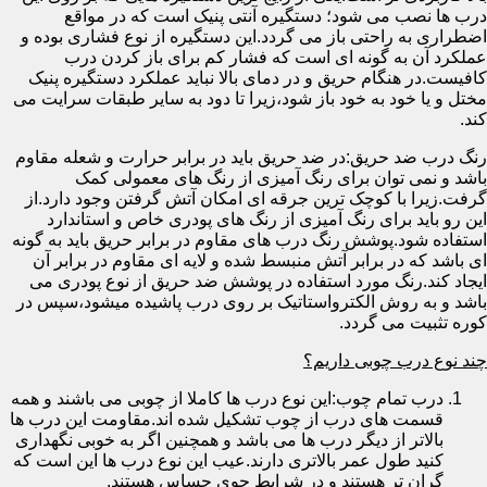
درب ها نصب می شود؛ دستگیره آنتی پنیک است که در مواقع
اضطراری به راحتی باز می گردد.این دستگیره از نوع فشاری بوده و
عملکرد آن به گونه ای است که فشار کم برای باز کردن درب
کافیست.در هنگام حریق و در دمای بالا نباید عملکرد دستگیره پنیک
مختل و یا خود به خود باز شود،زیرا تا دود به سایر طبقات سرایت می
کند.
رنگ درب ضد حریق:در ضد حریق باید در برابر حرارت و شعله مقاوم
باشد و نمی توان برای رنگ آمیزی از رنگ های معمولی کمک
گرفت.زیرا با کوچک ترین جرقه ای امکان آتش گرفتن وجود دارد.از
این رو باید برای رنگ آمیزی از رنگ های پودری خاص و استاندارد
استفاده شود.پوشش رنگ درب های مقاوم در برابر حریق باید به گونه
ای باشد که در برابر آتش منبسط شده و لایه ای مقاوم در برابر آن
ایجاد کند.رنگ مورد استفاده در پوشش ضد حریق از نوع پودری می
باشد و به روش الکترواستاتیک بر روی درب پاشیده میشود،سپس در
کوره تثبیت می گردد.
چند نوع درب چوبی داریم؟
درب تمام چوب:این نوع درب ها کاملا از چوبی می باشند و همه
قسمت های درب از چوب تشکیل شده اند.مقاومت این درب ها
بالاتر از دیگر درب ها می باشد و همچنین اگر به خوبی نگهداری
کنید طول عمر بالاتری دارند.عیب این نوع درب ها این است که
گران تر هستند و در شرایط جوی حساس هستند.