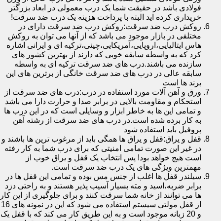
فولادی باشد در حقیقت شما یک درب معمولی در ابعاد بزرگتر
خریداری کرده اید البته با پرداخت هزینه یک درب ضد سرقت!
روکش درب ضد سرقت:روکش درب ضد سرقت دارای در
مختلفی در بازار موجود می باشد که از آنها می توان به روکش
هاس ایتالیایی،اروپایی،آمریکایی،چینی،ترکیه ای و ایرانی اشاره
کرد که به واسطه سابقه خوبی که دارند از بهترین کشور های
سازنده می باشند.درب های ضد سرقت ترکیه ای به واسطه
سابقه عالی در درب های ضد سرقت خانگی از برترین های این
برند ها است
ورق و آهن آلات مورد استفاده در درب:درب های ضد سرقت از
استحکام و مقاومت بالایی در برابر صدا و حرارت دارا می باشد
و تمامی این ها به خاطر ابزار و وسایلی است که در این درب ها
به کار برده شده است.در درب های ضد سرقت از رشته آهن
پروفیل باید استفاده شود
قفل و یراق:قفل و یراق ها همگی باید از مرغوب ترین ها باشند و
در غیر این صورت تمامی امنیتی که برای درب شما به کار رفته
است هیچ خواهد بود! پس انتخاب یک قفل و یراق خوب از
مهمترین ویژگی های یک درب ضد سرقت است.
سیلندر قفل ها اغلب از جنس مس بوده و تمامی این قفل ها در
برابر ضربه،اسید و مته بسیار آسیب پذیر هستند و به راحتی دزد
ها می توانند از خانه شما سرقت کنند و برای جلوگیری از این کار
از قفل مولتی سیستم استفاده می شود که این در نمونه های 16
و 20 زبانه موجود است و به این طریق کار می کند که با قفل یک