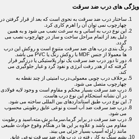
ویژگی های درب ضد سرقت
ساختار درب ضد سرقت به نحوی است که بعد از قرار گرفتن در
چهارچوب نمی توان آن را اهرم کاری کرد.
این نوع درب به آسانی و به سرعت نصب می شود و به همین
دلیل بعد از اتمام مراحل ساخت و ساز در چهارچوب نصب می
گردد.
رنگ بندی درب های ضد سرقت متنوع است و روکش این درب
ها معمولا از جنس MDF با روکش رنگ یا PVC می باشد.
دور تا دور درب ضد سرقت یک نوار پلاستیکی یا درزگیر قرار
گرفته که از هدر رفت انرژی و نفوذ گرد و غبار جلوگیری می
کند.
برخلاف درب چوبی معمولی،درب امنیتی از چند نقطه به
چهارچوب متصل می شود.
درب ضد سرقت بسیار محکم و مقاوم است و وجود لایه فولادی
در آن نشانه استحکام این نوع درب هاست.
این نوع درب طبق استانداردهای بین المللی ساخته می شود.
درب ضد سرقت ضد آب است و نوعی عایق رطوبتی محسوب
می شود.
درب ضد سرقت در برابر گرما،سرما،برش،مته،اسید و رطوبت
مقاوم می باشد و علاوه بر این ها در هنگام وقوع حوادث طبیعی
مانند زلزله آسیب بسیار جزئی می بیند.
پشم سنگ به کار رفته در درب های ضد سرقت نوعی عایق