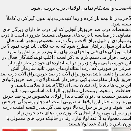
4-صحت و استحکام تمامی لولاهای درب بررسی شود.
5-درب را تا نیمه باز کرده و رها کنید،درب باید بدون گیر کردن کاملاً
بسته شود.
مشخصات درب ضد حریق:از آنجایی که این درب ها دارای ویژگی های
متفاوتی در مقایسه با درب های معمولی هستند؛ ضروری است تا درب
به مواردی از قبیل یراق آلات و رنگ درب مخصوص مجهز باشد.حال
شاید این سوال برایتان مطرح شود که به چه نکاتی باید توجه نمود ؟ در
ادامه ویژگی های فنی و اجزای دربهای مقاوم در برابر آتش را مورد
بررسی قرار می دهیم.لازم به ذکر است ؛ اغلب تولیدکنندگان فعال در
این حوزه تمامی موارد زیر را در استانداردهای خود در نظر دارند.از
طرفی در صورتی که درب استانداردهای مورد تائید سازمان آتش
نشانی را داشته باشد،مجوز یراق آلات در ضد حریق:یراق آلات درب ضد
حریق باید از مقاومت بالایی برخوردار باشند:لولای در ضد حریق :لولای
این درب ها باید دارای نشان سی ای (CE)باشد تا سلامت،ایمنی و
حفاظت از محیط زیست آن مطابق با الزامات اساسی مورد تائید
باشد.در حقیقت می توان گفت باید از لولای مخصوص درب ضد حریق
بهره برد.ساختار این لولاها به صورتی است که دچار پوسیدگی،چرخش
نمی شوند و در برابر حرارت بالا ذوب نمی گردند،در نتیجه امنیت درب
زیر سوال نمی رود.از آنجایی که وزن درب های ضد حریق زیاد
است،معمولاً به 3 عدد لولا نیاز دارند.در حالیکه درب های معمولی با
وزن پایین دارای 2 عدد لولا هستند.