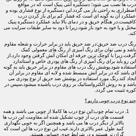
درب ها نصب می شود؛ دستگیره آنتی پنیک است که در مواقع
اضطراری به راحتی باز می گردد.این دستگیره از نوع فشاری بوده و
عملکرد آن به گونه ای است که فشار کم برای باز کردن درب
کافیست.در هنگام حریق و در دمای بالا نباید عملکرد دستگیره پنیک
مختل و یا خود به خود باز شود،زیرا تا دود به سایر طبقات سرایت می
کند.
رنگ درب ضد حریق:در ضد حریق باید در برابر حرارت و شعله مقاوم
باشد و نمی توان برای رنگ آمیزی از رنگ های معمولی کمک
گرفت.زیرا با کوچک ترین جرقه ای امکان آتش گرفتن وجود دارد.از
این رو باید برای رنگ آمیزی از رنگ های پودری خاص و استاندارد
استفاده شود.پوشش رنگ درب های مقاوم در برابر حریق باید به گونه
ای باشد که در برابر آتش منبسط شده و لایه ای مقاوم در برابر آن
ایجاد کند.رنگ مورد استفاده در پوشش ضد حریق از نوع پودری می
باشد و به روش الکترواستاتیک بر روی درب پاشیده میشود،سپس در
کوره تثبیت می گردد.
چند نوع درب چوبی داریم؟
درب تمام چوب:این نوع درب ها کاملا از چوبی می باشند و همه
قسمت های درب از چوب تشکیل شده اند.مقاومت این درب ها
بالاتر از دیگر درب ها می باشد و همچنین اگر به خوبی نگهداری
کنید طول عمر بالاتری دارند.عیب این نوع درب ها این است که
گران تر هستند و در شرایط جوی حساس هستند.