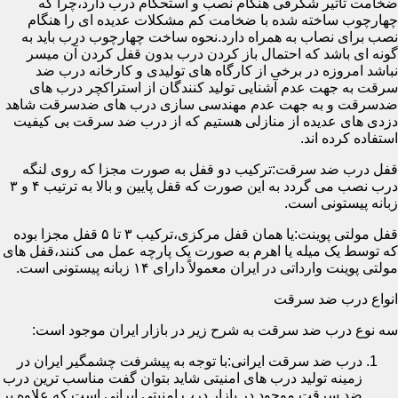
ضخامت تأثیر شگرفی هنگام نصب و استحکام درب دارد،چرا که
چهارچوب ساخته شده با ضخامت کم مشکلات عدیده ای را هنگام
نصب برای نصاب به همراه دارد.نحوه ساخت چهارچوب درب باید به
گونه ای باشد که احتمال باز کردن درب بدون قفل کردن آن میسر
نباشد امروزه در برخی از کارگاه های تولیدی و کارخانه درب ضد
سرقت به جهت عدم آشنایی تولید کنندگان از استراکچر درب های
ضدسرقت و به جهت عدم مهندسی سازی درب های ضدسرقت شاهد
دزدی های عدیده از منازلی هستیم که از درب ضد سرقت بی کیفیت
استفاده کرده اند.
قفل درب ضد سرقت:ترکیب دو قفل به صورت مجزا که روی لنگه
درب نصب می گردد به این صورت که قفل پایین و بالا به ترتیب ۴ و ۳
زبانه پیستونی است.
قفل مولتی پوینت:یا همان قفل مرکزی،ترکیب ۳ تا ۵ قفل مجزا بوده
که توسط یک میله یا اهرم به صورت یک پارچه عمل می کنند،قفل های
مولتی پوینت وارداتی در ایران معمولاً دارای ۱۴ زبانه پیستونی است.
انواع درب ضد سرقت
سه نوع درب ضد سرقت به شرح زیر در بازار ایران موجود است:
درب ضد سرقت ایرانی:با توجه به پیشرفت چشمگیر ایران در
زمینه تولید درب های امنیتی شاید بتوان گفت مناسب ترین درب
ضد سرقت موجود در بازار درب امنیتی ایرانی است که علاوه بر