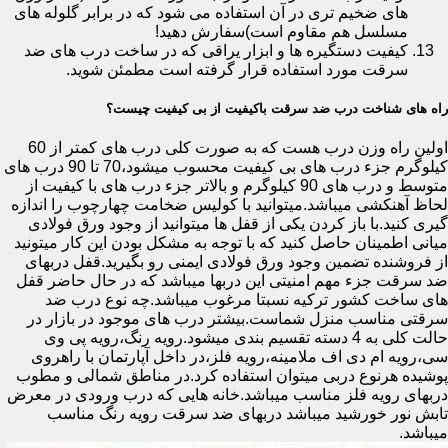
های ضخیم تری در آن استفاده می شود که در برابر گلوله های
مسلسل هم مقاوم است)سفارش دهید!
کیفیت دستگیره ها و ابزار یراقی که در ساخت درب های ضد
سرقت مورد استفاده قرار گرفته است مطمئن شوید.
راه های شناخت درب ضد سرقت باکیفیت از بی کیفیت چیست؟
اولین راه وزن درب هست که به صورت کلی درب های کمتر از 60
کیلوگرم جزء درب های بی کیفیت محسوب میشود،70 تا 90 درب های
متوسط و درب های 90 کیلوگرم و بالاتر جزء درب های با کیفیت از
لحاظ آهنکشی میباشد.میتوانید با کولیس ضخامت چهارچوب را اندازه
گیری کنید.با باز کردن یکی از قفل ها میتوانید از وجود ورق فولادی
میانی اطمینان حاصل کنید که با توجه به مشکل بودن این کار میتونید
از فروشنده تضمین وجود ورق فولادی ایمنی رو بگیرید.قفل دربهای
ضد سرقت جزء مهم امنیتی این دربها میباشد که در حال حاضر قفل
های ساخت کشور ترکیه نسبتا مرغوب میباشد.چه نوع درب ضد
سرقتی مناسب منزل شماست.بیشتر درب های موجود در بازار در
حالت کلی به 4 دسته تقسیم بندی میشود.رویه رنگ،رویه پی وی
سی،رویه ام دی اف ملامینه،رویه فلز،در داخل آپارتمان با راهروی
پوشیده هرنوع دربی میتوان استفاده کرد.در مناطق شمالی و مطوب
دربهای رویه فلز مناسب میباشد.خانه هایی که درب ورودی در معرض
تابش نور خورشید میباشد دربهای ضد سرقت رویه رنگ مناسب
میباشد.