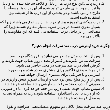
درب پانلی:این نوع درب ها از پانل و کلاف ساخته شده اند و پانل
ها نیز از چوب های طبیعی تولید شده اند.این درب ها مسطح یا
طرح دار می باشند و در بخشی از این درب ها از شیشه نیز
استفاده شده است.
درب روکشی:امروزه بیشتر درب ها از این نوع می باشند.زیرا که
بسیار مدرن هستند.در برابر ضربه بسیار مقاوم هستند.زیرا که
مصالحی را در داخل درب استفاده می کنند که این مقاومت را
بالاتر می برد.
چگونه خرید اینترنتی درب ضد سرقت انجام دهیم؟
پس از انتخاب مدل مدنظر می توانید با فروشگاه درب ضد
سرقت تماس بگیرید.در کمتر از نصف روز نصاب جهت بازدید و
گرفتن ابعاد درب ضد سرقت در محل حاضر می شود.
در مرحله بعدی فاکتور برای مشتری صادر شده و به صورت
اینترنتی و یا فیزیکی برای مشتری ارسال خواهد شد.
پس از واریز مبلغ پیش پرداخت و ارسال تصویر فیش واریزی در
صورتی که درب ضد سرقت سفارشی باشد،ساخته خواهد شد
سپس نصاب جهت نصب درب مراجعه خواهد کرد.اما در صورتی
که از درب با ابعاد استاندارد استفاده شود،درب به همراه نصاب
به محل فرستاده خواهد شد.
درب ضد سرقت محل تلاقی دو مفهوم متضاد،یعنی ظرافت و نفوذ