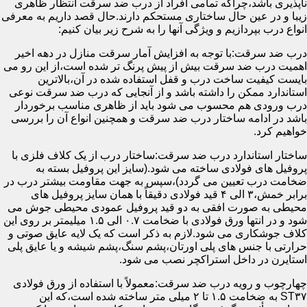
ناپذیری باشد،چراکه تمامی افراد از درب ضد سرقت انتظار ظاهری
زیبا و در عین حال ساختاری مستحکم دارند.حال قصد داریم به معرفی
انواع درب بپردازیم و ویژگی آنها را به شرح زیر بیان کنیم:
درب ضد سرقت:با توجه به افزایش آمار سرقت منازل در دهه اخیر
اهمیت درب ضد سرقت بیش از پیش پرنگ تر شده است،از این رو می
بایست کیفیت ساخت درب و قفل استفاده شده در آن،بالاترین
استاندارد ممکن را داشته باشد و از آنجایی که درب ضد سرقت نوعی
درب ورودی هم محسوب می شود باید از ظاهری مناسب برخوردار
باشد در ادامه ساختار درب ضد سرقت و همچنین انواع آن را بررسی
خواهیم کرد.
ساختار استاندارد درب ضد سرقت:ساختار درب از یک کلاف فلزی با
پروفیل های فولادی ساخته می شود.(سایز این پروفیل بسته به
ضخامت درب تعیین می گردد)،سپس به جهت مقاومت بیشتر درب در
برابر خمش،۳ الی ۴ قید فولادی دقیقاً با همان سایز پروفیل های
محیطی به صورت افقی به دو قید پروفیل عمودی محیطی جوش می
شود و در انتها ورق فولادی با ضخامت ۰.۷ الی ۱.۵ میلیمتر بر روی این
کلاف جوشکاری می شود.لازم به ذکر است که یک لایه عایق صوتی و
حرارتی با جنس های پلی اورتان،پشم سنگ،پشم شیشه و یا عایق پلی
استایرن در داخل استراکچر نصب می شود.
چهارچوب و رویه درب ضد سرقت:معمولاً با استفاده از ورق فولادی
ST۳۷ به ضخامت ۱.۵ تا ۲ میلی متر ساخته شده است،که این