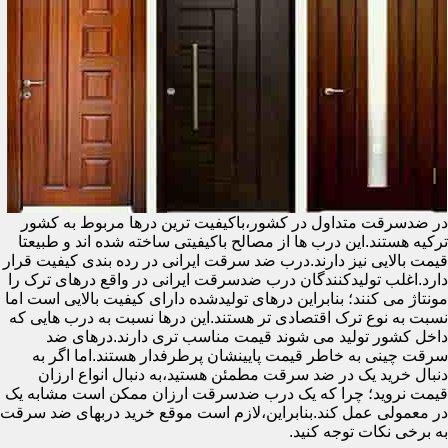
در ضدسرقت متداول در کشور،باکیفیت ترین درها مربوط به کشور
ترکیه هستند.این درب ها از مصالح باکیفیتی ساخته شده اند و طبیعتا
قیمت بالایی نیز دارند.درب ضد سرقت ایرانی در رده بندی کیفیت قرار
دارد.اغلب تولیدکنندگان درب ضدسرقت ایرانی در واقع درهای ترک را
مونتاژ می کنند؛ بنابراین درهای تولیدشده دارای کیفیت بالایی است اما
نسبت به نوع ترک اقتصادی تر هستند.این درها نسبت به درب هایی که
داخل کشور تولید می شوند قیمت مناسب تری دارند.درهای ضد
سرقت چینی به خاطر قیمت پایینشان پرطرفدار هستند.اما اگر به
دنبال خرید یک در ضد سرقت مطمئن هستید،به دنبال انواع ارزان
قیمت نروید؛ چرا که یک درب ضدسرقت ارزان ممکن است مشابه یک
در معمولی عمل کند.بنابراین،لازم است موقع خرید دربهای ضد سرقت
به برخی نکات توجه کنید.