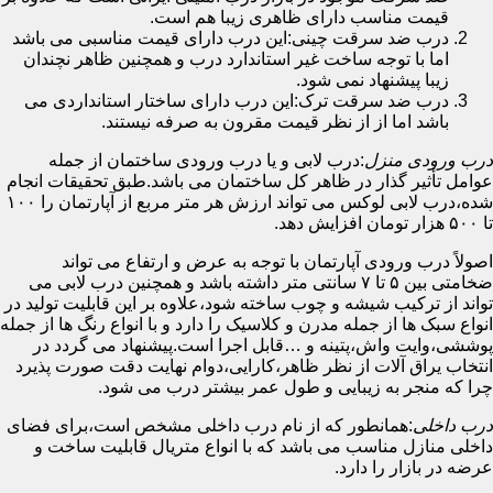
قیمت مناسب دارای ظاهری زیبا هم است.
درب ضد سرقت چینی:این درب دارای قیمت مناسبی می باشد
اما با توجه ساخت غیر استاندارد درب و همچنین ظاهر نچندان
زیبا پیشنهاد نمی شود.
درب ضد سرقت ترک:این درب دارای ساختار استانداردی می
باشد اما از از نظر قیمت مقرون به صرفه نیستند.
درب ورودی منزل
:درب لابی و یا درب ورودی ساختمان از جمله
عوامل تأثیر گذار در ظاهر کل ساختمان می باشد.طبق تحقیقات انجام
شده،درب لابی لوکس می تواند ارزش هر متر مربع از آپارتمان را ۱۰۰
تا ۵۰۰ هزار تومان افزایش دهد.
اصولاً درب ورودی آپارتمان با توجه به عرض و ارتفاع می تواند
ضخامتی بین ۵ تا ۷ سانتی متر داشته باشد و همچنین درب لابی می
تواند از ترکیب شیشه و چوب ساخته شود،علاوه بر این قابلیت تولید در
انواع سبک ها از جمله مدرن و کلاسیک را دارد و با انواع رنگ ها از جمله
پوششی،وایت واش،پتینه و …قابل اجرا است.پیشنهاد می گردد در
انتخاب یراق آلات از نظر ظاهر،کارایی،دوام نهایت دقت صورت پذیرد
چرا که منجر به زیبایی و طول عمر بیشتر درب می شود.
درب داخلی
:همانطور که از نام درب داخلی مشخص است،برای فضای
داخلی منازل مناسب می باشد که با انواع متریال قابلیت ساخت و
عرضه در بازار را دارد.