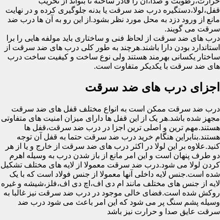
حرارت،رطوبت و صدا،آن را قادر ساخته تا بتواند از تخریب
قفل،لولا،دستگیره درب ضد سرقت یا بدنه جلوگیری کرده و در نهایت
مانع از ورود دزد به محل مورد نظر بشود.از این رو به آن ها درب ضد
سرقت می گویند.
درب های ضد سرقت از لحاظ فنی و ساختاری باید مولفه هایی را برا
استاندارد بودن دارا باشند.هرچند به طور کلی درب های ضد سرقت از
ساختار یکسانی بهرمند هستند ولی نوع ساخت و کیفیت ساخت درب
های ضد سرقت با یکدیکر متفاوت است.
اجزای درب های ضد سرقت
درب ضد سرقت ممکن است به انواع مختلف قفل های ضد سرقت
مجهز شده باشد.هر یک از این قفل ها دارای میزان امنیت های متفاوتی
هستند.مهم ترین و اصلی ترین اجزا در درب ضد سرقت،قفل ها
هستند.بنابراین هنگام خرید درب ضد سرقت حتما به قفل آن توجه
کنید.علاوه بر این لولا در اکثر درب های ضد سرقت از خارج و یا از هر
دو طرف پنهان است و این امر مانع از باز شدن درب به وسیله اهرم
کردن لولا می شود.درب ضد سرقت معمولا از لایه های مختلف تشکیل
شده است.جنس لایه داخلی آنها معمولا از جنس فولاد است که با یک
لایه از جنس های مختلف مانند ام دی اف،اچ دی اف،فلز،شیشه و غیره
روکش شده است.فضای خالی موجود در درب ضد سرقت نیز غالبا به
وسیله پشم سنگ پر می شود که این امر باعث می شود درب ضد
سرقت عایق صدا و حرارت نیز باشد