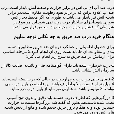
درب ضد آب ای بی اس در برابر حرارت و شعله آتش،پایدار است.درب
ضد آب علاوه براین که در برابر نفوذ رطوبت مقاوم است،در برابر
شعله آتش نیز پایدار می باشد.به طوری که اگر محیط دچار آتش
سوزی شود،اجزای ساختار درب ذوب نمی شود.این موضوع در
شرایطی که فشار و حرارت محیط زیاد است،برقرار می باشد.
هنگام خرید درب ضد حریق به چه نکاتی توجه نماییم
برای حصول اطمینان از عملکرد دربهای ضد حریق مطابق با دسته
بندی و مقاومت آن ها،باید تست روی آن انجام گیرد.5 مرحله اساسی
برای آزمایش در ضد حریق به شرح زیر انجام می گیرد:
1-درب خریداری شده باید دارای گواهینامه فنی و تائیدیه اصالت کالا از
سازمان آتش نشانی باشد.
2-فضای خالی بین درب و چهارچوب در حالی که درب بسته است،باید
4 میلیمتر از قسمت بالا و اطراف باشد.این فاصله در پایین درب می
تواند تا 8 میلیمتر باشد.به عبارتی نور نباید از پایین درب درز نماید.
3-درزگیرهایی که اطراف درب هستند باید دقیق و بدون هیچ آسیبی
نصب شده باشند.همانطور که گفته شد درزگیرها نسبت به حرارت
حساس بوده و به هنگام بروز حریق حجیم شده و مانع از پخش شعله
های آتش و دود می شود.