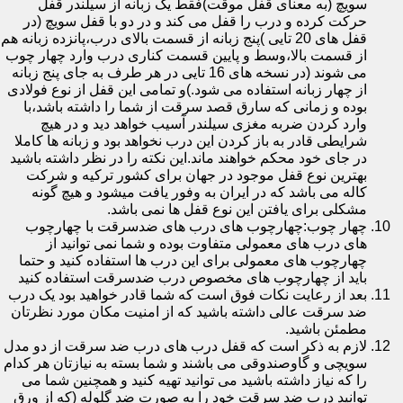
سویچ (به معنای قفل موقت)فقط یک زبانه از سیلندر قفل
حرکت کرده و درب را قفل می کند و در دو با قفل سویچ (در
قفل های 20 تایی )پنج زبانه از قسمت بالای درب،پانزده زبانه هم
از قسمت بالا،وسط و پایین قسمت کناری درب وارد چهار چوب
می شوند (در نسخه های 16 تایی در هر طرف به جای پنج زبانه
از چهار زبانه استفاده می شود.)و تمامی این قفل از نوع فولادی
بوده و زمانی که سارق قصد سرقت از شما را داشته باشد،با
وارد کردن ضربه مغزی سیلندر آسیب خواهد دید و در هیچ
شرایطی قادر به باز کردن این درب نخواهد بود و زبانه ها کاملا
در جای خود محکم خواهند ماند.این نکته را در نظر داشته باشید
بهترین نوع قفل موجود در جهان برای کشور ترکیه و شرکت
کاله می باشد که در ایران به وفور یافت میشود و هیچ گونه
مشکلی برای یافتن این نوع قفل ها نمی باشد.
چهار چوب:چهارچوب های درب های ضدسرقت با چهارچوب
های درب های معمولی متفاوت بوده و شما نمی توانید از
چهارچوب های معمولی برای این درب ها استفاده کنید و حتما
باید از چهارچوب های مخصوص درب ضدسرقت استفاده کنید
بعد از رعایت نکات فوق است که شما قادر خواهید بود یک درب
ضد سرقت عالی داشته باشید که از امنیت مکان مورد نظرتان
مطمئن باشید.
لازم به ذکر است که قفل درب های درب ضد سرقت از دو مدل
سویچی و گاوصندوقی می باشند و شما بسته به نیازتان هر کدام
را که نیاز داشته باشید می توانید تهیه کنید و همچنین شما می
توانید درب ضد سرقت خود را به صورت ضد گلوله (که از ورق