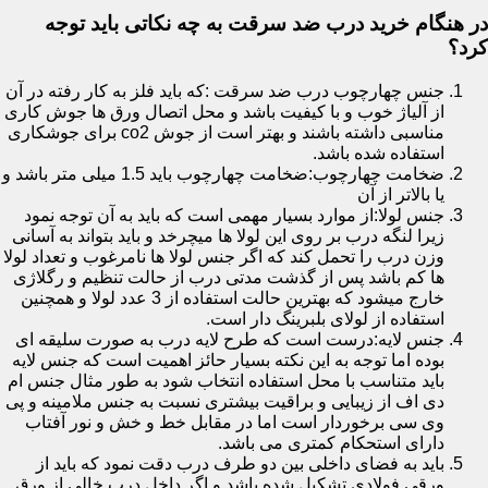
در هنگام خرید درب ضد سرقت به چه نکاتی باید توجه
کرد؟
جنس چهارچوب درب ضد سرقت :که باید فلز به کار رفته در آن
از آلیاژ خوب و با کیفیت باشد و محل اتصال ورق ها جوش کاری
مناسبی داشته باشند و بهتر است از جوش co2 برای جوشکاری
استفاده شده باشد.
ضخامت چهارچوب:ضخامت چهارچوب باید 1.5 میلی متر باشد و
یا بالاتر از آن
جنس لولا:از موارد بسیار مهمی است که باید به آن توجه نمود
زیرا لنگه درب بر روی این لولا ها میچرخد و باید بتواند به آسانی
وزن درب را تحمل کند که اگر جنس لولا ها نامرغوب و تعداد لولا
ها کم باشد پس از گذشت مدتی درب از حالت تنظیم و رگلاژی
خارج میشود که بهترین حالت استفاده از 3 عدد لولا و همچنین
استفاده از لولای بلبرینگ دار است.
جنس لایه:درست است که طرح لایه درب به صورت سلیقه ای
بوده اما توجه به این نکته بسیار حائز اهمیت است که جنس لایه
باید متناسب با محل استفاده انتخاب شود به طور مثال جنس ام
دی اف از زیبایی و براقیت بیشتری نسبت به جنس ملامینه و پی
وی سی برخوردار است اما در مقابل خط و خش و نور آفتاب
دارای استحکام کمتری می باشد.
باید به فضای داخلی بین دو طرف درب دقت نمود که باید از
ورقی فولادی تشکیل شده باشد و اگر داخل درب خالی از ورق