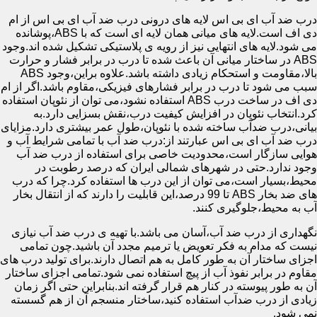
درب ضد آب ای بی اس لایه های درونی درب ضد آب ای بی اس از ام
دی اف است.لایه های میانی همان لایه ای است که با ABS،پوشانده
می شود.لایه های انتهایی نیز از رویه ی پلاستیکی تشکیل شده اند.وجود
ABS در ساختار میانی آن باعث شده تا درب در برابر فشار و حرارت
بالا،مقاومت و استحکام زیادی داشته باشد.علاوه براین،وجود ABS
سبب می شود تا درب در برابر فشارهای فیزیکی،مقاوم باشد.اگر از ام
دی اف در ساخت درب ABS استفاده نشود،می توان از نئوپان استفاده
کرد.انتخاب نئوپان در افزایش کیفیت درب،نقش بسزایی دارد.به
بیانی،درب ضدآب ساخته شده با نئوپان،طول عمر بیشتری دارد.مزایای
درب ضد آب ای بی اس عبارتند از:درب ضد آب با تمامی شرایط آب و
هوایی سازگار است،محدودیت خاصی برای استفاده از درب ضد آب
وجود ندارد.حتی در شهرهای شمالی ایران که درصد رطوبت در
محیط،بسیار است،می توان از این درب ها استفاده کرد.چرا که درب
های ضد بخار ABS تا 99 درصد،این قابلیت را دارند که از انتقال بخار
آب به محیط،جلوگیری کنند.
نگهداری از درب ضد آب،آسان می باشد.با تهیه ی درب ضد آب نیازی
نیست که مدام به فکر تعویض یا ترمیم مجدد آن باشید.چون تمامی
اجزای ساختار آن به طور کامل به هم اتصال دارند.برای تولید درب های
مقاوم در برابر نفوذ آب از پیچ استفاده نمی شود.تمامی اجزای ساختار
آن به طور پیوسته در کنار هم قرار گرفته اند.بنابراین حتی اگر زمان
زیادی از درب ضدآب استفاده کنید،ساختار منسجم آن از هم گسسته
نمی شود.