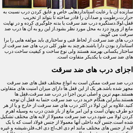
سازنده آن با رعایت استانداردهایی خاص و عایق کردن درب نسبت به
حرارت،رطوبت و صدا،آن را قادر ساخته تا بتواند از تخریب
قفل،لولا،دستگیره درب ضد سرقت یا بدنه جلوگیری کرده و در نهایت
مانع از ورود دزد به محل مورد نظر بشود.از این رو به آن ها درب ضد
سرقت می گویند.
درب های ضد سرقت از لحاظ فنی و ساختاری باید مولفه هایی را برا
استاندارد بودن دارا باشند.هرچند به طور کلی درب های ضد سرقت از
ساختار یکسانی بهرمند هستند ولی نوع ساخت و کیفیت ساخت درب
های ضد سرقت با یکدیکر متفاوت است.
اجزای درب های ضد سرقت
درب ضد سرقت ممکن است به انواع مختلف قفل های ضد سرقت
مجهز شده باشد.هر یک از این قفل ها دارای میزان امنیت های متفاوتی
هستند.مهم ترین و اصلی ترین اجزا در درب ضد سرقت،قفل ها
هستند.بنابراین هنگام خرید درب ضد سرقت حتما به قفل آن توجه
کنید.علاوه بر این لولا در اکثر درب های ضد سرقت از خارج و یا از هر
دو طرف پنهان است و این امر مانع از باز شدن درب به وسیله اهرم
کردن لولا می شود.درب ضد سرقت معمولا از لایه های مختلف تشکیل
شده است.جنس لایه داخلی آنها معمولا از جنس فولاد است که با یک
لایه از جنس های مختلف مانند ام دی اف،اچ دی اف،فلز،شیشه و غیره