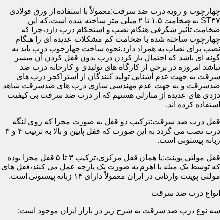
چهارچوب و رویه درب ضد سرقت:معمولاً با استفاده از ورق فولادی
ST۳۷ به ضخامت ۱.۵ تا ۲ میلی متر ساخته شده است،که این
ضخامت تأثیر شگرفی هنگام نصب و استحکام درب دارد،چرا که
چهارچوب ساخته شده با ضخامت کم مشکلات عدیده ای را هنگام
نصب برای نصاب به همراه دارد.نحوه ساخت چهارچوب درب باید به
گونه ای باشد که احتمال باز کردن درب بدون قفل کردن آن میسر
نباشد امروزه در برخی از کارگاه های تولیدی و کارخانه درب ضد
سرقت به جهت عدم آشنایی تولید کنندگان از استراکچر درب های
ضدسرقت و به جهت عدم مهندسی سازی درب های ضدسرقت شاهد
دزدی های عدیده از منازلی هستیم که از درب ضد سرقت بی کیفیت
استفاده کرده اند.
قفل درب ضد سرقت:ترکیب دو قفل به صورت مجزا که روی لنگه
درب نصب می گردد به این صورت که قفل پایین و بالا به ترتیب ۴ و ۳
زبانه پیستونی است.
قفل مولتی پوینت:یا همان قفل مرکزی،ترکیب ۳ تا ۵ قفل مجزا بوده
که توسط یک میله یا اهرم به صورت یک پارچه عمل می کنند،قفل های
مولتی پوینت وارداتی در ایران معمولاً دارای ۱۴ زبانه پیستونی است.
انواع درب ضد سرقت
سه نوع درب ضد سرقت به شرح زیر در بازار ایران موجود است: