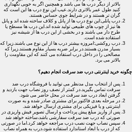
بالاتر از دیگر درب ها می باشد و همچنین اگر به خوبی نگهداری
کنید طول عمر بالاتری دارند.عیب این نوع درب ها این است که
گران تر هستند و در شرایط جوی حساس هستند.
درب پانلی:این نوع درب ها از پانل و کلاف ساخته شده اند و پانل
ها نیز از چوب های طبیعی تولید شده اند.این درب ها مسطح یا
طرح دار می باشند و در بخشی از این درب ها از شیشه نیز
استفاده شده است.
درب روکشی:امروزه بیشتر درب ها از این نوع می باشند.زیرا که
بسیار مدرن هستند.در برابر ضربه بسیار مقاوم هستند.زیرا که
مصالحی را در داخل درب استفاده می کنند که این مقاومت را
بالاتر می برد.
چگونه خرید اینترنتی درب ضد سرقت انجام دهیم؟
پس از انتخاب مدل مدنظر می توانید با فروشگاه درب ضد
سرقت تماس بگیرید.در کمتر از نصف روز نصاب جهت بازدید و
گرفتن ابعاد درب ضد سرقت در محل حاضر می شود.
در مرحله بعدی فاکتور برای مشتری صادر شده و به صورت
اینترنتی و یا فیزیکی برای مشتری ارسال خواهد شد.
پس از واریز مبلغ پیش پرداخت و ارسال تصویر فیش واریزی در
صورتی که درب ضد سرقت سفارشی باشد،ساخته خواهد شد
سپس نصاب جهت نصب درب مراجعه خواهد کرد.اما در صورتی
که از درب با ابعاد استاندارد استفاده شود،درب به همراه نصاب