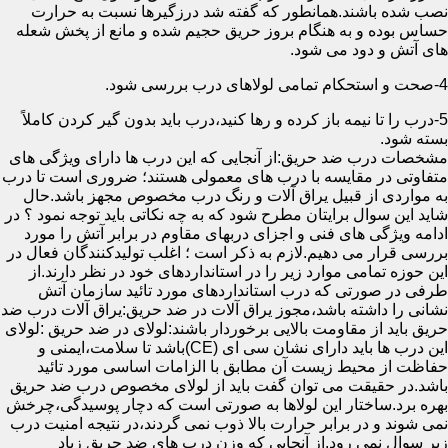
نصب شده باشند.همانطور که گفته شد درزگیرها نسبت به حرارت
حساس بوده و به هنگام بروز حریق حجیم شده و مانع از پخش شعله
های آتش و دود می شود.
4-صحت و استحکام تمامی لولاهای درب بررسی شود.
5-درب را تا نیمه باز کرده و رها کنید،درب باید بدون گیر کردن کاملاً
بسته شود.
مشخصات درب ضد حریق:از آنجایی که این درب ها دارای ویژگی های
متفاوتی در مقایسه با درب های معمولی هستند؛ ضروری است تا درب
به مواردی از قبیل یراق آلات و رنگ درب مخصوص مجهز باشد.حال
شاید این سوال برایتان مطرح شود که به چه نکاتی باید توجه نمود ؟ در
ادامه ویژگی های فنی و اجزای دربهای مقاوم در برابر آتش را مورد
بررسی قرار می دهیم.لازم به ذکر است ؛ اغلب تولیدکنندگان فعال در
این حوزه تمامی موارد زیر را در استانداردهای خود در نظر دارند.از
طرفی در صورتی که درب استانداردهای مورد تائید سازمان آتش
نشانی را داشته باشد،مجوز یراق آلات در ضد حریق:یراق آلات درب ضد
حریق باید از مقاومت بالایی برخوردار باشند:لولای در ضد حریق :لولای
این درب ها باید دارای نشان سی ای (CE)باشد تا سلامت،ایمنی و
حفاظت از محیط زیست آن مطابق با الزامات اساسی مورد تائید
باشد.در حقیقت می توان گفت باید از لولای مخصوص درب ضد حریق
بهره برد.ساختار این لولاها به صورتی است که دچار پوسیدگی،چرخش
نمی شوند و در برابر حرارت بالا ذوب نمی گردند،در نتیجه امنیت درب
زیر سوال نمی رود.از آنجایی که وزن درب های ضد حریق زیاد