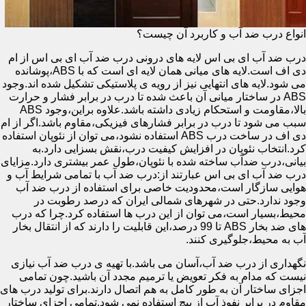
انواع درب ضد آب و کاربرد آن چیست؟
درب ضد آب ای بی اس لایه های درونی درب ضد آب ای بی اس از ام
دی اف است.لایه های میانی همان لایه ای است که با ABS،پوشانده
می شود.لایه های انتهایی نیز از رویه ی پلاستیکی تشکیل شده اند.وجود
ABS در ساختار میانی آن باعث شده تا درب در برابر فشار و حرارت
بالا،مقاومت و استحکام زیادی داشته باشد.علاوه براین،وجود ABS
سبب می شود تا درب در برابر فشارهای فیزیکی،مقاوم باشد.اگر از ام
دی اف در ساخت درب ABS استفاده نشود،می توان از نئوپان استفاده
کرد.انتخاب نئوپان در افزایش کیفیت درب،نقش بسزایی دارد.به
بیانی،درب ضدآب ساخته شده با نئوپان،طول عمر بیشتری دارد.مزایای
درب ضد آب ای بی اس عبارتند از:درب ضد آب با تمامی شرایط آب و
هوایی سازگار است،محدودیت خاصی برای استفاده از درب ضد آب
وجود ندارد.حتی در شهرهای شمالی ایران که درصد رطوبت در
محیط،بسیار است،می توان از این درب ها استفاده کرد.چرا که درب
های ضد بخار ABS تا 99 درصد،این قابلیت را دارند که از انتقال بخار
آب به محیط،جلوگیری کنند.
نگهداری از درب ضد آب،آسان می باشد.با تهیه ی درب ضد آب نیازی
نیست که مدام به فکر تعویض یا ترمیم مجدد آن باشید.چون تمامی
اجزای ساختار آن به طور کامل به هم اتصال دارند.برای تولید درب های
مقاوم در برابر نفوذ آب از پیچ استفاده نمی شود.تمامی اجزای ساختار