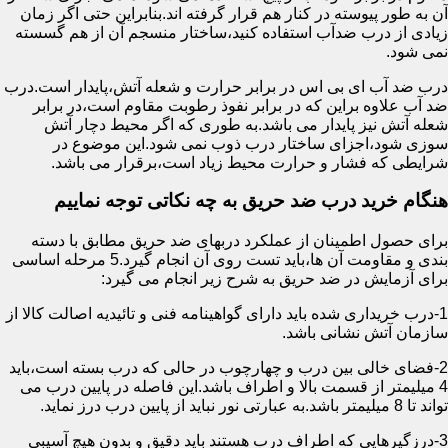
آن به طور پیوسته در کنار هم قرار گرفته اند.بنابراین حتی اگر زمان
زیادی از درب ضدآب استفاده کنید،ساختار منسجم آن از هم گسسته
نمی شود.
درب ضد آب ای بی اس در برابر حرارت و شعله آتش،پایدار است.درب
ضد آب علاوه براین که در برابر نفوذ رطوبت مقاوم است،در برابر
شعله آتش نیز پایدار می باشد.به طوری که اگر محیط دچار آتش
سوزی شود،اجزای ساختار درب ذوب نمی شود.این موضوع در
شرایطی که فشار و حرارت محیط زیاد است،برقرار می باشد.
هنگام خرید درب ضد حریق به چه نکاتی توجه نماییم
برای حصول اطمینان از عملکرد دربهای ضد حریق مطابق با دسته
بندی و مقاومت آن ها،باید تست روی آن انجام گیرد.5 مرحله اساسی
برای آزمایش در ضد حریق به شرح زیر انجام می گیرد:
1-درب خریداری شده باید دارای گواهینامه فنی و تائیدیه اصالت کالا از
سازمان آتش نشانی باشد.
2-فضای خالی بین درب و چهارچوب در حالی که درب بسته است،باید
4 میلیمتر از قسمت بالا و اطراف باشد.این فاصله در پایین درب می
تواند تا 8 میلیمتر باشد.به عبارتی نور نباید از پایین درب درز نماید.
3-درزگیرهایی که اطراف درب هستند باید دقیق و بدون هیچ آسیبی