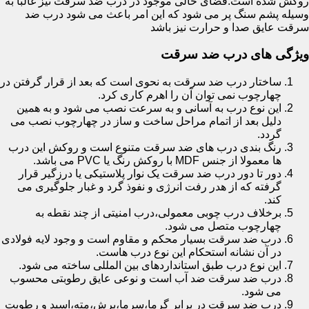
روکش شده است.فضای خالی موجود در درب ضد سرقت نیز غالبا به
وسیله پشم سنگ پر می شود که این امر باعث می شود درب ضد
سرقت عایق صدا و حرارت نیز باشد
ویژگی های درب ضد سرقت
ساختار درب ضد سرقت به نحوی است که بعد از قرار گرفتن در
چهارچوب نمی توان آن را اهرم کاری کرد.
این نوع درب به آسانی و به سرعت نصب می شود و به همین
دلیل بعد از اتمام مراحل ساخت و ساز در چهارچوب نصب می
گردد.
رنگ بندی درب های ضد سرقت متنوع است و روکش این درب
ها معمولا از جنس MDF با روکش رنگ یا PVC می باشد.
دور تا دور درب ضد سرقت یک نوار پلاستیکی یا درزگیر قرار
گرفته که از هدر رفت انرژی و نفوذ گرد و غبار جلوگیری می
کند.
برخلاف درب چوبی معمولی،درب امنیتی از چند نقطه به
چهارچوب متصل می شود.
درب ضد سرقت بسیار محکم و مقاوم است و وجود لایه فولادی
در آن نشانه استحکام این نوع درب هاست.
این نوع درب طبق استانداردهای بین المللی ساخته می شود.
درب ضد سرقت ضد آب است و نوعی عایق رطوبتی محسوب
می شود.
درب ضد سرقت در برابر گرما،سرما،برش،مته،اسید و رطوبت