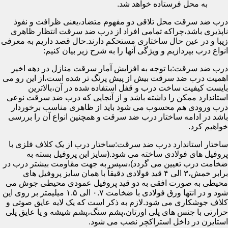
به محل فرستاده خواهد شد.
درب ضد سرقت محل تلاقی دو مفهوم متضاد،یعنی ظرافت و نفوذ
ناپذیری باشد،چراکه تمامی افراد از درب ضد سرقت انتظار ظاهری
زیبا و در عین حال ساختاری مستحکم دارند.حال قصد داریم به معرفی
انواع درب بپردازیم و ویژگی آنها را به شرح زیر بیان کنیم:
درب ضد سرقت:با توجه به افزایش آمار سرقت منازل در دهه اخیر
اهمیت درب ضد سرقت بیش از پیش پرنگ تر شده است،از این رو می
بایست کیفیت ساخت درب و قفل استفاده شده در آن،بالاترین
استاندارد ممکن را داشته باشد و از آنجایی که درب ضد سرقت نوعی
درب ورودی هم محسوب می شود باید از ظاهری مناسب برخوردار
باشد در ادامه ساختار درب ضد سرقت و همچنین انواع آن را بررسی
خواهیم کرد.
ساختار استاندارد درب ضد سرقت:ساختار درب از یک کلاف فلزی با
پروفیل های فولادی ساخته می شود.(سایز این پروفیل بسته به
ضخامت درب تعیین می گردد)،سپس به جهت مقاومت بیشتر درب در
برابر خمش،۳ الی ۴ قید فولادی دقیقاً با همان سایز پروفیل های
محیطی به صورت افقی به دو قید پروفیل عمودی محیطی جوش می
شود و در انتها ورق فولادی با ضخامت ۰.۷ الی ۱.۵ میلیمتر بر روی این
کلاف جوشکاری می شود.لازم به ذکر است که یک لایه عایق صوتی و
حرارتی با جنس های پلی اورتان،پشم سنگ،پشم شیشه و یا عایق پلی
استایرن در داخل استراکچر نصب می شود.