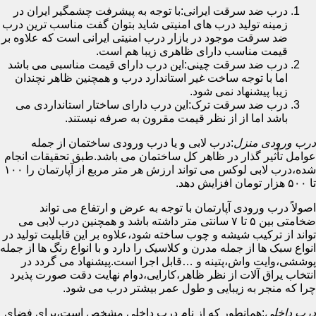
درب ضد سرقت ایرانی:با توجه به پیشرفت چشمگیر ایران در
زمینه تولید درب های امنیتی شاید بتوان گفت مناسب ترین درب
ضد سرقت موجود در بازار درب امنیتی ایرانی است که علاوه بر
قیمت مناسب دارای ظاهری زیبا هم است.
درب ضد سرقت چینی:این درب دارای قیمت مناسبی می باشد
اما با توجه ساخت غیر استاندارد درب و همچنین ظاهر نچندان
زیبا پیشنهاد نمی شود.
درب ضد سرقت ترک:این درب دارای ساختار استانداردی می
باشد اما از از نظر قیمت مقرون به صرفه نیستند.
درب ورودی منزل
:درب لابی و یا درب ورودی ساختمان از جمله
عوامل تأثیر گذار در ظاهر کل ساختمان می باشد.طبق تحقیقات انجام
شده،درب لابی لوکس می تواند ارزش هر متر مربع از آپارتمان را ۱۰۰
تا ۵۰۰ هزار تومان افزایش دهد.
اصولاً درب ورودی آپارتمان با توجه به عرض و ارتفاع می تواند
ضخامتی بین ۵ تا ۷ سانتی متر داشته باشد و همچنین درب لابی می
تواند از ترکیب شیشه و چوب ساخته شود،علاوه بر این قابلیت تولید در
انواع سبک ها از جمله مدرن و کلاسیک را دارد و با انواع رنگ ها از جمله
پوششی،وایت واش،پتینه و …قابل اجرا است.پیشنهاد می گردد در
انتخاب یراق آلات از نظر ظاهر،کارایی،دوام نهایت دقت صورت پذیرد
چرا که منجر به زیبایی و طول عمر بیشتر درب می شود.
درب داخلی
:همانطور که از نام درب داخلی مشخص است،برای فضای