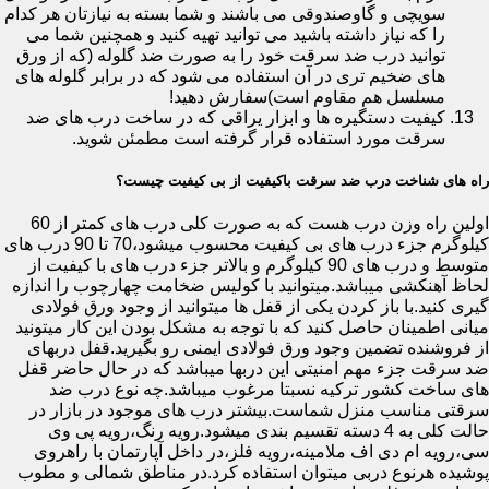
سویچی و گاوصندوقی می باشند و شما بسته به نیازتان هر کدام
را که نیاز داشته باشید می توانید تهیه کنید و همچنین شما می
توانید درب ضد سرقت خود را به صورت ضد گلوله (که از ورق
های ضخیم تری در آن استفاده می شود که در برابر گلوله های
مسلسل هم مقاوم است)سفارش دهید!
کیفیت دستگیره ها و ابزار یراقی که در ساخت درب های ضد
سرقت مورد استفاده قرار گرفته است مطمئن شوید.
راه های شناخت درب ضد سرقت باکیفیت از بی کیفیت چیست؟
اولین راه وزن درب هست که به صورت کلی درب های کمتر از 60
کیلوگرم جزء درب های بی کیفیت محسوب میشود،70 تا 90 درب های
متوسط و درب های 90 کیلوگرم و بالاتر جزء درب های با کیفیت از
لحاظ آهنکشی میباشد.میتوانید با کولیس ضخامت چهارچوب را اندازه
گیری کنید.با باز کردن یکی از قفل ها میتوانید از وجود ورق فولادی
میانی اطمینان حاصل کنید که با توجه به مشکل بودن این کار میتونید
از فروشنده تضمین وجود ورق فولادی ایمنی رو بگیرید.قفل دربهای
ضد سرقت جزء مهم امنیتی این دربها میباشد که در حال حاضر قفل
های ساخت کشور ترکیه نسبتا مرغوب میباشد.چه نوع درب ضد
سرقتی مناسب منزل شماست.بیشتر درب های موجود در بازار در
حالت کلی به 4 دسته تقسیم بندی میشود.رویه رنگ،رویه پی وی
سی،رویه ام دی اف ملامینه،رویه فلز،در داخل آپارتمان با راهروی
پوشیده هرنوع دربی میتوان استفاده کرد.در مناطق شمالی و مطوب