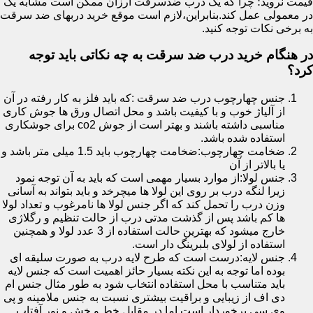
قیمت نروید؛ چرا که یک درب ضدسرقت ارزان ممکن است مشابه یک
در معمولی عمل کند.بنابراین،لازم است موقع خرید دربهای ضد سرقت
به برخی نکات توجه کنید.
در هنگام خرید درب ضد سرقت به چه نکاتی باید توجه
کرد؟
جنس چهارچوب درب ضد سرقت :که باید فلز به کار رفته در آن
از آلیاژ خوب و با کیفیت باشد و محل اتصال ورق ها جوش کاری
مناسبی داشته باشند و بهتر است از جوش co2 برای جوشکاری
استفاده شده باشد.
ضخامت چهارچوب:ضخامت چهارچوب باید 1.5 میلی متر باشد و
یا بالاتر از آن
جنس لولا:از موارد بسیار مهمی است که باید به آن توجه نمود
زیرا لنگه درب بر روی این لولا ها میچرخد و باید بتواند به آسانی
وزن درب را تحمل کند که اگر جنس لولا ها نامرغوب و تعداد لولا
ها کم باشد پس از گذشت مدتی درب از حالت تنظیم و رگلاژی
خارج میشود که بهترین حالت استفاده از 3 عدد لولا و همچنین
استفاده از لولای بلبرینگ دار است.
جنس لایه:درست است که طرح لایه درب به صورت سلیقه ای
بوده اما توجه به این نکته بسیار حائز اهمیت است که جنس لایه
باید متناسب با محل استفاده انتخاب شود به طور مثال جنس ام
دی اف از زیبایی و براقیت بیشتری نسبت به جنس ملامینه و پی
وی سی برخوردار است اما در مقابل خط و خش و نور آفتاب