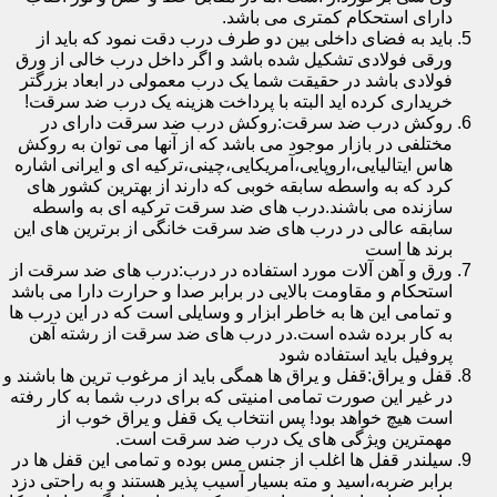
دارای استحکام کمتری می باشد.
باید به فضای داخلی بین دو طرف درب دقت نمود که باید از
ورقی فولادی تشکیل شده باشد و اگر داخل درب خالی از ورق
فولادی باشد در حقیقت شما یک درب معمولی در ابعاد بزرگتر
خریداری کرده اید البته با پرداخت هزینه یک درب ضد سرقت!
روکش درب ضد سرقت:روکش درب ضد سرقت دارای در
مختلفی در بازار موجود می باشد که از آنها می توان به روکش
هاس ایتالیایی،اروپایی،آمریکایی،چینی،ترکیه ای و ایرانی اشاره
کرد که به واسطه سابقه خوبی که دارند از بهترین کشور های
سازنده می باشند.درب های ضد سرقت ترکیه ای به واسطه
سابقه عالی در درب های ضد سرقت خانگی از برترین های این
برند ها است
ورق و آهن آلات مورد استفاده در درب:درب های ضد سرقت از
استحکام و مقاومت بالایی در برابر صدا و حرارت دارا می باشد
و تمامی این ها به خاطر ابزار و وسایلی است که در این درب ها
به کار برده شده است.در درب های ضد سرقت از رشته آهن
پروفیل باید استفاده شود
قفل و یراق:قفل و یراق ها همگی باید از مرغوب ترین ها باشند و
در غیر این صورت تمامی امنیتی که برای درب شما به کار رفته
است هیچ خواهد بود! پس انتخاب یک قفل و یراق خوب از
مهمترین ویژگی های یک درب ضد سرقت است.
سیلندر قفل ها اغلب از جنس مس بوده و تمامی این قفل ها در
برابر ضربه،اسید و مته بسیار آسیب پذیر هستند و به راحتی دزد