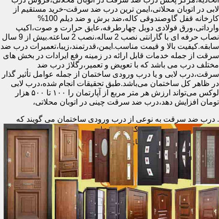
لابی در اتوبان محلاتی،ایمن ترین درب ضد سرقت-خرید مستقیم از
کارخانه قفل گاوصندوقی کاله،ضد برش و ضد دیلم 100%
وارداتی،ورق فولادی دوبل چهارطرفه،عایق حرارت و صوت،اکیپ
نصاب حرفه ای با گارانتی نصب 2 ساله،نصب 2 ساعته.بیش از 9 سال
سابقه.کیفیت بالا و قیمت مناسب.ایمن،قدرتمند،زیبا،تعمیرات درب ضد
سرقت از جمله خدمات قابل ارائه در زمینه رفع ایرادات در بخش های
مختلف درب می باشد که با تعویض و تعمیر،رگلاژ درب ضد
سرقت،درب لابی و یا درب ورودی ساختمان از جمله عوامل تأثیر گذار
در ظاهر کل ساختمان می‌باشد.طبق تحقیقات انجام شده،درب لابی
لوکس می‌تواند ارزش هر متر مربع از آپارتمان را ۱۰۰ تا ۵۰۰ هزار
تومان افزایش دهد،درب ضد سرقت چینی در اتوبان محلاتی،
.
درب ضد سرقت به نوعی از درب ورودی ساختمان می گویند که