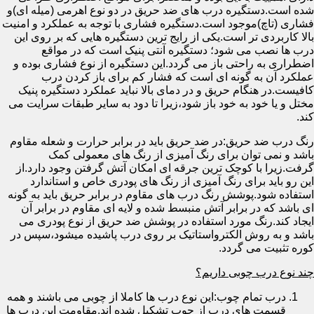
شده است.دستگیره درب های ضد حریق در دو نوع اهرمی (میله ای)و
فشاری (تاچ)موجود است.دستگیره فشاری با توجه به عملکرد و امنیت
بالا کاربردی تر است.یکی از رایج ترین دستگیره هایی که بر روی این
درب ها نصب می شود؛ دستگیره آنتی پنیک است که در مواقع
اضطراری به راحتی باز می گردد.این دستگیره از نوع فشاری بوده و
عملکرد آن به گونه ای است که فشار کم برای باز کردن درب
کافیست.در هنگام حریق و در دمای بالا نباید عملکرد دستگیره پنیک
مختل و یا خود به خود باز شود،زیرا تا دود به سایر طبقات سرایت می
کند.
رنگ درب ضد حریق:در ضد حریق باید در برابر حرارت و شعله مقاوم
باشد و نمی توان برای رنگ آمیزی از رنگ های معمولی کمک
گرفت.زیرا با کوچک ترین جرقه ای امکان آتش گرفتن وجود دارد.از
این رو باید برای رنگ آمیزی از رنگ های پودری خاص و استاندارد
استفاده شود.پوشش رنگ درب های مقاوم در برابر حریق باید به گونه
ای باشد که در برابر آتش منبسط شده و لایه ای مقاوم در برابر آن
ایجاد کند.رنگ مورد استفاده در پوشش ضد حریق از نوع پودری می
باشد و به روش الکترواستاتیک بر روی درب پاشیده میشود،سپس در
کوره تثبیت می گردد.
چند نوع درب چوبی داریم؟
درب تمام چوب:این نوع درب ها کاملا از چوبی می باشند و همه
قسمت های درب از چوب تشکیل شده اند.مقاومت این درب ها