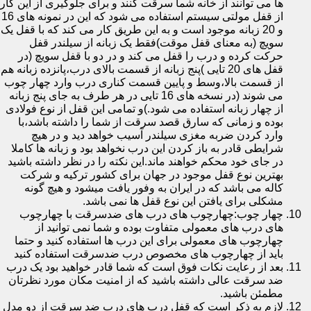
ها می توانند از خانه شما سرقت کنند و برای جلوگیری از این کار
از قفل مولتی سیستم استفاده می شود که این در نمونه های 16
و 20 زبانه موجود است و به این طریق کار می کند که با قفل یک
سویچ (به معنای قفل موقت)فقط یک زبانه از سیلندر قفل
حرکت کرده و درب را قفل می کند و در دو با قفل سویچ (در
قفل های 20 تایی )پنج زبانه از قسمت بالای درب،پانزده زبانه هم
از قسمت بالا،وسط و پایین قسمت کناری درب وارد چهار چوب
می شوند (در نسخه های 16 تایی در هر طرف به جای پنج زبانه
از چهار زبانه استفاده می شود.)و تمامی این قفل از نوع فولادی
بوده و زمانی که سارق قصد سرقت از شما را داشته باشد،با
وارد کردن ضربه مغزی سیلندر آسیب خواهد دید و در هیچ
شرایطی قادر به باز کردن این درب نخواهد بود و زبانه ها کاملا
در جای خود محکم خواهند ماند.این نکته را در نظر داشته باشید
بهترین نوع قفل موجود در جهان برای کشور ترکیه و شرکت
کاله می باشد که در ایران به وفور یافت میشود و هیچ گونه
مشکلی برای یافتن این نوع قفل ها نمی باشد.
چهار چوب:چهارچوب های درب های ضدسرقت با چهارچوب
های درب های معمولی متفاوت بوده و شما نمی توانید از
چهارچوب های معمولی برای این درب ها استفاده کنید و حتما
باید از چهارچوب های مخصوص درب ضدسرقت استفاده کنید
بعد از رعایت نکات فوق است که شما قادر خواهید بود یک درب
ضد سرقت عالی داشته باشید که از امنیت مکان مورد نظرتان
مطمئن باشید.
لازم به ذکر است که قفل درب های درب ضد سرقت از دو مدل