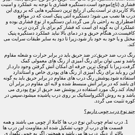
فشاری (تاچ)موجود است.دستگیره فشاری با توجه به عملکرد و امنیت
بالا کاربردی تر است.یکی از رایج ترین دستگیره هایی که بر روی این
درب ها نصب می شود؛ دستگیره آنتی پنیک است که در مواقع
اضطراری به راحتی باز می گردد.این دستگیره از نوع فشاری بوده و
عملکرد آن به گونه ای است که فشار کم برای باز کردن درب
کافیست.در هنگام حریق و در دمای بالا نباید عملکرد دستگیره پنیک
مختل و یا خود به خود باز شود،زیرا تا دود به سایر طبقات سرایت می
کند.
رنگ درب ضد حریق:در ضد حریق باید در برابر حرارت و شعله مقاوم
باشد و نمی توان برای رنگ آمیزی از رنگ های معمولی کمک
گرفت.زیرا با کوچک ترین جرقه ای امکان آتش گرفتن وجود دارد.از
این رو باید برای رنگ آمیزی از رنگ های پودری خاص و استاندارد
استفاده شود.پوشش رنگ درب های مقاوم در برابر حریق باید به گونه
ای باشد که در برابر آتش منبسط شده و لایه ای مقاوم در برابر آن
ایجاد کند.رنگ مورد استفاده در پوشش ضد حریق از نوع پودری می
باشد و به روش الکترواستاتیک بر روی درب پاشیده میشود،سپس در
کوره تثبیت می گردد.
چند نوع درب چوبی داریم؟
درب تمام چوب:این نوع درب ها کاملا از چوبی می باشند و همه
قسمت های درب از چوب تشکیل شده اند.مقاومت این درب ها
بالاتر از دیگر درب ها می باشد و همچنین اگر به خوبی نگهداری