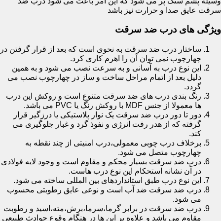
وسیله پشم سنگ پر می شود که این امر باعث می شود درب ضد
سرقت عایق صدا و حرارت نیز باشد
ویژگی های درب ضد سرقت
ساختار درب ضد سرقت به نحوی است که بعد از قرار گرفتن در
چهارچوب نمی توان آن را اهرم کاری کرد.
این نوع درب به آسانی و به سرعت نصب می شود و به همین
دلیل بعد از اتمام مراحل ساخت و ساز در چهارچوب نصب می
گردد.
رنگ بندی درب های ضد سرقت متنوع است و روکش این درب
ها معمولا از جنس MDF با روکش رنگ یا PVC می باشد.
دور تا دور درب ضد سرقت یک نوار پلاستیکی یا درزگیر قرار
گرفته که از هدر رفت انرژی و نفوذ گرد و غبار جلوگیری می
کند.
برخلاف درب چوبی معمولی،درب امنیتی از چند نقطه به
چهارچوب متصل می شود.
درب ضد سرقت بسیار محکم و مقاوم است و وجود لایه فولادی
در آن نشانه استحکام این نوع درب هاست.
این نوع درب طبق استانداردهای بین المللی ساخته می شود.
درب ضد سرقت ضد آب است و نوعی عایق رطوبتی محسوب
می شود.
درب ضد سرقت در برابر گرما،سرما،برش،مته،اسید و رطوبت
مقاوم می باشد و علاوه بر این ها در هنگام وقوع حوادث طبیعی