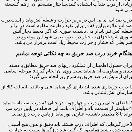
زیادی از درب ضدآب استفاده کنید،ساختار منسجم آن از هم گسسته
نمی شود.
درب ضد آب ای بی اس در برابر حرارت و شعله آتش،پایدار است.درب
ضد آب علاوه براین که در برابر نفوذ رطوبت مقاوم است،در برابر
شعله آتش نیز پایدار می باشد.به طوری که اگر محیط دچار آتش
سوزی شود،اجزای ساختار درب ذوب نمی شود.این موضوع در
شرایطی که فشار و حرارت محیط زیاد است،برقرار می باشد.
هنگام خرید درب ضد حریق به چه نکاتی توجه نماییم
برای حصول اطمینان از عملکرد دربهای ضد حریق مطابق با دسته
بندی و مقاومت آن ها،باید تست روی آن انجام گیرد.5 مرحله اساسی
برای آزمایش در ضد حریق به شرح زیر انجام می گیرد:
1-درب خریداری شده باید دارای گواهینامه فنی و تائیدیه اصالت کالا از
سازمان آتش نشانی باشد.
2-فضای خالی بین درب و چهارچوب در حالی که درب بسته است،باید
4 میلیمتر از قسمت بالا و اطراف باشد.این فاصله در پایین درب می
تواند تا 8 میلیمتر باشد.به عبارتی نور نباید از پایین درب درز نماید.
3-درزگیرهایی که اطراف درب هستند باید دقیق و بدون هیچ آسیبی
نصب شده باشند.همانطور که گفته شد درزگیرها نسبت به حرارت