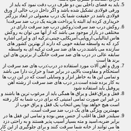
باید به فضای داخلی بین دو طرف درب دقت نمود که باید از
ورقی فولادی تشکیل شده باشد و اگر داخل درب خالی از ورق
فولادی باشد در حقیقت شما یک درب معمولی در ابعاد بزرگتر
خریداری کرده اید البته با پرداخت هزینه یک درب ضد سرقت!
روکش درب ضد سرقت:روکش درب ضد سرقت دارای در
مختلفی در بازار موجود می باشد که از آنها می توان به روکش
هاس ایتالیایی،اروپایی،آمریکایی،چینی،ترکیه ای و ایرانی اشاره
کرد که به واسطه سابقه خوبی که دارند از بهترین کشور های
سازنده می باشند.درب های ضد سرقت ترکیه ای به واسطه
سابقه عالی در درب های ضد سرقت خانگی از برترین های این
برند ها است
ورق و آهن آلات مورد استفاده در درب:درب های ضد سرقت از
استحکام و مقاومت بالایی در برابر صدا و حرارت دارا می باشد
و تمامی این ها به خاطر ابزار و وسایلی است که در این درب ها
به کار برده شده است.در درب های ضد سرقت از رشته آهن
پروفیل باید استفاده شود
قفل و یراق:قفل و یراق ها همگی باید از مرغوب ترین ها باشند و
در غیر این صورت تمامی امنیتی که برای درب شما به کار رفته
است هیچ خواهد بود! پس انتخاب یک قفل و یراق خوب از
مهمترین ویژگی های یک درب ضد سرقت است.
سیلندر قفل ها اغلب از جنس مس بوده و تمامی این قفل ها در
برابر ضربه،اسید و مته بسیار آسیب پذیر هستند و به راحتی دزد
ها می توانند از خانه شما سرقت کنند و برای جلوگیری از این کار