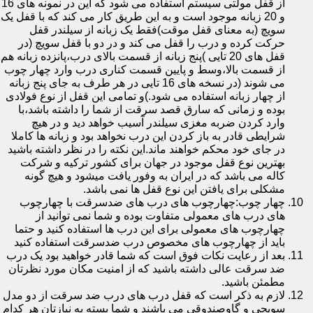
از قفل مولتی سیستم استفاده می شود که این در نمونه های 16
و 20 زبانه موجود است و به این طریق کار می کند که با قفل یک
سویچ (به معنای قفل موقت)فقط یک زبانه از سیلندر قفل
حرکت کرده و درب را قفل می کند و در دو با قفل سویچ (در
قفل های 20 تایی )پنج زبانه از قسمت بالای درب،پانزده زبانه هم
از قسمت بالا،وسط و پایین قسمت کناری درب وارد چهار چوب
می شوند (در نسخه های 16 تایی در هر طرف به جای پنج زبانه
از چهار زبانه استفاده می شود.)و تمامی این قفل از نوع فولادی
بوده و زمانی که سارق قصد سرقت از شما را داشته باشد،با
وارد کردن ضربه مغزی سیلندر آسیب خواهد دید و در هیچ
شرایطی قادر به باز کردن این درب نخواهد بود و زبانه ها کاملا
در جای خود محکم خواهند ماند.این نکته را در نظر داشته باشید
بهترین نوع قفل موجود در جهان برای کشور ترکیه و شرکت
کاله می باشد که در ایران به وفور یافت میشود و هیچ گونه
مشکلی برای یافتن این نوع قفل ها نمی باشد.
چهار چوب:چهارچوب های درب های ضدسرقت با چهارچوب
های درب های معمولی متفاوت بوده و شما نمی توانید از
چهارچوب های معمولی برای این درب ها استفاده کنید و حتما
باید از چهارچوب های مخصوص درب ضدسرقت استفاده کنید
بعد از رعایت نکات فوق است که شما قادر خواهید بود یک درب
ضد سرقت عالی داشته باشید که از امنیت مکان مورد نظرتان
مطمئن باشید.
لازم به ذکر است که قفل درب های درب ضد سرقت از دو مدل
سویچی و گاوصندوقی می باشند و شما بسته به نیازتان هر کدام