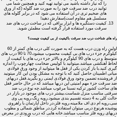
را که نیاز داشته باشید می توانید تهیه کنید و همچنین شما می
توانید درب ضد سرقت خود را به صورت ضد گلوله (که از ورق
های ضخیم تری در آن استفاده می شود که در برابر گلوله های
مسلسل هم مقاوم است)سفارش دهید!
کیفیت دستگیره ها و ابزار یراقی که در ساخت درب های ضد
سرقت مورد استفاده قرار گرفته است مطمئن شوید.
راه های شناخت درب ضد سرقت باکیفیت از بی کیفیت چیست؟
اولین راه وزن درب هست که به صورت کلی درب های کمتر از 60
کیلوگرم جزء درب های بی کیفیت محسوب میشود،70 تا 90 درب های
متوسط و درب های 90 کیلوگرم و بالاتر جزء درب های با کیفیت از
لحاظ آهنکشی میباشد.میتوانید با کولیس ضخامت چهارچوب را اندازه
گیری کنید.با باز کردن یکی از قفل ها میتوانید از وجود ورق فولادی
میانی اطمینان حاصل کنید که با توجه به مشکل بودن این کار میتونید
از فروشنده تضمین وجود ورق فولادی ایمنی رو بگیرید.قفل دربهای
ضد سرقت جزء مهم امنیتی این دربها میباشد که در حال حاضر قفل
های ساخت کشور ترکیه نسبتا مرغوب میباشد.چه نوع درب ضد
سرقتی مناسب منزل شماست.بیشتر درب های موجود در بازار در
حالت کلی به 4 دسته تقسیم بندی میشود.رویه رنگ،رویه پی وی
سی،رویه ام دی اف ملامینه،رویه فلز،در داخل آپارتمان با راهروی
پوشیده هرنوع دربی میتوان استفاده کرد.در مناطق شمالی و مطوب
دربهای رویه فلز مناسب میباشد.خانه هایی که درب ورودی در معرض