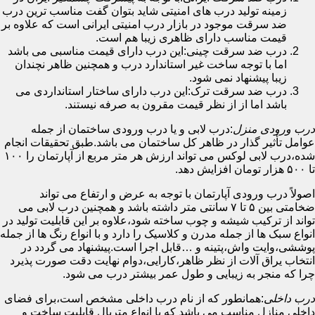
زمینه تولید درب های امنیتی شاید بتوان گفت مناسب ترین درب
ضد سرقت موجود در بازار درب امنیتی ایرانی است که علاوه بر
قیمت مناسب دارای ظاهری زیبا هم است.
درب ضد سرقت چینی:این درب دارای قیمت مناسبی می باشد
اما با توجه ساخت غیر استاندارد درب و همچنین ظاهر نچندان
زیبا پیشنهاد نمی شود.
درب ضد سرقت ترک:این درب دارای ساختار استانداردی می
باشد اما از از نظر قیمت مقرون به صرفه نیستند.
درب ورودی منزل
:درب لابی و یا درب ورودی ساختمان از جمله
عوامل تأثیر گذار در ظاهر کل ساختمان می باشد.طبق تحقیقات انجام
شده،درب لابی لوکس می تواند ارزش هر متر مربع از آپارتمان را ۱۰۰
تا ۵۰۰ هزار تومان افزایش دهد.
اصولاً درب ورودی آپارتمان با توجه به عرض و ارتفاع می تواند
ضخامتی بین ۵ تا ۷ سانتی متر داشته باشد و همچنین درب لابی می
تواند از ترکیب شیشه و چوب ساخته شود،علاوه بر این قابلیت تولید در
انواع سبک ها از جمله مدرن و کلاسیک را دارد و با انواع رنگ ها از جمله
پوششی،وایت واش،پتینه و …قابل اجرا است.پیشنهاد می گردد در
انتخاب یراق آلات از نظر ظاهر،کارایی،دوام نهایت دقت صورت پذیرد
چرا که منجر به زیبایی و طول عمر بیشتر درب می شود.
درب داخلی
:همانطور که از نام درب داخلی مشخص است،برای فضای
داخلی منازل مناسب می باشد که با انواع متریال قابلیت ساخت و