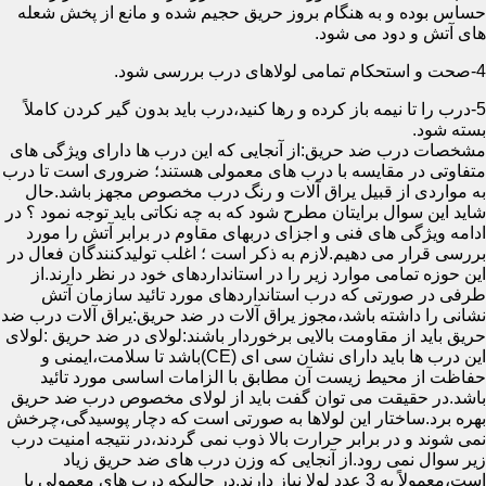
حساس بوده و به هنگام بروز حریق حجیم شده و مانع از پخش شعله
های آتش و دود می شود.
4-صحت و استحکام تمامی لولاهای درب بررسی شود.
5-درب را تا نیمه باز کرده و رها کنید،درب باید بدون گیر کردن کاملاً
بسته شود.
مشخصات درب ضد حریق:از آنجایی که این درب ها دارای ویژگی های
متفاوتی در مقایسه با درب های معمولی هستند؛ ضروری است تا درب
به مواردی از قبیل یراق آلات و رنگ درب مخصوص مجهز باشد.حال
شاید این سوال برایتان مطرح شود که به چه نکاتی باید توجه نمود ؟ در
ادامه ویژگی های فنی و اجزای دربهای مقاوم در برابر آتش را مورد
بررسی قرار می دهیم.لازم به ذکر است ؛ اغلب تولیدکنندگان فعال در
این حوزه تمامی موارد زیر را در استانداردهای خود در نظر دارند.از
طرفی در صورتی که درب استانداردهای مورد تائید سازمان آتش
نشانی را داشته باشد،مجوز یراق آلات در ضد حریق:یراق آلات درب ضد
حریق باید از مقاومت بالایی برخوردار باشند:لولای در ضد حریق :لولای
این درب ها باید دارای نشان سی ای (CE)باشد تا سلامت،ایمنی و
حفاظت از محیط زیست آن مطابق با الزامات اساسی مورد تائید
باشد.در حقیقت می توان گفت باید از لولای مخصوص درب ضد حریق
بهره برد.ساختار این لولاها به صورتی است که دچار پوسیدگی،چرخش
نمی شوند و در برابر حرارت بالا ذوب نمی گردند،در نتیجه امنیت درب
زیر سوال نمی رود.از آنجایی که وزن درب های ضد حریق زیاد
است،معمولاً به 3 عدد لولا نیاز دارند.در حالیکه درب های معمولی با