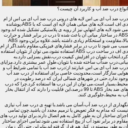
انواع درب ضد آب و کاربرد آن چیست؟
درب ضد آب ای بی اس لایه های درونی درب ضد آب ای بی اس از ام
دی اف است.لایه های میانی همان لایه ای است که با ABS،پوشانده
می شود.لایه های انتهایی نیز از رویه ی پلاستیکی تشکیل شده اند.وجود
ABS در ساختار میانی آن باعث شده تا درب در برابر فشار و حرارت
بالا،مقاومت و استحکام زیادی داشته باشد.علاوه براین،وجود ABS
سبب می شود تا درب در برابر فشارهای فیزیکی،مقاوم باشد.اگر از ام
دی اف در ساخت درب ABS استفاده نشود،می توان از نئوپان استفاده
کرد.انتخاب نئوپان در افزایش کیفیت درب،نقش بسزایی دارد.به
بیانی،درب ضدآب ساخته شده با نئوپان،طول عمر بیشتری دارد.مزایای
درب ضد آب ای بی اس عبارتند از:درب ضد آب با تمامی شرایط آب و
هوایی سازگار است،محدودیت خاصی برای استفاده از درب ضد آب
وجود ندارد.حتی در شهرهای شمالی ایران که درصد رطوبت در
محیط،بسیار است،می توان از این درب ها استفاده کرد.چرا که درب
های ضد بخار ABS تا 99 درصد،این قابلیت را دارند که از انتقال بخار
آب به محیط،جلوگیری کنند.
نگهداری از درب ضد آب،آسان می باشد.با تهیه ی درب ضد آب نیازی
نیست که مدام به فکر تعویض یا ترمیم مجدد آن باشید.چون تمامی
اجزای ساختار آن به طور کامل به هم اتصال دارند.برای تولید درب های
مقاوم در برابر نفوذ آب از پیچ استفاده نمی شود.تمامی اجزای ساختار
آن به طور پیوسته در کنار هم قرار گرفته اند.بنابراین حتی اگر زمان