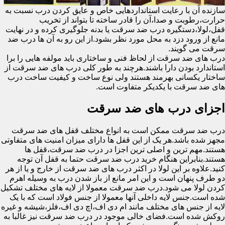
سازنده آن با رعایت استانداردهایی خاص و عایق کردن درب نسبت به
حرارت،رطوبت و صدا،آن را قادر ساخته تا بتواند از تخریب
قفل،لولا،دستگیره درب ضد سرقت یا بدنه جلوگیری کرده و در نهایت
مانع از ورود دزد به محل مورد نظر بشود.از این رو به آن ها درب ضد
سرقت می گویند.
درب های ضد سرقت از لحاظ فنی و ساختاری باید مولفه هایی را برا
استاندارد بودن دارا باشند.هرچند به طور کلی درب های ضد سرقت از
ساختار یکسانی بهرمند هستند ولی نوع ساخت و کیفیت ساخت درب
های ضد سرقت با یکدیکر متفاوت است.
اجزای درب های ضد سرقت
درب ضد سرقت ممکن است به انواع مختلف قفل های ضد سرقت
مجهز شده باشد.هر یک از این قفل ها دارای میزان امنیت های متفاوتی
هستند.مهم ترین و اصلی ترین اجزا در درب ضد سرقت،قفل ها
هستند.بنابراین هنگام خرید درب ضد سرقت حتما به قفل آن توجه
کنید.علاوه بر این لولا در اکثر درب های ضد سرقت از خارج و یا از هر
دو طرف پنهان است و این امر مانع از باز شدن درب به وسیله اهرم
کردن لولا می شود.درب ضد سرقت معمولا از لایه های مختلف تشکیل
شده است.جنس لایه داخلی آنها معمولا از جنس فولاد است که با یک
لایه از جنس های مختلف مانند ام دی اف،اچ دی اف،فلز،شیشه و غیره
روکش شده است.فضای خالی موجود در درب ضد سرقت نیز غالبا به