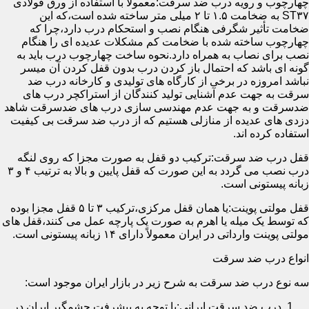
چهارچوب و رویه درب ضد سرقت:معمولاً با استفاده از ورق فولادی
ST۳۷ به ضخامت ۱.۵ تا ۲ میلی متر ساخته شده است،که این
ضخامت تأثیر شگرفی هنگام نصب و استحکام درب دارد،چرا که
چهارچوب ساخته شده با ضخامت کم مشکلات عدیده ای را هنگام
نصب برای نصاب به همراه دارد.نحوه ساخت چهارچوب درب باید به
گونه ای باشد که احتمال باز کردن درب بدون قفل کردن آن میسر
نباشد امروزه در برخی از کارگاه های تولیدی و کارخانه درب ضد
سرقت به جهت عدم آشنایی تولید کنندگان از استراکچر درب های
ضدسرقت و به جهت عدم مهندسی سازی درب های ضدسرقت شاهد
دزدی های عدیده از منازلی هستیم که از درب ضد سرقت بی کیفیت
استفاده کرده اند.
قفل درب ضد سرقت:ترکیب دو قفل به صورت مجزا که روی لنگه
درب نصب می گردد به این صورت که قفل پایین و بالا به ترتیب ۴ و ۳
زبانه پیستونی است.
قفل مولتی پوینت:یا همان قفل مرکزی،ترکیب ۳ تا ۵ قفل مجزا بوده
که توسط یک میله یا اهرم به صورت یک پارچه عمل می کنند،قفل های
مولتی پوینت وارداتی در ایران معمولاً دارای ۱۴ زبانه پیستونی است.
انواع درب ضد سرقت
سه نوع درب ضد سرقت به شرح زیر در بازار ایران موجود است:
درب ضد سرقت ایرانی:با توجه به پیشرفت چشمگیر ایران در