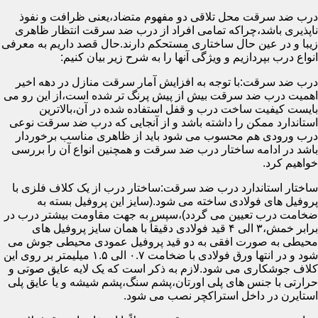
درب ضد سرقت محل تلاقی دو مفهوم متضاد،یعنی ظرافت و نفوذ
ناپذیری باشد،چراکه تمامی افراد از درب ضد سرقت انتظار ظاهری
زیبا و در عین حال ساختاری مستحکم دارند.حال قصد داریم به معرفی
انواع درب بپردازیم و ویژگی آنها را به شرح زیر بیان کنیم:
درب ضد سرقت:با توجه به افزایش آمار سرقت منازل در دهه اخیر
اهمیت درب ضد سرقت بیش از پیش پرنگ تر شده است،از این رو می
بایست کیفیت ساخت درب و قفل استفاده شده در آن،بالاترین
استاندارد ممکن را داشته باشد و از آنجایی که درب ضد سرقت نوعی
درب ورودی هم محسوب می شود باید از ظاهری مناسب برخوردار
باشد در ادامه ساختار درب ضد سرقت و همچنین انواع آن را بررسی
خواهیم کرد.
ساختار استاندارد درب ضد سرقت:ساختار درب از یک کلاف فلزی با
پروفیل های فولادی ساخته می شود.(سایز این پروفیل بسته به
ضخامت درب تعیین می گردد)،سپس به جهت مقاومت بیشتر درب در
برابر خمش،۳ الی ۴ قید فولادی دقیقاً با همان سایز پروفیل های
محیطی به صورت افقی به دو قید پروفیل عمودی محیطی جوش می
شود و در انتها ورق فولادی با ضخامت ۰.۷ الی ۱.۵ میلیمتر بر روی این
کلاف جوشکاری می شود.لازم به ذکر است که یک لایه عایق صوتی و
حرارتی با جنس های پلی اورتان،پشم سنگ،پشم شیشه و یا عایق پلی
استایرن در داخل استراکچر نصب می شود.