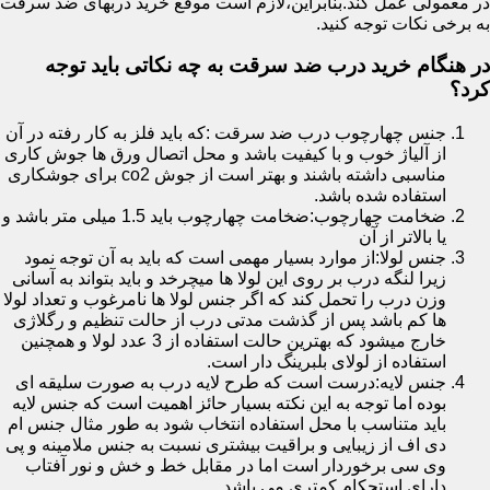
در معمولی عمل کند.بنابراین،لازم است موقع خرید دربهای ضد سرقت
به برخی نکات توجه کنید.
در هنگام خرید درب ضد سرقت به چه نکاتی باید توجه
کرد؟
جنس چهارچوب درب ضد سرقت :که باید فلز به کار رفته در آن
از آلیاژ خوب و با کیفیت باشد و محل اتصال ورق ها جوش کاری
مناسبی داشته باشند و بهتر است از جوش co2 برای جوشکاری
استفاده شده باشد.
ضخامت چهارچوب:ضخامت چهارچوب باید 1.5 میلی متر باشد و
یا بالاتر از آن
جنس لولا:از موارد بسیار مهمی است که باید به آن توجه نمود
زیرا لنگه درب بر روی این لولا ها میچرخد و باید بتواند به آسانی
وزن درب را تحمل کند که اگر جنس لولا ها نامرغوب و تعداد لولا
ها کم باشد پس از گذشت مدتی درب از حالت تنظیم و رگلاژی
خارج میشود که بهترین حالت استفاده از 3 عدد لولا و همچنین
استفاده از لولای بلبرینگ دار است.
جنس لایه:درست است که طرح لایه درب به صورت سلیقه ای
بوده اما توجه به این نکته بسیار حائز اهمیت است که جنس لایه
باید متناسب با محل استفاده انتخاب شود به طور مثال جنس ام
دی اف از زیبایی و براقیت بیشتری نسبت به جنس ملامینه و پی
وی سی برخوردار است اما در مقابل خط و خش و نور آفتاب
دارای استحکام کمتری می باشد.