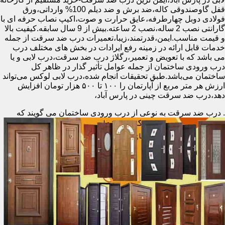
قفل گاوصندوقی کاله،ضد برش و ضد دیلم 100% وارداتی،ورق
فولادی دوبل چهارطرفه،عایق حرارت و صوت،اکیپ نصاب حرفه ای با
گارانتی نصب 2 ساله،نصب 2 ساعته.بیش از 9 سال سابقه.کیفیت بالا
و قیمت مناسب.ایمن،قدرتمند،زیبا،تعمیرات درب ضد سرقت از جمله
خدمات قابل ارائه در زمینه رفع ایرادات در بخش های مختلف درب
می باشد که با تعویض و تعمیر،رگلاژ درب ضد سرقت،درب لابی و یا
درب ورودی ساختمان از جمله عوامل تأثیر گذار در ظاهر کل
ساختمان می‌باشد.طبق تحقیقات انجام شده،درب لابی لوکس می‌تواند
ارزش هر متر مربع از آپارتمان را ۱۰۰ تا ۵۰۰ هزار تومان افزایش
دهد،درب ضد سرقت چینی در پارس آباد،
.
درب ضد سرقت به نوعی از درب ورودی ساختمان می گویند که