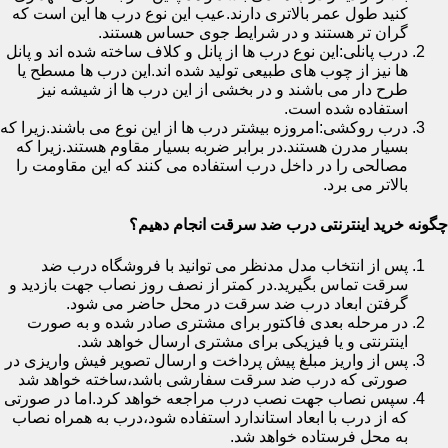
کنید طول عمر بالاتری دارند.عیب این نوع درب ها این است که
گران تر هستند و در شرایط جوی حساس هستند.
درب پانلی:این نوع درب ها از پانل و کلاف ساخته شده اند و پانل
ها نیز از چوب های طبیعی تولید شده اند.این درب ها مسطح یا
طرح دار می باشند و در بخشی از این درب ها از شیشه نیز
استفاده شده است.
درب روکشی:امروزه بیشتر درب ها از این نوع می باشند.زیرا که
بسیار مدرن هستند.در برابر ضربه بسیار مقاوم هستند.زیرا که
مصالحی را در داخل درب استفاده می کنند که این مقاومت را
بالاتر می برد.
چگونه خرید اینترنتی درب ضد سرقت انجام دهیم؟
پس از انتخاب مدل مدنظر می توانید با فروشگاه درب ضد
سرقت تماس بگیرید.در کمتر از نصف روز نصاب جهت بازدید و
گرفتن ابعاد درب ضد سرقت در محل حاضر می شود.
در مرحله بعدی فاکتور برای مشتری صادر شده و به صورت
اینترنتی و یا فیزیکی برای مشتری ارسال خواهد شد.
پس از واریز مبلغ پیش پرداخت و ارسال تصویر فیش واریزی در
صورتی که درب ضد سرقت سفارشی باشد،ساخته خواهد شد
سپس نصاب جهت نصب درب مراجعه خواهد کرد.اما در صورتی
که از درب با ابعاد استاندارد استفاده شود،درب به همراه نصاب
به محل فرستاده خواهد شد.