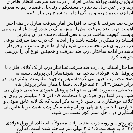
ناپذیری باشد،چراکه تمامی افراد از درب ضد سرقت انتظار ظاهری
زیبا و در عین حال ساختاری مستحکم دارند.حال قصد داریم به معرفی
انواع درب بپردازیم و ویژگی آنها را به شرح زیر بیان کنیم:
درب ضد سرقت:با توجه به افزایش آمار سرقت منازل در دهه اخیر
اهمیت درب ضد سرقت بیش از پیش پرنگ تر شده است،از این رو می
بایست کیفیت ساخت درب و قفل استفاده شده در آن،بالاترین
استاندارد ممکن را داشته باشد و از آنجایی که درب ضد سرقت نوعی
درب ورودی هم محسوب می شود باید از ظاهری مناسب برخوردار
باشد در ادامه ساختار درب ضد سرقت و همچنین انواع آن را بررسی
خواهیم کرد.
ساختار استاندارد درب ضد سرقت:ساختار درب از یک کلاف فلزی با
پروفیل های فولادی ساخته می شود.(سایز این پروفیل بسته به
ضخامت درب تعیین می گردد)،سپس به جهت مقاومت بیشتر درب در
برابر خمش،۳ الی ۴ قید فولادی دقیقاً با همان سایز پروفیل های
محیطی به صورت افقی به دو قید پروفیل عمودی محیطی جوش می
شود و در انتها ورق فولادی با ضخامت ۰.۷ الی ۱.۵ میلیمتر بر روی این
کلاف جوشکاری می شود.لازم به ذکر است که یک لایه عایق صوتی و
حرارتی با جنس های پلی اورتان،پشم سنگ،پشم شیشه و یا عایق پلی
استایرن در داخل استراکچر نصب می شود.
چهارچوب و رویه درب ضد سرقت:معمولاً با استفاده از ورق فولادی
ST۳۷ به ضخامت ۱.۵ تا ۲ میلی متر ساخته شده است،که این