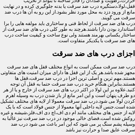
حرارت،رطوبت و صدا،آن را قادر ساخته تا بتواند از تخریب
قفل،لولا،دستگیره درب ضد سرقت یا بدنه جلوگیری کرده و در نهایت
مانع از ورود دزد به محل مورد نظر بشود.از این رو به آن ها درب ضد
سرقت می گویند.
درب های ضد سرقت از لحاظ فنی و ساختاری باید مولفه هایی را برا
استاندارد بودن دارا باشند.هرچند به طور کلی درب های ضد سرقت از
ساختار یکسانی بهرمند هستند ولی نوع ساخت و کیفیت ساخت درب
های ضد سرقت با یکدیکر متفاوت است.
اجزای درب های ضد سرقت
درب ضد سرقت ممکن است به انواع مختلف قفل های ضد سرقت
مجهز شده باشد.هر یک از این قفل ها دارای میزان امنیت های متفاوتی
هستند.مهم ترین و اصلی ترین اجزا در درب ضد سرقت،قفل ها
هستند.بنابراین هنگام خرید درب ضد سرقت حتما به قفل آن توجه
کنید.علاوه بر این لولا در اکثر درب های ضد سرقت از خارج و یا از هر
دو طرف پنهان است و این امر مانع از باز شدن درب به وسیله اهرم
کردن لولا می شود.درب ضد سرقت معمولا از لایه های مختلف تشکیل
شده است.جنس لایه داخلی آنها معمولا از جنس فولاد است که با یک
لایه از جنس های مختلف مانند ام دی اف،اچ دی اف،فلز،شیشه و غیره
روکش شده است.فضای خالی موجود در درب ضد سرقت نیز غالبا به
وسیله پشم سنگ پر می شود که این امر باعث می شود درب ضد
سرقت عایق صدا و حرارت نیز باشد