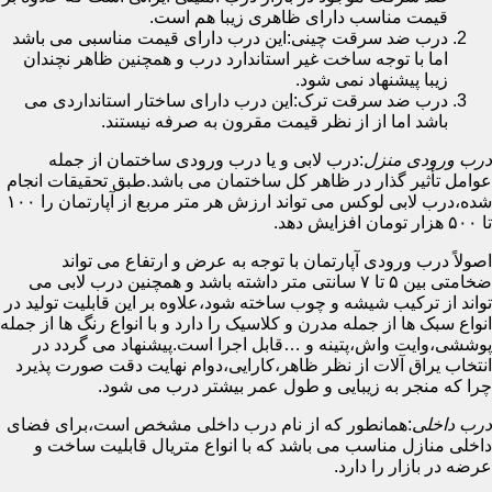
قیمت مناسب دارای ظاهری زیبا هم است.
درب ضد سرقت چینی:این درب دارای قیمت مناسبی می باشد
اما با توجه ساخت غیر استاندارد درب و همچنین ظاهر نچندان
زیبا پیشنهاد نمی شود.
درب ضد سرقت ترک:این درب دارای ساختار استانداردی می
باشد اما از از نظر قیمت مقرون به صرفه نیستند.
درب ورودی منزل
:درب لابی و یا درب ورودی ساختمان از جمله
عوامل تأثیر گذار در ظاهر کل ساختمان می باشد.طبق تحقیقات انجام
شده،درب لابی لوکس می تواند ارزش هر متر مربع از آپارتمان را ۱۰۰
تا ۵۰۰ هزار تومان افزایش دهد.
اصولاً درب ورودی آپارتمان با توجه به عرض و ارتفاع می تواند
ضخامتی بین ۵ تا ۷ سانتی متر داشته باشد و همچنین درب لابی می
تواند از ترکیب شیشه و چوب ساخته شود،علاوه بر این قابلیت تولید در
انواع سبک ها از جمله مدرن و کلاسیک را دارد و با انواع رنگ ها از جمله
پوششی،وایت واش،پتینه و …قابل اجرا است.پیشنهاد می گردد در
انتخاب یراق آلات از نظر ظاهر،کارایی،دوام نهایت دقت صورت پذیرد
چرا که منجر به زیبایی و طول عمر بیشتر درب می شود.
درب داخلی
:همانطور که از نام درب داخلی مشخص است،برای فضای
داخلی منازل مناسب می باشد که با انواع متریال قابلیت ساخت و
عرضه در بازار را دارد.