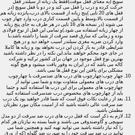
سویچ (به معنای قفل موقت)فقط یک زبانه از سیلندر قفل
حرکت کرده و درب را قفل می کند و در دو با قفل سویچ (در
قفل های 20 تایی )پنج زبانه از قسمت بالای درب،پانزده زبانه هم
از قسمت بالا،وسط و پایین قسمت کناری درب وارد چهار چوب
می شوند (در نسخه های 16 تایی در هر طرف به جای پنج زبانه
از چهار زبانه استفاده می شود.)و تمامی این قفل از نوع فولادی
بوده و زمانی که سارق قصد سرقت از شما را داشته باشد،با
وارد کردن ضربه مغزی سیلندر آسیب خواهد دید و در هیچ
شرایطی قادر به باز کردن این درب نخواهد بود و زبانه ها کاملا
در جای خود محکم خواهند ماند.این نکته را در نظر داشته باشید
بهترین نوع قفل موجود در جهان برای کشور ترکیه و شرکت
کاله می باشد که در ایران به وفور یافت میشود و هیچ گونه
مشکلی برای یافتن این نوع قفل ها نمی باشد.
چهار چوب:چهارچوب های درب های ضدسرقت با چهارچوب
های درب های معمولی متفاوت بوده و شما نمی توانید از
چهارچوب های معمولی برای این درب ها استفاده کنید و حتما
باید از چهارچوب های مخصوص درب ضدسرقت استفاده کنید
بعد از رعایت نکات فوق است که شما قادر خواهید بود یک درب
ضد سرقت عالی داشته باشید که از امنیت مکان مورد نظرتان
مطمئن باشید.
لازم به ذکر است که قفل درب های درب ضد سرقت از دو مدل
سویچی و گاوصندوقی می باشند و شما بسته به نیازتان هر کدام
را که نیاز داشته باشید می توانید تهیه کنید و همچنین شما می
توانید درب ضد سرقت خود را به صورت ضد گلوله (که از ورق