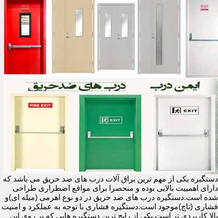
دستگیره یکی از مهم ترین یراق آلات درب های ضد حریق می باشد که
دارای اهمییت بالایی بوده و منحصرا برای مواقع اضطراری طراحی
شده است.دستگیره درب های ضد حریق در دو نوع اهرمی (میله ای)و
فشاری (تاچ)موجود است.دستگیره فشاری با توجه به عملکرد و امنیت
بالا کاربردی تر است.یکی از رایج ترین دستگیره هایی که بر روی این