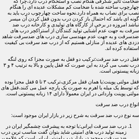
ضخامت تأثیر شگرفی هنگام نصب و استحکام درب دارد،چرا که
چهارچوب ساخته شده با ضخامت کم مشکلات عدیده ای را هنگام
نصب برای نصاب به همراه دارد.نحوه ساخت چهارچوب درب باید به
گونه ای باشد که احتمال باز کردن درب بدون قفل کردن آن میسر
نباشد امروزه در برخی از کارگاه های تولیدی و کارخانه درب ضد
سرقت به جهت عدم آشنایی تولید کنندگان از استراکچر درب های
ضدسرقت و به جهت عدم مهندسی سازی درب های ضدسرقت شاهد
دزدی های عدیده از منازلی هستیم که از درب ضد سرقت بی کیفیت
استفاده کرده اند.
قفل درب ضد سرقت:ترکیب دو قفل به صورت مجزا که روی لنگه
درب نصب می گردد به این صورت که قفل پایین و بالا به ترتیب ۴ و ۳
زبانه پیستونی است.
قفل مولتی پوینت:یا همان قفل مرکزی،ترکیب ۳ تا ۵ قفل مجزا بوده
که توسط یک میله یا اهرم به صورت یک پارچه عمل می کنند،قفل های
مولتی پوینت وارداتی در ایران معمولاً دارای ۱۴ زبانه پیستونی است.
انواع درب ضد سرقت
سه نوع درب ضد سرقت به شرح زیر در بازار ایران موجود است:
درب ضد سرقت ایرانی:با توجه به پیشرفت چشمگیر ایران در
زمینه تولید درب های امنیتی شاید بتوان گفت مناسب ترین درب
ضد سرقت موجود در بازار درب امنیتی ایرانی است که علاوه بر