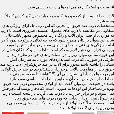
4-صحت و استحکام تمامی لولاهای درب بررسی شود.
5-درب را تا نیمه باز کرده و رها کنید،درب باید بدون گیر کردن کاملاً
بسته شود.
مشخصات درب ضد حریق:از آنجایی که این درب ها دارای ویژگی های
متفاوتی در مقایسه با درب های معمولی هستند؛ ضروری است تا درب
به مواردی از قبیل یراق آلات و رنگ درب مخصوص مجهز باشد.حال
شاید این سوال برایتان مطرح شود که به چه نکاتی باید توجه نمود ؟ در
ادامه ویژگی های فنی و اجزای دربهای مقاوم در برابر آتش را مورد
بررسی قرار می دهیم.لازم به ذکر است ؛ اغلب تولیدکنندگان فعال در
این حوزه تمامی موارد زیر را در استانداردهای خود در نظر دارند.از
طرفی در صورتی که درب استانداردهای مورد تائید سازمان آتش
نشانی را داشته باشد،مجوز یراق آلات در ضد حریق:یراق آلات درب ضد
حریق باید از مقاومت بالایی برخوردار باشند:لولای در ضد حریق :لولای
این درب ها باید دارای نشان سی ای (CE)باشد تا سلامت،ایمنی و
حفاظت از محیط زیست آن مطابق با الزامات اساسی مورد تائید
باشد.در حقیقت می توان گفت باید از لولای مخصوص درب ضد حریق
بهره برد.ساختار این لولاها به صورتی است که دچار پوسیدگی،چرخش
نمی شوند و در برابر حرارت بالا ذوب نمی گردند،در نتیجه امنیت درب
زیر سوال نمی رود.از آنجایی که وزن درب های ضد حریق زیاد
است،معمولاً به 3 عدد لولا نیاز دارند.در حالیکه درب های معمولی با
وزن پایین دارای 2 عدد لولا هستند.