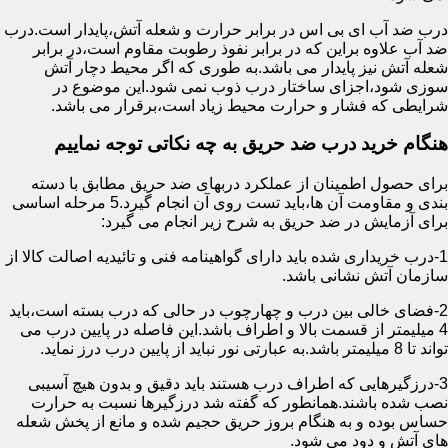
درب ضد آب ای بی اس در برابر حرارت و شعله آتش،پایدار است.درب
ضد آب علاوه براین که در برابر نفوذ رطوبت مقاوم است،در برابر
شعله آتش نیز پایدار می باشد.به طوری که اگر محیط دچار آتش
سوزی شود،اجزای ساختار درب ذوب نمی شود.این موضوع در
شرایطی که فشار و حرارت محیط زیاد است،برقرار می باشد.
هنگام خرید درب ضد حریق به چه نکاتی توجه نماییم
برای حصول اطمینان از عملکرد دربهای ضد حریق مطابق با دسته
بندی و مقاومت آن ها،باید تست روی آن انجام گیرد.5 مرحله اساسی
برای آزمایش در ضد حریق به شرح زیر انجام می گیرد:
1-درب خریداری شده باید دارای گواهینامه فنی و تائیدیه اصالت کالا از
سازمان آتش نشانی باشد.
2-فضای خالی بین درب و چهارچوب در حالی که درب بسته است،باید
4 میلیمتر از قسمت بالا و اطراف باشد.این فاصله در پایین درب می
تواند تا 8 میلیمتر باشد.به عبارتی نور نباید از پایین درب درز نماید.
3-درزگیرهایی که اطراف درب هستند باید دقیق و بدون هیچ آسیبی
نصب شده باشند.همانطور که گفته شد درزگیرها نسبت به حرارت
حساس بوده و به هنگام بروز حریق حجیم شده و مانع از پخش شعله
های آتش و دود می شود.