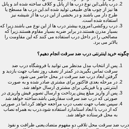
درب پانلی:این نوع درب ها از پانل و کلاف ساخته شده اند و پانل
ها نیز از چوب های طبیعی تولید شده اند.این درب ها مسطح یا
طرح دار می باشند و در بخشی از این درب ها از شیشه نیز
استفاده شده است.
درب روکشی:امروزه بیشتر درب ها از این نوع می باشند.زیرا که
بسیار مدرن هستند.در برابر ضربه بسیار مقاوم هستند.زیرا که
مصالحی را در داخل درب استفاده می کنند که این مقاومت را
بالاتر می برد.
چگونه خرید اینترنتی درب ضد سرقت انجام دهیم؟
پس از انتخاب مدل مدنظر می توانید با فروشگاه درب ضد
سرقت تماس بگیرید.در کمتر از نصف روز نصاب جهت بازدید و
گرفتن ابعاد درب ضد سرقت در محل حاضر می شود.
در مرحله بعدی فاکتور برای مشتری صادر شده و به صورت
اینترنتی و یا فیزیکی برای مشتری ارسال خواهد شد.
پس از واریز مبلغ پیش پرداخت و ارسال تصویر فیش واریزی در
صورتی که درب ضد سرقت سفارشی باشد،ساخته خواهد شد
سپس نصاب جهت نصب درب مراجعه خواهد کرد.اما در صورتی
که از درب با ابعاد استاندارد استفاده شود،درب به همراه نصاب
به محل فرستاده خواهد شد.
درب ضد سرقت محل تلاقی دو مفهوم متضاد،یعنی ظرافت و نفوذ