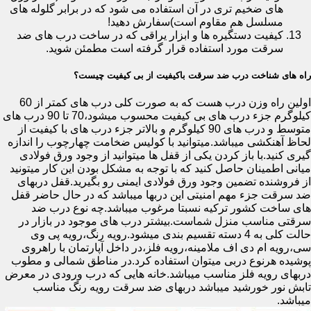
های ضخیم تری در آن استفاده می شود که در برابر گلوله های
مسلسل هم مقاوم است)سفارش دهید!
کیفیت دستگیره ها و ابزار یراقی که در ساخت درب های ضد
سرقت مورد استفاده قرار گرفته است مطمئن شوید.
راه های شناخت درب ضد سرقت باکیفیت از بی کیفیت چیست؟
اولین راه وزن درب هست که به صورت کلی درب های کمتر از 60
کیلوگرم جزء درب های بی کیفیت محسوب میشود،70 تا 90 درب های
متوسط و درب های 90 کیلوگرم و بالاتر جزء درب های با کیفیت از
لحاظ آهنکشی میباشد.میتوانید با کولیس ضخامت چهارچوب را اندازه
گیری کنید.با باز کردن یکی از قفل ها میتوانید از وجود ورق فولادی
میانی اطمینان حاصل کنید که با توجه به مشکل بودن این کار میتونید
از فروشنده تضمین وجود ورق فولادی ایمنی رو بگیرید.قفل دربهای
ضد سرقت جزء مهم امنیتی این دربها میباشد که در حال حاضر قفل
های ساخت کشور ترکیه نسبتا مرغوب میباشد.چه نوع درب ضد
سرقتی مناسب منزل شماست.بیشتر درب های موجود در بازار در
حالت کلی به 4 دسته تقسیم بندی میشود.رویه رنگ،رویه پی وی
سی،رویه ام دی اف ملامینه،رویه فلز،در داخل آپارتمان با راهروی
پوشیده هرنوع دربی میتوان استفاده کرد.در مناطق شمالی و مطوب
دربهای رویه فلز مناسب میباشد.خانه هایی که درب ورودی در معرض
تابش نور خورشید میباشد دربهای ضد سرقت رویه رنگ مناسب
میباشد.