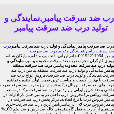
رب ضد سرقت پیامبر,نمایندگی و
تولید درب ضد سرقت پیامبر
درب ضد سرقت پیامبر
،
نمایندگی و تولید درب ضد سرقت پیامبر
درب
ضد سرقت پیامبر
،
نمایندگی و تولید درب ضد سرقت
پیامبر
،09192211934-خانم تهرانی-با تخفیف.مشاوره رایگان شبانه
روزی کارگران مجرب درب ضد سرقت محدوده پیامبر،
نمایندگی و
تولید درب ضد سرقت محدوده پیامبر
،
درب ضد سرقت منطقه
پیامبر
،نمایندگی و تولید درب ضد سرقت منطقه پیامبر،درب ضد
سرقت،نمایندگی و تولید درب ضد سرقت،فروش انواع درب ضد
سرقت با بهترین کیفیت و مناسب ترین قیمت،تولید کننده و نماینده
درب های ضد سرقت پورتال ترکیه.فروش ویژه درب ضد سرقت،درب
داخلی و ضد حریق ایرانی و وارداتی.درب ضد سرقت ترک.درب ضد
سرقت روکش ترک،فروش درب داخلی در پیامبر،حمل بار ادارات در
پیامبر،فروش درب با نرخ اتحادیه،مرکز پخش درب ضد سرقت در
پیامبر،فروش درب لابی در پیامبر،ایمن ترین درب ضد سرقت-خرید
مستقیم از کارخانه قفل گاوصندوقی کاله،ضد برش و ضد دیلم 100%
وارداتی،ورق فولادی دوبل چهارطرفه،عایق حرارت و صوت،اکیپ