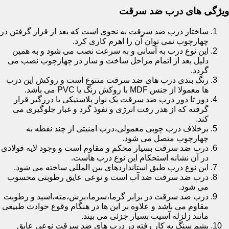
ویژگی های درب ضد سرقت
ساختار درب ضد سرقت به نحوی است که بعد از قرار گرفتن در
چهارچوب نمی توان آن را اهرم کاری کرد.
این نوع درب به آسانی و به سرعت نصب می شود و به همین
دلیل بعد از اتمام مراحل ساخت و ساز در چهارچوب نصب می
گردد.
رنگ بندی درب های ضد سرقت متنوع است و روکش این درب
ها معمولا از جنس MDF با روکش رنگ یا PVC می باشد.
دور تا دور درب ضد سرقت یک نوار پلاستیکی یا درزگیر قرار
گرفته که از هدر رفت انرژی و نفوذ گرد و غبار جلوگیری می
کند.
برخلاف درب چوبی معمولی،درب امنیتی از چند نقطه به
چهارچوب متصل می شود.
درب ضد سرقت بسیار محکم و مقاوم است و وجود لایه فولادی
در آن نشانه استحکام این نوع درب هاست.
این نوع درب طبق استانداردهای بین المللی ساخته می شود.
درب ضد سرقت ضد آب است و نوعی عایق رطوبتی محسوب
می شود.
درب ضد سرقت در برابر گرما،سرما،برش،مته،اسید و رطوبت
مقاوم می باشد و علاوه بر این ها در هنگام وقوع حوادث طبیعی
مانند زلزله آسیب بسیار جزئی می بیند.
پشم سنگ به کار رفته در درب های ضد سرقت نوعی عایق