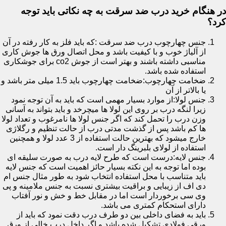
در هنگام خرید درب ضد سرقت به چه نکاتی باید توجه
کرد؟
جنس چهارچوب درب ضد سرقت :که باید فلز به کار رفته در آن
از آلیاژ خوب و با کیفیت باشد و محل اتصال ورق ها جوش کاری
مناسبی داشته باشند و بهتر است از جوش co2 برای جوشکاری
استفاده شده باشد.
ضخامت چهارچوب:ضخامت چهارچوب باید 1.5 میلی متر باشد و
یا بالاتر از آن
جنس لولا:از موارد بسیار مهمی است که باید به آن توجه نمود
زیرا لنگه درب بر روی این لولا ها میچرخد و باید بتواند به آسانی
وزن درب را تحمل کند که اگر جنس لولا ها نامرغوب و تعداد لولا
ها کم باشد پس از گذشت مدتی درب از حالت تنظیم و رگلاژی
خارج میشود که بهترین حالت استفاده از 3 عدد لولا و همچنین
استفاده از لولای بلبرینگ دار است.
جنس لایه:درست است که طرح لایه درب به صورت سلیقه ای
بوده اما توجه به این نکته بسیار حائز اهمیت است که جنس لایه
باید متناسب با محل استفاده انتخاب شود به طور مثال جنس ام
دی اف از زیبایی و براقیت بیشتری نسبت به جنس ملامینه و پی
وی سی برخوردار است اما در مقابل خط و خش و نور آفتاب
دارای استحکام کمتری می باشد.
باید به فضای داخلی بین دو طرف درب دقت نمود که باید از
ورقی فولادی تشکیل شده باشد و اگر داخل درب خالی از ورق