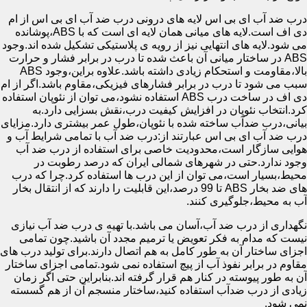
درب ضد آب ای بی اس لایه های درونی درب ضد آب ای بی اس از ام
دی اف است.لایه های میانی همان لایه ای است که با ABS،پوشانده
می شود.لایه های انتهایی نیز از رویه ی پلاستیکی تشکیل شده اند.وجود
ABS در ساختار میانی آن باعث شده تا درب در برابر فشار و حرارت
بالا،مقاومت و استحکام زیادی داشته باشد.علاوه براین،وجود ABS
سبب می شود تا درب در برابر فشارهای فیزیکی،مقاوم باشد.اگر از ام
دی اف در ساخت درب ABS استفاده نشود،می توان از نئوپان استفاده
کرد.انتخاب نئوپان در افزایش کیفیت درب،نقش بسزایی دارد.به
بیانی،درب ضدآب ساخته شده با نئوپان،طول عمر بیشتری دارد.مزایای
درب ضد آب ای بی اس عبارتند از:درب ضد آب با تمامی شرایط آب و
هوایی سازگار است،محدودیت خاصی برای استفاده از درب ضد آب
وجود ندارد.حتی در شهرهای شمالی ایران که درصد رطوبت در
محیط،بسیار است،می توان از این درب ها استفاده کرد.چرا که درب
های ضد بخار ABS تا 99 درصد،این قابلیت را دارند که از انتقال بخار
آب به محیط،جلوگیری کنند.
نگهداری از درب ضد آب،آسان می باشد.با تهیه ی درب ضد آب نیازی
نیست که مدام به فکر تعویض یا ترمیم مجدد آن باشید.چون تمامی
اجزای ساختار آن به طور کامل به هم اتصال دارند.برای تولید درب های
مقاوم در برابر نفوذ آب از پیچ استفاده نمی شود.تمامی اجزای ساختار
آن به طور پیوسته در کنار هم قرار گرفته اند.بنابراین حتی اگر زمان
زیادی از درب ضدآب استفاده کنید،ساختار منسجم آن از هم گسسته
نمی شود.