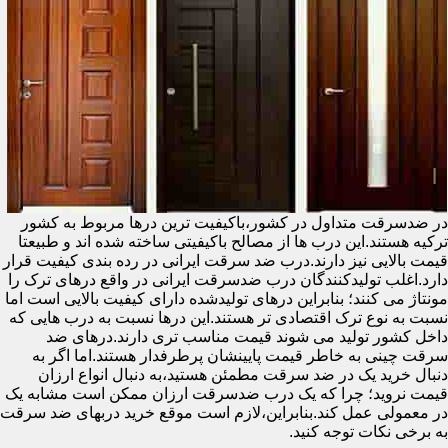
در ضدسرقت متداول در کشور،باکیفیت ترین درها مربوط به کشور
ترکیه هستند.این درب ها از مصالح باکیفیتی ساخته شده اند و طبیعتا
قیمت بالایی نیز دارند.درب ضد سرقت ایرانی در رده بندی کیفیت قرار
دارد.اغلب تولیدکنندگان درب ضدسرقت ایرانی در واقع درهای ترک را
مونتاژ می کنند؛ بنابراین درهای تولیدشده دارای کیفیت بالایی است اما
نسبت به نوع ترک اقتصادی تر هستند.این درها نسبت به درب هایی که
داخل کشور تولید می شوند قیمت مناسب تری دارند.درهای ضد
سرقت چینی به خاطر قیمت پایینشان پرطرفدار هستند.اما اگر به
دنبال خرید یک در ضد سرقت مطمئن هستید،به دنبال انواع ارزان
قیمت نروید؛ چرا که یک درب ضدسرقت ارزان ممکن است مشابه یک
در معمولی عمل کند.بنابراین،لازم است موقع خرید دربهای ضد سرقت
به برخی نکات توجه کنید.