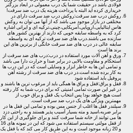
فولادی باشد در حقیقت شما یک درب معمولی در ابعاد بزرگتر
خریداری کرده اید البته با پرداخت هزینه یک درب ضد سرقت!
روکش درب ضد سرقت:روکش درب ضد سرقت دارای در
مختلفی در بازار موجود می باشد که از آنها می توان به روکش
هاس ایتالیایی،اروپایی،آمریکایی،چینی،ترکیه ای و ایرانی اشاره
کرد که به واسطه سابقه خوبی که دارند از بهترین کشور های
سازنده می باشند.درب های ضد سرقت ترکیه ای به واسطه
سابقه عالی در درب های ضد سرقت خانگی از برترین های این
برند ها است
ورق و آهن آلات مورد استفاده در درب:درب های ضد سرقت از
استحکام و مقاومت بالایی در برابر صدا و حرارت دارا می باشد
و تمامی این ها به خاطر ابزار و وسایلی است که در این درب ها
به کار برده شده است.در درب های ضد سرقت از رشته آهن
پروفیل باید استفاده شود
قفل و یراق:قفل و یراق ها همگی باید از مرغوب ترین ها باشند و
در غیر این صورت تمامی امنیتی که برای درب شما به کار رفته
است هیچ خواهد بود! پس انتخاب یک قفل و یراق خوب از
مهمترین ویژگی های یک درب ضد سرقت است.
سیلندر قفل ها اغلب از جنس مس بوده و تمامی این قفل ها در
برابر ضربه،اسید و مته بسیار آسیب پذیر هستند و به راحتی دزد
ها می توانند از خانه شما سرقت کنند و برای جلوگیری از این کار
از قفل مولتی سیستم استفاده می شود که این در نمونه های 16
و 20 زبانه موجود است و به این طریق کار می کند که با قفل یک