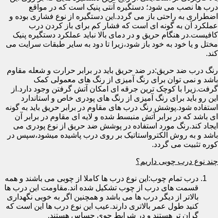
درب ها نصب می شود؛ دستگیره آنتی پنیک است که در مواقع
اضطراری به راحتی باز می گردد.این دستگیره از نوع فشاری بوده و
عملکرد آن به گونه ای است که فشار کم برای باز کردن درب
کافیست.در هنگام حریق و در دمای بالا نباید عملکرد دستگیره پنیک
مختل و یا خود به خود باز شود،زیرا تا دود به سایر طبقات سرایت می
کند.
رنگ درب ضد حریق:در ضد حریق باید در برابر حرارت و شعله مقاوم
باشد و نمی توان برای رنگ آمیزی از رنگ های معمولی کمک
گرفت.زیرا با کوچک ترین جرقه ای امکان آتش گرفتن وجود دارد.از
این رو باید برای رنگ آمیزی از رنگ های پودری خاص و استاندارد
استفاده شود.پوشش رنگ درب های مقاوم در برابر حریق باید به گونه
ای باشد که در برابر آتش منبسط شده و لایه ای مقاوم در برابر آن
ایجاد کند.رنگ مورد استفاده در پوشش ضد حریق از نوع پودری می
باشد و به روش الکترواستاتیک بر روی درب پاشیده میشود،سپس در
کوره تثبیت می گردد.
چند نوع درب چوبی داریم؟
درب تمام چوب:این نوع درب ها کاملا از چوبی می باشند و همه
قسمت های درب از چوب تشکیل شده اند.مقاومت این درب ها
بالاتر از دیگر درب ها می باشد و همچنین اگر به خوبی نگهداری
کنید طول عمر بالاتری دارند.عیب این نوع درب ها این است که
گران تر هستند و در شرایط جوی حساس هستند.