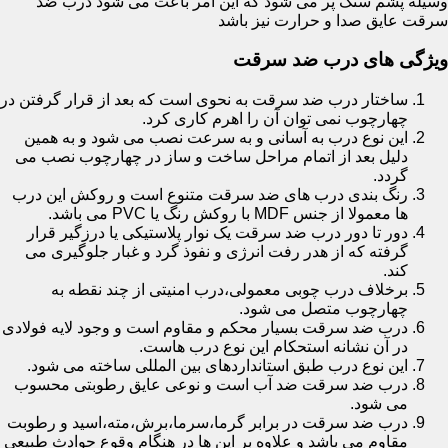
وسیله پشم سنگ پر می شود که این امر باعث می شود درب ضد
سرقت عایق صدا و حرارت نیز باشد
ویژگی های درب ضد سرقت
ساختار درب ضد سرقت به نحوی است که بعد از قرار گرفتن در
چهارچوب نمی توان آن را اهرم کاری کرد.
این نوع درب به آسانی و به سرعت نصب می شود و به همین
دلیل بعد از اتمام مراحل ساخت و ساز در چهارچوب نصب می
گردد.
رنگ بندی درب های ضد سرقت متنوع است و روکش این درب
ها معمولا از جنس MDF با روکش رنگ یا PVC می باشد.
دور تا دور درب ضد سرقت یک نوار پلاستیکی یا درزگیر قرار
گرفته که از هدر رفت انرژی و نفوذ گرد و غبار جلوگیری می
کند.
برخلاف درب چوبی معمولی،درب امنیتی از چند نقطه به
چهارچوب متصل می شود.
درب ضد سرقت بسیار محکم و مقاوم است و وجود لایه فولادی
در آن نشانه استحکام این نوع درب هاست.
این نوع درب طبق استانداردهای بین المللی ساخته می شود.
درب ضد سرقت ضد آب است و نوعی عایق رطوبتی محسوب
می شود.
درب ضد سرقت در برابر گرما،سرما،برش،مته،اسید و رطوبت
مقاوم می باشد و علاوه بر این ها در هنگام وقوع حوادث طبیعی