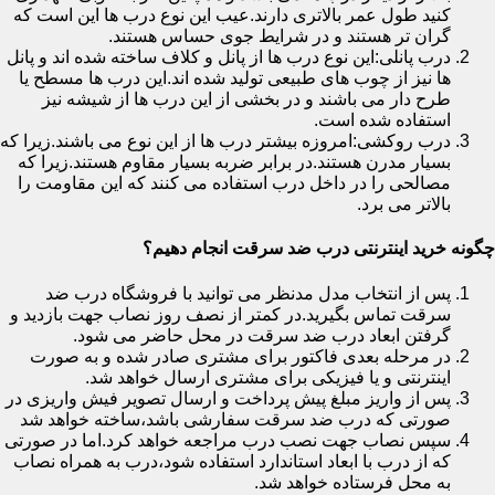
کنید طول عمر بالاتری دارند.عیب این نوع درب ها این است که
گران تر هستند و در شرایط جوی حساس هستند.
درب پانلی:این نوع درب ها از پانل و کلاف ساخته شده اند و پانل
ها نیز از چوب های طبیعی تولید شده اند.این درب ها مسطح یا
طرح دار می باشند و در بخشی از این درب ها از شیشه نیز
استفاده شده است.
درب روکشی:امروزه بیشتر درب ها از این نوع می باشند.زیرا که
بسیار مدرن هستند.در برابر ضربه بسیار مقاوم هستند.زیرا که
مصالحی را در داخل درب استفاده می کنند که این مقاومت را
بالاتر می برد.
چگونه خرید اینترنتی درب ضد سرقت انجام دهیم؟
پس از انتخاب مدل مدنظر می توانید با فروشگاه درب ضد
سرقت تماس بگیرید.در کمتر از نصف روز نصاب جهت بازدید و
گرفتن ابعاد درب ضد سرقت در محل حاضر می شود.
در مرحله بعدی فاکتور برای مشتری صادر شده و به صورت
اینترنتی و یا فیزیکی برای مشتری ارسال خواهد شد.
پس از واریز مبلغ پیش پرداخت و ارسال تصویر فیش واریزی در
صورتی که درب ضد سرقت سفارشی باشد،ساخته خواهد شد
سپس نصاب جهت نصب درب مراجعه خواهد کرد.اما در صورتی
که از درب با ابعاد استاندارد استفاده شود،درب به همراه نصاب
به محل فرستاده خواهد شد.