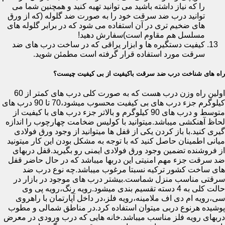
را که نیاز داشته باشید می توانید تهیه کنید و همچنین شما می
توانید درب ضد سرقت خود را به صورت ضد گلوله (که از ورق
های ضخیم تری در آن استفاده می شود که در برابر گلوله های
مسلسل هم مقاوم است)سفارش دهید!
کیفیت دستگیره ها و ابزار یراقی که در ساخت درب های ضد
سرقت مورد استفاده قرار گرفته است مطمئن شوید.
راه های شناخت درب ضد سرقت باکیفیت از بی کیفیت چیست؟
اولین راه وزن درب هست که به صورت کلی درب های کمتر از 60
کیلوگرم جزء درب های بی کیفیت محسوب میشود،70 تا 90 درب های
متوسط و درب های 90 کیلوگرم و بالاتر جزء درب های با کیفیت از
لحاظ آهنکشی میباشد.میتوانید با کولیس ضخامت چهارچوب را اندازه
گیری کنید.با باز کردن یکی از قفل ها میتوانید از وجود ورق فولادی
میانی اطمینان حاصل کنید که با توجه به مشکل بودن این کار میتونید
از فروشنده تضمین وجود ورق فولادی ایمنی رو بگیرید.قفل دربهای
ضد سرقت جزء مهم امنیتی این دربها میباشد که در حال حاضر قفل
های ساخت کشور ترکیه نسبتا مرغوب میباشد.چه نوع درب ضد
سرقتی مناسب منزل شماست.بیشتر درب های موجود در بازار در
حالت کلی به 4 دسته تقسیم بندی میشود.رویه رنگ،رویه پی وی
سی،رویه ام دی اف ملامینه،رویه فلز،در داخل آپارتمان با راهروی
پوشیده هرنوع دربی میتوان استفاده کرد.در مناطق شمالی و مطوب
دربهای رویه فلز مناسب میباشد.خانه هایی که درب ورودی در معرض