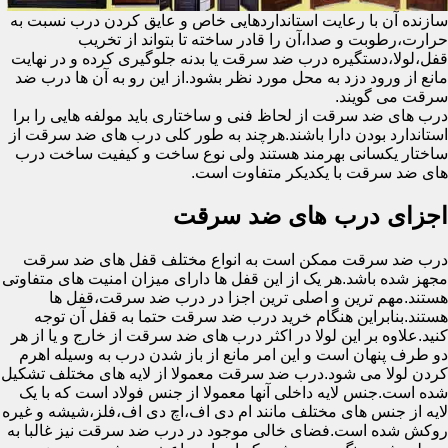
سازنده آن با رعایت استانداردهایی خاص و عایق کردن درب نسبت به
حرارت،رطوبت و صدا،آن را قادر ساخته تا بتواند از تخریب
قفل،لولا،دستگیره درب ضد سرقت یا بدنه جلوگیری کرده و در نهایت
مانع از ورود دزد به محل مورد نظر بشود.از این رو به آن ها درب ضد
سرقت می گویند.
درب های ضد سرقت از لحاظ فنی و ساختاری باید مولفه هایی را برا
استاندارد بودن دارا باشند.هرچند به طور کلی درب های ضد سرقت از
ساختار یکسانی بهرمند هستند ولی نوع ساخت و کیفیت ساخت درب
های ضد سرقت با یکدیکر متفاوت است.
اجزای درب های ضد سرقت
درب ضد سرقت ممکن است به انواع مختلف قفل های ضد سرقت
مجهز شده باشد.هر یک از این قفل ها دارای میزان امنیت های متفاوتی
هستند.مهم ترین و اصلی ترین اجزا در درب ضد سرقت،قفل ها
هستند.بنابراین هنگام خرید درب ضد سرقت حتما به قفل آن توجه
کنید.علاوه بر این لولا در اکثر درب های ضد سرقت از خارج و یا از هر
دو طرف پنهان است و این امر مانع از باز شدن درب به وسیله اهرم
کردن لولا می شود.درب ضد سرقت معمولا از لایه های مختلف تشکیل
شده است.جنس لایه داخلی آنها معمولا از جنس فولاد است که با یک
لایه از جنس های مختلف مانند ام دی اف،اچ دی اف،فلز،شیشه و غیره
روکش شده است.فضای خالی موجود در درب ضد سرقت نیز غالبا به