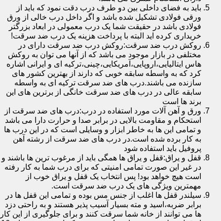
باید به فضای داخلی بین دو طرف درب دقت نمود که باید از
ورقی فولادی تشکیل شده باشد و اگر داخل درب خالی از ورق
فولادی باشد در حقیقت شما یک درب معمولی در ابعاد بزرگتر
خریداری کرده اید البته با پرداخت هزینه یک درب ضد سرقت!
روکش درب ضد سرقت:روکش درب ضد سرقت دارای در
مختلفی در بازار موجود می باشد که از آنها می توان به روکش
هاس ایتالیایی،اروپایی،آمریکایی،چینی،ترکیه ای و ایرانی اشاره
کرد که به واسطه سابقه خوبی که دارند از بهترین کشور های
سازنده می باشند.درب های ضد سرقت ترکیه ای به واسطه
سابقه عالی در درب های ضد سرقت خانگی از برترین های این
برند ها است
ورق و آهن آلات مورد استفاده در درب:درب های ضد سرقت از
استحکام و مقاومت بالایی در برابر صدا و حرارت دارا می باشد
و تمامی این ها به خاطر ابزار و وسایلی است که در این درب ها
به کار برده شده است.در درب های ضد سرقت از رشته آهن
پروفیل باید استفاده شود
قفل و یراق:قفل و یراق ها همگی باید از مرغوب ترین ها باشند و
در غیر این صورت تمامی امنیتی که برای درب شما به کار رفته
است هیچ خواهد بود! پس انتخاب یک قفل و یراق خوب از
مهمترین ویژگی های یک درب ضد سرقت است.
سیلندر قفل ها اغلب از جنس مس بوده و تمامی این قفل ها در
برابر ضربه،اسید و مته بسیار آسیب پذیر هستند و به راحتی دزد
ها می توانند از خانه شما سرقت کنند و برای جلوگیری از این کار