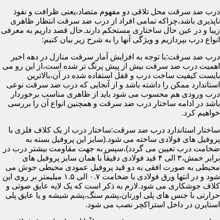
درب ضد سرقت محل تلاقی دو مفهوم متضاد،یعنی ظرافت و نفوذ
ناپذیری باشد،چراکه تمامی افراد از درب ضد سرقت انتظار ظاهری
زیبا و در عین حال ساختاری مستحکم دارند.حال قصد داریم به معرفی
انواع درب بپردازیم و ویژگی آنها را به شرح زیر بیان کنیم:
درب ضد سرقت:با توجه به افزایش آمار سرقت منازل در دهه اخیر
اهمیت درب ضد سرقت بیش از پیش پرنگ تر شده است،از این رو می
بایست کیفیت ساخت درب و قفل استفاده شده در آن،بالاترین
استاندارد ممکن را داشته باشد و از آنجایی که درب ضد سرقت نوعی
درب ورودی هم محسوب می شود باید از ظاهری مناسب برخوردار
باشد در ادامه ساختار درب ضد سرقت و همچنین انواع آن را بررسی
خواهیم کرد.
ساختار استاندارد درب ضد سرقت:ساختار درب از یک کلاف فلزی با
پروفیل های فولادی ساخته می شود.(سایز این پروفیل بسته به
ضخامت درب تعیین می گردد)،سپس به جهت مقاومت بیشتر درب در
برابر خمش،۳ الی ۴ قید فولادی دقیقاً با همان سایز پروفیل های
محیطی به صورت افقی به دو قید پروفیل عمودی محیطی جوش می
شود و در انتها ورق فولادی با ضخامت ۰.۷ الی ۱.۵ میلیمتر بر روی این
کلاف جوشکاری می شود.لازم به ذکر است که یک لایه عایق صوتی و
حرارتی با جنس های پلی اورتان،پشم سنگ،پشم شیشه و یا عایق پلی
استایرن در داخل استراکچر نصب می شود.