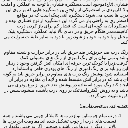
فشاری (تاچ)موجود است.دستگیره فشاری با توجه به عملکرد و امنیت
بالا کاربردی تر است.یکی از رایج ترین دستگیره هایی که بر روی این
درب ها نصب می شود؛ دستگیره آنتی پنیک است که در مواقع
اضطراری به راحتی باز می گردد.این دستگیره از نوع فشاری بوده و
عملکرد آن به گونه ای است که فشار کم برای باز کردن درب
کافیست.در هنگام حریق و در دمای بالا نباید عملکرد دستگیره پنیک
مختل و یا خود به خود باز شود،زیرا تا دود به سایر طبقات سرایت می
کند.
رنگ درب ضد حریق:در ضد حریق باید در برابر حرارت و شعله مقاوم
باشد و نمی توان برای رنگ آمیزی از رنگ های معمولی کمک
گرفت.زیرا با کوچک ترین جرقه ای امکان آتش گرفتن وجود دارد.از
این رو باید برای رنگ آمیزی از رنگ های پودری خاص و استاندارد
استفاده شود.پوشش رنگ درب های مقاوم در برابر حریق باید به گونه
ای باشد که در برابر آتش منبسط شده و لایه ای مقاوم در برابر آن
ایجاد کند.رنگ مورد استفاده در پوشش ضد حریق از نوع پودری می
باشد و به روش الکترواستاتیک بر روی درب پاشیده میشود،سپس در
کوره تثبیت می گردد.
چند نوع درب چوبی داریم؟
درب تمام چوب:این نوع درب ها کاملا از چوبی می باشند و همه
قسمت های درب از چوب تشکیل شده اند.مقاومت این درب ها
بالاتر از دیگر درب ها می باشد و همچنین اگر به خوبی نگهداری