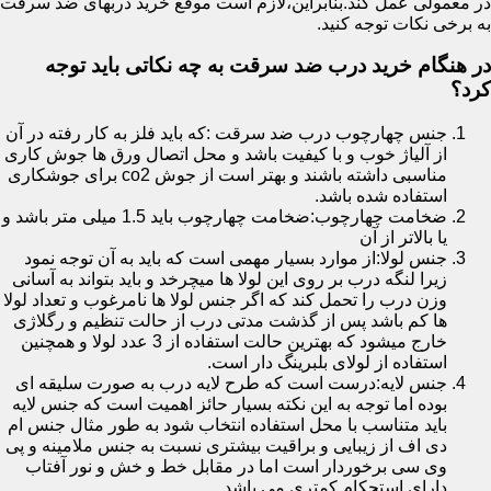
در معمولی عمل کند.بنابراین،لازم است موقع خرید دربهای ضد سرقت
به برخی نکات توجه کنید.
در هنگام خرید درب ضد سرقت به چه نکاتی باید توجه
کرد؟
جنس چهارچوب درب ضد سرقت :که باید فلز به کار رفته در آن
از آلیاژ خوب و با کیفیت باشد و محل اتصال ورق ها جوش کاری
مناسبی داشته باشند و بهتر است از جوش co2 برای جوشکاری
استفاده شده باشد.
ضخامت چهارچوب:ضخامت چهارچوب باید 1.5 میلی متر باشد و
یا بالاتر از آن
جنس لولا:از موارد بسیار مهمی است که باید به آن توجه نمود
زیرا لنگه درب بر روی این لولا ها میچرخد و باید بتواند به آسانی
وزن درب را تحمل کند که اگر جنس لولا ها نامرغوب و تعداد لولا
ها کم باشد پس از گذشت مدتی درب از حالت تنظیم و رگلاژی
خارج میشود که بهترین حالت استفاده از 3 عدد لولا و همچنین
استفاده از لولای بلبرینگ دار است.
جنس لایه:درست است که طرح لایه درب به صورت سلیقه ای
بوده اما توجه به این نکته بسیار حائز اهمیت است که جنس لایه
باید متناسب با محل استفاده انتخاب شود به طور مثال جنس ام
دی اف از زیبایی و براقیت بیشتری نسبت به جنس ملامینه و پی
وی سی برخوردار است اما در مقابل خط و خش و نور آفتاب
دارای استحکام کمتری می باشد.