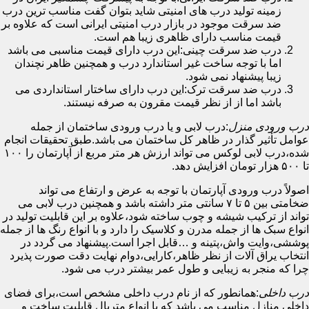
زمینه تولید درب های امنیتی شاید بتوان گفت مناسب ترین درب
ضد سرقت موجود در بازار درب امنیتی ایرانی است که علاوه بر
قیمت مناسب دارای ظاهری زیبا هم است.
درب ضد سرقت چینی:این درب دارای قیمت مناسبی می باشد
اما با توجه ساخت غیر استاندارد درب و همچنین ظاهر نچندان
زیبا پیشنهاد نمی شود.
درب ضد سرقت ترک:این درب دارای ساختار استانداردی می
باشد اما از از نظر قیمت مقرون به صرفه نیستند.
درب ورودی منزل
:درب لابی و یا درب ورودی ساختمان از جمله
عوامل تأثیر گذار در ظاهر کل ساختمان می باشد.طبق تحقیقات انجام
شده،درب لابی لوکس می تواند ارزش هر متر مربع از آپارتمان را ۱۰۰
تا ۵۰۰ هزار تومان افزایش دهد.
اصولاً درب ورودی آپارتمان با توجه به عرض و ارتفاع می تواند
ضخامتی بین ۵ تا ۷ سانتی متر داشته باشد و همچنین درب لابی می
تواند از ترکیب شیشه و چوب ساخته شود،علاوه بر این قابلیت تولید در
انواع سبک ها از جمله مدرن و کلاسیک را دارد و با انواع رنگ ها از جمله
پوششی،وایت واش،پتینه و …قابل اجرا است.پیشنهاد می گردد در
انتخاب یراق آلات از نظر ظاهر،کارایی،دوام نهایت دقت صورت پذیرد
چرا که منجر به زیبایی و طول عمر بیشتر درب می شود.
درب داخلی
:همانطور که از نام درب داخلی مشخص است،برای فضای
داخلی منازل مناسب می باشد که با انواع متریال قابلیت ساخت و