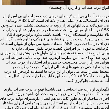
انواع درب ضد آب و کاربرد آن چیست؟
درب ضد آب ای بی اس لایه های درونی درب ضد آب ای بی اس از ام
دی اف است.لایه های میانی همان لایه ای است که با ABS،پوشانده
می شود.لایه های انتهایی نیز از رویه ی پلاستیکی تشکیل شده اند.وجود
ABS در ساختار میانی آن باعث شده تا درب در برابر فشار و حرارت
بالا،مقاومت و استحکام زیادی داشته باشد.علاوه براین،وجود ABS
سبب می شود تا درب در برابر فشارهای فیزیکی،مقاوم باشد.اگر از ام
دی اف در ساخت درب ABS استفاده نشود،می توان از نئوپان استفاده
کرد.انتخاب نئوپان در افزایش کیفیت درب،نقش بسزایی دارد.به
بیانی،درب ضدآب ساخته شده با نئوپان،طول عمر بیشتری دارد.مزایای
درب ضد آب ای بی اس عبارتند از:درب ضد آب با تمامی شرایط آب و
هوایی سازگار است،محدودیت خاصی برای استفاده از درب ضد آب
وجود ندارد.حتی در شهرهای شمالی ایران که درصد رطوبت در
محیط،بسیار است،می توان از این درب ها استفاده کرد.چرا که درب
های ضد بخار ABS تا 99 درصد،این قابلیت را دارند که از انتقال بخار
آب به محیط،جلوگیری کنند.
نگهداری از درب ضد آب،آسان می باشد.با تهیه ی درب ضد آب نیازی
نیست که مدام به فکر تعویض یا ترمیم مجدد آن باشید.چون تمامی
اجزای ساختار آن به طور کامل به هم اتصال دارند.برای تولید درب های
مقاوم در برابر نفوذ آب از پیچ استفاده نمی شود.تمامی اجزای ساختار
آن به طور پیوسته در کنار هم قرار گرفته اند.بنابراین حتی اگر زمان