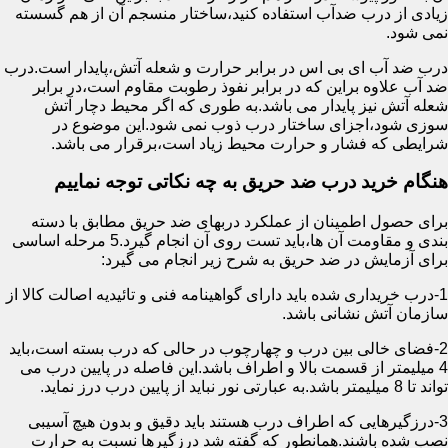
زیادی از درب ضدآب استفاده کنید،ساختار منسجم آن از هم گسسته
نمی شود.
درب ضد آب ای بی اس در برابر حرارت و شعله آتش،پایدار است.درب
ضد آب علاوه براین که در برابر نفوذ رطوبت مقاوم است،در برابر
شعله آتش نیز پایدار می باشد.به طوری که اگر محیط دچار آتش
سوزی شود،اجزای ساختار درب ذوب نمی شود.این موضوع در
شرایطی که فشار و حرارت محیط زیاد است،برقرار می باشد.
هنگام خرید درب ضد حریق به چه نکاتی توجه نماییم
برای حصول اطمینان از عملکرد دربهای ضد حریق مطابق با دسته
بندی و مقاومت آن ها،باید تست روی آن انجام گیرد.5 مرحله اساسی
برای آزمایش در ضد حریق به شرح زیر انجام می گیرد:
1-درب خریداری شده باید دارای گواهینامه فنی و تائیدیه اصالت کالا از
سازمان آتش نشانی باشد.
2-فضای خالی بین درب و چهارچوب در حالی که درب بسته است،باید
4 میلیمتر از قسمت بالا و اطراف باشد.این فاصله در پایین درب می
تواند تا 8 میلیمتر باشد.به عبارتی نور نباید از پایین درب درز نماید.
3-درزگیرهایی که اطراف درب هستند باید دقیق و بدون هیچ آسیبی
نصب شده باشند.همانطور که گفته شد درزگیرها نسبت به حرارت