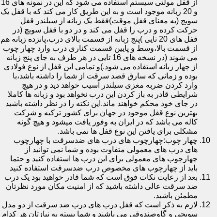
از قفل مولتی سیستم استفاده می شود که این در نمونه های 16
و 20 زبانه موجود است و به این طریق کار می کند که با قفل یک
سویچ (به معنای قفل موقت)فقط یک زبانه از سیلندر قفل
حرکت کرده و درب را قفل می کند و در دو با قفل سویچ (در
قفل های 20 تایی )پنج زبانه از قسمت بالای درب،پانزده زبانه هم
از قسمت بالا،وسط و پایین قسمت کناری درب وارد چهار چوب
می شوند (در نسخه های 16 تایی در هر طرف به جای پنج زبانه
از چهار زبانه استفاده می شود.)و تمامی این قفل از نوع فولادی
بوده و زمانی که سارق قصد سرقت از شما را داشته باشد،با
وارد کردن ضربه مغزی سیلندر آسیب خواهد دید و در هیچ
شرایطی قادر به باز کردن این درب نخواهد بود و زبانه ها کاملا
در جای خود محکم خواهند ماند.این نکته را در نظر داشته باشید
بهترین نوع قفل موجود در جهان برای کشور ترکیه و شرکت
کاله می باشد که در ایران به وفور یافت میشود و هیچ گونه
مشکلی برای یافتن این نوع قفل ها نمی باشد.
چهار چوب:چهارچوب های درب های ضدسرقت با چهارچوب
های درب های معمولی متفاوت بوده و شما نمی توانید از
چهارچوب های معمولی برای این درب ها استفاده کنید و حتما
باید از چهارچوب های مخصوص درب ضدسرقت استفاده کنید
بعد از رعایت نکات فوق است که شما قادر خواهید بود یک درب
ضد سرقت عالی داشته باشید که از امنیت مکان مورد نظرتان
مطمئن باشید.
لازم به ذکر است که قفل درب های درب ضد سرقت از دو مدل
سویچی و گاوصندوقی می باشند و شما بسته به نیازتان هر کدام