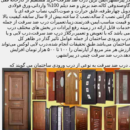
گاوصندوقی کاله،ضد برش و ضد دیلم 100% وارداتی،ورق فولادی
دوبل چهارطرفه،عایق حرارت و صوت،اکیپ نصاب حرفه ای با
گارانتی نصب 2 ساله،نصب 2 ساعته.بیش از 9 سال سابقه.کیفیت بالا
و قیمت مناسب.ایمن،قدرتمند،زیبا،تعمیرات درب ضد سرقت از جمله
خدمات قابل ارائه در زمینه رفع ایرادات در بخش های مختلف درب
می باشد که با تعویض و تعمیر،رگلاژ درب ضد سرقت،درب لابی و یا
درب ورودی ساختمان از جمله عوامل تأثیر گذار در ظاهر کل
ساختمان می‌باشد.طبق تحقیقات انجام شده،درب لابی لوکس می‌تواند
ارزش هر متر مربع از آپارتمان را ۱۰۰ تا ۵۰۰ هزار تومان افزایش
دهد،درب ضد سرقت چینی در پیرانشهر،
.
درب ضد سرقت به نوعی از درب ورودی ساختمان می گویند که