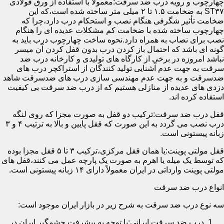
چهارچوب و رویه درب ضد سرقت:معمولاً با استفاده از ورق فولادی
ST۳۷ به ضخامت ۱.۵ تا ۲ میلی متر ساخته شده است،که این
ضخامت تأثیر شگرفی هنگام نصب و استحکام درب دارد،چرا که
چهارچوب ساخته شده با ضخامت کم مشکلات عدیده ای را هنگام
نصب برای نصاب به همراه دارد.نحوه ساخت چهارچوب درب باید به
گونه ای باشد که احتمال باز کردن درب بدون قفل کردن آن میسر
نباشد امروزه در برخی از کارگاه های تولیدی و کارخانه درب ضد
سرقت به جهت عدم آشنایی تولید کنندگان از استراکچر درب های
ضدسرقت و به جهت عدم مهندسی سازی درب های ضدسرقت شاهد
دزدی های عدیده از منازلی هستیم که از درب ضد سرقت بی کیفیت
استفاده کرده اند.
قفل درب ضد سرقت:ترکیب دو قفل به صورت مجزا که روی لنگه
درب نصب می گردد به این صورت که قفل پایین و بالا به ترتیب ۴ و ۳
زبانه پیستونی است.
قفل مولتی پوینت:یا همان قفل مرکزی،ترکیب ۳ تا ۵ قفل مجزا بوده
که توسط یک میله یا اهرم به صورت یک پارچه عمل می کنند،قفل های
مولتی پوینت وارداتی در ایران معمولاً دارای ۱۴ زبانه پیستونی است.
انواع درب ضد سرقت
سه نوع درب ضد سرقت به شرح زیر در بازار ایران موجود است:
درب ضد سرقت ایرانی:با توجه به پیشرفت چشمگیر ایران در