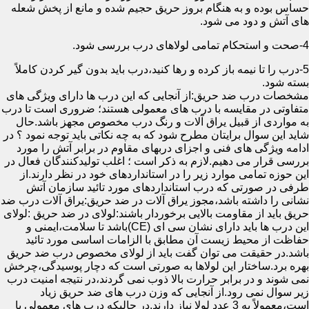
حساس بوده و به هنگام بروز حریق حجیم شده و مانع از پخش شعله
های آتش و دود می شود.
4-صحت و استحکام تمامی لولاهای درب بررسی شود.
5-درب را تا نیمه باز کرده و رها کنید،درب باید بدون گیر کردن کاملاً
بسته شود.
مشخصات درب ضد حریق:از آنجایی که این درب ها دارای ویژگی های
متفاوتی در مقایسه با درب های معمولی هستند؛ ضروری است تا درب
به مواردی از قبیل یراق آلات و رنگ درب مخصوص مجهز باشد.حال
شاید این سوال برایتان مطرح شود که به چه نکاتی باید توجه نمود ؟ در
ادامه ویژگی های فنی و اجزای دربهای مقاوم در برابر آتش را مورد
بررسی قرار می دهیم.لازم به ذکر است ؛ اغلب تولیدکنندگان فعال در
این حوزه تمامی موارد زیر را در استانداردهای خود در نظر دارند.از
طرفی در صورتی که درب استانداردهای مورد تائید سازمان آتش
نشانی را داشته باشد،مجوز یراق آلات در ضد حریق:یراق آلات درب ضد
حریق باید از مقاومت بالایی برخوردار باشند:لولای در ضد حریق :لولای
این درب ها باید دارای نشان سی ای (CE)باشد تا سلامت،ایمنی و
حفاظت از محیط زیست آن مطابق با الزامات اساسی مورد تائید
باشد.در حقیقت می توان گفت باید از لولای مخصوص درب ضد حریق
بهره برد.ساختار این لولاها به صورتی است که دچار پوسیدگی،چرخش
نمی شوند و در برابر حرارت بالا ذوب نمی گردند،در نتیجه امنیت درب
زیر سوال نمی رود.از آنجایی که وزن درب های ضد حریق زیاد
است،معمولاً به 3 عدد لولا نیاز دارند.در حالیکه درب های معمولی با