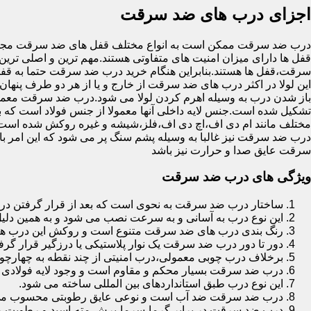
اجزای درب های ضد سرقت
درب ضد سرقت ممکن است به انواع مختلف قفل های ضد سرقت مجهز 
قفل ها دارای میزان امنیت های متفاوتی هستند.مهم ترین و اصلی ترین
سرقت،قفل ها هستند.بنابراین هنگام خرید درب ضد سرقت حتما به قفل 
این لولا در اکثر درب های ضد سرقت از خارج و یا از هر دو طرف پنهان 
باز شدن درب به وسیله اهرم کردن لولا می شود.درب ضد سرقت معمولا
تشکیل شده است.جنس لایه داخلی آنها معمولا از جنس فولاد است که با
مختلف مانند ام دی اف،اچ دی اف،فلز،شیشه و غیره روکش شده است
درب ضد سرقت نیز غالبا به وسیله پشم سنگ پر می شود که این امر
سرقت عایق صدا و حرارت نیز باشد
ویژگی های درب ضد سرقت
ساختار درب ضد سرقت به نحوی است که بعد از قرار گرفتن در چ
این نوع درب به آسانی و به سرعت نصب می شود و به همین دلی
رنگ بندی درب های ضد سرقت متنوع است و روکش این درب ها معمولا از جنس MDF با روکش
دور تا دور درب ضد سرقت یک نوار پلاستیکی یا درزگیر قرار گرفت
برخلاف درب چوبی معمولی،درب امنیتی از چند نقطه به چهارچ
درب ضد سرقت بسیار محکم و مقاوم است و وجود لایه فولادی د
این نوع درب طبق استانداردهای بین المللی ساخته می شود.
درب ضد سرقت ضد آب است و نوعی عایق رطوبتی محسوب می
درب ضد سرقت در برابر گرما،سرما،برش،مته،اسید و رطوبت مقاوم