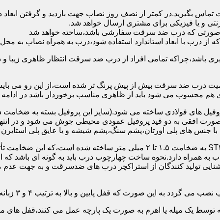
 تماس بگیرید.در کمتر از نصف روز نصاب جهت بازدید و گرفتن ابع
نتی و یا فیزیکی برای مشتری ارسال خواهد شد.
در صورتی که درب ضد سرقت سفارشی باشد،ساخته خواهد شد
 درب با ابعاد استاندارد استفاده شود،درب به همراه نصاب به محل 
ی باشد،چراکه تمامی افراد از درب ضد سرقت انتظار ظاهری زیبا و د
یت درب ضد سرقت بیش از پیش پرنگ تر شده است،از این رو می بایست
هم محسوب می شود باید از ظاهری مناسب برخوردار باشد در ادامه س
وفیل های فولادی ساخته می شود.(سایز این پروفیل بسته به ضخامت 
با جنس های پلی اورتان،پشم سنگ،پشم شیشه و یا عایق پلی استایرن
چهارچوب و رویه درب ضد سرقت:معمولاً با استفاده از ورق فولادی ST۳۷ به ضخامت 
به همراه دارد.نحوه ساخت چهارچوب درب باید به گونه ای باشد که ا
آشنایی تولید کنندگان از استراکچر درب های ضدسرقت و به جهت عد
این صورت که قفل پایین و بالا به ترتیب ۴ و ۳ زبانه پیستونی است.