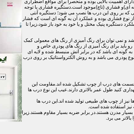
رای اهمییت بالایی بوده و منحصرا برای مواقع اضطراری
 ای)و فشاری (تاچ)موجود است.دستگیره فشاری با توجه
ایی که بر روی این درب ها نصب می شود؛ دستگیره آنتی
ز نوع فشاری بوده و عملکرد آن به گونه ای است که فشار
کرد دستگیره پنیک مختل و یا خود به خود باز شود،زیرا تا
شد و نمی توان برای رنگ آمیزی از رنگ های معمولی کمک
رو باید برای رنگ آمیزی از رنگ های پودری خاص و
ه گونه ای باشد که در برابر آتش منبسط شده و لایه ای
 نوع پودری می باشد و به روش الکترواستاتیک بر روی درب
ه قسمت های درب از چوب تشکیل شده اند.مقاومت این
هداری کنید طول عمر بالاتری دارند.عیب این نوع درب ها
ها نیز از چوب های طبیعی تولید شده اند.این درب ها
 نیز استفاده شده است.
بسیار مدرن هستند.در برابر ضربه بسیار مقاوم هستند.زیرا
الاتر می برد.