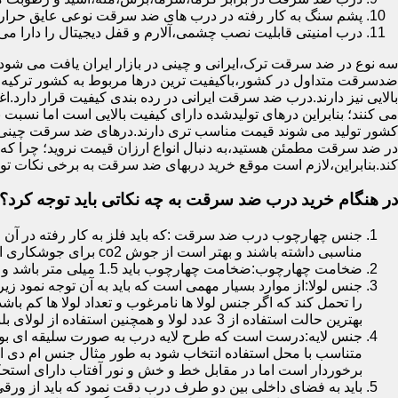
پشم سنگ به کار رفته در درب های ضد سرقت نوعی عایق حرارتی
درب امنیتی قابلیت نصب چشمی،آلارم و قفل دیجیتال را دارا می 
سه نوع در ضد سرقت ترک،ایرانی و چینی در بازار ایران یافت می شود.ا
ضدسرقت متداول در کشور،باکیفیت ترین درها مربوط به کشور ترکیه هس
بالایی نیز دارند.درب ضد سرقت ایرانی در رده بندی کیفیت قرار دارد.
می کنند؛ بنابراین درهای تولیدشده دارای کیفیت بالایی است اما نسبت 
کشور تولید می شوند قیمت مناسب تری دارند.درهای ضد سرقت چینی به 
در ضد سرقت مطمئن هستید،به دنبال انواع ارزان قیمت نروید؛ چرا
کند.بنابراین،لازم است موقع خرید دربهای ضد سرقت به برخی نکات توج
در هنگام خرید درب ضد سرقت به چه نکاتی باید توجه کرد؟
جنس چهارچوب درب ضد سرقت :که باید فلز به کار رفته در آن ا
مناسبی داشته باشند و بهتر است از جوش co2 برای جوشکاری استفاده شده باشد.
ضخامت چهارچوب:ضخامت چهارچوب باید 1.5 میلی متر باشد و یا بالاتر از آن
جنس لولا:از موارد بسیار مهمی است که باید به آن توجه نمود زیرا
را تحمل کند که اگر جنس لولا ها نامرغوب و تعداد لولا ها کم 
بهترین حالت استفاده از 3 عدد لولا و همچنین استفاده از لولای بلبرینگ دار است.
جنس لایه:درست است که طرح لایه درب به صورت سلیقه ای بوده ا
متناسب با محل استفاده انتخاب شود به طور مثال جنس ام دی ا
برخوردار است اما در مقابل خط و خش و نور آفتاب دارای استح
باید به فضای داخلی بین دو طرف درب دقت نمود که باید از ورق