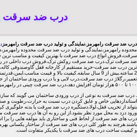
درب ضد سرقت را
درب ضد سرقت رامهرمز
،
نمایندگی و تولید درب ضد سرقت رامهرمز
د
محدوده رامهرمز،نمایندگی و تولید درب ضد سرقت محدوده رامهرمز،
سرقت،فروش انواع درب ضد سرقت با بهترین کیفیت و مناسب ترین قیم
ضد سرقت ترک.درب ضد سرقت روکش ترک،فروش درب داخلی در رامهرم
2 ساعته.بیش از 9 سال سابقه.کیفیت بالا و قیمت مناسب.
تعمیر،رگلاژ درب ضد سرقت،درب لابی و یا درب ورودی ساختمان از جمله
۱۰۰ تا ۵۰۰ هزار تومان افزایش دهد،درب ضد سرقت چینی در رامهرمز،
.
درب ضد سرقت به نوعی از درب ورودی ساختمان می گویند که سازنده
استانداردهایی خاص و عایق کردن درب نسبت به حرارت،رطوبت و صدا،آ
بتواند از تخریب قفل،لولا،دستگیره درب ضد سرقت یا بدنه جلوگیری کرده
ورود دزد به محل مورد نظر بشود.از این رو به آن ها درب ضد سرقت می
درب های ضد سرقت از لحاظ فنی و ساختاری باید مولفه هایی را برا استا
باشند.هرچند به طور کلی درب های ضد سرقت از ساختار یکسانی بهرم
و کیفیت ساخت درب های ضد سرقت با یکدیکر متفاوت است.