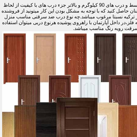
اولین راه وزن درب هست که به صورت کلی درب های کمتر از 60 کیلوگرم جزء درب های بی کیفیت محسوب میشود،70 تا 90 درب های متوسط و درب های 90 کیلوگرم و بالاتر جزء درب های با کیفیت از لحاظ
نان حاصل کنید که با توجه به مشکل بودن این کار میتونید از فروشنده
ر ترکیه نسبتا مرغوب میباشد.چه نوع درب ضد سرقتی مناسب منزل
ام دی اف ملامینه،رویه فلز،در داخل آپارتمان با راهروی پوشیده هرنوع دربی میتوان استفاده
سرقت رویه رنگ مناسب میباشد.