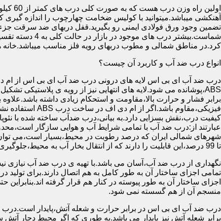
آهنکشی میباشد.میتوانید با کولیس ضخامت چهارچوب را اندازه گیری کنید
تضمین وجود ورق فولادی ایمنی رو بگیرید.قفل دربهای ضد سرقت جزء
شماست.بیشتر در
کرد.در مناطق شمالی و مطوب دربهای رویه فلز مناسب میباشد.خانه 
انواع درب ضد آب و کاربرد آن چیست؟
درب ضد آب ای بی اس لایه های درونی درب ضد آب ای بی اس از ام دی 
فیزیکی،مقاوم باشد.اگ
کیفیت درب،نقش بسزایی دارد.به بیانی،درب ضدآب ساخته شده با نئو
عبارتند از:درب ضد آب با تمامی شرایط آب و هوایی سازگار است،محدو
تا 99 درصد،این قابلیت را دارند که از انتقال بخار آب به محیط،جلوگیری کنند.
نگهداری از درب ضد آب،آسان می باشد.با تهیه ی درب ضد آب نیازی نی
تمامی اجزای ساختار آن به طور کامل به هم اتصال دارند.برای تولید در
اجزای ساختار آن به طور پیوسته در کنار هم قرار گرفته اند.بنابراین 
منسجم آن از هم گسسته نمی شود.
درب ضد آب ای بی اس در برابر حرارت و شعله آتش،پایدار است.درب ضد
برابر شعله آتش نیز پایدار می باشد.به طوری که اگر محیط دچار آت