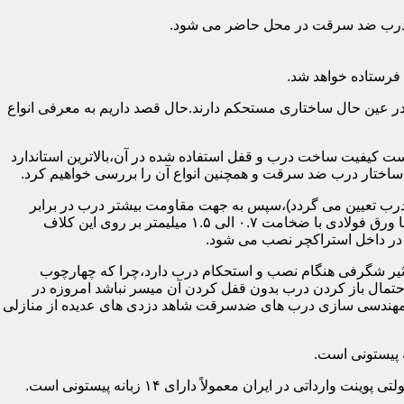
اد درب ضد سرقت در محل حاضر می شود.
فرستاده خواهد شد.
ر عین حال ساختاری مستحکم دارند.حال قصد داریم به معرفی انواع
 کیفیت ساخت درب و قفل استفاده شده در آن،بالاترین استاندارد
اختار درب ضد سرقت و همچنین انواع آن را بررسی خواهیم کرد.
درب تعیین می گردد)،سپس به جهت مقاومت بیشتر درب در برابر
خمش،۳ الی ۴ قید فولادی دقیقاً با همان سایز پروفیل های محیطی به صورت افقی به دو قید پروفیل عمودی محیطی جوش می شود و در انتها ورق فولادی با ضخامت ۰.۷ الی ۱.۵ میلیمتر بر روی این کلاف
 در داخل استراکچر نصب می شود.
۱.۵ تا ۲ میلی متر ساخته شده است،که این ضخامت تأثیر شگرفی هنگام نصب و استحکام درب دارد،چرا که چهارچوب
حتمال باز کردن درب بدون قفل کردن آن میسر نباشد امروزه در
م مهندسی سازی درب های ضدسرقت شاهد دزدی های عدیده از منازلی