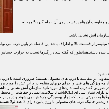
برای حصول اطمینان از عملکرد دربهای ضد حریق مطابق با دسته بندی و مقاومت آن ها،باید تست روی آن انجام گیرد.5 مرحله
صب شده باشند.همانطور که گفته شد درزگیرها نسبت به حرارت حساس ب
تفاوتی در مقایسه با درب های معمولی هستند؛ ضروری است تا درب ب
 ادامه ویژگی های فنی و اجزای دربهای مقاوم در برابر آتش را مورد بر
 در صورتی که درب استانداردهای مورد تائید سازمان آتش نشانی را داش
مقاومت بالایی برخوردار باشند:لولای در ضد حریق :لولای این درب ها باید دار
لاها به صورتی است که دچار پوسیدگی،چرخش نمی شوند و در برابر حرا