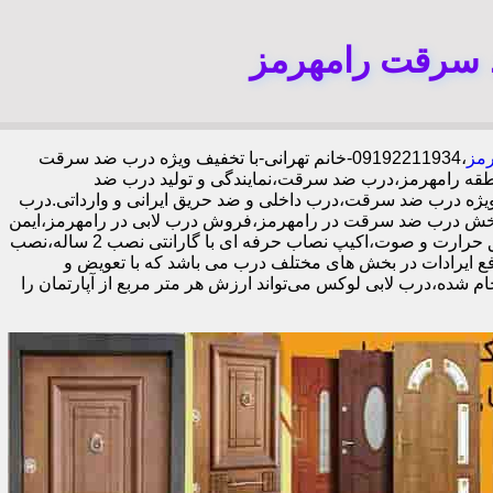
 سرقت رامهرمز
رمز
،09192211934-خانم تهرانی-با تخفیف ویژه درب ضد سرقت
قه رامهرمز،درب ضد سرقت،نمایندگی و تولید درب ضد
یژه درب ضد سرقت،درب داخلی و ضد حریق ایرانی و وارداتی.درب
خش درب ضد سرقت در رامهرمز،فروش درب لابی در رامهرمز،ایمن
ترین درب ضد سرقت-خرید مستقیم از کارخانه قفل گاوصندوقی کاله،ضد برش و ضد دیلم 100% وارداتی،ورق فولادی دوبل چهارطرفه،عایق حرارت و صوت،اکیپ نصاب حرفه ای با گارانتی نصب 2 ساله،نصب
مینه رفع ایرادات در بخش های مختلف درب می باشد که با تعویض و
 شده،درب لابی لوکس می‌تواند ارزش هر متر مربع از آپارتمان را