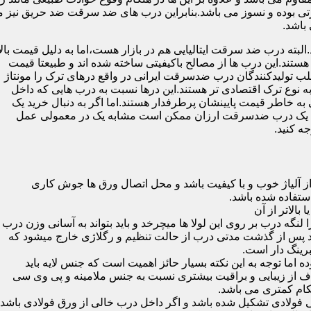
 بوده و نسوز می باشد.بنابراین درب های ضد سرقت ضد حریق نیز می
باشد.
لبته درب ضد سرقت ایتالیایی هم در بازار هست،اما به دلیل قیمت بال
تند.این درب ها از مصالح باکیفیتی ساخته شده اند و طبیعتا قیمت
اغلب تولیدکنندگان درب ضدسرقت ایرانی در واقع درهای ترک را مونتاژ
به نوع ترک اقتصادی تر هستند.این درها نسبت به درب هایی که داخل
خاطر قیمت پایینشان پرطرفدار هستند.اما اگر به دنبال خرید یک
 که یک درب ضدسرقت ارزان ممکن است مشابه یک در معمولی عمل
ه کنید.
ز آلیاژ خوب و با کیفیت باشد و محل اتصال ورق ها جوش کاری
 لنگه درب بر روی این لولا ها میچرخد و باید بتواند به آسانی وزن درب
باشد پس از گذشت مدتی درب از حالت تنظیم و رگلاژی خارج میشود که
ما توجه به این نکته بسیار حائز اهمیت است که جنس لایه باید
ف از زیبایی و براقیت بیشتری نسبت به جنس ملامینه و پی وی سی
کام کمتری می باشد.
ی فولادی تشکیل شده باشد و اگر داخل درب خالی از ورق فولادی باشد