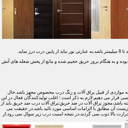
وده و به هنگام بروز حریق حجیم شده و مانع از پخش شعله های آتش
ه مواردی از قبیل یراق آلات و رنگ درب مخصوص مجهز باشد.حال
رسی قرار می دهیم.لازم به ذکر است ؛ اغلب تولیدکنندگان فعال در این
ته باشد،مجوز یراق آلات در ضد حریق:یراق آلات درب ضد حریق باید از
ای نشان سی ای (CE)باشد تا سلامت،ایمنی و حفاظت از محیط زیست آن مطابق با الزامات اساسی مورد تائید باشد.در حقیقت می
رت بالا ذوب نمی گردند،در نتیجه امنیت درب زیر سوال نمی رود.از