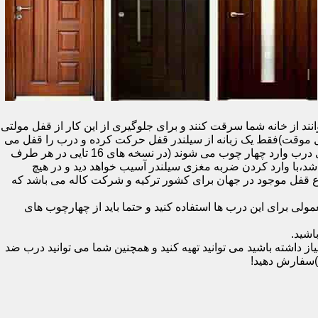
نند از خانه شما سرقت کنند و برای جلوگیری از این کار از قفل مولتی
قفل یک سویچ (به معنای قفل موقت)فقط یک زبانه از سیلندر قفل حرکت کرده و درب را قفل می
کند و در دو با قفل سویچ (در قفل های 20 تایی )پنج زبانه از قسمت بالای درب،پانزده زبانه هم از قسمت بالا،وسط و پایین قسمت کناری درب وارد چهار چوب می شوند (در نسخه های 16 تایی در هر طرف
اشد،با وارد کردن ضربه مغزی سیلندر آسیب خواهد دید و در هیچ
ن نوع قفل موجود در جهان برای کشور ترکیه و شرکت کاله می باشد که
 برای این درب ها استفاده کنید و حتما باید از چهارچوب های
اشید.
داشته باشید می توانید تهیه کنید و همچنین شما می توانید درب ضد
)سفارش دهید!