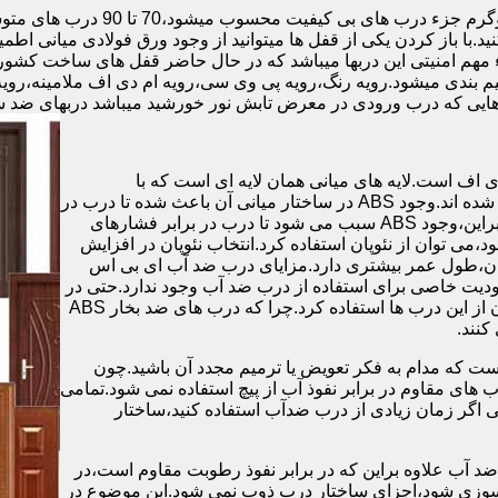
.با باز کردن یکی از قفل ها میتوانید از وجود ورق فولادی میانی اطمی
 مهم امنیتی این دربها میباشد که در حال حاضر قفل های ساخت کشو
ب های موجود در بازار در حالت کلی به 4 دسته تقسیم بندی میشود.رویه رنگ،رویه پی وی سی،رویه 
هایی که درب ورودی در معرض تابش نور خورشید میباشد دربهای ضد 
اف است.لایه های میانی همان لایه ای است که با
ABS،پوشانده می شود.لایه های انتهایی نیز از رویه ی پلاستیکی تشکیل شده اند.وجود ABS در ساختار میانی آن باعث شده تا درب در
برابر فشار و حرارت بالا،مقاومت و استحکام زیادی داشته باشد.علاوه براین،وجود ABS سبب می شود تا درب در برابر فشارهای
ر از ام دی اف در ساخت درب ABS استفاده نشود،می توان از نئوپان استفاده کرد.انتخاب نئوپان در افزایش
پان،طول عمر بیشتری دارد.مزایای درب ضد آب ای بی اس
دیت خاصی برای استفاده از درب ضد آب وجود ندارد.حتی در
شهرهای شمالی ایران که درصد رطوبت در محیط،بسیار است،می توان از این درب ها استفاده کرد.چرا که درب های ضد بخار ABS
ست که مدام به فکر تعویض یا ترمیم مجدد آن باشید.چون
ب های مقاوم در برابر نفوذ آب از پیچ استفاده نمی شود.تمامی
حتی اگر زمان زیادی از درب ضدآب استفاده کنید،ساختار
 آب علاوه براین که در برابر نفوذ رطوبت مقاوم است،در
ش سوزی شود،اجزای ساختار درب ذوب نمی شود.این موضوع در