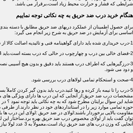
شرایطی که فشار و حرارت محیط زیاد است،برقرار می باشد.
هنگام خرید درب ضد حریق به چه نکاتی توجه نماییم
اساسی برای آزمایش در ضد حریق به شرح زیر انجام می گیرد:
1-درب خریداری شده باید دارای گواهینامه فنی و تائیدیه اصالت کالا از سازمان آتش نشانی باشد.
2-فضای خالی بین درب و چهارچوب در حالی که درب بسته است،باید 4 میلیمتر از قسمت بالا و اطراف باشد.این فاصله در پایین درب می تواند تا 8 میلیمتر باشد.به عبارتی نور نباید از پایین درب درز نماید.
3-درزگیرهایی که اطراف درب هستند باید دقیق و بدون هیچ آسیبی ن
و دود می شود.
4-صحت و استحکام تمامی لولاهای درب بررسی شود.
5-درب را تا نیمه باز کرده و رها کنید،درب باید بدون گیر کردن کاملاً بسته شود.
مشخصات درب ضد حریق:از آنجایی که این درب ها دارای ویژگی های م
شاید این سوال برایتان مطرح شود که به چه نکاتی باید توجه نمود ؟ در
حوزه تمامی موارد زیر را در استانداردهای خود در نظر دارند.از طرفی
توان گفت باید از لولای مخصوص درب ضد حریق بهره برد.ساختار این لو
آنجایی که وزن درب های ضد حریق زیاد است،معمولاً به 3 عدد لولا نیاز دارند.در حالیکه درب های معمولی با وزن پایین دارای 2 عدد لولا هستند.