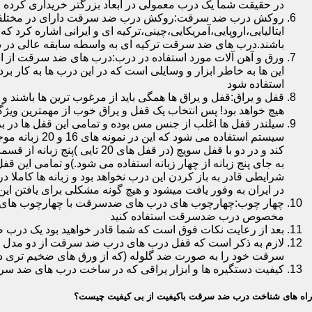
در حقیقت شما یک درب معمولی در ابعاد بزرگتر خریداری کرده ا
روکش درب ضد سرقت:روکش درب ضد سرقت دارای در مختلفی در 
ایتالیایی،اروپایی،آمریکایی،چینی،ترکیه ای و ایرانی اشاره کرد 
باشند.درب های ضد سرقت ترکیه ای به واسطه سابقه عالی در د
ورق و آهن آلات مورد استفاده در درب:درب های ضد سرقت از است
این ها به خاطر ابزار و وسایلی است که در این درب ها به کار 
استفاده شود
قفل و یراق:قفل و یراق ها همگی باید از مرغوب ترین ها باشند 
هیچ خواهد بود! پس انتخاب یک قفل و یراق خوب از مهمترین و
سیلندر قفل ها اغلب از جنس مس بوده و تمامی این قفل ها در برا
سیستم استفاد
به جای پنج زبانه از چهار زبانه استفاده می شود.)و تمامی این 
شرایطی قادر به باز کردن این درب نخواهد بود و زبانه ها کاملا
در ایران به وفور یافت میشود و هیچ گونه مشکلی برای یافتن این
چهار چوب:چهارچوب های درب های ضدسرقت با چهارچوب های درب ه
مخصوص درب ضدسرقت استفاده کنید
بعد از رعایت نکات فوق است که شما قادر خواهید بود یک درب 
لازم به ذکر است که قفل درب های درب ضد سرقت از دو مدل سویچی
سرقت خود را به صورت ضد گلوله (که از ورق های ضخیم تری در
کیفیت دستگیره ها و ابزار یراقی که در ساخت درب های ضد سر
راه های شناخت درب ضد سرقت باکیفیت از بی کیفیت چیست؟