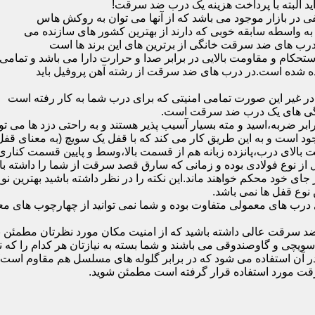
ید البته با پرداخت هزینه یک درب ضد سرقت!
بازار موجود می باشد که از آنها می توان به روکش هاس
که به واسطه سابقه خوبی که دارند از بهترین کشور های سازنده می
رب های ضد سرقت خانگی از برترین های این برند ها است
حکام و مقاومت بالایی در برابر صدا و حرارت دارا می باشد و تمامی
برده شده است.در درب های ضد سرقت از رشته آهن پروفیل باید
و در غیر این صورت تمامی امنیتی که برای درب شما به کار رفته است
یژگی های یک درب ضد سرقت است.
بر ضربه،اسید و مته بسیار آسیب پذیر هستند و به راحتی دزد ها می توا
ه می شود که این در نمونه های 16 و 20 زبانه موجود است و به این طریق کار می کند که با 
قفل از نوع فولادی بوده و زمانی که سارق قصد سرقت از شما را داشته ب
 در جای خود محکم خواهند ماند.این نکته را در نظر داشته باشید بهتری
 نوع قفل ها نمی باشد.
ای معمولی متفاوت بوده و شما نمی توانید از چهارچوب های معمولی
ضد سرقت عالی داشته باشید که از امنیت مکان مورد نظرتان مطمئن ب
 و گاوصندوقی می باشند و شما بسته به نیازتان هر کدام را که نیاز 
 آن استفاده می شود که در برابر گلوله های مسلسل هم مقاوم است
قت مورد استفاده قرار گرفته است مطمئن شوید.