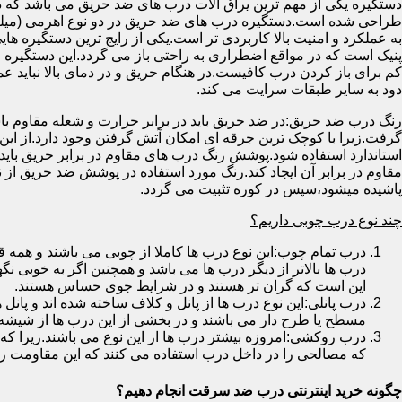
دستگیره یکی از مهم ترین یراق آلات درب های ضد حریق می باشد که دا
طراحی شده است.دستگیره درب های ضد حریق در دو نوع اهرمی (میله
به عملکرد و امنیت بالا کاربردی تر است.یکی از رایج ترین دستگیره ه
پنیک است که در مواقع اضطراری به راحتی باز می گردد.این دستگیره ا
کم برای باز کردن درب کافیست.در هنگام حریق و در دمای بالا نباید عمل
دود به سایر طبقات سرایت می کند.
رنگ درب ضد حریق:در ضد حریق باید در برابر حرارت و شعله مقاوم با
گرفت.زیرا با کوچک ترین جرقه ای امکان آتش گرفتن وجود دارد.از این 
استاندارد استفاده شود.پوشش رنگ درب های مقاوم در برابر حریق باید ب
مقاوم در برابر آن ایجاد کند.رنگ مورد استفاده در پوشش ضد حریق از
پاشیده میشود،سپس در کوره تثبیت می گردد.
چند نوع درب چوبی داریم؟
درب تمام چوب:این نوع درب ها کاملا از چوبی می باشند و هم
درب ها بالاتر از دیگر درب ها می باشد و همچنین اگر به خوبی نگ
این است که گران تر هستند و در شرایط جوی حساس هستند.
درب پانلی:این نوع درب ها از پانل و کلاف ساخته شده اند و پانل 
مسطح یا طرح دار می باشند و در بخشی از این درب ها از شیشه
درب روکشی:امروزه بیشتر درب ها از این نوع می باشند.زیرا که 
که مصالحی را در داخل درب استفاده می کنند که این مقاومت را ب
چگونه خرید اینترنتی درب ضد سرقت انجام دهیم؟