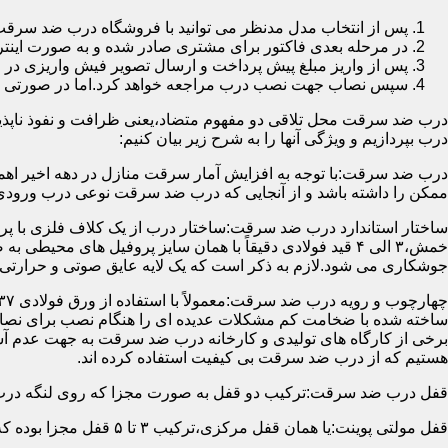
پس از انتخاب مدل مدنظر می توانید با فروشگاه درب ضد سرقت
در مرحله بعدی فاکتور برای مشتری صادر شده و به صورت اینتر
پس از واریز مبلغ پیش پرداخت و ارسال تصویر فیش واریزی 
سپس نصاب جهت نصب درب مراجعه خواهد کرد.اما در صورتی که از
درب ضد سرقت محل تلاقی دو مفهوم متضاد،یعنی ظرافت و نفوذ ناپذیر
درب بپردازیم و ویژگی آنها را به شرح زیر بیان کنیم:
درب ضد سرقت:با توجه به افزایش آمار سرقت منازل در دهه اخیر اهم
ممکن را داشته باشد و از آنجایی که درب ضد سرقت نوعی درب ورودی 
ساختار استاندارد درب ضد سرقت:ساختار درب از یک کلاف فلزی با پر
جوشکاری می شود.لازم به ذکر است که یک لایه عایق صوتی و حرارتی 
ساخته شده با ضخامت کم مشکلات عدیده ای را هنگام نصب برای نصاب 
برخی از کارگاه های تولیدی و کارخانه درب ضد سرقت به جهت عدم 
هستیم که از درب ضد سرقت بی کیفیت استفاده کرده اند.
قفل درب ضد سرقت:ترکیب دو قفل به صورت مجزا که روی لنگه درب نصب می گردد به 
قفل مولتی پوینت:یا همان قفل مرکزی،ترکیب ۳ تا ۵ قفل مجزا بوده که توسط یک میله یا اهرم به صورت یک پارچه عمل می کنند،قفل های مولتی پوینت وارداتی در ایران معمولاً دارای ۱۴ زبانه پیستونی است.