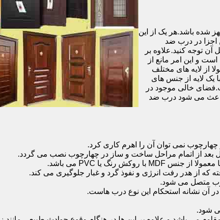
شده باشد.هر یک از این
 اجزا در درب ضد
آن توجه کنید.علاوه بر
است و این امر مانع از
 از لایه های مختلف
 یک لایه از جنس های
.فضای خالی موجود در
 باعث می شود درب ضد
هارچوب نمی توان آن را اهرم کاری کرد.
ل بعد از اتمام مراحل ساخت و ساز در چهارچوب نصب می گردد.
 رنگ یا PVC می باشد.
ه که از هدر رفت انرژی و نفوذ گرد و غبار جلوگیری می کند.
وب متصل می شود.
ر آن نشانه استحکام این نوع درب هاست.
 شود.
 می باشد و علاوه بر این ها در هنگام وقوع حوادث طبیعی مانند زل