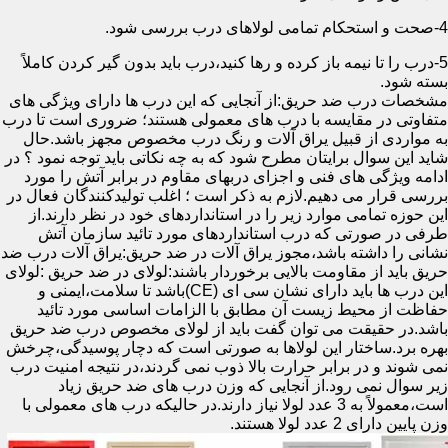
4-صحت و استحکام تمامی لولاهای درب بررسی شود.
5-درب را تا نیمه باز کرده و رها کنید،درب باید بدون گیر کردن کاملاً
بسته شود.
مشخصات درب ضد حریق:از آنجایی که این درب ها دارای ویژگی های
متفاوتی در مقایسه با درب های معمولی هستند؛ ضروری است تا درب
به مواردی از قبیل یراق آلات و رنگ درب مخصوص مجهز باشد.حال
شاید این سوال برایتان مطرح شود که به چه نکاتی باید توجه نمود ؟ در
ادامه ویژگی های فنی و اجزای دربهای مقاوم در برابر آتش را مورد
بررسی قرار می دهیم.لازم به ذکر است ؛ اغلب تولیدکنندگان فعال در
این حوزه تمامی موارد زیر را در استانداردهای خود در نظر دارند.از
طرفی در صورتی که درب استانداردهای مورد تائید سازمان آتش
نشانی را داشته باشد،مجوز یراق آلات در ضد حریق:یراق آلات درب ضد
حریق باید از مقاومت بالایی برخوردار باشند:لولای در ضد حریق :لولای
این درب ها باید دارای نشان سی ای (CE)باشد تا سلامت،ایمنی و
حفاظت از محیط زیست آن مطابق با الزامات اساسی مورد تائید
باشد.در حقیقت می توان گفت باید از لولای مخصوص درب ضد حریق
بهره برد.ساختار این لولاها به صورتی است که دچار پوسیدگی،چرخش
نمی شوند و در برابر حرارت بالا ذوب نمی گردند،در نتیجه امنیت درب
زیر سوال نمی رود.از آنجایی که وزن درب های ضد حریق زیاد
است،معمولاً به 3 عدد لولا نیاز دارند.در حالیکه درب های معمولی با
وزن پایین دارای 2 عدد لولا هستند.