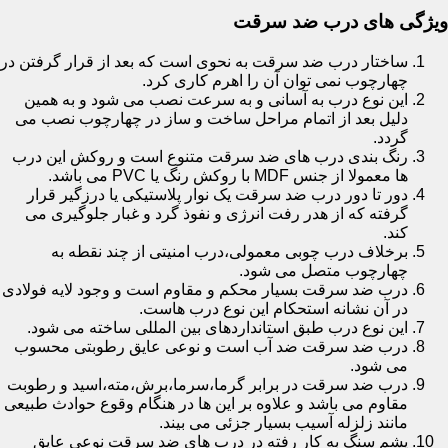
ویژگی های درب ضد سرقت
ساختار درب ضد سرقت به نحوی است که بعد از قرار گرفتن در
چهارچوب نمی توان آن را اهرم کاری کرد.
این نوع درب به آسانی و به سرعت نصب می شود و به همین
دلیل بعد از اتمام مراحل ساخت و ساز در چهارچوب نصب می
گردد.
رنگ بندی درب های ضد سرقت متنوع است و روکش این درب
ها معمولا از جنس MDF با روکش رنگ یا PVC می باشد.
دور تا دور درب ضد سرقت یک نوار پلاستیکی یا درزگیر قرار
گرفته که از هدر رفت انرژی و نفوذ گرد و غبار جلوگیری می
کند.
برخلاف درب چوبی معمولی،درب امنیتی از چند نقطه به
چهارچوب متصل می شود.
درب ضد سرقت بسیار محکم و مقاوم است و وجود لایه فولادی
در آن نشانه استحکام این نوع درب هاست.
این نوع درب طبق استانداردهای بین المللی ساخته می شود.
درب ضد سرقت ضد آب است و نوعی عایق رطوبتی محسوب
می شود.
درب ضد سرقت در برابر گرما،سرما،برش،مته،اسید و رطوبت
مقاوم می باشد و علاوه بر این ها در هنگام وقوع حوادث طبیعی
مانند زلزله آسیب بسیار جزئی می بیند.
پشم سنگ به کار رفته در درب های ضد سرقت نوعی عایق