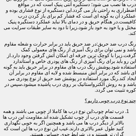
درب ها نصب می شود؛ دستگیره آنتی پنیک است که در مواقع
اضطراری به راحتی باز می گردد.این دستگیره از نوع فشاری بوده و
عملکرد آن به گونه ای است که فشار کم برای باز کردن درب
کافیست.در هنگام حریق و در دمای بالا نباید عملکرد دستگیره پنیک
مختل و یا خود به خود باز شود،زیرا تا دود به سایر طبقات سرایت می
کند.
رنگ درب ضد حریق:در ضد حریق باید در برابر حرارت و شعله مقاوم
باشد و نمی توان برای رنگ آمیزی از رنگ های معمولی کمک
گرفت.زیرا با کوچک ترین جرقه ای امکان آتش گرفتن وجود دارد.از
این رو باید برای رنگ آمیزی از رنگ های پودری خاص و استاندارد
استفاده شود.پوشش رنگ درب های مقاوم در برابر حریق باید به گونه
ای باشد که در برابر آتش منبسط شده و لایه ای مقاوم در برابر آن
ایجاد کند.رنگ مورد استفاده در پوشش ضد حریق از نوع پودری می
باشد و به روش الکترواستاتیک بر روی درب پاشیده میشود،سپس در
کوره تثبیت می گردد.
چند نوع درب چوبی داریم؟
درب تمام چوب:این نوع درب ها کاملا از چوبی می باشند و همه
قسمت های درب از چوب تشکیل شده اند.مقاومت این درب ها
بالاتر از دیگر درب ها می باشد و همچنین اگر به خوبی نگهداری
کنید طول عمر بالاتری دارند.عیب این نوع درب ها این است که
گران تر هستند و در شرایط جوی حساس هستند.