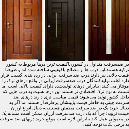
در ضدسرقت متداول در کشور،باکیفیت ترین درها مربوط به کشور
ترکیه هستند.این درب ها از مصالح باکیفیتی ساخته شده اند و طبیعتا
قیمت بالایی نیز دارند.درب ضد سرقت ایرانی در رده بندی کیفیت قرار
دارد.اغلب تولیدکنندگان درب ضدسرقت ایرانی در واقع درهای ترک را
مونتاژ می کنند؛ بنابراین درهای تولیدشده دارای کیفیت بالایی است اما
نسبت به نوع ترک اقتصادی تر هستند.این درها نسبت به درب هایی که
داخل کشور تولید می شوند قیمت مناسب تری دارند.درهای ضد
سرقت چینی به خاطر قیمت پایینشان پرطرفدار هستند.اما اگر به
دنبال خرید یک در ضد سرقت مطمئن هستید،به دنبال انواع ارزان
قیمت نروید؛ چرا که یک درب ضدسرقت ارزان ممکن است مشابه یک
در معمولی عمل کند.بنابراین،لازم است موقع خرید دربهای ضد سرقت
به برخی نکات توجه کنید.