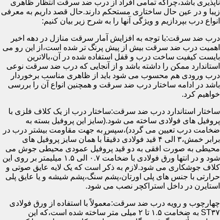
ناپذیری باشد،چراکه تمامی افراد از درب ضد سرقت انتظار ظاهری
زیبا و در عین حال ساختاری مستحکم دارند.حال قصد داریم به معرفی
انواع درب بپردازیم و ویژگی آنها را به شرح زیر بیان کنیم:
درب ضد سرقت:با توجه به افزایش آمار سرقت منازل در دهه اخیر
اهمیت درب ضد سرقت بیش از پیش پرنگ تر شده است،از این رو می
بایست کیفیت ساخت درب و قفل استفاده شده در آن،بالاترین
استاندارد ممکن را داشته باشد و از آنجایی که درب ضد سرقت نوعی
درب ورودی هم محسوب می شود باید از ظاهری مناسب برخوردار
باشد در ادامه ساختار درب ضد سرقت و همچنین انواع آن را بررسی
خواهیم کرد.
ساختار استاندارد درب ضد سرقت:ساختار درب از یک کلاف فلزی با
پروفیل های فولادی ساخته می شود.(سایز این پروفیل بسته به
ضخامت درب تعیین می گردد)،سپس به جهت مقاومت بیشتر درب در
برابر خمش،۳ الی ۴ قید فولادی دقیقاً با همان سایز پروفیل های
محیطی به صورت افقی به دو قید پروفیل عمودی محیطی جوش می
شود و در انتها ورق فولادی با ضخامت ۰.۷ الی ۱.۵ میلیمتر بر روی این
کلاف جوشکاری می شود.لازم به ذکر است که یک لایه عایق صوتی و
حرارتی با جنس های پلی اورتان،پشم سنگ،پشم شیشه و یا عایق پلی
استایرن در داخل استراکچر نصب می شود.
چهارچوب و رویه درب ضد سرقت:معمولاً با استفاده از ورق فولادی
ST۳۷ به ضخامت ۱.۵ تا ۲ میلی متر ساخته شده است،که این