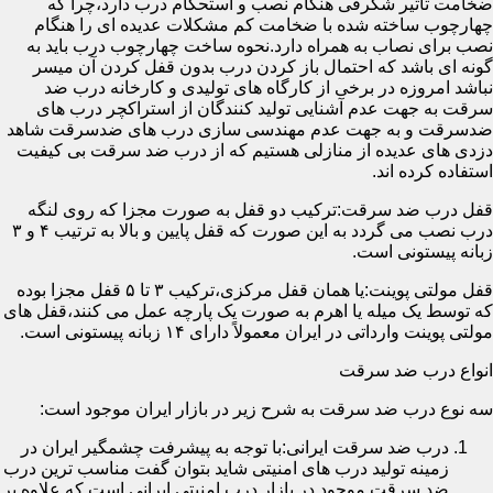
ضخامت تأثیر شگرفی هنگام نصب و استحکام درب دارد،چرا که
چهارچوب ساخته شده با ضخامت کم مشکلات عدیده ای را هنگام
نصب برای نصاب به همراه دارد.نحوه ساخت چهارچوب درب باید به
گونه ای باشد که احتمال باز کردن درب بدون قفل کردن آن میسر
نباشد امروزه در برخی از کارگاه های تولیدی و کارخانه درب ضد
سرقت به جهت عدم آشنایی تولید کنندگان از استراکچر درب های
ضدسرقت و به جهت عدم مهندسی سازی درب های ضدسرقت شاهد
دزدی های عدیده از منازلی هستیم که از درب ضد سرقت بی کیفیت
استفاده کرده اند.
قفل درب ضد سرقت:ترکیب دو قفل به صورت مجزا که روی لنگه
درب نصب می گردد به این صورت که قفل پایین و بالا به ترتیب ۴ و ۳
زبانه پیستونی است.
قفل مولتی پوینت:یا همان قفل مرکزی،ترکیب ۳ تا ۵ قفل مجزا بوده
که توسط یک میله یا اهرم به صورت یک پارچه عمل می کنند،قفل های
مولتی پوینت وارداتی در ایران معمولاً دارای ۱۴ زبانه پیستونی است.
انواع درب ضد سرقت
سه نوع درب ضد سرقت به شرح زیر در بازار ایران موجود است:
درب ضد سرقت ایرانی:با توجه به پیشرفت چشمگیر ایران در
زمینه تولید درب های امنیتی شاید بتوان گفت مناسب ترین درب
ضد سرقت موجود در بازار درب امنیتی ایرانی است که علاوه بر