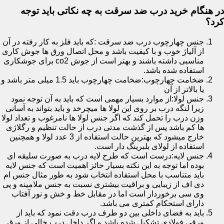
در هنگام خرید درب ضد سرقت به چه نکاتی باید توجه
کرد؟
جنس چهارچوب درب ضد سرقت :که باید فلز به کار رفته در آن
از آلیاژ خوب و با کیفیت باشد و محل اتصال ورق ها جوش کاری
مناسبی داشته باشند و بهتر است از جوش co2 برای جوشکاری
استفاده شده باشد.
ضخامت چهارچوب:ضخامت چهارچوب باید 1.5 میلی متر باشد و
یا بالاتر از آن
جنس لولا:از موارد بسیار مهمی است که باید به آن توجه نمود
زیرا لنگه درب بر روی این لولا ها میچرخد و باید بتواند به آسانی
وزن درب را تحمل کند که اگر جنس لولا ها نامرغوب و تعداد لولا
ها کم باشد پس از گذشت مدتی درب از حالت تنظیم و رگلاژی
خارج میشود که بهترین حالت استفاده از 3 عدد لولا و همچنین
استفاده از لولای بلبرینگ دار است.
جنس لایه:درست است که طرح لایه درب به صورت سلیقه ای
بوده اما توجه به این نکته بسیار حائز اهمیت است که جنس لایه
باید متناسب با محل استفاده انتخاب شود به طور مثال جنس ام
دی اف از زیبایی و براقیت بیشتری نسبت به جنس ملامینه و پی
وی سی برخوردار است اما در مقابل خط و خش و نور آفتاب
دارای استحکام کمتری می باشد.
باید به فضای داخلی بین دو طرف درب دقت نمود که باید از
ورقی فولادی تشکیل شده باشد و اگر داخل درب خالی از ورق