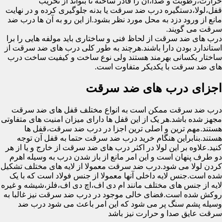
حرارت،رطوبت و صدا،آن را قادر ساخته تا بتواند از تخریب
قفل،لولا،دستگیره درب ضد سرقت یا بدنه جلوگیری کرده و در نهایت
مانع از ورود دزد به محل مورد نظر بشود.از این رو به آن ها درب ضد
سرقت می گویند.
درب های ضد سرقت از لحاظ فنی و ساختاری باید مولفه هایی را برا
استاندارد بودن دارا باشند.هرچند به طور کلی درب های ضد سرقت از
ساختار یکسانی بهرمند هستند ولی نوع ساخت و کیفیت ساخت درب
های ضد سرقت با یکدیکر متفاوت است.
اجزای درب های ضد سرقت
درب ضد سرقت ممکن است به انواع مختلف قفل های ضد سرقت
مجهز شده باشد.هر یک از این قفل ها دارای میزان امنیت های متفاوتی
هستند.مهم ترین و اصلی ترین اجزا در درب ضد سرقت،قفل ها
هستند.بنابراین هنگام خرید درب ضد سرقت حتما به قفل آن توجه
کنید.علاوه بر این لولا در اکثر درب های ضد سرقت از خارج و یا از هر
دو طرف پنهان است و این امر مانع از باز شدن درب به وسیله اهرم
کردن لولا می شود.درب ضد سرقت معمولا از لایه های مختلف تشکیل
شده است.جنس لایه داخلی آنها معمولا از جنس فولاد است که با یک
لایه از جنس های مختلف مانند ام دی اف،اچ دی اف،فلز،شیشه و غیره
روکش شده است.فضای خالی موجود در درب ضد سرقت نیز غالبا به
وسیله پشم سنگ پر می شود که این امر باعث می شود درب ضد
سرقت عایق صدا و حرارت نیز باشد