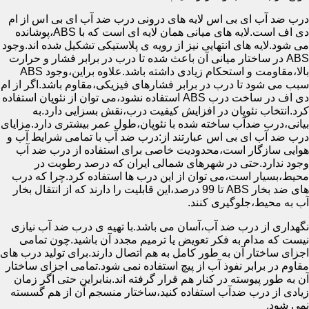
درب ضد آب ای بی اس لایه های درونی درب ضد آب ای بی اس از ام
دی اف است.لایه های میانی همان لایه ای است که با ABS،پوشانده
می شود.لایه های انتهایی نیز از رویه ی پلاستیکی تشکیل شده اند.وجود
ABS در ساختار میانی آن باعث شده تا درب در برابر فشار و حرارت
بالا،مقاومت و استحکام زیادی داشته باشد.علاوه براین،وجود ABS
سبب می شود تا درب در برابر فشارهای فیزیکی،مقاوم باشد.اگر از ام
دی اف در ساخت درب ABS استفاده نشود،می توان از نئوپان استفاده
کرد.انتخاب نئوپان در افزایش کیفیت درب،نقش بسزایی دارد.به
بیانی،درب ضدآب ساخته شده با نئوپان،طول عمر بیشتری دارد.مزایای
درب ضد آب ای بی اس عبارتند از:درب ضد آب با تمامی شرایط آب و
هوایی سازگار است،محدودیت خاصی برای استفاده از درب ضد آب
وجود ندارد.حتی در شهرهای شمالی ایران که درصد رطوبت در
محیط،بسیار است،می توان از این درب ها استفاده کرد.چرا که درب
های ضد بخار ABS تا 99 درصد،این قابلیت را دارند که از انتقال بخار
آب به محیط،جلوگیری کنند.
نگهداری از درب ضد آب،آسان می باشد.با تهیه ی درب ضد آب نیازی
نیست که مدام به فکر تعویض یا ترمیم مجدد آن باشید.چون تمامی
اجزای ساختار آن به طور کامل به هم اتصال دارند.برای تولید درب های
مقاوم در برابر نفوذ آب از پیچ استفاده نمی شود.تمامی اجزای ساختار
آن به طور پیوسته در کنار هم قرار گرفته اند.بنابراین حتی اگر زمان
زیادی از درب ضدآب استفاده کنید،ساختار منسجم آن از هم گسسته
نمی شود.