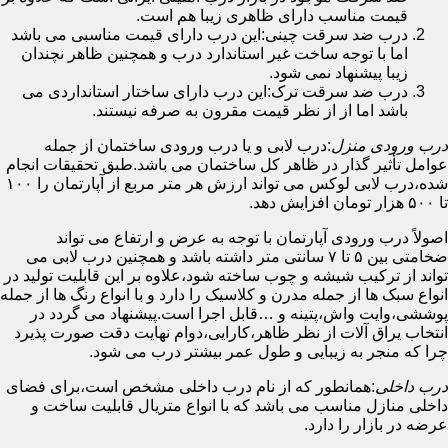
قیمت مناسب دارای ظاهری زیبا هم است.
درب ضد سرقت چینی:این درب دارای قیمت مناسبی می باشد
اما با توجه ساخت غیر استاندارد درب و همچنین ظاهر نچندان
زیبا پیشنهاد نمی شود.
درب ضد سرقت ترک:این درب دارای ساختار استانداردی می
باشد اما از از نظر قیمت مقرون به صرفه نیستند.
درب ورودی منزل
:درب لابی و یا درب ورودی ساختمان از جمله
عوامل تأثیر گذار در ظاهر کل ساختمان می باشد.طبق تحقیقات انجام
شده،درب لابی لوکس می تواند ارزش هر متر مربع از آپارتمان را ۱۰۰
تا ۵۰۰ هزار تومان افزایش دهد.
اصولاً درب ورودی آپارتمان با توجه به عرض و ارتفاع می تواند
ضخامتی بین ۵ تا ۷ سانتی متر داشته باشد و همچنین درب لابی می
تواند از ترکیب شیشه و چوب ساخته شود،علاوه بر این قابلیت تولید در
انواع سبک ها از جمله مدرن و کلاسیک را دارد و با انواع رنگ ها از جمله
پوششی،وایت واش،پتینه و …قابل اجرا است.پیشنهاد می گردد در
انتخاب یراق آلات از نظر ظاهر،کارایی،دوام نهایت دقت صورت پذیرد
چرا که منجر به زیبایی و طول عمر بیشتر درب می شود.
درب داخلی
:همانطور که از نام درب داخلی مشخص است،برای فضای
داخلی منازل مناسب می باشد که با انواع متریال قابلیت ساخت و
عرضه در بازار را دارد.