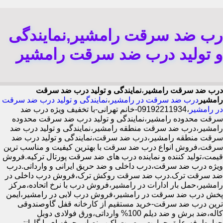
رب ضد سرقت رامشیر,نمایندگی
و تولید درب ضد سرقت رامشیر
درب ضد سرقت رامشیر
،
نمایندگی و تولید درب ضد سرقت
رامشیر
درب ضد سرقت در رامشیر
،
نمایندگی و تولید درب ضد سرقت
در رامشیر
،09192211934-خانم تهرانی-با تخفیف ویژه درب ضد
سرقت محدوده رامشیر،نمایندگی و تولید درب ضد سرقت محدوده
رامشیر،درب ضد سرقت منطقه رامشیر،نمایندگی و تولید درب ضد
سرقت منطقه رامشیر،درب ضد سرقت،نمایندگی و تولید درب ضد
سرقت،فروش انواع درب ضد سرقت با بهترین کیفیت و مناسب ترین
قیمت،تولید کننده و نماینده درب های ضد سرقت پورتال ترکیه.فروش
ویژه درب ضد سرقت،درب داخلی و ضد حریق ایرانی و وارداتی.درب
ضد سرقت ترک.درب ضد سرقت روکش ترک،فروش درب داخلی در
رامشیر،حمل بار ادارات در رامشیر،فروش درب با نرخ اتحاده،مرکز
پخش درب ضد سرقت در رامشیر،فروش درب لابی در رامشیر،ایمن
ترین درب ضد سرقت-خرید مستقیم از کارخانه قفل گاوصندوقی
کاله،ضد برش و ضد دیلم 100% وارداتی،ورق فولادی دوبل
چهارطرفه،عایق حرارت و صوت،اکیپ نصاب حرفه ای با گارانتی