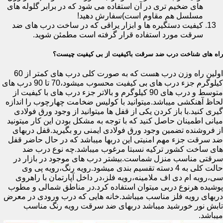
های ضخیم تری در آن استفاده می شود که در برابر گلوله های
مسلسل هم مقاوم است)سفارش دهید!
کیفیت دستگیره ها و ابزار یراقی که در ساخت درب های ضد
سرقت مورد استفاده قرار گرفته است مطمئن شوید.
راه های شناخت درب ضد سرقت باکیفیت از بی کیفیت چیست؟
اولین راه وزن درب هست که به صورت کلی درب های کمتر از 60
کیلوگرم جزء درب های بی کیفیت محسوب میشود،70 تا 90 درب های
متوسط و درب های 90 کیلوگرم و بالاتر جزء درب های با کیفیت از
لحاظ آهنکشی میباشد.میتوانید با کولیس ضخامت چهارچوب را اندازه
گیری کنید.با باز کردن یکی از قفل ها میتوانید از وجود ورق فولادی
میانی اطمینان حاصل کنید که با توجه به مشکل بودن این کار میتونید
از فروشنده تضمین وجود ورق فولادی ایمنی رو بگیرید.قفل دربهای
ضد سرقت جزء مهم امنیتی این دربها میباشد که در حال حاضر قفل
های ساخت کشور ترکیه نسبتا مرغوب میباشد.چه نوع درب ضد
سرقتی مناسب منزل شماست.بیشتر درب های موجود در بازار در
حالت کلی به 4 دسته تقسیم بندی میشود.رویه رنگ،رویه پی وی
سی،رویه ام دی اف ملامینه،رویه فلز،در داخل آپارتمان با راهروی
پوشیده هرنوع دربی میتوان استفاده کرد.در مناطق شمالی و مطوب
دربهای رویه فلز مناسب میباشد.خانه هایی که درب ورودی در معرض
تابش نور خورشید میباشد دربهای ضد سرقت رویه رنگ مناسب
میباشد.