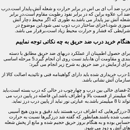
درب ضد آب ای بی اس در برابر حرارت و شعله آتش،پایدار است.درب
ضد آب علاوه براین که در برابر نفوذ رطوبت مقاوم است،در برابر
شعله آتش نیز پایدار می باشد.به طوری که اگر محیط دچار آتش
سوزی شود،اجزای ساختار درب ذوب نمی شود.این موضوع در
شرایطی که فشار و حرارت محیط زیاد است،برقرار می باشد.
هنگام خرید درب ضد حریق به چه نکاتی توجه نماییم
برای حصول اطمینان از عملکرد دربهای ضد حریق مطابق با دسته
بندی و مقاومت آن ها،باید تست روی آن انجام گیرد.5 مرحله اساسی
برای آزمایش در ضد حریق به شرح زیر انجام می گیرد:
1-درب خریداری شده باید دارای گواهینامه فنی و تائیدیه اصالت کالا از
سازمان آتش نشانی باشد.
2-فضای خالی بین درب و چهارچوب در حالی که درب بسته است،باید
4 میلیمتر از قسمت بالا و اطراف باشد.این فاصله در پایین درب می
تواند تا 8 میلیمتر باشد.به عبارتی نور نباید از پایین درب درز نماید.
3-درزگیرهایی که اطراف درب هستند باید دقیق و بدون هیچ آسیبی
نصب شده باشند.همانطور که گفته شد درزگیرها نسبت به حرارت
حساس بوده و به هنگام بروز حریق حجیم شده و مانع از پخش شعله
های آتش و دود می شود.