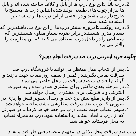
درب پانلی:این نوع درب ها از پانل و کلاف ساخته شده اند و پانل
ها نیز از چوب های طبیعی تولید شده اند.این درب ها مسطح یا
طرح دار می باشند و در بخشی از این درب ها از شیشه نیز
استفاده شده است.
درب روکشی:امروزه بیشتر درب ها از این نوع می باشند.زیرا که
بسیار مدرن هستند.در برابر ضربه بسیار مقاوم هستند.زیرا که
مصالحی را در داخل درب استفاده می کنند که این مقاومت را
بالاتر می برد.
چگونه خرید اینترنتی درب ضد سرقت انجام دهیم؟
پس از انتخاب مدل مدنظر می توانید با فروشگاه درب ضد
سرقت تماس بگیرید.در کمتر از نصف روز نصاب جهت بازدید و
گرفتن ابعاد درب ضد سرقت در محل حاضر می شود.
در مرحله بعدی فاکتور برای مشتری صادر شده و به صورت
اینترنتی و یا فیزیکی برای مشتری ارسال خواهد شد.
پس از واریز مبلغ پیش پرداخت و ارسال تصویر فیش واریزی در
صورتی که درب ضد سرقت سفارشی باشد،ساخته خواهد شد
سپس نصاب جهت نصب درب مراجعه خواهد کرد.اما در صورتی
که از درب با ابعاد استاندارد استفاده شود،درب به همراه نصاب
به محل فرستاده خواهد شد.
درب ضد سرقت محل تلاقی دو مفهوم متضاد،یعنی ظرافت و نفوذ