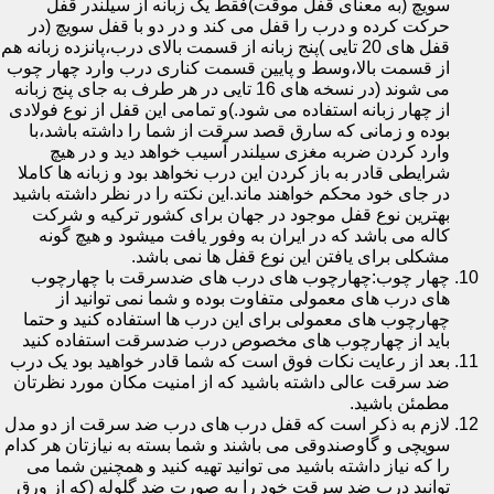
سویچ (به معنای قفل موقت)فقط یک زبانه از سیلندر قفل
حرکت کرده و درب را قفل می کند و در دو با قفل سویچ (در
قفل های 20 تایی )پنج زبانه از قسمت بالای درب،پانزده زبانه هم
از قسمت بالا،وسط و پایین قسمت کناری درب وارد چهار چوب
می شوند (در نسخه های 16 تایی در هر طرف به جای پنج زبانه
از چهار زبانه استفاده می شود.)و تمامی این قفل از نوع فولادی
بوده و زمانی که سارق قصد سرقت از شما را داشته باشد،با
وارد کردن ضربه مغزی سیلندر آسیب خواهد دید و در هیچ
شرایطی قادر به باز کردن این درب نخواهد بود و زبانه ها کاملا
در جای خود محکم خواهند ماند.این نکته را در نظر داشته باشید
بهترین نوع قفل موجود در جهان برای کشور ترکیه و شرکت
کاله می باشد که در ایران به وفور یافت میشود و هیچ گونه
مشکلی برای یافتن این نوع قفل ها نمی باشد.
چهار چوب:چهارچوب های درب های ضدسرقت با چهارچوب
های درب های معمولی متفاوت بوده و شما نمی توانید از
چهارچوب های معمولی برای این درب ها استفاده کنید و حتما
باید از چهارچوب های مخصوص درب ضدسرقت استفاده کنید
بعد از رعایت نکات فوق است که شما قادر خواهید بود یک درب
ضد سرقت عالی داشته باشید که از امنیت مکان مورد نظرتان
مطمئن باشید.
لازم به ذکر است که قفل درب های درب ضد سرقت از دو مدل
سویچی و گاوصندوقی می باشند و شما بسته به نیازتان هر کدام
را که نیاز داشته باشید می توانید تهیه کنید و همچنین شما می
توانید درب ضد سرقت خود را به صورت ضد گلوله (که از ورق