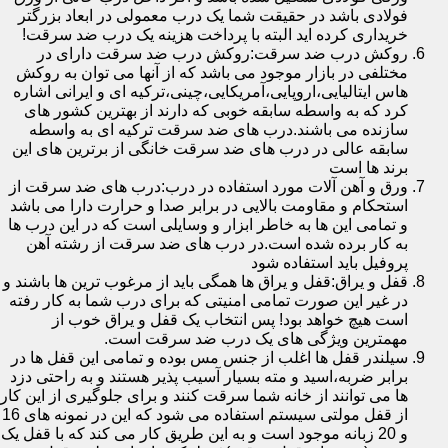
فولادی باشد در حقیقت شما یک درب معمولی در ابعاد بزرگتر
خریداری کرده اید البته با پرداخت هزینه یک درب ضد سرقت!
روکش درب ضد سرقت:روکش درب ضد سرقت دارای در
مختلفی در بازار موجود می باشد که از آنها می توان به روکش
هاس ایتالیایی،اروپایی،آمریکایی،چینی،ترکیه ای و ایرانی اشاره
کرد که به واسطه سابقه خوبی که دارند از بهترین کشور های
سازنده می باشند.درب های ضد سرقت ترکیه ای به واسطه
سابقه عالی در درب های ضد سرقت خانگی از برترین های این
برند ها است
ورق و آهن آلات مورد استفاده در درب:درب های ضد سرقت از
استحکام و مقاومت بالایی در برابر صدا و حرارت دارا می باشد
و تمامی این ها به خاطر ابزار و وسایلی است که در این درب ها
به کار برده شده است.در درب های ضد سرقت از رشته آهن
پروفیل باید استفاده شود
قفل و یراق:قفل و یراق ها همگی باید از مرغوب ترین ها باشند و
در غیر این صورت تمامی امنیتی که برای درب شما به کار رفته
است هیچ خواهد بود! پس انتخاب یک قفل و یراق خوب از
مهمترین ویژگی های یک درب ضد سرقت است.
سیلندر قفل ها اغلب از جنس مس بوده و تمامی این قفل ها در
برابر ضربه،اسید و مته بسیار آسیب پذیر هستند و به راحتی دزد
ها می توانند از خانه شما سرقت کنند و برای جلوگیری از این کار
از قفل مولتی سیستم استفاده می شود که این در نمونه های 16
و 20 زبانه موجود است و به این طریق کار می کند که با قفل یک