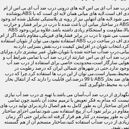
درب ضد آب ای بی اس لایه های درونی درب ضد آب ای بی اس از ام
دی اف است.لایه های میانی همان لایه ای است که با ABS،پوشانده
می شود.لایه های انتهایی نیز از رویه ی پلاستیکی تشکیل شده اند.وجود
ABS در ساختار میانی آن باعث شده تا درب در برابر فشار و حرارت
بالا،مقاومت و استحکام زیادی داشته باشد.علاوه براین،وجود ABS
سبب می شود تا درب در برابر فشارهای فیزیکی،مقاوم باشد.اگر از ام
دی اف در ساخت درب ABS استفاده نشود،می توان از نئوپان استفاده
کرد.انتخاب نئوپان در افزایش کیفیت درب،نقش بسزایی دارد.به
بیانی،درب ضدآب ساخته شده با نئوپان،طول عمر بیشتری دارد.مزایای
درب ضد آب ای بی اس عبارتند از:درب ضد آب با تمامی شرایط آب و
هوایی سازگار است،محدودیت خاصی برای استفاده از درب ضد آب
وجود ندارد.حتی در شهرهای شمالی ایران که درصد رطوبت در
محیط،بسیار است،می توان از این درب ها استفاده کرد.چرا که درب
های ضد بخار ABS تا 99 درصد،این قابلیت را دارند که از انتقال بخار
آب به محیط،جلوگیری کنند.
نگهداری از درب ضد آب،آسان می باشد.با تهیه ی درب ضد آب نیازی
نیست که مدام به فکر تعویض یا ترمیم مجدد آن باشید.چون تمامی
اجزای ساختار آن به طور کامل به هم اتصال دارند.برای تولید درب های
مقاوم در برابر نفوذ آب از پیچ استفاده نمی شود.تمامی اجزای ساختار
آن به طور پیوسته در کنار هم قرار گرفته اند.بنابراین حتی اگر زمان
زیادی از درب ضدآب استفاده کنید،ساختار منسجم آن از هم گسسته
نمی شود.