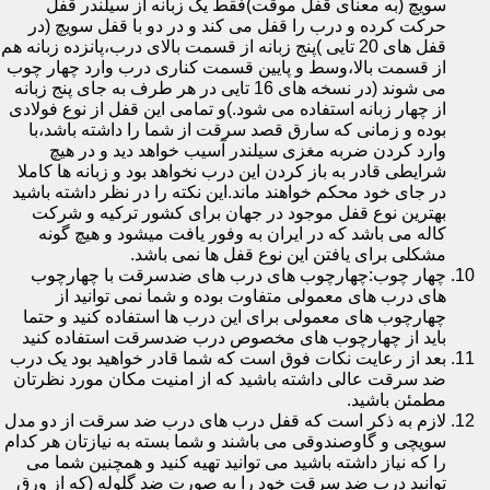
سویچ (به معنای قفل موقت)فقط یک زبانه از سیلندر قفل
حرکت کرده و درب را قفل می کند و در دو با قفل سویچ (در
قفل های 20 تایی )پنج زبانه از قسمت بالای درب،پانزده زبانه هم
از قسمت بالا،وسط و پایین قسمت کناری درب وارد چهار چوب
می شوند (در نسخه های 16 تایی در هر طرف به جای پنج زبانه
از چهار زبانه استفاده می شود.)و تمامی این قفل از نوع فولادی
بوده و زمانی که سارق قصد سرقت از شما را داشته باشد،با
وارد کردن ضربه مغزی سیلندر آسیب خواهد دید و در هیچ
شرایطی قادر به باز کردن این درب نخواهد بود و زبانه ها کاملا
در جای خود محکم خواهند ماند.این نکته را در نظر داشته باشید
بهترین نوع قفل موجود در جهان برای کشور ترکیه و شرکت
کاله می باشد که در ایران به وفور یافت میشود و هیچ گونه
مشکلی برای یافتن این نوع قفل ها نمی باشد.
چهار چوب:چهارچوب های درب های ضدسرقت با چهارچوب
های درب های معمولی متفاوت بوده و شما نمی توانید از
چهارچوب های معمولی برای این درب ها استفاده کنید و حتما
باید از چهارچوب های مخصوص درب ضدسرقت استفاده کنید
بعد از رعایت نکات فوق است که شما قادر خواهید بود یک درب
ضد سرقت عالی داشته باشید که از امنیت مکان مورد نظرتان
مطمئن باشید.
لازم به ذکر است که قفل درب های درب ضد سرقت از دو مدل
سویچی و گاوصندوقی می باشند و شما بسته به نیازتان هر کدام
را که نیاز داشته باشید می توانید تهیه کنید و همچنین شما می
توانید درب ضد سرقت خود را به صورت ضد گلوله (که از ورق