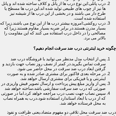
درب پانلی:این نوع درب ها از پانل و کلاف ساخته شده اند و پانل
ها نیز از چوب های طبیعی تولید شده اند.این درب ها مسطح یا
طرح دار می باشند و در بخشی از این درب ها از شیشه نیز
استفاده شده است.
درب روکشی:امروزه بیشتر درب ها از این نوع می باشند.زیرا که
بسیار مدرن هستند.در برابر ضربه بسیار مقاوم هستند.زیرا که
مصالحی را در داخل درب استفاده می کنند که این مقاومت را
بالاتر می برد.
چگونه خرید اینترنتی درب ضد سرقت انجام دهیم؟
پس از انتخاب مدل مدنظر می توانید با فروشگاه درب ضد
سرقت تماس بگیرید.در کمتر از نصف روز نصاب جهت بازدید و
گرفتن ابعاد درب ضد سرقت در محل حاضر می شود.
در مرحله بعدی فاکتور برای مشتری صادر شده و به صورت
اینترنتی و یا فیزیکی برای مشتری ارسال خواهد شد.
پس از واریز مبلغ پیش پرداخت و ارسال تصویر فیش واریزی در
صورتی که درب ضد سرقت سفارشی باشد،ساخته خواهد شد
سپس نصاب جهت نصب درب مراجعه خواهد کرد.اما در صورتی
که از درب با ابعاد استاندارد استفاده شود،درب به همراه نصاب
به محل فرستاده خواهد شد.
درب ضد سرقت محل تلاقی دو مفهوم متضاد،یعنی ظرافت و نفوذ