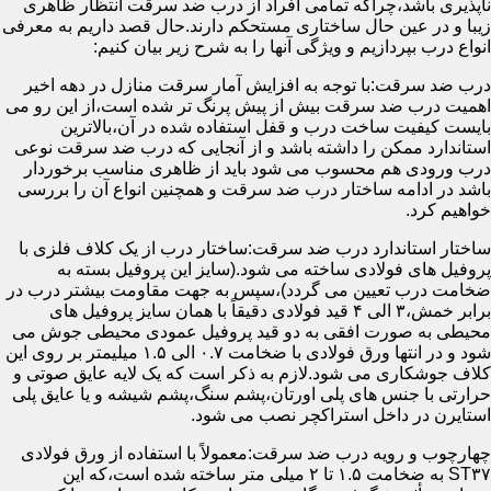
ناپذیری باشد،چراکه تمامی افراد از درب ضد سرقت انتظار ظاهری
زیبا و در عین حال ساختاری مستحکم دارند.حال قصد داریم به معرفی
انواع درب بپردازیم و ویژگی آنها را به شرح زیر بیان کنیم:
درب ضد سرقت:با توجه به افزایش آمار سرقت منازل در دهه اخیر
اهمیت درب ضد سرقت بیش از پیش پرنگ تر شده است،از این رو می
بایست کیفیت ساخت درب و قفل استفاده شده در آن،بالاترین
استاندارد ممکن را داشته باشد و از آنجایی که درب ضد سرقت نوعی
درب ورودی هم محسوب می شود باید از ظاهری مناسب برخوردار
باشد در ادامه ساختار درب ضد سرقت و همچنین انواع آن را بررسی
خواهیم کرد.
ساختار استاندارد درب ضد سرقت:ساختار درب از یک کلاف فلزی با
پروفیل های فولادی ساخته می شود.(سایز این پروفیل بسته به
ضخامت درب تعیین می گردد)،سپس به جهت مقاومت بیشتر درب در
برابر خمش،۳ الی ۴ قید فولادی دقیقاً با همان سایز پروفیل های
محیطی به صورت افقی به دو قید پروفیل عمودی محیطی جوش می
شود و در انتها ورق فولادی با ضخامت ۰.۷ الی ۱.۵ میلیمتر بر روی این
کلاف جوشکاری می شود.لازم به ذکر است که یک لایه عایق صوتی و
حرارتی با جنس های پلی اورتان،پشم سنگ،پشم شیشه و یا عایق پلی
استایرن در داخل استراکچر نصب می شود.
چهارچوب و رویه درب ضد سرقت:معمولاً با استفاده از ورق فولادی
ST۳۷ به ضخامت ۱.۵ تا ۲ میلی متر ساخته شده است،که این