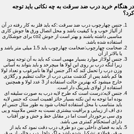
در هنگام خرید درب ضد سرقت به چه نکاتی باید توجه
کرد؟
جنس چهارچوب درب ضد سرقت :که باید فلز به کار رفته در آن
از آلیاژ خوب و با کیفیت باشد و محل اتصال ورق ها جوش کاری
مناسبی داشته باشند و بهتر است از جوش co2 برای جوشکاری
استفاده شده باشد.
ضخامت چهارچوب:ضخامت چهارچوب باید 1.5 میلی متر باشد و
یا بالاتر از آن
جنس لولا:از موارد بسیار مهمی است که باید به آن توجه نمود
زیرا لنگه درب بر روی این لولا ها میچرخد و باید بتواند به آسانی
وزن درب را تحمل کند که اگر جنس لولا ها نامرغوب و تعداد لولا
ها کم باشد پس از گذشت مدتی درب از حالت تنظیم و رگلاژی
خارج میشود که بهترین حالت استفاده از 3 عدد لولا و همچنین
استفاده از لولای بلبرینگ دار است.
جنس لایه:درست است که طرح لایه درب به صورت سلیقه ای
بوده اما توجه به این نکته بسیار حائز اهمیت است که جنس لایه
باید متناسب با محل استفاده انتخاب شود به طور مثال جنس ام
دی اف از زیبایی و براقیت بیشتری نسبت به جنس ملامینه و پی
وی سی برخوردار است اما در مقابل خط و خش و نور آفتاب
دارای استحکام کمتری می باشد.
باید به فضای داخلی بین دو طرف درب دقت نمود که باید از
ورقی فولادی تشکیل شده باشد و اگر داخل درب خالی از ورق