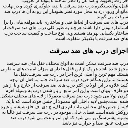
حرارت،رطوبت و صدا،آن را قادر ساخته تا بتواند از تخریب
قفل،لولا،دستگیره درب ضد سرقت یا بدنه جلوگیری کرده و در نهایت
مانع از ورود دزد به محل مورد نظر بشود.از این رو به آن ها درب ضد
سرقت می گویند.
درب های ضد سرقت از لحاظ فنی و ساختاری باید مولفه هایی را برا
استاندارد بودن دارا باشند.هرچند به طور کلی درب های ضد سرقت از
ساختار یکسانی بهرمند هستند ولی نوع ساخت و کیفیت ساخت درب
های ضد سرقت با یکدیکر متفاوت است.
اجزای درب های ضد سرقت
درب ضد سرقت ممکن است به انواع مختلف قفل های ضد سرقت
مجهز شده باشد.هر یک از این قفل ها دارای میزان امنیت های متفاوتی
هستند.مهم ترین و اصلی ترین اجزا در درب ضد سرقت،قفل ها
هستند.بنابراین هنگام خرید درب ضد سرقت حتما به قفل آن توجه
کنید.علاوه بر این لولا در اکثر درب های ضد سرقت از خارج و یا از هر
دو طرف پنهان است و این امر مانع از باز شدن درب به وسیله اهرم
کردن لولا می شود.درب ضد سرقت معمولا از لایه های مختلف تشکیل
شده است.جنس لایه داخلی آنها معمولا از جنس فولاد است که با یک
لایه از جنس های مختلف مانند ام دی اف،اچ دی اف،فلز،شیشه و غیره
روکش شده است.فضای خالی موجود در درب ضد سرقت نیز غالبا به
وسیله پشم سنگ پر می شود که این امر باعث می شود درب ضد
سرقت عایق صدا و حرارت نیز باشد