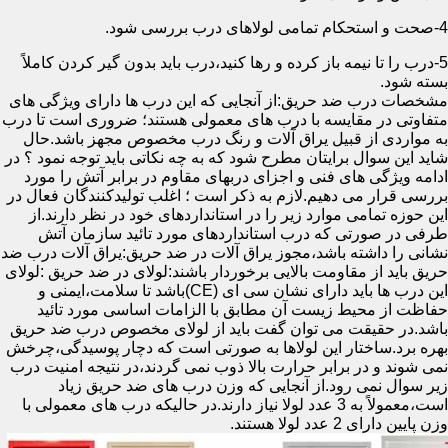
4-صحت و استحکام تمامی لولاهای درب بررسی شود.
5-درب را تا نیمه باز کرده و رها کنید،درب باید بدون گیر کردن کاملاً
بسته شود.
مشخصات درب ضد حریق:از آنجایی که این درب ها دارای ویژگی های
متفاوتی در مقایسه با درب های معمولی هستند؛ ضروری است تا درب
به مواردی از قبیل یراق آلات و رنگ درب مخصوص مجهز باشد.حال
شاید این سوال برایتان مطرح شود که به چه نکاتی باید توجه نمود ؟ در
ادامه ویژگی های فنی و اجزای دربهای مقاوم در برابر آتش را مورد
بررسی قرار می دهیم.لازم به ذکر است ؛ اغلب تولیدکنندگان فعال در
این حوزه تمامی موارد زیر را در استانداردهای خود در نظر دارند.از
طرفی در صورتی که درب استانداردهای مورد تائید سازمان آتش
نشانی را داشته باشد،مجوز یراق آلات در ضد حریق:یراق آلات درب ضد
حریق باید از مقاومت بالایی برخوردار باشند:لولای در ضد حریق :لولای
این درب ها باید دارای نشان سی ای (CE)باشد تا سلامت،ایمنی و
حفاظت از محیط زیست آن مطابق با الزامات اساسی مورد تائید
باشد.در حقیقت می توان گفت باید از لولای مخصوص درب ضد حریق
بهره برد.ساختار این لولاها به صورتی است که دچار پوسیدگی،چرخش
نمی شوند و در برابر حرارت بالا ذوب نمی گردند،در نتیجه امنیت درب
زیر سوال نمی رود.از آنجایی که وزن درب های ضد حریق زیاد
است،معمولاً به 3 عدد لولا نیاز دارند.در حالیکه درب های معمولی با
وزن پایین دارای 2 عدد لولا هستند.