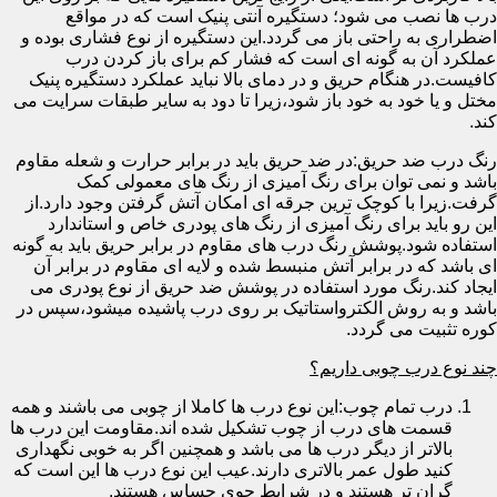
درب ها نصب می شود؛ دستگیره آنتی پنیک است که در مواقع
اضطراری به راحتی باز می گردد.این دستگیره از نوع فشاری بوده و
عملکرد آن به گونه ای است که فشار کم برای باز کردن درب
کافیست.در هنگام حریق و در دمای بالا نباید عملکرد دستگیره پنیک
مختل و یا خود به خود باز شود،زیرا تا دود به سایر طبقات سرایت می
کند.
رنگ درب ضد حریق:در ضد حریق باید در برابر حرارت و شعله مقاوم
باشد و نمی توان برای رنگ آمیزی از رنگ های معمولی کمک
گرفت.زیرا با کوچک ترین جرقه ای امکان آتش گرفتن وجود دارد.از
این رو باید برای رنگ آمیزی از رنگ های پودری خاص و استاندارد
استفاده شود.پوشش رنگ درب های مقاوم در برابر حریق باید به گونه
ای باشد که در برابر آتش منبسط شده و لایه ای مقاوم در برابر آن
ایجاد کند.رنگ مورد استفاده در پوشش ضد حریق از نوع پودری می
باشد و به روش الکترواستاتیک بر روی درب پاشیده میشود،سپس در
کوره تثبیت می گردد.
چند نوع درب چوبی داریم؟
درب تمام چوب:این نوع درب ها کاملا از چوبی می باشند و همه
قسمت های درب از چوب تشکیل شده اند.مقاومت این درب ها
بالاتر از دیگر درب ها می باشد و همچنین اگر به خوبی نگهداری
کنید طول عمر بالاتری دارند.عیب این نوع درب ها این است که
گران تر هستند و در شرایط جوی حساس هستند.