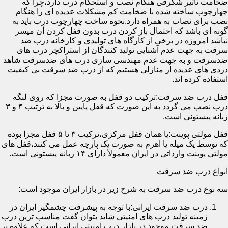
ضخامت تأثیر شگرفی هنگام نصب و استحکام درب دارد،چرا که
چهارچوب ساخته شده با ضخامت کم مشکلات عدیده ای را هنگام
نصب برای نصاب به همراه دارد.نحوه ساخت چهارچوب درب باید به
گونه ای باشد که احتمال باز کردن درب بدون قفل کردن آن میسر
نباشد امروزه در برخی از کارگاه های تولیدی و کارخانه درب ضد
سرقت به جهت عدم آشنایی تولید کنندگان از استراکچر درب های
ضدسرقت و به جهت عدم مهندسی سازی درب های ضدسرقت شاهد
دزدی های عدیده از منازلی هستیم که از درب ضد سرقت بی کیفیت
استفاده کرده اند.
قفل درب ضد سرقت:ترکیب دو قفل به صورت مجزا که روی لنگه
درب نصب می گردد به این صورت که قفل پایین و بالا به ترتیب ۴ و ۳
زبانه پیستونی است.
قفل مولتی پوینت:یا همان قفل مرکزی،ترکیب ۳ تا ۵ قفل مجزا بوده
که توسط یک میله یا اهرم به صورت یک پارچه عمل می کنند،قفل های
مولتی پوینت وارداتی در ایران معمولاً دارای ۱۴ زبانه پیستونی است.
انواع درب ضد سرقت
سه نوع درب ضد سرقت به شرح زیر در بازار ایران موجود است:
درب ضد سرقت ایرانی:با توجه به پیشرفت چشمگیر ایران در
زمینه تولید درب های امنیتی شاید بتوان گفت مناسب ترین درب
ضد سرقت موجود در بازار درب امنیتی ایرانی است که علاوه بر