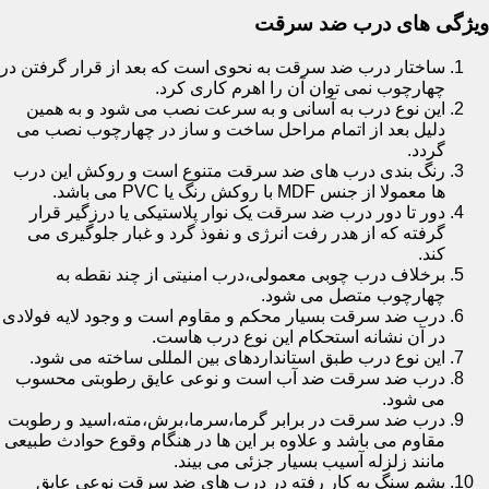
ویژگی های درب ضد سرقت
ساختار درب ضد سرقت به نحوی است که بعد از قرار گرفتن در
چهارچوب نمی توان آن را اهرم کاری کرد.
این نوع درب به آسانی و به سرعت نصب می شود و به همین
دلیل بعد از اتمام مراحل ساخت و ساز در چهارچوب نصب می
گردد.
رنگ بندی درب های ضد سرقت متنوع است و روکش این درب
ها معمولا از جنس MDF با روکش رنگ یا PVC می باشد.
دور تا دور درب ضد سرقت یک نوار پلاستیکی یا درزگیر قرار
گرفته که از هدر رفت انرژی و نفوذ گرد و غبار جلوگیری می
کند.
برخلاف درب چوبی معمولی،درب امنیتی از چند نقطه به
چهارچوب متصل می شود.
درب ضد سرقت بسیار محکم و مقاوم است و وجود لایه فولادی
در آن نشانه استحکام این نوع درب هاست.
این نوع درب طبق استانداردهای بین المللی ساخته می شود.
درب ضد سرقت ضد آب است و نوعی عایق رطوبتی محسوب
می شود.
درب ضد سرقت در برابر گرما،سرما،برش،مته،اسید و رطوبت
مقاوم می باشد و علاوه بر این ها در هنگام وقوع حوادث طبیعی
مانند زلزله آسیب بسیار جزئی می بیند.
پشم سنگ به کار رفته در درب های ضد سرقت نوعی عایق