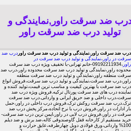
رب ضد سرقت راور,نمایندگی و
تولید درب ضد سرقت راور
درب ضد سرقت راور
،
نمایندگی و تولید درب ضد سرقت راور
درب ضد
سرقت در راور
،
نمایندگی و تولید درب ضد سرقت در
راور
،09192211934-خانم تهرانی-با تخفیف ویژه درب ضد سرقت
محدوده راور،نمایندگی و تولید درب ضد سرقت محدوده راور،درب ضد
سرقت منطقه راور،نمایندگی و تولید درب ضد سرقت منطقه
راور،درب ضد سرقت،نمایندگی و تولید درب ضد سرقت،فروش انواع
درب ضد سرقت با بهترین کیفیت و مناسب ترین قیمت،تولید کننده و
نماینده درب های ضد سرقت پورتال ترکیه.فروش ویژه درب ضد
سرقت،درب داخلی و ضد حریق ایرانی و وارداتی.درب ضد سرقت
ترک.درب ضد سرقت روکش ترک،فروش درب داخلی در راور،حمل
بار ادارات در راور،فروش درب با نرخ اتحاده،مرکز پخش درب ضد
سرقت در راور،فروش درب لابی در راور،ایمن ترین درب ضد سرقت-
خرید مستقیم از کارخانه قفل گاوصندوقی کاله،ضد برش و ضد دیلم
100% وارداتی،ورق فولادی دوبل چهارطرفه،عایق حرارت و
صوت،اکیپ نصاب حرفه ای با گارانتی نصب 2 ساله،نصب 2