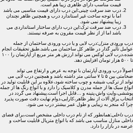
قیمت مناسب دارای ظاهری زیبا هم است.
درب ضد سرقت چینی:این درب دارای قیمت مناسبی می باشد
اما با توجه ساخت غیر استاندارد درب و همچنین ظاهر نچندان
زیبا پیشنهاد نمی شود.
درب ضد سرقت ترک:این درب دارای ساختار استانداردی می
باشد اما از از نظر قیمت مقرون به صرفه نیستند.
درب ورودی منزل
:درب لابی و یا درب ورودی ساختمان از جمله
عوامل تأثیر گذار در ظاهر کل ساختمان می باشد.طبق تحقیقات انجام
شده،درب لابی لوکس می تواند ارزش هر متر مربع از آپارتمان را ۱۰۰
تا ۵۰۰ هزار تومان افزایش دهد.
اصولاً درب ورودی آپارتمان با توجه به عرض و ارتفاع می تواند
ضخامتی بین ۵ تا ۷ سانتی متر داشته باشد و همچنین درب لابی می
تواند از ترکیب شیشه و چوب ساخته شود،علاوه بر این قابلیت تولید در
انواع سبک ها از جمله مدرن و کلاسیک را دارد و با انواع رنگ ها از جمله
پوششی،وایت واش،پتینه و …قابل اجرا است.پیشنهاد می گردد در
انتخاب یراق آلات از نظر ظاهر،کارایی،دوام نهایت دقت صورت پذیرد
چرا که منجر به زیبایی و طول عمر بیشتر درب می شود.
درب داخلی
:همانطور که از نام درب داخلی مشخص است،برای فضای
داخلی منازل مناسب می باشد که با انواع متریال قابلیت ساخت و
عرضه در بازار را دارد.