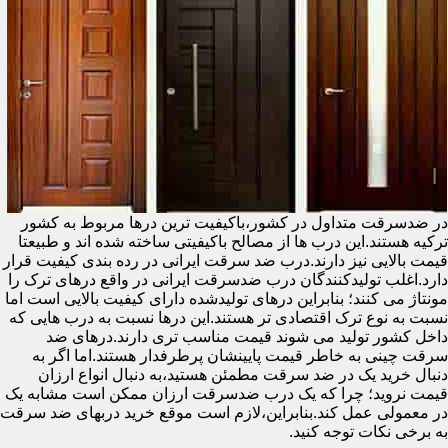
در ضدسرقت متداول در کشور،باکیفیت ترین درها مربوط به کشور
ترکیه هستند.این درب ها از مصالح باکیفیتی ساخته شده اند و طبیعتا
قیمت بالایی نیز دارند.درب ضد سرقت ایرانی در رده بندی کیفیت قرار
دارد.اغلب تولیدکنندگان درب ضدسرقت ایرانی در واقع درهای ترک را
مونتاژ می کنند؛ بنابراین درهای تولیدشده دارای کیفیت بالایی است اما
نسبت به نوع ترک اقتصادی تر هستند.این درها نسبت به درب هایی که
داخل کشور تولید می شوند قیمت مناسب تری دارند.درهای ضد
سرقت چینی به خاطر قیمت پایینشان پرطرفدار هستند.اما اگر به
دنبال خرید یک در ضد سرقت مطمئن هستید،به دنبال انواع ارزان
قیمت نروید؛ چرا که یک درب ضدسرقت ارزان ممکن است مشابه یک
در معمولی عمل کند.بنابراین،لازم است موقع خرید دربهای ضد سرقت
به برخی نکات توجه کنید.