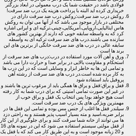
فولادی باشد در حقیقت شما یک درب معمولی در ابعاد بزرگتر
خریداری کرده اید البته با پرداخت هزینه یک درب ضد سرقت!
روکش درب ضد سرقت:روکش درب ضد سرقت دارای در
مختلفی در بازار موجود می باشد که از آنها می توان به روکش
هاس ایتالیایی،اروپایی،آمریکایی،چینی،ترکیه ای و ایرانی اشاره
کرد که به واسطه سابقه خوبی که دارند از بهترین کشور های
سازنده می باشند.درب های ضد سرقت ترکیه ای به واسطه
سابقه عالی در درب های ضد سرقت خانگی از برترین های این
برند ها است
ورق و آهن آلات مورد استفاده در درب:درب های ضد سرقت از
استحکام و مقاومت بالایی در برابر صدا و حرارت دارا می باشد
و تمامی این ها به خاطر ابزار و وسایلی است که در این درب ها
به کار برده شده است.در درب های ضد سرقت از رشته آهن
پروفیل باید استفاده شود
قفل و یراق:قفل و یراق ها همگی باید از مرغوب ترین ها باشند و
در غیر این صورت تمامی امنیتی که برای درب شما به کار رفته
است هیچ خواهد بود! پس انتخاب یک قفل و یراق خوب از
مهمترین ویژگی های یک درب ضد سرقت است.
سیلندر قفل ها اغلب از جنس مس بوده و تمامی این قفل ها در
برابر ضربه،اسید و مته بسیار آسیب پذیر هستند و به راحتی دزد
ها می توانند از خانه شما سرقت کنند و برای جلوگیری از این کار
از قفل مولتی سیستم استفاده می شود که این در نمونه های 16
و 20 زبانه موجود است و به این طریق کار می کند که با قفل یک