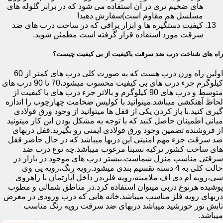
های ضخیم تری در آن استفاده می شود که در برابر گلوله های
مسلسل هم مقاوم است)سفارش دهید!
کیفیت دستگیره ها و ابزار یراقی که در ساخت درب های ضد
سرقت مورد استفاده قرار گرفته است مطمئن شوید.
راه های شناخت درب ضد سرقت باکیفیت از بی کیفیت چیست؟
اولین راه وزن درب هست که به صورت کلی درب های کمتر از 60
کیلوگرم جزء درب های بی کیفیت محسوب میشود،70 تا 90 درب های
متوسط و درب های 90 کیلوگرم و بالاتر جزء درب های با کیفیت از
لحاظ آهنکشی میباشد.میتوانید با کولیس ضخامت چهارچوب را اندازه
گیری کنید.با باز کردن یکی از قفل ها میتوانید از وجود ورق فولادی
میانی اطمینان حاصل کنید که با توجه به مشکل بودن این کار میتونید
از فروشنده تضمین وجود ورق فولادی ایمنی رو بگیرید.قفل دربهای
ضد سرقت جزء مهم امنیتی این دربها میباشد که در حال حاضر قفل
های ساخت کشور ترکیه نسبتا مرغوب میباشد.چه نوع درب ضد
سرقتی مناسب منزل شماست.بیشتر درب های موجود در بازار در
حالت کلی به 4 دسته تقسیم بندی میشود.رویه رنگ،رویه پی وی
سی،رویه ام دی اف ملامینه،رویه فلز،در داخل آپارتمان با راهروی
پوشیده هرنوع دربی میتوان استفاده کرد.در مناطق شمالی و مطوب
دربهای رویه فلز مناسب میباشد.خانه هایی که درب ورودی در معرض
تابش نور خورشید میباشد دربهای ضد سرقت رویه رنگ مناسب
میباشد.