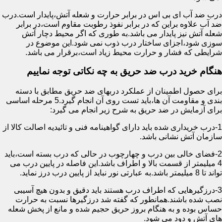
درب ضد آب ای بی اس در برابر حرارت و شعله آتش،پایدار است.درب
ضد آب علاوه براین که در برابر نفوذ رطوبت مقاوم است،در برابر
شعله آتش نیز پایدار می باشد.به طوری که اگر محیط دچار آتش
سوزی شود،اجزای ساختار درب ذوب نمی شود.این موضوع در
شرایطی که فشار و حرارت محیط زیاد است،برقرار می باشد.
هنگام خرید درب ضد حریق به چه نکاتی توجه نماییم
برای حصول اطمینان از عملکرد دربهای ضد حریق مطابق با دسته
بندی و مقاومت آن ها،باید تست روی آن انجام گیرد.5 مرحله اساسی
برای آزمایش در ضد حریق به شرح زیر انجام می گیرد:
1-درب خریداری شده باید دارای گواهینامه فنی و تائیدیه اصالت کالا از
سازمان آتش نشانی باشد.
2-فضای خالی بین درب و چهارچوب در حالی که درب بسته است،باید
4 میلیمتر از قسمت بالا و اطراف باشد.این فاصله در پایین درب می
تواند تا 8 میلیمتر باشد.به عبارتی نور نباید از پایین درب درز نماید.
3-درزگیرهایی که اطراف درب هستند باید دقیق و بدون هیچ آسیبی
نصب شده باشند.همانطور که گفته شد درزگیرها نسبت به حرارت
حساس بوده و به هنگام بروز حریق حجیم شده و مانع از پخش شعله
های آتش و دود می شود.