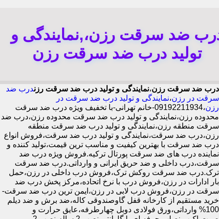
رب ضد سرقت رزن،,نمایندگی و
تولید درب ضد سرقت رزن
درب ضد سرقت رزن
،
نمایندگی و تولید درب ضد سرقت رزن
درب ضد
سرقت در رزن
،
نمایندگی و تولید درب ضد سرقت در
رزن
،09192211934-خانم تهرانی-با تخفیف ویژه درب ضد سرقت
محدوده رزن،نمایندگی و تولید درب ضد سرقت محدوده رزن،درب ضد
سرقت منطقه رزن،نمایندگی و تولید درب ضد سرقت منطقه
رزن،درب ضد سرقت،نمایندگی و تولید درب ضد سرقت،فروش انواع
درب ضد سرقت با بهترین کیفیت و مناسب ترین قیمت،تولید کننده و
نماینده درب های ضد سرقت پورتال ترکیه.فروش ویژه درب ضد
سرقت،درب داخلی و ضد حریق ایرانی و وارداتی.درب ضد سرقت
ترک.درب ضد سرقت روکش ترک،فروش درب داخلی در رزن،حمل
بار ادارات در رزن،فروش درب با نرخ اتحاده،مرکز پخش درب ضد
سرقت در رزن،فروش درب لابی در رزن،ایمن ترین درب ضد سرقت-
خرید مستقیم از کارخانه قفل گاوصندوقی کاله،ضد برش و ضد دیلم
100% وارداتی،ورق فولادی دوبل چهارطرفه،عایق حرارت و
صوت،اکیپ نصاب حرفه ای با گارانتی نصب 2 ساله،نصب 2