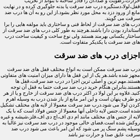
حرارت،رطوبت و صدا،آن را قادر ساخته تا بتواند از تخریب
قفل،لولا،دستگیره درب ضد سرقت یا بدنه جلوگیری کرده و در نهایت
مانع از ورود دزد به محل مورد نظر بشود.از این رو به آن ها درب ضد
سرقت می گویند.
درب های ضد سرقت از لحاظ فنی و ساختاری باید مولفه هایی را برا
استاندارد بودن دارا باشند.هرچند به طور کلی درب های ضد سرقت از
ساختار یکسانی بهرمند هستند ولی نوع ساخت و کیفیت ساخت درب
های ضد سرقت با یکدیکر متفاوت است.
اجزای درب های ضد سرقت
درب ضد سرقت ممکن است به انواع مختلف قفل های ضد سرقت
مجهز شده باشد.هر یک از این قفل ها دارای میزان امنیت های متفاوتی
هستند.مهم ترین و اصلی ترین اجزا در درب ضد سرقت،قفل ها
هستند.بنابراین هنگام خرید درب ضد سرقت حتما به قفل آن توجه
کنید.علاوه بر این لولا در اکثر درب های ضد سرقت از خارج و یا از هر
دو طرف پنهان است و این امر مانع از باز شدن درب به وسیله اهرم
کردن لولا می شود.درب ضد سرقت معمولا از لایه های مختلف تشکیل
شده است.جنس لایه داخلی آنها معمولا از جنس فولاد است که با یک
لایه از جنس های مختلف مانند ام دی اف،اچ دی اف،فلز،شیشه و غیره
روکش شده است.فضای خالی موجود در درب ضد سرقت نیز غالبا به
وسیله پشم سنگ پر می شود که این امر باعث می شود درب ضد
سرقت عایق صدا و حرارت نیز باشد