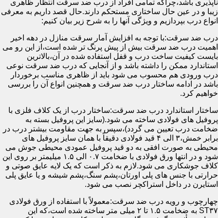
ناپذیری باشد،چراکه تمامی افراد از درب ضد سرقت انتظار ظاهری
زیبا و در عین حال ساختاری مستحکم دارند.حال قصد داریم به معرفی
انواع درب بپردازیم و ویژگی آنها را به شرح زیر بیان کنیم:
درب ضد سرقت:با توجه به افزایش آمار سرقت منازل در دهه اخیر
اهمیت درب ضد سرقت بیش از پیش پرنگ تر شده است،از این رو می
بایست کیفیت ساخت درب و قفل استفاده شده در آن،بالاترین
استاندارد ممکن را داشته باشد و از آنجایی که درب ضد سرقت نوعی
درب ورودی هم محسوب می شود باید از ظاهری مناسب برخوردار
باشد در ادامه ساختار درب ضد سرقت و همچنین انواع آن را بررسی
خواهیم کرد.
ساختار استاندارد درب ضد سرقت:ساختار درب از یک کلاف فلزی با
پروفیل های فولادی ساخته می شود.(سایز این پروفیل بسته به
ضخامت درب تعیین می گردد)،سپس به جهت مقاومت بیشتر درب در
برابر خمش،۳ الی ۴ قید فولادی دقیقاً با همان سایز پروفیل های
محیطی به صورت افقی به دو قید پروفیل عمودی محیطی جوش می
شود و در انتها ورق فولادی با ضخامت ۰.۷ الی ۱.۵ میلیمتر بر روی این
کلاف جوشکاری می شود.لازم به ذکر است که یک لایه عایق صوتی و
حرارتی با جنس های پلی اورتان،پشم سنگ،پشم شیشه و یا عایق پلی
استایرن در داخل استراکچر نصب می شود.
چهارچوب و رویه درب ضد سرقت:معمولاً با استفاده از ورق فولادی
ST۳۷ به ضخامت ۱.۵ تا ۲ میلی متر ساخته شده است،که این