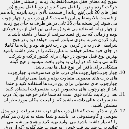
سویچ (به معنای قفل موقت)فقط یک زبانه از سیلندر قفل
حرکت کرده و درب را قفل می کند و در دو با قفل سویچ (در
قفل های 20 تایی )پنج زبانه از قسمت بالای درب،پانزده زبانه هم
از قسمت بالا،وسط و پایین قسمت کناری درب وارد چهار چوب
می شوند (در نسخه های 16 تایی در هر طرف به جای پنج زبانه
از چهار زبانه استفاده می شود.)و تمامی این قفل از نوع فولادی
بوده و زمانی که سارق قصد سرقت از شما را داشته باشد،با
وارد کردن ضربه مغزی سیلندر آسیب خواهد دید و در هیچ
شرایطی قادر به باز کردن این درب نخواهد بود و زبانه ها کاملا
در جای خود محکم خواهند ماند.این نکته را در نظر داشته باشید
بهترین نوع قفل موجود در جهان برای کشور ترکیه و شرکت
کاله می باشد که در ایران به وفور یافت میشود و هیچ گونه
مشکلی برای یافتن این نوع قفل ها نمی باشد.
چهار چوب:چهارچوب های درب های ضدسرقت با چهارچوب
های درب های معمولی متفاوت بوده و شما نمی توانید از
چهارچوب های معمولی برای این درب ها استفاده کنید و حتما
باید از چهارچوب های مخصوص درب ضدسرقت استفاده کنید
بعد از رعایت نکات فوق است که شما قادر خواهید بود یک درب
ضد سرقت عالی داشته باشید که از امنیت مکان مورد نظرتان
مطمئن باشید.
لازم به ذکر است که قفل درب های درب ضد سرقت از دو مدل
سویچی و گاوصندوقی می باشند و شما بسته به نیازتان هر کدام
را که نیاز داشته باشید می توانید تهیه کنید و همچنین شما می
توانید درب ضد سرقت خود را به صورت ضد گلوله (که از ورق