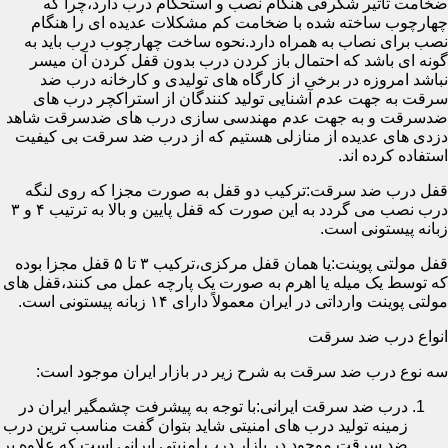
ضخامت تأثیر شگرفی هنگام نصب و استحکام درب دارد،چرا که
چهارچوب ساخته شده با ضخامت کم مشکلات عدیده ای را هنگام
نصب برای نصاب به همراه دارد.نحوه ساخت چهارچوب درب باید به
گونه ای باشد که احتمال باز کردن درب بدون قفل کردن آن میسر
نباشد امروزه در برخی از کارگاه های تولیدی و کارخانه درب ضد
سرقت به جهت عدم آشنایی تولید کنندگان از استراکچر درب های
ضدسرقت و به جهت عدم مهندسی سازی درب های ضدسرقت شاهد
دزدی های عدیده از منازلی هستیم که از درب ضد سرقت بی کیفیت
استفاده کرده اند.
قفل درب ضد سرقت:ترکیب دو قفل به صورت مجزا که روی لنگه
درب نصب می گردد به این صورت که قفل پایین و بالا به ترتیب ۴ و ۳
زبانه پیستونی است.
قفل مولتی پوینت:یا همان قفل مرکزی،ترکیب ۳ تا ۵ قفل مجزا بوده
که توسط یک میله یا اهرم به صورت یک پارچه عمل می کنند،قفل های
مولتی پوینت وارداتی در ایران معمولاً دارای ۱۴ زبانه پیستونی است.
انواع درب ضد سرقت
سه نوع درب ضد سرقت به شرح زیر در بازار ایران موجود است:
درب ضد سرقت ایرانی:با توجه به پیشرفت چشمگیر ایران در
زمینه تولید درب های امنیتی شاید بتوان گفت مناسب ترین درب
ضد سرقت موجود در بازار درب امنیتی ایرانی است که علاوه بر