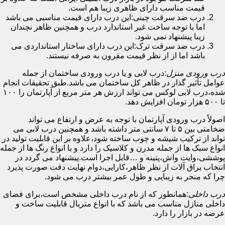
قیمت مناسب دارای ظاهری زیبا هم است.
درب ضد سرقت چینی:این درب دارای قیمت مناسبی می باشد
اما با توجه ساخت غیر استاندارد درب و همچنین ظاهر نچندان
زیبا پیشنهاد نمی شود.
درب ضد سرقت ترک:این درب دارای ساختار استانداردی می
باشد اما از از نظر قیمت مقرون به صرفه نیستند.
درب ورودی منزل
:درب لابی و یا درب ورودی ساختمان از جمله
عوامل تأثیر گذار در ظاهر کل ساختمان می باشد.طبق تحقیقات انجام
شده،درب لابی لوکس می تواند ارزش هر متر مربع از آپارتمان را ۱۰۰
تا ۵۰۰ هزار تومان افزایش دهد.
اصولاً درب ورودی آپارتمان با توجه به عرض و ارتفاع می تواند
ضخامتی بین ۵ تا ۷ سانتی متر داشته باشد و همچنین درب لابی می
تواند از ترکیب شیشه و چوب ساخته شود،علاوه بر این قابلیت تولید در
انواع سبک ها از جمله مدرن و کلاسیک را دارد و با انواع رنگ ها از جمله
پوششی،وایت واش،پتینه و …قابل اجرا است.پیشنهاد می گردد در
انتخاب یراق آلات از نظر ظاهر،کارایی،دوام نهایت دقت صورت پذیرد
چرا که منجر به زیبایی و طول عمر بیشتر درب می شود.
درب داخلی
:همانطور که از نام درب داخلی مشخص است،برای فضای
داخلی منازل مناسب می باشد که با انواع متریال قابلیت ساخت و
عرضه در بازار را دارد.