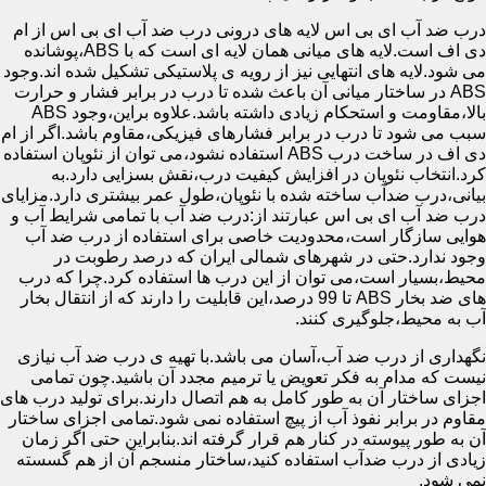
درب ضد آب ای بی اس لایه های درونی درب ضد آب ای بی اس از ام
دی اف است.لایه های میانی همان لایه ای است که با ABS،پوشانده
می شود.لایه های انتهایی نیز از رویه ی پلاستیکی تشکیل شده اند.وجود
ABS در ساختار میانی آن باعث شده تا درب در برابر فشار و حرارت
بالا،مقاومت و استحکام زیادی داشته باشد.علاوه براین،وجود ABS
سبب می شود تا درب در برابر فشارهای فیزیکی،مقاوم باشد.اگر از ام
دی اف در ساخت درب ABS استفاده نشود،می توان از نئوپان استفاده
کرد.انتخاب نئوپان در افزایش کیفیت درب،نقش بسزایی دارد.به
بیانی،درب ضدآب ساخته شده با نئوپان،طول عمر بیشتری دارد.مزایای
درب ضد آب ای بی اس عبارتند از:درب ضد آب با تمامی شرایط آب و
هوایی سازگار است،محدودیت خاصی برای استفاده از درب ضد آب
وجود ندارد.حتی در شهرهای شمالی ایران که درصد رطوبت در
محیط،بسیار است،می توان از این درب ها استفاده کرد.چرا که درب
های ضد بخار ABS تا 99 درصد،این قابلیت را دارند که از انتقال بخار
آب به محیط،جلوگیری کنند.
نگهداری از درب ضد آب،آسان می باشد.با تهیه ی درب ضد آب نیازی
نیست که مدام به فکر تعویض یا ترمیم مجدد آن باشید.چون تمامی
اجزای ساختار آن به طور کامل به هم اتصال دارند.برای تولید درب های
مقاوم در برابر نفوذ آب از پیچ استفاده نمی شود.تمامی اجزای ساختار
آن به طور پیوسته در کنار هم قرار گرفته اند.بنابراین حتی اگر زمان
زیادی از درب ضدآب استفاده کنید،ساختار منسجم آن از هم گسسته
نمی شود.