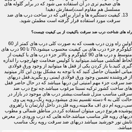
های ضخیم تری در آن استفاده می شود که در برابر گلوله های
مسلسل هم مقاوم است)سفارش دهید!
کیفیت دستگیره ها و ابزار یراقی که در ساخت درب های ضد
سرقت مورد استفاده قرار گرفته است مطمئن شوید.
راه های شناخت درب ضد سرقت باکیفیت از بی کیفیت چیست؟
اولین راه وزن درب هست که به صورت کلی درب های کمتر از 60
کیلوگرم جزء درب های بی کیفیت محسوب میشود،70 تا 90 درب های
متوسط و درب های 90 کیلوگرم و بالاتر جزء درب های با کیفیت از
لحاظ آهنکشی میباشد.میتوانید با کولیس ضخامت چهارچوب را اندازه
گیری کنید.با باز کردن یکی از قفل ها میتوانید از وجود ورق فولادی
میانی اطمینان حاصل کنید که با توجه به مشکل بودن این کار میتونید
از فروشنده تضمین وجود ورق فولادی ایمنی رو بگیرید.قفل دربهای
ضد سرقت جزء مهم امنیتی این دربها میباشد که در حال حاضر قفل
های ساخت کشور ترکیه نسبتا مرغوب میباشد.چه نوع درب ضد
سرقتی مناسب منزل شماست.بیشتر درب های موجود در بازار در
حالت کلی به 4 دسته تقسیم بندی میشود.رویه رنگ،رویه پی وی
سی،رویه ام دی اف ملامینه،رویه فلز،در داخل آپارتمان با راهروی
پوشیده هرنوع دربی میتوان استفاده کرد.در مناطق شمالی و مطوب
دربهای رویه فلز مناسب میباشد.خانه هایی که درب ورودی در معرض
تابش نور خورشید میباشد دربهای ضد سرقت رویه رنگ مناسب
میباشد.