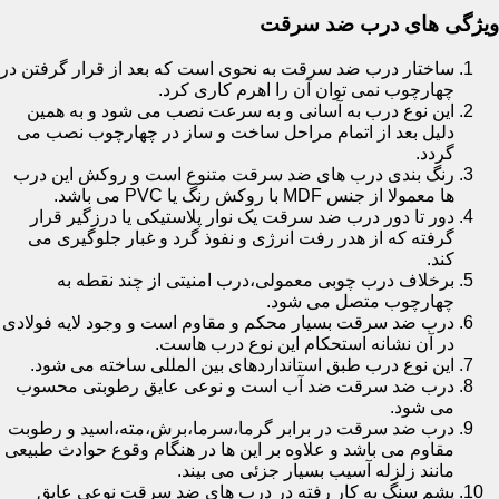
ویژگی های درب ضد سرقت
ساختار درب ضد سرقت به نحوی است که بعد از قرار گرفتن در
چهارچوب نمی توان آن را اهرم کاری کرد.
این نوع درب به آسانی و به سرعت نصب می شود و به همین
دلیل بعد از اتمام مراحل ساخت و ساز در چهارچوب نصب می
گردد.
رنگ بندی درب های ضد سرقت متنوع است و روکش این درب
ها معمولا از جنس MDF با روکش رنگ یا PVC می باشد.
دور تا دور درب ضد سرقت یک نوار پلاستیکی یا درزگیر قرار
گرفته که از هدر رفت انرژی و نفوذ گرد و غبار جلوگیری می
کند.
برخلاف درب چوبی معمولی،درب امنیتی از چند نقطه به
چهارچوب متصل می شود.
درب ضد سرقت بسیار محکم و مقاوم است و وجود لایه فولادی
در آن نشانه استحکام این نوع درب هاست.
این نوع درب طبق استانداردهای بین المللی ساخته می شود.
درب ضد سرقت ضد آب است و نوعی عایق رطوبتی محسوب
می شود.
درب ضد سرقت در برابر گرما،سرما،برش،مته،اسید و رطوبت
مقاوم می باشد و علاوه بر این ها در هنگام وقوع حوادث طبیعی
مانند زلزله آسیب بسیار جزئی می بیند.
پشم سنگ به کار رفته در درب های ضد سرقت نوعی عایق