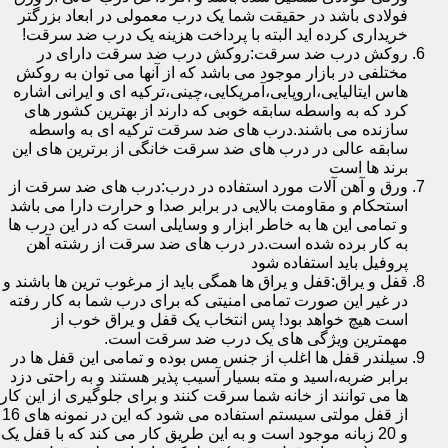
فولادی باشد در حقیقت شما یک درب معمولی در ابعاد بزرگتر
خریداری کرده اید البته با پرداخت هزینه یک درب ضد سرقت!
روکش درب ضد سرقت:روکش درب ضد سرقت دارای در
مختلفی در بازار موجود می باشد که از آنها می توان به روکش
هاس ایتالیایی،اروپایی،آمریکایی،چینی،ترکیه ای و ایرانی اشاره
کرد که به واسطه سابقه خوبی که دارند از بهترین کشور های
سازنده می باشند.درب های ضد سرقت ترکیه ای به واسطه
سابقه عالی در درب های ضد سرقت خانگی از برترین های این
برند ها است
ورق و آهن آلات مورد استفاده در درب:درب های ضد سرقت از
استحکام و مقاومت بالایی در برابر صدا و حرارت دارا می باشد
و تمامی این ها به خاطر ابزار و وسایلی است که در این درب ها
به کار برده شده است.در درب های ضد سرقت از رشته آهن
پروفیل باید استفاده شود
قفل و یراق:قفل و یراق ها همگی باید از مرغوب ترین ها باشند و
در غیر این صورت تمامی امنیتی که برای درب شما به کار رفته
است هیچ خواهد بود! پس انتخاب یک قفل و یراق خوب از
مهمترین ویژگی های یک درب ضد سرقت است.
سیلندر قفل ها اغلب از جنس مس بوده و تمامی این قفل ها در
برابر ضربه،اسید و مته بسیار آسیب پذیر هستند و به راحتی دزد
ها می توانند از خانه شما سرقت کنند و برای جلوگیری از این کار
از قفل مولتی سیستم استفاده می شود که این در نمونه های 16
و 20 زبانه موجود است و به این طریق کار می کند که با قفل یک