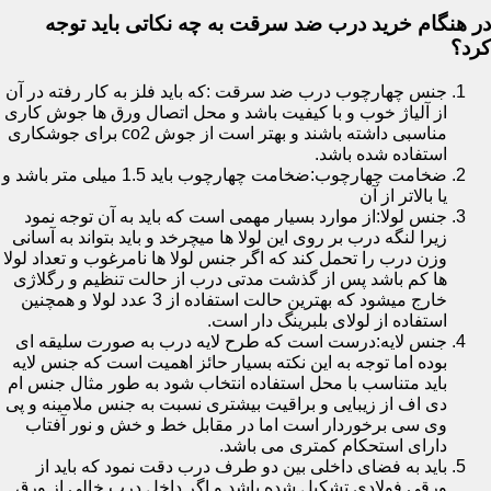
در هنگام خرید درب ضد سرقت به چه نکاتی باید توجه
کرد؟
جنس چهارچوب درب ضد سرقت :که باید فلز به کار رفته در آن
از آلیاژ خوب و با کیفیت باشد و محل اتصال ورق ها جوش کاری
مناسبی داشته باشند و بهتر است از جوش co2 برای جوشکاری
استفاده شده باشد.
ضخامت چهارچوب:ضخامت چهارچوب باید 1.5 میلی متر باشد و
یا بالاتر از آن
جنس لولا:از موارد بسیار مهمی است که باید به آن توجه نمود
زیرا لنگه درب بر روی این لولا ها میچرخد و باید بتواند به آسانی
وزن درب را تحمل کند که اگر جنس لولا ها نامرغوب و تعداد لولا
ها کم باشد پس از گذشت مدتی درب از حالت تنظیم و رگلاژی
خارج میشود که بهترین حالت استفاده از 3 عدد لولا و همچنین
استفاده از لولای بلبرینگ دار است.
جنس لایه:درست است که طرح لایه درب به صورت سلیقه ای
بوده اما توجه به این نکته بسیار حائز اهمیت است که جنس لایه
باید متناسب با محل استفاده انتخاب شود به طور مثال جنس ام
دی اف از زیبایی و براقیت بیشتری نسبت به جنس ملامینه و پی
وی سی برخوردار است اما در مقابل خط و خش و نور آفتاب
دارای استحکام کمتری می باشد.
باید به فضای داخلی بین دو طرف درب دقت نمود که باید از
ورقی فولادی تشکیل شده باشد و اگر داخل درب خالی از ورق