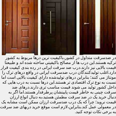
در ضدسرقت متداول در کشور،باکیفیت ترین درها مربوط به کشور
ترکیه هستند.این درب ها از مصالح باکیفیتی ساخته شده اند و طبیعتا
قیمت بالایی نیز دارند.درب ضد سرقت ایرانی در رده بندی کیفیت قرار
دارد.اغلب تولیدکنندگان درب ضدسرقت ایرانی در واقع درهای ترک را
مونتاژ می کنند؛ بنابراین درهای تولیدشده دارای کیفیت بالایی است اما
نسبت به نوع ترک اقتصادی تر هستند.این درها نسبت به درب هایی که
داخل کشور تولید می شوند قیمت مناسب تری دارند.درهای ضد
سرقت چینی به خاطر قیمت پایینشان پرطرفدار هستند.اما اگر به
دنبال خرید یک در ضد سرقت مطمئن هستید،به دنبال انواع ارزان
قیمت نروید؛ چرا که یک درب ضدسرقت ارزان ممکن است مشابه یک
در معمولی عمل کند.بنابراین،لازم است موقع خرید دربهای ضد سرقت
به برخی نکات توجه کنید.