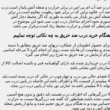
درب ضد آب ای بی اس در برابر حرارت و شعله آتش،پایدار است.درب
ضد آب علاوه براین که در برابر نفوذ رطوبت مقاوم است،در برابر
شعله آتش نیز پایدار می باشد.به طوری که اگر محیط دچار آتش
سوزی شود،اجزای ساختار درب ذوب نمی شود.این موضوع در
شرایطی که فشار و حرارت محیط زیاد است،برقرار می باشد.
هنگام خرید درب ضد حریق به چه نکاتی توجه نماییم
برای حصول اطمینان از عملکرد دربهای ضد حریق مطابق با دسته
بندی و مقاومت آن ها،باید تست روی آن انجام گیرد.5 مرحله اساسی
برای آزمایش در ضد حریق به شرح زیر انجام می گیرد:
1-درب خریداری شده باید دارای گواهینامه فنی و تائیدیه اصالت کالا از
سازمان آتش نشانی باشد.
2-فضای خالی بین درب و چهارچوب در حالی که درب بسته است،باید
4 میلیمتر از قسمت بالا و اطراف باشد.این فاصله در پایین درب می
تواند تا 8 میلیمتر باشد.به عبارتی نور نباید از پایین درب درز نماید.
3-درزگیرهایی که اطراف درب هستند باید دقیق و بدون هیچ آسیبی
نصب شده باشند.همانطور که گفته شد درزگیرها نسبت به حرارت
حساس بوده و به هنگام بروز حریق حجیم شده و مانع از پخش شعله
های آتش و دود می شود.