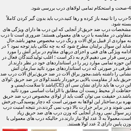
4-صحت و استحکام تمامی لولاهای درب بررسی شود.
5-درب را تا نیمه باز کرده و رها کنید،درب باید بدون گیر کردن کاملاً
بسته شود.
مشخصات درب ضد حریق:از آنجایی که این درب ها دارای ویژگی های
متفاوتی در مقایسه با درب های معمولی هستند؛ ضروری است تا درب
به مواردی از قبیل یراق آلات و رنگ درب مخصوص مجهز باشد.حال
شاید این سوال برایتان مطرح شود که به چه نکاتی باید توجه نمود ؟ در
ادامه ویژگی های فنی و اجزای دربهای مقاوم در برابر آتش را مورد
بررسی قرار می دهیم.لازم به ذکر است ؛ اغلب تولیدکنندگان فعال در
این حوزه تمامی موارد زیر را در استانداردهای خود در نظر دارند.از
طرفی در صورتی که درب استانداردهای مورد تائید سازمان آتش
نشانی را داشته باشد،مجوز یراق آلات در ضد حریق:یراق آلات درب ضد
حریق باید از مقاومت بالایی برخوردار باشند:لولای در ضد حریق :لولای
این درب ها باید دارای نشان سی ای (CE)باشد تا سلامت،ایمنی و
حفاظت از محیط زیست آن مطابق با الزامات اساسی مورد تائید
باشد.در حقیقت می توان گفت باید از لولای مخصوص درب ضد حریق
بهره برد.ساختار این لولاها به صورتی است که دچار پوسیدگی،چرخش
نمی شوند و در برابر حرارت بالا ذوب نمی گردند،در نتیجه امنیت درب
زیر سوال نمی رود.از آنجایی که وزن درب های ضد حریق زیاد
است،معمولاً به 3 عدد لولا نیاز دارند.در حالیکه درب های معمولی با
وزن پایین دارای 2 عدد لولا هستند.