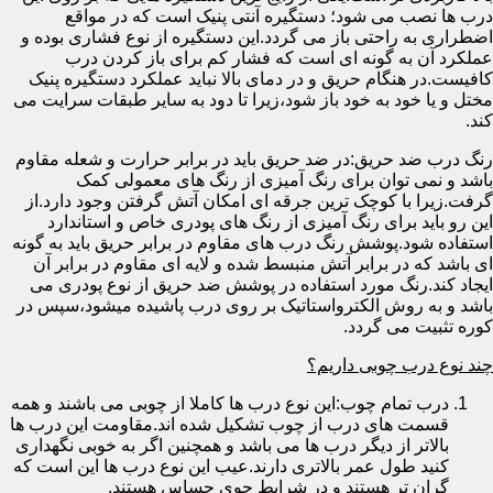
درب ها نصب می شود؛ دستگیره آنتی پنیک است که در مواقع
اضطراری به راحتی باز می گردد.این دستگیره از نوع فشاری بوده و
عملکرد آن به گونه ای است که فشار کم برای باز کردن درب
کافیست.در هنگام حریق و در دمای بالا نباید عملکرد دستگیره پنیک
مختل و یا خود به خود باز شود،زیرا تا دود به سایر طبقات سرایت می
کند.
رنگ درب ضد حریق:در ضد حریق باید در برابر حرارت و شعله مقاوم
باشد و نمی توان برای رنگ آمیزی از رنگ های معمولی کمک
گرفت.زیرا با کوچک ترین جرقه ای امکان آتش گرفتن وجود دارد.از
این رو باید برای رنگ آمیزی از رنگ های پودری خاص و استاندارد
استفاده شود.پوشش رنگ درب های مقاوم در برابر حریق باید به گونه
ای باشد که در برابر آتش منبسط شده و لایه ای مقاوم در برابر آن
ایجاد کند.رنگ مورد استفاده در پوشش ضد حریق از نوع پودری می
باشد و به روش الکترواستاتیک بر روی درب پاشیده میشود،سپس در
کوره تثبیت می گردد.
چند نوع درب چوبی داریم؟
درب تمام چوب:این نوع درب ها کاملا از چوبی می باشند و همه
قسمت های درب از چوب تشکیل شده اند.مقاومت این درب ها
بالاتر از دیگر درب ها می باشد و همچنین اگر به خوبی نگهداری
کنید طول عمر بالاتری دارند.عیب این نوع درب ها این است که
گران تر هستند و در شرایط جوی حساس هستند.