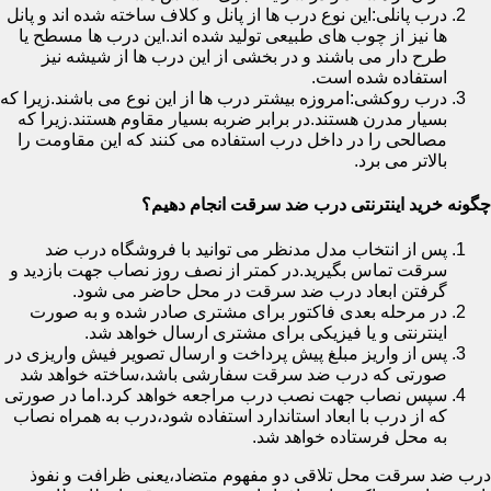
درب پانلی:این نوع درب ها از پانل و کلاف ساخته شده اند و پانل
ها نیز از چوب های طبیعی تولید شده اند.این درب ها مسطح یا
طرح دار می باشند و در بخشی از این درب ها از شیشه نیز
استفاده شده است.
درب روکشی:امروزه بیشتر درب ها از این نوع می باشند.زیرا که
بسیار مدرن هستند.در برابر ضربه بسیار مقاوم هستند.زیرا که
مصالحی را در داخل درب استفاده می کنند که این مقاومت را
بالاتر می برد.
چگونه خرید اینترنتی درب ضد سرقت انجام دهیم؟
پس از انتخاب مدل مدنظر می توانید با فروشگاه درب ضد
سرقت تماس بگیرید.در کمتر از نصف روز نصاب جهت بازدید و
گرفتن ابعاد درب ضد سرقت در محل حاضر می شود.
در مرحله بعدی فاکتور برای مشتری صادر شده و به صورت
اینترنتی و یا فیزیکی برای مشتری ارسال خواهد شد.
پس از واریز مبلغ پیش پرداخت و ارسال تصویر فیش واریزی در
صورتی که درب ضد سرقت سفارشی باشد،ساخته خواهد شد
سپس نصاب جهت نصب درب مراجعه خواهد کرد.اما در صورتی
که از درب با ابعاد استاندارد استفاده شود،درب به همراه نصاب
به محل فرستاده خواهد شد.
درب ضد سرقت محل تلاقی دو مفهوم متضاد،یعنی ظرافت و نفوذ