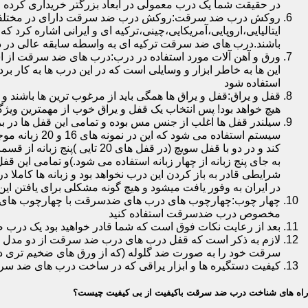
در حقیقت شما یک درب معمولی در ابعاد بزرگتر خریداری کرده ا
روکش درب ضد سرقت:روکش درب ضد سرقت دارای در مختلفی در 
ایتالیایی،اروپایی،آمریکایی،چینی،ترکیه ای و ایرانی اشاره کرد 
باشند.درب های ضد سرقت ترکیه ای به واسطه سابقه عالی در د
ورق و آهن آلات مورد استفاده در درب:درب های ضد سرقت از است
این ها به خاطر ابزار و وسایلی است که در این درب ها به کار 
استفاده شود
قفل و یراق:قفل و یراق ها همگی باید از مرغوب ترین ها باشند 
هیچ خواهد بود! پس انتخاب یک قفل و یراق خوب از مهمترین و
سیلندر قفل ها اغلب از جنس مس بوده و تمامی این قفل ها در برا
سیستم استفاد
به جای پنج زبانه از چهار زبانه استفاده می شود.)و تمامی این 
شرایطی قادر به باز کردن این درب نخواهد بود و زبانه ها کاملا
در ایران به وفور یافت میشود و هیچ گونه مشکلی برای یافتن این
چهار چوب:چهارچوب های درب های ضدسرقت با چهارچوب های درب ه
مخصوص درب ضدسرقت استفاده کنید
بعد از رعایت نکات فوق است که شما قادر خواهید بود یک درب 
لازم به ذکر است که قفل درب های درب ضد سرقت از دو مدل سویچی
سرقت خود را به صورت ضد گلوله (که از ورق های ضخیم تری در
کیفیت دستگیره ها و ابزار یراقی که در ساخت درب های ضد سر
راه های شناخت درب ضد سرقت باکیفیت از بی کیفیت چیست؟