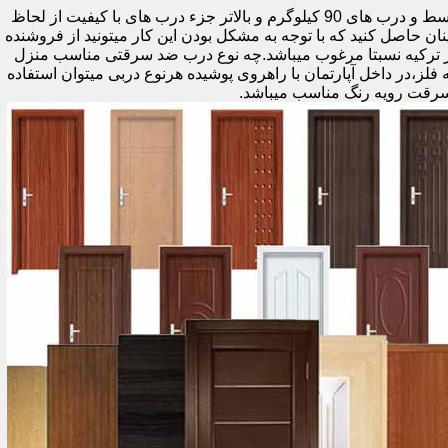
اولین راه وزن درب هست که به صورت کلی درب های کمتر از 60 کیلوگرم جزء درب های بی کیفیت محسوب میشود،70 تا 90 درب های متوسط و درب های 90 کیلوگرم و بالاتر جزء درب های با کیفیت از لحاظ
نان حاصل کنید که با توجه به مشکل بودن این کار میتونید از فروشنده
ر ترکیه نسبتا مرغوب میباشد.چه نوع درب ضد سرقتی مناسب منزل
ام دی اف ملامینه،رویه فلز،در داخل آپارتمان با راهروی پوشیده هرنوع دربی میتوان استفاده
سرقت رویه رنگ مناسب میباشد.