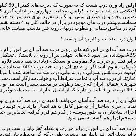
آهنکشی میباشد.میتوانید با کولیس ضخامت چهارچوب را اندازه گیری کنید
تضمین وجود ورق فولادی ایمنی رو بگیرید.قفل دربهای ضد سرقت جزء
شماست.بیشتر در
کرد.در مناطق شمالی و مطوب دربهای رویه فلز مناسب میباشد.خانه 
انواع درب ضد آب و کاربرد آن چیست؟
درب ضد آب ای بی اس لایه های درونی درب ضد آب ای بی اس از ام دی 
فیزیکی،مقاوم باشد.اگ
کیفیت درب،نقش بسزایی دارد.به بیانی،درب ضدآب ساخته شده با نئو
عبارتند از:درب ضد آب با تمامی شرایط آب و هوایی سازگار است،محدو
تا 99 درصد،این قابلیت را دارند که از انتقال بخار آب به محیط،جلوگیری کنند.
نگهداری از درب ضد آب،آسان می باشد.با تهیه ی درب ضد آب نیازی نی
تمامی اجزای ساختار آن به طور کامل به هم اتصال دارند.برای تولید در
اجزای ساختار آن به طور پیوسته در کنار هم قرار گرفته اند.بنابراین 
منسجم آن از هم گسسته نمی شود.
درب ضد آب ای بی اس در برابر حرارت و شعله آتش،پایدار است.درب ضد
برابر شعله آتش نیز پایدار می باشد.به طوری که اگر محیط دچار آت