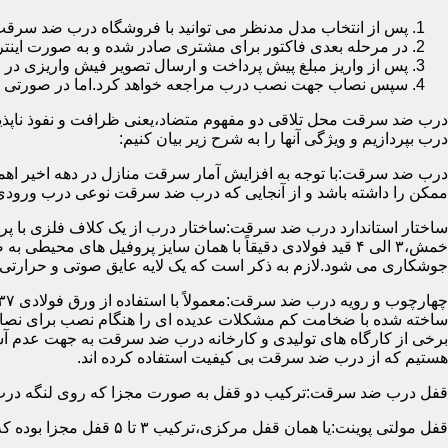
پس از انتخاب مدل مدنظر می توانید با فروشگاه درب ضد سرقت
در مرحله بعدی فاکتور برای مشتری صادر شده و به صورت اینتر
پس از واریز مبلغ پیش پرداخت و ارسال تصویر فیش واریزی 
سپس نصاب جهت نصب درب مراجعه خواهد کرد.اما در صورتی که از
درب ضد سرقت محل تلاقی دو مفهوم متضاد،یعنی ظرافت و نفوذ ناپذیر
درب بپردازیم و ویژگی آنها را به شرح زیر بیان کنیم:
درب ضد سرقت:با توجه به افزایش آمار سرقت منازل در دهه اخیر اهم
ممکن را داشته باشد و از آنجایی که درب ضد سرقت نوعی درب ورودی 
ساختار استاندارد درب ضد سرقت:ساختار درب از یک کلاف فلزی با پر
جوشکاری می شود.لازم به ذکر است که یک لایه عایق صوتی و حرارتی 
ساخته شده با ضخامت کم مشکلات عدیده ای را هنگام نصب برای نصاب 
برخی از کارگاه های تولیدی و کارخانه درب ضد سرقت به جهت عدم 
هستیم که از درب ضد سرقت بی کیفیت استفاده کرده اند.
قفل درب ضد سرقت:ترکیب دو قفل به صورت مجزا که روی لنگه درب نصب می گردد به 
قفل مولتی پوینت:یا همان قفل مرکزی،ترکیب ۳ تا ۵ قفل مجزا بوده که توسط یک میله یا اهرم به صورت یک پارچه عمل می کنند،قفل های مولتی پوینت وارداتی در ایران معمولاً دارای ۱۴ زبانه پیستونی است.