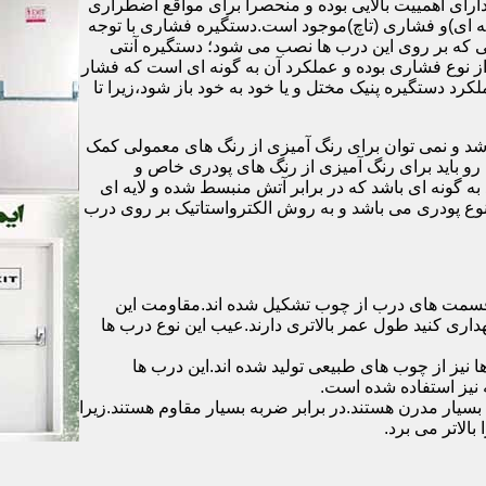
رای اهمییت بالایی بوده و منحصرا برای مواقع اضطراری
 ای)و فشاری (تاچ)موجود است.دستگیره فشاری با توجه
ایی که بر روی این درب ها نصب می شود؛ دستگیره آنتی
ز نوع فشاری بوده و عملکرد آن به گونه ای است که فشار
کرد دستگیره پنیک مختل و یا خود به خود باز شود،زیرا تا
شد و نمی توان برای رنگ آمیزی از رنگ های معمولی کمک
رو باید برای رنگ آمیزی از رنگ های پودری خاص و
ه گونه ای باشد که در برابر آتش منبسط شده و لایه ای
 نوع پودری می باشد و به روش الکترواستاتیک بر روی درب
ه قسمت های درب از چوب تشکیل شده اند.مقاومت این
هداری کنید طول عمر بالاتری دارند.عیب این نوع درب ها
ها نیز از چوب های طبیعی تولید شده اند.این درب ها
 نیز استفاده شده است.
بسیار مدرن هستند.در برابر ضربه بسیار مقاوم هستند.زیرا
الاتر می برد.