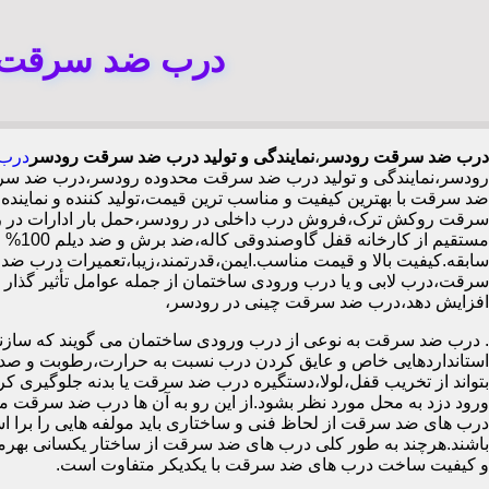
درب ضد سرقت ر
درب ضد سرقت رودسر
،
نمایندگی و تولید درب ضد سرقت رودسر
درب 
رودسر،نمایندگی و تولید درب ضد سرقت محدوده رودسر،درب ضد سر
ضد سرقت با بهترین کیفیت و مناسب ترین قیمت،تولید کننده و نما
سرقت روکش ترک،فروش درب داخلی در رودسر،حمل بار ادارات در ر
سابقه.کیفیت بالا و قیمت مناسب.ایمن،قدرتمند،زیبا،تعمیرات درب ضد
افزایش دهد،درب ضد سرقت چینی در رودسر،
.
درب ضد سرقت به نوعی از درب ورودی ساختمان می گویند که سازنده
استانداردهایی خاص و عایق کردن درب نسبت به حرارت،رطوبت و صدا،آ
بتواند از تخریب قفل،لولا،دستگیره درب ضد سرقت یا بدنه جلوگیری کرده
ورود دزد به محل مورد نظر بشود.از این رو به آن ها درب ضد سرقت می
درب های ضد سرقت از لحاظ فنی و ساختاری باید مولفه هایی را برا استا
باشند.هرچند به طور کلی درب های ضد سرقت از ساختار یکسانی بهرم
و کیفیت ساخت درب های ضد سرقت با یکدیکر متفاوت است.