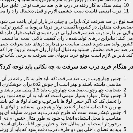
پشم سنگ به کار رفته در درب های ضد سرقت نوعی عایق حرارتی
درب امنیتی قابلیت نصب چشمی،آلارم و قفل دیجیتال را دارا می 
سه نوع در ضد سرقت ترک،ایرانی و چینی در بازار ایران یافت می شود.ا
ضدسرقت متداول در کشور،باکیفیت ترین درها مربوط به کشور ترکیه هس
بالایی نیز دارند.درب ضد سرقت ایرانی در رده بندی کیفیت قرار دارد.
می کنند؛ بنابراین درهای تولیدشده دارای کیفیت بالایی است اما نسبت 
کشور تولید می شوند قیمت مناسب تری دارند.درهای ضد سرقت چینی به 
در ضد سرقت مطمئن هستید،به دنبال انواع ارزان قیمت نروید؛ چرا
کند.بنابراین،لازم است موقع خرید دربهای ضد سرقت به برخی نکات توج
در هنگام خرید درب ضد سرقت به چه نکاتی باید توجه کرد؟
جنس چهارچوب درب ضد سرقت :که باید فلز به کار رفته در آن ا
مناسبی داشته باشند و بهتر است از جوش co2 برای جوشکاری استفاده شده باشد.
ضخامت چهارچوب:ضخامت چهارچوب باید 1.5 میلی متر باشد و یا بالاتر از آن
جنس لولا:از موارد بسیار مهمی است که باید به آن توجه نمود زیرا
را تحمل کند که اگر جنس لولا ها نامرغوب و تعداد لولا ها کم 
بهترین حالت استفاده از 3 عدد لولا و همچنین استفاده از لولای بلبرینگ دار است.
جنس لایه:درست است که طرح لایه درب به صورت سلیقه ای بوده ا
متناسب با محل استفاده انتخاب شود به طور مثال جنس ام دی ا
برخوردار است اما در مقابل خط و خش و نور آفتاب دارای استح
باید به فضای داخلی بین دو طرف درب دقت نمود که باید از ورق