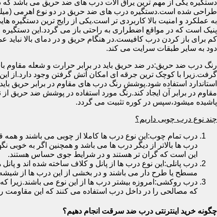
دستگیره یکی از مهم ترین یراق آلات درب های ضد حریق می باشد که دا
طراحی شده است.دستگیره درب های ضد حریق در دو نوع اهرمی (میله
به عملکرد و امنیت بالا کاربردی تر است.یکی از رایج ترین دستگیره ه
پنیک است که در مواقع اضطراری به راحتی باز می گردد.این دستگیره ا
کم برای باز کردن درب کافیست.در هنگام حریق و در دمای بالا نباید عمل
دود به سایر طبقات سرایت می کند.
رنگ درب ضد حریق:در ضد حریق باید در برابر حرارت و شعله مقاوم با
گرفت.زیرا با کوچک ترین جرقه ای امکان آتش گرفتن وجود دارد.از این 
استاندارد استفاده شود.پوشش رنگ درب های مقاوم در برابر حریق باید ب
مقاوم در برابر آن ایجاد کند.رنگ مورد استفاده در پوشش ضد حریق از
پاشیده میشود،سپس در کوره تثبیت می گردد.
چند نوع درب چوبی داریم؟
درب تمام چوب:این نوع درب ها کاملا از چوبی می باشند و هم
درب ها بالاتر از دیگر درب ها می باشد و همچنین اگر به خوبی نگ
این است که گران تر هستند و در شرایط جوی حساس هستند.
درب پانلی:این نوع درب ها از پانل و کلاف ساخته شده اند و پانل 
مسطح یا طرح دار می باشند و در بخشی از این درب ها از شیشه
درب روکشی:امروزه بیشتر درب ها از این نوع می باشند.زیرا که 
که مصالحی را در داخل درب استفاده می کنند که این مقاومت را ب
چگونه خرید اینترنتی درب ضد سرقت انجام دهیم؟