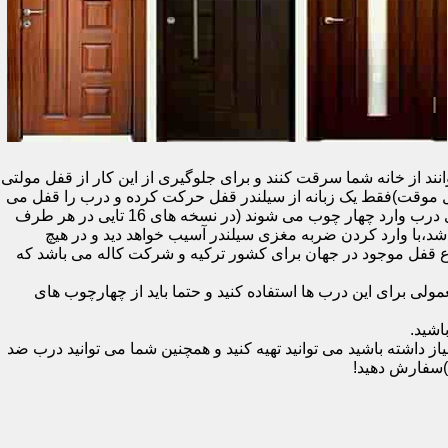
نند از خانه شما سرقت کنند و برای جلوگیری از این کار از قفل مولتی
قفل یک سویچ (به معنای قفل موقت)فقط یک زبانه از سیلندر قفل حرکت کرده و درب را قفل می
کند و در دو با قفل سویچ (در قفل های 20 تایی )پنج زبانه از قسمت بالای درب،پانزده زبانه هم از قسمت بالا،وسط و پایین قسمت کناری درب وارد چهار چوب می شوند (در نسخه های 16 تایی در هر طرف
اشد،با وارد کردن ضربه مغزی سیلندر آسیب خواهد دید و در هیچ
ن نوع قفل موجود در جهان برای کشور ترکیه و شرکت کاله می باشد که
 برای این درب ها استفاده کنید و حتما باید از چهارچوب های
اشید.
داشته باشید می توانید تهیه کنید و همچنین شما می توانید درب ضد
)سفارش دهید!