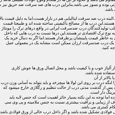
 بوده و نسوز می باشد.بنابراین درب های ضد سرقت ضد حریق نیز می
باشد.
لبته درب ضد سرقت ایتالیایی هم در بازار هست،اما به دلیل قیمت بال
تند.این درب ها از مصالح باکیفیتی ساخته شده اند و طبیعتا قیمت
اغلب تولیدکنندگان درب ضدسرقت ایرانی در واقع درهای ترک را مونتاژ
به نوع ترک اقتصادی تر هستند.این درها نسبت به درب هایی که داخل
خاطر قیمت پایینشان پرطرفدار هستند.اما اگر به دنبال خرید یک
 که یک درب ضدسرقت ارزان ممکن است مشابه یک در معمولی عمل
ه کنید.
ز آلیاژ خوب و با کیفیت باشد و محل اتصال ورق ها جوش کاری
 لنگه درب بر روی این لولا ها میچرخد و باید بتواند به آسانی وزن درب
باشد پس از گذشت مدتی درب از حالت تنظیم و رگلاژی خارج میشود که
ما توجه به این نکته بسیار حائز اهمیت است که جنس لایه باید
ف از زیبایی و براقیت بیشتری نسبت به جنس ملامینه و پی وی سی
کام کمتری می باشد.
ی فولادی تشکیل شده باشد و اگر داخل درب خالی از ورق فولادی باشد