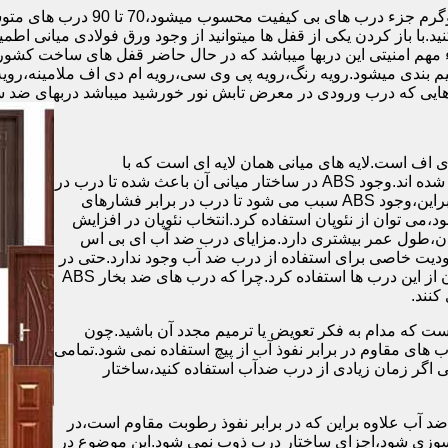
.با باز کردن یکی از قفل ها میتوانید از وجود ورق فولادی میانی اطمی
 مهم امنیتی این دربها میباشد که در حال حاضر قفل های ساخت کشو
ب های موجود در بازار در حالت کلی به 4 دسته تقسیم بندی میشود.رویه رنگ،رویه پی وی سی،رویه 
هایی که درب ورودی در معرض تابش نور خورشید میباشد دربهای ضد 
اف است.لایه های میانی همان لایه ای است که با
ABS،پوشانده می شود.لایه های انتهایی نیز از رویه ی پلاستیکی تشکیل شده اند.وجود ABS در ساختار میانی آن باعث شده تا درب در
برابر فشار و حرارت بالا،مقاومت و استحکام زیادی داشته باشد.علاوه براین،وجود ABS سبب می شود تا درب در برابر فشارهای
ر از ام دی اف در ساخت درب ABS استفاده نشود،می توان از نئوپان استفاده کرد.انتخاب نئوپان در افزایش
پان،طول عمر بیشتری دارد.مزایای درب ضد آب ای بی اس
دیت خاصی برای استفاده از درب ضد آب وجود ندارد.حتی در
شهرهای شمالی ایران که درصد رطوبت در محیط،بسیار است،می توان از این درب ها استفاده کرد.چرا که درب های ضد بخار ABS
ست که مدام به فکر تعویض یا ترمیم مجدد آن باشید.چون
ب های مقاوم در برابر نفوذ آب از پیچ استفاده نمی شود.تمامی
حتی اگر زمان زیادی از درب ضدآب استفاده کنید،ساختار
 آب علاوه براین که در برابر نفوذ رطوبت مقاوم است،در
ش سوزی شود،اجزای ساختار درب ذوب نمی شود.این موضوع در