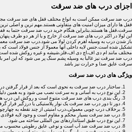
اجزای درب های ضد سرقت
درب ضد سرقت ممکن است به انواع مختلف قفل های ضد سرقت مجهز 
قفل ها دارای میزان امنیت های متفاوتی هستند.مهم ترین و اصلی ترین
سرقت،قفل ها هستند.بنابراین هنگام خرید درب ضد سرقت حتما به قفل 
این لولا در اکثر درب های ضد سرقت از خارج و یا از هر دو طرف پنهان 
باز شدن درب به وسیله اهرم کردن لولا می شود.درب ضد سرقت معمولا
تشکیل شده است.جنس لایه داخلی آنها معمولا از جنس فولاد است که با
مختلف مانند ام دی اف،اچ دی اف،فلز،شیشه و غیره روکش شده است
درب ضد سرقت نیز غالبا به وسیله پشم سنگ پر می شود که این امر
سرقت عایق صدا و حرارت نیز باشد
ویژگی های درب ضد سرقت
ساختار درب ضد سرقت به نحوی است که بعد از قرار گرفتن در چ
این نوع درب به آسانی و به سرعت نصب می شود و به همین دلی
رنگ بندی درب های ضد سرقت متنوع است و روکش این درب ها معمولا از جنس MDF با روکش
دور تا دور درب ضد سرقت یک نوار پلاستیکی یا درزگیر قرار گرفت
برخلاف درب چوبی معمولی،درب امنیتی از چند نقطه به چهارچ
درب ضد سرقت بسیار محکم و مقاوم است و وجود لایه فولادی د
این نوع درب طبق استانداردهای بین المللی ساخته می شود.
درب ضد سرقت ضد آب است و نوعی عایق رطوبتی محسوب می
درب ضد سرقت در برابر گرما،سرما،برش،مته،اسید و رطوبت مقاوم