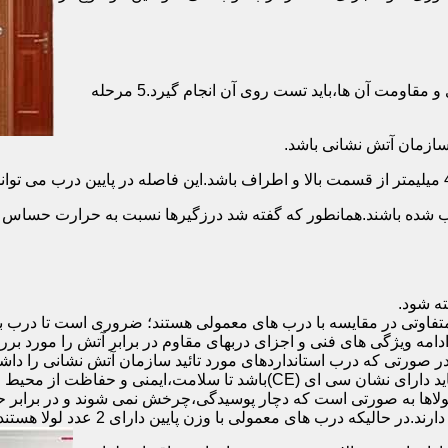
برای حصول اطمینان از عملکرد دربهای ضد حریق مطابق با دسته بندی و مقاومت آن ها،باید تست روی آن انجام گیرد.5 مرحله
صب شده باشند.همانطور که گفته شد درزگیرها نسبت به حرارت حساس ب
تفاوتی در مقایسه با درب های معمولی هستند؛ ضروری است تا درب ب
 ادامه ویژگی های فنی و اجزای دربهای مقاوم در برابر آتش را مورد بر
 در صورتی که درب استانداردهای مورد تائید سازمان آتش نشانی را داش
مقاومت بالایی برخوردار باشند:لولای در ضد حریق :لولای این درب ها باید دار
لاها به صورتی است که دچار پوسیدگی،چرخش نمی شوند و در برابر حرا