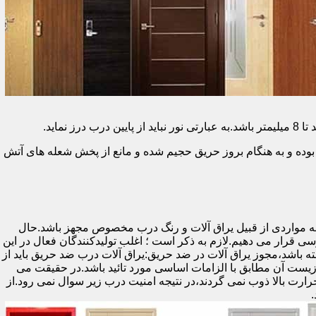
وده و به هنگام بروز حریق حجیم شده و مانع از پخش شعله های آتش
ه مواردی از قبیل یراق آلات و رنگ درب مخصوص مجهز باشد.حال
رسی قرار می دهیم.لازم به ذکر است ؛ اغلب تولیدکنندگان فعال در این
ته باشد،مجوز یراق آلات در ضد حریق:یراق آلات درب ضد حریق باید از
ای نشان سی ای (CE)باشد تا سلامت،ایمنی و حفاظت از محیط زیست آن مطابق با الزامات اساسی مورد تائید باشد.در حقیقت می
رت بالا ذوب نمی گردند،در نتیجه امنیت درب زیر سوال نمی رود.از