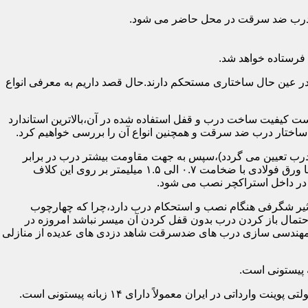
اد درب ضد سرقت در محل حاضر می شود.
فرستاده خواهد شد.
ر عین حال ساختاری مستحکم دارند.حال قصد داریم به معرفی انواع
 کیفیت ساخت درب و قفل استفاده شده در آن،بالاترین استاندارد
اختار درب ضد سرقت و همچنین انواع آن را بررسی خواهیم کرد.
درب تعیین می گردد)،سپس به جهت مقاومت بیشتر درب در برابر
خمش،۳ الی ۴ قید فولادی دقیقاً با همان سایز پروفیل های محیطی به صورت افقی به دو قید پروفیل عمودی محیطی جوش می شود و در انتها ورق فولادی با ضخامت ۰.۷ الی ۱.۵ میلیمتر بر روی این کلاف
 در داخل استراکچر نصب می شود.
۱.۵ تا ۲ میلی متر ساخته شده است،که این ضخامت تأثیر شگرفی هنگام نصب و استحکام درب دارد،چرا که چهارچوب
حتمال باز کردن درب بدون قفل کردن آن میسر نباشد امروزه در
م مهندسی سازی درب های ضدسرقت شاهد دزدی های عدیده از منازلی