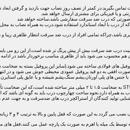
 تماس بگیرید.در کمتر از نصف روز نصاب جهت بازدید و گرفتن ابع
نتی و یا فیزیکی برای مشتری ارسال خواهد شد.
در صورتی که درب ضد سرقت سفارشی باشد،ساخته خواهد شد
 درب با ابعاد استاندارد استفاده شود،درب به همراه نصاب به محل 
ی باشد،چراکه تمامی افراد از درب ضد سرقت انتظار ظاهری زیبا و د
یت درب ضد سرقت بیش از پیش پرنگ تر شده است،از این رو می بایست
هم محسوب می شود باید از ظاهری مناسب برخوردار باشد در ادامه س
وفیل های فولادی ساخته می شود.(سایز این پروفیل بسته به ضخامت 
با جنس های پلی اورتان،پشم سنگ،پشم شیشه و یا عایق پلی استایرن
چهارچوب و رویه درب ضد سرقت:معمولاً با استفاده از ورق فولادی ST۳۷ به ضخامت 
به همراه دارد.نحوه ساخت چهارچوب درب باید به گونه ای باشد که ا
آشنایی تولید کنندگان از استراکچر درب های ضدسرقت و به جهت عد
این صورت که قفل پایین و بالا به ترتیب ۴ و ۳ زبانه پیستونی است.