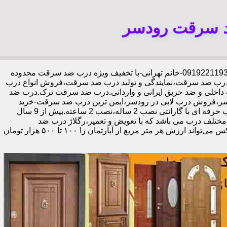
د سرقت رودسر
،09192211934-خانم تهرانی-با تخفیف ویژه درب ضد سرقت محدوده
درب ضد سرقت،نمایندگی و تولید درب ضد سرقت،فروش انواع درب
 داخلی و ضد حریق ایرانی و وارداتی.درب ضد سرقت ترک.درب ضد
ر،فروش درب لابی در رودسر،ایمن ترین درب ضد سرقت-خرید
مستقیم از کارخانه قفل گاوصندوقی کاله،ضد برش و ضد دیلم 100% وارداتی،ورق فولادی دوبل چهارطرفه،عایق حرارت و صوت،اکیپ نصاب حرفه ای با گارانتی نصب 2 ساله،نصب 2 ساعته.بیش از 9 سال
 مختلف درب می باشد که با تعویض و تعمیر،رگلاژ درب ضد
سرقت،درب لابی و یا درب ورودی ساختمان از جمله عوامل تأثیر گذار در ظاهر کل ساختمان می‌باشد.طبق تحقیقات انجام شده،درب لابی لوکس می‌تواند ارزش هر متر مربع از آپارتمان را ۱۰۰ تا ۵۰۰ هزار تومان