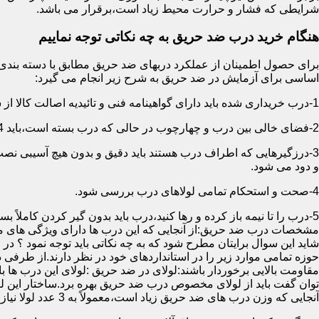
شرایطی که فشار و حرارت محیط زیاد است،برقرار می باشد.
هنگام خرید درب ضد حریق به چه نکاتی توجه نماییم
اساسی برای آزمایش در ضد حریق به شرح زیر انجام می گیرد:
1-درب خریداری شده باید دارای گواهینامه فنی و تائیدیه اصالت کالا از سازمان آتش نشانی باشد.
2-فضای خالی بین درب و چهارچوب در حالی که درب بسته است،باید 4 میلیمتر از قسمت بالا و اطراف باشد.این فاصله در پایین درب می تواند تا 8 میلیمتر باشد.به عبارتی نور نباید از پایین درب درز نماید.
3-درزگیرهایی که اطراف درب هستند باید دقیق و بدون هیچ آسیبی ن
و دود می شود.
4-صحت و استحکام تمامی لولاهای درب بررسی شود.
5-درب را تا نیمه باز کرده و رها کنید،درب باید بدون گیر کردن کاملاً بسته شود.
مشخصات درب ضد حریق:از آنجایی که این درب ها دارای ویژگی های م
شاید این سوال برایتان مطرح شود که به چه نکاتی باید توجه نمود ؟ در
حوزه تمامی موارد زیر را در استانداردهای خود در نظر دارند.از طرفی
توان گفت باید از لولای مخصوص درب ضد حریق بهره برد.ساختار این لو
آنجایی که وزن درب های ضد حریق زیاد است،معمولاً به 3 عدد لولا نیاز دارند.در حالیکه درب های معمولی با وزن پایین دارای 2 عدد لولا هستند.