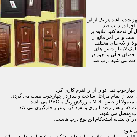
شده باشد.هر یک از این
 اجزا در درب ضد
آن توجه کنید.علاوه بر
است و این امر مانع از
 از لایه های مختلف
 یک لایه از جنس های
.فضای خالی موجود در
 باعث می شود درب ضد
هارچوب نمی توان آن را اهرم کاری کرد.
ل بعد از اتمام مراحل ساخت و ساز در چهارچوب نصب می گردد.
 رنگ یا PVC می باشد.
ه که از هدر رفت انرژی و نفوذ گرد و غبار جلوگیری می کند.
وب متصل می شود.
ر آن نشانه استحکام این نوع درب هاست.
 شود.
 می باشد و علاوه بر این ها در هنگام وقوع حوادث طبیعی مانند زل