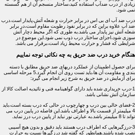
زیادی از درب ضدآب استفاده کنید،ساختار منسجم آن از هم گسسته
نمی شود.
درب ضد آب ای بی اس در برابر حرارت و شعله آتش،پایدار است.درب
ضد آب علاوه براین که در برابر نفوذ رطوبت مقاوم است،در برابر
شعله آتش نیز پایدار می باشد.به طوری که اگر محیط دچار آتش
سوزی شود،اجزای ساختار درب ذوب نمی شود.این موضوع در
شرایطی که فشار و حرارت محیط زیاد است،برقرار می باشد.
هنگام خرید درب ضد حریق به چه نکاتی توجه نماییم
برای حصول اطمینان از عملکرد دربهای ضد حریق مطابق با دسته
بندی و مقاومت آن ها،باید تست روی آن انجام گیرد.5 مرحله اساسی
برای آزمایش در ضد حریق به شرح زیر انجام می گیرد:
1-درب خریداری شده باید دارای گواهینامه فنی و تائیدیه اصالت کالا از
سازمان آتش نشانی باشد.
2-فضای خالی بین درب و چهارچوب در حالی که درب بسته است،باید
4 میلیمتر از قسمت بالا و اطراف باشد.این فاصله در پایین درب می
تواند تا 8 میلیمتر باشد.به عبارتی نور نباید از پایین درب درز نماید.
3-درزگیرهایی که اطراف درب هستند باید دقیق و بدون هیچ آسیبی
نصب شده باشند.همانطور که گفته شد درزگیرها نسبت به حرارت