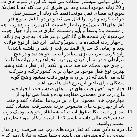
از قفل مولتی سیستم استفاده می شود که این در نمونه های 16
و 20 زبانه موجود است و به این طریق کار می کند که با قفل یک
سویچ (به معنای قفل موقت)فقط یک زبانه از سیلندر قفل
حرکت کرده و درب را قفل می کند و در دو با قفل سویچ (در
قفل های 20 تایی )پنج زبانه از قسمت بالای درب،پانزده زبانه هم
از قسمت بالا،وسط و پایین قسمت کناری درب وارد چهار چوب
می شوند (در نسخه های 16 تایی در هر طرف به جای پنج زبانه
از چهار زبانه استفاده می شود.)و تمامی این قفل از نوع فولادی
بوده و زمانی که سارق قصد سرقت از شما را داشته باشد،با
وارد کردن ضربه مغزی سیلندر آسیب خواهد دید و در هیچ
شرایطی قادر به باز کردن این درب نخواهد بود و زبانه ها کاملا
در جای خود محکم خواهند ماند.این نکته را در نظر داشته باشید
بهترین نوع قفل موجود در جهان برای کشور ترکیه و شرکت
کاله می باشد که در ایران به وفور یافت میشود و هیچ گونه
مشکلی برای یافتن این نوع قفل ها نمی باشد.
چهار چوب:چهارچوب های درب های ضدسرقت با چهارچوب
های درب های معمولی متفاوت بوده و شما نمی توانید از
چهارچوب های معمولی برای این درب ها استفاده کنید و حتما
باید از چهارچوب های مخصوص درب ضدسرقت استفاده کنید
بعد از رعایت نکات فوق است که شما قادر خواهید بود یک درب
ضد سرقت عالی داشته باشید که از امنیت مکان مورد نظرتان
مطمئن باشید.
لازم به ذکر است که قفل درب های درب ضد سرقت از دو مدل
سویچی و گاوصندوقی می باشند و شما بسته به نیازتان هر کدام