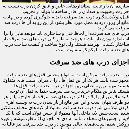
سازنده آن با رعایت استانداردهایی خاص و عایق کردن درب نسبت به
حرارت،رطوبت و صدا،آن را قادر ساخته تا بتواند از تخریب
قفل،لولا،دستگیره درب ضد سرقت یا بدنه جلوگیری کرده و در نهایت
مانع از ورود دزد به محل مورد نظر بشود.از این رو به آن ها درب ضد
سرقت می گویند.
درب های ضد سرقت از لحاظ فنی و ساختاری باید مولفه هایی را برا
استاندارد بودن دارا باشند.هرچند به طور کلی درب های ضد سرقت از
ساختار یکسانی بهرمند هستند ولی نوع ساخت و کیفیت ساخت درب
های ضد سرقت با یکدیکر متفاوت است.
اجزای درب های ضد سرقت
درب ضد سرقت ممکن است به انواع مختلف قفل های ضد سرقت
مجهز شده باشد.هر یک از این قفل ها دارای میزان امنیت های متفاوتی
هستند.مهم ترین و اصلی ترین اجزا در درب ضد سرقت،قفل ها
هستند.بنابراین هنگام خرید درب ضد سرقت حتما به قفل آن توجه
کنید.علاوه بر این لولا در اکثر درب های ضد سرقت از خارج و یا از هر
دو طرف پنهان است و این امر مانع از باز شدن درب به وسیله اهرم
کردن لولا می شود.درب ضد سرقت معمولا از لایه های مختلف تشکیل
شده است.جنس لایه داخلی آنها معمولا از جنس فولاد است که با یک
لایه از جنس های مختلف مانند ام دی اف،اچ دی اف،فلز،شیشه و غیره
روکش شده است.فضای خالی موجود در درب ضد سرقت نیز غالبا به