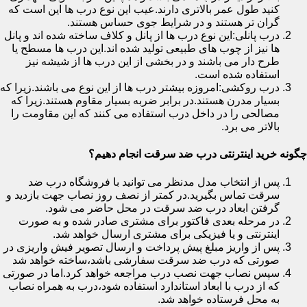
کنید طول عمر بالاتری دارند.عیب این نوع درب ها این است که
گران تر هستند و در شرایط جوی حساس هستند.
درب پانلی:این نوع درب ها از پانل و کلاف ساخته شده اند و پانل
ها نیز از چوب های طبیعی تولید شده اند.این درب ها مسطح یا
طرح دار می باشند و در بخشی از این درب ها از شیشه نیز
استفاده شده است.
درب روکشی:امروزه بیشتر درب ها از این نوع می باشند.زیرا که
بسیار مدرن هستند.در برابر ضربه بسیار مقاوم هستند.زیرا که
مصالحی را در داخل درب استفاده می کنند که این مقاومت را
بالاتر می برد.
چگونه خرید اینترنتی درب ضد سرقت انجام دهیم؟
پس از انتخاب مدل مدنظر می توانید با فروشگاه درب ضد
سرقت تماس بگیرید.در کمتر از نصف روز نصاب جهت بازدید و
گرفتن ابعاد درب ضد سرقت در محل حاضر می شود.
در مرحله بعدی فاکتور برای مشتری صادر شده و به صورت
اینترنتی و یا فیزیکی برای مشتری ارسال خواهد شد.
پس از واریز مبلغ پیش پرداخت و ارسال تصویر فیش واریزی در
صورتی که درب ضد سرقت سفارشی باشد،ساخته خواهد شد
سپس نصاب جهت نصب درب مراجعه خواهد کرد.اما در صورتی
که از درب با ابعاد استاندارد استفاده شود،درب به همراه نصاب
به محل فرستاده خواهد شد.