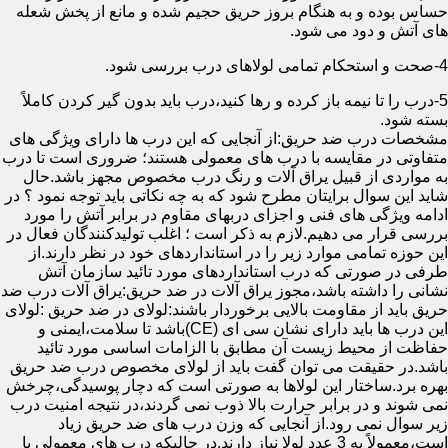
حساس بوده و به هنگام بروز حریق حجیم شده و مانع از پخش شعله
های آتش و دود می شود.
4-صحت و استحکام تمامی لولاهای درب بررسی شود.
5-درب را تا نیمه باز کرده و رها کنید،درب باید بدون گیر کردن کاملاً
بسته شود.
مشخصات درب ضد حریق:از آنجایی که این درب ها دارای ویژگی های
متفاوتی در مقایسه با درب های معمولی هستند؛ ضروری است تا درب
به مواردی از قبیل یراق آلات و رنگ درب مخصوص مجهز باشد.حال
شاید این سوال برایتان مطرح شود که به چه نکاتی باید توجه نمود ؟ در
ادامه ویژگی های فنی و اجزای دربهای مقاوم در برابر آتش را مورد
بررسی قرار می دهیم.لازم به ذکر است ؛ اغلب تولیدکنندگان فعال در
این حوزه تمامی موارد زیر را در استانداردهای خود در نظر دارند.از
طرفی در صورتی که درب استانداردهای مورد تائید سازمان آتش
نشانی را داشته باشد،مجوز یراق آلات در ضد حریق:یراق آلات درب ضد
حریق باید از مقاومت بالایی برخوردار باشند:لولای در ضد حریق :لولای
این درب ها باید دارای نشان سی ای (CE)باشد تا سلامت،ایمنی و
حفاظت از محیط زیست آن مطابق با الزامات اساسی مورد تائید
باشد.در حقیقت می توان گفت باید از لولای مخصوص درب ضد حریق
بهره برد.ساختار این لولاها به صورتی است که دچار پوسیدگی،چرخش
نمی شوند و در برابر حرارت بالا ذوب نمی گردند،در نتیجه امنیت درب
زیر سوال نمی رود.از آنجایی که وزن درب های ضد حریق زیاد
است،معمولاً به 3 عدد لولا نیاز دارند.در حالیکه درب های معمولی با