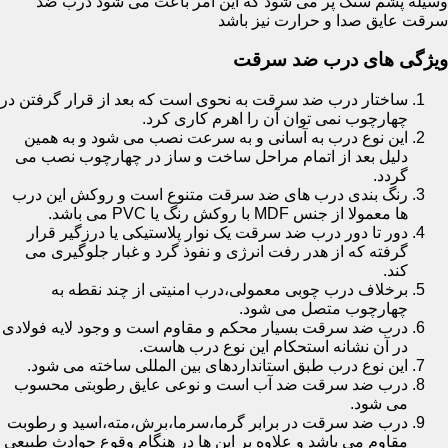
وسیله پشم سنگ پر می شود که این امر باعث می شود درب ضد
سرقت عایق صدا و حرارت نیز باشد
ویژگی های درب ضد سرقت
ساختار درب ضد سرقت به نحوی است که بعد از قرار گرفتن در
چهارچوب نمی توان آن را اهرم کاری کرد.
این نوع درب به آسانی و به سرعت نصب می شود و به همین
دلیل بعد از اتمام مراحل ساخت و ساز در چهارچوب نصب می
گردد.
رنگ بندی درب های ضد سرقت متنوع است و روکش این درب
ها معمولا از جنس MDF با روکش رنگ یا PVC می باشد.
دور تا دور درب ضد سرقت یک نوار پلاستیکی یا درزگیر قرار
گرفته که از هدر رفت انرژی و نفوذ گرد و غبار جلوگیری می
کند.
برخلاف درب چوبی معمولی،درب امنیتی از چند نقطه به
چهارچوب متصل می شود.
درب ضد سرقت بسیار محکم و مقاوم است و وجود لایه فولادی
در آن نشانه استحکام این نوع درب هاست.
این نوع درب طبق استانداردهای بین المللی ساخته می شود.
درب ضد سرقت ضد آب است و نوعی عایق رطوبتی محسوب
می شود.
درب ضد سرقت در برابر گرما،سرما،برش،مته،اسید و رطوبت
مقاوم می باشد و علاوه بر این ها در هنگام وقوع حوادث طبیعی