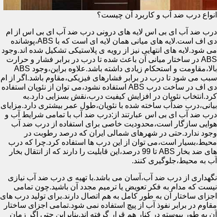
انواع درب ضد آب و کاربرد آن چیست؟
درب ضد آب ای بی اس لایه های درونی درب ضد آب ای بی اس از ام
دی اف است.لایه های میانی همان لایه ای است که با ABS،پوشانده
می شود.لایه های انتهایی نیز از رویه ی پلاستیکی تشکیل شده اند.وجود
ABS در ساختار میانی آن باعث شده تا درب در برابر فشار و حرارت
بالا،مقاومت و استحکام زیادی داشته باشد.علاوه براین،وجود ABS
سبب می شود تا درب در برابر فشارهای فیزیکی،مقاوم باشد.اگر از ام
دی اف در ساخت درب ABS استفاده نشود،می توان از نئوپان استفاده
کرد.انتخاب نئوپان در افزایش کیفیت درب،نقش بسزایی دارد.به
بیانی،درب ضدآب ساخته شده با نئوپان،طول عمر بیشتری دارد.مزایای
درب ضد آب ای بی اس عبارتند از:درب ضد آب با تمامی شرایط آب و
هوایی سازگار است،محدودیت خاصی برای استفاده از درب ضد آب
وجود ندارد.حتی در شهرهای شمالی ایران که درصد رطوبت در
محیط،بسیار است،می توان از این درب ها استفاده کرد.چرا که درب
های ضد بخار ABS تا 99 درصد،این قابلیت را دارند که از انتقال بخار
آب به محیط،جلوگیری کنند.
نگهداری از درب ضد آب،آسان می باشد.با تهیه ی درب ضد آب نیازی
نیست که مدام به فکر تعویض یا ترمیم مجدد آن باشید.چون تمامی
اجزای ساختار آن به طور کامل به هم اتصال دارند.برای تولید درب های
مقاوم در برابر نفوذ آب از پیچ استفاده نمی شود.تمامی اجزای ساختار
آن به طور پیوسته در کنار هم قرار گرفته اند.بنابراین حتی اگر زمان