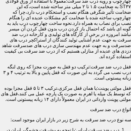
چهارچوب و رویه درب ضد سرقت:معمولاً با استفاده از ورق فولادی
ST۳۷ به ضخامت ۱.۵ تا ۲ میلی متر ساخته شده است،که این
ضخامت تأثیر شگرفی هنگام نصب و استحکام درب دارد،چرا که
چهارچوب ساخته شده با ضخامت کم مشکلات عدیده ای را هنگام
نصب برای نصاب به همراه دارد.نحوه ساخت چهارچوب درب باید به
گونه ای باشد که احتمال باز کردن درب بدون قفل کردن آن میسر
نباشد امروزه در برخی از کارگاه های تولیدی و کارخانه درب ضد
سرقت به جهت عدم آشنایی تولید کنندگان از استراکچر درب های
ضدسرقت و به جهت عدم مهندسی سازی درب های ضدسرقت شاهد
دزدی های عدیده از منازلی هستیم که از درب ضد سرقت بی کیفیت
استفاده کرده اند.
قفل درب ضد سرقت:ترکیب دو قفل به صورت مجزا که روی لنگه
درب نصب می گردد به این صورت که قفل پایین و بالا به ترتیب ۴ و ۳
زبانه پیستونی است.
قفل مولتی پوینت:یا همان قفل مرکزی،ترکیب ۳ تا ۵ قفل مجزا بوده
که توسط یک میله یا اهرم به صورت یک پارچه عمل می کنند،قفل های
مولتی پوینت وارداتی در ایران معمولاً دارای ۱۴ زبانه پیستونی است.
انواع درب ضد سرقت
سه نوع درب ضد سرقت به شرح زیر در بازار ایران موجود است:
درب ضد سرقت ایرانی:با توجه به پیشرفت چشمگیر ایران در