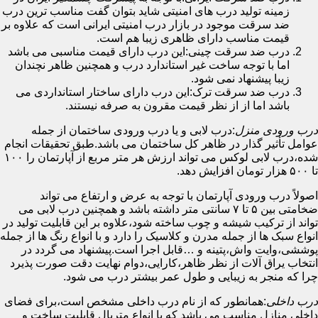
زمینه تولید درب های امنیتی شاید بتوان گفت مناسب ترین درب
ضد سرقت موجود در بازار درب امنیتی ایرانی است که علاوه بر
قیمت مناسب دارای ظاهری زیبا هم است.
درب ضد سرقت چینی:این درب دارای قیمت مناسبی می باشد
اما با توجه ساخت غیر استاندارد درب و همچنین ظاهر نچندان
زیبا پیشنهاد نمی شود.
درب ضد سرقت ترک:این درب دارای ساختار استانداردی می
باشد اما از از نظر قیمت مقرون به صرفه نیستند.
درب ورودی منزل
:درب لابی و یا درب ورودی ساختمان از جمله
عوامل تأثیر گذار در ظاهر کل ساختمان می باشد.طبق تحقیقات انجام
شده،درب لابی لوکس می تواند ارزش هر متر مربع از آپارتمان را ۱۰۰
تا ۵۰۰ هزار تومان افزایش دهد.
اصولاً درب ورودی آپارتمان با توجه به عرض و ارتفاع می تواند
ضخامتی بین ۵ تا ۷ سانتی متر داشته باشد و همچنین درب لابی می
تواند از ترکیب شیشه و چوب ساخته شود،علاوه بر این قابلیت تولید در
انواع سبک ها از جمله مدرن و کلاسیک را دارد و با انواع رنگ ها از جمله
پوششی،وایت واش،پتینه و …قابل اجرا است.پیشنهاد می گردد در
انتخاب یراق آلات از نظر ظاهر،کارایی،دوام نهایت دقت صورت پذیرد
چرا که منجر به زیبایی و طول عمر بیشتر درب می شود.
درب داخلی
:همانطور که از نام درب داخلی مشخص است،برای فضای
داخلی منازل مناسب می باشد که با انواع متریال قابلیت ساخت و