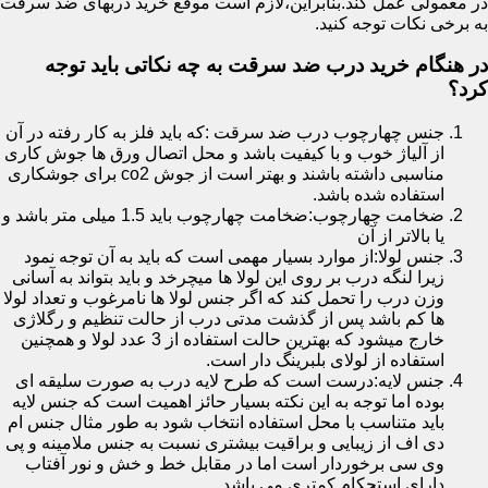
در معمولی عمل کند.بنابراین،لازم است موقع خرید دربهای ضد سرقت
به برخی نکات توجه کنید.
در هنگام خرید درب ضد سرقت به چه نکاتی باید توجه
کرد؟
جنس چهارچوب درب ضد سرقت :که باید فلز به کار رفته در آن
از آلیاژ خوب و با کیفیت باشد و محل اتصال ورق ها جوش کاری
مناسبی داشته باشند و بهتر است از جوش co2 برای جوشکاری
استفاده شده باشد.
ضخامت چهارچوب:ضخامت چهارچوب باید 1.5 میلی متر باشد و
یا بالاتر از آن
جنس لولا:از موارد بسیار مهمی است که باید به آن توجه نمود
زیرا لنگه درب بر روی این لولا ها میچرخد و باید بتواند به آسانی
وزن درب را تحمل کند که اگر جنس لولا ها نامرغوب و تعداد لولا
ها کم باشد پس از گذشت مدتی درب از حالت تنظیم و رگلاژی
خارج میشود که بهترین حالت استفاده از 3 عدد لولا و همچنین
استفاده از لولای بلبرینگ دار است.
جنس لایه:درست است که طرح لایه درب به صورت سلیقه ای
بوده اما توجه به این نکته بسیار حائز اهمیت است که جنس لایه
باید متناسب با محل استفاده انتخاب شود به طور مثال جنس ام
دی اف از زیبایی و براقیت بیشتری نسبت به جنس ملامینه و پی
وی سی برخوردار است اما در مقابل خط و خش و نور آفتاب
دارای استحکام کمتری می باشد.