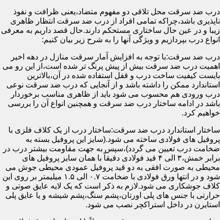
درب ضد سرقت محل تلاقی دو مفهوم متضاد،یعنی ظرافت و نفوذ
ناپذیری باشد،چراکه تمامی افراد از درب ضد سرقت انتظار ظاهری
زیبا و در عین حال ساختاری مستحکم دارند.حال قصد داریم به معرفی
انواع درب بپردازیم و ویژگی آنها را به شرح زیر بیان کنیم:
درب ضد سرقت:با توجه به افزایش آمار سرقت منازل در دهه اخیر
اهمیت درب ضد سرقت بیش از پیش پرنگ تر شده است،از این رو می
بایست کیفیت ساخت درب و قفل استفاده شده در آن،بالاترین
استاندارد ممکن را داشته باشد و از آنجایی که درب ضد سرقت نوعی
درب ورودی هم محسوب می شود باید از ظاهری مناسب برخوردار
باشد در ادامه ساختار درب ضد سرقت و همچنین انواع آن را بررسی
خواهیم کرد.
ساختار استاندارد درب ضد سرقت:ساختار درب از یک کلاف فلزی با
پروفیل های فولادی ساخته می شود.(سایز این پروفیل بسته به
ضخامت درب تعیین می گردد)،سپس به جهت مقاومت بیشتر درب در
برابر خمش،۳ الی ۴ قید فولادی دقیقاً با همان سایز پروفیل های
محیطی به صورت افقی به دو قید پروفیل عمودی محیطی جوش می
شود و در انتها ورق فولادی با ضخامت ۰.۷ الی ۱.۵ میلیمتر بر روی این
کلاف جوشکاری می شود.لازم به ذکر است که یک لایه عایق صوتی و
حرارتی با جنس های پلی اورتان،پشم سنگ،پشم شیشه و یا عایق پلی
استایرن در داخل استراکچر نصب می شود.