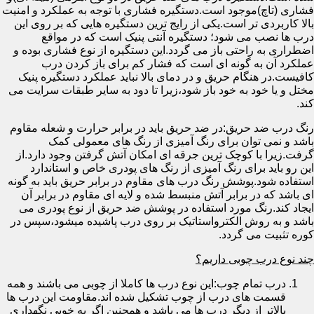
فشاری (تاچ)موجود است.دستگیره فشاری با توجه به عملکرد و امنیت
بالا کاربردی تر است.یکی از رایج ترین دستگیره هایی که بر روی این
درب ها نصب می شود؛ دستگیره آنتی پنیک است که در مواقع
اضطراری به راحتی باز می گردد.این دستگیره از نوع فشاری بوده و
عملکرد آن به گونه ای است که فشار کم برای باز کردن درب
کافیست.در هنگام حریق و در دمای بالا نباید عملکرد دستگیره پنیک
مختل و یا خود به خود باز شود،زیرا تا دود به سایر طبقات سرایت می
کند.
رنگ درب ضد حریق:در ضد حریق باید در برابر حرارت و شعله مقاوم
باشد و نمی توان برای رنگ آمیزی از رنگ های معمولی کمک
گرفت.زیرا با کوچک ترین جرقه ای امکان آتش گرفتن وجود دارد.از
این رو باید برای رنگ آمیزی از رنگ های پودری خاص و استاندارد
استفاده شود.پوشش رنگ درب های مقاوم در برابر حریق باید به گونه
ای باشد که در برابر آتش منبسط شده و لایه ای مقاوم در برابر آن
ایجاد کند.رنگ مورد استفاده در پوشش ضد حریق از نوع پودری می
باشد و به روش الکترواستاتیک بر روی درب پاشیده میشود،سپس در
کوره تثبیت می گردد.
چند نوع درب چوبی داریم؟
درب تمام چوب:این نوع درب ها کاملا از چوبی می باشند و همه
قسمت های درب از چوب تشکیل شده اند.مقاومت این درب ها
بالاتر از دیگر درب ها می باشد و همچنین اگر به خوبی نگهداری