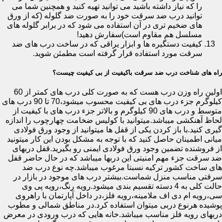
را که نیاز داشته باشید می توانید تهیه کنید و همچنین شما می
توانید درب ضد سرقت خود را به صورت ضد گلوله (که از ورق
های ضخیم تری در آن استفاده می شود که در برابر گلوله های
مسلسل هم مقاوم است)سفارش دهید!
کیفیت دستگیره ها و ابزار یراقی که در ساخت درب های ضد
سرقت مورد استفاده قرار گرفته است مطمئن شوید.
راه های شناخت درب ضد سرقت باکیفیت از بی کیفیت چیست؟
اولین راه وزن درب هست که به صورت کلی درب های کمتر از 60
کیلوگرم جزء درب های بی کیفیت محسوب میشود،70 تا 90 درب های
متوسط و درب های 90 کیلوگرم و بالاتر جزء درب های با کیفیت از
لحاظ آهنکشی میباشد.میتوانید با کولیس ضخامت چهارچوب را اندازه
گیری کنید.با باز کردن یکی از قفل ها میتوانید از وجود ورق فولادی
میانی اطمینان حاصل کنید که با توجه به مشکل بودن این کار میتونید
از فروشنده تضمین وجود ورق فولادی ایمنی رو بگیرید.قفل دربهای
ضد سرقت جزء مهم امنیتی این دربها میباشد که در حال حاضر قفل
های ساخت کشور ترکیه نسبتا مرغوب میباشد.چه نوع درب ضد
سرقتی مناسب منزل شماست.بیشتر درب های موجود در بازار در
حالت کلی به 4 دسته تقسیم بندی میشود.رویه رنگ،رویه پی وی
سی،رویه ام دی اف ملامینه،رویه فلز،در داخل آپارتمان با راهروی
پوشیده هرنوع دربی میتوان استفاده کرد.در مناطق شمالی و مطوب
دربهای رویه فلز مناسب میباشد.خانه هایی که درب ورودی در معرض