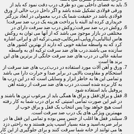
باید به فضای داخلی بین دو طرف درب دقت نمود که باید از
ورقی فولادی تشکیل شده باشد و اگر داخل درب خالی از ورق
فولادی باشد در حقیقت شما یک درب معمولی در ابعاد بزرگتر
خریداری کرده اید البته با پرداخت هزینه یک درب ضد سرقت!
روکش درب ضد سرقت:روکش درب ضد سرقت دارای در
مختلفی در بازار موجود می باشد که از آنها می توان به روکش
هاس ایتالیایی،اروپایی،آمریکایی،چینی،ترکیه ای و ایرانی اشاره
کرد که به واسطه سابقه خوبی که دارند از بهترین کشور های
سازنده می باشند.درب های ضد سرقت ترکیه ای به واسطه
سابقه عالی در درب های ضد سرقت خانگی از برترین های این
برند ها است
ورق و آهن آلات مورد استفاده در درب:درب های ضد سرقت از
استحکام و مقاومت بالایی در برابر صدا و حرارت دارا می باشد
و تمامی این ها به خاطر ابزار و وسایلی است که در این درب ها
به کار برده شده است.در درب های ضد سرقت از رشته آهن
پروفیل باید استفاده شود
قفل و یراق:قفل و یراق ها همگی باید از مرغوب ترین ها باشند و
در غیر این صورت تمامی امنیتی که برای درب شما به کار رفته
است هیچ خواهد بود! پس انتخاب یک قفل و یراق خوب از
مهمترین ویژگی های یک درب ضد سرقت است.
سیلندر قفل ها اغلب از جنس مس بوده و تمامی این قفل ها در
برابر ضربه،اسید و مته بسیار آسیب پذیر هستند و به راحتی دزد
ها می توانند از خانه شما سرقت کنند و برای جلوگیری از این کار