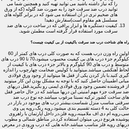
را که نیاز داشته باشید می توانید تهیه کنید و همچنین شما می
توانید درب ضد سرقت خود را به صورت ضد گلوله (که از ورق
های ضخیم تری در آن استفاده می شود که در برابر گلوله های
مسلسل هم مقاوم است)سفارش دهید!
کیفیت دستگیره ها و ابزار یراقی که در ساخت درب های ضد
سرقت مورد استفاده قرار گرفته است مطمئن شوید.
راه های شناخت درب ضد سرقت باکیفیت از بی کیفیت چیست؟
اولین راه وزن درب هست که به صورت کلی درب های کمتر از 60
کیلوگرم جزء درب های بی کیفیت محسوب میشود،70 تا 90 درب های
متوسط و درب های 90 کیلوگرم و بالاتر جزء درب های با کیفیت از
لحاظ آهنکشی میباشد.میتوانید با کولیس ضخامت چهارچوب را اندازه
گیری کنید.با باز کردن یکی از قفل ها میتوانید از وجود ورق فولادی
میانی اطمینان حاصل کنید که با توجه به مشکل بودن این کار میتونید
از فروشنده تضمین وجود ورق فولادی ایمنی رو بگیرید.قفل دربهای
ضد سرقت جزء مهم امنیتی این دربها میباشد که در حال حاضر قفل
های ساخت کشور ترکیه نسبتا مرغوب میباشد.چه نوع درب ضد
سرقتی مناسب منزل شماست.بیشتر درب های موجود در بازار در
حالت کلی به 4 دسته تقسیم بندی میشود.رویه رنگ،رویه پی وی
سی،رویه ام دی اف ملامینه،رویه فلز،در داخل آپارتمان با راهروی
پوشیده هرنوع دربی میتوان استفاده کرد.در مناطق شمالی و مطوب
دربهای رویه فلز مناسب میباشد.خانه هایی که درب ورودی در معرض