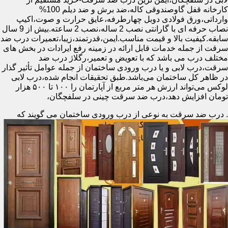
کارخانه قفل گاوصندوقی کاله،ضد برش و ضد دیلم 100%
وارداتی،ورق فولادی دوبل چهارطرفه،عایق حرارت و صوت،اکیپ
نصاب حرفه ای با گارانتی نصب 2 ساله،نصب 2 ساعته.بیش از 9 سال
سابقه.کیفیت بالا و قیمت مناسب.ایمن،قدرتمند،زیبا،تعمیرات درب ضد
سرقت از جمله خدمات قابل ارائه در زمینه رفع ایرادات در بخش های
مختلف درب می باشد که با تعویض و تعمیر،رگلاژ درب ضد
سرقت،درب لابی و یا درب ورودی ساختمان از جمله عوامل تأثیر گذار
در ظاهر کل ساختمان می‌باشد.طبق تحقیقات انجام شده،درب لابی
لوکس می‌تواند ارزش هر متر مربع از آپارتمان را ۱۰۰ تا ۵۰۰ هزار
تومان افزایش دهد،درب ضد سرقت چینی در سلفچگان،
.
درب ضد سرقت به نوعی از درب ورودی ساختمان می گویند که