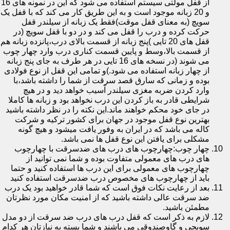
از قفل مولتی سیستم استفاده می شود که این در نمونه های 16
و 20 زبانه موجود است و به این طریق کار می کند که با قفل یک
سویچ (به معنای قفل موقت)فقط یک زبانه از سیلندر قفل
حرکت کرده و درب را قفل می کند و در دو با قفل سویچ (در
قفل های 20 تایی )پنج زبانه از قسمت بالای درب،پانزده زبانه هم
از قسمت بالا،وسط و پایین قسمت کناری درب وارد چهار چوب
می شوند (در نسخه های 16 تایی در هر طرف به جای پنج زبانه
از چهار زبانه استفاده می شود.)و تمامی این قفل از نوع فولادی
بوده و زمانی که سارق قصد سرقت از شما را داشته باشد،با
وارد کردن ضربه مغزی سیلندر آسیب خواهد دید و در هیچ
شرایطی قادر به باز کردن این درب نخواهد بود و زبانه ها کاملا
در جای خود محکم خواهند ماند.این نکته را در نظر داشته باشید
بهترین نوع قفل موجود در جهان برای کشور ترکیه و شرکت
کاله می باشد که در ایران به وفور یافت میشود و هیچ گونه
مشکلی برای یافتن این نوع قفل ها نمی باشد.
چهار چوب:چهارچوب های درب های ضدسرقت با چهارچوب
های درب های معمولی متفاوت بوده و شما نمی توانید از
چهارچوب های معمولی برای این درب ها استفاده کنید و حتما
باید از چهارچوب های مخصوص درب ضدسرقت استفاده کنید
بعد از رعایت نکات فوق است که شما قادر خواهید بود یک درب
ضد سرقت عالی داشته باشید که از امنیت مکان مورد نظرتان
مطمئن باشید.
لازم به ذکر است که قفل درب های درب ضد سرقت از دو مدل
سویچی و گاوصندوقی می باشند و شما بسته به نیازتان هر کدام