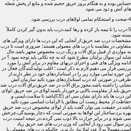
حساس بوده و به هنگام بروز حریق حجیم شده و مانع از پخش شعله
های آتش و دود می شود.
4-صحت و استحکام تمامی لولاهای درب بررسی شود.
5-درب را تا نیمه باز کرده و رها کنید،درب باید بدون گیر کردن کاملاً
بسته شود.
مشخصات درب ضد حریق:از آنجایی که این درب ها دارای ویژگی های
متفاوتی در مقایسه با درب های معمولی هستند؛ ضروری است تا درب
به مواردی از قبیل یراق آلات و رنگ درب مخصوص مجهز باشد.حال
شاید این سوال برایتان مطرح شود که به چه نکاتی باید توجه نمود ؟ در
ادامه ویژگی های فنی و اجزای دربهای مقاوم در برابر آتش را مورد
بررسی قرار می دهیم.لازم به ذکر است ؛ اغلب تولیدکنندگان فعال در
این حوزه تمامی موارد زیر را در استانداردهای خود در نظر دارند.از
طرفی در صورتی که درب استانداردهای مورد تائید سازمان آتش
نشانی را داشته باشد،مجوز یراق آلات در ضد حریق:یراق آلات درب ضد
حریق باید از مقاومت بالایی برخوردار باشند:لولای در ضد حریق :لولای
این درب ها باید دارای نشان سی ای (CE)باشد تا سلامت،ایمنی و
حفاظت از محیط زیست آن مطابق با الزامات اساسی مورد تائید
باشد.در حقیقت می توان گفت باید از لولای مخصوص درب ضد حریق
بهره برد.ساختار این لولاها به صورتی است که دچار پوسیدگی،چرخش
نمی شوند و در برابر حرارت بالا ذوب نمی گردند،در نتیجه امنیت درب
زیر سوال نمی رود.از آنجایی که وزن درب های ضد حریق زیاد
است،معمولاً به 3 عدد لولا نیاز دارند.در حالیکه درب های معمولی با