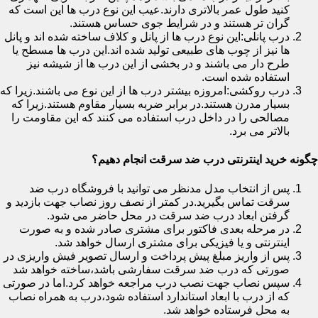
کنید طول عمر بالاتری دارند.عیب این نوع درب ها این است که
گران تر هستند و در شرایط جوی حساس هستند.
درب پانلی:این نوع درب ها از پانل و کلاف ساخته شده اند و پانل
ها نیز از چوب های طبیعی تولید شده اند.این درب ها مسطح یا
طرح دار می باشند و در بخشی از این درب ها از شیشه نیز
استفاده شده است.
درب روکشی:امروزه بیشتر درب ها از این نوع می باشند.زیرا که
بسیار مدرن هستند.در برابر ضربه بسیار مقاوم هستند.زیرا که
مصالحی را در داخل درب استفاده می کنند که این مقاومت را
بالاتر می برد.
چگونه خرید اینترنتی درب ضد سرقت انجام دهیم؟
پس از انتخاب مدل مدنظر می توانید با فروشگاه درب ضد
سرقت تماس بگیرید.در کمتر از نصف روز نصاب جهت بازدید و
گرفتن ابعاد درب ضد سرقت در محل حاضر می شود.
در مرحله بعدی فاکتور برای مشتری صادر شده و به صورت
اینترنتی و یا فیزیکی برای مشتری ارسال خواهد شد.
پس از واریز مبلغ پیش پرداخت و ارسال تصویر فیش واریزی در
صورتی که درب ضد سرقت سفارشی باشد،ساخته خواهد شد
سپس نصاب جهت نصب درب مراجعه خواهد کرد.اما در صورتی
که از درب با ابعاد استاندارد استفاده شود،درب به همراه نصاب
به محل فرستاده خواهد شد.