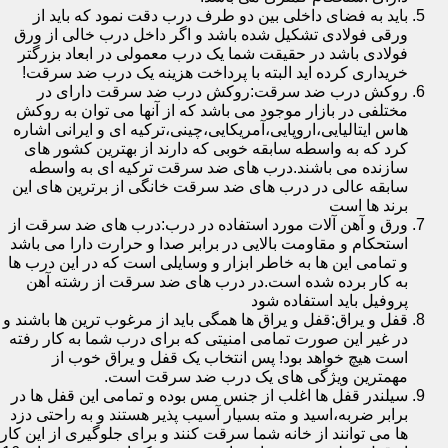
باید به فضای داخلی بین دو طرف درب دقت نمود که باید از
ورقی فولادی تشکیل شده باشد و اگر داخل درب خالی از ورق
فولادی باشد در حقیقت شما یک درب معمولی در ابعاد بزرگتر
خریداری کرده اید البته با پرداخت هزینه یک درب ضد سرقت!
روکش درب ضد سرقت:روکش درب ضد سرقت دارای در
مختلفی در بازار موجود می باشد که از آنها می توان به روکش
هاس ایتالیایی،اروپایی،آمریکایی،چینی،ترکیه ای و ایرانی اشاره
کرد که به واسطه سابقه خوبی که دارند از بهترین کشور های
سازنده می باشند.درب های ضد سرقت ترکیه ای به واسطه
سابقه عالی در درب های ضد سرقت خانگی از برترین های این
برند ها است
ورق و آهن آلات مورد استفاده در درب:درب های ضد سرقت از
استحکام و مقاومت بالایی در برابر صدا و حرارت دارا می باشد
و تمامی این ها به خاطر ابزار و وسایلی است که در این درب ها
به کار برده شده است.در درب های ضد سرقت از رشته آهن
پروفیل باید استفاده شود
قفل و یراق:قفل و یراق ها همگی باید از مرغوب ترین ها باشند و
در غیر این صورت تمامی امنیتی که برای درب شما به کار رفته
است هیچ خواهد بود! پس انتخاب یک قفل و یراق خوب از
مهمترین ویژگی های یک درب ضد سرقت است.
سیلندر قفل ها اغلب از جنس مس بوده و تمامی این قفل ها در
برابر ضربه،اسید و مته بسیار آسیب پذیر هستند و به راحتی دزد
ها می توانند از خانه شما سرقت کنند و برای جلوگیری از این کار