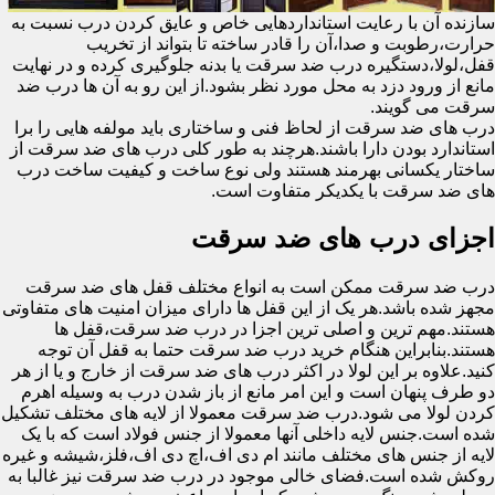
سازنده آن با رعایت استانداردهایی خاص و عایق کردن درب نسبت به
حرارت،رطوبت و صدا،آن را قادر ساخته تا بتواند از تخریب
قفل،لولا،دستگیره درب ضد سرقت یا بدنه جلوگیری کرده و در نهایت
مانع از ورود دزد به محل مورد نظر بشود.از این رو به آن ها درب ضد
سرقت می گویند.
درب های ضد سرقت از لحاظ فنی و ساختاری باید مولفه هایی را برا
استاندارد بودن دارا باشند.هرچند به طور کلی درب های ضد سرقت از
ساختار یکسانی بهرمند هستند ولی نوع ساخت و کیفیت ساخت درب
های ضد سرقت با یکدیکر متفاوت است.
اجزای درب های ضد سرقت
درب ضد سرقت ممکن است به انواع مختلف قفل های ضد سرقت
مجهز شده باشد.هر یک از این قفل ها دارای میزان امنیت های متفاوتی
هستند.مهم ترین و اصلی ترین اجزا در درب ضد سرقت،قفل ها
هستند.بنابراین هنگام خرید درب ضد سرقت حتما به قفل آن توجه
کنید.علاوه بر این لولا در اکثر درب های ضد سرقت از خارج و یا از هر
دو طرف پنهان است و این امر مانع از باز شدن درب به وسیله اهرم
کردن لولا می شود.درب ضد سرقت معمولا از لایه های مختلف تشکیل
شده است.جنس لایه داخلی آنها معمولا از جنس فولاد است که با یک
لایه از جنس های مختلف مانند ام دی اف،اچ دی اف،فلز،شیشه و غیره
روکش شده است.فضای خالی موجود در درب ضد سرقت نیز غالبا به