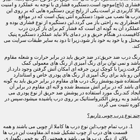
فشاری (تاچ)موجود است.دستگیره فشاری با توجه به عملکرد و امنیت
بالا کاربردی تر است.یکی از رایج ترین دستگیره هایی که بر روی این
درب ها نصب می شود؛ دستگیره آنتی پنیک است که در مواقع
اضطراری به راحتی باز می گردد.این دستگیره از نوع فشاری بوده و
عملکرد آن به گونه ای است که فشار کم برای باز کردن درب
کافیست.در هنگام حریق و در دمای بالا نباید عملکرد دستگیره پنیک
مختل و یا خود به خود باز شود،زیرا تا دود به سایر طبقات سرایت می
کند.
رنگ درب ضد حریق:در ضد حریق باید در برابر حرارت و شعله مقاوم
باشد و نمی توان برای رنگ آمیزی از رنگ های معمولی کمک
گرفت.زیرا با کوچک ترین جرقه ای امکان آتش گرفتن وجود دارد.از
این رو باید برای رنگ آمیزی از رنگ های پودری خاص و استاندارد
استفاده شود.پوشش رنگ درب های مقاوم در برابر حریق باید به گونه
ای باشد که در برابر آتش منبسط شده و لایه ای مقاوم در برابر آن
ایجاد کند.رنگ مورد استفاده در پوشش ضد حریق از نوع پودری می
باشد و به روش الکترواستاتیک بر روی درب پاشیده میشود،سپس در
کوره تثبیت می گردد.
چند نوع درب چوبی داریم؟
درب تمام چوب:این نوع درب ها کاملا از چوبی می باشند و همه
قسمت های درب از چوب تشکیل شده اند.مقاومت این درب ها
بالاتر از دیگر درب ها می باشد و همچنین اگر به خوبی نگهداری