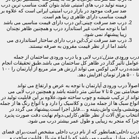
زمینه تولید درب های امنیتی شاید بتوان گفت مناسب ترین درب
ضد سرقت موجود در بازار درب امنیتی ایرانی است که علاوه بر
قیمت مناسب دارای ظاهری زیبا هم است.
درب ضد سرقت چینی:این درب دارای قیمت مناسبی می باشد
اما با توجه ساخت غیر استاندارد درب و همچنین ظاهر نچندان
زیبا پیشنهاد نمی شود.
درب ضد سرقت ترک:این درب دارای ساختار استانداردی می
باشد اما از از نظر قیمت مقرون به صرفه نیستند.
درب ورودی منزل
:درب لابی و یا درب ورودی ساختمان از جمله
عوامل تأثیر گذار در ظاهر کل ساختمان می باشد.طبق تحقیقات انجام
شده،درب لابی لوکس می تواند ارزش هر متر مربع از آپارتمان را ۱۰۰
تا ۵۰۰ هزار تومان افزایش دهد.
اصولاً درب ورودی آپارتمان با توجه به عرض و ارتفاع می تواند
ضخامتی بین ۵ تا ۷ سانتی متر داشته باشد و همچنین درب لابی می
تواند از ترکیب شیشه و چوب ساخته شود،علاوه بر این قابلیت تولید در
انواع سبک ها از جمله مدرن و کلاسیک را دارد و با انواع رنگ ها از جمله
پوششی،وایت واش،پتینه و …قابل اجرا است.پیشنهاد می گردد در
انتخاب یراق آلات از نظر ظاهر،کارایی،دوام نهایت دقت صورت پذیرد
چرا که منجر به زیبایی و طول عمر بیشتر درب می شود.
درب داخلی
:همانطور که از نام درب داخلی مشخص است،برای فضای
داخلی منازل مناسب می باشد که با انواع متریال قابلیت ساخت و