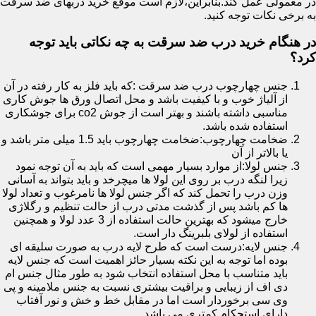
در معمولی عمل کند.بنابراین،لازم است موقع خرید دربهای ضد سرقت
به برخی نکات توجه کنید.
در هنگام خرید درب ضد سرقت به چه نکاتی باید توجه
کرد؟
جنس چهارچوب درب ضد سرقت :که باید فلز به کار رفته در آن
از آلیاژ خوب و با کیفیت باشد و محل اتصال ورق ها جوش کاری
مناسبی داشته باشند و بهتر است از جوش co2 برای جوشکاری
استفاده شده باشد.
ضخامت چهارچوب:ضخامت چهارچوب باید 1.5 میلی متر باشد و
یا بالاتر از آن
جنس لولا:از موارد بسیار مهمی است که باید به آن توجه نمود
زیرا لنگه درب بر روی این لولا ها میچرخد و باید بتواند به آسانی
وزن درب را تحمل کند که اگر جنس لولا ها نامرغوب و تعداد لولا
ها کم باشد پس از گذشت مدتی درب از حالت تنظیم و رگلاژی
خارج میشود که بهترین حالت استفاده از 3 عدد لولا و همچنین
استفاده از لولای بلبرینگ دار است.
جنس لایه:درست است که طرح لایه درب به صورت سلیقه ای
بوده اما توجه به این نکته بسیار حائز اهمیت است که جنس لایه
باید متناسب با محل استفاده انتخاب شود به طور مثال جنس ام
دی اف از زیبایی و براقیت بیشتری نسبت به جنس ملامینه و پی
وی سی برخوردار است اما در مقابل خط و خش و نور آفتاب
دارای استحکام کمتری می باشد.