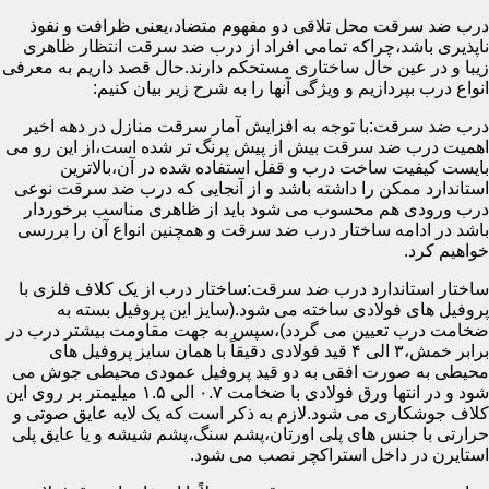
درب ضد سرقت محل تلاقی دو مفهوم متضاد،یعنی ظرافت و نفوذ
ناپذیری باشد،چراکه تمامی افراد از درب ضد سرقت انتظار ظاهری
زیبا و در عین حال ساختاری مستحکم دارند.حال قصد داریم به معرفی
انواع درب بپردازیم و ویژگی آنها را به شرح زیر بیان کنیم:
درب ضد سرقت:با توجه به افزایش آمار سرقت منازل در دهه اخیر
اهمیت درب ضد سرقت بیش از پیش پرنگ تر شده است،از این رو می
بایست کیفیت ساخت درب و قفل استفاده شده در آن،بالاترین
استاندارد ممکن را داشته باشد و از آنجایی که درب ضد سرقت نوعی
درب ورودی هم محسوب می شود باید از ظاهری مناسب برخوردار
باشد در ادامه ساختار درب ضد سرقت و همچنین انواع آن را بررسی
خواهیم کرد.
ساختار استاندارد درب ضد سرقت:ساختار درب از یک کلاف فلزی با
پروفیل های فولادی ساخته می شود.(سایز این پروفیل بسته به
ضخامت درب تعیین می گردد)،سپس به جهت مقاومت بیشتر درب در
برابر خمش،۳ الی ۴ قید فولادی دقیقاً با همان سایز پروفیل های
محیطی به صورت افقی به دو قید پروفیل عمودی محیطی جوش می
شود و در انتها ورق فولادی با ضخامت ۰.۷ الی ۱.۵ میلیمتر بر روی این
کلاف جوشکاری می شود.لازم به ذکر است که یک لایه عایق صوتی و
حرارتی با جنس های پلی اورتان،پشم سنگ،پشم شیشه و یا عایق پلی
استایرن در داخل استراکچر نصب می شود.