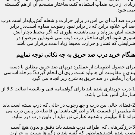
زیادی از درب ضدآب استفاده کنید،ساختار منسجم آن از هم گسسته
نمی شود.
درب ضد آب ای بی اس در برابر حرارت و شعله آتش،پایدار است.درب
ضد آب علاوه براین که در برابر نفوذ رطوبت مقاوم است،در برابر
شعله آتش نیز پایدار می باشد.به طوری که اگر محیط دچار آتش
سوزی شود،اجزای ساختار درب ذوب نمی شود.این موضوع در
شرایطی که فشار و حرارت محیط زیاد است،برقرار می باشد.
هنگام خرید درب ضد حریق به چه نکاتی توجه نماییم
برای حصول اطمینان از عملکرد دربهای ضد حریق مطابق با دسته
بندی و مقاومت آن ها،باید تست روی آن انجام گیرد.5 مرحله اساسی
برای آزمایش در ضد حریق به شرح زیر انجام می گیرد:
1-درب خریداری شده باید دارای گواهینامه فنی و تائیدیه اصالت کالا از
سازمان آتش نشانی باشد.
2-فضای خالی بین درب و چهارچوب در حالی که درب بسته است،باید
4 میلیمتر از قسمت بالا و اطراف باشد.این فاصله در پایین درب می
تواند تا 8 میلیمتر باشد.به عبارتی نور نباید از پایین درب درز نماید.
3-درزگیرهایی که اطراف درب هستند باید دقیق و بدون هیچ آسیبی
نصب شده باشند.همانطور که گفته شد درزگیرها نسبت به حرارت