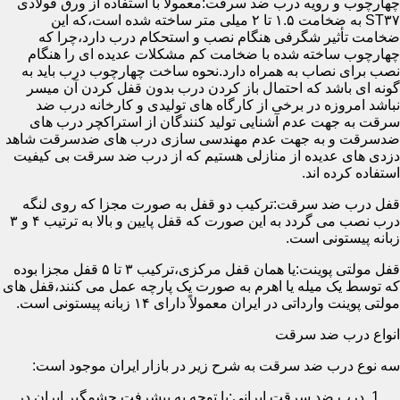
چهارچوب و رویه درب ضد سرقت:معمولاً با استفاده از ورق فولادی
ST۳۷ به ضخامت ۱.۵ تا ۲ میلی متر ساخته شده است،که این
ضخامت تأثیر شگرفی هنگام نصب و استحکام درب دارد،چرا که
چهارچوب ساخته شده با ضخامت کم مشکلات عدیده ای را هنگام
نصب برای نصاب به همراه دارد.نحوه ساخت چهارچوب درب باید به
گونه ای باشد که احتمال باز کردن درب بدون قفل کردن آن میسر
نباشد امروزه در برخی از کارگاه های تولیدی و کارخانه درب ضد
سرقت به جهت عدم آشنایی تولید کنندگان از استراکچر درب های
ضدسرقت و به جهت عدم مهندسی سازی درب های ضدسرقت شاهد
دزدی های عدیده از منازلی هستیم که از درب ضد سرقت بی کیفیت
استفاده کرده اند.
قفل درب ضد سرقت:ترکیب دو قفل به صورت مجزا که روی لنگه
درب نصب می گردد به این صورت که قفل پایین و بالا به ترتیب ۴ و ۳
زبانه پیستونی است.
قفل مولتی پوینت:یا همان قفل مرکزی،ترکیب ۳ تا ۵ قفل مجزا بوده
که توسط یک میله یا اهرم به صورت یک پارچه عمل می کنند،قفل های
مولتی پوینت وارداتی در ایران معمولاً دارای ۱۴ زبانه پیستونی است.
انواع درب ضد سرقت
سه نوع درب ضد سرقت به شرح زیر در بازار ایران موجود است:
درب ضد سرقت ایرانی:با توجه به پیشرفت چشمگیر ایران در