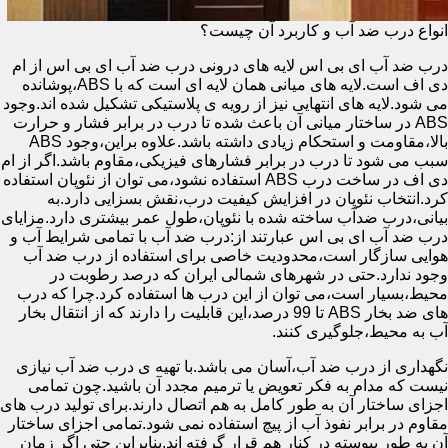
انواع درب ضد آب و کاربرد آن چیست؟
درب ضد آب ای بی اس لایه های درونی درب ضد آب ای بی اس از ام
دی اف است.لایه های میانی همان لایه ای است که با ABS،پوشانده
می شود.لایه های انتهایی نیز از رویه ی پلاستیکی تشکیل شده اند.وجود
ABS در ساختار میانی آن باعث شده تا درب در برابر فشار و حرارت
بالا،مقاومت و استحکام زیادی داشته باشد.علاوه براین،وجود ABS
سبب می شود تا درب در برابر فشارهای فیزیکی،مقاوم باشد.اگر از ام
دی اف در ساخت درب ABS استفاده نشود،می توان از نئوپان استفاده
کرد.انتخاب نئوپان در افزایش کیفیت درب،نقش بسزایی دارد.به
بیانی،درب ضدآب ساخته شده با نئوپان،طول عمر بیشتری دارد.مزایای
درب ضد آب ای بی اس عبارتند از:درب ضد آب با تمامی شرایط آب و
هوایی سازگار است،محدودیت خاصی برای استفاده از درب ضد آب
وجود ندارد.حتی در شهرهای شمالی ایران که درصد رطوبت در
محیط،بسیار است،می توان از این درب ها استفاده کرد.چرا که درب
های ضد بخار ABS تا 99 درصد،این قابلیت را دارند که از انتقال بخار
آب به محیط،جلوگیری کنند.
نگهداری از درب ضد آب،آسان می باشد.با تهیه ی درب ضد آب نیازی
نیست که مدام به فکر تعویض یا ترمیم مجدد آن باشید.چون تمامی
اجزای ساختار آن به طور کامل به هم اتصال دارند.برای تولید درب های
مقاوم در برابر نفوذ آب از پیچ استفاده نمی شود.تمامی اجزای ساختار
آن به طور پیوسته در کنار هم قرار گرفته اند.بنابراین حتی اگر زمان