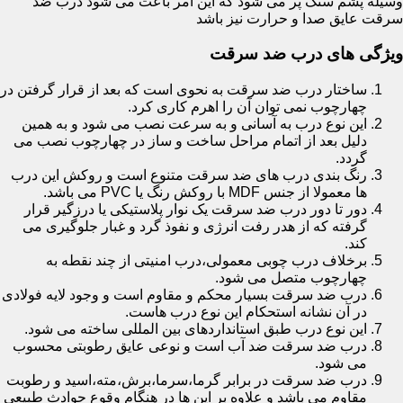
وسیله پشم سنگ پر می شود که این امر باعث می شود درب ضد
سرقت عایق صدا و حرارت نیز باشد
ویژگی های درب ضد سرقت
ساختار درب ضد سرقت به نحوی است که بعد از قرار گرفتن در
چهارچوب نمی توان آن را اهرم کاری کرد.
این نوع درب به آسانی و به سرعت نصب می شود و به همین
دلیل بعد از اتمام مراحل ساخت و ساز در چهارچوب نصب می
گردد.
رنگ بندی درب های ضد سرقت متنوع است و روکش این درب
ها معمولا از جنس MDF با روکش رنگ یا PVC می باشد.
دور تا دور درب ضد سرقت یک نوار پلاستیکی یا درزگیر قرار
گرفته که از هدر رفت انرژی و نفوذ گرد و غبار جلوگیری می
کند.
برخلاف درب چوبی معمولی،درب امنیتی از چند نقطه به
چهارچوب متصل می شود.
درب ضد سرقت بسیار محکم و مقاوم است و وجود لایه فولادی
در آن نشانه استحکام این نوع درب هاست.
این نوع درب طبق استانداردهای بین المللی ساخته می شود.
درب ضد سرقت ضد آب است و نوعی عایق رطوبتی محسوب
می شود.
درب ضد سرقت در برابر گرما،سرما،برش،مته،اسید و رطوبت
مقاوم می باشد و علاوه بر این ها در هنگام وقوع حوادث طبیعی