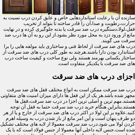
سازنده آن با رعایت استانداردهایی خاص و عایق کردن درب نسبت به
حرارت،رطوبت و صدا،آن را قادر ساخته تا بتواند از تخریب
قفل،لولا،دستگیره درب ضد سرقت یا بدنه جلوگیری کرده و در نهایت
مانع از ورود دزد به محل مورد نظر بشود.از این رو به آن ها درب ضد
سرقت می گویند.
درب های ضد سرقت از لحاظ فنی و ساختاری باید مولفه هایی را برا
استاندارد بودن دارا باشند.هرچند به طور کلی درب های ضد سرقت از
ساختار یکسانی بهرمند هستند ولی نوع ساخت و کیفیت ساخت درب
های ضد سرقت با یکدیکر متفاوت است.
اجزای درب های ضد سرقت
درب ضد سرقت ممکن است به انواع مختلف قفل های ضد سرقت
مجهز شده باشد.هر یک از این قفل ها دارای میزان امنیت های متفاوتی
هستند.مهم ترین و اصلی ترین اجزا در درب ضد سرقت،قفل ها
هستند.بنابراین هنگام خرید درب ضد سرقت حتما به قفل آن توجه
کنید.علاوه بر این لولا در اکثر درب های ضد سرقت از خارج و یا از هر
دو طرف پنهان است و این امر مانع از باز شدن درب به وسیله اهرم
کردن لولا می شود.درب ضد سرقت معمولا از لایه های مختلف تشکیل
شده است.جنس لایه داخلی آنها معمولا از جنس فولاد است که با یک