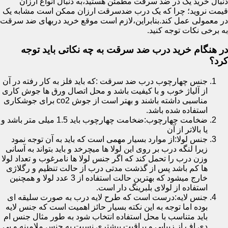
دنبال خرید یک در ضد سرقت مطمئن هستید،به دنبال انواع ارزان
قیمت نروید؛ چرا که یک درب ضدسرقت ارزان ممکن است مشابه یک
در معمولی عمل کند.بنابراین،لازم است موقع خرید دربهای ضد سرقت
به برخی نکات توجه کنید.
در هنگام خرید درب ضد سرقت به چه نکاتی باید توجه
کرد؟
جنس چهارچوب درب ضد سرقت :که باید فلز به کار رفته در آن
از آلیاژ خوب و با کیفیت باشد و محل اتصال ورق ها جوش کاری
مناسبی داشته باشند و بهتر است از جوش co2 برای جوشکاری
استفاده شده باشد.
ضخامت چهارچوب:ضخامت چهارچوب باید 1.5 میلی متر باشد و
یا بالاتر از آن
جنس لولا:از موارد بسیار مهمی است که باید به آن توجه نمود
زیرا لنگه درب بر روی این لولا ها میچرخد و باید بتواند به آسانی
وزن درب را تحمل کند که اگر جنس لولا ها نامرغوب و تعداد لولا
ها کم باشد پس از گذشت مدتی درب از حالت تنظیم و رگلاژی
خارج میشود که بهترین حالت استفاده از 3 عدد لولا و همچنین
استفاده از لولای بلبرینگ دار است.
جنس لایه:درست است که طرح لایه درب به صورت سلیقه ای
بوده اما توجه به این نکته بسیار حائز اهمیت است که جنس لایه
باید متناسب با محل استفاده انتخاب شود به طور مثال جنس ام
دی اف از زیبایی و براقیت بیشتری نسبت به جنس ملامینه و پی