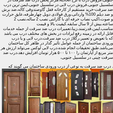
سلسبیل جنوبی،فروش درب لابی در سلسبیل جنوبی،ایمن ترین درب
ضد سرقت-خرید مستقیم از کارخانه قفل گاوصندوقی کاله،ضد برش
و ضد دیلم 100% وارداتی،ورق فولادی دوبل چهارطرفه،عایق حرارت
و صوت،اکیپ نصاب حرفه ای با گارانتی نصب 2 ساله،نصب 2
ساعته.بیش از 9 سال سابقه.کیفیت بالا و قیمت
مناسب.ایمن،قدرتمند،زیبا،تعمیرات درب ضد سرقت از جمله خدمات
قابل ارائه در زمینه رفع ایرادات در بخش های مختلف درب می باشد
که با تعویض و تعمیر،رگلاژ درب ضد سرقت،درب لابی و یا درب
ورودی ساختمان از جمله عوامل تأثیر گذار در ظاهر کل ساختمان
می‌باشد.طبق تحقیقات انجام شده،درب لابی لوکس می‌تواند ارزش هر
متر مربع از آپارتمان را ۱۰۰ تا ۵۰۰ هزار تومان افزایش دهد،درب ضد
سرقت چینی در سلسبیل جنوبی،
.
درب ضد سرقت به نوعی از درب ورودی ساختمان می گویند که