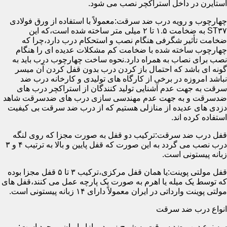
استایرن در داخل استراکچر نصب می شود.
چهارچوب و رویه درب ضد سرقت:معمولاً با استفاده از ورق فولادی
ST۳۷ به ضخامت ۱.۵ تا ۲ میلی متر ساخته شده است،که این
ضخامت تأثیر شگرفی هنگام نصب و استحکام درب دارد،چرا که
چهارچوب ساخته شده با ضخامت کم مشکلات عدیده ای را هنگام
نصب برای نصاب به همراه دارد.نحوه ساخت چهارچوب درب باید به
گونه ای باشد که احتمال باز کردن درب بدون قفل کردن آن میسر
نباشد امروزه در برخی از کارگاه های تولیدی و کارخانه درب ضد
سرقت به جهت عدم آشنایی تولید کنندگان از استراکچر درب های
ضدسرقت و به جهت عدم مهندسی سازی درب های ضدسرقت شاهد
دزدی های عدیده از منازلی هستیم که از درب ضد سرقت بی کیفیت
استفاده کرده اند.
قفل درب ضد سرقت:ترکیب دو قفل به صورت مجزا که روی لنگه
درب نصب می گردد به این صورت که قفل پایین و بالا به ترتیب ۴ و ۳
زبانه پیستونی است.
قفل مولتی پوینت:یا همان قفل مرکزی،ترکیب ۳ تا ۵ قفل مجزا بوده
که توسط یک میله یا اهرم به صورت یک پارچه عمل می کنند،قفل های
مولتی پوینت وارداتی در ایران معمولاً دارای ۱۴ زبانه پیستونی است.
انواع درب ضد سرقت
سه نوع درب ضد سرقت به شرح زیر در بازار ایران موجود است: