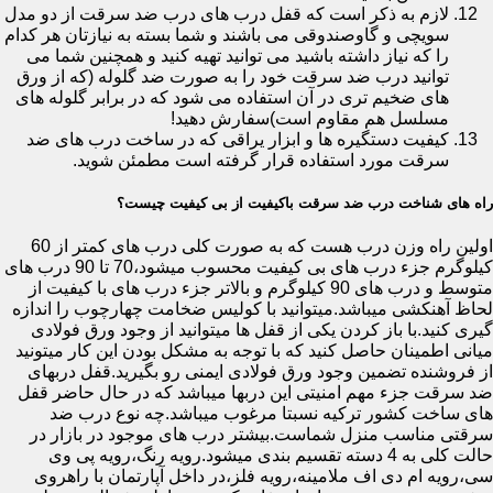
لازم به ذکر است که قفل درب های درب ضد سرقت از دو مدل
سویچی و گاوصندوقی می باشند و شما بسته به نیازتان هر کدام
را که نیاز داشته باشید می توانید تهیه کنید و همچنین شما می
توانید درب ضد سرقت خود را به صورت ضد گلوله (که از ورق
های ضخیم تری در آن استفاده می شود که در برابر گلوله های
مسلسل هم مقاوم است)سفارش دهید!
کیفیت دستگیره ها و ابزار یراقی که در ساخت درب های ضد
سرقت مورد استفاده قرار گرفته است مطمئن شوید.
راه های شناخت درب ضد سرقت باکیفیت از بی کیفیت چیست؟
اولین راه وزن درب هست که به صورت کلی درب های کمتر از 60
کیلوگرم جزء درب های بی کیفیت محسوب میشود،70 تا 90 درب های
متوسط و درب های 90 کیلوگرم و بالاتر جزء درب های با کیفیت از
لحاظ آهنکشی میباشد.میتوانید با کولیس ضخامت چهارچوب را اندازه
گیری کنید.با باز کردن یکی از قفل ها میتوانید از وجود ورق فولادی
میانی اطمینان حاصل کنید که با توجه به مشکل بودن این کار میتونید
از فروشنده تضمین وجود ورق فولادی ایمنی رو بگیرید.قفل دربهای
ضد سرقت جزء مهم امنیتی این دربها میباشد که در حال حاضر قفل
های ساخت کشور ترکیه نسبتا مرغوب میباشد.چه نوع درب ضد
سرقتی مناسب منزل شماست.بیشتر درب های موجود در بازار در
حالت کلی به 4 دسته تقسیم بندی میشود.رویه رنگ،رویه پی وی
سی،رویه ام دی اف ملامینه،رویه فلز،در داخل آپارتمان با راهروی