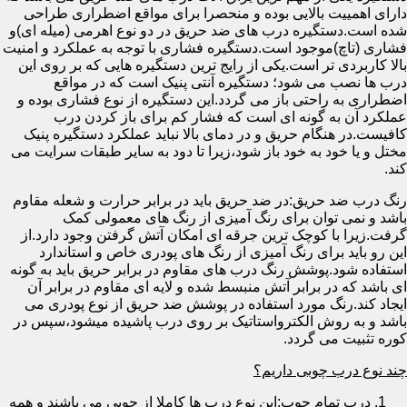
دارای اهمییت بالایی بوده و منحصرا برای مواقع اضطراری طراحی
شده است.دستگیره درب های ضد حریق در دو نوع اهرمی (میله ای)و
فشاری (تاچ)موجود است.دستگیره فشاری با توجه به عملکرد و امنیت
بالا کاربردی تر است.یکی از رایج ترین دستگیره هایی که بر روی این
درب ها نصب می شود؛ دستگیره آنتی پنیک است که در مواقع
اضطراری به راحتی باز می گردد.این دستگیره از نوع فشاری بوده و
عملکرد آن به گونه ای است که فشار کم برای باز کردن درب
کافیست.در هنگام حریق و در دمای بالا نباید عملکرد دستگیره پنیک
مختل و یا خود به خود باز شود،زیرا تا دود به سایر طبقات سرایت می
کند.
رنگ درب ضد حریق:در ضد حریق باید در برابر حرارت و شعله مقاوم
باشد و نمی توان برای رنگ آمیزی از رنگ های معمولی کمک
گرفت.زیرا با کوچک ترین جرقه ای امکان آتش گرفتن وجود دارد.از
این رو باید برای رنگ آمیزی از رنگ های پودری خاص و استاندارد
استفاده شود.پوشش رنگ درب های مقاوم در برابر حریق باید به گونه
ای باشد که در برابر آتش منبسط شده و لایه ای مقاوم در برابر آن
ایجاد کند.رنگ مورد استفاده در پوشش ضد حریق از نوع پودری می
باشد و به روش الکترواستاتیک بر روی درب پاشیده میشود،سپس در
کوره تثبیت می گردد.
چند نوع درب چوبی داریم؟
درب تمام چوب:این نوع درب ها کاملا از چوبی می باشند و همه