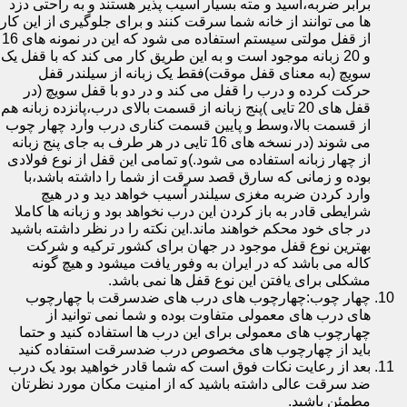
برابر ضربه،اسید و مته بسیار آسیب پذیر هستند و به راحتی دزد
ها می توانند از خانه شما سرقت کنند و برای جلوگیری از این کار
از قفل مولتی سیستم استفاده می شود که این در نمونه های 16
و 20 زبانه موجود است و به این طریق کار می کند که با قفل یک
سویچ (به معنای قفل موقت)فقط یک زبانه از سیلندر قفل
حرکت کرده و درب را قفل می کند و در دو با قفل سویچ (در
قفل های 20 تایی )پنج زبانه از قسمت بالای درب،پانزده زبانه هم
از قسمت بالا،وسط و پایین قسمت کناری درب وارد چهار چوب
می شوند (در نسخه های 16 تایی در هر طرف به جای پنج زبانه
از چهار زبانه استفاده می شود.)و تمامی این قفل از نوع فولادی
بوده و زمانی که سارق قصد سرقت از شما را داشته باشد،با
وارد کردن ضربه مغزی سیلندر آسیب خواهد دید و در هیچ
شرایطی قادر به باز کردن این درب نخواهد بود و زبانه ها کاملا
در جای خود محکم خواهند ماند.این نکته را در نظر داشته باشید
بهترین نوع قفل موجود در جهان برای کشور ترکیه و شرکت
کاله می باشد که در ایران به وفور یافت میشود و هیچ گونه
مشکلی برای یافتن این نوع قفل ها نمی باشد.
چهار چوب:چهارچوب های درب های ضدسرقت با چهارچوب
های درب های معمولی متفاوت بوده و شما نمی توانید از
چهارچوب های معمولی برای این درب ها استفاده کنید و حتما
باید از چهارچوب های مخصوص درب ضدسرقت استفاده کنید
بعد از رعایت نکات فوق است که شما قادر خواهید بود یک درب
ضد سرقت عالی داشته باشید که از امنیت مکان مورد نظرتان
مطمئن باشید.