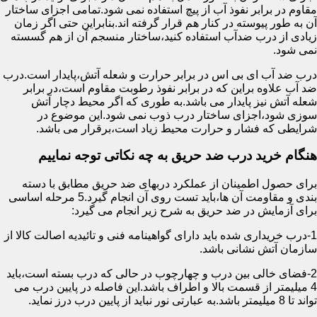
مقاوم در برابر نفوذ آب از پیچ استفاده نمی شود.تمامی اجزای ساختار
آن به طور پیوسته در کنار هم قرار گرفته اند.بنابراین حتی اگر زمان
زیادی از درب ضدآب استفاده کنید،ساختار منسجم آن از هم گسسته
نمی شود.
درب ضد آب ای بی اس در برابر حرارت و شعله آتش،پایدار است.درب
ضد آب علاوه براین که در برابر نفوذ رطوبت مقاوم است،در برابر
شعله آتش نیز پایدار می باشد.به طوری که اگر محیط دچار آتش
سوزی شود،اجزای ساختار درب ذوب نمی شود.این موضوع در
شرایطی که فشار و حرارت محیط زیاد است،برقرار می باشد.
هنگام خرید درب ضد حریق به چه نکاتی توجه نماییم
برای حصول اطمینان از عملکرد دربهای ضد حریق مطابق با دسته
بندی و مقاومت آن ها،باید تست روی آن انجام گیرد.5 مرحله اساسی
برای آزمایش در ضد حریق به شرح زیر انجام می گیرد:
1-درب خریداری شده باید دارای گواهینامه فنی و تائیدیه اصالت کالا از
سازمان آتش نشانی باشد.
2-فضای خالی بین درب و چهارچوب در حالی که درب بسته است،باید
4 میلیمتر از قسمت بالا و اطراف باشد.این فاصله در پایین درب می
تواند تا 8 میلیمتر باشد.به عبارتی نور نباید از پایین درب درز نماید.