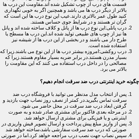
قسمت های درب از چوب تشکیل شده اند.مقاومت این درب ها
بالاتر از دیگر درب ها می باشد و همچنین اگر به خوبی نگهداری
کنید طول عمر بالاتری دارند.عیب این نوع درب ها این است که
گران تر هستند و در شرایط جوی حساس هستند.
درب پانلی:این نوع درب ها از پانل و کلاف ساخته شده اند و پانل
ها نیز از چوب های طبیعی تولید شده اند.این درب ها مسطح یا
طرح دار می باشند و در بخشی از این درب ها از شیشه نیز
استفاده شده است.
درب روکشی:امروزه بیشتر درب ها از این نوع می باشند.زیرا که
بسیار مدرن هستند.در برابر ضربه بسیار مقاوم هستند.زیرا که
مصالحی را در داخل درب استفاده می کنند که این مقاومت را
بالاتر می برد.
چگونه خرید اینترنتی درب ضد سرقت انجام دهیم؟
پس از انتخاب مدل مدنظر می توانید با فروشگاه درب ضد
سرقت تماس بگیرید.در کمتر از نصف روز نصاب جهت بازدید و
گرفتن ابعاد درب ضد سرقت در محل حاضر می شود.
در مرحله بعدی فاکتور برای مشتری صادر شده و به صورت
اینترنتی و یا فیزیکی برای مشتری ارسال خواهد شد.
پس از واریز مبلغ پیش پرداخت و ارسال تصویر فیش واریزی در
صورتی که درب ضد سرقت سفارشی باشد،ساخته خواهد شد
سپس نصاب جهت نصب درب مراجعه خواهد کرد.اما در صورتی