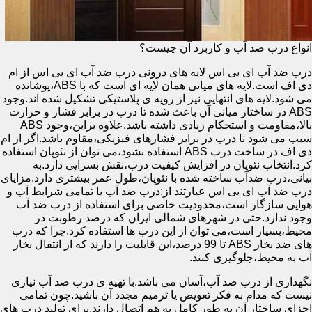
انواع درب ضد آب و کاربرد آن چیست؟
درب ضد آب ای بی اس لایه های درونی درب ضد آب ای بی اس از ام
دی اف است.لایه های میانی همان لایه ای است که با ABS،پوشانده
می شود.لایه های انتهایی نیز از رویه ی پلاستیکی تشکیل شده اند.وجود
ABS در ساختار میانی آن باعث شده تا درب در برابر فشار و حرارت
بالا،مقاومت و استحکام زیادی داشته باشد.علاوه براین،وجود ABS
سبب می شود تا درب در برابر فشارهای فیزیکی،مقاوم باشد.اگر از ام
دی اف در ساخت درب ABS استفاده نشود،می توان از نئوپان استفاده
کرد.انتخاب نئوپان در افزایش کیفیت درب،نقش بسزایی دارد.به
بیانی،درب ضدآب ساخته شده با نئوپان،طول عمر بیشتری دارد.مزایای
درب ضد آب ای بی اس عبارتند از:درب ضد آب با تمامی شرایط آب و
هوایی سازگار است،محدودیت خاصی برای استفاده از درب ضد آب
وجود ندارد.حتی در شهرهای شمالی ایران که درصد رطوبت در
محیط،بسیار است،می توان از این درب ها استفاده کرد.چرا که درب
های ضد بخار ABS تا 99 درصد،این قابلیت را دارند که از انتقال بخار
آب به محیط،جلوگیری کنند.
نگهداری از درب ضد آب،آسان می باشد.با تهیه ی درب ضد آب نیازی
نیست که مدام به فکر تعویض یا ترمیم مجدد آن باشید.چون تمامی
اجزای ساختار آن به طور کامل به هم اتصال دارند.برای تولید درب های