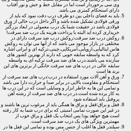
وی سی برخوردار است اما در مقابل خط و خش و نور آفتاب
دارای استحکام کمتری می باشد.
باید به فضای داخلی بین دو طرف درب دقت نمود که باید از
ورقی فولادی تشکیل شده باشد و اگر داخل درب خالی از ورق
فولادی باشد در حقیقت شما یک درب معمولی در ابعاد بزرگتر
خریداری کرده اید البته با پرداخت هزینه یک درب ضد سرقت!
روکش درب ضد سرقت:روکش درب ضد سرقت دارای در
مختلفی در بازار موجود می باشد که از آنها می توان به روکش
هاس ایتالیایی،اروپایی،آمریکایی،چینی،ترکیه ای و ایرانی اشاره
کرد که به واسطه سابقه خوبی که دارند از بهترین کشور های
سازنده می باشند.درب های ضد سرقت ترکیه ای به واسطه
سابقه عالی در درب های ضد سرقت خانگی از برترین های این
برند ها است
ورق و آهن آلات مورد استفاده در درب:درب های ضد سرقت از
استحکام و مقاومت بالایی در برابر صدا و حرارت دارا می باشد
و تمامی این ها به خاطر ابزار و وسایلی است که در این درب ها
به کار برده شده است.در درب های ضد سرقت از رشته آهن
پروفیل باید استفاده شود
قفل و یراق:قفل و یراق ها همگی باید از مرغوب ترین ها باشند و
در غیر این صورت تمامی امنیتی که برای درب شما به کار رفته
است هیچ خواهد بود! پس انتخاب یک قفل و یراق خوب از
مهمترین ویژگی های یک درب ضد سرقت است.
سیلندر قفل ها اغلب از جنس مس بوده و تمامی این قفل ها در