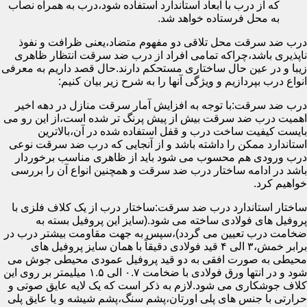
که از درب با ابعاد استاندارد استفاده شود،درب به همراه نصاب
به محل فرستاده خواهد شد.
درب ضد سرقت محل تلاقی دو مفهوم متضاد،یعنی ظرافت و نفوذ
ناپذیری باشد،چراکه تمامی افراد از درب ضد سرقت انتظار ظاهری
زیبا و در عین حال ساختاری مستحکم دارند.حال قصد داریم به معرفی
انواع درب بپردازیم و ویژگی آنها را به شرح زیر بیان کنیم:
درب ضد سرقت:با توجه به افزایش آمار سرقت منازل در دهه اخیر
اهمیت درب ضد سرقت بیش از پیش پرنگ تر شده است،از این رو می
بایست کیفیت ساخت درب و قفل استفاده شده در آن،بالاترین
استاندارد ممکن را داشته باشد و از آنجایی که درب ضد سرقت نوعی
درب ورودی هم محسوب می شود باید از ظاهری مناسب برخوردار
باشد در ادامه ساختار درب ضد سرقت و همچنین انواع آن را بررسی
خواهیم کرد.
ساختار استاندارد درب ضد سرقت:ساختار درب از یک کلاف فلزی با
پروفیل های فولادی ساخته می شود.(سایز این پروفیل بسته به
ضخامت درب تعیین می گردد)،سپس به جهت مقاومت بیشتر درب در
برابر خمش،۳ الی ۴ قید فولادی دقیقاً با همان سایز پروفیل های
محیطی به صورت افقی به دو قید پروفیل عمودی محیطی جوش می
شود و در انتها ورق فولادی با ضخامت ۰.۷ الی ۱.۵ میلیمتر بر روی این
کلاف جوشکاری می شود.لازم به ذکر است که یک لایه عایق صوتی و
حرارتی با جنس های پلی اورتان،پشم سنگ،پشم شیشه و یا عایق پلی