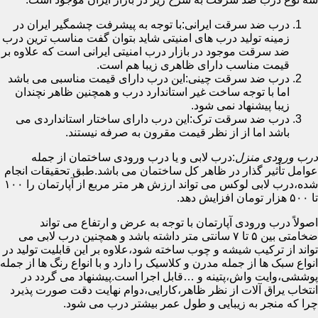
درب ضد سرقت ایرانی:با توجه به پیشرفت چشمگیر ایران در
زمینه تولید درب های امنیتی شاید بتوان گفت مناسب ترین درب
ضد سرقت موجود در بازار درب امنیتی ایرانی است که علاوه بر
قیمت مناسب دارای ظاهری زیبا هم است.
درب ضد سرقت چینی:این درب دارای قیمت مناسبی می باشد
اما با توجه ساخت غیر استاندارد درب و همچنین ظاهر نچندان
زیبا پیشنهاد نمی شود.
درب ضد سرقت ترک:این درب دارای ساختار استانداردی می
باشد اما از از نظر قیمت مقرون به صرفه نیستند.
درب ورودی منزل
:درب لابی و یا درب ورودی ساختمان از جمله
عوامل تأثیر گذار در ظاهر کل ساختمان می باشد.طبق تحقیقات انجام
شده،درب لابی لوکس می تواند ارزش هر متر مربع از آپارتمان را ۱۰۰
تا ۵۰۰ هزار تومان افزایش دهد.
اصولاً درب ورودی آپارتمان با توجه به عرض و ارتفاع می تواند
ضخامتی بین ۵ تا ۷ سانتی متر داشته باشد و همچنین درب لابی می
تواند از ترکیب شیشه و چوب ساخته شود،علاوه بر این قابلیت تولید در
انواع سبک ها از جمله مدرن و کلاسیک را دارد و با انواع رنگ ها از جمله
پوششی،وایت واش،پتینه و …قابل اجرا است.پیشنهاد می گردد در
انتخاب یراق آلات از نظر ظاهر،کارایی،دوام نهایت دقت صورت پذیرد
چرا که منجر به زیبایی و طول عمر بیشتر درب می شود.