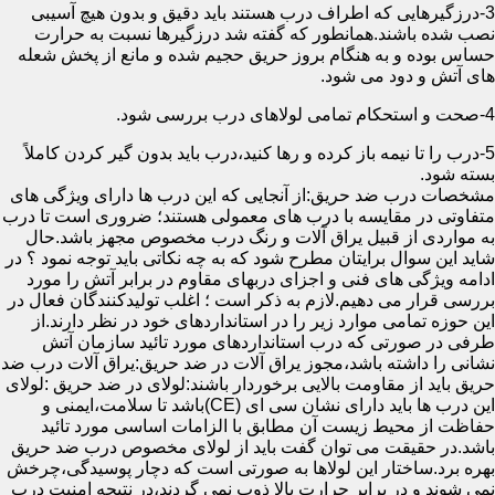
3-درزگیرهایی که اطراف درب هستند باید دقیق و بدون هیچ آسیبی
نصب شده باشند.همانطور که گفته شد درزگیرها نسبت به حرارت
حساس بوده و به هنگام بروز حریق حجیم شده و مانع از پخش شعله
های آتش و دود می شود.
4-صحت و استحکام تمامی لولاهای درب بررسی شود.
5-درب را تا نیمه باز کرده و رها کنید،درب باید بدون گیر کردن کاملاً
بسته شود.
مشخصات درب ضد حریق:از آنجایی که این درب ها دارای ویژگی های
متفاوتی در مقایسه با درب های معمولی هستند؛ ضروری است تا درب
به مواردی از قبیل یراق آلات و رنگ درب مخصوص مجهز باشد.حال
شاید این سوال برایتان مطرح شود که به چه نکاتی باید توجه نمود ؟ در
ادامه ویژگی های فنی و اجزای دربهای مقاوم در برابر آتش را مورد
بررسی قرار می دهیم.لازم به ذکر است ؛ اغلب تولیدکنندگان فعال در
این حوزه تمامی موارد زیر را در استانداردهای خود در نظر دارند.از
طرفی در صورتی که درب استانداردهای مورد تائید سازمان آتش
نشانی را داشته باشد،مجوز یراق آلات در ضد حریق:یراق آلات درب ضد
حریق باید از مقاومت بالایی برخوردار باشند:لولای در ضد حریق :لولای
این درب ها باید دارای نشان سی ای (CE)باشد تا سلامت،ایمنی و
حفاظت از محیط زیست آن مطابق با الزامات اساسی مورد تائید
باشد.در حقیقت می توان گفت باید از لولای مخصوص درب ضد حریق
بهره برد.ساختار این لولاها به صورتی است که دچار پوسیدگی،چرخش
نمی شوند و در برابر حرارت بالا ذوب نمی گردند،در نتیجه امنیت درب