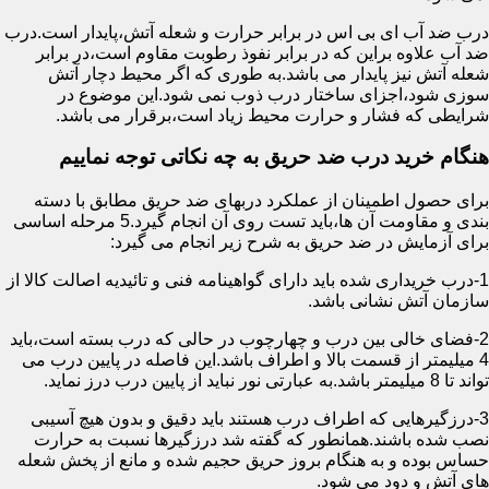
درب ضد آب ای بی اس در برابر حرارت و شعله آتش،پایدار است.درب
ضد آب علاوه براین که در برابر نفوذ رطوبت مقاوم است،در برابر
شعله آتش نیز پایدار می باشد.به طوری که اگر محیط دچار آتش
سوزی شود،اجزای ساختار درب ذوب نمی شود.این موضوع در
شرایطی که فشار و حرارت محیط زیاد است،برقرار می باشد.
هنگام خرید درب ضد حریق به چه نکاتی توجه نماییم
برای حصول اطمینان از عملکرد دربهای ضد حریق مطابق با دسته
بندی و مقاومت آن ها،باید تست روی آن انجام گیرد.5 مرحله اساسی
برای آزمایش در ضد حریق به شرح زیر انجام می گیرد:
1-درب خریداری شده باید دارای گواهینامه فنی و تائیدیه اصالت کالا از
سازمان آتش نشانی باشد.
2-فضای خالی بین درب و چهارچوب در حالی که درب بسته است،باید
4 میلیمتر از قسمت بالا و اطراف باشد.این فاصله در پایین درب می
تواند تا 8 میلیمتر باشد.به عبارتی نور نباید از پایین درب درز نماید.
3-درزگیرهایی که اطراف درب هستند باید دقیق و بدون هیچ آسیبی
نصب شده باشند.همانطور که گفته شد درزگیرها نسبت به حرارت
حساس بوده و به هنگام بروز حریق حجیم شده و مانع از پخش شعله
های آتش و دود می شود.