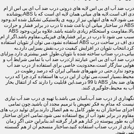
درب ضد آب ای بی اس لایه های درونی درب ضد آب ای بی اس از ام
دی اف است.لایه های میانی همان لایه ای است که با ABS،پوشانده
می شود.لایه های انتهایی نیز از رویه ی پلاستیکی تشکیل شده اند.وجود
ABS در ساختار میانی آن باعث شده تا درب در برابر فشار و حرارت
بالا،مقاومت و استحکام زیادی داشته باشد.علاوه براین،وجود ABS
سبب می شود تا درب در برابر فشارهای فیزیکی،مقاوم باشد.اگر از ام
دی اف در ساخت درب ABS استفاده نشود،می توان از نئوپان استفاده
کرد.انتخاب نئوپان در افزایش کیفیت درب،نقش بسزایی دارد.به
بیانی،درب ضدآب ساخته شده با نئوپان،طول عمر بیشتری دارد.مزایای
درب ضد آب ای بی اس عبارتند از:درب ضد آب با تمامی شرایط آب و
هوایی سازگار است،محدودیت خاصی برای استفاده از درب ضد آب
وجود ندارد.حتی در شهرهای شمالی ایران که درصد رطوبت در
محیط،بسیار است،می توان از این درب ها استفاده کرد.چرا که درب
های ضد بخار ABS تا 99 درصد،این قابلیت را دارند که از انتقال بخار
آب به محیط،جلوگیری کنند.
نگهداری از درب ضد آب،آسان می باشد.با تهیه ی درب ضد آب نیازی
نیست که مدام به فکر تعویض یا ترمیم مجدد آن باشید.چون تمامی
اجزای ساختار آن به طور کامل به هم اتصال دارند.برای تولید درب های
مقاوم در برابر نفوذ آب از پیچ استفاده نمی شود.تمامی اجزای ساختار
آن به طور پیوسته در کنار هم قرار گرفته اند.بنابراین حتی اگر زمان
زیادی از درب ضدآب استفاده کنید،ساختار منسجم آن از هم گسسته
نمی شود.