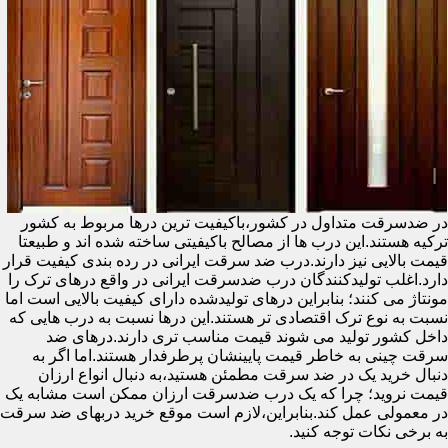
در ضدسرقت متداول در کشور،باکیفیت ترین درها مربوط به کشور
ترکیه هستند.این درب ها از مصالح باکیفیتی ساخته شده اند و طبیعتا
قیمت بالایی نیز دارند.درب ضد سرقت ایرانی در رده بندی کیفیت قرار
دارد.اغلب تولیدکنندگان درب ضدسرقت ایرانی در واقع درهای ترک را
مونتاژ می کنند؛ بنابراین درهای تولیدشده دارای کیفیت بالایی است اما
نسبت به نوع ترک اقتصادی تر هستند.این درها نسبت به درب هایی که
داخل کشور تولید می شوند قیمت مناسب تری دارند.درهای ضد
سرقت چینی به خاطر قیمت پایینشان پرطرفدار هستند.اما اگر به
دنبال خرید یک در ضد سرقت مطمئن هستید،به دنبال انواع ارزان
قیمت نروید؛ چرا که یک درب ضدسرقت ارزان ممکن است مشابه یک
در معمولی عمل کند.بنابراین،لازم است موقع خرید دربهای ضد سرقت
به برخی نکات توجه کنید.