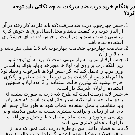
در هنگام خرید درب ضد سرقت به چه نکاتی باید توجه
کرد؟
جنس چهارچوب درب ضد سرقت :که باید فلز به کار رفته در آن
از آلیاژ خوب و با کیفیت باشد و محل اتصال ورق ها جوش کاری
مناسبی داشته باشند و بهتر است از جوش co2 برای جوشکاری
استفاده شده باشد.
ضخامت چهارچوب:ضخامت چهارچوب باید 1.5 میلی متر باشد و
یا بالاتر از آن
جنس لولا:از موارد بسیار مهمی است که باید به آن توجه نمود
زیرا لنگه درب بر روی این لولا ها میچرخد و باید بتواند به آسانی
وزن درب را تحمل کند که اگر جنس لولا ها نامرغوب و تعداد لولا
ها کم باشد پس از گذشت مدتی درب از حالت تنظیم و رگلاژی
خارج میشود که بهترین حالت استفاده از 3 عدد لولا و همچنین
استفاده از لولای بلبرینگ دار است.
جنس لایه:درست است که طرح لایه درب به صورت سلیقه ای
بوده اما توجه به این نکته بسیار حائز اهمیت است که جنس لایه
باید متناسب با محل استفاده انتخاب شود به طور مثال جنس ام
دی اف از زیبایی و براقیت بیشتری نسبت به جنس ملامینه و پی
وی سی برخوردار است اما در مقابل خط و خش و نور آفتاب
دارای استحکام کمتری می باشد.
باید به فضای داخلی بین دو طرف درب دقت نمود که باید از
ورقی فولادی تشکیل شده باشد و اگر داخل درب خالی از ورق