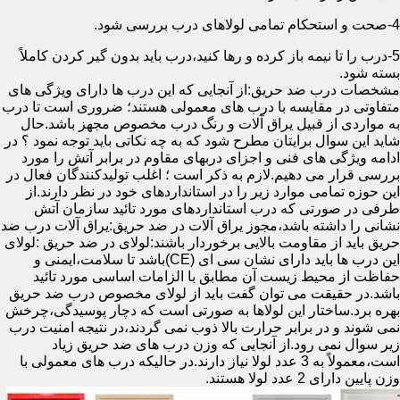
4-صحت و استحکام تمامی لولاهای درب بررسی شود.
5-درب را تا نیمه باز کرده و رها کنید،درب باید بدون گیر کردن کاملاً
بسته شود.
مشخصات درب ضد حریق:از آنجایی که این درب ها دارای ویژگی های
متفاوتی در مقایسه با درب های معمولی هستند؛ ضروری است تا درب
به مواردی از قبیل یراق آلات و رنگ درب مخصوص مجهز باشد.حال
شاید این سوال برایتان مطرح شود که به چه نکاتی باید توجه نمود ؟ در
ادامه ویژگی های فنی و اجزای دربهای مقاوم در برابر آتش را مورد
بررسی قرار می دهیم.لازم به ذکر است ؛ اغلب تولیدکنندگان فعال در
این حوزه تمامی موارد زیر را در استانداردهای خود در نظر دارند.از
طرفی در صورتی که درب استانداردهای مورد تائید سازمان آتش
نشانی را داشته باشد،مجوز یراق آلات در ضد حریق:یراق آلات درب ضد
حریق باید از مقاومت بالایی برخوردار باشند:لولای در ضد حریق :لولای
این درب ها باید دارای نشان سی ای (CE)باشد تا سلامت،ایمنی و
حفاظت از محیط زیست آن مطابق با الزامات اساسی مورد تائید
باشد.در حقیقت می توان گفت باید از لولای مخصوص درب ضد حریق
بهره برد.ساختار این لولاها به صورتی است که دچار پوسیدگی،چرخش
نمی شوند و در برابر حرارت بالا ذوب نمی گردند،در نتیجه امنیت درب
زیر سوال نمی رود.از آنجایی که وزن درب های ضد حریق زیاد
است،معمولاً به 3 عدد لولا نیاز دارند.در حالیکه درب های معمولی با
وزن پایین دارای 2 عدد لولا هستند.