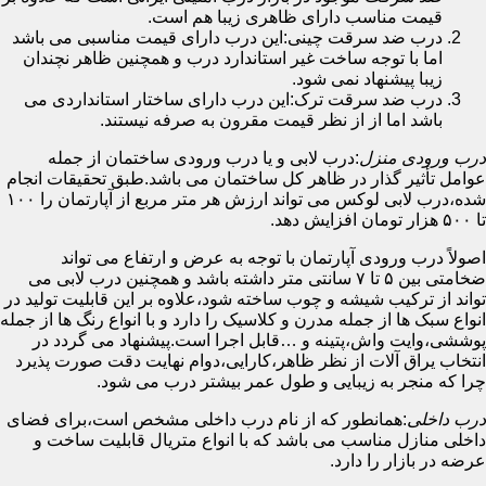
قیمت مناسب دارای ظاهری زیبا هم است.
درب ضد سرقت چینی:این درب دارای قیمت مناسبی می باشد
اما با توجه ساخت غیر استاندارد درب و همچنین ظاهر نچندان
زیبا پیشنهاد نمی شود.
درب ضد سرقت ترک:این درب دارای ساختار استانداردی می
باشد اما از از نظر قیمت مقرون به صرفه نیستند.
درب ورودی منزل
:درب لابی و یا درب ورودی ساختمان از جمله
عوامل تأثیر گذار در ظاهر کل ساختمان می باشد.طبق تحقیقات انجام
شده،درب لابی لوکس می تواند ارزش هر متر مربع از آپارتمان را ۱۰۰
تا ۵۰۰ هزار تومان افزایش دهد.
اصولاً درب ورودی آپارتمان با توجه به عرض و ارتفاع می تواند
ضخامتی بین ۵ تا ۷ سانتی متر داشته باشد و همچنین درب لابی می
تواند از ترکیب شیشه و چوب ساخته شود،علاوه بر این قابلیت تولید در
انواع سبک ها از جمله مدرن و کلاسیک را دارد و با انواع رنگ ها از جمله
پوششی،وایت واش،پتینه و …قابل اجرا است.پیشنهاد می گردد در
انتخاب یراق آلات از نظر ظاهر،کارایی،دوام نهایت دقت صورت پذیرد
چرا که منجر به زیبایی و طول عمر بیشتر درب می شود.
درب داخلی
:همانطور که از نام درب داخلی مشخص است،برای فضای
داخلی منازل مناسب می باشد که با انواع متریال قابلیت ساخت و
عرضه در بازار را دارد.