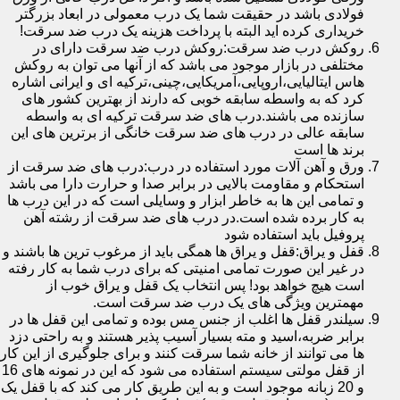
فولادی باشد در حقیقت شما یک درب معمولی در ابعاد بزرگتر
خریداری کرده اید البته با پرداخت هزینه یک درب ضد سرقت!
روکش درب ضد سرقت:روکش درب ضد سرقت دارای در
مختلفی در بازار موجود می باشد که از آنها می توان به روکش
هاس ایتالیایی،اروپایی،آمریکایی،چینی،ترکیه ای و ایرانی اشاره
کرد که به واسطه سابقه خوبی که دارند از بهترین کشور های
سازنده می باشند.درب های ضد سرقت ترکیه ای به واسطه
سابقه عالی در درب های ضد سرقت خانگی از برترین های این
برند ها است
ورق و آهن آلات مورد استفاده در درب:درب های ضد سرقت از
استحکام و مقاومت بالایی در برابر صدا و حرارت دارا می باشد
و تمامی این ها به خاطر ابزار و وسایلی است که در این درب ها
به کار برده شده است.در درب های ضد سرقت از رشته آهن
پروفیل باید استفاده شود
قفل و یراق:قفل و یراق ها همگی باید از مرغوب ترین ها باشند و
در غیر این صورت تمامی امنیتی که برای درب شما به کار رفته
است هیچ خواهد بود! پس انتخاب یک قفل و یراق خوب از
مهمترین ویژگی های یک درب ضد سرقت است.
سیلندر قفل ها اغلب از جنس مس بوده و تمامی این قفل ها در
برابر ضربه،اسید و مته بسیار آسیب پذیر هستند و به راحتی دزد
ها می توانند از خانه شما سرقت کنند و برای جلوگیری از این کار
از قفل مولتی سیستم استفاده می شود که این در نمونه های 16
و 20 زبانه موجود است و به این طریق کار می کند که با قفل یک