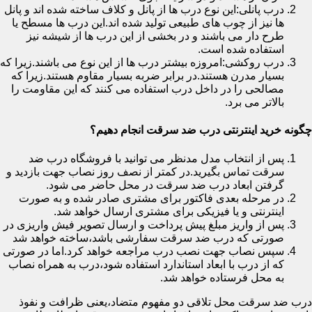
درب پانلی:این نوع درب ها از پانل و کلاف ساخته شده اند و پانل
ها نیز از چوب های طبیعی تولید شده اند.این درب ها مسطح یا
طرح دار می باشند و در بخشی از این درب ها از شیشه نیز
استفاده شده است.
درب روکشی:امروزه بیشتر درب ها از این نوع می باشند.زیرا که
بسیار مدرن هستند.در برابر ضربه بسیار مقاوم هستند.زیرا که
مصالحی را در داخل درب استفاده می کنند که این مقاومت را
بالاتر می برد.
چگونه خرید اینترنتی درب ضد سرقت انجام دهیم؟
پس از انتخاب مدل مدنظر می توانید با فروشگاه درب ضد
سرقت تماس بگیرید.در کمتر از نصف روز نصاب جهت بازدید و
گرفتن ابعاد درب ضد سرقت در محل حاضر می شود.
در مرحله بعدی فاکتور برای مشتری صادر شده و به صورت
اینترنتی و یا فیزیکی برای مشتری ارسال خواهد شد.
پس از واریز مبلغ پیش پرداخت و ارسال تصویر فیش واریزی در
صورتی که درب ضد سرقت سفارشی باشد،ساخته خواهد شد
سپس نصاب جهت نصب درب مراجعه خواهد کرد.اما در صورتی
که از درب با ابعاد استاندارد استفاده شود،درب به همراه نصاب
به محل فرستاده خواهد شد.
درب ضد سرقت محل تلاقی دو مفهوم متضاد،یعنی ظرافت و نفوذ