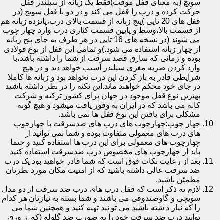
سویچ (به معنای قفل موقت)فقط یک زبانه از سیلندر قفل
حرکت کرده و درب را قفل می کند و در دو با قفل سویچ (در
قفل های 20 تایی )پنج زبانه از قسمت بالای درب،پانزده زبانه هم
از قسمت بالا،وسط و پایین قسمت کناری درب وارد چهار چوب
می شوند (در نسخه های 16 تایی در هر طرف به جای پنج زبانه
از چهار زبانه استفاده می شود.)و تمامی این قفل از نوع فولادی
بوده و زمانی که سارق قصد سرقت از شما را داشته باشد،با
وارد کردن ضربه مغزی سیلندر آسیب خواهد دید و در هیچ
شرایطی قادر به باز کردن این درب نخواهد بود و زبانه ها کاملا
در جای خود محکم خواهند ماند.این نکته را در نظر داشته باشید
بهترین نوع قفل موجود در جهان برای کشور ترکیه و شرکت
کاله می باشد که در ایران به وفور یافت میشود و هیچ گونه
مشکلی برای یافتن این نوع قفل ها نمی باشد.
چهار چوب:چهارچوب های درب های ضدسرقت با چهارچوب
های درب های معمولی متفاوت بوده و شما نمی توانید از
چهارچوب های معمولی برای این درب ها استفاده کنید و حتما
باید از چهارچوب های مخصوص درب ضدسرقت استفاده کنید
بعد از رعایت نکات فوق است که شما قادر خواهید بود یک درب
ضد سرقت عالی داشته باشید که از امنیت مکان مورد نظرتان
مطمئن باشید.
لازم به ذکر است که قفل درب های درب ضد سرقت از دو مدل
سویچی و گاوصندوقی می باشند و شما بسته به نیازتان هر کدام
را که نیاز داشته باشید می توانید تهیه کنید و همچنین شما می
توانید درب ضد سرقت خود را به صورت ضد گلوله (که از ورق