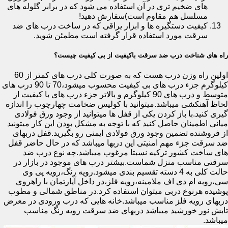
های ضخیم تری در آن استفاده می شود که در برابر گلوله های
مسلسل هم مقاوم است)سفارش دهید!
کیفیت دستگیره ها و ابزار یراقی که در ساخت درب های ضد
سرقت مورد استفاده قرار گرفته است مطمئن شوید.
راه های شناخت درب ضد سرقت باکیفیت از بی کیفیت چیست؟
اولین راه وزن درب هست که به صورت کلی درب های کمتر از 60
کیلوگرم جزء درب های بی کیفیت محسوب میشود،70 تا 90 درب های
متوسط و درب های 90 کیلوگرم و بالاتر جزء درب های با کیفیت از
لحاظ آهنکشی میباشد.میتوانید با کولیس ضخامت چهارچوب را اندازه
گیری کنید.با باز کردن یکی از قفل ها میتوانید از وجود ورق فولادی
میانی اطمینان حاصل کنید که با توجه به مشکل بودن این کار میتونید
از فروشنده تضمین وجود ورق فولادی ایمنی رو بگیرید.قفل دربهای
ضد سرقت جزء مهم امنیتی این دربها میباشد که در حال حاضر قفل
های ساخت کشور ترکیه نسبتا مرغوب میباشد.چه نوع درب ضد
سرقتی مناسب منزل شماست.بیشتر درب های موجود در بازار در
حالت کلی به 4 دسته تقسیم بندی میشود.رویه رنگ،رویه پی وی
سی،رویه ام دی اف ملامینه،رویه فلز،در داخل آپارتمان با راهروی
پوشیده هرنوع دربی میتوان استفاده کرد.در مناطق شمالی و مطوب
دربهای رویه فلز مناسب میباشد.خانه هایی که درب ورودی در معرض
تابش نور خورشید میباشد دربهای ضد سرقت رویه رنگ مناسب
میباشد.