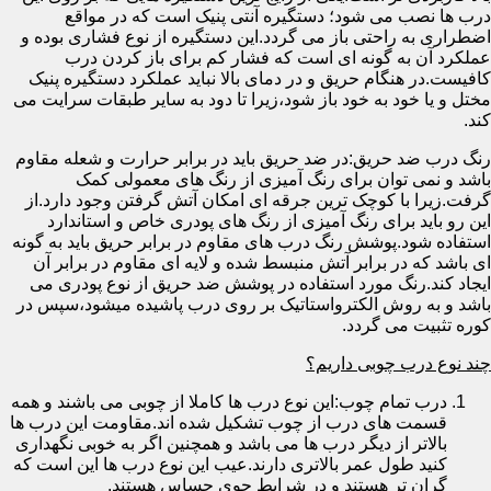
درب ها نصب می شود؛ دستگیره آنتی پنیک است که در مواقع
اضطراری به راحتی باز می گردد.این دستگیره از نوع فشاری بوده و
عملکرد آن به گونه ای است که فشار کم برای باز کردن درب
کافیست.در هنگام حریق و در دمای بالا نباید عملکرد دستگیره پنیک
مختل و یا خود به خود باز شود،زیرا تا دود به سایر طبقات سرایت می
کند.
رنگ درب ضد حریق:در ضد حریق باید در برابر حرارت و شعله مقاوم
باشد و نمی توان برای رنگ آمیزی از رنگ های معمولی کمک
گرفت.زیرا با کوچک ترین جرقه ای امکان آتش گرفتن وجود دارد.از
این رو باید برای رنگ آمیزی از رنگ های پودری خاص و استاندارد
استفاده شود.پوشش رنگ درب های مقاوم در برابر حریق باید به گونه
ای باشد که در برابر آتش منبسط شده و لایه ای مقاوم در برابر آن
ایجاد کند.رنگ مورد استفاده در پوشش ضد حریق از نوع پودری می
باشد و به روش الکترواستاتیک بر روی درب پاشیده میشود،سپس در
کوره تثبیت می گردد.
چند نوع درب چوبی داریم؟
درب تمام چوب:این نوع درب ها کاملا از چوبی می باشند و همه
قسمت های درب از چوب تشکیل شده اند.مقاومت این درب ها
بالاتر از دیگر درب ها می باشد و همچنین اگر به خوبی نگهداری
کنید طول عمر بالاتری دارند.عیب این نوع درب ها این است که
گران تر هستند و در شرایط جوی حساس هستند.