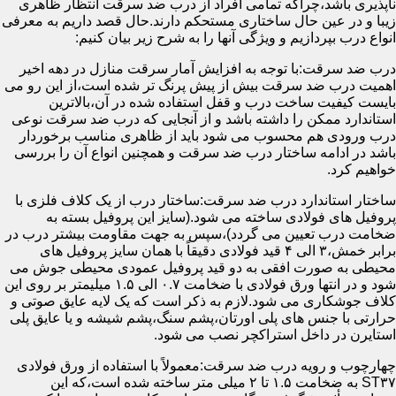
ناپذیری باشد،چراکه تمامی افراد از درب ضد سرقت انتظار ظاهری
زیبا و در عین حال ساختاری مستحکم دارند.حال قصد داریم به معرفی
انواع درب بپردازیم و ویژگی آنها را به شرح زیر بیان کنیم:
درب ضد سرقت:با توجه به افزایش آمار سرقت منازل در دهه اخیر
اهمیت درب ضد سرقت بیش از پیش پرنگ تر شده است،از این رو می
بایست کیفیت ساخت درب و قفل استفاده شده در آن،بالاترین
استاندارد ممکن را داشته باشد و از آنجایی که درب ضد سرقت نوعی
درب ورودی هم محسوب می شود باید از ظاهری مناسب برخوردار
باشد در ادامه ساختار درب ضد سرقت و همچنین انواع آن را بررسی
خواهیم کرد.
ساختار استاندارد درب ضد سرقت:ساختار درب از یک کلاف فلزی با
پروفیل های فولادی ساخته می شود.(سایز این پروفیل بسته به
ضخامت درب تعیین می گردد)،سپس به جهت مقاومت بیشتر درب در
برابر خمش،۳ الی ۴ قید فولادی دقیقاً با همان سایز پروفیل های
محیطی به صورت افقی به دو قید پروفیل عمودی محیطی جوش می
شود و در انتها ورق فولادی با ضخامت ۰.۷ الی ۱.۵ میلیمتر بر روی این
کلاف جوشکاری می شود.لازم به ذکر است که یک لایه عایق صوتی و
حرارتی با جنس های پلی اورتان،پشم سنگ،پشم شیشه و یا عایق پلی
استایرن در داخل استراکچر نصب می شود.
چهارچوب و رویه درب ضد سرقت:معمولاً با استفاده از ورق فولادی
ST۳۷ به ضخامت ۱.۵ تا ۲ میلی متر ساخته شده است،که این