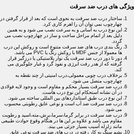
ویژگی های درب ضد سرقت
ساختار درب ضد سرقت به نحوی است که بعد از قرار گرفتن در
چهارچوب نمی توان آن را اهرم کاری کرد.
این نوع درب به آسانی و به سرعت نصب می شود و به همین
دلیل بعد از اتمام مراحل ساخت و ساز در چهارچوب نصب می
گردد.
رنگ بندی درب های ضد سرقت متنوع است و روکش این درب
ها معمولا از جنس MDF با روکش رنگ یا PVC می باشد.
دور تا دور درب ضد سرقت یک نوار پلاستیکی یا درزگیر قرار
گرفته که از هدر رفت انرژی و نفوذ گرد و غبار جلوگیری می
کند.
برخلاف درب چوبی معمولی،درب امنیتی از چند نقطه به
چهارچوب متصل می شود.
درب ضد سرقت بسیار محکم و مقاوم است و وجود لایه فولادی
در آن نشانه استحکام این نوع درب هاست.
این نوع درب طبق استانداردهای بین المللی ساخته می شود.
درب ضد سرقت ضد آب است و نوعی عایق رطوبتی محسوب
می شود.
درب ضد سرقت در برابر گرما،سرما،برش،مته،اسید و رطوبت
مقاوم می باشد و علاوه بر این ها در هنگام وقوع حوادث طبیعی
مانند زلزله آسیب بسیار جزئی می بیند.
پشم سنگ به کار رفته در درب های ضد سرقت نوعی عایق