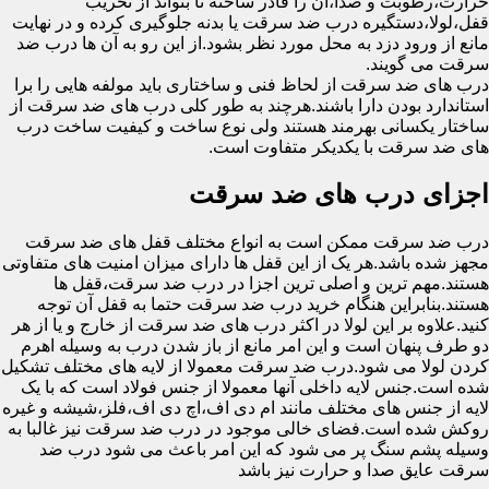
حرارت،رطوبت و صدا،آن را قادر ساخته تا بتواند از تخریب
قفل،لولا،دستگیره درب ضد سرقت یا بدنه جلوگیری کرده و در نهایت
مانع از ورود دزد به محل مورد نظر بشود.از این رو به آن ها درب ضد
سرقت می گویند.
درب های ضد سرقت از لحاظ فنی و ساختاری باید مولفه هایی را برا
استاندارد بودن دارا باشند.هرچند به طور کلی درب های ضد سرقت از
ساختار یکسانی بهرمند هستند ولی نوع ساخت و کیفیت ساخت درب
های ضد سرقت با یکدیکر متفاوت است.
اجزای درب های ضد سرقت
درب ضد سرقت ممکن است به انواع مختلف قفل های ضد سرقت
مجهز شده باشد.هر یک از این قفل ها دارای میزان امنیت های متفاوتی
هستند.مهم ترین و اصلی ترین اجزا در درب ضد سرقت،قفل ها
هستند.بنابراین هنگام خرید درب ضد سرقت حتما به قفل آن توجه
کنید.علاوه بر این لولا در اکثر درب های ضد سرقت از خارج و یا از هر
دو طرف پنهان است و این امر مانع از باز شدن درب به وسیله اهرم
کردن لولا می شود.درب ضد سرقت معمولا از لایه های مختلف تشکیل
شده است.جنس لایه داخلی آنها معمولا از جنس فولاد است که با یک
لایه از جنس های مختلف مانند ام دی اف،اچ دی اف،فلز،شیشه و غیره
روکش شده است.فضای خالی موجود در درب ضد سرقت نیز غالبا به
وسیله پشم سنگ پر می شود که این امر باعث می شود درب ضد
سرقت عایق صدا و حرارت نیز باشد