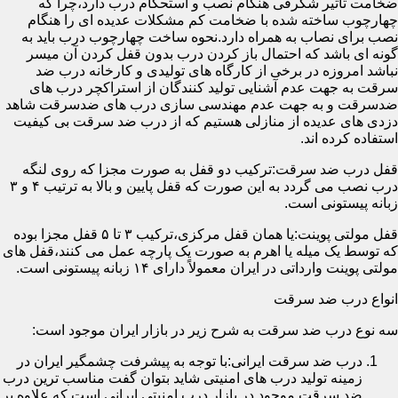
ضخامت تأثیر شگرفی هنگام نصب و استحکام درب دارد،چرا که
چهارچوب ساخته شده با ضخامت کم مشکلات عدیده ای را هنگام
نصب برای نصاب به همراه دارد.نحوه ساخت چهارچوب درب باید به
گونه ای باشد که احتمال باز کردن درب بدون قفل کردن آن میسر
نباشد امروزه در برخی از کارگاه های تولیدی و کارخانه درب ضد
سرقت به جهت عدم آشنایی تولید کنندگان از استراکچر درب های
ضدسرقت و به جهت عدم مهندسی سازی درب های ضدسرقت شاهد
دزدی های عدیده از منازلی هستیم که از درب ضد سرقت بی کیفیت
استفاده کرده اند.
قفل درب ضد سرقت:ترکیب دو قفل به صورت مجزا که روی لنگه
درب نصب می گردد به این صورت که قفل پایین و بالا به ترتیب ۴ و ۳
زبانه پیستونی است.
قفل مولتی پوینت:یا همان قفل مرکزی،ترکیب ۳ تا ۵ قفل مجزا بوده
که توسط یک میله یا اهرم به صورت یک پارچه عمل می کنند،قفل های
مولتی پوینت وارداتی در ایران معمولاً دارای ۱۴ زبانه پیستونی است.
انواع درب ضد سرقت
سه نوع درب ضد سرقت به شرح زیر در بازار ایران موجود است:
درب ضد سرقت ایرانی:با توجه به پیشرفت چشمگیر ایران در
زمینه تولید درب های امنیتی شاید بتوان گفت مناسب ترین درب
ضد سرقت موجود در بازار درب امنیتی ایرانی است که علاوه بر