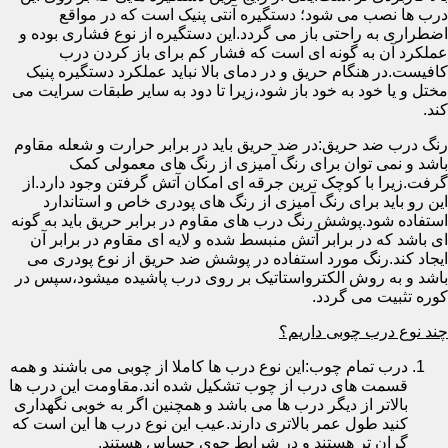
درب ها نصب می شود؛ دستگیره آنتی پنیک است که در مواقع
اضطراری به راحتی باز می گردد.این دستگیره از نوع فشاری بوده و
عملکرد آن به گونه ای است که فشار کم برای باز کردن درب
کافیست.در هنگام حریق و در دمای بالا نباید عملکرد دستگیره پنیک
مختل و یا خود به خود باز شود،زیرا تا دود به سایر طبقات سرایت می
کند.
رنگ درب ضد حریق:در ضد حریق باید در برابر حرارت و شعله مقاوم
باشد و نمی توان برای رنگ آمیزی از رنگ های معمولی کمک
گرفت.زیرا با کوچک ترین جرقه ای امکان آتش گرفتن وجود دارد.از
این رو باید برای رنگ آمیزی از رنگ های پودری خاص و استاندارد
استفاده شود.پوشش رنگ درب های مقاوم در برابر حریق باید به گونه
ای باشد که در برابر آتش منبسط شده و لایه ای مقاوم در برابر آن
ایجاد کند.رنگ مورد استفاده در پوشش ضد حریق از نوع پودری می
باشد و به روش الکترواستاتیک بر روی درب پاشیده میشود،سپس در
کوره تثبیت می گردد.
چند نوع درب چوبی داریم؟
درب تمام چوب:این نوع درب ها کاملا از چوبی می باشند و همه
قسمت های درب از چوب تشکیل شده اند.مقاومت این درب ها
بالاتر از دیگر درب ها می باشد و همچنین اگر به خوبی نگهداری
کنید طول عمر بالاتری دارند.عیب این نوع درب ها این است که
گران تر هستند و در شرایط جوی حساس هستند.