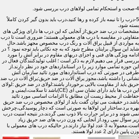
4-صحت و استحکام تمامی لولاهای درب بررسی شود.
5-درب را تا نیمه باز کرده و رها کنید،درب باید بدون گیر کردن کاملاً
بسته شود.
مشخصات درب ضد حریق:از آنجایی که این درب ها دارای ویژگی های
متفاوتی در مقایسه با درب های معمولی هستند؛ ضروری است تا درب
به مواردی از قبیل یراق آلات و رنگ درب مخصوص مجهز باشد.حال
شاید این سوال برایتان مطرح شود که به چه نکاتی باید توجه نمود ؟ در
ادامه ویژگی های فنی و اجزای دربهای مقاوم در برابر آتش را مورد
بررسی قرار می دهیم.لازم به ذکر است ؛ اغلب تولیدکنندگان فعال در
این حوزه تمامی موارد زیر را در استانداردهای خود در نظر دارند.از
طرفی در صورتی که درب استانداردهای مورد تائید سازمان آتش
نشانی را داشته باشد،مجوز یراق آلات در ضد حریق:یراق آلات درب ضد
حریق باید از مقاومت بالایی برخوردار باشند:لولای در ضد حریق :لولای
این درب ها باید دارای نشان سی ای (CE)باشد تا سلامت،ایمنی و
حفاظت از محیط زیست آن مطابق با الزامات اساسی مورد تائید
باشد.در حقیقت می توان گفت باید از لولای مخصوص درب ضد حریق
بهره برد.ساختار این لولاها به صورتی است که دچار پوسیدگی،چرخش
نمی شوند و در برابر حرارت بالا ذوب نمی گردند،در نتیجه امنیت درب
زیر سوال نمی رود.از آنجایی که وزن درب های ضد حریق زیاد
است،معمولاً به 3 عدد لولا نیاز دارند.در حالیکه درب های معمولی با
وزن پایین دارای 2 عدد لولا هستند.