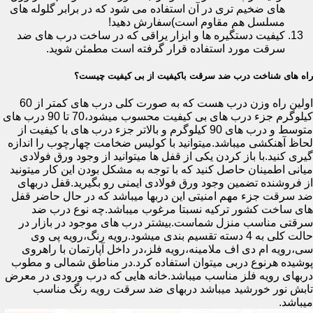
های ضخیم تری در آن استفاده می شود که در برابر گلوله های
مسلسل هم مقاوم است)سفارش دهید!
کیفیت دستگیره ها و ابزار یراقی که در ساخت درب های ضد
سرقت مورد استفاده قرار گرفته است مطمئن شوید.
راه های شناخت درب ضد سرقت باکیفیت از بی کیفیت چیست؟
اولین راه وزن درب هست که به صورت کلی درب های کمتر از 60
کیلوگرم جزء درب های بی کیفیت محسوب میشود،70 تا 90 درب های
متوسط و درب های 90 کیلوگرم و بالاتر جزء درب های با کیفیت از
لحاظ آهنکشی میباشد.میتوانید با کولیس ضخامت چهارچوب را اندازه
گیری کنید.با باز کردن یکی از قفل ها میتوانید از وجود ورق فولادی
میانی اطمینان حاصل کنید که با توجه به مشکل بودن این کار میتونید
از فروشنده تضمین وجود ورق فولادی ایمنی رو بگیرید.قفل دربهای
ضد سرقت جزء مهم امنیتی این دربها میباشد که در حال حاضر قفل
های ساخت کشور ترکیه نسبتا مرغوب میباشد.چه نوع درب ضد
سرقتی مناسب منزل شماست.بیشتر درب های موجود در بازار در
حالت کلی به 4 دسته تقسیم بندی میشود.رویه رنگ،رویه پی وی
سی،رویه ام دی اف ملامینه،رویه فلز،در داخل آپارتمان با راهروی
پوشیده هرنوع دربی میتوان استفاده کرد.در مناطق شمالی و مطوب
دربهای رویه فلز مناسب میباشد.خانه هایی که درب ورودی در معرض
تابش نور خورشید میباشد دربهای ضد سرقت رویه رنگ مناسب
میباشد.