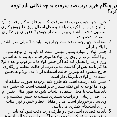
در هنگام خرید درب ضد سرقت به چه نکاتی باید توجه
کرد؟
جنس چهارچوب درب ضد سرقت :که باید فلز به کار رفته در آن
از آلیاژ خوب و با کیفیت باشد و محل اتصال ورق ها جوش کاری
مناسبی داشته باشند و بهتر است از جوش co2 برای جوشکاری
استفاده شده باشد.
ضخامت چهارچوب:ضخامت چهارچوب باید 1.5 میلی متر باشد و
یا بالاتر از آن
جنس لولا:از موارد بسیار مهمی است که باید به آن توجه نمود
زیرا لنگه درب بر روی این لولا ها میچرخد و باید بتواند به آسانی
وزن درب را تحمل کند که اگر جنس لولا ها نامرغوب و تعداد لولا
ها کم باشد پس از گذشت مدتی درب از حالت تنظیم و رگلاژی
خارج میشود که بهترین حالت استفاده از 3 عدد لولا و همچنین
استفاده از لولای بلبرینگ دار است.
جنس لایه:درست است که طرح لایه درب به صورت سلیقه ای
بوده اما توجه به این نکته بسیار حائز اهمیت است که جنس لایه
باید متناسب با محل استفاده انتخاب شود به طور مثال جنس ام
دی اف از زیبایی و براقیت بیشتری نسبت به جنس ملامینه و پی
وی سی برخوردار است اما در مقابل خط و خش و نور آفتاب
دارای استحکام کمتری می باشد.
باید به فضای داخلی بین دو طرف درب دقت نمود که باید از
ورقی فولادی تشکیل شده باشد و اگر داخل درب خالی از ورق