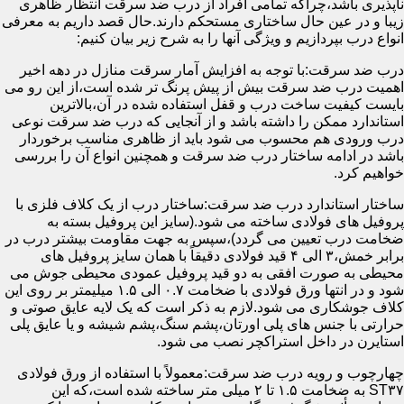
ناپذیری باشد،چراکه تمامی افراد از درب ضد سرقت انتظار ظاهری
زیبا و در عین حال ساختاری مستحکم دارند.حال قصد داریم به معرفی
انواع درب بپردازیم و ویژگی آنها را به شرح زیر بیان کنیم:
درب ضد سرقت:با توجه به افزایش آمار سرقت منازل در دهه اخیر
اهمیت درب ضد سرقت بیش از پیش پرنگ تر شده است،از این رو می
بایست کیفیت ساخت درب و قفل استفاده شده در آن،بالاترین
استاندارد ممکن را داشته باشد و از آنجایی که درب ضد سرقت نوعی
درب ورودی هم محسوب می شود باید از ظاهری مناسب برخوردار
باشد در ادامه ساختار درب ضد سرقت و همچنین انواع آن را بررسی
خواهیم کرد.
ساختار استاندارد درب ضد سرقت:ساختار درب از یک کلاف فلزی با
پروفیل های فولادی ساخته می شود.(سایز این پروفیل بسته به
ضخامت درب تعیین می گردد)،سپس به جهت مقاومت بیشتر درب در
برابر خمش،۳ الی ۴ قید فولادی دقیقاً با همان سایز پروفیل های
محیطی به صورت افقی به دو قید پروفیل عمودی محیطی جوش می
شود و در انتها ورق فولادی با ضخامت ۰.۷ الی ۱.۵ میلیمتر بر روی این
کلاف جوشکاری می شود.لازم به ذکر است که یک لایه عایق صوتی و
حرارتی با جنس های پلی اورتان،پشم سنگ،پشم شیشه و یا عایق پلی
استایرن در داخل استراکچر نصب می شود.
چهارچوب و رویه درب ضد سرقت:معمولاً با استفاده از ورق فولادی
ST۳۷ به ضخامت ۱.۵ تا ۲ میلی متر ساخته شده است،که این