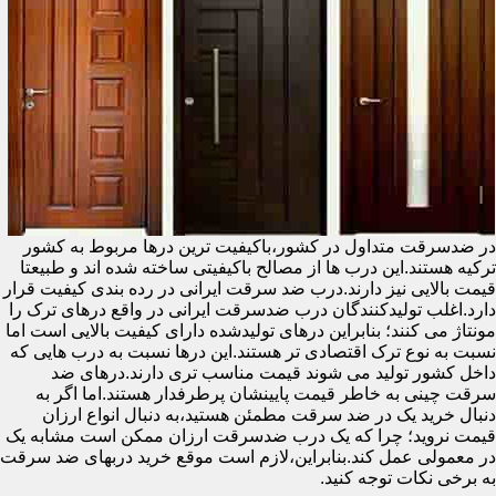
در ضدسرقت متداول در کشور،باکیفیت ترین درها مربوط به کشور
ترکیه هستند.این درب ها از مصالح باکیفیتی ساخته شده اند و طبیعتا
قیمت بالایی نیز دارند.درب ضد سرقت ایرانی در رده بندی کیفیت قرار
دارد.اغلب تولیدکنندگان درب ضدسرقت ایرانی در واقع درهای ترک را
مونتاژ می کنند؛ بنابراین درهای تولیدشده دارای کیفیت بالایی است اما
نسبت به نوع ترک اقتصادی تر هستند.این درها نسبت به درب هایی که
داخل کشور تولید می شوند قیمت مناسب تری دارند.درهای ضد
سرقت چینی به خاطر قیمت پایینشان پرطرفدار هستند.اما اگر به
دنبال خرید یک در ضد سرقت مطمئن هستید،به دنبال انواع ارزان
قیمت نروید؛ چرا که یک درب ضدسرقت ارزان ممکن است مشابه یک
در معمولی عمل کند.بنابراین،لازم است موقع خرید دربهای ضد سرقت
به برخی نکات توجه کنید.