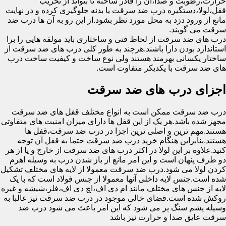
حرارت،رطوبت و صدا،آن را قادر ساخته تا بتواند از تخریب
قفل،لولا،دستگیره درب ضد سرقت یا بدنه جلوگیری کرده و در نهایت
مانع از ورود دزد به محل مورد نظر بشود.از این رو به آن ها درب ضد
سرقت می گویند.
درب های ضد سرقت از لحاظ فنی و ساختاری باید مولفه هایی را برا
استاندارد بودن دارا باشند.هرچند به طور کلی درب های ضد سرقت از
ساختار یکسانی بهرمند هستند ولی نوع ساخت و کیفیت ساخت درب
های ضد سرقت با یکدیکر متفاوت است.
اجزای درب های ضد سرقت
درب ضد سرقت ممکن است به انواع مختلف قفل های ضد سرقت
مجهز شده باشد.هر یک از این قفل ها دارای میزان امنیت های متفاوتی
هستند.مهم ترین و اصلی ترین اجزا در درب ضد سرقت،قفل ها
هستند.بنابراین هنگام خرید درب ضد سرقت حتما به قفل آن توجه
کنید.علاوه بر این لولا در اکثر درب های ضد سرقت از خارج و یا از هر
دو طرف پنهان است و این امر مانع از باز شدن درب به وسیله اهرم
کردن لولا می شود.درب ضد سرقت معمولا از لایه های مختلف تشکیل
شده است.جنس لایه داخلی آنها معمولا از جنس فولاد است که با یک
لایه از جنس های مختلف مانند ام دی اف،اچ دی اف،فلز،شیشه و غیره
روکش شده است.فضای خالی موجود در درب ضد سرقت نیز غالبا به
وسیله پشم سنگ پر می شود که این امر باعث می شود درب ضد
سرقت عایق صدا و حرارت نیز باشد