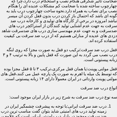
ضخامت تأثیر شگرفی هنگام نصب و استحکام درب دارد،چرا که
چهارچوب ساخته شده با ضخامت کم مشکلات عدیده ای را هنگام
نصب برای نصاب به همراه دارد.نحوه ساخت چهارچوب درب باید به
گونه ای باشد که احتمال باز کردن درب بدون قفل کردن آن میسر
نباشد امروزه در برخی از کارگاه های تولیدی و کارخانه درب ضد
سرقت به جهت عدم آشنایی تولید کنندگان از استراکچر درب های
ضدسرقت و به جهت عدم مهندسی سازی درب های ضدسرقت شاهد
دزدی های عدیده از منازلی هستیم که از درب ضد سرقت بی کیفیت
استفاده کرده اند.
قفل درب ضد سرقت:ترکیب دو قفل به صورت مجزا که روی لنگه
درب نصب می گردد به این صورت که قفل پایین و بالا به ترتیب ۴ و ۳
زبانه پیستونی است.
قفل مولتی پوینت:یا همان قفل مرکزی،ترکیب ۳ تا ۵ قفل مجزا بوده
که توسط یک میله یا اهرم به صورت یک پارچه عمل می کنند،قفل های
مولتی پوینت وارداتی در ایران معمولاً دارای ۱۴ زبانه پیستونی است.
انواع درب ضد سرقت
سه نوع درب ضد سرقت به شرح زیر در بازار ایران موجود است:
درب ضد سرقت ایرانی:با توجه به پیشرفت چشمگیر ایران در
زمینه تولید درب های امنیتی شاید بتوان گفت مناسب ترین درب
ضد سرقت موجود در بازار درب امنیتی ایرانی است که علاوه بر