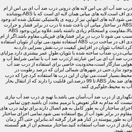
درب ضد آب ای بی اس لایه های درونی درب ضد آب ای بی اس از ام
دی اف است.لایه های میانی همان لایه ای است که با ABS،پوشانده
می شود.لایه های انتهایی نیز از رویه ی پلاستیکی تشکیل شده اند.وجود
ABS در ساختار میانی آن باعث شده تا درب در برابر فشار و حرارت
بالا،مقاومت و استحکام زیادی داشته باشد.علاوه براین،وجود ABS
سبب می شود تا درب در برابر فشارهای فیزیکی،مقاوم باشد.اگر از ام
دی اف در ساخت درب ABS استفاده نشود،می توان از نئوپان استفاده
کرد.انتخاب نئوپان در افزایش کیفیت درب،نقش بسزایی دارد.به
بیانی،درب ضدآب ساخته شده با نئوپان،طول عمر بیشتری دارد.مزایای
درب ضد آب ای بی اس عبارتند از:درب ضد آب با تمامی شرایط آب و
هوایی سازگار است،محدودیت خاصی برای استفاده از درب ضد آب
وجود ندارد.حتی در شهرهای شمالی ایران که درصد رطوبت در
محیط،بسیار است،می توان از این درب ها استفاده کرد.چرا که درب
های ضد بخار ABS تا 99 درصد،این قابلیت را دارند که از انتقال بخار
آب به محیط،جلوگیری کنند.
نگهداری از درب ضد آب،آسان می باشد.با تهیه ی درب ضد آب نیازی
نیست که مدام به فکر تعویض یا ترمیم مجدد آن باشید.چون تمامی
اجزای ساختار آن به طور کامل به هم اتصال دارند.برای تولید درب های
مقاوم در برابر نفوذ آب از پیچ استفاده نمی شود.تمامی اجزای ساختار
آن به طور پیوسته در کنار هم قرار گرفته اند.بنابراین حتی اگر زمان
زیادی از درب ضدآب استفاده کنید،ساختار منسجم آن از هم گسسته
نمی شود.