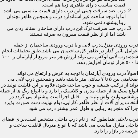
قیمت مناسب دارای ظاهری زیبا هم است.
درب ضد سرقت چینی:این درب دارای قیمت مناسبی می باشد
اما با توجه ساخت غیر استاندارد درب و همچنین ظاهر نچندان
زیبا پیشنهاد نمی شود.
درب ضد سرقت ترک:این درب دارای ساختار استانداردی می
باشد اما از از نظر قیمت مقرون به صرفه نیستند.
درب ورودی منزل
:درب لابی و یا درب ورودی ساختمان از جمله
عوامل تأثیر گذار در ظاهر کل ساختمان می باشد.طبق تحقیقات انجام
شده،درب لابی لوکس می تواند ارزش هر متر مربع از آپارتمان را ۱۰۰
تا ۵۰۰ هزار تومان افزایش دهد.
اصولاً درب ورودی آپارتمان با توجه به عرض و ارتفاع می تواند
ضخامتی بین ۵ تا ۷ سانتی متر داشته باشد و همچنین درب لابی می
تواند از ترکیب شیشه و چوب ساخته شود،علاوه بر این قابلیت تولید در
انواع سبک ها از جمله مدرن و کلاسیک را دارد و با انواع رنگ ها از جمله
پوششی،وایت واش،پتینه و …قابل اجرا است.پیشنهاد می گردد در
انتخاب یراق آلات از نظر ظاهر،کارایی،دوام نهایت دقت صورت پذیرد
چرا که منجر به زیبایی و طول عمر بیشتر درب می شود.
درب داخلی
:همانطور که از نام درب داخلی مشخص است،برای فضای
داخلی منازل مناسب می باشد که با انواع متریال قابلیت ساخت و
عرضه در بازار را دارد.