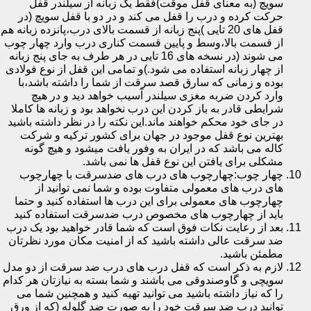
سویچ (به معنای قفل موقت)فقط یک زبانه از سیلندر قفل
حرکت کرده و درب را قفل می کند و در دو با قفل سویچ (در
قفل های 20 تایی )پنج زبانه از قسمت بالای درب،پانزده زبانه هم
از قسمت بالا،وسط و پایین قسمت کناری درب وارد چهار چوب
می شوند (در نسخه های 16 تایی در هر طرف به جای پنج زبانه
از چهار زبانه استفاده می شود.)و تمامی این قفل از نوع فولادی
بوده و زمانی که سارق قصد سرقت از شما را داشته باشد،با
وارد کردن ضربه مغزی سیلندر آسیب خواهد دید و در هیچ
شرایطی قادر به باز کردن این درب نخواهد بود و زبانه ها کاملا
در جای خود محکم خواهند ماند.این نکته را در نظر داشته باشید
بهترین نوع قفل موجود در جهان برای کشور ترکیه و شرکت
کاله می باشد که در ایران به وفور یافت میشود و هیچ گونه
مشکلی برای یافتن این نوع قفل ها نمی باشد.
چهار چوب:چهارچوب های درب های ضدسرقت با چهارچوب
های درب های معمولی متفاوت بوده و شما نمی توانید از
چهارچوب های معمولی برای این درب ها استفاده کنید و حتما
باید از چهارچوب های مخصوص درب ضدسرقت استفاده کنید
بعد از رعایت نکات فوق است که شما قادر خواهید بود یک درب
ضد سرقت عالی داشته باشید که از امنیت مکان مورد نظرتان
مطمئن باشید.
لازم به ذکر است که قفل درب های درب ضد سرقت از دو مدل
سویچی و گاوصندوقی می باشند و شما بسته به نیازتان هر کدام
را که نیاز داشته باشید می توانید تهیه کنید و همچنین شما می
توانید درب ضد سرقت خود را به صورت ضد گلوله (که از ورق