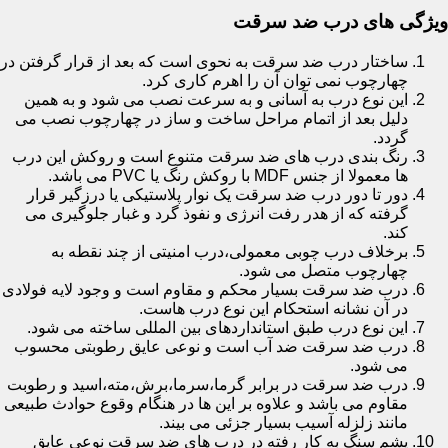
ویژگی های درب ضد سرقت
ساختار درب ضد سرقت به نحوی است که بعد از قرار گرفتن در
چهارچوب نمی توان آن را اهرم کاری کرد.
این نوع درب به آسانی و به سرعت نصب می شود و به همین
دلیل بعد از اتمام مراحل ساخت و ساز در چهارچوب نصب می
گردد.
رنگ بندی درب های ضد سرقت متنوع است و روکش این درب
ها معمولا از جنس MDF با روکش رنگ یا PVC می باشد.
دور تا دور درب ضد سرقت یک نوار پلاستیکی یا درزگیر قرار
گرفته که از هدر رفت انرژی و نفوذ گرد و غبار جلوگیری می
کند.
برخلاف درب چوبی معمولی،درب امنیتی از چند نقطه به
چهارچوب متصل می شود.
درب ضد سرقت بسیار محکم و مقاوم است و وجود لایه فولادی
در آن نشانه استحکام این نوع درب هاست.
این نوع درب طبق استانداردهای بین المللی ساخته می شود.
درب ضد سرقت ضد آب است و نوعی عایق رطوبتی محسوب
می شود.
درب ضد سرقت در برابر گرما،سرما،برش،مته،اسید و رطوبت
مقاوم می باشد و علاوه بر این ها در هنگام وقوع حوادث طبیعی
مانند زلزله آسیب بسیار جزئی می بیند.
پشم سنگ به کار رفته در درب های ضد سرقت نوعی عایق