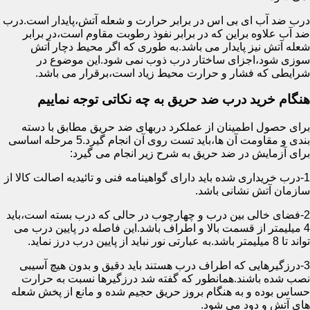
درب ضد آب ای بی اس در برابر حرارت و شعله آتش،پایدار است.درب
ضد آب علاوه براین که در برابر نفوذ رطوبت مقاوم است،در برابر
شعله آتش نیز پایدار می باشد.به طوری که اگر محیط دچار آتش
سوزی شود،اجزای ساختار درب ذوب نمی شود.این موضوع در
شرایطی که فشار و حرارت محیط زیاد است،برقرار می باشد.
هنگام خرید درب ضد حریق به چه نکاتی توجه نماییم
برای حصول اطمینان از عملکرد دربهای ضد حریق مطابق با دسته
بندی و مقاومت آن ها،باید تست روی آن انجام گیرد.5 مرحله اساسی
برای آزمایش در ضد حریق به شرح زیر انجام می گیرد:
1-درب خریداری شده باید دارای گواهینامه فنی و تائیدیه اصالت کالا از
سازمان آتش نشانی باشد.
2-فضای خالی بین درب و چهارچوب در حالی که درب بسته است،باید
4 میلیمتر از قسمت بالا و اطراف باشد.این فاصله در پایین درب می
تواند تا 8 میلیمتر باشد.به عبارتی نور نباید از پایین درب درز نماید.
3-درزگیرهایی که اطراف درب هستند باید دقیق و بدون هیچ آسیبی
نصب شده باشند.همانطور که گفته شد درزگیرها نسبت به حرارت
حساس بوده و به هنگام بروز حریق حجیم شده و مانع از پخش شعله
های آتش و دود می شود.