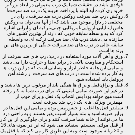
فولادی باشد در حقیقت شما یک درب معمولی در ابعاد بزرگتر
خریداری کرده اید البته با پرداخت هزینه یک درب ضد سرقت!
روکش درب ضد سرقت:روکش درب ضد سرقت دارای در
مختلفی در بازار موجود می باشد که از آنها می توان به روکش
هاس ایتالیایی،اروپایی،آمریکایی،چینی،ترکیه ای و ایرانی اشاره
کرد که به واسطه سابقه خوبی که دارند از بهترین کشور های
سازنده می باشند.درب های ضد سرقت ترکیه ای به واسطه
سابقه عالی در درب های ضد سرقت خانگی از برترین های این
برند ها است
ورق و آهن آلات مورد استفاده در درب:درب های ضد سرقت از
استحکام و مقاومت بالایی در برابر صدا و حرارت دارا می باشد
و تمامی این ها به خاطر ابزار و وسایلی است که در این درب ها
به کار برده شده است.در درب های ضد سرقت از رشته آهن
پروفیل باید استفاده شود
قفل و یراق:قفل و یراق ها همگی باید از مرغوب ترین ها باشند و
در غیر این صورت تمامی امنیتی که برای درب شما به کار رفته
است هیچ خواهد بود! پس انتخاب یک قفل و یراق خوب از
مهمترین ویژگی های یک درب ضد سرقت است.
سیلندر قفل ها اغلب از جنس مس بوده و تمامی این قفل ها در
برابر ضربه،اسید و مته بسیار آسیب پذیر هستند و به راحتی دزد
ها می توانند از خانه شما سرقت کنند و برای جلوگیری از این کار
از قفل مولتی سیستم استفاده می شود که این در نمونه های 16
و 20 زبانه موجود است و به این طریق کار می کند که با قفل یک