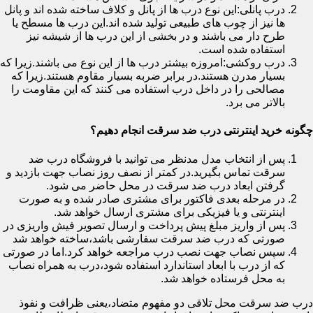
درب پانلی:این نوع درب ها از پانل و کلاف ساخته شده اند و پانل
ها نیز از چوب های طبیعی تولید شده اند.این درب ها مسطح یا
طرح دار می باشند و در بخشی از این درب ها از شیشه نیز
استفاده شده است.
درب روکشی:امروزه بیشتر درب ها از این نوع می باشند.زیرا که
بسیار مدرن هستند.در برابر ضربه بسیار مقاوم هستند.زیرا که
مصالحی را در داخل درب استفاده می کنند که این مقاومت را
بالاتر می برد.
چگونه خرید اینترنتی درب ضد سرقت انجام دهیم؟
پس از انتخاب مدل مدنظر می توانید با فروشگاه درب ضد
سرقت تماس بگیرید.در کمتر از نصف روز نصاب جهت بازدید و
گرفتن ابعاد درب ضد سرقت در محل حاضر می شود.
در مرحله بعدی فاکتور برای مشتری صادر شده و به صورت
اینترنتی و یا فیزیکی برای مشتری ارسال خواهد شد.
پس از واریز مبلغ پیش پرداخت و ارسال تصویر فیش واریزی در
صورتی که درب ضد سرقت سفارشی باشد،ساخته خواهد شد
سپس نصاب جهت نصب درب مراجعه خواهد کرد.اما در صورتی
که از درب با ابعاد استاندارد استفاده شود،درب به همراه نصاب
به محل فرستاده خواهد شد.
درب ضد سرقت محل تلاقی دو مفهوم متضاد،یعنی ظرافت و نفوذ