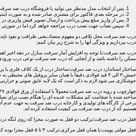
پس از انتخاب مدل مدنظر می توانید با فروشگاه درب ضد سرقت
در مرحله بعدی فاکتور برای مشتری صادر شده و به صورت اینتر
پس از واریز مبلغ پیش پرداخت و ارسال تصویر فیش واریزی 
سپس نصاب جهت نصب درب مراجعه خواهد کرد.اما در صورتی که از
درب ضد سرقت محل تلاقی دو مفهوم متضاد،یعنی ظرافت و نفوذ ناپذیر
درب بپردازیم و ویژگی آنها را به شرح زیر بیان کنیم:
درب ضد سرقت:با توجه به افزایش آمار سرقت منازل در دهه اخیر اهم
ممکن را داشته باشد و از آنجایی که درب ضد سرقت نوعی درب ورودی 
ساختار استاندارد درب ضد سرقت:ساختار درب از یک کلاف فلزی با پر
جوشکاری می شود.لازم به ذکر است که یک لایه عایق صوتی و حرارتی 
ساخته شده با ضخامت کم مشکلات عدیده ای را هنگام نصب برای نصاب 
برخی از کارگاه های تولیدی و کارخانه درب ضد سرقت به جهت عدم 
هستیم که از درب ضد سرقت بی کیفیت استفاده کرده اند.
قفل درب ضد سرقت:ترکیب دو قفل به صورت مجزا که روی لنگه درب نصب می گردد به 
قفل مولتی پوینت:یا همان قفل مرکزی،ترکیب ۳ تا ۵ قفل مجزا بوده که توسط یک میله یا اهرم به صورت یک پارچه عمل می کنند،قفل های مولتی پوینت وارداتی در ایران معمولاً دارای ۱۴ زبانه پیستونی است.