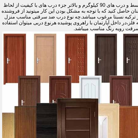
اولین راه وزن درب هست که به صورت کلی درب های کمتر از 60 کیلوگرم جزء درب های بی کیفیت محسوب میشود،70 تا 90 درب های متوسط و درب های 90 کیلوگرم و بالاتر جزء درب های با کیفیت از لحاظ
نان حاصل کنید که با توجه به مشکل بودن این کار میتونید از فروشنده
ر ترکیه نسبتا مرغوب میباشد.چه نوع درب ضد سرقتی مناسب منزل
ام دی اف ملامینه،رویه فلز،در داخل آپارتمان با راهروی پوشیده هرنوع دربی میتوان استفاده
سرقت رویه رنگ مناسب میباشد.