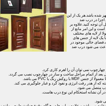
شده باشد.هر یک از این
 اجزا در درب ضد
آن توجه کنید.علاوه بر
است و این امر مانع از
 از لایه های مختلف
 یک لایه از جنس های
.فضای خالی موجود در
 باعث می شود درب ضد
هارچوب نمی توان آن را اهرم کاری کرد.
ل بعد از اتمام مراحل ساخت و ساز در چهارچوب نصب می گردد.
 رنگ یا PVC می باشد.
ه که از هدر رفت انرژی و نفوذ گرد و غبار جلوگیری می کند.
وب متصل می شود.
ر آن نشانه استحکام این نوع درب هاست.
 شود.
 می باشد و علاوه بر این ها در هنگام وقوع حوادث طبیعی مانند زل