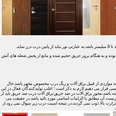
وده و به هنگام بروز حریق حجیم شده و مانع از پخش شعله های آتش
ه مواردی از قبیل یراق آلات و رنگ درب مخصوص مجهز باشد.حال
رسی قرار می دهیم.لازم به ذکر است ؛ اغلب تولیدکنندگان فعال در این
ته باشد،مجوز یراق آلات در ضد حریق:یراق آلات درب ضد حریق باید از
ای نشان سی ای (CE)باشد تا سلامت،ایمنی و حفاظت از محیط زیست آن مطابق با الزامات اساسی مورد تائید باشد.در حقیقت می
رت بالا ذوب نمی گردند،در نتیجه امنیت درب زیر سوال نمی رود.از