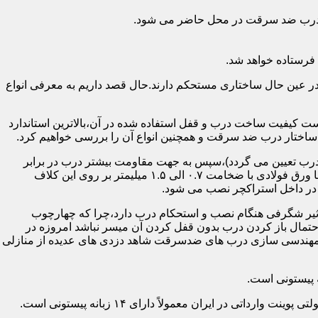
اد درب ضد سرقت در محل حاضر می شود.
فرستاده خواهد شد.
ر عین حال ساختاری مستحکم دارند.حال قصد داریم به معرفی انواع
 کیفیت ساخت درب و قفل استفاده شده در آن،بالاترین استاندارد
اختار درب ضد سرقت و همچنین انواع آن را بررسی خواهیم کرد.
درب تعیین می گردد)،سپس به جهت مقاومت بیشتر درب در برابر
خمش،۳ الی ۴ قید فولادی دقیقاً با همان سایز پروفیل های محیطی به صورت افقی به دو قید پروفیل عمودی محیطی جوش می شود و در انتها ورق فولادی با ضخامت ۰.۷ الی ۱.۵ میلیمتر بر روی این کلاف
 در داخل استراکچر نصب می شود.
۱.۵ تا ۲ میلی متر ساخته شده است،که این ضخامت تأثیر شگرفی هنگام نصب و استحکام درب دارد،چرا که چهارچوب
حتمال باز کردن درب بدون قفل کردن آن میسر نباشد امروزه در
م مهندسی سازی درب های ضدسرقت شاهد دزدی های عدیده از منازلی