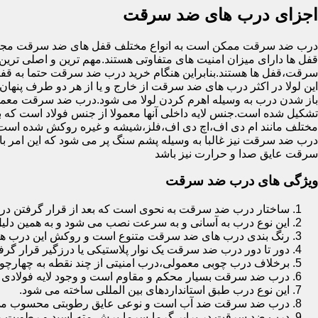
اجزای درب های ضد سرقت
درب ضد سرقت ممکن است به انواع مختلف قفل های ضد سرقت مجهز 
قفل ها دارای میزان امنیت های متفاوتی هستند.مهم ترین و اصلی ترین
سرقت،قفل ها هستند.بنابراین هنگام خرید درب ضد سرقت حتما به قفل 
این لولا در اکثر درب های ضد سرقت از خارج و یا از هر دو طرف پنهان 
باز شدن درب به وسیله اهرم کردن لولا می شود.درب ضد سرقت معمولا
تشکیل شده است.جنس لایه داخلی آنها معمولا از جنس فولاد است که با
مختلف مانند ام دی اف،اچ دی اف،فلز،شیشه و غیره روکش شده است
درب ضد سرقت نیز غالبا به وسیله پشم سنگ پر می شود که این امر
سرقت عایق صدا و حرارت نیز باشد
ویژگی های درب ضد سرقت
ساختار درب ضد سرقت به نحوی است که بعد از قرار گرفتن در چ
این نوع درب به آسانی و به سرعت نصب می شود و به همین دلی
رنگ بندی درب های ضد سرقت متنوع است و روکش این درب ها معمولا از جنس MDF با روکش
دور تا دور درب ضد سرقت یک نوار پلاستیکی یا درزگیر قرار گرفت
برخلاف درب چوبی معمولی،درب امنیتی از چند نقطه به چهارچ
درب ضد سرقت بسیار محکم و مقاوم است و وجود لایه فولادی د
این نوع درب طبق استانداردهای بین المللی ساخته می شود.
درب ضد سرقت ضد آب است و نوعی عایق رطوبتی محسوب می
درب ضد سرقت در برابر گرما،سرما،برش،مته،اسید و رطوبت مقاوم