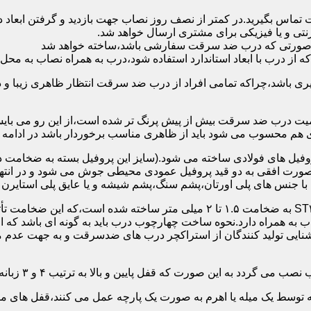
 تماس بگیرید.در کمتر از نصف روز نصاب جهت بازدید و گرفتن ابع
نتی و یا فیزیکی برای مشتری ارسال خواهد شد.
در صورتی که درب ضد سرقت سفارشی باشد،ساخته خواهد شد
 درب با ابعاد استاندارد استفاده شود،درب به همراه نصاب به محل 
ی باشد،چراکه تمامی افراد از درب ضد سرقت انتظار ظاهری زیبا و د
یت درب ضد سرقت بیش از پیش پرنگ تر شده است،از این رو می بایست
هم محسوب می شود باید از ظاهری مناسب برخوردار باشد در ادامه س
وفیل های فولادی ساخته می شود.(سایز این پروفیل بسته به ضخامت 
با جنس های پلی اورتان،پشم سنگ،پشم شیشه و یا عایق پلی استایرن
چهارچوب و رویه درب ضد سرقت:معمولاً با استفاده از ورق فولادی ST۳۷ به ضخامت 
به همراه دارد.نحوه ساخت چهارچوب درب باید به گونه ای باشد که ا
آشنایی تولید کنندگان از استراکچر درب های ضدسرقت و به جهت عد
این صورت که قفل پایین و بالا به ترتیب ۴ و ۳ زبانه پیستونی است.