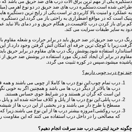
دستگیره یکی از مهم ترین یراق آلات درب های ضد حریق می باشد که دا
طراحی شده است.دستگیره درب های ضد حریق در دو نوع اهرمی (میله
به عملکرد و امنیت بالا کاربردی تر است.یکی از رایج ترین دستگیره ه
پنیک است که در مواقع اضطراری به راحتی باز می گردد.این دستگیره ا
کم برای باز کردن درب کافیست.در هنگام حریق و در دمای بالا نباید عمل
دود به سایر طبقات سرایت می کند.
رنگ درب ضد حریق:در ضد حریق باید در برابر حرارت و شعله مقاوم با
گرفت.زیرا با کوچک ترین جرقه ای امکان آتش گرفتن وجود دارد.از این 
استاندارد استفاده شود.پوشش رنگ درب های مقاوم در برابر حریق باید ب
مقاوم در برابر آن ایجاد کند.رنگ مورد استفاده در پوشش ضد حریق از
پاشیده میشود،سپس در کوره تثبیت می گردد.
چند نوع درب چوبی داریم؟
درب تمام چوب:این نوع درب ها کاملا از چوبی می باشند و هم
درب ها بالاتر از دیگر درب ها می باشد و همچنین اگر به خوبی نگ
این است که گران تر هستند و در شرایط جوی حساس هستند.
درب پانلی:این نوع درب ها از پانل و کلاف ساخته شده اند و پانل 
مسطح یا طرح دار می باشند و در بخشی از این درب ها از شیشه
درب روکشی:امروزه بیشتر درب ها از این نوع می باشند.زیرا که 
که مصالحی را در داخل درب استفاده می کنند که این مقاومت را ب
چگونه خرید اینترنتی درب ضد سرقت انجام دهیم؟