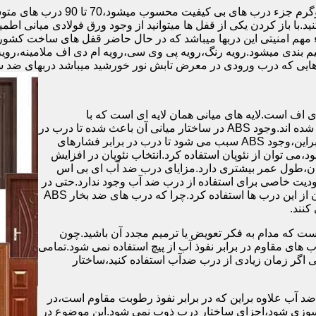
.با باز کردن یکی از قفل ها میتوانید از وجود ورق فولادی میانی اطمی
 مهم امنیتی این دربها میباشد که در حال حاضر قفل های ساخت کشو
ب های موجود در بازار در حالت کلی به 4 دسته تقسیم بندی میشود.رویه رنگ،رویه پی وی سی،رویه 
هایی که درب ورودی در معرض تابش نور خورشید میباشد دربهای ضد 
اف است.لایه های میانی همان لایه ای است که با
ABS،پوشانده می شود.لایه های انتهایی نیز از رویه ی پلاستیکی تشکیل شده اند.وجود ABS در ساختار میانی آن باعث شده تا درب در
برابر فشار و حرارت بالا،مقاومت و استحکام زیادی داشته باشد.علاوه براین،وجود ABS سبب می شود تا درب در برابر فشارهای
ر از ام دی اف در ساخت درب ABS استفاده نشود،می توان از نئوپان استفاده کرد.انتخاب نئوپان در افزایش
پان،طول عمر بیشتری دارد.مزایای درب ضد آب ای بی اس
دیت خاصی برای استفاده از درب ضد آب وجود ندارد.حتی در
شهرهای شمالی ایران که درصد رطوبت در محیط،بسیار است،می توان از این درب ها استفاده کرد.چرا که درب های ضد بخار ABS
ست که مدام به فکر تعویض یا ترمیم مجدد آن باشید.چون
ب های مقاوم در برابر نفوذ آب از پیچ استفاده نمی شود.تمامی
حتی اگر زمان زیادی از درب ضدآب استفاده کنید،ساختار
 آب علاوه براین که در برابر نفوذ رطوبت مقاوم است،در
ش سوزی شود،اجزای ساختار درب ذوب نمی شود.این موضوع در