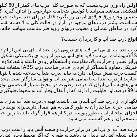
آهنکشی میباشد.میتوانید با کولیس ضخامت چهارچوب را اندازه گیری کنید
تضمین وجود ورق فولادی ایمنی رو بگیرید.قفل دربهای ضد سرقت جزء
شماست.بیشتر در
کرد.در مناطق شمالی و مطوب دربهای رویه فلز مناسب میباشد.خانه 
انواع درب ضد آب و کاربرد آن چیست؟
درب ضد آب ای بی اس لایه های درونی درب ضد آب ای بی اس از ام دی 
فیزیکی،مقاوم باشد.اگ
کیفیت درب،نقش بسزایی دارد.به بیانی،درب ضدآب ساخته شده با نئو
عبارتند از:درب ضد آب با تمامی شرایط آب و هوایی سازگار است،محدو
تا 99 درصد،این قابلیت را دارند که از انتقال بخار آب به محیط،جلوگیری کنند.
نگهداری از درب ضد آب،آسان می باشد.با تهیه ی درب ضد آب نیازی نی
تمامی اجزای ساختار آن به طور کامل به هم اتصال دارند.برای تولید در
اجزای ساختار آن به طور پیوسته در کنار هم قرار گرفته اند.بنابراین 
منسجم آن از هم گسسته نمی شود.
درب ضد آب ای بی اس در برابر حرارت و شعله آتش،پایدار است.درب ضد
برابر شعله آتش نیز پایدار می باشد.به طوری که اگر محیط دچار آت