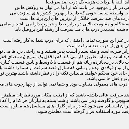
ید البته با پرداخت هزینه یک درب ضد سرقت!
بازار موجود می باشد که از آنها می توان به روکش هاس
که به واسطه سابقه خوبی که دارند از بهترین کشور های سازنده می
رب های ضد سرقت خانگی از برترین های این برند ها است
حکام و مقاومت بالایی در برابر صدا و حرارت دارا می باشد و تمامی
برده شده است.در درب های ضد سرقت از رشته آهن پروفیل باید
و در غیر این صورت تمامی امنیتی که برای درب شما به کار رفته است
یژگی های یک درب ضد سرقت است.
بر ضربه،اسید و مته بسیار آسیب پذیر هستند و به راحتی دزد ها می توا
ه می شود که این در نمونه های 16 و 20 زبانه موجود است و به این طریق کار می کند که با 
قفل از نوع فولادی بوده و زمانی که سارق قصد سرقت از شما را داشته ب
 در جای خود محکم خواهند ماند.این نکته را در نظر داشته باشید بهتری
 نوع قفل ها نمی باشد.
ای معمولی متفاوت بوده و شما نمی توانید از چهارچوب های معمولی
ضد سرقت عالی داشته باشید که از امنیت مکان مورد نظرتان مطمئن ب
 و گاوصندوقی می باشند و شما بسته به نیازتان هر کدام را که نیاز 
 آن استفاده می شود که در برابر گلوله های مسلسل هم مقاوم است
قت مورد استفاده قرار گرفته است مطمئن شوید.