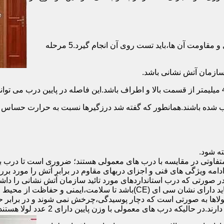
برای حصول اطمینان از عملکرد دربهای ضد حریق مطابق با دسته بندی و مقاومت آن ها،باید تست روی آن انجام گیرد.5 مرحله
صب شده باشند.همانطور که گفته شد درزگیرها نسبت به حرارت حساس ب
تفاوتی در مقایسه با درب های معمولی هستند؛ ضروری است تا درب ب
 ادامه ویژگی های فنی و اجزای دربهای مقاوم در برابر آتش را مورد بر
 در صورتی که درب استانداردهای مورد تائید سازمان آتش نشانی را داش
مقاومت بالایی برخوردار باشند:لولای در ضد حریق :لولای این درب ها باید دار
لاها به صورتی است که دچار پوسیدگی،چرخش نمی شوند و در برابر حرا