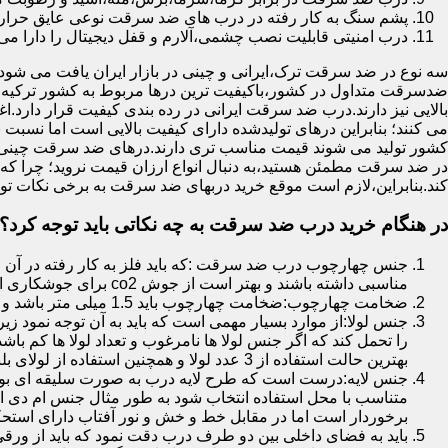
پشم سنگ به کار رفته در درب های ضد سرقت نوعی عایق حرارتی
درب امنیتی قابلیت نصب چشمی،آلارم و قفل دیجیتال را دارا می 
سه نوع در ضد سرقت ترک،ایرانی و چینی در بازار ایران یافت می شود.ا
ضدسرقت متداول در کشور،باکیفیت ترین درها مربوط به کشور ترکیه هس
بالایی نیز دارند.درب ضد سرقت ایرانی در رده بندی کیفیت قرار دارد.
می کنند؛ بنابراین درهای تولیدشده دارای کیفیت بالایی است اما نسبت 
کشور تولید می شوند قیمت مناسب تری دارند.درهای ضد سرقت چینی به 
در ضد سرقت مطمئن هستید،به دنبال انواع ارزان قیمت نروید؛ چرا
کند.بنابراین،لازم است موقع خرید دربهای ضد سرقت به برخی نکات توج
در هنگام خرید درب ضد سرقت به چه نکاتی باید توجه کرد؟
جنس چهارچوب درب ضد سرقت :که باید فلز به کار رفته در آن ا
مناسبی داشته باشند و بهتر است از جوش co2 برای جوشکاری استفاده شده باشد.
ضخامت چهارچوب:ضخامت چهارچوب باید 1.5 میلی متر باشد و یا بالاتر از آن
جنس لولا:از موارد بسیار مهمی است که باید به آن توجه نمود زیرا
را تحمل کند که اگر جنس لولا ها نامرغوب و تعداد لولا ها کم 
بهترین حالت استفاده از 3 عدد لولا و همچنین استفاده از لولای بلبرینگ دار است.
جنس لایه:درست است که طرح لایه درب به صورت سلیقه ای بوده ا
متناسب با محل استفاده انتخاب شود به طور مثال جنس ام دی ا
برخوردار است اما در مقابل خط و خش و نور آفتاب دارای استح
باید به فضای داخلی بین دو طرف درب دقت نمود که باید از ورق