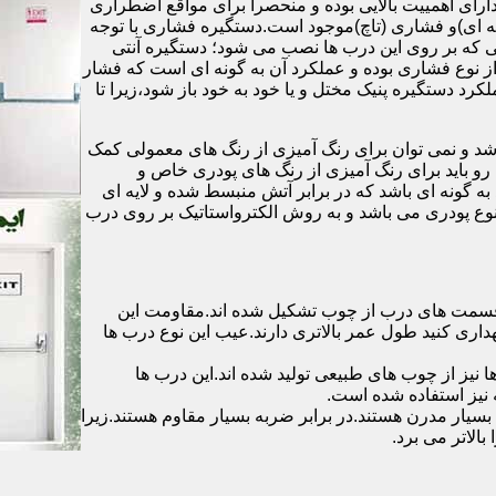
رای اهمییت بالایی بوده و منحصرا برای مواقع اضطراری
 ای)و فشاری (تاچ)موجود است.دستگیره فشاری با توجه
ایی که بر روی این درب ها نصب می شود؛ دستگیره آنتی
ز نوع فشاری بوده و عملکرد آن به گونه ای است که فشار
کرد دستگیره پنیک مختل و یا خود به خود باز شود،زیرا تا
شد و نمی توان برای رنگ آمیزی از رنگ های معمولی کمک
رو باید برای رنگ آمیزی از رنگ های پودری خاص و
ه گونه ای باشد که در برابر آتش منبسط شده و لایه ای
 نوع پودری می باشد و به روش الکترواستاتیک بر روی درب
ه قسمت های درب از چوب تشکیل شده اند.مقاومت این
هداری کنید طول عمر بالاتری دارند.عیب این نوع درب ها
ها نیز از چوب های طبیعی تولید شده اند.این درب ها
 نیز استفاده شده است.
بسیار مدرن هستند.در برابر ضربه بسیار مقاوم هستند.زیرا
الاتر می برد.