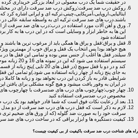
در حقیقت شما یک درب معمولی در ابعاد بزرگتر خریداری کرده ا
روکش درب ضد سرقت:روکش درب ضد سرقت دارای در مختلفی در 
ایتالیایی،اروپایی،آمریکایی،چینی،ترکیه ای و ایرانی اشاره کرد 
باشند.درب های ضد سرقت ترکیه ای به واسطه سابقه عالی در د
ورق و آهن آلات مورد استفاده در درب:درب های ضد سرقت از است
این ها به خاطر ابزار و وسایلی است که در این درب ها به کار 
استفاده شود
قفل و یراق:قفل و یراق ها همگی باید از مرغوب ترین ها باشند 
هیچ خواهد بود! پس انتخاب یک قفل و یراق خوب از مهمترین و
سیلندر قفل ها اغلب از جنس مس بوده و تمامی این قفل ها در برا
سیستم استفاد
به جای پنج زبانه از چهار زبانه استفاده می شود.)و تمامی این 
شرایطی قادر به باز کردن این درب نخواهد بود و زبانه ها کاملا
در ایران به وفور یافت میشود و هیچ گونه مشکلی برای یافتن این
چهار چوب:چهارچوب های درب های ضدسرقت با چهارچوب های درب ه
مخصوص درب ضدسرقت استفاده کنید
بعد از رعایت نکات فوق است که شما قادر خواهید بود یک درب 
لازم به ذکر است که قفل درب های درب ضد سرقت از دو مدل سویچی
سرقت خود را به صورت ضد گلوله (که از ورق های ضخیم تری در
کیفیت دستگیره ها و ابزار یراقی که در ساخت درب های ضد سر
راه های شناخت درب ضد سرقت باکیفیت از بی کیفیت چیست؟