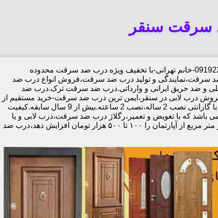
د سرقت سنقر
،09192211934-خانم تهرانی-با تخفیف ویژه درب ضد سرقت محدوده
د سرقت،نمایندگی و تولید درب ضد سرقت،فروش انواع درب ضد
خلی و ضد حریق ایرانی و وارداتی.درب ضد سرقت ترک.درب ضد
وش درب لابی در سنقر،ایمن ترین درب ضد سرقت-خرید مستقیم از
کارخانه قفل گاوصندوقی کاله،ضد برش و ضد دیلم 100% وارداتی،ورق فولادی دوبل چهارطرفه،عایق حرارت و صوت،اکیپ نصاب حرفه ای با گارانتی نصب 2 ساله،نصب 2 ساعته.بیش از 9 سال سابقه.کیفیت
ی باشد که با تعویض و تعمیر،رگلاژ درب ضد سرقت،درب لابی و یا
درب ورودی ساختمان از جمله عوامل تأثیر گذار در ظاهر کل ساختمان می‌باشد.طبق تحقیقات انجام شده،درب لابی لوکس می‌تواند ارزش هر متر مربع از آپارتمان را ۱۰۰ تا ۵۰۰ هزار تومان افزایش دهد،درب ضد