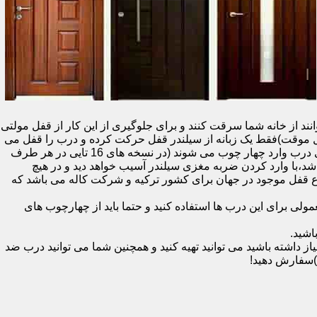
نند از خانه شما سرقت کنند و برای جلوگیری از این کار از قفل مولتی
قفل یک سویچ (به معنای قفل موقت)فقط یک زبانه از سیلندر قفل حرکت کرده و درب را قفل می
کند و در دو با قفل سویچ (در قفل های 20 تایی )پنج زبانه از قسمت بالای درب،پانزده زبانه هم از قسمت بالا،وسط و پایین قسمت کناری درب وارد چهار چوب می شوند (در نسخه های 16 تایی در هر طرف
اشد،با وارد کردن ضربه مغزی سیلندر آسیب خواهد دید و در هیچ
ن نوع قفل موجود در جهان برای کشور ترکیه و شرکت کاله می باشد که
 برای این درب ها استفاده کنید و حتما باید از چهارچوب های
اشید.
داشته باشید می توانید تهیه کنید و همچنین شما می توانید درب ضد
)سفارش دهید!