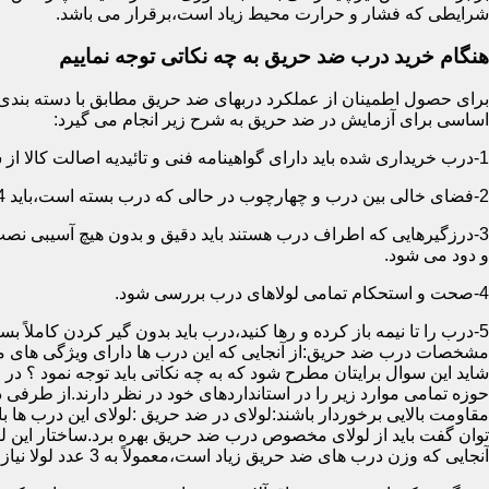
شرایطی که فشار و حرارت محیط زیاد است،برقرار می باشد.
هنگام خرید درب ضد حریق به چه نکاتی توجه نماییم
اساسی برای آزمایش در ضد حریق به شرح زیر انجام می گیرد:
1-درب خریداری شده باید دارای گواهینامه فنی و تائیدیه اصالت کالا از سازمان آتش نشانی باشد.
2-فضای خالی بین درب و چهارچوب در حالی که درب بسته است،باید 4 میلیمتر از قسمت بالا و اطراف باشد.این فاصله در پایین درب می تواند تا 8 میلیمتر باشد.به عبارتی نور نباید از پایین درب درز نماید.
3-درزگیرهایی که اطراف درب هستند باید دقیق و بدون هیچ آسیبی ن
و دود می شود.
4-صحت و استحکام تمامی لولاهای درب بررسی شود.
5-درب را تا نیمه باز کرده و رها کنید،درب باید بدون گیر کردن کاملاً بسته شود.
مشخصات درب ضد حریق:از آنجایی که این درب ها دارای ویژگی های م
شاید این سوال برایتان مطرح شود که به چه نکاتی باید توجه نمود ؟ در
حوزه تمامی موارد زیر را در استانداردهای خود در نظر دارند.از طرفی
توان گفت باید از لولای مخصوص درب ضد حریق بهره برد.ساختار این لو
آنجایی که وزن درب های ضد حریق زیاد است،معمولاً به 3 عدد لولا نیاز دارند.در حالیکه درب های معمولی با وزن پایین دارای 2 عدد لولا هستند.