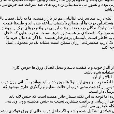
 بوده و نسوز می باشد.بنابراین درب های ضد سرقت ضد حریق نیز می
باشد.
لبته درب ضد سرقت ایتالیایی هم در بازار هست،اما به دلیل قیمت بال
تند.این درب ها از مصالح باکیفیتی ساخته شده اند و طبیعتا قیمت
اغلب تولیدکنندگان درب ضدسرقت ایرانی در واقع درهای ترک را مونتاژ
به نوع ترک اقتصادی تر هستند.این درها نسبت به درب هایی که داخل
خاطر قیمت پایینشان پرطرفدار هستند.اما اگر به دنبال خرید یک
 که یک درب ضدسرقت ارزان ممکن است مشابه یک در معمولی عمل
ه کنید.
ز آلیاژ خوب و با کیفیت باشد و محل اتصال ورق ها جوش کاری
 لنگه درب بر روی این لولا ها میچرخد و باید بتواند به آسانی وزن درب
باشد پس از گذشت مدتی درب از حالت تنظیم و رگلاژی خارج میشود که
ما توجه به این نکته بسیار حائز اهمیت است که جنس لایه باید
ف از زیبایی و براقیت بیشتری نسبت به جنس ملامینه و پی وی سی
کام کمتری می باشد.
ی فولادی تشکیل شده باشد و اگر داخل درب خالی از ورق فولادی باشد