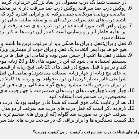
در حقیقت شما یک درب معمولی در ابعاد بزرگتر خریداری کرده ا
روکش درب ضد سرقت:روکش درب ضد سرقت دارای در مختلفی در 
ایتالیایی،اروپایی،آمریکایی،چینی،ترکیه ای و ایرانی اشاره کرد 
باشند.درب های ضد سرقت ترکیه ای به واسطه سابقه عالی در د
ورق و آهن آلات مورد استفاده در درب:درب های ضد سرقت از است
این ها به خاطر ابزار و وسایلی است که در این درب ها به کار 
استفاده شود
قفل و یراق:قفل و یراق ها همگی باید از مرغوب ترین ها باشند 
هیچ خواهد بود! پس انتخاب یک قفل و یراق خوب از مهمترین و
سیلندر قفل ها اغلب از جنس مس بوده و تمامی این قفل ها در برا
سیستم استفاد
به جای پنج زبانه از چهار زبانه استفاده می شود.)و تمامی این 
شرایطی قادر به باز کردن این درب نخواهد بود و زبانه ها کاملا
در ایران به وفور یافت میشود و هیچ گونه مشکلی برای یافتن این
چهار چوب:چهارچوب های درب های ضدسرقت با چهارچوب های درب ه
مخصوص درب ضدسرقت استفاده کنید
بعد از رعایت نکات فوق است که شما قادر خواهید بود یک درب 
لازم به ذکر است که قفل درب های درب ضد سرقت از دو مدل سویچی
سرقت خود را به صورت ضد گلوله (که از ورق های ضخیم تری در
کیفیت دستگیره ها و ابزار یراقی که در ساخت درب های ضد سر
راه های شناخت درب ضد سرقت باکیفیت از بی کیفیت چیست؟