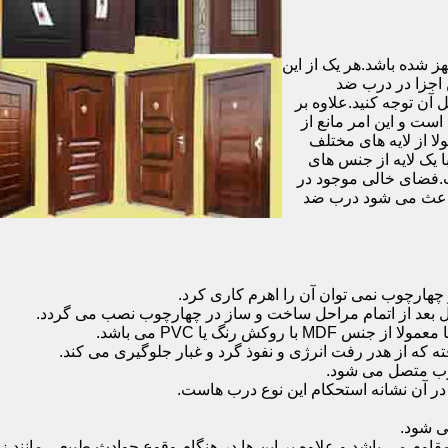
شده باشد.هر یک از این
 اجزا در درب ضد
آن توجه کنید.علاوه بر
است و این امر مانع از
 از لایه های مختلف
 یک لایه از جنس های
.فضای خالی موجود در
 باعث می شود درب ضد
هارچوب نمی توان آن را اهرم کاری کرد.
ل بعد از اتمام مراحل ساخت و ساز در چهارچوب نصب می گردد.
 رنگ یا PVC می باشد.
ه که از هدر رفت انرژی و نفوذ گرد و غبار جلوگیری می کند.
وب متصل می شود.
ر آن نشانه استحکام این نوع درب هاست.
 شود.
 می باشد و علاوه بر این ها در هنگام وقوع حوادث طبیعی مانند زل