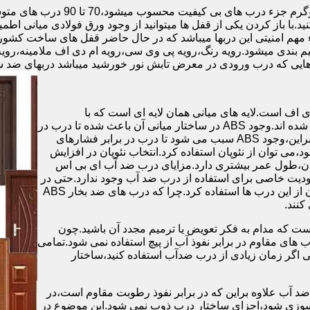
.با باز کردن یکی از قفل ها میتوانید از وجود ورق فولادی میانی اطمی
 مهم امنیتی این دربها میباشد که در حال حاضر قفل های ساخت کشو
ب های موجود در بازار در حالت کلی به 4 دسته تقسیم بندی میشود.رویه رنگ،رویه پی وی سی،رویه 
هایی که درب ورودی در معرض تابش نور خورشید میباشد دربهای ضد 
اف است.لایه های میانی همان لایه ای است که با
ABS،پوشانده می شود.لایه های انتهایی نیز از رویه ی پلاستیکی تشکیل شده اند.وجود ABS در ساختار میانی آن باعث شده تا درب در
برابر فشار و حرارت بالا،مقاومت و استحکام زیادی داشته باشد.علاوه براین،وجود ABS سبب می شود تا درب در برابر فشارهای
ر از ام دی اف در ساخت درب ABS استفاده نشود،می توان از نئوپان استفاده کرد.انتخاب نئوپان در افزایش
پان،طول عمر بیشتری دارد.مزایای درب ضد آب ای بی اس
دیت خاصی برای استفاده از درب ضد آب وجود ندارد.حتی در
شهرهای شمالی ایران که درصد رطوبت در محیط،بسیار است،می توان از این درب ها استفاده کرد.چرا که درب های ضد بخار ABS
ست که مدام به فکر تعویض یا ترمیم مجدد آن باشید.چون
ب های مقاوم در برابر نفوذ آب از پیچ استفاده نمی شود.تمامی
حتی اگر زمان زیادی از درب ضدآب استفاده کنید،ساختار
 آب علاوه براین که در برابر نفوذ رطوبت مقاوم است،در
ش سوزی شود،اجزای ساختار درب ذوب نمی شود.این موضوع در