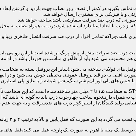
 تماس بگیرید.در کمتر از نصف روز نصاب جهت بازدید و گرفتن ابع
نتی و یا فیزیکی برای مشتری ارسال خواهد شد.
در صورتی که درب ضد سرقت سفارشی باشد،ساخته خواهد شد
 درب با ابعاد استاندارد استفاده شود،درب به همراه نصاب به محل 
ی باشد،چراکه تمامی افراد از درب ضد سرقت انتظار ظاهری زیبا و د
یت درب ضد سرقت بیش از پیش پرنگ تر شده است،از این رو می بایست
هم محسوب می شود باید از ظاهری مناسب برخوردار باشد در ادامه س
وفیل های فولادی ساخته می شود.(سایز این پروفیل بسته به ضخامت 
با جنس های پلی اورتان،پشم سنگ،پشم شیشه و یا عایق پلی استایرن
چهارچوب و رویه درب ضد سرقت:معمولاً با استفاده از ورق فولادی ST۳۷ به ضخامت 
به همراه دارد.نحوه ساخت چهارچوب درب باید به گونه ای باشد که ا
آشنایی تولید کنندگان از استراکچر درب های ضدسرقت و به جهت عد
این صورت که قفل پایین و بالا به ترتیب ۴ و ۳ زبانه پیستونی است.