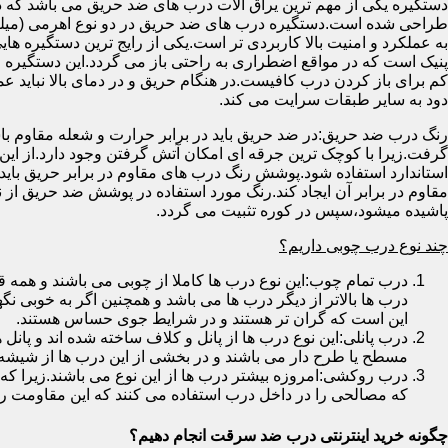
دستگیره یکی از مهم ترین یراق آلات درب های ضد حریق می باشد که دا
طراحی شده است.دستگیره درب های ضد حریق در دو نوع اهرمی (میله
به عملکرد و امنیت بالا کاربردی تر است.یکی از رایج ترین دستگیره ه
پنیک است که در مواقع اضطراری به راحتی باز می گردد.این دستگیره ا
کم برای باز کردن درب کافیست.در هنگام حریق و در دمای بالا نباید عمل
دود به سایر طبقات سرایت می کند.
رنگ درب ضد حریق:در ضد حریق باید در برابر حرارت و شعله مقاوم با
گرفت.زیرا با کوچک ترین جرقه ای امکان آتش گرفتن وجود دارد.از این 
استاندارد استفاده شود.پوشش رنگ درب های مقاوم در برابر حریق باید ب
مقاوم در برابر آن ایجاد کند.رنگ مورد استفاده در پوشش ضد حریق از
پاشیده میشود،سپس در کوره تثبیت می گردد.
چند نوع درب چوبی داریم؟
درب تمام چوب:این نوع درب ها کاملا از چوبی می باشند و هم
درب ها بالاتر از دیگر درب ها می باشد و همچنین اگر به خوبی نگ
این است که گران تر هستند و در شرایط جوی حساس هستند.
درب پانلی:این نوع درب ها از پانل و کلاف ساخته شده اند و پانل 
مسطح یا طرح دار می باشند و در بخشی از این درب ها از شیشه
درب روکشی:امروزه بیشتر درب ها از این نوع می باشند.زیرا که 
که مصالحی را در داخل درب استفاده می کنند که این مقاومت را ب
چگونه خرید اینترنتی درب ضد سرقت انجام دهیم؟