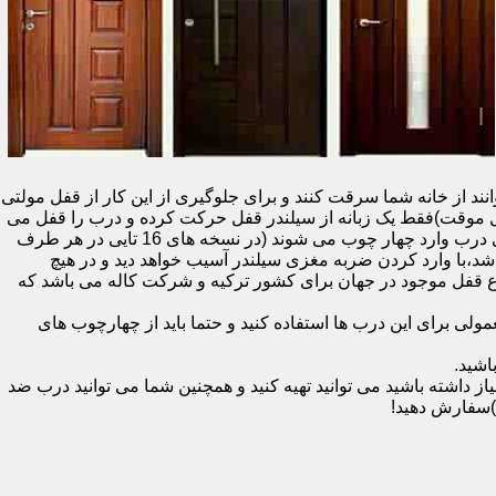
نند از خانه شما سرقت کنند و برای جلوگیری از این کار از قفل مولتی
قفل یک سویچ (به معنای قفل موقت)فقط یک زبانه از سیلندر قفل حرکت کرده و درب را قفل می
کند و در دو با قفل سویچ (در قفل های 20 تایی )پنج زبانه از قسمت بالای درب،پانزده زبانه هم از قسمت بالا،وسط و پایین قسمت کناری درب وارد چهار چوب می شوند (در نسخه های 16 تایی در هر طرف
اشد،با وارد کردن ضربه مغزی سیلندر آسیب خواهد دید و در هیچ
ن نوع قفل موجود در جهان برای کشور ترکیه و شرکت کاله می باشد که
 برای این درب ها استفاده کنید و حتما باید از چهارچوب های
اشید.
داشته باشید می توانید تهیه کنید و همچنین شما می توانید درب ضد
)سفارش دهید!