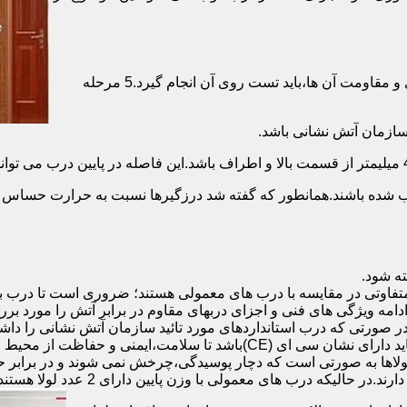
برای حصول اطمینان از عملکرد دربهای ضد حریق مطابق با دسته بندی و مقاومت آن ها،باید تست روی آن انجام گیرد.5 مرحله
صب شده باشند.همانطور که گفته شد درزگیرها نسبت به حرارت حساس ب
تفاوتی در مقایسه با درب های معمولی هستند؛ ضروری است تا درب ب
 ادامه ویژگی های فنی و اجزای دربهای مقاوم در برابر آتش را مورد بر
 در صورتی که درب استانداردهای مورد تائید سازمان آتش نشانی را داش
مقاومت بالایی برخوردار باشند:لولای در ضد حریق :لولای این درب ها باید دار
لاها به صورتی است که دچار پوسیدگی،چرخش نمی شوند و در برابر حرا