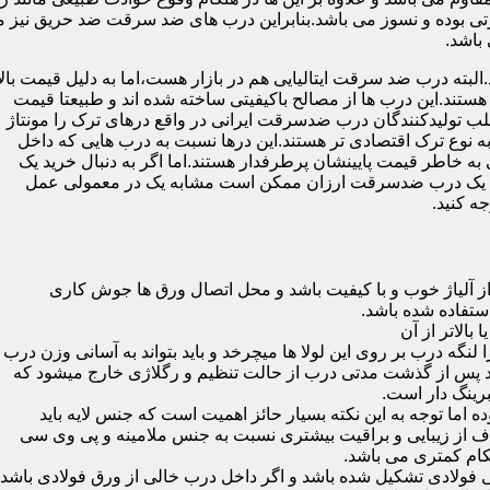
 بوده و نسوز می باشد.بنابراین درب های ضد سرقت ضد حریق نیز می
باشد.
لبته درب ضد سرقت ایتالیایی هم در بازار هست،اما به دلیل قیمت بال
تند.این درب ها از مصالح باکیفیتی ساخته شده اند و طبیعتا قیمت
اغلب تولیدکنندگان درب ضدسرقت ایرانی در واقع درهای ترک را مونتاژ
به نوع ترک اقتصادی تر هستند.این درها نسبت به درب هایی که داخل
خاطر قیمت پایینشان پرطرفدار هستند.اما اگر به دنبال خرید یک
 که یک درب ضدسرقت ارزان ممکن است مشابه یک در معمولی عمل
ه کنید.
ز آلیاژ خوب و با کیفیت باشد و محل اتصال ورق ها جوش کاری
 لنگه درب بر روی این لولا ها میچرخد و باید بتواند به آسانی وزن درب
باشد پس از گذشت مدتی درب از حالت تنظیم و رگلاژی خارج میشود که
ما توجه به این نکته بسیار حائز اهمیت است که جنس لایه باید
ف از زیبایی و براقیت بیشتری نسبت به جنس ملامینه و پی وی سی
کام کمتری می باشد.
ی فولادی تشکیل شده باشد و اگر داخل درب خالی از ورق فولادی باشد