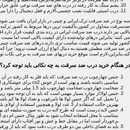
پشم سنگ به کار رفته در درب های ضد سرقت نوعی عایق حرارتی
درب امنیتی قابلیت نصب چشمی،آلارم و قفل دیجیتال را دارا می 
سه نوع در ضد سرقت ترک،ایرانی و چینی در بازار ایران یافت می شود.ا
ضدسرقت متداول در کشور،باکیفیت ترین درها مربوط به کشور ترکیه هس
بالایی نیز دارند.درب ضد سرقت ایرانی در رده بندی کیفیت قرار دارد.
می کنند؛ بنابراین درهای تولیدشده دارای کیفیت بالایی است اما نسبت 
کشور تولید می شوند قیمت مناسب تری دارند.درهای ضد سرقت چینی به 
در ضد سرقت مطمئن هستید،به دنبال انواع ارزان قیمت نروید؛ چرا
کند.بنابراین،لازم است موقع خرید دربهای ضد سرقت به برخی نکات توج
در هنگام خرید درب ضد سرقت به چه نکاتی باید توجه کرد؟
جنس چهارچوب درب ضد سرقت :که باید فلز به کار رفته در آن ا
مناسبی داشته باشند و بهتر است از جوش co2 برای جوشکاری استفاده شده باشد.
ضخامت چهارچوب:ضخامت چهارچوب باید 1.5 میلی متر باشد و یا بالاتر از آن
جنس لولا:از موارد بسیار مهمی است که باید به آن توجه نمود زیرا
را تحمل کند که اگر جنس لولا ها نامرغوب و تعداد لولا ها کم 
بهترین حالت استفاده از 3 عدد لولا و همچنین استفاده از لولای بلبرینگ دار است.
جنس لایه:درست است که طرح لایه درب به صورت سلیقه ای بوده ا
متناسب با محل استفاده انتخاب شود به طور مثال جنس ام دی ا
برخوردار است اما در مقابل خط و خش و نور آفتاب دارای استح
باید به فضای داخلی بین دو طرف درب دقت نمود که باید از ورق