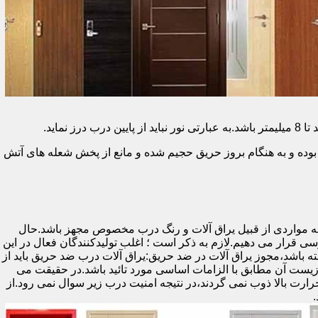
وده و به هنگام بروز حریق حجیم شده و مانع از پخش شعله های آتش
ه مواردی از قبیل یراق آلات و رنگ درب مخصوص مجهز باشد.حال
رسی قرار می دهیم.لازم به ذکر است ؛ اغلب تولیدکنندگان فعال در این
ته باشد،مجوز یراق آلات در ضد حریق:یراق آلات درب ضد حریق باید از
ای نشان سی ای (CE)باشد تا سلامت،ایمنی و حفاظت از محیط زیست آن مطابق با الزامات اساسی مورد تائید باشد.در حقیقت می
رت بالا ذوب نمی گردند،در نتیجه امنیت درب زیر سوال نمی رود.از