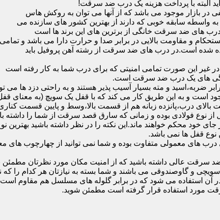
ید البته با پرداخت هزینه یک درب ضد سرقت!
بازار موجود می باشد که از آنها می توان به روکش هاس
که به واسطه سابقه خوبی که دارند از بهترین کشور های سازنده می
رب های ضد سرقت خانگی از برترین های این برند ها است
حکام و مقاومت بالایی در برابر صدا و حرارت دارا می باشد و تمامی
برده شده است.در درب های ضد سرقت از رشته آهن پروفیل باید
و در غیر این صورت تمامی امنیتی که برای درب شما به کار رفته است
یژگی های یک درب ضد سرقت است.
بر ضربه،اسید و مته بسیار آسیب پذیر هستند و به راحتی دزد ها می توا
ه می شود که این در نمونه های 16 و 20 زبانه موجود است و به این طریق کار می کند که با 
قفل از نوع فولادی بوده و زمانی که سارق قصد سرقت از شما را داشته ب
 در جای خود محکم خواهند ماند.این نکته را در نظر داشته باشید بهتری
 نوع قفل ها نمی باشد.
ای معمولی متفاوت بوده و شما نمی توانید از چهارچوب های معمولی
ضد سرقت عالی داشته باشید که از امنیت مکان مورد نظرتان مطمئن ب
 و گاوصندوقی می باشند و شما بسته به نیازتان هر کدام را که نیاز 
 آن استفاده می شود که در برابر گلوله های مسلسل هم مقاوم است
قت مورد استفاده قرار گرفته است مطمئن شوید.