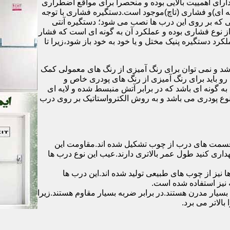
رای اهمییت بالایی بوده و منحصرا برای مواقع اضطراری
 ای)و فشاری (تاچ)موجود است.دستگیره فشاری با توجه
ایی که بر روی این درب ها نصب می شود؛ دستگیره آنتی
ز نوع فشاری بوده و عملکرد آن به گونه ای است که فشار
کرد دستگیره پنیک مختل و یا خود به خود باز شود،زیرا تا
شد و نمی توان برای رنگ آمیزی از رنگ های معمولی کمک
رو باید برای رنگ آمیزی از رنگ های پودری خاص و
ه گونه ای باشد که در برابر آتش منبسط شده و لایه ای
 نوع پودری می باشد و به روش الکترواستاتیک بر روی درب
ه قسمت های درب از چوب تشکیل شده اند.مقاومت این
هداری کنید طول عمر بالاتری دارند.عیب این نوع درب ها
ها نیز از چوب های طبیعی تولید شده اند.این درب ها
 نیز استفاده شده است.
بسیار مدرن هستند.در برابر ضربه بسیار مقاوم هستند.زیرا
الاتر می برد.