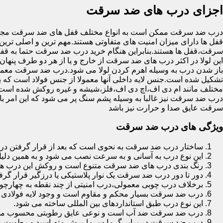
اجزای درب های ضد سرقت
درب ضد سرقت ممکن است به انواع مختلف قفل های ضد سرقت مجهز 
قفل ها دارای میزان امنیت های متفاوتی هستند.مهم ترین و اصلی ترین
سرقت،قفل ها هستند.بنابراین هنگام خرید درب ضد سرقت حتما به قفل 
این لولا در اکثر درب های ضد سرقت از خارج و یا از هر دو طرف پنهان 
باز شدن درب به وسیله اهرم کردن لولا می شود.درب ضد سرقت معمولا
تشکیل شده است.جنس لایه داخلی آنها معمولا از جنس فولاد است که با
مختلف مانند ام دی اف،اچ دی اف،فلز،شیشه و غیره روکش شده است
درب ضد سرقت نیز غالبا به وسیله پشم سنگ پر می شود که این امر
سرقت عایق صدا و حرارت نیز باشد
ویژگی های درب ضد سرقت
ساختار درب ضد سرقت به نحوی است که بعد از قرار گرفتن در چ
این نوع درب به آسانی و به سرعت نصب می شود و به همین دلی
رنگ بندی درب های ضد سرقت متنوع است و روکش این درب ها معمولا از جنس MDF با روکش
دور تا دور درب ضد سرقت یک نوار پلاستیکی یا درزگیر قرار گرفت
برخلاف درب چوبی معمولی،درب امنیتی از چند نقطه به چهارچ
درب ضد سرقت بسیار محکم و مقاوم است و وجود لایه فولادی د
این نوع درب طبق استانداردهای بین المللی ساخته می شود.
درب ضد سرقت ضد آب است و نوعی عایق رطوبتی محسوب می
درب ضد سرقت در برابر گرما،سرما،برش،مته،اسید و رطوبت مقاوم