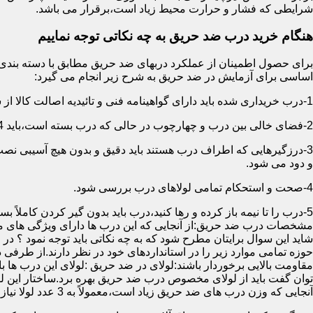
شرایطی که فشار و حرارت محیط زیاد است،برقرار می باشد.
هنگام خرید درب ضد حریق به چه نکاتی توجه نماییم
اساسی برای آزمایش در ضد حریق به شرح زیر انجام می گیرد:
1-درب خریداری شده باید دارای گواهینامه فنی و تائیدیه اصالت کالا از سازمان آتش نشانی باشد.
2-فضای خالی بین درب و چهارچوب در حالی که درب بسته است،باید 4 میلیمتر از قسمت بالا و اطراف باشد.این فاصله در پایین درب می تواند تا 8 میلیمتر باشد.به عبارتی نور نباید از پایین درب درز نماید.
3-درزگیرهایی که اطراف درب هستند باید دقیق و بدون هیچ آسیبی ن
و دود می شود.
4-صحت و استحکام تمامی لولاهای درب بررسی شود.
5-درب را تا نیمه باز کرده و رها کنید،درب باید بدون گیر کردن کاملاً بسته شود.
مشخصات درب ضد حریق:از آنجایی که این درب ها دارای ویژگی های م
شاید این سوال برایتان مطرح شود که به چه نکاتی باید توجه نمود ؟ در
حوزه تمامی موارد زیر را در استانداردهای خود در نظر دارند.از طرفی
توان گفت باید از لولای مخصوص درب ضد حریق بهره برد.ساختار این لو
آنجایی که وزن درب های ضد حریق زیاد است،معمولاً به 3 عدد لولا نیاز دارند.در حالیکه درب های معمولی با وزن پایین دارای 2 عدد لولا هستند.