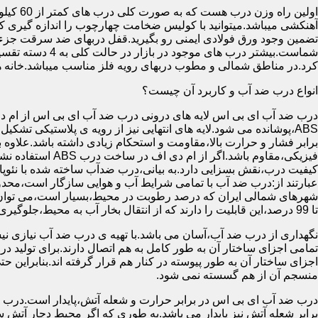
آهنکشی میباشد.میتوانید با کولیس ضخامت چهارچوب را اندازه گیری کنید
تضمین وجود ورق فولادی ایمنی رو بگیرید.قفل دربهای ضد سرقت جزء
شماست.بیشتر در
کرد.در مناطق شمالی و مطوب دربهای رویه فلز مناسب میباشد.خانه 
انواع درب ضد آب و کاربرد آن چیست؟
درب ضد آب ای بی اس لایه های درونی درب ضد آب ای بی اس از ام دی 
فیزیکی،مقاوم باشد.اگ
کیفیت درب،نقش بسزایی دارد.به بیانی،درب ضدآب ساخته شده با نئو
عبارتند از:درب ضد آب با تمامی شرایط آب و هوایی سازگار است،محدو
تا 99 درصد،این قابلیت را دارند که از انتقال بخار آب به محیط،جلوگیری کنند.
نگهداری از درب ضد آب،آسان می باشد.با تهیه ی درب ضد آب نیازی نی
تمامی اجزای ساختار آن به طور کامل به هم اتصال دارند.برای تولید در
اجزای ساختار آن به طور پیوسته در کنار هم قرار گرفته اند.بنابراین 
منسجم آن از هم گسسته نمی شود.
درب ضد آب ای بی اس در برابر حرارت و شعله آتش،پایدار است.درب ضد
برابر شعله آتش نیز پایدار می باشد.به طوری که اگر محیط دچار آت