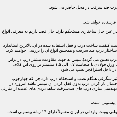
اد درب ضد سرقت در محل حاضر می شود.
فرستاده خواهد شد.
ر عین حال ساختاری مستحکم دارند.حال قصد داریم به معرفی انواع
 کیفیت ساخت درب و قفل استفاده شده در آن،بالاترین استاندارد
اختار درب ضد سرقت و همچنین انواع آن را بررسی خواهیم کرد.
درب تعیین می گردد)،سپس به جهت مقاومت بیشتر درب در برابر
خمش،۳ الی ۴ قید فولادی دقیقاً با همان سایز پروفیل های محیطی به صورت افقی به دو قید پروفیل عمودی محیطی جوش می شود و در انتها ورق فولادی با ضخامت ۰.۷ الی ۱.۵ میلیمتر بر روی این کلاف
 در داخل استراکچر نصب می شود.
۱.۵ تا ۲ میلی متر ساخته شده است،که این ضخامت تأثیر شگرفی هنگام نصب و استحکام درب دارد،چرا که چهارچوب
حتمال باز کردن درب بدون قفل کردن آن میسر نباشد امروزه در
م مهندسی سازی درب های ضدسرقت شاهد دزدی های عدیده از منازلی