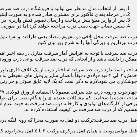
پس از انتخاب مدل مدنظر می توانید با فروشگاه درب ضد سرقت
در مرحله بعدی فاکتور برای مشتری صادر شده و به صورت اینتر
پس از واریز مبلغ پیش پرداخت و ارسال تصویر فیش واریزی 
سپس نصاب جهت نصب درب مراجعه خواهد کرد.اما در صورتی که از
درب ضد سرقت محل تلاقی دو مفهوم متضاد،یعنی ظرافت و نفوذ ناپذیر
درب بپردازیم و ویژگی آنها را به شرح زیر بیان کنیم:
درب ضد سرقت:با توجه به افزایش آمار سرقت منازل در دهه اخیر اهم
ممکن را داشته باشد و از آنجایی که درب ضد سرقت نوعی درب ورودی 
ساختار استاندارد درب ضد سرقت:ساختار درب از یک کلاف فلزی با پر
جوشکاری می شود.لازم به ذکر است که یک لایه عایق صوتی و حرارتی 
ساخته شده با ضخامت کم مشکلات عدیده ای را هنگام نصب برای نصاب 
برخی از کارگاه های تولیدی و کارخانه درب ضد سرقت به جهت عدم 
هستیم که از درب ضد سرقت بی کیفیت استفاده کرده اند.
قفل درب ضد سرقت:ترکیب دو قفل به صورت مجزا که روی لنگه درب نصب می گردد به 
قفل مولتی پوینت:یا همان قفل مرکزی،ترکیب ۳ تا ۵ قفل مجزا بوده که توسط یک میله یا اهرم به صورت یک پارچه عمل می کنند،قفل های مولتی پوینت وارداتی در ایران معمولاً دارای ۱۴ زبانه پیستونی است.