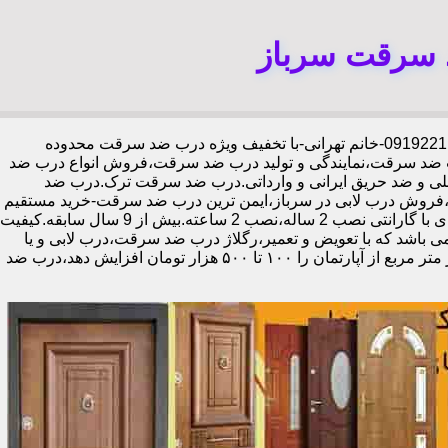
 سرقت سرباز
،09192211934-خانم تهرانی-با تخفیف ویژه درب ضد سرقت محدوده
ب ضد سرقت،نمایندگی و تولید درب ضد سرقت،فروش انواع درب ضد
خلی و ضد حریق ایرانی و وارداتی.درب ضد سرقت ترک.درب ضد
فروش درب لابی در سرباز،ایمن ترین درب ضد سرقت-خرید مستقیم
از کارخانه قفل گاوصندوقی کاله،ضد برش و ضد دیلم 100% وارداتی،ورق فولادی دوبل چهارطرفه،عایق حرارت و صوت،اکیپ نصاب حرفه ای با گارانتی نصب 2 ساله،نصب 2 ساعته.بیش از 9 سال سابقه.کیفیت
ی باشد که با تعویض و تعمیر،رگلاژ درب ضد سرقت،درب لابی و یا
درب ورودی ساختمان از جمله عوامل تأثیر گذار در ظاهر کل ساختمان می‌باشد.طبق تحقیقات انجام شده،درب لابی لوکس می‌تواند ارزش هر متر مربع از آپارتمان را ۱۰۰ تا ۵۰۰ هزار تومان افزایش دهد،درب ضد