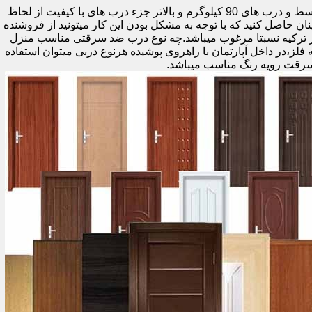
اولین راه وزن درب هست که به صورت کلی درب های کمتر از 60 کیلوگرم جزء درب های بی کیفیت محسوب میشود،70 تا 90 درب های متوسط و درب های 90 کیلوگرم و بالاتر جزء درب های با کیفیت از لحاظ
نان حاصل کنید که با توجه به مشکل بودن این کار میتونید از فروشنده
ر ترکیه نسبتا مرغوب میباشد.چه نوع درب ضد سرقتی مناسب منزل
ام دی اف ملامینه،رویه فلز،در داخل آپارتمان با راهروی پوشیده هرنوع دربی میتوان استفاده
سرقت رویه رنگ مناسب میباشد.