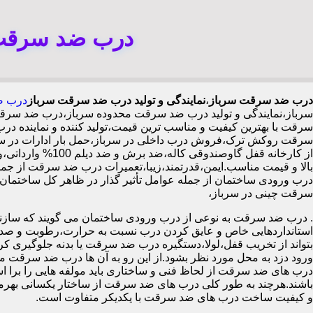
درب ضد سرقت 
درب ضد سرقت سرباز
،
نمایندگی و تولید درب ضد سرقت سرباز
درب ض
سرباز،نمایندگی و تولید درب ضد سرقت محدوده سرباز،درب ضد سرق
سرقت با بهترین کیفیت و مناسب ترین قیمت،تولید کننده و نمایند
سرقت روکش ترک،فروش درب داخلی در سرباز،حمل بار ادارات در سر
بالا و قیمت مناسب.ایمن،قدرتمند،زیبا،تعمیرات درب ضد سرقت از جمل
سرقت چینی در سرباز،
.
درب ضد سرقت به نوعی از درب ورودی ساختمان می گویند که سازنده
استانداردهایی خاص و عایق کردن درب نسبت به حرارت،رطوبت و صدا،آ
بتواند از تخریب قفل،لولا،دستگیره درب ضد سرقت یا بدنه جلوگیری کرده
ورود دزد به محل مورد نظر بشود.از این رو به آن ها درب ضد سرقت می
درب های ضد سرقت از لحاظ فنی و ساختاری باید مولفه هایی را برا استا
باشند.هرچند به طور کلی درب های ضد سرقت از ساختار یکسانی بهرم
و کیفیت ساخت درب های ضد سرقت با یکدیکر متفاوت است.