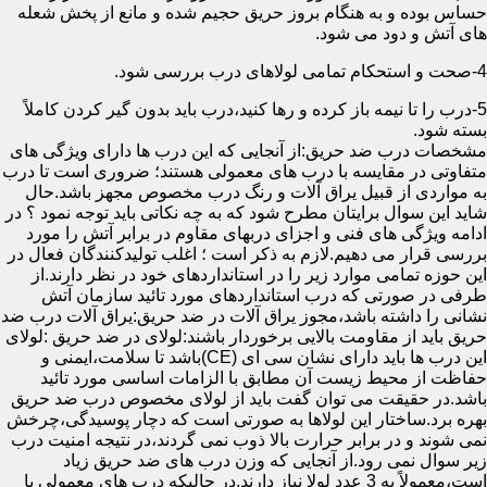
حساس بوده و به هنگام بروز حریق حجیم شده و مانع از پخش شعله
های آتش و دود می شود.
4-صحت و استحکام تمامی لولاهای درب بررسی شود.
5-درب را تا نیمه باز کرده و رها کنید،درب باید بدون گیر کردن کاملاً
بسته شود.
مشخصات درب ضد حریق:از آنجایی که این درب ها دارای ویژگی های
متفاوتی در مقایسه با درب های معمولی هستند؛ ضروری است تا درب
به مواردی از قبیل یراق آلات و رنگ درب مخصوص مجهز باشد.حال
شاید این سوال برایتان مطرح شود که به چه نکاتی باید توجه نمود ؟ در
ادامه ویژگی های فنی و اجزای دربهای مقاوم در برابر آتش را مورد
بررسی قرار می دهیم.لازم به ذکر است ؛ اغلب تولیدکنندگان فعال در
این حوزه تمامی موارد زیر را در استانداردهای خود در نظر دارند.از
طرفی در صورتی که درب استانداردهای مورد تائید سازمان آتش
نشانی را داشته باشد،مجوز یراق آلات در ضد حریق:یراق آلات درب ضد
حریق باید از مقاومت بالایی برخوردار باشند:لولای در ضد حریق :لولای
این درب ها باید دارای نشان سی ای (CE)باشد تا سلامت،ایمنی و
حفاظت از محیط زیست آن مطابق با الزامات اساسی مورد تائید
باشد.در حقیقت می توان گفت باید از لولای مخصوص درب ضد حریق
بهره برد.ساختار این لولاها به صورتی است که دچار پوسیدگی،چرخش
نمی شوند و در برابر حرارت بالا ذوب نمی گردند،در نتیجه امنیت درب
زیر سوال نمی رود.از آنجایی که وزن درب های ضد حریق زیاد
است،معمولاً به 3 عدد لولا نیاز دارند.در حالیکه درب های معمولی با