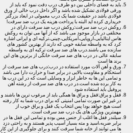
باید به فضای داخلی بین دو طرف درب دقت نمود که باید از
ورقی فولادی تشکیل شده باشد و اگر داخل درب خالی از ورق
فولادی باشد در حقیقت شما یک درب معمولی در ابعاد بزرگتر
خریداری کرده اید البته با پرداخت هزینه یک درب ضد سرقت!
روکش درب ضد سرقت:روکش درب ضد سرقت دارای در
مختلفی در بازار موجود می باشد که از آنها می توان به روکش
هاس ایتالیایی،اروپایی،آمریکایی،چینی،ترکیه ای و ایرانی اشاره
کرد که به واسطه سابقه خوبی که دارند از بهترین کشور های
سازنده می باشند.درب های ضد سرقت ترکیه ای به واسطه
سابقه عالی در درب های ضد سرقت خانگی از برترین های این
برند ها است
ورق و آهن آلات مورد استفاده در درب:درب های ضد سرقت از
استحکام و مقاومت بالایی در برابر صدا و حرارت دارا می باشد
و تمامی این ها به خاطر ابزار و وسایلی است که در این درب ها
به کار برده شده است.در درب های ضد سرقت از رشته آهن
پروفیل باید استفاده شود
قفل و یراق:قفل و یراق ها همگی باید از مرغوب ترین ها باشند و
در غیر این صورت تمامی امنیتی که برای درب شما به کار رفته
است هیچ خواهد بود! پس انتخاب یک قفل و یراق خوب از
مهمترین ویژگی های یک درب ضد سرقت است.
سیلندر قفل ها اغلب از جنس مس بوده و تمامی این قفل ها در
برابر ضربه،اسید و مته بسیار آسیب پذیر هستند و به راحتی دزد
ها می توانند از خانه شما سرقت کنند و برای جلوگیری از این کار