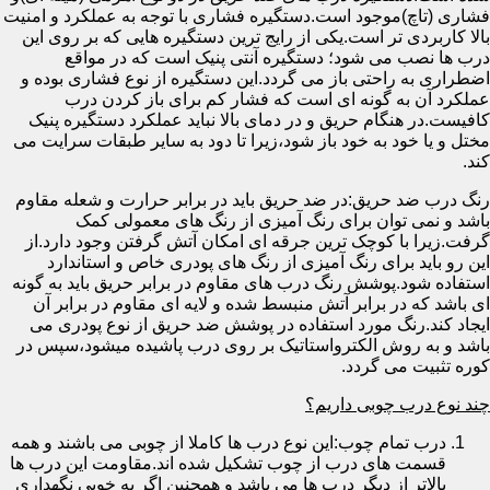
فشاری (تاچ)موجود است.دستگیره فشاری با توجه به عملکرد و امنیت
بالا کاربردی تر است.یکی از رایج ترین دستگیره هایی که بر روی این
درب ها نصب می شود؛ دستگیره آنتی پنیک است که در مواقع
اضطراری به راحتی باز می گردد.این دستگیره از نوع فشاری بوده و
عملکرد آن به گونه ای است که فشار کم برای باز کردن درب
کافیست.در هنگام حریق و در دمای بالا نباید عملکرد دستگیره پنیک
مختل و یا خود به خود باز شود،زیرا تا دود به سایر طبقات سرایت می
کند.
رنگ درب ضد حریق:در ضد حریق باید در برابر حرارت و شعله مقاوم
باشد و نمی توان برای رنگ آمیزی از رنگ های معمولی کمک
گرفت.زیرا با کوچک ترین جرقه ای امکان آتش گرفتن وجود دارد.از
این رو باید برای رنگ آمیزی از رنگ های پودری خاص و استاندارد
استفاده شود.پوشش رنگ درب های مقاوم در برابر حریق باید به گونه
ای باشد که در برابر آتش منبسط شده و لایه ای مقاوم در برابر آن
ایجاد کند.رنگ مورد استفاده در پوشش ضد حریق از نوع پودری می
باشد و به روش الکترواستاتیک بر روی درب پاشیده میشود،سپس در
کوره تثبیت می گردد.
چند نوع درب چوبی داریم؟
درب تمام چوب:این نوع درب ها کاملا از چوبی می باشند و همه
قسمت های درب از چوب تشکیل شده اند.مقاومت این درب ها
بالاتر از دیگر درب ها می باشد و همچنین اگر به خوبی نگهداری