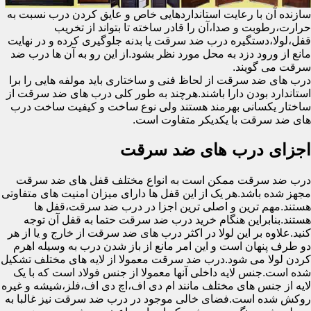
سازنده آن با رعایت استانداردهایی خاص و عایق کردن درب نسبت به
حرارت،رطوبت و صدا،آن را قادر ساخته تا بتواند از تخریب
قفل،لولا،دستگیره درب ضد سرقت یا بدنه جلوگیری کرده و در نهایت
مانع از ورود دزد به محل مورد نظر بشود.از این رو به آن ها درب ضد
سرقت می گویند.
درب های ضد سرقت از لحاظ فنی و ساختاری باید مولفه هایی را برا
استاندارد بودن دارا باشند.هرچند به طور کلی درب های ضد سرقت از
ساختار یکسانی بهرمند هستند ولی نوع ساخت و کیفیت ساخت درب
های ضد سرقت با یکدیکر متفاوت است.
اجزای درب های ضد سرقت
درب ضد سرقت ممکن است به انواع مختلف قفل های ضد سرقت
مجهز شده باشد.هر یک از این قفل ها دارای میزان امنیت های متفاوتی
هستند.مهم ترین و اصلی ترین اجزا در درب ضد سرقت،قفل ها
هستند.بنابراین هنگام خرید درب ضد سرقت حتما به قفل آن توجه
کنید.علاوه بر این لولا در اکثر درب های ضد سرقت از خارج و یا از هر
دو طرف پنهان است و این امر مانع از باز شدن درب به وسیله اهرم
کردن لولا می شود.درب ضد سرقت معمولا از لایه های مختلف تشکیل
شده است.جنس لایه داخلی آنها معمولا از جنس فولاد است که با یک
لایه از جنس های مختلف مانند ام دی اف،اچ دی اف،فلز،شیشه و غیره
روکش شده است.فضای خالی موجود در درب ضد سرقت نیز غالبا به