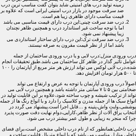
زمینه تولید درب های امنیتی شاید بتوان گفت مناسب ترین درب
ضد سرقت موجود در بازار درب امنیتی ایرانی است که علاوه بر
قیمت مناسب دارای ظاهری زیبا هم است.
درب ضد سرقت چینی:این درب دارای قیمت مناسبی می باشد
اما با توجه ساخت غیر استاندارد درب و همچنین ظاهر نچندان
زیبا پیشنهاد نمی شود.
درب ضد سرقت ترک:این درب دارای ساختار استانداردی می
باشد اما از از نظر قیمت مقرون به صرفه نیستند.
درب ورودی منزل
:درب لابی و یا درب ورودی ساختمان از جمله
عوامل تأثیر گذار در ظاهر کل ساختمان می باشد.طبق تحقیقات انجام
شده،درب لابی لوکس می تواند ارزش هر متر مربع از آپارتمان را ۱۰۰
تا ۵۰۰ هزار تومان افزایش دهد.
اصولاً درب ورودی آپارتمان با توجه به عرض و ارتفاع می تواند
ضخامتی بین ۵ تا ۷ سانتی متر داشته باشد و همچنین درب لابی می
تواند از ترکیب شیشه و چوب ساخته شود،علاوه بر این قابلیت تولید در
انواع سبک ها از جمله مدرن و کلاسیک را دارد و با انواع رنگ ها از جمله
پوششی،وایت واش،پتینه و …قابل اجرا است.پیشنهاد می گردد در
انتخاب یراق آلات از نظر ظاهر،کارایی،دوام نهایت دقت صورت پذیرد
چرا که منجر به زیبایی و طول عمر بیشتر درب می شود.
درب داخلی
:همانطور که از نام درب داخلی مشخص است،برای فضای
داخلی منازل مناسب می باشد که با انواع متریال قابلیت ساخت و