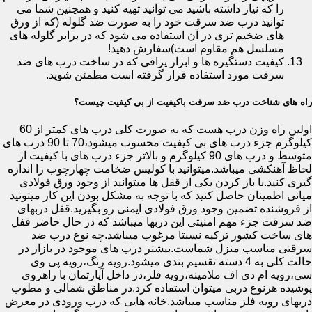
را که نیاز داشته باشید می توانید تهیه کنید و همچنین شما می
توانید درب ضد سرقت خود را به صورت ضد گلوله (که از ورق
های ضخیم تری در آن استفاده می شود که در برابر گلوله های
مسلسل هم مقاوم است)سفارش دهید!
کیفیت دستگیره ها و ابزار یراقی که در ساخت درب های ضد
سرقت مورد استفاده قرار گرفته است مطمئن شوید.
راه های شناخت درب ضد سرقت باکیفیت از بی کیفیت چیست؟
اولین راه وزن درب هست که به صورت کلی درب های کمتر از 60
کیلوگرم جزء درب های بی کیفیت محسوب میشود،70 تا 90 درب های
متوسط و درب های 90 کیلوگرم و بالاتر جزء درب های با کیفیت از
لحاظ آهنکشی میباشد.میتوانید با کولیس ضخامت چهارچوب را اندازه
گیری کنید.با باز کردن یکی از قفل ها میتوانید از وجود ورق فولادی
میانی اطمینان حاصل کنید که با توجه به مشکل بودن این کار میتونید
از فروشنده تضمین وجود ورق فولادی ایمنی رو بگیرید.قفل دربهای
ضد سرقت جزء مهم امنیتی این دربها میباشد که در حال حاضر قفل
های ساخت کشور ترکیه نسبتا مرغوب میباشد.چه نوع درب ضد
سرقتی مناسب منزل شماست.بیشتر درب های موجود در بازار در
حالت کلی به 4 دسته تقسیم بندی میشود.رویه رنگ،رویه پی وی
سی،رویه ام دی اف ملامینه،رویه فلز،در داخل آپارتمان با راهروی
پوشیده هرنوع دربی میتوان استفاده کرد.در مناطق شمالی و مطوب
دربهای رویه فلز مناسب میباشد.خانه هایی که درب ورودی در معرض