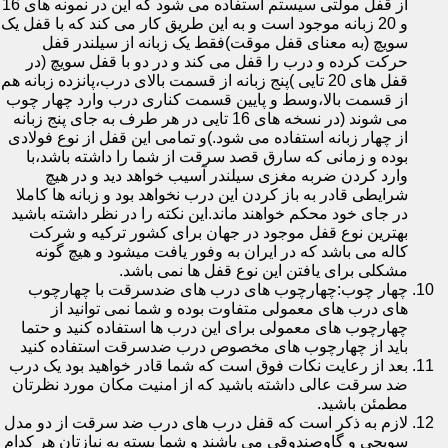
از قفل مولتی سیستم استفاده می شود که این در نمونه های 16
و 20 زبانه موجود است و به این طریق کار می کند که با قفل یک
سویچ (به معنای قفل موقت)فقط یک زبانه از سیلندر قفل
حرکت کرده و درب را قفل می کند و در دو با قفل سویچ (در
قفل های 20 تایی )پنج زبانه از قسمت بالای درب،پانزده زبانه هم
از قسمت بالا،وسط و پایین قسمت کناری درب وارد چهار چوب
می شوند (در نسخه های 16 تایی در هر طرف به جای پنج زبانه
از چهار زبانه استفاده می شود.)و تمامی این قفل از نوع فولادی
بوده و زمانی که سارق قصد سرقت از شما را داشته باشد،با
وارد کردن ضربه مغزی سیلندر آسیب خواهد دید و در هیچ
شرایطی قادر به باز کردن این درب نخواهد بود و زبانه ها کاملا
در جای خود محکم خواهند ماند.این نکته را در نظر داشته باشید
بهترین نوع قفل موجود در جهان برای کشور ترکیه و شرکت
کاله می باشد که در ایران به وفور یافت میشود و هیچ گونه
مشکلی برای یافتن این نوع قفل ها نمی باشد.
چهار چوب:چهارچوب های درب های ضدسرقت با چهارچوب
های درب های معمولی متفاوت بوده و شما نمی توانید از
چهارچوب های معمولی برای این درب ها استفاده کنید و حتما
باید از چهارچوب های مخصوص درب ضدسرقت استفاده کنید
بعد از رعایت نکات فوق است که شما قادر خواهید بود یک درب
ضد سرقت عالی داشته باشید که از امنیت مکان مورد نظرتان
مطمئن باشید.
لازم به ذکر است که قفل درب های درب ضد سرقت از دو مدل
سویچی و گاوصندوقی می باشند و شما بسته به نیازتان هر کدام