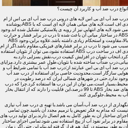
انواع درب ضد آب و کاربرد آن چیست؟
درب ضد آب ای بی اس لایه های درونی درب ضد آب ای بی اس از ام
دی اف است.لایه های میانی همان لایه ای است که با ABS،پوشانده
می شود.لایه های انتهایی نیز از رویه ی پلاستیکی تشکیل شده اند.وجود
ABS در ساختار میانی آن باعث شده تا درب در برابر فشار و حرارت
بالا،مقاومت و استحکام زیادی داشته باشد.علاوه براین،وجود ABS
سبب می شود تا درب در برابر فشارهای فیزیکی،مقاوم باشد.اگر از ام
دی اف در ساخت درب ABS استفاده نشود،می توان از نئوپان استفاده
کرد.انتخاب نئوپان در افزایش کیفیت درب،نقش بسزایی دارد.به
بیانی،درب ضدآب ساخته شده با نئوپان،طول عمر بیشتری دارد.مزایای
درب ضد آب ای بی اس عبارتند از:درب ضد آب با تمامی شرایط آب و
هوایی سازگار است،محدودیت خاصی برای استفاده از درب ضد آب
وجود ندارد.حتی در شهرهای شمالی ایران که درصد رطوبت در
محیط،بسیار است،می توان از این درب ها استفاده کرد.چرا که درب
های ضد بخار ABS تا 99 درصد،این قابلیت را دارند که از انتقال بخار
آب به محیط،جلوگیری کنند.
نگهداری از درب ضد آب،آسان می باشد.با تهیه ی درب ضد آب نیازی
نیست که مدام به فکر تعویض یا ترمیم مجدد آن باشید.چون تمامی
اجزای ساختار آن به طور کامل به هم اتصال دارند.برای تولید درب های
مقاوم در برابر نفوذ آب از پیچ استفاده نمی شود.تمامی اجزای ساختار
آن به طور پیوسته در کنار هم قرار گرفته اند.بنابراین حتی اگر زمان