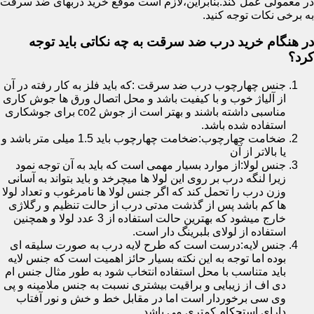
در معمولی عمل کند.بنابراین،لازم است موقع خرید دربهای ضد سرقت
به برخی نکات توجه کنید.
در هنگام خرید درب ضد سرقت به چه نکاتی باید توجه
کرد؟
جنس چهارچوب درب ضد سرقت :که باید فلز به کار رفته در آن
از آلیاژ خوب و با کیفیت باشد و محل اتصال ورق ها جوش کاری
مناسبی داشته باشند و بهتر است از جوش co2 برای جوشکاری
استفاده شده باشد.
ضخامت چهارچوب:ضخامت چهارچوب باید 1.5 میلی متر باشد و
یا بالاتر از آن
جنس لولا:از موارد بسیار مهمی است که باید به آن توجه نمود
زیرا لنگه درب بر روی این لولا ها میچرخد و باید بتواند به آسانی
وزن درب را تحمل کند که اگر جنس لولا ها نامرغوب و تعداد لولا
ها کم باشد پس از گذشت مدتی درب از حالت تنظیم و رگلاژی
خارج میشود که بهترین حالت استفاده از 3 عدد لولا و همچنین
استفاده از لولای بلبرینگ دار است.
جنس لایه:درست است که طرح لایه درب به صورت سلیقه ای
بوده اما توجه به این نکته بسیار حائز اهمیت است که جنس لایه
باید متناسب با محل استفاده انتخاب شود به طور مثال جنس ام
دی اف از زیبایی و براقیت بیشتری نسبت به جنس ملامینه و پی
وی سی برخوردار است اما در مقابل خط و خش و نور آفتاب
دارای استحکام کمتری می باشد.