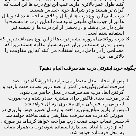
کنید طول عمر بالاتری دارند.عیب این نوع درب ها این است که
گران تر هستند و در شرایط جوی حساس هستند.
درب پانلی:این نوع درب ها از پانل و کلاف ساخته شده اند و پانل
ها نیز از چوب های طبیعی تولید شده اند.این درب ها مسطح یا
طرح دار می باشند و در بخشی از این درب ها از شیشه نیز
استفاده شده است.
درب روکشی:امروزه بیشتر درب ها از این نوع می باشند.زیرا که
بسیار مدرن هستند.در برابر ضربه بسیار مقاوم هستند.زیرا که
مصالحی را در داخل درب استفاده می کنند که این مقاومت را
بالاتر می برد.
چگونه خرید اینترنتی درب ضد سرقت انجام دهیم؟
پس از انتخاب مدل مدنظر می توانید با فروشگاه درب ضد
سرقت تماس بگیرید.در کمتر از نصف روز نصاب جهت بازدید و
گرفتن ابعاد درب ضد سرقت در محل حاضر می شود.
در مرحله بعدی فاکتور برای مشتری صادر شده و به صورت
اینترنتی و یا فیزیکی برای مشتری ارسال خواهد شد.
پس از واریز مبلغ پیش پرداخت و ارسال تصویر فیش واریزی در
صورتی که درب ضد سرقت سفارشی باشد،ساخته خواهد شد
سپس نصاب جهت نصب درب مراجعه خواهد کرد.اما در صورتی
که از درب با ابعاد استاندارد استفاده شود،درب به همراه نصاب
به محل فرستاده خواهد شد.