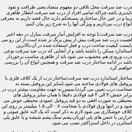
درب ضد سرقت محل تلاقی دو مفهوم متضاد،یعنی ظرافت و نفوذ
ناپذیری باشد،چراکه تمامی افراد از درب ضد سرقت انتظار ظاهری
زیبا و در عین حال ساختاری مستحکم دارند.حال قصد داریم به معرفی
انواع درب بپردازیم و ویژگی آنها را به شرح زیر بیان کنیم:
درب ضد سرقت:با توجه به افزایش آمار سرقت منازل در دهه اخیر
اهمیت درب ضد سرقت بیش از پیش پرنگ تر شده است،از این رو می
بایست کیفیت ساخت درب و قفل استفاده شده در آن،بالاترین
استاندارد ممکن را داشته باشد و از آنجایی که درب ضد سرقت نوعی
درب ورودی هم محسوب می شود باید از ظاهری مناسب برخوردار
باشد در ادامه ساختار درب ضد سرقت و همچنین انواع آن را بررسی
خواهیم کرد.
ساختار استاندارد درب ضد سرقت:ساختار درب از یک کلاف فلزی با
پروفیل های فولادی ساخته می شود.(سایز این پروفیل بسته به
ضخامت درب تعیین می گردد)،سپس به جهت مقاومت بیشتر درب در
برابر خمش،۳ الی ۴ قید فولادی دقیقاً با همان سایز پروفیل های
محیطی به صورت افقی به دو قید پروفیل عمودی محیطی جوش می
شود و در انتها ورق فولادی با ضخامت ۰.۷ الی ۱.۵ میلیمتر بر روی این
کلاف جوشکاری می شود.لازم به ذکر است که یک لایه عایق صوتی و
حرارتی با جنس های پلی اورتان،پشم سنگ،پشم شیشه و یا عایق پلی
استایرن در داخل استراکچر نصب می شود.