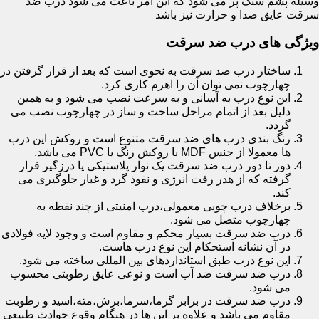
وسیله پشم سنگ پر می شود که این امر باعث می شود درب ضد
سرقت عایق صدا و حرارت نیز باشد
ویژگی های درب ضد سرقت
ساختار درب ضد سرقت به نحوی است که بعد از قرار گرفتن در
چهارچوب نمی توان آن را اهرم کاری کرد.
این نوع درب به آسانی و به سرعت نصب می شود و به همین
دلیل بعد از اتمام مراحل ساخت و ساز در چهارچوب نصب می
گردد.
رنگ بندی درب های ضد سرقت متنوع است و روکش این درب
ها معمولا از جنس MDF با روکش رنگ یا PVC می باشد.
دور تا دور درب ضد سرقت یک نوار پلاستیکی یا درزگیر قرار
گرفته که از هدر رفت انرژی و نفوذ گرد و غبار جلوگیری می
کند.
برخلاف درب چوبی معمولی،درب امنیتی از چند نقطه به
چهارچوب متصل می شود.
درب ضد سرقت بسیار محکم و مقاوم است و وجود لایه فولادی
در آن نشانه استحکام این نوع درب هاست.
این نوع درب طبق استانداردهای بین المللی ساخته می شود.
درب ضد سرقت ضد آب است و نوعی عایق رطوبتی محسوب
می شود.
درب ضد سرقت در برابر گرما،سرما،برش،مته،اسید و رطوبت
مقاوم می باشد و علاوه بر این ها در هنگام وقوع حوادث طبیعی