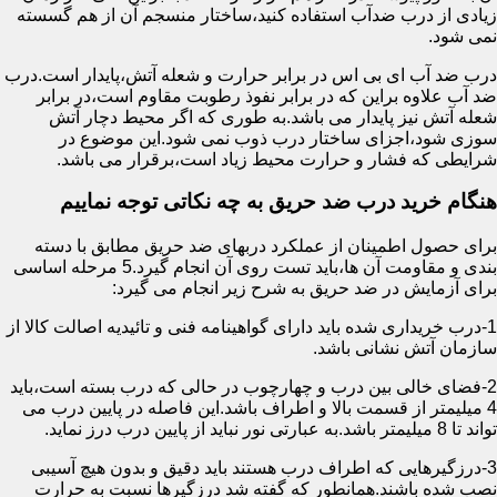
زیادی از درب ضدآب استفاده کنید،ساختار منسجم آن از هم گسسته
نمی شود.
درب ضد آب ای بی اس در برابر حرارت و شعله آتش،پایدار است.درب
ضد آب علاوه براین که در برابر نفوذ رطوبت مقاوم است،در برابر
شعله آتش نیز پایدار می باشد.به طوری که اگر محیط دچار آتش
سوزی شود،اجزای ساختار درب ذوب نمی شود.این موضوع در
شرایطی که فشار و حرارت محیط زیاد است،برقرار می باشد.
هنگام خرید درب ضد حریق به چه نکاتی توجه نماییم
برای حصول اطمینان از عملکرد دربهای ضد حریق مطابق با دسته
بندی و مقاومت آن ها،باید تست روی آن انجام گیرد.5 مرحله اساسی
برای آزمایش در ضد حریق به شرح زیر انجام می گیرد:
1-درب خریداری شده باید دارای گواهینامه فنی و تائیدیه اصالت کالا از
سازمان آتش نشانی باشد.
2-فضای خالی بین درب و چهارچوب در حالی که درب بسته است،باید
4 میلیمتر از قسمت بالا و اطراف باشد.این فاصله در پایین درب می
تواند تا 8 میلیمتر باشد.به عبارتی نور نباید از پایین درب درز نماید.
3-درزگیرهایی که اطراف درب هستند باید دقیق و بدون هیچ آسیبی
نصب شده باشند.همانطور که گفته شد درزگیرها نسبت به حرارت