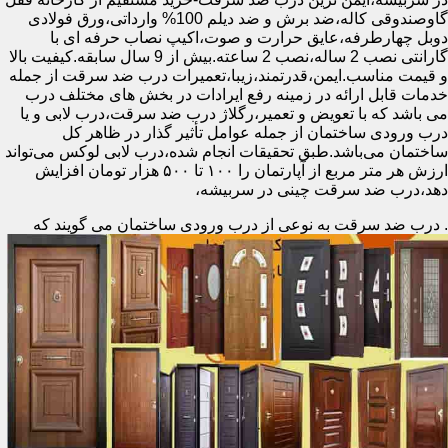
گاوصندوقی کاله،ضد برش و ضد دیلم 100% وارداتی،ورق فولادی
دوبل چهارطرفه،عایق حرارت و صوت،اکیپ نصاب حرفه ای با
گارانتی نصب 2 ساله،نصب 2 ساعته.بیش از 9 سال سابقه.کیفیت بالا
و قیمت مناسب.ایمن،قدرتمند،زیبا،تعمیرات درب ضد سرقت از جمله
خدمات قابل ارائه در زمینه رفع ایرادات در بخش های مختلف درب
می باشد که با تعویض و تعمیر،رگلاژ درب ضد سرقت،درب لابی و یا
درب ورودی ساختمان از جمله عوامل تأثیر گذار در ظاهر کل
ساختمان می‌باشد.طبق تحقیقات انجام شده،درب لابی لوکس می‌تواند
ارزش هر متر مربع از آپارتمان را ۱۰۰ تا ۵۰۰ هزار تومان افزایش
دهد،درب ضد سرقت چینی در سربیشه،
.
درب ضد سرقت به نوعی از درب ورودی ساختمان می گویند که