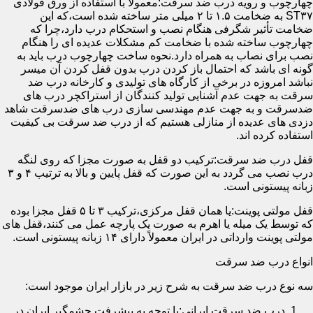
چهارچوب و رویه درب ضد سرقت:معمولاً با استفاده از ورق فولادی
ST۳۷ به ضخامت ۱.۵ تا ۲ میلی متر ساخته شده است،که این
ضخامت تأثیر شگرفی هنگام نصب و استحکام درب دارد،چرا که
چهارچوب ساخته شده با ضخامت کم مشکلات عدیده ای را هنگام
نصب برای نصاب به همراه دارد.نحوه ساخت چهارچوب درب باید به
گونه ای باشد که احتمال باز کردن درب بدون قفل کردن آن میسر
نباشد امروزه در برخی از کارگاه های تولیدی و کارخانه درب ضد
سرقت به جهت عدم آشنایی تولید کنندگان از استراکچر درب های
ضدسرقت و به جهت عدم مهندسی سازی درب های ضدسرقت شاهد
دزدی های عدیده از منازلی هستیم که از درب ضد سرقت بی کیفیت
استفاده کرده اند.
قفل درب ضد سرقت:ترکیب دو قفل به صورت مجزا که روی لنگه
درب نصب می گردد به این صورت که قفل پایین و بالا به ترتیب ۴ و ۳
زبانه پیستونی است.
قفل مولتی پوینت:یا همان قفل مرکزی،ترکیب ۳ تا ۵ قفل مجزا بوده
که توسط یک میله یا اهرم به صورت یک پارچه عمل می کنند،قفل های
مولتی پوینت وارداتی در ایران معمولاً دارای ۱۴ زبانه پیستونی است.
انواع درب ضد سرقت
سه نوع درب ضد سرقت به شرح زیر در بازار ایران موجود است:
درب ضد سرقت ایرانی:با توجه به پیشرفت چشمگیر ایران در