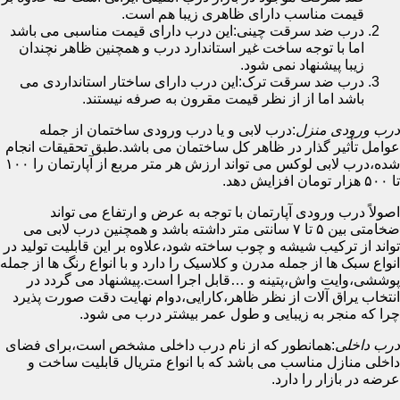
قیمت مناسب دارای ظاهری زیبا هم است.
درب ضد سرقت چینی:این درب دارای قیمت مناسبی می باشد
اما با توجه ساخت غیر استاندارد درب و همچنین ظاهر نچندان
زیبا پیشنهاد نمی شود.
درب ضد سرقت ترک:این درب دارای ساختار استانداردی می
باشد اما از از نظر قیمت مقرون به صرفه نیستند.
درب ورودی منزل
:درب لابی و یا درب ورودی ساختمان از جمله
عوامل تأثیر گذار در ظاهر کل ساختمان می باشد.طبق تحقیقات انجام
شده،درب لابی لوکس می تواند ارزش هر متر مربع از آپارتمان را ۱۰۰
تا ۵۰۰ هزار تومان افزایش دهد.
اصولاً درب ورودی آپارتمان با توجه به عرض و ارتفاع می تواند
ضخامتی بین ۵ تا ۷ سانتی متر داشته باشد و همچنین درب لابی می
تواند از ترکیب شیشه و چوب ساخته شود،علاوه بر این قابلیت تولید در
انواع سبک ها از جمله مدرن و کلاسیک را دارد و با انواع رنگ ها از جمله
پوششی،وایت واش،پتینه و …قابل اجرا است.پیشنهاد می گردد در
انتخاب یراق آلات از نظر ظاهر،کارایی،دوام نهایت دقت صورت پذیرد
چرا که منجر به زیبایی و طول عمر بیشتر درب می شود.
درب داخلی
:همانطور که از نام درب داخلی مشخص است،برای فضای
داخلی منازل مناسب می باشد که با انواع متریال قابلیت ساخت و
عرضه در بازار را دارد.