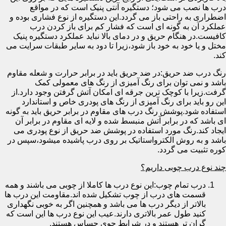
درب ها نصب می شود؛ دستگیره آنتی پنیک است که در مواقع
اضطراری به راحتی باز می گردد.این دستگیره از نوع فشاری بوده و
عملکرد آن به گونه ای است که فشار کم برای باز کردن درب
کافیست.در هنگام حریق و در دمای بالا نباید عملکرد دستگیره پنیک
مختل و یا خود به خود باز شود،زیرا تا دود به سایر طبقات سرایت می
کند.
رنگ درب ضد حریق:در ضد حریق باید در برابر حرارت و شعله مقاوم
باشد و نمی توان برای رنگ آمیزی از رنگ های معمولی کمک
گرفت.زیرا با کوچک ترین جرقه ای امکان آتش گرفتن وجود دارد.از
این رو باید برای رنگ آمیزی از رنگ های پودری خاص و استاندارد
استفاده شود.پوشش رنگ درب های مقاوم در برابر حریق باید به گونه
ای باشد که در برابر آتش منبسط شده و لایه ای مقاوم در برابر آن
ایجاد کند.رنگ مورد استفاده در پوشش ضد حریق از نوع پودری می
باشد و به روش الکترواستاتیک بر روی درب پاشیده میشود،سپس در
کوره تثبیت می گردد.
چند نوع درب چوبی داریم؟
درب تمام چوب:این نوع درب ها کاملا از چوبی می باشند و همه
قسمت های درب از چوب تشکیل شده اند.مقاومت این درب ها
بالاتر از دیگر درب ها می باشد و همچنین اگر به خوبی نگهداری
کنید طول عمر بالاتری دارند.عیب این نوع درب ها این است که
گران تر هستند و در شرایط جوی حساس هستند.