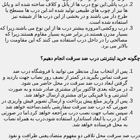
درب پانلی:این نوع درب ها از پانل و کلاف ساخته شده اند و پانل
ها نیز از چوب های طبیعی تولید شده اند.این درب ها مسطح یا
طرح دار می باشند و در بخشی از این درب ها از شیشه نیز
استفاده شده است.
درب روکشی:امروزه بیشتر درب ها از این نوع می باشند.زیرا که
بسیار مدرن هستند.در برابر ضربه بسیار مقاوم هستند.زیرا که
مصالحی را در داخل درب استفاده می کنند که این مقاومت را
بالاتر می برد.
چگونه خرید اینترنتی درب ضد سرقت انجام دهیم؟
پس از انتخاب مدل مدنظر می توانید با فروشگاه درب ضد
سرقت تماس بگیرید.در کمتر از نصف روز نصاب جهت بازدید و
گرفتن ابعاد درب ضد سرقت در محل حاضر می شود.
در مرحله بعدی فاکتور برای مشتری صادر شده و به صورت
اینترنتی و یا فیزیکی برای مشتری ارسال خواهد شد.
پس از واریز مبلغ پیش پرداخت و ارسال تصویر فیش واریزی در
صورتی که درب ضد سرقت سفارشی باشد،ساخته خواهد شد
سپس نصاب جهت نصب درب مراجعه خواهد کرد.اما در صورتی
که از درب با ابعاد استاندارد استفاده شود،درب به همراه نصاب
به محل فرستاده خواهد شد.
درب ضد سرقت محل تلاقی دو مفهوم متضاد،یعنی ظرافت و نفوذ