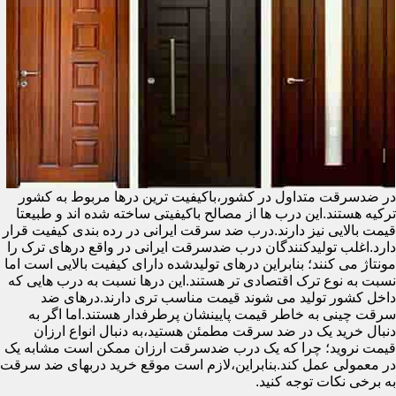
در ضدسرقت متداول در کشور،باکیفیت ترین درها مربوط به کشور
ترکیه هستند.این درب ها از مصالح باکیفیتی ساخته شده اند و طبیعتا
قیمت بالایی نیز دارند.درب ضد سرقت ایرانی در رده بندی کیفیت قرار
دارد.اغلب تولیدکنندگان درب ضدسرقت ایرانی در واقع درهای ترک را
مونتاژ می کنند؛ بنابراین درهای تولیدشده دارای کیفیت بالایی است اما
نسبت به نوع ترک اقتصادی تر هستند.این درها نسبت به درب هایی که
داخل کشور تولید می شوند قیمت مناسب تری دارند.درهای ضد
سرقت چینی به خاطر قیمت پایینشان پرطرفدار هستند.اما اگر به
دنبال خرید یک در ضد سرقت مطمئن هستید،به دنبال انواع ارزان
قیمت نروید؛ چرا که یک درب ضدسرقت ارزان ممکن است مشابه یک
در معمولی عمل کند.بنابراین،لازم است موقع خرید دربهای ضد سرقت
به برخی نکات توجه کنید.