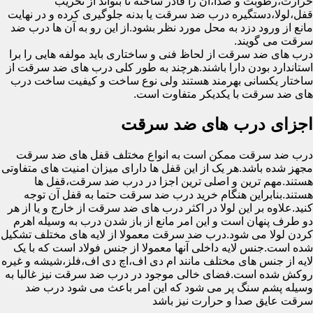
حرارت،رطوبت و صدا،آن را قادر ساخته تا بتواند از تخریب
قفل،لولا،دستگیره درب ضد سرقت یا بدنه جلوگیری کرده و در نهایت
مانع از ورود دزد به محل مورد نظر بشود.از این رو به آن ها درب ضد
سرقت می گویند.
درب های ضد سرقت از لحاظ فنی و ساختاری باید مولفه هایی را برا
استاندارد بودن دارا باشند.هرچند به طور کلی درب های ضد سرقت از
ساختار یکسانی بهرمند هستند ولی نوع ساخت و کیفیت ساخت درب
های ضد سرقت با یکدیکر متفاوت است.
اجزای درب های ضد سرقت
درب ضد سرقت ممکن است به انواع مختلف قفل های ضد سرقت
مجهز شده باشد.هر یک از این قفل ها دارای میزان امنیت های متفاوتی
هستند.مهم ترین و اصلی ترین اجزا در درب ضد سرقت،قفل ها
هستند.بنابراین هنگام خرید درب ضد سرقت حتما به قفل آن توجه
کنید.علاوه بر این لولا در اکثر درب های ضد سرقت از خارج و یا از هر
دو طرف پنهان است و این امر مانع از باز شدن درب به وسیله اهرم
کردن لولا می شود.درب ضد سرقت معمولا از لایه های مختلف تشکیل
شده است.جنس لایه داخلی آنها معمولا از جنس فولاد است که با یک
لایه از جنس های مختلف مانند ام دی اف،اچ دی اف،فلز،شیشه و غیره
روکش شده است.فضای خالی موجود در درب ضد سرقت نیز غالبا به
وسیله پشم سنگ پر می شود که این امر باعث می شود درب ضد
سرقت عایق صدا و حرارت نیز باشد