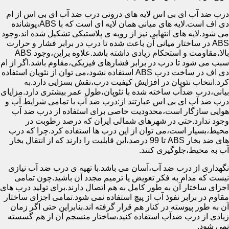
درب ضد آب ای بی اس لایه های درونی درب ضد آب ای بی اس از ام
دی اف است.لایه های میانی همان لایه ای است که با ABS،پوشانده
می شود.لایه های انتهایی نیز از رویه ی پلاستیکی تشکیل شده اند.وجود
ABS در ساختار میانی آن باعث شده تا درب در برابر فشار و حرارت
بالا،مقاومت و استحکام زیادی داشته باشد.علاوه براین،وجود ABS
سبب می شود تا درب در برابر فشارهای فیزیکی،مقاوم باشد.اگر از ام
دی اف در ساخت درب ABS استفاده نشود،می توان از نئوپان استفاده
کرد.انتخاب نئوپان در افزایش کیفیت درب،نقش بسزایی دارد.به
بیانی،درب ضدآب ساخته شده با نئوپان،طول عمر بیشتری دارد.مزایای
درب ضد آب ای بی اس عبارتند از:درب ضد آب با تمامی شرایط آب و
هوایی سازگار است،محدودیت خاصی برای استفاده از درب ضد آب
وجود ندارد.حتی در شهرهای شمالی ایران که درصد رطوبت در
محیط،بسیار است،می توان از این درب ها استفاده کرد.چرا که درب
های ضد بخار ABS تا 99 درصد،این قابلیت را دارند که از انتقال بخار
آب به محیط،جلوگیری کنند.
نگهداری از درب ضد آب،آسان می باشد.با تهیه ی درب ضد آب نیازی
نیست که مدام به فکر تعویض یا ترمیم مجدد آن باشید.چون تمامی
اجزای ساختار آن به طور کامل به هم اتصال دارند.برای تولید درب های
مقاوم در برابر نفوذ آب از پیچ استفاده نمی شود.تمامی اجزای ساختار
آن به طور پیوسته در کنار هم قرار گرفته اند.بنابراین حتی اگر زمان
زیادی از درب ضدآب استفاده کنید،ساختار منسجم آن از هم گسسته
نمی شود.