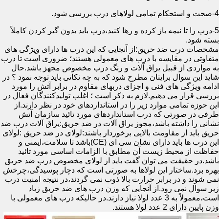
4-صحت و استحکام تمامی لولاهای درب بررسی شود.
5-درب را تا نیمه باز کرده و رها کنید،درب باید بدون گیر کردن کاملاً
بسته شود.
مشخصات درب ضد حریق:از آنجایی که این درب ها دارای ویژگی های
متفاوتی در مقایسه با درب های معمولی هستند؛ ضروری است تا درب
به مواردی از قبیل یراق آلات و رنگ درب مخصوص مجهز باشد.حال
شاید این سوال برایتان مطرح شود که به چه نکاتی باید توجه نمود ؟ در
ادامه ویژگی های فنی و اجزای دربهای مقاوم در برابر آتش را مورد
بررسی قرار می دهیم.لازم به ذکر است ؛ اغلب تولیدکنندگان فعال در
این حوزه تمامی موارد زیر را در استانداردهای خود در نظر دارند.از
طرفی در صورتی که درب استانداردهای مورد تائید سازمان آتش
نشانی را داشته باشد،مجوز یراق آلات در ضد حریق:یراق آلات درب ضد
حریق باید از مقاومت بالایی برخوردار باشند:لولای در ضد حریق :لولای
این درب ها باید دارای نشان سی ای (CE)باشد تا سلامت،ایمنی و
حفاظت از محیط زیست آن مطابق با الزامات اساسی مورد تائید
باشد.در حقیقت می توان گفت باید از لولای مخصوص درب ضد حریق
بهره برد.ساختار این لولاها به صورتی است که دچار پوسیدگی،چرخش
نمی شوند و در برابر حرارت بالا ذوب نمی گردند،در نتیجه امنیت درب
زیر سوال نمی رود.از آنجایی که وزن درب های ضد حریق زیاد
است،معمولاً به 3 عدد لولا نیاز دارند.در حالیکه درب های معمولی با
وزن پایین دارای 2 عدد لولا هستند.