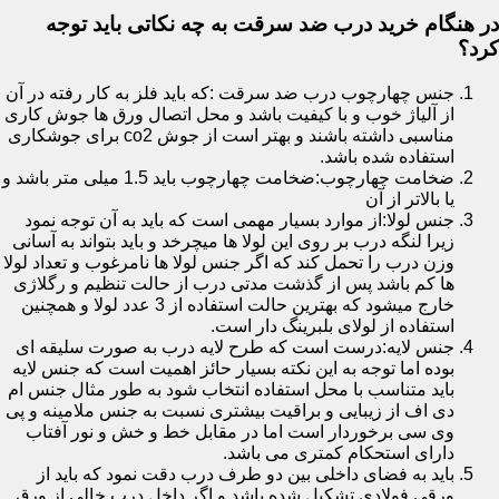
در هنگام خرید درب ضد سرقت به چه نکاتی باید توجه
کرد؟
جنس چهارچوب درب ضد سرقت :که باید فلز به کار رفته در آن
از آلیاژ خوب و با کیفیت باشد و محل اتصال ورق ها جوش کاری
مناسبی داشته باشند و بهتر است از جوش co2 برای جوشکاری
استفاده شده باشد.
ضخامت چهارچوب:ضخامت چهارچوب باید 1.5 میلی متر باشد و
یا بالاتر از آن
جنس لولا:از موارد بسیار مهمی است که باید به آن توجه نمود
زیرا لنگه درب بر روی این لولا ها میچرخد و باید بتواند به آسانی
وزن درب را تحمل کند که اگر جنس لولا ها نامرغوب و تعداد لولا
ها کم باشد پس از گذشت مدتی درب از حالت تنظیم و رگلاژی
خارج میشود که بهترین حالت استفاده از 3 عدد لولا و همچنین
استفاده از لولای بلبرینگ دار است.
جنس لایه:درست است که طرح لایه درب به صورت سلیقه ای
بوده اما توجه به این نکته بسیار حائز اهمیت است که جنس لایه
باید متناسب با محل استفاده انتخاب شود به طور مثال جنس ام
دی اف از زیبایی و براقیت بیشتری نسبت به جنس ملامینه و پی
وی سی برخوردار است اما در مقابل خط و خش و نور آفتاب
دارای استحکام کمتری می باشد.
باید به فضای داخلی بین دو طرف درب دقت نمود که باید از
ورقی فولادی تشکیل شده باشد و اگر داخل درب خالی از ورق