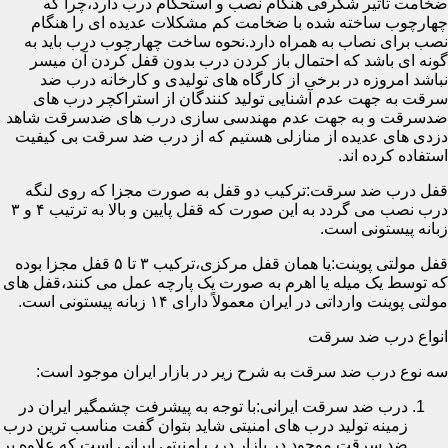
ضخامت تأثیر شگرفی هنگام نصب و استحکام درب دارد،چرا که
چهارچوب ساخته شده با ضخامت کم مشکلات عدیده ای را هنگام
نصب برای نصاب به همراه دارد.نحوه ساخت چهارچوب درب باید به
گونه ای باشد که احتمال باز کردن درب بدون قفل کردن آن میسر
نباشد امروزه در برخی از کارگاه های تولیدی و کارخانه درب ضد
سرقت به جهت عدم آشنایی تولید کنندگان از استراکچر درب های
ضدسرقت و به جهت عدم مهندسی سازی درب های ضدسرقت شاهد
دزدی های عدیده از منازلی هستیم که از درب ضد سرقت بی کیفیت
استفاده کرده اند.
قفل درب ضد سرقت:ترکیب دو قفل به صورت مجزا که روی لنگه
درب نصب می گردد به این صورت که قفل پایین و بالا به ترتیب ۴ و ۳
زبانه پیستونی است.
قفل مولتی پوینت:یا همان قفل مرکزی،ترکیب ۳ تا ۵ قفل مجزا بوده
که توسط یک میله یا اهرم به صورت یک پارچه عمل می کنند،قفل های
مولتی پوینت وارداتی در ایران معمولاً دارای ۱۴ زبانه پیستونی است.
انواع درب ضد سرقت
سه نوع درب ضد سرقت به شرح زیر در بازار ایران موجود است:
درب ضد سرقت ایرانی:با توجه به پیشرفت چشمگیر ایران در
زمینه تولید درب های امنیتی شاید بتوان گفت مناسب ترین درب
ضد سرقت موجود در بازار درب امنیتی ایرانی است که علاوه بر