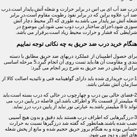
درب ضد آب ای بی اس در برابر حرارت و شعله آتش،پایدار است.درب
ضد آب علاوه براین که در برابر نفوذ رطوبت مقاوم است،در برابر
شعله آتش نیز پایدار می باشد.به طوری که اگر محیط دچار آتش
سوزی شود،اجزای ساختار درب ذوب نمی شود.این موضوع در
شرایطی که فشار و حرارت محیط زیاد است،برقرار می باشد.
هنگام خرید درب ضد حریق به چه نکاتی توجه نماییم
برای حصول اطمینان از عملکرد دربهای ضد حریق مطابق با دسته
بندی و مقاومت آن ها،باید تست روی آن انجام گیرد.5 مرحله اساسی
برای آزمایش در ضد حریق به شرح زیر انجام می گیرد:
1-درب خریداری شده باید دارای گواهینامه فنی و تائیدیه اصالت کالا از
سازمان آتش نشانی باشد.
2-فضای خالی بین درب و چهارچوب در حالی که درب بسته است،باید
4 میلیمتر از قسمت بالا و اطراف باشد.این فاصله در پایین درب می
تواند تا 8 میلیمتر باشد.به عبارتی نور نباید از پایین درب درز نماید.
3-درزگیرهایی که اطراف درب هستند باید دقیق و بدون هیچ آسیبی
نصب شده باشند.همانطور که گفته شد درزگیرها نسبت به حرارت
حساس بوده و به هنگام بروز حریق حجیم شده و مانع از پخش شعله
های آتش و دود می شود.