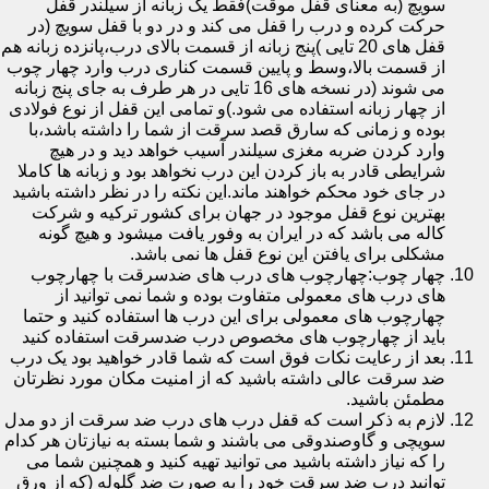
سویچ (به معنای قفل موقت)فقط یک زبانه از سیلندر قفل
حرکت کرده و درب را قفل می کند و در دو با قفل سویچ (در
قفل های 20 تایی )پنج زبانه از قسمت بالای درب،پانزده زبانه هم
از قسمت بالا،وسط و پایین قسمت کناری درب وارد چهار چوب
می شوند (در نسخه های 16 تایی در هر طرف به جای پنج زبانه
از چهار زبانه استفاده می شود.)و تمامی این قفل از نوع فولادی
بوده و زمانی که سارق قصد سرقت از شما را داشته باشد،با
وارد کردن ضربه مغزی سیلندر آسیب خواهد دید و در هیچ
شرایطی قادر به باز کردن این درب نخواهد بود و زبانه ها کاملا
در جای خود محکم خواهند ماند.این نکته را در نظر داشته باشید
بهترین نوع قفل موجود در جهان برای کشور ترکیه و شرکت
کاله می باشد که در ایران به وفور یافت میشود و هیچ گونه
مشکلی برای یافتن این نوع قفل ها نمی باشد.
چهار چوب:چهارچوب های درب های ضدسرقت با چهارچوب
های درب های معمولی متفاوت بوده و شما نمی توانید از
چهارچوب های معمولی برای این درب ها استفاده کنید و حتما
باید از چهارچوب های مخصوص درب ضدسرقت استفاده کنید
بعد از رعایت نکات فوق است که شما قادر خواهید بود یک درب
ضد سرقت عالی داشته باشید که از امنیت مکان مورد نظرتان
مطمئن باشید.
لازم به ذکر است که قفل درب های درب ضد سرقت از دو مدل
سویچی و گاوصندوقی می باشند و شما بسته به نیازتان هر کدام
را که نیاز داشته باشید می توانید تهیه کنید و همچنین شما می
توانید درب ضد سرقت خود را به صورت ضد گلوله (که از ورق