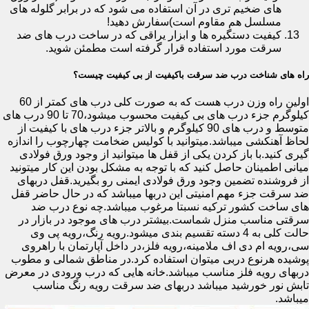
های ضخیم تری در آن استفاده می شود که در برابر گلوله های
مسلسل هم مقاوم است)سفارش دهید!
کیفیت دستگیره ها و ابزار یراقی که در ساخت درب های ضد
سرقت مورد استفاده قرار گرفته است مطمئن شوید.
راه های شناخت درب ضد سرقت باکیفیت از بی کیفیت چیست؟
اولین راه وزن درب هست که به صورت کلی درب های کمتر از 60
کیلوگرم جزء درب های بی کیفیت محسوب میشود،70 تا 90 درب های
متوسط و درب های 90 کیلوگرم و بالاتر جزء درب های با کیفیت از
لحاظ آهنکشی میباشد.میتوانید با کولیس ضخامت چهارچوب را اندازه
گیری کنید.با باز کردن یکی از قفل ها میتوانید از وجود ورق فولادی
میانی اطمینان حاصل کنید که با توجه به مشکل بودن این کار میتونید
از فروشنده تضمین وجود ورق فولادی ایمنی رو بگیرید.قفل دربهای
ضد سرقت جزء مهم امنیتی این دربها میباشد که در حال حاضر قفل
های ساخت کشور ترکیه نسبتا مرغوب میباشد.چه نوع درب ضد
سرقتی مناسب منزل شماست.بیشتر درب های موجود در بازار در
حالت کلی به 4 دسته تقسیم بندی میشود.رویه رنگ،رویه پی وی
سی،رویه ام دی اف ملامینه،رویه فلز،در داخل آپارتمان با راهروی
پوشیده هرنوع دربی میتوان استفاده کرد.در مناطق شمالی و مطوب
دربهای رویه فلز مناسب میباشد.خانه هایی که درب ورودی در معرض
تابش نور خورشید میباشد دربهای ضد سرقت رویه رنگ مناسب
میباشد.