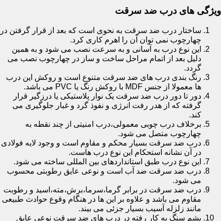
ویژگی های درب ضد سرقت
ساختار درب ضد سرقت به نحوی است که بعد از قرار گرفتن در
چهارچوب نمی توان آن را اهرم کاری کرد.
این نوع درب به آسانی و به سرعت نصب می شود و به همین
دلیل بعد از اتمام مراحل ساخت و ساز در چهارچوب نصب می
گردد.
رنگ بندی درب های ضد سرقت متنوع است و روکش این درب
ها معمولا از جنس MDF با روکش رنگ یا PVC می باشد.
دور تا دور درب ضد سرقت یک نوار پلاستیکی یا درزگیر قرار
گرفته که از هدر رفت انرژی و نفوذ گرد و غبار جلوگیری می
کند.
برخلاف درب چوبی معمولی،درب امنیتی از چند نقطه به
چهارچوب متصل می شود.
درب ضد سرقت بسیار محکم و مقاوم است و وجود لایه فولادی
در آن نشانه استحکام این نوع درب هاست.
این نوع درب طبق استانداردهای بین المللی ساخته می شود.
درب ضد سرقت ضد آب است و نوعی عایق رطوبتی محسوب
می شود.
درب ضد سرقت در برابر گرما،سرما،برش،مته،اسید و رطوبت
مقاوم می باشد و علاوه بر این ها در هنگام وقوع حوادث طبیعی
مانند زلزله آسیب بسیار جزئی می بیند.
پشم سنگ به کار رفته در درب های ضد سرقت نوعی عایق