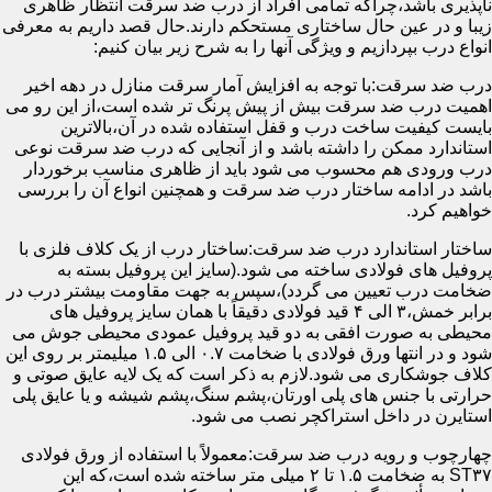
ناپذیری باشد،چراکه تمامی افراد از درب ضد سرقت انتظار ظاهری
زیبا و در عین حال ساختاری مستحکم دارند.حال قصد داریم به معرفی
انواع درب بپردازیم و ویژگی آنها را به شرح زیر بیان کنیم:
درب ضد سرقت:با توجه به افزایش آمار سرقت منازل در دهه اخیر
اهمیت درب ضد سرقت بیش از پیش پرنگ تر شده است،از این رو می
بایست کیفیت ساخت درب و قفل استفاده شده در آن،بالاترین
استاندارد ممکن را داشته باشد و از آنجایی که درب ضد سرقت نوعی
درب ورودی هم محسوب می شود باید از ظاهری مناسب برخوردار
باشد در ادامه ساختار درب ضد سرقت و همچنین انواع آن را بررسی
خواهیم کرد.
ساختار استاندارد درب ضد سرقت:ساختار درب از یک کلاف فلزی با
پروفیل های فولادی ساخته می شود.(سایز این پروفیل بسته به
ضخامت درب تعیین می گردد)،سپس به جهت مقاومت بیشتر درب در
برابر خمش،۳ الی ۴ قید فولادی دقیقاً با همان سایز پروفیل های
محیطی به صورت افقی به دو قید پروفیل عمودی محیطی جوش می
شود و در انتها ورق فولادی با ضخامت ۰.۷ الی ۱.۵ میلیمتر بر روی این
کلاف جوشکاری می شود.لازم به ذکر است که یک لایه عایق صوتی و
حرارتی با جنس های پلی اورتان،پشم سنگ،پشم شیشه و یا عایق پلی
استایرن در داخل استراکچر نصب می شود.
چهارچوب و رویه درب ضد سرقت:معمولاً با استفاده از ورق فولادی
ST۳۷ به ضخامت ۱.۵ تا ۲ میلی متر ساخته شده است،که این