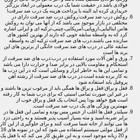
فولادی باشد در حقیقت شما یک درب معمولی در ابعاد بزرگتر
خریداری کرده اید البته با پرداخت هزینه یک درب ضد سرقت!
روکش درب ضد سرقت:روکش درب ضد سرقت دارای در
مختلفی در بازار موجود می باشد که از آنها می توان به روکش
هاس ایتالیایی،اروپایی،آمریکایی،چینی،ترکیه ای و ایرانی اشاره
کرد که به واسطه سابقه خوبی که دارند از بهترین کشور های
سازنده می باشند.درب های ضد سرقت ترکیه ای به واسطه
سابقه عالی در درب های ضد سرقت خانگی از برترین های این
برند ها است
ورق و آهن آلات مورد استفاده در درب:درب های ضد سرقت از
استحکام و مقاومت بالایی در برابر صدا و حرارت دارا می باشد
و تمامی این ها به خاطر ابزار و وسایلی است که در این درب ها
به کار برده شده است.در درب های ضد سرقت از رشته آهن
پروفیل باید استفاده شود
قفل و یراق:قفل و یراق ها همگی باید از مرغوب ترین ها باشند و
در غیر این صورت تمامی امنیتی که برای درب شما به کار رفته
است هیچ خواهد بود! پس انتخاب یک قفل و یراق خوب از
مهمترین ویژگی های یک درب ضد سرقت است.
سیلندر قفل ها اغلب از جنس مس بوده و تمامی این قفل ها در
برابر ضربه،اسید و مته بسیار آسیب پذیر هستند و به راحتی دزد
ها می توانند از خانه شما سرقت کنند و برای جلوگیری از این کار
از قفل مولتی سیستم استفاده می شود که این در نمونه های 16
و 20 زبانه موجود است و به این طریق کار می کند که با قفل یک