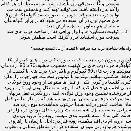
سویچی و گاوصندوقی می باشند و شما بسته به نیازتان هر کدام
را که نیاز داشته باشید می توانید تهیه کنید و همچنین شما می
توانید درب ضد سرقت خود را به صورت ضد گلوله (که از ورق
های ضخیم تری در آن استفاده می شود که در برابر گلوله های
مسلسل هم مقاوم است)سفارش دهید!
کیفیت دستگیره ها و ابزار یراقی که در ساخت درب های ضد
سرقت مورد استفاده قرار گرفته است مطمئن شوید.
راه های شناخت درب ضد سرقت باکیفیت از بی کیفیت چیست؟
اولین راه وزن درب هست که به صورت کلی درب های کمتر از 60
کیلوگرم جزء درب های بی کیفیت محسوب میشود،70 تا 90 درب های
متوسط و درب های 90 کیلوگرم و بالاتر جزء درب های با کیفیت از
لحاظ آهنکشی میباشد.میتوانید با کولیس ضخامت چهارچوب را اندازه
گیری کنید.با باز کردن یکی از قفل ها میتوانید از وجود ورق فولادی
میانی اطمینان حاصل کنید که با توجه به مشکل بودن این کار میتونید
از فروشنده تضمین وجود ورق فولادی ایمنی رو بگیرید.قفل دربهای
ضد سرقت جزء مهم امنیتی این دربها میباشد که در حال حاضر قفل
های ساخت کشور ترکیه نسبتا مرغوب میباشد.چه نوع درب ضد
سرقتی مناسب منزل شماست.بیشتر درب های موجود در بازار در
حالت کلی به 4 دسته تقسیم بندی میشود.رویه رنگ،رویه پی وی
سی،رویه ام دی اف ملامینه،رویه فلز،در داخل آپارتمان با راهروی
پوشیده هرنوع دربی میتوان استفاده کرد.در مناطق شمالی و مطوب