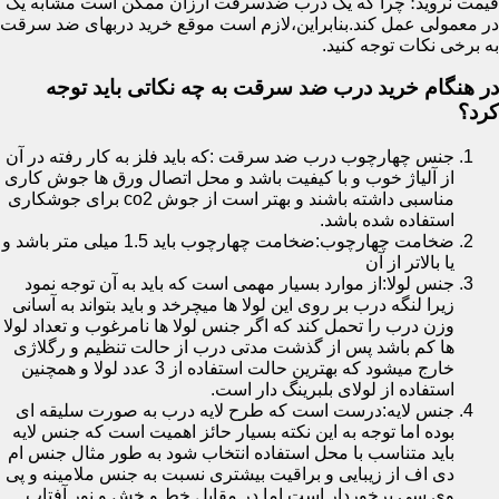
قیمت نروید؛ چرا که یک درب ضدسرقت ارزان ممکن است مشابه یک
در معمولی عمل کند.بنابراین،لازم است موقع خرید دربهای ضد سرقت
به برخی نکات توجه کنید.
در هنگام خرید درب ضد سرقت به چه نکاتی باید توجه
کرد؟
جنس چهارچوب درب ضد سرقت :که باید فلز به کار رفته در آن
از آلیاژ خوب و با کیفیت باشد و محل اتصال ورق ها جوش کاری
مناسبی داشته باشند و بهتر است از جوش co2 برای جوشکاری
استفاده شده باشد.
ضخامت چهارچوب:ضخامت چهارچوب باید 1.5 میلی متر باشد و
یا بالاتر از آن
جنس لولا:از موارد بسیار مهمی است که باید به آن توجه نمود
زیرا لنگه درب بر روی این لولا ها میچرخد و باید بتواند به آسانی
وزن درب را تحمل کند که اگر جنس لولا ها نامرغوب و تعداد لولا
ها کم باشد پس از گذشت مدتی درب از حالت تنظیم و رگلاژی
خارج میشود که بهترین حالت استفاده از 3 عدد لولا و همچنین
استفاده از لولای بلبرینگ دار است.
جنس لایه:درست است که طرح لایه درب به صورت سلیقه ای
بوده اما توجه به این نکته بسیار حائز اهمیت است که جنس لایه
باید متناسب با محل استفاده انتخاب شود به طور مثال جنس ام
دی اف از زیبایی و براقیت بیشتری نسبت به جنس ملامینه و پی
وی سی برخوردار است اما در مقابل خط و خش و نور آفتاب