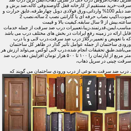
سرقت-خرید مستقیم از کارخانه قفل گاوصندوقی کاله،ضد برش و
ضد دیلم 100% وارداتی،ورق فولادی دوبل چهارطرفه،عایق حرارت و
صوت،اکیپ نصاب حرفه ای با گارانتی نصب 2 ساله،نصب 2
ساعته.بیش از 9 سال سابقه.کیفیت بالا و قیمت
مناسب.ایمن،قدرتمند،زیبا،تعمیرات درب ضد سرقت از جمله خدمات
قابل ارائه در زمینه رفع ایرادات در بخش های مختلف درب می باشد
که با تعویض و تعمیر،رگلاژ درب ضد سرقت،درب لابی و یا درب
ورودی ساختمان از جمله عوامل تأثیر گذار در ظاهر کل ساختمان
می‌باشد.طبق تحقیقات انجام شده،درب لابی لوکس می‌تواند ارزش هر
متر مربع از آپارتمان را ۱۰۰ تا ۵۰۰ هزار تومان افزایش دهد،درب ضد
سرقت چینی در سرپل ذهاب،
.
درب ضد سرقت به نوعی از درب ورودی ساختمان می گویند که