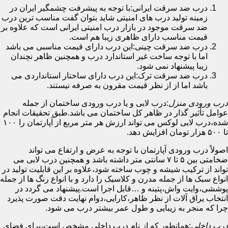
درب ضد سرقت ایرانی:با توجه به پیشرفت چشمگیر ایران در
زمینه تولید درب های امنیتی شاید بتوان گفت مناسب ترین درب
ضد سرقت موجود در بازار درب امنیتی ایرانی است که علاوه بر
قیمت مناسب دارای ظاهری زیبا هم است.
درب ضد سرقت چینی:این درب دارای قیمت مناسبی می باشد
اما با توجه ساخت غیر استاندارد درب و همچنین ظاهر نچندان
زیبا پیشنهاد نمی شود.
درب ضد سرقت ترک:این درب دارای ساختار استانداردی می
باشد اما از از نظر قیمت مقرون به صرفه نیستند.
درب ورودی منزل
:درب لابی و یا درب ورودی ساختمان از جمله
عوامل تأثیر گذار در ظاهر کل ساختمان می باشد.طبق تحقیقات انجام
شده،درب لابی لوکس می تواند ارزش هر متر مربع از آپارتمان را ۱۰۰
تا ۵۰۰ هزار تومان افزایش دهد.
اصولاً درب ورودی آپارتمان با توجه به عرض و ارتفاع می تواند
ضخامتی بین ۵ تا ۷ سانتی متر داشته باشد و همچنین درب لابی می
تواند از ترکیب شیشه و چوب ساخته شود،علاوه بر این قابلیت تولید در
انواع سبک ها از جمله مدرن و کلاسیک را دارد و با انواع رنگ ها از جمله
پوششی،وایت واش،پتینه و …قابل اجرا است.پیشنهاد می گردد در
انتخاب یراق آلات از نظر ظاهر،کارایی،دوام نهایت دقت صورت پذیرد
چرا که منجر به زیبایی و طول عمر بیشتر درب می شود.
درب داخلی
:همانطور که از نام درب داخلی مشخص است،برای فضای