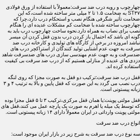
چهارچوب و رویه درب ضد سرقت:معمولاً با استفاده از ورق فولادی
ST۳۷ به ضخامت ۱.۵ تا ۲ میلی متر ساخته شده است،که این
ضخامت تأثیر شگرفی هنگام نصب و استحکام درب دارد،چرا که
چهارچوب ساخته شده با ضخامت کم مشکلات عدیده ای را هنگام
نصب برای نصاب به همراه دارد.نحوه ساخت چهارچوب درب باید به
گونه ای باشد که احتمال باز کردن درب بدون قفل کردن آن میسر
نباشد امروزه در برخی از کارگاه های تولیدی و کارخانه درب ضد
سرقت به جهت عدم آشنایی تولید کنندگان از استراکچر درب های
ضدسرقت و به جهت عدم مهندسی سازی درب های ضدسرقت شاهد
دزدی های عدیده از منازلی هستیم که از درب ضد سرقت بی کیفیت
استفاده کرده اند.
قفل درب ضد سرقت:ترکیب دو قفل به صورت مجزا که روی لنگه
درب نصب می گردد به این صورت که قفل پایین و بالا به ترتیب ۴ و ۳
زبانه پیستونی است.
قفل مولتی پوینت:یا همان قفل مرکزی،ترکیب ۳ تا ۵ قفل مجزا بوده
که توسط یک میله یا اهرم به صورت یک پارچه عمل می کنند،قفل های
مولتی پوینت وارداتی در ایران معمولاً دارای ۱۴ زبانه پیستونی است.
انواع درب ضد سرقت
سه نوع درب ضد سرقت به شرح زیر در بازار ایران موجود است: