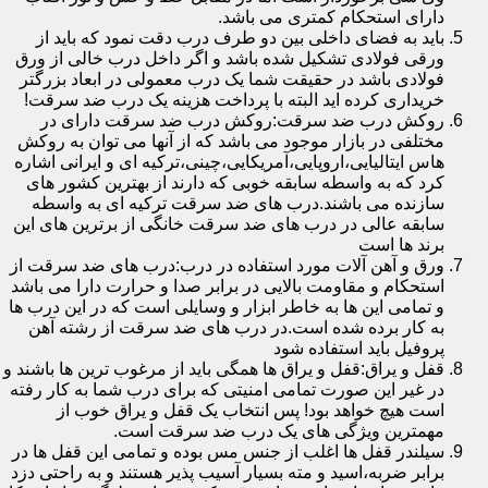
دارای استحکام کمتری می باشد.
باید به فضای داخلی بین دو طرف درب دقت نمود که باید از
ورقی فولادی تشکیل شده باشد و اگر داخل درب خالی از ورق
فولادی باشد در حقیقت شما یک درب معمولی در ابعاد بزرگتر
خریداری کرده اید البته با پرداخت هزینه یک درب ضد سرقت!
روکش درب ضد سرقت:روکش درب ضد سرقت دارای در
مختلفی در بازار موجود می باشد که از آنها می توان به روکش
هاس ایتالیایی،اروپایی،آمریکایی،چینی،ترکیه ای و ایرانی اشاره
کرد که به واسطه سابقه خوبی که دارند از بهترین کشور های
سازنده می باشند.درب های ضد سرقت ترکیه ای به واسطه
سابقه عالی در درب های ضد سرقت خانگی از برترین های این
برند ها است
ورق و آهن آلات مورد استفاده در درب:درب های ضد سرقت از
استحکام و مقاومت بالایی در برابر صدا و حرارت دارا می باشد
و تمامی این ها به خاطر ابزار و وسایلی است که در این درب ها
به کار برده شده است.در درب های ضد سرقت از رشته آهن
پروفیل باید استفاده شود
قفل و یراق:قفل و یراق ها همگی باید از مرغوب ترین ها باشند و
در غیر این صورت تمامی امنیتی که برای درب شما به کار رفته
است هیچ خواهد بود! پس انتخاب یک قفل و یراق خوب از
مهمترین ویژگی های یک درب ضد سرقت است.
سیلندر قفل ها اغلب از جنس مس بوده و تمامی این قفل ها در
برابر ضربه،اسید و مته بسیار آسیب پذیر هستند و به راحتی دزد