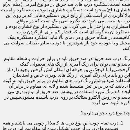
شده است.دستگیره درب های ضد حریق در دو نوع اهرمی (میله ای)و
فشاری (تاچ)موجود است.دستگیره فشاری با توجه به عملکرد و امنیت
بالا کاربردی تر است.یکی از رایج ترین دستگیره هایی که بر روی این
درب ها نصب می شود؛ دستگیره آنتی پنیک است که در مواقع
اضطراری به راحتی باز می گردد.این دستگیره از نوع فشاری بوده و
عملکرد آن به گونه ای است که فشار کم برای باز کردن درب
کافیست.در هنگام حریق و در دمای بالا نباید عملکرد دستگیره پنیک
مختل و یا خود به خود باز شود،زیرا تا دود به سایر طبقات سرایت می
کند.
رنگ درب ضد حریق:در ضد حریق باید در برابر حرارت و شعله مقاوم
باشد و نمی توان برای رنگ آمیزی از رنگ های معمولی کمک
گرفت.زیرا با کوچک ترین جرقه ای امکان آتش گرفتن وجود دارد.از
این رو باید برای رنگ آمیزی از رنگ های پودری خاص و استاندارد
استفاده شود.پوشش رنگ درب های مقاوم در برابر حریق باید به گونه
ای باشد که در برابر آتش منبسط شده و لایه ای مقاوم در برابر آن
ایجاد کند.رنگ مورد استفاده در پوشش ضد حریق از نوع پودری می
باشد و به روش الکترواستاتیک بر روی درب پاشیده میشود،سپس در
کوره تثبیت می گردد.
چند نوع درب چوبی داریم؟
درب تمام چوب:این نوع درب ها کاملا از چوبی می باشند و همه
قسمت های درب از چوب تشکیل شده اند.مقاومت این درب ها