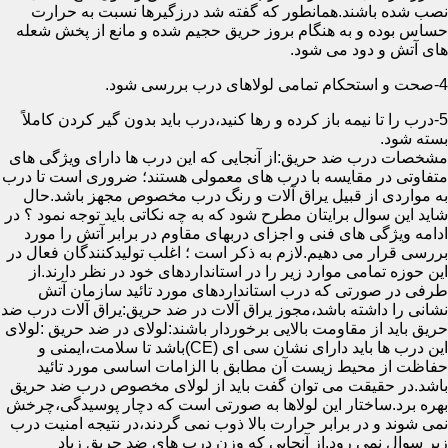
نصب شده باشند.همانطور که گفته شد درزگیرها نسبت به حرارت
حساس بوده و به هنگام بروز حریق حجیم شده و مانع از پخش شعله
های آتش و دود می شود.
4-صحت و استحکام تمامی لولاهای درب بررسی شود.
5-درب را تا نیمه باز کرده و رها کنید،درب باید بدون گیر کردن کاملاً
بسته شود.
مشخصات درب ضد حریق:از آنجایی که این درب ها دارای ویژگی های
متفاوتی در مقایسه با درب های معمولی هستند؛ ضروری است تا درب
به مواردی از قبیل یراق آلات و رنگ درب مخصوص مجهز باشد.حال
شاید این سوال برایتان مطرح شود که به چه نکاتی باید توجه نمود ؟ در
ادامه ویژگی های فنی و اجزای دربهای مقاوم در برابر آتش را مورد
بررسی قرار می دهیم.لازم به ذکر است ؛ اغلب تولیدکنندگان فعال در
این حوزه تمامی موارد زیر را در استانداردهای خود در نظر دارند.از
طرفی در صورتی که درب استانداردهای مورد تائید سازمان آتش
نشانی را داشته باشد،مجوز یراق آلات در ضد حریق:یراق آلات درب ضد
حریق باید از مقاومت بالایی برخوردار باشند:لولای در ضد حریق :لولای
این درب ها باید دارای نشان سی ای (CE)باشد تا سلامت،ایمنی و
حفاظت از محیط زیست آن مطابق با الزامات اساسی مورد تائید
باشد.در حقیقت می توان گفت باید از لولای مخصوص درب ضد حریق
بهره برد.ساختار این لولاها به صورتی است که دچار پوسیدگی،چرخش
نمی شوند و در برابر حرارت بالا ذوب نمی گردند،در نتیجه امنیت درب
زیر سوال نمی رود.از آنجایی که وزن درب های ضد حریق زیاد