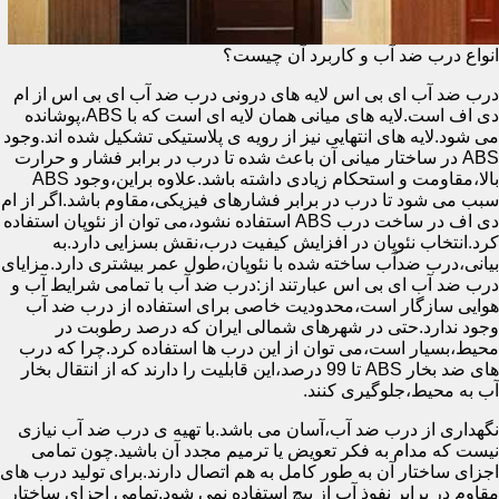
انواع درب ضد آب و کاربرد آن چیست؟
درب ضد آب ای بی اس لایه های درونی درب ضد آب ای بی اس از ام
دی اف است.لایه های میانی همان لایه ای است که با ABS،پوشانده
می شود.لایه های انتهایی نیز از رویه ی پلاستیکی تشکیل شده اند.وجود
ABS در ساختار میانی آن باعث شده تا درب در برابر فشار و حرارت
بالا،مقاومت و استحکام زیادی داشته باشد.علاوه براین،وجود ABS
سبب می شود تا درب در برابر فشارهای فیزیکی،مقاوم باشد.اگر از ام
دی اف در ساخت درب ABS استفاده نشود،می توان از نئوپان استفاده
کرد.انتخاب نئوپان در افزایش کیفیت درب،نقش بسزایی دارد.به
بیانی،درب ضدآب ساخته شده با نئوپان،طول عمر بیشتری دارد.مزایای
درب ضد آب ای بی اس عبارتند از:درب ضد آب با تمامی شرایط آب و
هوایی سازگار است،محدودیت خاصی برای استفاده از درب ضد آب
وجود ندارد.حتی در شهرهای شمالی ایران که درصد رطوبت در
محیط،بسیار است،می توان از این درب ها استفاده کرد.چرا که درب
های ضد بخار ABS تا 99 درصد،این قابلیت را دارند که از انتقال بخار
آب به محیط،جلوگیری کنند.
نگهداری از درب ضد آب،آسان می باشد.با تهیه ی درب ضد آب نیازی
نیست که مدام به فکر تعویض یا ترمیم مجدد آن باشید.چون تمامی
اجزای ساختار آن به طور کامل به هم اتصال دارند.برای تولید درب های
مقاوم در برابر نفوذ آب از پیچ استفاده نمی شود.تمامی اجزای ساختار