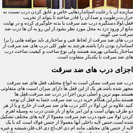
سازنده آن با رعایت استانداردهایی خاص و عایق کردن درب نسبت به
حرارت،رطوبت و صدا،آن را قادر ساخته تا بتواند از تخریب
قفل،لولا،دستگیره درب ضد سرقت یا بدنه جلوگیری کرده و در نهایت
مانع از ورود دزد به محل مورد نظر بشود.از این رو به آن ها درب ضد
سرقت می گویند.
درب های ضد سرقت از لحاظ فنی و ساختاری باید مولفه هایی را برا
استاندارد بودن دارا باشند.هرچند به طور کلی درب های ضد سرقت از
ساختار یکسانی بهرمند هستند ولی نوع ساخت و کیفیت ساخت درب
های ضد سرقت با یکدیکر متفاوت است.
اجزای درب های ضد سرقت
درب ضد سرقت ممکن است به انواع مختلف قفل های ضد سرقت
مجهز شده باشد.هر یک از این قفل ها دارای میزان امنیت های متفاوتی
هستند.مهم ترین و اصلی ترین اجزا در درب ضد سرقت،قفل ها
هستند.بنابراین هنگام خرید درب ضد سرقت حتما به قفل آن توجه
کنید.علاوه بر این لولا در اکثر درب های ضد سرقت از خارج و یا از هر
دو طرف پنهان است و این امر مانع از باز شدن درب به وسیله اهرم
کردن لولا می شود.درب ضد سرقت معمولا از لایه های مختلف تشکیل
شده است.جنس لایه داخلی آنها معمولا از جنس فولاد است که با یک
لایه از جنس های مختلف مانند ام دی اف،اچ دی اف،فلز،شیشه و غیره