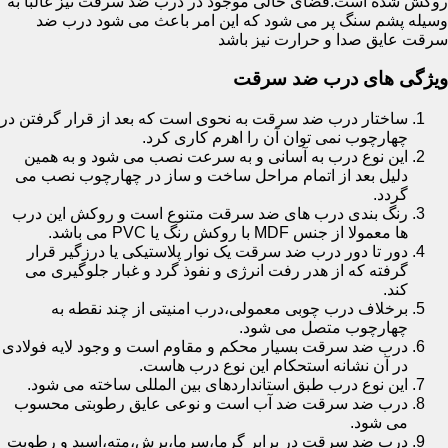
روکش شده است.فضای خالی موجود در درب ضد سرقت نیز غالبا به
وسیله پشم سنگ پر می شود که این امر باعث می شود درب ضد
سرقت عایق صدا و حرارت نیز باشد
ویژگی های درب ضد سرقت
ساختار درب ضد سرقت به نحوی است که بعد از قرار گرفتن در
چهارچوب نمی توان آن را اهرم کاری کرد.
این نوع درب به آسانی و به سرعت نصب می شود و به همین
دلیل بعد از اتمام مراحل ساخت و ساز در چهارچوب نصب می
گردد.
رنگ بندی درب های ضد سرقت متنوع است و روکش این درب
ها معمولا از جنس MDF با روکش رنگ یا PVC می باشد.
دور تا دور درب ضد سرقت یک نوار پلاستیکی یا درزگیر قرار
گرفته که از هدر رفت انرژی و نفوذ گرد و غبار جلوگیری می
کند.
برخلاف درب چوبی معمولی،درب امنیتی از چند نقطه به
چهارچوب متصل می شود.
درب ضد سرقت بسیار محکم و مقاوم است و وجود لایه فولادی
در آن نشانه استحکام این نوع درب هاست.
این نوع درب طبق استانداردهای بین المللی ساخته می شود.
درب ضد سرقت ضد آب است و نوعی عایق رطوبتی محسوب
می شود.
درب ضد سرقت در برابر گرما،سرما،برش،مته،اسید و رطوبت