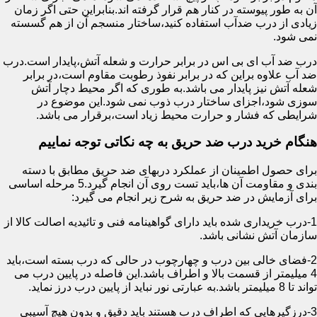
آن به طور پیوسته در کنار هم قرار گرفته اند.بنابراین حتی اگر زمان
زیادی از درب ضدآب استفاده کنید،ساختار منسجم آن از هم گسسته
نمی شود.
درب ضد آب ای بی اس در برابر حرارت و شعله آتش،پایدار است.درب
ضد آب علاوه براین که در برابر نفوذ رطوبت مقاوم است،در برابر
شعله آتش نیز پایدار می باشد.به طوری که اگر محیط دچار آتش
سوزی شود،اجزای ساختار درب ذوب نمی شود.این موضوع در
شرایطی که فشار و حرارت محیط زیاد است،برقرار می باشد.
هنگام خرید درب ضد حریق به چه نکاتی توجه نماییم
برای حصول اطمینان از عملکرد دربهای ضد حریق مطابق با دسته
بندی و مقاومت آن ها،باید تست روی آن انجام گیرد.5 مرحله اساسی
برای آزمایش در ضد حریق به شرح زیر انجام می گیرد:
1-درب خریداری شده باید دارای گواهینامه فنی و تائیدیه اصالت کالا از
سازمان آتش نشانی باشد.
2-فضای خالی بین درب و چهارچوب در حالی که درب بسته است،باید
4 میلیمتر از قسمت بالا و اطراف باشد.این فاصله در پایین درب می
تواند تا 8 میلیمتر باشد.به عبارتی نور نباید از پایین درب درز نماید.
3-درزگیرهایی که اطراف درب هستند باید دقیق و بدون هیچ آسیبی