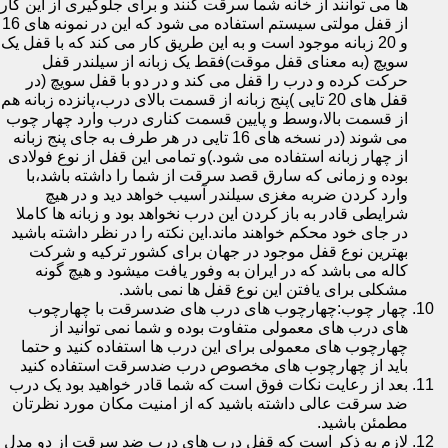
ها می توانند از خانه شما سرقت کنند و برای جلوگیری از این کار
از قفل مولتی سیستم استفاده می شود که این در نمونه های 16
و 20 زبانه موجود است و به این طریق کار می کند که با قفل یک
سویچ (به معنای قفل موقت)فقط یک زبانه از سیلندر قفل
حرکت کرده و درب را قفل می کند و در دو با قفل سویچ (در
قفل های 20 تایی )پنج زبانه از قسمت بالای درب،پانزده زبانه هم
از قسمت بالا،وسط و پایین قسمت کناری درب وارد چهار چوب
می شوند (در نسخه های 16 تایی در هر طرف به جای پنج زبانه
از چهار زبانه استفاده می شود.)و تمامی این قفل از نوع فولادی
بوده و زمانی که سارق قصد سرقت از شما را داشته باشد،با
وارد کردن ضربه مغزی سیلندر آسیب خواهد دید و در هیچ
شرایطی قادر به باز کردن این درب نخواهد بود و زبانه ها کاملا
در جای خود محکم خواهند ماند.این نکته را در نظر داشته باشید
بهترین نوع قفل موجود در جهان برای کشور ترکیه و شرکت
کاله می باشد که در ایران به وفور یافت میشود و هیچ گونه
مشکلی برای یافتن این نوع قفل ها نمی باشد.
چهار چوب:چهارچوب های درب های ضدسرقت با چهارچوب
های درب های معمولی متفاوت بوده و شما نمی توانید از
چهارچوب های معمولی برای این درب ها استفاده کنید و حتما
باید از چهارچوب های مخصوص درب ضدسرقت استفاده کنید
بعد از رعایت نکات فوق است که شما قادر خواهید بود یک درب
ضد سرقت عالی داشته باشید که از امنیت مکان مورد نظرتان
مطمئن باشید.
لازم به ذکر است که قفل درب های درب ضد سرقت از دو مدل