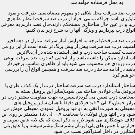
به محل فرستاده خواهد شد.
درب ضد سرقت محل تلاقی دو مفهوم متضاد،یعنی ظرافت و نفوذ
ناپذیری باشد،چراکه تمامی افراد از درب ضد سرقت انتظار ظاهری
زیبا و در عین حال ساختاری مستحکم دارند.حال قصد داریم به معرفی
انواع درب بپردازیم و ویژگی آنها را به شرح زیر بیان کنیم:
درب ضد سرقت:با توجه به افزایش آمار سرقت منازل در دهه اخیر
اهمیت درب ضد سرقت بیش از پیش پرنگ تر شده است،از این رو می
بایست کیفیت ساخت درب و قفل استفاده شده در آن،بالاترین
استاندارد ممکن را داشته باشد و از آنجایی که درب ضد سرقت نوعی
درب ورودی هم محسوب می شود باید از ظاهری مناسب برخوردار
باشد در ادامه ساختار درب ضد سرقت و همچنین انواع آن را بررسی
خواهیم کرد.
ساختار استاندارد درب ضد سرقت:ساختار درب از یک کلاف فلزی با
پروفیل های فولادی ساخته می شود.(سایز این پروفیل بسته به
ضخامت درب تعیین می گردد)،سپس به جهت مقاومت بیشتر درب در
برابر خمش،۳ الی ۴ قید فولادی دقیقاً با همان سایز پروفیل های
محیطی به صورت افقی به دو قید پروفیل عمودی محیطی جوش می
شود و در انتها ورق فولادی با ضخامت ۰.۷ الی ۱.۵ میلیمتر بر روی این
کلاف جوشکاری می شود.لازم به ذکر است که یک لایه عایق صوتی و
حرارتی با جنس های پلی اورتان،پشم سنگ،پشم شیشه و یا عایق پلی
استایرن در داخل استراکچر نصب می شود.