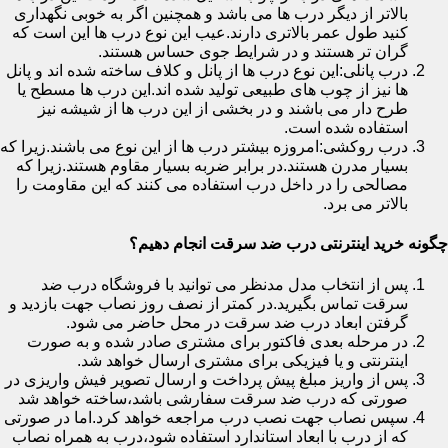
بالاتر از دیگر درب ها می باشد و همچنین اگر به خوبی نگهداری
کنید طول عمر بالاتری دارند.عیب این نوع درب ها این است که
گران تر هستند و در شرایط جوی حساس هستند.
درب پانلی:این نوع درب ها از پانل و کلاف ساخته شده اند و پانل
ها نیز از چوب های طبیعی تولید شده اند.این درب ها مسطح یا
طرح دار می باشند و در بخشی از این درب ها از شیشه نیز
استفاده شده است.
درب روکشی:امروزه بیشتر درب ها از این نوع می باشند.زیرا که
بسیار مدرن هستند.در برابر ضربه بسیار مقاوم هستند.زیرا که
مصالحی را در داخل درب استفاده می کنند که این مقاومت را
بالاتر می برد.
چگونه خرید اینترنتی درب ضد سرقت انجام دهیم؟
پس از انتخاب مدل مدنظر می توانید با فروشگاه درب ضد
سرقت تماس بگیرید.در کمتر از نصف روز نصاب جهت بازدید و
گرفتن ابعاد درب ضد سرقت در محل حاضر می شود.
در مرحله بعدی فاکتور برای مشتری صادر شده و به صورت
اینترنتی و یا فیزیکی برای مشتری ارسال خواهد شد.
پس از واریز مبلغ پیش پرداخت و ارسال تصویر فیش واریزی در
صورتی که درب ضد سرقت سفارشی باشد،ساخته خواهد شد
سپس نصاب جهت نصب درب مراجعه خواهد کرد.اما در صورتی
که از درب با ابعاد استاندارد استفاده شود،درب به همراه نصاب