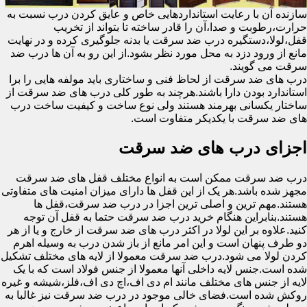
سازنده آن با رعایت استانداردهایی خاص و عایق کردن درب نسبت به
حرارت،رطوبت و صدا،آن را قادر ساخته تا بتواند از تخریب
قفل،لولا،دستگیره درب ضد سرقت یا بدنه جلوگیری کرده و در نهایت
مانع از ورود دزد به محل مورد نظر بشود.از این رو به آن ها درب ضد
سرقت می گویند.
درب های ضد سرقت از لحاظ فنی و ساختاری باید مولفه هایی را برا
استاندارد بودن دارا باشند.هرچند به طور کلی درب های ضد سرقت از
ساختار یکسانی بهرمند هستند ولی نوع ساخت و کیفیت ساخت درب
های ضد سرقت با یکدیکر متفاوت است.
اجزای درب های ضد سرقت
درب ضد سرقت ممکن است به انواع مختلف قفل های ضد سرقت
مجهز شده باشد.هر یک از این قفل ها دارای میزان امنیت های متفاوتی
هستند.مهم ترین و اصلی ترین اجزا در درب ضد سرقت،قفل ها
هستند.بنابراین هنگام خرید درب ضد سرقت حتما به قفل آن توجه
کنید.علاوه بر این لولا در اکثر درب های ضد سرقت از خارج و یا از هر
دو طرف پنهان است و این امر مانع از باز شدن درب به وسیله اهرم
کردن لولا می شود.درب ضد سرقت معمولا از لایه های مختلف تشکیل
شده است.جنس لایه داخلی آنها معمولا از جنس فولاد است که با یک
لایه از جنس های مختلف مانند ام دی اف،اچ دی اف،فلز،شیشه و غیره
روکش شده است.فضای خالی موجود در درب ضد سرقت نیز غالبا به