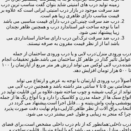
زمینه تولید درب های امنیتی شاید بتوان گفت مناسب ترین درب
ضد سرقت موجود در بازار درب امنیتی ایرانی است که علاوه بر
قیمت مناسب دارای ظاهری زیبا هم است.
درب ضد سرقت چینی:این درب دارای قیمت مناسبی می باشد
اما با توجه ساخت غیر استاندارد درب و همچنین ظاهر نچندان
زیبا پیشنهاد نمی شود.
درب ضد سرقت ترک:این درب دارای ساختار استانداردی می
باشد اما از از نظر قیمت مقرون به صرفه نیستند.
درب ورودی منزل
:درب لابی و یا درب ورودی ساختمان از جمله
عوامل تأثیر گذار در ظاهر کل ساختمان می باشد.طبق تحقیقات انجام
شده،درب لابی لوکس می تواند ارزش هر متر مربع از آپارتمان را ۱۰۰
تا ۵۰۰ هزار تومان افزایش دهد.
اصولاً درب ورودی آپارتمان با توجه به عرض و ارتفاع می تواند
ضخامتی بین ۵ تا ۷ سانتی متر داشته باشد و همچنین درب لابی می
تواند از ترکیب شیشه و چوب ساخته شود،علاوه بر این قابلیت تولید در
انواع سبک ها از جمله مدرن و کلاسیک را دارد و با انواع رنگ ها از جمله
پوششی،وایت واش،پتینه و …قابل اجرا است.پیشنهاد می گردد در
انتخاب یراق آلات از نظر ظاهر،کارایی،دوام نهایت دقت صورت پذیرد
چرا که منجر به زیبایی و طول عمر بیشتر درب می شود.
درب داخلی
:همانطور که از نام درب داخلی مشخص است،برای فضای
داخلی منازل مناسب می باشد که با انواع متریال قابلیت ساخت و