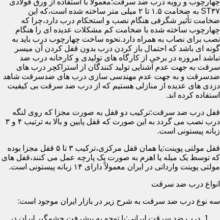
چهارچوب و رویه درب ضد سرقت:معمولاً با استفاده از ورق فولادی
ST۳۷ به ضخامت ۱.۵ تا ۲ میلی متر ساخته شده است،که این
ضخامت تأثیر شگرفی هنگام نصب و استحکام درب دارد،چرا که
چهارچوب ساخته شده با ضخامت کم مشکلات عدیده ای را هنگام
نصب برای نصاب به همراه دارد.نحوه ساخت چهارچوب درب باید به
گونه ای باشد که احتمال باز کردن درب بدون قفل کردن آن میسر
نباشد امروزه در برخی از کارگاه های تولیدی و کارخانه درب ضد
سرقت به جهت عدم آشنایی تولید کنندگان از استراکچر درب های
ضدسرقت و به جهت عدم مهندسی سازی درب های ضدسرقت شاهد
دزدی های عدیده از منازلی هستیم که از درب ضد سرقت بی کیفیت
استفاده کرده اند.
قفل درب ضد سرقت:ترکیب دو قفل به صورت مجزا که روی لنگه
درب نصب می گردد به این صورت که قفل پایین و بالا به ترتیب ۴ و ۳
زبانه پیستونی است.
قفل مولتی پوینت:یا همان قفل مرکزی،ترکیب ۳ تا ۵ قفل مجزا بوده
که توسط یک میله یا اهرم به صورت یک پارچه عمل می کنند،قفل های
مولتی پوینت وارداتی در ایران معمولاً دارای ۱۴ زبانه پیستونی است.
انواع درب ضد سرقت
سه نوع درب ضد سرقت به شرح زیر در بازار ایران موجود است:
درب ضد سرقت ایرانی:با توجه به پیشرفت چشمگیر ایران در