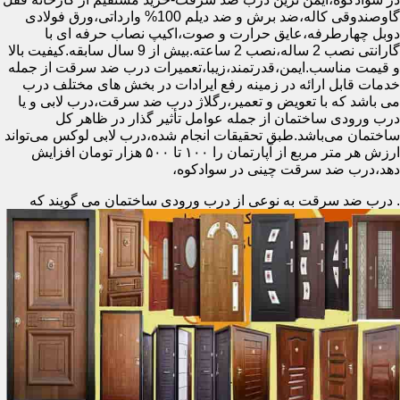
گاوصندوقی کاله،ضد برش و ضد دیلم 100% وارداتی،ورق فولادی
دوبل چهارطرفه،عایق حرارت و صوت،اکیپ نصاب حرفه ای با
گارانتی نصب 2 ساله،نصب 2 ساعته.بیش از 9 سال سابقه.کیفیت بالا
و قیمت مناسب.ایمن،قدرتمند،زیبا،تعمیرات درب ضد سرقت از جمله
خدمات قابل ارائه در زمینه رفع ایرادات در بخش های مختلف درب
می باشد که با تعویض و تعمیر،رگلاژ درب ضد سرقت،درب لابی و یا
درب ورودی ساختمان از جمله عوامل تأثیر گذار در ظاهر کل
ساختمان می‌باشد.طبق تحقیقات انجام شده،درب لابی لوکس می‌تواند
ارزش هر متر مربع از آپارتمان را ۱۰۰ تا ۵۰۰ هزار تومان افزایش
دهد،درب ضد سرقت چینی در سوادکوه،
.
درب ضد سرقت به نوعی از درب ورودی ساختمان می گویند که