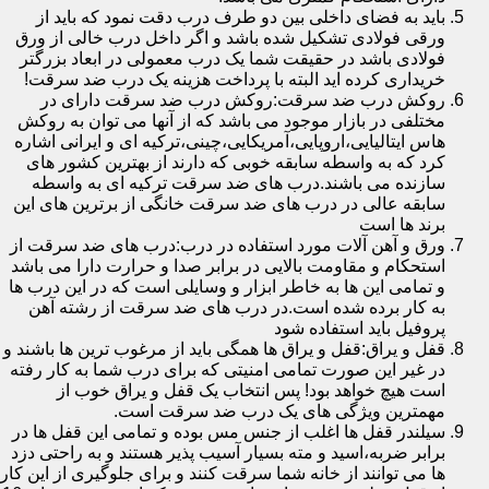
باید به فضای داخلی بین دو طرف درب دقت نمود که باید از
ورقی فولادی تشکیل شده باشد و اگر داخل درب خالی از ورق
فولادی باشد در حقیقت شما یک درب معمولی در ابعاد بزرگتر
خریداری کرده اید البته با پرداخت هزینه یک درب ضد سرقت!
روکش درب ضد سرقت:روکش درب ضد سرقت دارای در
مختلفی در بازار موجود می باشد که از آنها می توان به روکش
هاس ایتالیایی،اروپایی،آمریکایی،چینی،ترکیه ای و ایرانی اشاره
کرد که به واسطه سابقه خوبی که دارند از بهترین کشور های
سازنده می باشند.درب های ضد سرقت ترکیه ای به واسطه
سابقه عالی در درب های ضد سرقت خانگی از برترین های این
برند ها است
ورق و آهن آلات مورد استفاده در درب:درب های ضد سرقت از
استحکام و مقاومت بالایی در برابر صدا و حرارت دارا می باشد
و تمامی این ها به خاطر ابزار و وسایلی است که در این درب ها
به کار برده شده است.در درب های ضد سرقت از رشته آهن
پروفیل باید استفاده شود
قفل و یراق:قفل و یراق ها همگی باید از مرغوب ترین ها باشند و
در غیر این صورت تمامی امنیتی که برای درب شما به کار رفته
است هیچ خواهد بود! پس انتخاب یک قفل و یراق خوب از
مهمترین ویژگی های یک درب ضد سرقت است.
سیلندر قفل ها اغلب از جنس مس بوده و تمامی این قفل ها در
برابر ضربه،اسید و مته بسیار آسیب پذیر هستند و به راحتی دزد
ها می توانند از خانه شما سرقت کنند و برای جلوگیری از این کار