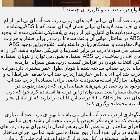
انواع درب ضد آب و کاربرد آن چیست؟
درب ضد آب ای بی اس لایه های درونی درب ضد آب ای بی اس از ام
دی اف است.لایه های میانی همان لایه ای است که با ABS،پوشانده
می شود.لایه های انتهایی نیز از رویه ی پلاستیکی تشکیل شده اند.وجود
ABS در ساختار میانی آن باعث شده تا درب در برابر فشار و حرارت
بالا،مقاومت و استحکام زیادی داشته باشد.علاوه براین،وجود ABS
سبب می شود تا درب در برابر فشارهای فیزیکی،مقاوم باشد.اگر از ام
دی اف در ساخت درب ABS استفاده نشود،می توان از نئوپان استفاده
کرد.انتخاب نئوپان در افزایش کیفیت درب،نقش بسزایی دارد.به
بیانی،درب ضدآب ساخته شده با نئوپان،طول عمر بیشتری دارد.مزایای
درب ضد آب ای بی اس عبارتند از:درب ضد آب با تمامی شرایط آب و
هوایی سازگار است،محدودیت خاصی برای استفاده از درب ضد آب
وجود ندارد.حتی در شهرهای شمالی ایران که درصد رطوبت در
محیط،بسیار است،می توان از این درب ها استفاده کرد.چرا که درب
های ضد بخار ABS تا 99 درصد،این قابلیت را دارند که از انتقال بخار
آب به محیط،جلوگیری کنند.
نگهداری از درب ضد آب،آسان می باشد.با تهیه ی درب ضد آب نیازی
نیست که مدام به فکر تعویض یا ترمیم مجدد آن باشید.چون تمامی
اجزای ساختار آن به طور کامل به هم اتصال دارند.برای تولید درب های
مقاوم در برابر نفوذ آب از پیچ استفاده نمی شود.تمامی اجزای ساختار
آن به طور پیوسته در کنار هم قرار گرفته اند.بنابراین حتی اگر زمان