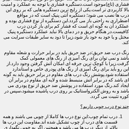
فشاری (تاچ)موجود است.دستگیره فشاری با توجه به عملکرد و امنیت
بالا کاربردی تر است.یکی از رایج ترین دستگیره هایی که بر روی این
درب ها نصب می شود؛ دستگیره آنتی پنیک است که در مواقع
اضطراری به راحتی باز می گردد.این دستگیره از نوع فشاری بوده و
عملکرد آن به گونه ای است که فشار کم برای باز کردن درب
کافیست.در هنگام حریق و در دمای بالا نباید عملکرد دستگیره پنیک
مختل و یا خود به خود باز شود،زیرا تا دود به سایر طبقات سرایت می
کند.
رنگ درب ضد حریق:در ضد حریق باید در برابر حرارت و شعله مقاوم
باشد و نمی توان برای رنگ آمیزی از رنگ های معمولی کمک
گرفت.زیرا با کوچک ترین جرقه ای امکان آتش گرفتن وجود دارد.از
این رو باید برای رنگ آمیزی از رنگ های پودری خاص و استاندارد
استفاده شود.پوشش رنگ درب های مقاوم در برابر حریق باید به گونه
ای باشد که در برابر آتش منبسط شده و لایه ای مقاوم در برابر آن
ایجاد کند.رنگ مورد استفاده در پوشش ضد حریق از نوع پودری می
باشد و به روش الکترواستاتیک بر روی درب پاشیده میشود،سپس در
کوره تثبیت می گردد.
چند نوع درب چوبی داریم؟
درب تمام چوب:این نوع درب ها کاملا از چوبی می باشند و همه
قسمت های درب از چوب تشکیل شده اند.مقاومت این درب ها
بالاتر از دیگر درب ها می باشد و همچنین اگر به خوبی نگهداری