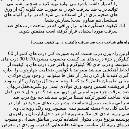
را که نیاز داشته باشید می توانید تهیه کنید و همچنین شما می
توانید درب ضد سرقت خود را به صورت ضد گلوله (که از ورق
های ضخیم تری در آن استفاده می شود که در برابر گلوله های
مسلسل هم مقاوم است)سفارش دهید!
کیفیت دستگیره ها و ابزار یراقی که در ساخت درب های ضد
سرقت مورد استفاده قرار گرفته است مطمئن شوید.
راه های شناخت درب ضد سرقت باکیفیت از بی کیفیت چیست؟
اولین راه وزن درب هست که به صورت کلی درب های کمتر از 60
کیلوگرم جزء درب های بی کیفیت محسوب میشود،70 تا 90 درب های
متوسط و درب های 90 کیلوگرم و بالاتر جزء درب های با کیفیت از
لحاظ آهنکشی میباشد.میتوانید با کولیس ضخامت چهارچوب را اندازه
گیری کنید.با باز کردن یکی از قفل ها میتوانید از وجود ورق فولادی
میانی اطمینان حاصل کنید که با توجه به مشکل بودن این کار میتونید
از فروشنده تضمین وجود ورق فولادی ایمنی رو بگیرید.قفل دربهای
ضد سرقت جزء مهم امنیتی این دربها میباشد که در حال حاضر قفل
های ساخت کشور ترکیه نسبتا مرغوب میباشد.چه نوع درب ضد
سرقتی مناسب منزل شماست.بیشتر درب های موجود در بازار در
حالت کلی به 4 دسته تقسیم بندی میشود.رویه رنگ،رویه پی وی
سی،رویه ام دی اف ملامینه،رویه فلز،در داخل آپارتمان با راهروی
پوشیده هرنوع دربی میتوان استفاده کرد.در مناطق شمالی و مطوب
دربهای رویه فلز مناسب میباشد.خانه هایی که درب ورودی در معرض