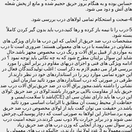
حساس بوده و به هنگام بروز حریق حجیم شده و مانع از پخش شعله
های آتش و دود می شود.
4-صحت و استحکام تمامی لولاهای درب بررسی شود.
5-درب را تا نیمه باز کرده و رها کنید،درب باید بدون گیر کردن کاملاً
بسته شود.
مشخصات درب ضد حریق:از آنجایی که این درب ها دارای ویژگی های
متفاوتی در مقایسه با درب های معمولی هستند؛ ضروری است تا درب
به مواردی از قبیل یراق آلات و رنگ درب مخصوص مجهز باشد.حال
شاید این سوال برایتان مطرح شود که به چه نکاتی باید توجه نمود ؟ در
ادامه ویژگی های فنی و اجزای دربهای مقاوم در برابر آتش را مورد
بررسی قرار می دهیم.لازم به ذکر است ؛ اغلب تولیدکنندگان فعال در
این حوزه تمامی موارد زیر را در استانداردهای خود در نظر دارند.از
طرفی در صورتی که درب استانداردهای مورد تائید سازمان آتش
نشانی را داشته باشد،مجوز یراق آلات در ضد حریق:یراق آلات درب ضد
حریق باید از مقاومت بالایی برخوردار باشند:لولای در ضد حریق :لولای
این درب ها باید دارای نشان سی ای (CE)باشد تا سلامت،ایمنی و
حفاظت از محیط زیست آن مطابق با الزامات اساسی مورد تائید
باشد.در حقیقت می توان گفت باید از لولای مخصوص درب ضد حریق
بهره برد.ساختار این لولاها به صورتی است که دچار پوسیدگی،چرخش
نمی شوند و در برابر حرارت بالا ذوب نمی گردند،در نتیجه امنیت درب
زیر سوال نمی رود.از آنجایی که وزن درب های ضد حریق زیاد
است،معمولاً به 3 عدد لولا نیاز دارند.در حالیکه درب های معمولی با