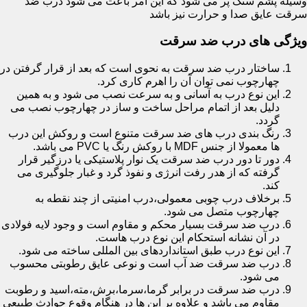
وسیله پشم سنگ پر می شود که این امر باعث می شود درب ضد
سرقت عایق صدا و حرارت نیز باشد
ویژگی های درب ضد سرقت
ساختار درب ضد سرقت به نحوی است که بعد از قرار گرفتن در
چهارچوب نمی توان آن را اهرم کاری کرد.
این نوع درب به آسانی و به سرعت نصب می شود و به همین
دلیل بعد از اتمام مراحل ساخت و ساز در چهارچوب نصب می
گردد.
رنگ بندی درب های ضد سرقت متنوع است و روکش این درب
ها معمولا از جنس MDF با روکش رنگ یا PVC می باشد.
دور تا دور درب ضد سرقت یک نوار پلاستیکی یا درزگیر قرار
گرفته که از هدر رفت انرژی و نفوذ گرد و غبار جلوگیری می
کند.
برخلاف درب چوبی معمولی،درب امنیتی از چند نقطه به
چهارچوب متصل می شود.
درب ضد سرقت بسیار محکم و مقاوم است و وجود لایه فولادی
در آن نشانه استحکام این نوع درب هاست.
این نوع درب طبق استانداردهای بین المللی ساخته می شود.
درب ضد سرقت ضد آب است و نوعی عایق رطوبتی محسوب
می شود.
درب ضد سرقت در برابر گرما،سرما،برش،مته،اسید و رطوبت
مقاوم می باشد و علاوه بر این ها در هنگام وقوع حوادث طبیعی