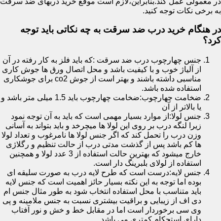
در معمولی عمل کند.بنابراین،لازم است موقع خرید دربهای ضد سرقت
به برخی نکات توجه کنید.
در هنگام خرید درب ضد سرقت به چه نکاتی باید توجه
کرد؟
جنس چهارچوب درب ضد سرقت :که باید فلز به کار رفته در آن
از آلیاژ خوب و با کیفیت باشد و محل اتصال ورق ها جوش کاری
مناسبی داشته باشند و بهتر است از جوش co2 برای جوشکاری
استفاده شده باشد.
ضخامت چهارچوب:ضخامت چهارچوب باید 1.5 میلی متر باشد و
یا بالاتر از آن
جنس لولا:از موارد بسیار مهمی است که باید به آن توجه نمود
زیرا لنگه درب بر روی این لولا ها میچرخد و باید بتواند به آسانی
وزن درب را تحمل کند که اگر جنس لولا ها نامرغوب و تعداد لولا
ها کم باشد پس از گذشت مدتی درب از حالت تنظیم و رگلاژی
خارج میشود که بهترین حالت استفاده از 3 عدد لولا و همچنین
استفاده از لولای بلبرینگ دار است.
جنس لایه:درست است که طرح لایه درب به صورت سلیقه ای
بوده اما توجه به این نکته بسیار حائز اهمیت است که جنس لایه
باید متناسب با محل استفاده انتخاب شود به طور مثال جنس ام
دی اف از زیبایی و براقیت بیشتری نسبت به جنس ملامینه و پی
وی سی برخوردار است اما در مقابل خط و خش و نور آفتاب
دارای استحکام کمتری می باشد.