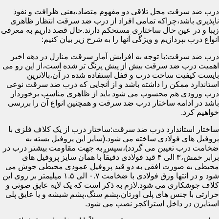
درب ضد سرقت محل تلاقی دو مفهوم متضاد،یعنی ظرافت و نفوذ
ناپذیری باشد،چراکه تمامی افراد از درب ضد سرقت انتظار ظاهری
زیبا و در عین حال ساختاری مستحکم دارند.حال قصد داریم به معرفی
انواع درب بپردازیم و ویژگی آنها را به شرح زیر بیان کنیم:
درب ضد سرقت:با توجه به افزایش آمار سرقت منازل در دهه اخیر
اهمیت درب ضد سرقت بیش از پیش پرنگ تر شده است،از این رو می
بایست کیفیت ساخت درب و قفل استفاده شده در آن،بالاترین
استاندارد ممکن را داشته باشد و از آنجایی که درب ضد سرقت نوعی
درب ورودی هم محسوب می شود باید از ظاهری مناسب برخوردار
باشد در ادامه ساختار درب ضد سرقت و همچنین انواع آن را بررسی
خواهیم کرد.
ساختار استاندارد درب ضد سرقت:ساختار درب از یک کلاف فلزی با
پروفیل های فولادی ساخته می شود.(سایز این پروفیل بسته به
ضخامت درب تعیین می گردد)،سپس به جهت مقاومت بیشتر درب در
برابر خمش،۳ الی ۴ قید فولادی دقیقاً با همان سایز پروفیل های
محیطی به صورت افقی به دو قید پروفیل عمودی محیطی جوش می
شود و در انتها ورق فولادی با ضخامت ۰.۷ الی ۱.۵ میلیمتر بر روی این
کلاف جوشکاری می شود.لازم به ذکر است که یک لایه عایق صوتی و
حرارتی با جنس های پلی اورتان،پشم سنگ،پشم شیشه و یا عایق پلی
استایرن در داخل استراکچر نصب می شود.