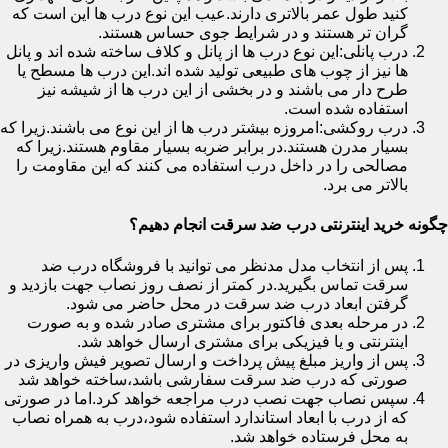
کنید طول عمر بالاتری دارند.عیب این نوع درب ها این است که
گران تر هستند و در شرایط جوی حساس هستند.
درب پانلی:این نوع درب ها از پانل و کلاف ساخته شده اند و پانل
ها نیز از چوب های طبیعی تولید شده اند.این درب ها مسطح یا
طرح دار می باشند و در بخشی از این درب ها از شیشه نیز
استفاده شده است.
درب روکشی:امروزه بیشتر درب ها از این نوع می باشند.زیرا که
بسیار مدرن هستند.در برابر ضربه بسیار مقاوم هستند.زیرا که
مصالحی را در داخل درب استفاده می کنند که این مقاومت را
بالاتر می برد.
چگونه خرید اینترنتی درب ضد سرقت انجام دهیم؟
پس از انتخاب مدل مدنظر می توانید با فروشگاه درب ضد
سرقت تماس بگیرید.در کمتر از نصف روز نصاب جهت بازدید و
گرفتن ابعاد درب ضد سرقت در محل حاضر می شود.
در مرحله بعدی فاکتور برای مشتری صادر شده و به صورت
اینترنتی و یا فیزیکی برای مشتری ارسال خواهد شد.
پس از واریز مبلغ پیش پرداخت و ارسال تصویر فیش واریزی در
صورتی که درب ضد سرقت سفارشی باشد،ساخته خواهد شد
سپس نصاب جهت نصب درب مراجعه خواهد کرد.اما در صورتی
که از درب با ابعاد استاندارد استفاده شود،درب به همراه نصاب
به محل فرستاده خواهد شد.