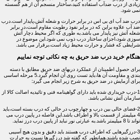
زیادی از درب ضدآب استفاده کنید،ساختار منسجم آن از هم گسسته
نمی شود.
درب ضد آب ای بی اس در برابر حرارت و شعله آتش،پایدار است.درب
ضد آب علاوه براین که در برابر نفوذ رطوبت مقاوم است،در برابر
شعله آتش نیز پایدار می باشد.به طوری که اگر محیط دچار آتش
سوزی شود،اجزای ساختار درب ذوب نمی شود.این موضوع در
شرایطی که فشار و حرارت محیط زیاد است،برقرار می باشد.
هنگام خرید درب ضد حریق به چه نکاتی توجه نماییم
برای حصول اطمینان از عملکرد دربهای ضد حریق مطابق با دسته
بندی و مقاومت آن ها،باید تست روی آن انجام گیرد.5 مرحله اساسی
برای آزمایش در ضد حریق به شرح زیر انجام می گیرد:
1-درب خریداری شده باید دارای گواهینامه فنی و تائیدیه اصالت کالا از
سازمان آتش نشانی باشد.
2-فضای خالی بین درب و چهارچوب در حالی که درب بسته است،باید
4 میلیمتر از قسمت بالا و اطراف باشد.این فاصله در پایین درب می
تواند تا 8 میلیمتر باشد.به عبارتی نور نباید از پایین درب درز نماید.
3-درزگیرهایی که اطراف درب هستند باید دقیق و بدون هیچ آسیبی
نصب شده باشند.همانطور که گفته شد درزگیرها نسبت به حرارت