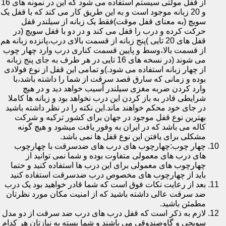
از قفل مولتی سیستم استفاده می شود که این در نمونه های 16
و 20 زبانه موجود است و به این طریق کار می کند که با قفل یک
سویچ (به معنای قفل موقت)فقط یک زبانه از سیلندر قفل
حرکت کرده و درب را قفل می کند و در دو با قفل سویچ (در
قفل های 20 تایی )پنج زبانه از قسمت بالای درب،پانزده زبانه هم
از قسمت بالا،وسط و پایین قسمت کناری درب وارد چهار چوب
می شوند (در نسخه های 16 تایی در هر طرف به جای پنج زبانه
از چهار زبانه استفاده می شود.)و تمامی این قفل از نوع فولادی
بوده و زمانی که سارق قصد سرقت از شما را داشته باشد،با
وارد کردن ضربه مغزی سیلندر آسیب خواهد دید و در هیچ
شرایطی قادر به باز کردن این درب نخواهد بود و زبانه ها کاملا
در جای خود محکم خواهند ماند.این نکته را در نظر داشته باشید
بهترین نوع قفل موجود در جهان برای کشور ترکیه و شرکت
کاله می باشد که در ایران به وفور یافت میشود و هیچ گونه
مشکلی برای یافتن این نوع قفل ها نمی باشد.
چهار چوب:چهارچوب های درب های ضدسرقت با چهارچوب
های درب های معمولی متفاوت بوده و شما نمی توانید از
چهارچوب های معمولی برای این درب ها استفاده کنید و حتما
باید از چهارچوب های مخصوص درب ضدسرقت استفاده کنید
بعد از رعایت نکات فوق است که شما قادر خواهید بود یک درب
ضد سرقت عالی داشته باشید که از امنیت مکان مورد نظرتان
مطمئن باشید.
لازم به ذکر است که قفل درب های درب ضد سرقت از دو مدل
سویچی و گاوصندوقی می باشند و شما بسته به نیازتان هر کدام