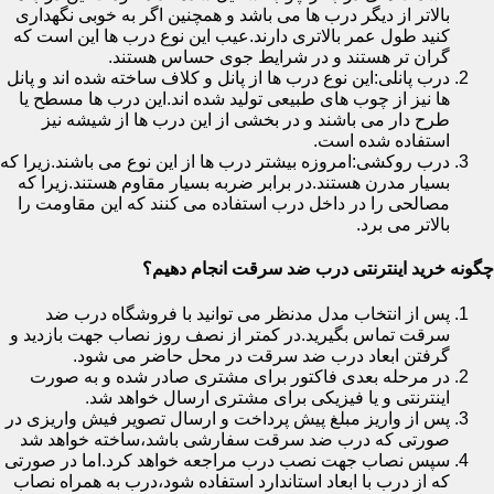
بالاتر از دیگر درب ها می باشد و همچنین اگر به خوبی نگهداری
کنید طول عمر بالاتری دارند.عیب این نوع درب ها این است که
گران تر هستند و در شرایط جوی حساس هستند.
درب پانلی:این نوع درب ها از پانل و کلاف ساخته شده اند و پانل
ها نیز از چوب های طبیعی تولید شده اند.این درب ها مسطح یا
طرح دار می باشند و در بخشی از این درب ها از شیشه نیز
استفاده شده است.
درب روکشی:امروزه بیشتر درب ها از این نوع می باشند.زیرا که
بسیار مدرن هستند.در برابر ضربه بسیار مقاوم هستند.زیرا که
مصالحی را در داخل درب استفاده می کنند که این مقاومت را
بالاتر می برد.
چگونه خرید اینترنتی درب ضد سرقت انجام دهیم؟
پس از انتخاب مدل مدنظر می توانید با فروشگاه درب ضد
سرقت تماس بگیرید.در کمتر از نصف روز نصاب جهت بازدید و
گرفتن ابعاد درب ضد سرقت در محل حاضر می شود.
در مرحله بعدی فاکتور برای مشتری صادر شده و به صورت
اینترنتی و یا فیزیکی برای مشتری ارسال خواهد شد.
پس از واریز مبلغ پیش پرداخت و ارسال تصویر فیش واریزی در
صورتی که درب ضد سرقت سفارشی باشد،ساخته خواهد شد
سپس نصاب جهت نصب درب مراجعه خواهد کرد.اما در صورتی
که از درب با ابعاد استاندارد استفاده شود،درب به همراه نصاب