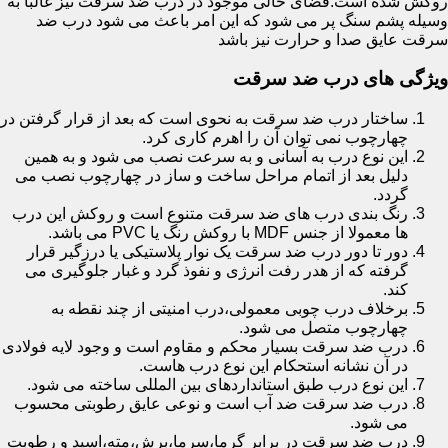
روکش شده است.فضای خالی موجود در درب ضد سرقت نیز غالبا به
وسیله پشم سنگ پر می شود که این امر باعث می شود درب ضد
سرقت عایق صدا و حرارت نیز باشد
ویژگی های درب ضد سرقت
ساختار درب ضد سرقت به نحوی است که بعد از قرار گرفتن در
چهارچوب نمی توان آن را اهرم کاری کرد.
این نوع درب به آسانی و به سرعت نصب می شود و به همین
دلیل بعد از اتمام مراحل ساخت و ساز در چهارچوب نصب می
گردد.
رنگ بندی درب های ضد سرقت متنوع است و روکش این درب
ها معمولا از جنس MDF با روکش رنگ یا PVC می باشد.
دور تا دور درب ضد سرقت یک نوار پلاستیکی یا درزگیر قرار
گرفته که از هدر رفت انرژی و نفوذ گرد و غبار جلوگیری می
کند.
برخلاف درب چوبی معمولی،درب امنیتی از چند نقطه به
چهارچوب متصل می شود.
درب ضد سرقت بسیار محکم و مقاوم است و وجود لایه فولادی
در آن نشانه استحکام این نوع درب هاست.
این نوع درب طبق استانداردهای بین المللی ساخته می شود.
درب ضد سرقت ضد آب است و نوعی عایق رطوبتی محسوب
می شود.
درب ضد سرقت در برابر گرما،سرما،برش،مته،اسید و رطوبت