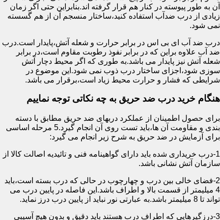
آن به طور پیوسته در کنار هم قرار گرفته اند.بنابراین حتی اگر زمان
زیادی از درب ضدآب استفاده کنید،ساختار منسجم آن از هم گسسته
نمی شود.
درب ضد آب ای بی اس در برابر حرارت و شعله آتش،پایدار است.درب
ضد آب علاوه براین که در برابر نفوذ رطوبت مقاوم است،در برابر
شعله آتش نیز پایدار می باشد.به طوری که اگر محیط دچار آتش
سوزی شود،اجزای ساختار درب ذوب نمی شود.این موضوع در
شرایطی که فشار و حرارت محیط زیاد است،برقرار می باشد.
هنگام خرید درب ضد حریق به چه نکاتی توجه نماییم
برای حصول اطمینان از عملکرد دربهای ضد حریق مطابق با دسته
بندی و مقاومت آن ها،باید تست روی آن انجام گیرد.5 مرحله اساسی
برای آزمایش در ضد حریق به شرح زیر انجام می گیرد:
1-درب خریداری شده باید دارای گواهینامه فنی و تائیدیه اصالت کالا از
سازمان آتش نشانی باشد.
2-فضای خالی بین درب و چهارچوب در حالی که درب بسته است،باید
4 میلیمتر از قسمت بالا و اطراف باشد.این فاصله در پایین درب می
تواند تا 8 میلیمتر باشد.به عبارتی نور نباید از پایین درب درز نماید.
3-درزگیرهایی که اطراف درب هستند باید دقیق و بدون هیچ آسیبی