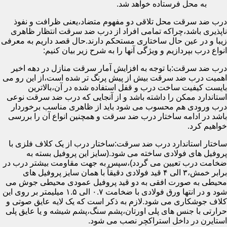
به محل فرستاده خواهد شد.
درب ضد سرقت محل تلاقی دو مفهوم متضاد،یعنی ظرافت و نفوذ
ناپذیری باشد،چراکه تمامی افراد از درب ضد سرقت انتظار ظاهری
زیبا و در عین حال ساختاری مستحکم دارند.حال قصد داریم به معرفی
انواع درب بپردازیم و ویژگی آنها را به شرح زیر بیان کنیم:
درب ضد سرقت:با توجه به افزایش آمار سرقت منازل در دهه اخیر
اهمیت درب ضد سرقت بیش از پیش پرنگ تر شده است،از این رو می
بایست کیفیت ساخت درب و قفل استفاده شده در آن،بالاترین
استاندارد ممکن را داشته باشد و از آنجایی که درب ضد سرقت نوعی
درب ورودی هم محسوب می شود باید از ظاهری مناسب برخوردار
باشد در ادامه ساختار درب ضد سرقت و همچنین انواع آن را بررسی
خواهیم کرد.
ساختار استاندارد درب ضد سرقت:ساختار درب از یک کلاف فلزی با
پروفیل های فولادی ساخته می شود.(سایز این پروفیل بسته به
ضخامت درب تعیین می گردد)،سپس به جهت مقاومت بیشتر درب در
برابر خمش،۳ الی ۴ قید فولادی دقیقاً با همان سایز پروفیل های
محیطی به صورت افقی به دو قید پروفیل عمودی محیطی جوش می
شود و در انتها ورق فولادی با ضخامت ۰.۷ الی ۱.۵ میلیمتر بر روی این
کلاف جوشکاری می شود.لازم به ذکر است که یک لایه عایق صوتی و
حرارتی با جنس های پلی اورتان،پشم سنگ،پشم شیشه و یا عایق پلی
استایرن در داخل استراکچر نصب می شود.