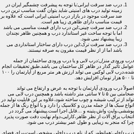
درب ضد سرقت ایرانی:با توجه به پیشرفت چشمگیر ایران در
زمینه تولید درب های امنیتی شاید بتوان گفت مناسب ترین درب
ضد سرقت موجود در بازار درب امنیتی ایرانی است که علاوه بر
قیمت مناسب دارای ظاهری زیبا هم است.
درب ضد سرقت چینی:این درب دارای قیمت مناسبی می باشد
اما با توجه ساخت غیر استاندارد درب و همچنین ظاهر نچندان
زیبا پیشنهاد نمی شود.
درب ضد سرقت ترک:این درب دارای ساختار استانداردی می
باشد اما از از نظر قیمت مقرون به صرفه نیستند.
درب ورودی منزل
:درب لابی و یا درب ورودی ساختمان از جمله
عوامل تأثیر گذار در ظاهر کل ساختمان می باشد.طبق تحقیقات انجام
شده،درب لابی لوکس می تواند ارزش هر متر مربع از آپارتمان را ۱۰۰
تا ۵۰۰ هزار تومان افزایش دهد.
اصولاً درب ورودی آپارتمان با توجه به عرض و ارتفاع می تواند
ضخامتی بین ۵ تا ۷ سانتی متر داشته باشد و همچنین درب لابی می
تواند از ترکیب شیشه و چوب ساخته شود،علاوه بر این قابلیت تولید در
انواع سبک ها از جمله مدرن و کلاسیک را دارد و با انواع رنگ ها از جمله
پوششی،وایت واش،پتینه و …قابل اجرا است.پیشنهاد می گردد در
انتخاب یراق آلات از نظر ظاهر،کارایی،دوام نهایت دقت صورت پذیرد
چرا که منجر به زیبایی و طول عمر بیشتر درب می شود.
درب داخلی
:همانطور که از نام درب داخلی مشخص است،برای فضای