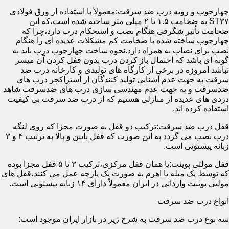
چهارچوب و رویه درب ضد سرقت:معمولاً با استفاده از ورق فولادی
ST۳۷ به ضخامت ۱.۵ تا ۲ میلی متر ساخته شده است،که این
ضخامت تأثیر شگرفی هنگام نصب و استحکام درب دارد،چرا که
چهارچوب ساخته شده با ضخامت کم مشکلات عدیده ای را هنگام
نصب برای نصاب به همراه دارد.نحوه ساخت چهارچوب درب باید به
گونه ای باشد که احتمال باز کردن درب بدون قفل کردن آن میسر
نباشد امروزه در برخی از کارگاه های تولیدی و کارخانه درب ضد
سرقت به جهت عدم آشنایی تولید کنندگان از استراکچر درب های
ضدسرقت و به جهت عدم مهندسی سازی درب های ضدسرقت شاهد
دزدی های عدیده از منازلی هستیم که از درب ضد سرقت بی کیفیت
استفاده کرده اند.
قفل درب ضد سرقت:ترکیب دو قفل به صورت مجزا که روی لنگه
درب نصب می گردد به این صورت که قفل پایین و بالا به ترتیب ۴ و ۳
زبانه پیستونی است.
قفل مولتی پوینت:یا همان قفل مرکزی،ترکیب ۳ تا ۵ قفل مجزا بوده
که توسط یک میله یا اهرم به صورت یک پارچه عمل می کنند،قفل های
مولتی پوینت وارداتی در ایران معمولاً دارای ۱۴ زبانه پیستونی است.
انواع درب ضد سرقت
سه نوع درب ضد سرقت به شرح زیر در بازار ایران موجود است: