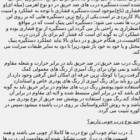
شده است.دستگیره درب های ضد حریق در دو نوع اهرمی (میله ای)و
فشاری (تاچ)موجود است.دستگیره فشاری با توجه به عملکرد و امنیت
بالا کاربردی تر است.یکی از رایج ترین دستگیره هایی که بر روی این
درب ها نصب می شود؛ دستگیره آنتی پنیک است که در مواقع
اضطراری به راحتی باز می گردد.این دستگیره از نوع فشاری بوده و
عملکرد آن به گونه ای است که فشار کم برای باز کردن درب
کافیست.در هنگام حریق و در دمای بالا نباید عملکرد دستگیره پنیک
مختل و یا خود به خود باز شود،زیرا تا دود به سایر طبقات سرایت می
کند.
رنگ درب ضد حریق:در ضد حریق باید در برابر حرارت و شعله مقاوم
باشد و نمی توان برای رنگ آمیزی از رنگ های معمولی کمک
گرفت.زیرا با کوچک ترین جرقه ای امکان آتش گرفتن وجود دارد.از
این رو باید برای رنگ آمیزی از رنگ های پودری خاص و استاندارد
استفاده شود.پوشش رنگ درب های مقاوم در برابر حریق باید به گونه
ای باشد که در برابر آتش منبسط شده و لایه ای مقاوم در برابر آن
ایجاد کند.رنگ مورد استفاده در پوشش ضد حریق از نوع پودری می
باشد و به روش الکترواستاتیک بر روی درب پاشیده میشود،سپس در
کوره تثبیت می گردد.
چند نوع درب چوبی داریم؟
درب تمام چوب:این نوع درب ها کاملا از چوبی می باشند و همه
قسمت های درب از چوب تشکیل شده اند.مقاومت این درب ها