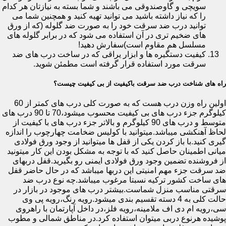
سویچی و گاوصندوقی می باشند و شما بسته به نیازتان هر کدام
را که نیاز داشته باشید می توانید تهیه کنید و همچنین شما می
توانید درب ضد سرقت خود را به صورت ضد گلوله (که از ورق
های ضخیم تری در آن استفاده می شود که در برابر گلوله های
مسلسل هم مقاوم است)سفارش دهید!
کیفیت دستگیره ها و ابزار یراقی که در ساخت درب های ضد
سرقت مورد استفاده قرار گرفته است مطمئن شوید.
راه های شناخت درب ضد سرقت باکیفیت از بی کیفیت چیست؟
اولین راه وزن درب هست که به صورت کلی درب های کمتر از 60
کیلوگرم جزء درب های بی کیفیت محسوب میشود،70 تا 90 درب های
متوسط و درب های 90 کیلوگرم و بالاتر جزء درب های با کیفیت از
لحاظ آهنکشی میباشد.میتوانید با کولیس ضخامت چهارچوب را اندازه
گیری کنید.با باز کردن یکی از قفل ها میتوانید از وجود ورق فولادی
میانی اطمینان حاصل کنید که با توجه به مشکل بودن این کار میتونید
از فروشنده تضمین وجود ورق فولادی ایمنی رو بگیرید.قفل دربهای
ضد سرقت جزء مهم امنیتی این دربها میباشد که در حال حاضر قفل
های ساخت کشور ترکیه نسبتا مرغوب میباشد.چه نوع درب ضد
سرقتی مناسب منزل شماست.بیشتر درب های موجود در بازار در
حالت کلی به 4 دسته تقسیم بندی میشود.رویه رنگ،رویه پی وی
سی،رویه ام دی اف ملامینه،رویه فلز،در داخل آپارتمان با راهروی
پوشیده هرنوع دربی میتوان استفاده کرد.در مناطق شمالی و مطوب