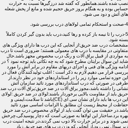
نصب شده باشند.همانطور که گفته شد درزگیرها نسبت به حرارت
حساس بوده و به هنگام بروز حریق حجیم شده و مانع از پخش شعله
های آتش و دود می شود.
4-صحت و استحکام تمامی لولاهای درب بررسی شود.
5-درب را تا نیمه باز کرده و رها کنید،درب باید بدون گیر کردن کاملاً
بسته شود.
مشخصات درب ضد حریق:از آنجایی که این درب ها دارای ویژگی های
متفاوتی در مقایسه با درب های معمولی هستند؛ ضروری است تا درب
به مواردی از قبیل یراق آلات و رنگ درب مخصوص مجهز باشد.حال
شاید این سوال برایتان مطرح شود که به چه نکاتی باید توجه نمود ؟ در
ادامه ویژگی های فنی و اجزای دربهای مقاوم در برابر آتش را مورد
بررسی قرار می دهیم.لازم به ذکر است ؛ اغلب تولیدکنندگان فعال در
این حوزه تمامی موارد زیر را در استانداردهای خود در نظر دارند.از
طرفی در صورتی که درب استانداردهای مورد تائید سازمان آتش
نشانی را داشته باشد،مجوز یراق آلات در ضد حریق:یراق آلات درب ضد
حریق باید از مقاومت بالایی برخوردار باشند:لولای در ضد حریق :لولای
این درب ها باید دارای نشان سی ای (CE)باشد تا سلامت،ایمنی و
حفاظت از محیط زیست آن مطابق با الزامات اساسی مورد تائید
باشد.در حقیقت می توان گفت باید از لولای مخصوص درب ضد حریق
بهره برد.ساختار این لولاها به صورتی است که دچار پوسیدگی،چرخش
نمی شوند و در برابر حرارت بالا ذوب نمی گردند،در نتیجه امنیت درب
زیر سوال نمی رود.از آنجایی که وزن درب های ضد حریق زیاد