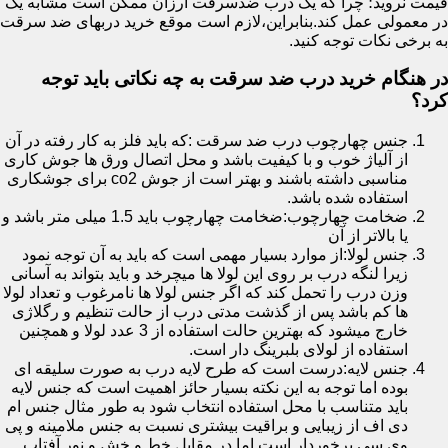
قیمت نروید؛ چرا که یک درب ضدسرقت ارزان ممکن است مشابه یک
در معمولی عمل کند.بنابراین،لازم است موقع خرید دربهای ضد سرقت
به برخی نکات توجه کنید.
در هنگام خرید درب ضد سرقت به چه نکاتی باید توجه
کرد؟
جنس چهارچوب درب ضد سرقت :که باید فلز به کار رفته در آن
از آلیاژ خوب و با کیفیت باشد و محل اتصال ورق ها جوش کاری
مناسبی داشته باشند و بهتر است از جوش co2 برای جوشکاری
استفاده شده باشد.
ضخامت چهارچوب:ضخامت چهارچوب باید 1.5 میلی متر باشد و
یا بالاتر از آن
جنس لولا:از موارد بسیار مهمی است که باید به آن توجه نمود
زیرا لنگه درب بر روی این لولا ها میچرخد و باید بتواند به آسانی
وزن درب را تحمل کند که اگر جنس لولا ها نامرغوب و تعداد لولا
ها کم باشد پس از گذشت مدتی درب از حالت تنظیم و رگلاژی
خارج میشود که بهترین حالت استفاده از 3 عدد لولا و همچنین
استفاده از لولای بلبرینگ دار است.
جنس لایه:درست است که طرح لایه درب به صورت سلیقه ای
بوده اما توجه به این نکته بسیار حائز اهمیت است که جنس لایه
باید متناسب با محل استفاده انتخاب شود به طور مثال جنس ام
دی اف از زیبایی و براقیت بیشتری نسبت به جنس ملامینه و پی
وی سی برخوردار است اما در مقابل خط و خش و نور آفتاب