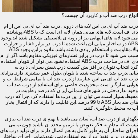
انواع درب ضد آب و کاربرد آن چیست؟
درب ضد آب ای بی اس لایه های درونی درب ضد آب ای بی اس از ام
دی اف است.لایه های میانی همان لایه ای است که با ABS،پوشانده
می شود.لایه های انتهایی نیز از رویه ی پلاستیکی تشکیل شده اند.وجود
ABS در ساختار میانی آن باعث شده تا درب در برابر فشار و حرارت
بالا،مقاومت و استحکام زیادی داشته باشد.علاوه براین،وجود ABS
سبب می شود تا درب در برابر فشارهای فیزیکی،مقاوم باشد.اگر از ام
دی اف در ساخت درب ABS استفاده نشود،می توان از نئوپان استفاده
کرد.انتخاب نئوپان در افزایش کیفیت درب،نقش بسزایی دارد.به
بیانی،درب ضدآب ساخته شده با نئوپان،طول عمر بیشتری دارد.مزایای
درب ضد آب ای بی اس عبارتند از:درب ضد آب با تمامی شرایط آب و
هوایی سازگار است،محدودیت خاصی برای استفاده از درب ضد آب
وجود ندارد.حتی در شهرهای شمالی ایران که درصد رطوبت در
محیط،بسیار است،می توان از این درب ها استفاده کرد.چرا که درب
های ضد بخار ABS تا 99 درصد،این قابلیت را دارند که از انتقال بخار
آب به محیط،جلوگیری کنند.
نگهداری از درب ضد آب،آسان می باشد.با تهیه ی درب ضد آب نیازی
نیست که مدام به فکر تعویض یا ترمیم مجدد آن باشید.چون تمامی
اجزای ساختار آن به طور کامل به هم اتصال دارند.برای تولید درب های
مقاوم در برابر نفوذ آب از پیچ استفاده نمی شود.تمامی اجزای ساختار