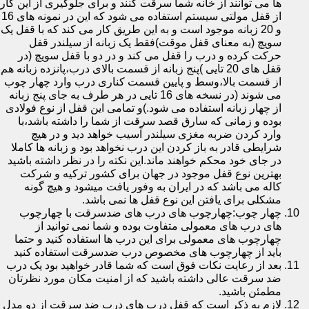
ها می توانند از خانه شما سرقت کنند و برای جلوگیری از این کار
از قفل مولتی سیستم استفاده می شود که این در نمونه های 16
و 20 زبانه موجود است و به این طریق کار می کند که با قفل یک
سویچ (به معنای قفل موقت)فقط یک زبانه از سیلندر قفل
حرکت کرده و درب را قفل می کند و در دو با قفل سویچ (در
قفل های 20 تایی )پنج زبانه از قسمت بالای درب،پانزده زبانه هم
از قسمت بالا،وسط و پایین قسمت کناری درب وارد چهار چوب
می شوند (در نسخه های 16 تایی در هر طرف به جای پنج زبانه
از چهار زبانه استفاده می شود.)و تمامی این قفل از نوع فولادی
بوده و زمانی که سارق قصد سرقت از شما را داشته باشد،با
وارد کردن ضربه مغزی سیلندر آسیب خواهد دید و در هیچ
شرایطی قادر به باز کردن این درب نخواهد بود و زبانه ها کاملا
در جای خود محکم خواهند ماند.این نکته را در نظر داشته باشید
بهترین نوع قفل موجود در جهان برای کشور ترکیه و شرکت
کاله می باشد که در ایران به وفور یافت میشود و هیچ گونه
مشکلی برای یافتن این نوع قفل ها نمی باشد.
چهار چوب:چهارچوب های درب های ضدسرقت با چهارچوب
های درب های معمولی متفاوت بوده و شما نمی توانید از
چهارچوب های معمولی برای این درب ها استفاده کنید و حتما
باید از چهارچوب های مخصوص درب ضدسرقت استفاده کنید
بعد از رعایت نکات فوق است که شما قادر خواهید بود یک درب
ضد سرقت عالی داشته باشید که از امنیت مکان مورد نظرتان
مطمئن باشید.
لازم به ذکر است که قفل درب های درب ضد سرقت از دو مدل