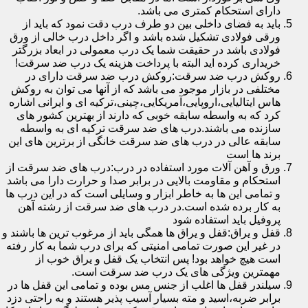
دارای استحکام کمتری می باشد.
باید به فضای داخلی بین دو طرف درب دقت نمود که باید از
ورقی فولادی تشکیل شده باشد و اگر داخل درب خالی از ورق
فولادی باشد در حقیقت شما یک درب معمولی در ابعاد بزرگتر
خریداری کرده اید البته با پرداخت هزینه یک درب ضد سرقت!
روکش درب ضد سرقت:روکش درب ضد سرقت دارای در
مختلفی در بازار موجود می باشد که از آنها می توان به روکش
هاس ایتالیایی،اروپایی،آمریکایی،چینی،ترکیه ای و ایرانی اشاره
کرد که به واسطه سابقه خوبی که دارند از بهترین کشور های
سازنده می باشند.درب های ضد سرقت ترکیه ای به واسطه
سابقه عالی در درب های ضد سرقت خانگی از برترین های این
برند ها است
ورق و آهن آلات مورد استفاده در درب:درب های ضد سرقت از
استحکام و مقاومت بالایی در برابر صدا و حرارت دارا می باشد
و تمامی این ها به خاطر ابزار و وسایلی است که در این درب ها
به کار برده شده است.در درب های ضد سرقت از رشته آهن
پروفیل باید استفاده شود
قفل و یراق:قفل و یراق ها همگی باید از مرغوب ترین ها باشند و
در غیر این صورت تمامی امنیتی که برای درب شما به کار رفته
است هیچ خواهد بود! پس انتخاب یک قفل و یراق خوب از
مهمترین ویژگی های یک درب ضد سرقت است.
سیلندر قفل ها اغلب از جنس مس بوده و تمامی این قفل ها در
برابر ضربه،اسید و مته بسیار آسیب پذیر هستند و به راحتی دزد