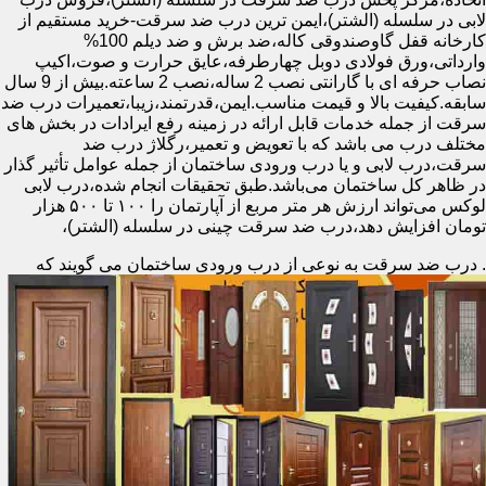
لابی در سلسله (الشتر)،ایمن ترین درب ضد سرقت-خرید مستقیم از
کارخانه قفل گاوصندوقی کاله،ضد برش و ضد دیلم 100%
وارداتی،ورق فولادی دوبل چهارطرفه،عایق حرارت و صوت،اکیپ
نصاب حرفه ای با گارانتی نصب 2 ساله،نصب 2 ساعته.بیش از 9 سال
سابقه.کیفیت بالا و قیمت مناسب.ایمن،قدرتمند،زیبا،تعمیرات درب ضد
سرقت از جمله خدمات قابل ارائه در زمینه رفع ایرادات در بخش های
مختلف درب می باشد که با تعویض و تعمیر،رگلاژ درب ضد
سرقت،درب لابی و یا درب ورودی ساختمان از جمله عوامل تأثیر گذار
در ظاهر کل ساختمان می‌باشد.طبق تحقیقات انجام شده،درب لابی
لوکس می‌تواند ارزش هر متر مربع از آپارتمان را ۱۰۰ تا ۵۰۰ هزار
تومان افزایش دهد،درب ضد سرقت چینی در سلسله (الشتر)،
.
درب ضد سرقت به نوعی از درب ورودی ساختمان می گویند که