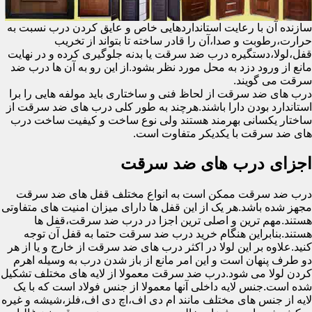
سازنده آن با رعایت استانداردهایی خاص و عایق کردن درب نسبت به
حرارت،رطوبت و صدا،آن را قادر ساخته تا بتواند از تخریب
قفل،لولا،دستگیره درب ضد سرقت یا بدنه جلوگیری کرده و در نهایت
مانع از ورود دزد به محل مورد نظر بشود.از این رو به آن ها درب ضد
سرقت می گویند.
درب های ضد سرقت از لحاظ فنی و ساختاری باید مولفه هایی را برا
استاندارد بودن دارا باشند.هرچند به طور کلی درب های ضد سرقت از
ساختار یکسانی بهرمند هستند ولی نوع ساخت و کیفیت ساخت درب
های ضد سرقت با یکدیکر متفاوت است.
اجزای درب های ضد سرقت
درب ضد سرقت ممکن است به انواع مختلف قفل های ضد سرقت
مجهز شده باشد.هر یک از این قفل ها دارای میزان امنیت های متفاوتی
هستند.مهم ترین و اصلی ترین اجزا در درب ضد سرقت،قفل ها
هستند.بنابراین هنگام خرید درب ضد سرقت حتما به قفل آن توجه
کنید.علاوه بر این لولا در اکثر درب های ضد سرقت از خارج و یا از هر
دو طرف پنهان است و این امر مانع از باز شدن درب به وسیله اهرم
کردن لولا می شود.درب ضد سرقت معمولا از لایه های مختلف تشکیل
شده است.جنس لایه داخلی آنها معمولا از جنس فولاد است که با یک
لایه از جنس های مختلف مانند ام دی اف،اچ دی اف،فلز،شیشه و غیره