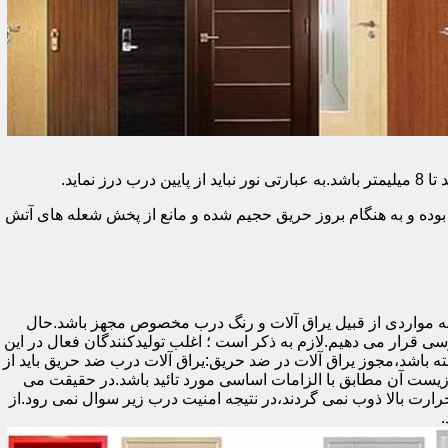
وده و به هنگام بروز حریق حجیم شده و مانع از پخش شعله های آتش
ه مواردی از قبیل یراق آلات و رنگ درب مخصوص مجهز باشد.حال
رسی قرار می دهیم.لازم به ذکر است ؛ اغلب تولیدکنندگان فعال در این
ته باشد،مجوز یراق آلات در ضد حریق:یراق آلات درب ضد حریق باید از
ای نشان سی ای (CE)باشد تا سلامت،ایمنی و حفاظت از محیط زیست آن مطابق با الزامات اساسی مورد تائید باشد.در حقیقت می
رت بالا ذوب نمی گردند،در نتیجه امنیت درب زیر سوال نمی رود.از