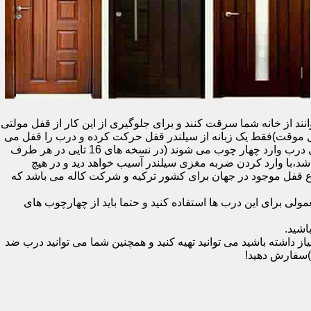
نند از خانه شما سرقت کنند و برای جلوگیری از این کار از قفل مولتی
قفل یک سویچ (به معنای قفل موقت)فقط یک زبانه از سیلندر قفل حرکت کرده و درب را قفل می
کند و در دو با قفل سویچ (در قفل های 20 تایی )پنج زبانه از قسمت بالای درب،پانزده زبانه هم از قسمت بالا،وسط و پایین قسمت کناری درب وارد چهار چوب می شوند (در نسخه های 16 تایی در هر طرف
اشد،با وارد کردن ضربه مغزی سیلندر آسیب خواهد دید و در هیچ
ن نوع قفل موجود در جهان برای کشور ترکیه و شرکت کاله می باشد که
 برای این درب ها استفاده کنید و حتما باید از چهارچوب های
اشید.
داشته باشید می توانید تهیه کنید و همچنین شما می توانید درب ضد
)سفارش دهید!