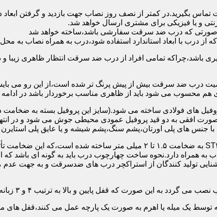
 تماس بگیرید.در کمتر از نصف روز نصاب جهت بازدید و گرفتن ابع
نتی و یا فیزیکی برای مشتری ارسال خواهد شد.
در صورتی که درب ضد سرقت سفارشی باشد،ساخته خواهد شد
 درب با ابعاد استاندارد استفاده شود،درب به همراه نصاب به محل 
ی باشد،چراکه تمامی افراد از درب ضد سرقت انتظار ظاهری زیبا و د
یت درب ضد سرقت بیش از پیش پرنگ تر شده است،از این رو می بایست
هم محسوب می شود باید از ظاهری مناسب برخوردار باشد در ادامه س
وفیل های فولادی ساخته می شود.(سایز این پروفیل بسته به ضخامت 
با جنس های پلی اورتان،پشم سنگ،پشم شیشه و یا عایق پلی استایرن
چهارچوب و رویه درب ضد سرقت:معمولاً با استفاده از ورق فولادی ST۳۷ به ضخامت 
به همراه دارد.نحوه ساخت چهارچوب درب باید به گونه ای باشد که ا
آشنایی تولید کنندگان از استراکچر درب های ضدسرقت و به جهت عد
این صورت که قفل پایین و بالا به ترتیب ۴ و ۳ زبانه پیستونی است.