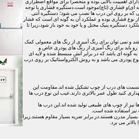
رای اهمییت بالایی بوده و منحصرا برای مواقع اضطراری
 ای)و فشاری (تاچ)موجود است.دستگیره فشاری با توجه
ایی که بر روی این درب ها نصب می شود؛ دستگیره آنتی
ز نوع فشاری بوده و عملکرد آن به گونه ای است که فشار
کرد دستگیره پنیک مختل و یا خود به خود باز شود،زیرا تا
شد و نمی توان برای رنگ آمیزی از رنگ های معمولی کمک
رو باید برای رنگ آمیزی از رنگ های پودری خاص و
ه گونه ای باشد که در برابر آتش منبسط شده و لایه ای
 نوع پودری می باشد و به روش الکترواستاتیک بر روی درب
ه قسمت های درب از چوب تشکیل شده اند.مقاومت این
هداری کنید طول عمر بالاتری دارند.عیب این نوع درب ها
ها نیز از چوب های طبیعی تولید شده اند.این درب ها
 نیز استفاده شده است.
بسیار مدرن هستند.در برابر ضربه بسیار مقاوم هستند.زیرا
الاتر می برد.