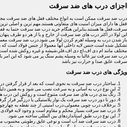
اجزای درب های ضد سرقت
درب ضد سرقت ممکن است به انواع مختلف قفل های ضد سرقت مجهز 
قفل ها دارای میزان امنیت های متفاوتی هستند.مهم ترین و اصلی ترین
سرقت،قفل ها هستند.بنابراین هنگام خرید درب ضد سرقت حتما به قفل 
این لولا در اکثر درب های ضد سرقت از خارج و یا از هر دو طرف پنهان 
باز شدن درب به وسیله اهرم کردن لولا می شود.درب ضد سرقت معمولا
تشکیل شده است.جنس لایه داخلی آنها معمولا از جنس فولاد است که با
مختلف مانند ام دی اف،اچ دی اف،فلز،شیشه و غیره روکش شده است
درب ضد سرقت نیز غالبا به وسیله پشم سنگ پر می شود که این امر
سرقت عایق صدا و حرارت نیز باشد
ویژگی های درب ضد سرقت
ساختار درب ضد سرقت به نحوی است که بعد از قرار گرفتن در چ
این نوع درب به آسانی و به سرعت نصب می شود و به همین دلی
رنگ بندی درب های ضد سرقت متنوع است و روکش این درب ها معمولا از جنس MDF با روکش
دور تا دور درب ضد سرقت یک نوار پلاستیکی یا درزگیر قرار گرفت
برخلاف درب چوبی معمولی،درب امنیتی از چند نقطه به چهارچ
درب ضد سرقت بسیار محکم و مقاوم است و وجود لایه فولادی د
این نوع درب طبق استانداردهای بین المللی ساخته می شود.
درب ضد سرقت ضد آب است و نوعی عایق رطوبتی محسوب می
درب ضد سرقت در برابر گرما،سرما،برش،مته،اسید و رطوبت مقاوم