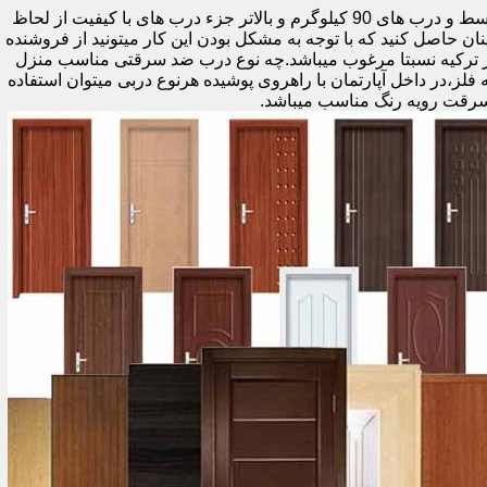
اولین راه وزن درب هست که به صورت کلی درب های کمتر از 60 کیلوگرم جزء درب های بی کیفیت محسوب میشود،70 تا 90 درب های متوسط و درب های 90 کیلوگرم و بالاتر جزء درب های با کیفیت از لحاظ
نان حاصل کنید که با توجه به مشکل بودن این کار میتونید از فروشنده
ر ترکیه نسبتا مرغوب میباشد.چه نوع درب ضد سرقتی مناسب منزل
ام دی اف ملامینه،رویه فلز،در داخل آپارتمان با راهروی پوشیده هرنوع دربی میتوان استفاده
سرقت رویه رنگ مناسب میباشد.