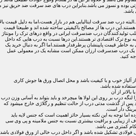
 بوده و نسوز می باشد.بنابراین درب های ضد سرقت ضد حریق نیز می
باشد.
لبته درب ضد سرقت ایتالیایی هم در بازار هست،اما به دلیل قیمت بال
تند.این درب ها از مصالح باکیفیتی ساخته شده اند و طبیعتا قیمت
اغلب تولیدکنندگان درب ضدسرقت ایرانی در واقع درهای ترک را مونتاژ
به نوع ترک اقتصادی تر هستند.این درها نسبت به درب هایی که داخل
خاطر قیمت پایینشان پرطرفدار هستند.اما اگر به دنبال خرید یک
 که یک درب ضدسرقت ارزان ممکن است مشابه یک در معمولی عمل
ه کنید.
ز آلیاژ خوب و با کیفیت باشد و محل اتصال ورق ها جوش کاری
 لنگه درب بر روی این لولا ها میچرخد و باید بتواند به آسانی وزن درب
باشد پس از گذشت مدتی درب از حالت تنظیم و رگلاژی خارج میشود که
ما توجه به این نکته بسیار حائز اهمیت است که جنس لایه باید
ف از زیبایی و براقیت بیشتری نسبت به جنس ملامینه و پی وی سی
کام کمتری می باشد.
ی فولادی تشکیل شده باشد و اگر داخل درب خالی از ورق فولادی باشد