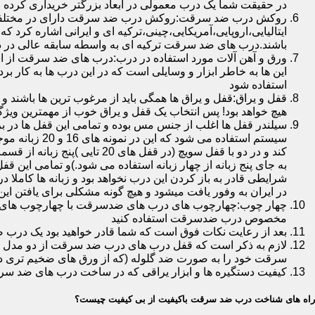
در حقیقت شما یک درب معمولی در ابعاد بزرگتر خریداری کرده ا
روکش درب ضد سرقت:روکش درب ضد سرقت دارای در مختلفی در 
ایتالیایی،اروپایی،آمریکایی،چینی،ترکیه ای و ایرانی اشاره کرد 
باشند.درب های ضد سرقت ترکیه ای به واسطه سابقه عالی در د
ورق و آهن آلات مورد استفاده در درب:درب های ضد سرقت از است
این ها به خاطر ابزار و وسایلی است که در این درب ها به کار 
استفاده شود
قفل و یراق:قفل و یراق ها همگی باید از مرغوب ترین ها باشند 
هیچ خواهد بود! پس انتخاب یک قفل و یراق خوب از مهمترین و
سیلندر قفل ها اغلب از جنس مس بوده و تمامی این قفل ها در برا
سیستم استفاد
به جای پنج زبانه از چهار زبانه استفاده می شود.)و تمامی این 
شرایطی قادر به باز کردن این درب نخواهد بود و زبانه ها کاملا
در ایران به وفور یافت میشود و هیچ گونه مشکلی برای یافتن این
چهار چوب:چهارچوب های درب های ضدسرقت با چهارچوب های درب ه
مخصوص درب ضدسرقت استفاده کنید
بعد از رعایت نکات فوق است که شما قادر خواهید بود یک درب 
لازم به ذکر است که قفل درب های درب ضد سرقت از دو مدل سویچی
سرقت خود را به صورت ضد گلوله (که از ورق های ضخیم تری در
کیفیت دستگیره ها و ابزار یراقی که در ساخت درب های ضد سر
راه های شناخت درب ضد سرقت باکیفیت از بی کیفیت چیست؟