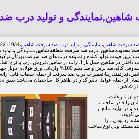
اهین,نمایندگی و تولید درب ض
د سرقت شاهین
،
نمایندگی و تولید درب ضد سرقت شاهین
رقت محدوده شاهین
،
درب ضد سرقت منطقه شاهین
،نمایندگی و تولی
ترین قیمت،تولید کننده و نماینده درب های ضد سرقت پورتال ترکی
لی در شاهین،حمل بار ادارات در شاهین،فروش درب با نرخ اتحا
بالا و قیمت مناسب.ایمن،قدرتمند،زیبا،تعمیرات درب ضد سرقت از جمله خدمات ق
ن از جمله عوامل تأثیر گذار در ظاهر کل ساختمان می‌باشد.طبق تحق
 آن با رعایت
ن را قادر ساخته تا
 و در نهایت مانع از
 گویند.
ندارد بودن دارا
ند هستند ولی نوع ساخت