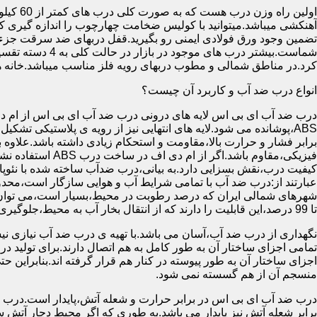
آهنکشی میباشد.میتوانید با کولیس ضخامت چهارچوب را اندازه گیری کنید
تضمین وجود ورق فولادی ایمنی رو بگیرید.قفل دربهای ضد سرقت جزء
شماست.بیشتر در
کرد.در مناطق شمالی و مطوب دربهای رویه فلز مناسب میباشد.خانه 
انواع درب ضد آب و کاربرد آن چیست؟
درب ضد آب ای بی اس لایه های درونی درب ضد آب ای بی اس از ام دی 
فیزیکی،مقاوم باشد.اگ
کیفیت درب،نقش بسزایی دارد.به بیانی،درب ضدآب ساخته شده با نئو
عبارتند از:درب ضد آب با تمامی شرایط آب و هوایی سازگار است،محدو
تا 99 درصد،این قابلیت را دارند که از انتقال بخار آب به محیط،جلوگیری کنند.
نگهداری از درب ضد آب،آسان می باشد.با تهیه ی درب ضد آب نیازی نی
تمامی اجزای ساختار آن به طور کامل به هم اتصال دارند.برای تولید در
اجزای ساختار آن به طور پیوسته در کنار هم قرار گرفته اند.بنابراین 
منسجم آن از هم گسسته نمی شود.
درب ضد آب ای بی اس در برابر حرارت و شعله آتش،پایدار است.درب ضد
برابر شعله آتش نیز پایدار می باشد.به طوری که اگر محیط دچار آت