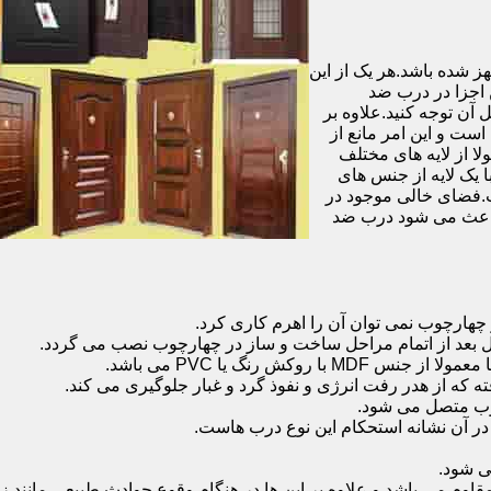
شده باشد.هر یک از این
 اجزا در درب ضد
آن توجه کنید.علاوه بر
است و این امر مانع از
 از لایه های مختلف
 یک لایه از جنس های
.فضای خالی موجود در
 باعث می شود درب ضد
هارچوب نمی توان آن را اهرم کاری کرد.
ل بعد از اتمام مراحل ساخت و ساز در چهارچوب نصب می گردد.
 رنگ یا PVC می باشد.
ه که از هدر رفت انرژی و نفوذ گرد و غبار جلوگیری می کند.
وب متصل می شود.
ر آن نشانه استحکام این نوع درب هاست.
 شود.
 می باشد و علاوه بر این ها در هنگام وقوع حوادث طبیعی مانند زل