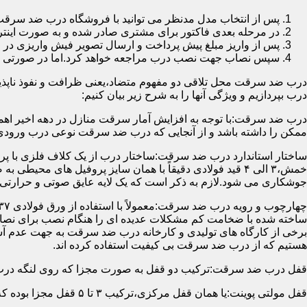
پس از انتخاب مدل مدنظر می توانید با فروشگاه درب ضد سرقت
در مرحله بعدی فاکتور برای مشتری صادر شده و به صورت اینتر
پس از واریز مبلغ پیش پرداخت و ارسال تصویر فیش واریزی 
سپس نصاب جهت نصب درب مراجعه خواهد کرد.اما در صورتی که از
درب ضد سرقت محل تلاقی دو مفهوم متضاد،یعنی ظرافت و نفوذ ناپذیر
درب بپردازیم و ویژگی آنها را به شرح زیر بیان کنیم:
درب ضد سرقت:با توجه به افزایش آمار سرقت منازل در دهه اخیر اهم
ممکن را داشته باشد و از آنجایی که درب ضد سرقت نوعی درب ورودی 
ساختار استاندارد درب ضد سرقت:ساختار درب از یک کلاف فلزی با پر
جوشکاری می شود.لازم به ذکر است که یک لایه عایق صوتی و حرارتی 
ساخته شده با ضخامت کم مشکلات عدیده ای را هنگام نصب برای نصاب 
برخی از کارگاه های تولیدی و کارخانه درب ضد سرقت به جهت عدم 
هستیم که از درب ضد سرقت بی کیفیت استفاده کرده اند.
قفل درب ضد سرقت:ترکیب دو قفل به صورت مجزا که روی لنگه درب نصب می گردد به 
قفل مولتی پوینت:یا همان قفل مرکزی،ترکیب ۳ تا ۵ قفل مجزا بوده که توسط یک میله یا اهرم به صورت یک پارچه عمل می کنند،قفل های مولتی پوینت وارداتی در ایران معمولاً دارای ۱۴ زبانه پیستونی است.