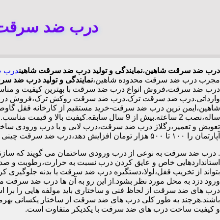
درب ضد سرقت ش
درب ضد سرقت شاهین
،
نمایندگی و تولید درب ضد سرقت شاهین
درب ض
مجرب درب ضد سرقت محدوده شاهین،
نمایندگی و تولید درب ضد س
درب ضد سرقت،فروش انواع درب ضد سرقت با بهترین کیفیت و مناسب 
وارداتی.درب ضد سرقت ترک.درب ضد سرقت روکش ترک،فروش درب داخ
ساله،نصب 2 ساعته.بیش از 9 سال سابقه.کیفیت 
تعویض و تعمیر،رگلاژ درب ضد سرقت،درب لابی و یا درب ورودی ساختما
آپارتمان را ۱۰۰ تا ۵۰۰ هزار تومان افزایش دهد،درب ضد سرقت چینی در شاهین،
.
درب ضد سرقت به نوعی از درب ورودی ساختمان می گویند که سازنده
استانداردهایی خاص و عایق کردن درب نسبت به حرارت،رطوبت و صدا،آ
بتواند از تخریب قفل،لولا،دستگیره درب ضد سرقت یا بدنه جلوگیری کرده
ورود دزد به محل مورد نظر بشود.از این رو به آن ها درب ضد سرقت می
درب های ضد سرقت از لحاظ فنی و ساختاری باید مولفه هایی را برا استا
باشند.هرچند به طور کلی درب های ضد سرقت از ساختار یکسانی بهرم
و کیفیت ساخت درب های ضد سرقت با یکدیکر متفاوت است.