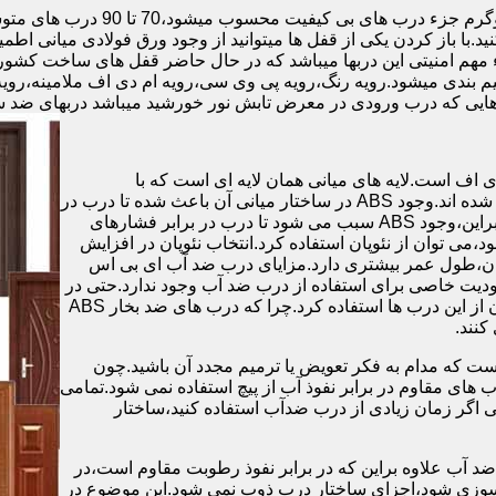
.با باز کردن یکی از قفل ها میتوانید از وجود ورق فولادی میانی اطمی
 مهم امنیتی این دربها میباشد که در حال حاضر قفل های ساخت کشو
ب های موجود در بازار در حالت کلی به 4 دسته تقسیم بندی میشود.رویه رنگ،رویه پی وی سی،رویه 
هایی که درب ورودی در معرض تابش نور خورشید میباشد دربهای ضد 
اف است.لایه های میانی همان لایه ای است که با
ABS،پوشانده می شود.لایه های انتهایی نیز از رویه ی پلاستیکی تشکیل شده اند.وجود ABS در ساختار میانی آن باعث شده تا درب در
برابر فشار و حرارت بالا،مقاومت و استحکام زیادی داشته باشد.علاوه براین،وجود ABS سبب می شود تا درب در برابر فشارهای
ر از ام دی اف در ساخت درب ABS استفاده نشود،می توان از نئوپان استفاده کرد.انتخاب نئوپان در افزایش
پان،طول عمر بیشتری دارد.مزایای درب ضد آب ای بی اس
دیت خاصی برای استفاده از درب ضد آب وجود ندارد.حتی در
شهرهای شمالی ایران که درصد رطوبت در محیط،بسیار است،می توان از این درب ها استفاده کرد.چرا که درب های ضد بخار ABS
ست که مدام به فکر تعویض یا ترمیم مجدد آن باشید.چون
ب های مقاوم در برابر نفوذ آب از پیچ استفاده نمی شود.تمامی
حتی اگر زمان زیادی از درب ضدآب استفاده کنید،ساختار
 آب علاوه براین که در برابر نفوذ رطوبت مقاوم است،در
ش سوزی شود،اجزای ساختار درب ذوب نمی شود.این موضوع در