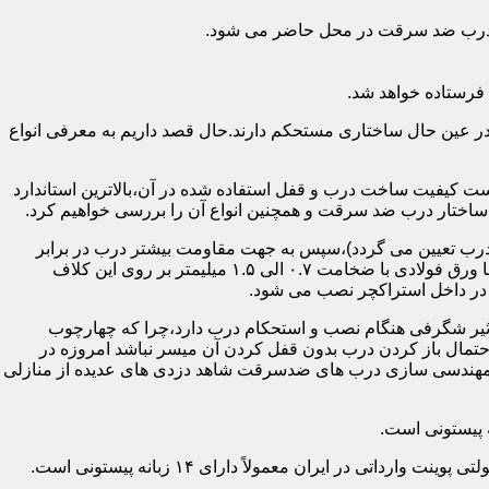
اد درب ضد سرقت در محل حاضر می شود.
فرستاده خواهد شد.
ر عین حال ساختاری مستحکم دارند.حال قصد داریم به معرفی انواع
 کیفیت ساخت درب و قفل استفاده شده در آن،بالاترین استاندارد
اختار درب ضد سرقت و همچنین انواع آن را بررسی خواهیم کرد.
درب تعیین می گردد)،سپس به جهت مقاومت بیشتر درب در برابر
خمش،۳ الی ۴ قید فولادی دقیقاً با همان سایز پروفیل های محیطی به صورت افقی به دو قید پروفیل عمودی محیطی جوش می شود و در انتها ورق فولادی با ضخامت ۰.۷ الی ۱.۵ میلیمتر بر روی این کلاف
 در داخل استراکچر نصب می شود.
۱.۵ تا ۲ میلی متر ساخته شده است،که این ضخامت تأثیر شگرفی هنگام نصب و استحکام درب دارد،چرا که چهارچوب
حتمال باز کردن درب بدون قفل کردن آن میسر نباشد امروزه در
م مهندسی سازی درب های ضدسرقت شاهد دزدی های عدیده از منازلی