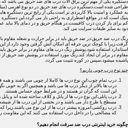
دستگیره یکی از مهم ترین یراق آلات درب های ضد حریق می باشد که دا
طراحی شده است.دستگیره درب های ضد حریق در دو نوع اهرمی (میله
به عملکرد و امنیت بالا کاربردی تر است.یکی از رایج ترین دستگیره ه
پنیک است که در مواقع اضطراری به راحتی باز می گردد.این دستگیره ا
کم برای باز کردن درب کافیست.در هنگام حریق و در دمای بالا نباید عمل
دود به سایر طبقات سرایت می کند.
رنگ درب ضد حریق:در ضد حریق باید در برابر حرارت و شعله مقاوم با
گرفت.زیرا با کوچک ترین جرقه ای امکان آتش گرفتن وجود دارد.از این 
استاندارد استفاده شود.پوشش رنگ درب های مقاوم در برابر حریق باید ب
مقاوم در برابر آن ایجاد کند.رنگ مورد استفاده در پوشش ضد حریق از
پاشیده میشود،سپس در کوره تثبیت می گردد.
چند نوع درب چوبی داریم؟
درب تمام چوب:این نوع درب ها کاملا از چوبی می باشند و هم
درب ها بالاتر از دیگر درب ها می باشد و همچنین اگر به خوبی نگ
این است که گران تر هستند و در شرایط جوی حساس هستند.
درب پانلی:این نوع درب ها از پانل و کلاف ساخته شده اند و پانل 
مسطح یا طرح دار می باشند و در بخشی از این درب ها از شیشه
درب روکشی:امروزه بیشتر درب ها از این نوع می باشند.زیرا که 
که مصالحی را در داخل درب استفاده می کنند که این مقاومت را ب
چگونه خرید اینترنتی درب ضد سرقت انجام دهیم؟