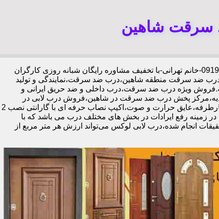
د سرقت شاهین
،09192211934-خانم تهرانی-با تخفیف مشاوره رایگان شبانه روزی کارگران
د درب ضد سرقت منطقه شاهین،درب ضد سرقت،نمایندگی و تولید
ه.فروش ویژه درب ضد سرقت،درب داخلی و ضد حریق ایرانی و
دیه،مرکز پخش درب ضد سرقت در شاهین،فروش درب لابی در
شاهین،ایمن ترین درب ضد سرقت-خرید مستقیم از کارخانه قفل گاوصندوقی کاله،ضد برش و ضد دیلم 100% وارداتی،ورق فولادی دوبل چهارطرفه،عایق حرارت و صوت،اکیپ نصاب حرفه ای با گارانتی نصب 2
ابل ارائه در زمینه رفع ایرادات در بخش های مختلف درب می باشد که با
یقات انجام شده،درب لابی لوکس می‌تواند ارزش هر متر مربع از