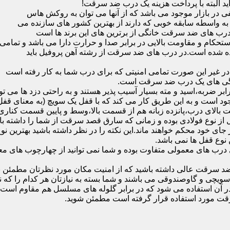
ید البته با پرداخت هزینه یک درب ضد سرقت!
بازار موجود می باشد که از آنها می توان به روکش هاس
که به واسطه سابقه خوبی که دارند از بهترین کشور های سازنده می
رب های ضد سرقت خانگی از برترین های این برند ها است
حکام و مقاومت بالایی در برابر صدا و حرارت دارا می باشد و تمامی
برده شده است.در درب های ضد سرقت از رشته آهن پروفیل باید
و در غیر این صورت تمامی امنیتی که برای درب شما به کار رفته است
یژگی های یک درب ضد سرقت است.
بر ضربه،اسید و مته بسیار آسیب پذیر هستند و به راحتی دزد ها می توا
ه می شود که این در نمونه های 16 و 20 زبانه موجود است و به این طریق کار می کند که با 
قفل از نوع فولادی بوده و زمانی که سارق قصد سرقت از شما را داشته ب
 در جای خود محکم خواهند ماند.این نکته را در نظر داشته باشید بهتری
 نوع قفل ها نمی باشد.
ای معمولی متفاوت بوده و شما نمی توانید از چهارچوب های معمولی
ضد سرقت عالی داشته باشید که از امنیت مکان مورد نظرتان مطمئن ب
 و گاوصندوقی می باشند و شما بسته به نیازتان هر کدام را که نیاز 
 آن استفاده می شود که در برابر گلوله های مسلسل هم مقاوم است
قت مورد استفاده قرار گرفته است مطمئن شوید.