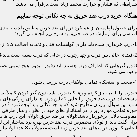
شرایطی که فشار و حرارت محیط زیاد است،برقرار می باشد.
هنگام خرید درب ضد حریق به چه نکاتی توجه نماییم
اساسی برای آزمایش در ضد حریق به شرح زیر انجام می گیرد:
1-درب خریداری شده باید دارای گواهینامه فنی و تائیدیه اصالت کالا از سازمان آتش نشانی باشد.
2-فضای خالی بین درب و چهارچوب در حالی که درب بسته است،باید 4 میلیمتر از قسمت بالا و اطراف باشد.این فاصله در پایین درب می تواند تا 8 میلیمتر باشد.به عبارتی نور نباید از پایین درب درز نماید.
3-درزگیرهایی که اطراف درب هستند باید دقیق و بدون هیچ آسیبی ن
و دود می شود.
4-صحت و استحکام تمامی لولاهای درب بررسی شود.
5-درب را تا نیمه باز کرده و رها کنید،درب باید بدون گیر کردن کاملاً بسته شود.
مشخصات درب ضد حریق:از آنجایی که این درب ها دارای ویژگی های م
شاید این سوال برایتان مطرح شود که به چه نکاتی باید توجه نمود ؟ در
حوزه تمامی موارد زیر را در استانداردهای خود در نظر دارند.از طرفی
توان گفت باید از لولای مخصوص درب ضد حریق بهره برد.ساختار این لو
آنجایی که وزن درب های ضد حریق زیاد است،معمولاً به 3 عدد لولا نیاز دارند.در حالیکه درب های معمولی با وزن پایین دارای 2 عدد لولا هستند.