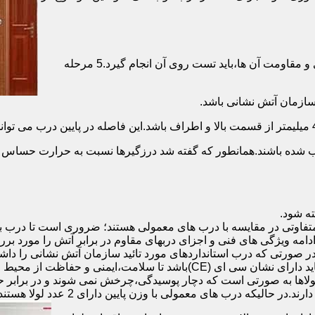
برای حصول اطمینان از عملکرد دربهای ضد حریق مطابق با دسته بندی و مقاومت آن ها،باید تست روی آن انجام گیرد.5 مرحله
صب شده باشند.همانطور که گفته شد درزگیرها نسبت به حرارت حساس ب
تفاوتی در مقایسه با درب های معمولی هستند؛ ضروری است تا درب ب
 ادامه ویژگی های فنی و اجزای دربهای مقاوم در برابر آتش را مورد بر
 در صورتی که درب استانداردهای مورد تائید سازمان آتش نشانی را داش
مقاومت بالایی برخوردار باشند:لولای در ضد حریق :لولای این درب ها باید دار
لاها به صورتی است که دچار پوسیدگی،چرخش نمی شوند و در برابر حرا