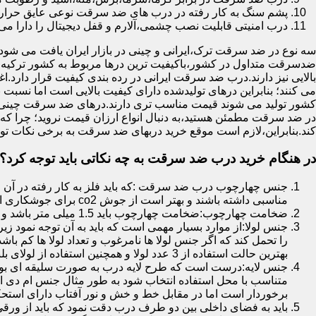
پشم سنگ به کار رفته در درب های ضد سرقت نوعی عایق حرارتی
درب امنیتی قابلیت نصب چشمی،آلارم و قفل دیجیتال را دارا می 
سه نوع در ضد سرقت ترک،ایرانی و چینی در بازار ایران یافت می شود.ا
ضدسرقت متداول در کشور،باکیفیت ترین درها مربوط به کشور ترکیه هس
بالایی نیز دارند.درب ضد سرقت ایرانی در رده بندی کیفیت قرار دارد.
می کنند؛ بنابراین درهای تولیدشده دارای کیفیت بالایی است اما نسبت 
کشور تولید می شوند قیمت مناسب تری دارند.درهای ضد سرقت چینی به 
در ضد سرقت مطمئن هستید،به دنبال انواع ارزان قیمت نروید؛ چرا
کند.بنابراین،لازم است موقع خرید دربهای ضد سرقت به برخی نکات توج
در هنگام خرید درب ضد سرقت به چه نکاتی باید توجه کرد؟
جنس چهارچوب درب ضد سرقت :که باید فلز به کار رفته در آن ا
مناسبی داشته باشند و بهتر است از جوش co2 برای جوشکاری استفاده شده باشد.
ضخامت چهارچوب:ضخامت چهارچوب باید 1.5 میلی متر باشد و یا بالاتر از آن
جنس لولا:از موارد بسیار مهمی است که باید به آن توجه نمود زیرا
را تحمل کند که اگر جنس لولا ها نامرغوب و تعداد لولا ها کم 
بهترین حالت استفاده از 3 عدد لولا و همچنین استفاده از لولای بلبرینگ دار است.
جنس لایه:درست است که طرح لایه درب به صورت سلیقه ای بوده ا
متناسب با محل استفاده انتخاب شود به طور مثال جنس ام دی ا
برخوردار است اما در مقابل خط و خش و نور آفتاب دارای استح
باید به فضای داخلی بین دو طرف درب دقت نمود که باید از ورق