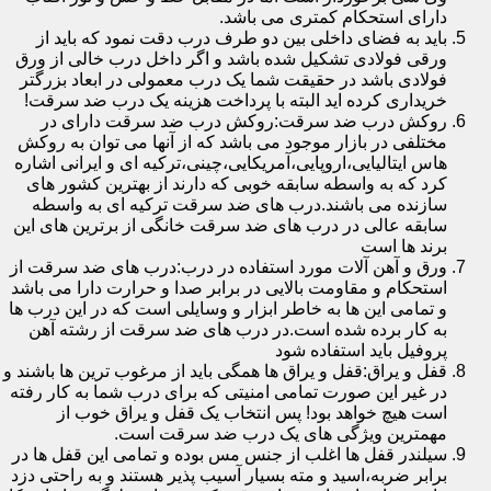
دارای استحکام کمتری می باشد.
باید به فضای داخلی بین دو طرف درب دقت نمود که باید از
ورقی فولادی تشکیل شده باشد و اگر داخل درب خالی از ورق
فولادی باشد در حقیقت شما یک درب معمولی در ابعاد بزرگتر
خریداری کرده اید البته با پرداخت هزینه یک درب ضد سرقت!
روکش درب ضد سرقت:روکش درب ضد سرقت دارای در
مختلفی در بازار موجود می باشد که از آنها می توان به روکش
هاس ایتالیایی،اروپایی،آمریکایی،چینی،ترکیه ای و ایرانی اشاره
کرد که به واسطه سابقه خوبی که دارند از بهترین کشور های
سازنده می باشند.درب های ضد سرقت ترکیه ای به واسطه
سابقه عالی در درب های ضد سرقت خانگی از برترین های این
برند ها است
ورق و آهن آلات مورد استفاده در درب:درب های ضد سرقت از
استحکام و مقاومت بالایی در برابر صدا و حرارت دارا می باشد
و تمامی این ها به خاطر ابزار و وسایلی است که در این درب ها
به کار برده شده است.در درب های ضد سرقت از رشته آهن
پروفیل باید استفاده شود
قفل و یراق:قفل و یراق ها همگی باید از مرغوب ترین ها باشند و
در غیر این صورت تمامی امنیتی که برای درب شما به کار رفته
است هیچ خواهد بود! پس انتخاب یک قفل و یراق خوب از
مهمترین ویژگی های یک درب ضد سرقت است.
سیلندر قفل ها اغلب از جنس مس بوده و تمامی این قفل ها در
برابر ضربه،اسید و مته بسیار آسیب پذیر هستند و به راحتی دزد