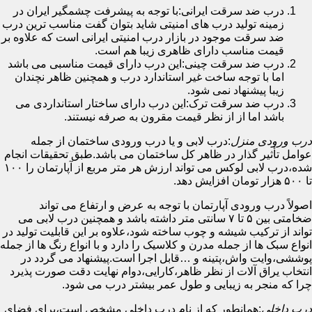
درب ضد سرقت ایرانی:با توجه به پیشرفت چشمگیر ایران در
زمینه تولید درب های امنیتی شاید بتوان گفت مناسب ترین درب
ضد سرقت موجود در بازار درب امنیتی ایرانی است که علاوه بر
قیمت مناسب دارای ظاهری زیبا هم است.
درب ضد سرقت چینی:این درب دارای قیمت مناسبی می باشد
اما با توجه ساخت غیر استاندارد درب و همچنین ظاهر نچندان
زیبا پیشنهاد نمی شود.
درب ضد سرقت ترک:این درب دارای ساختار استانداردی می
باشد اما از از نظر قیمت مقرون به صرفه نیستند.
درب ورودی منزل
:درب لابی و یا درب ورودی ساختمان از جمله
عوامل تأثیر گذار در ظاهر کل ساختمان می باشد.طبق تحقیقات انجام
شده،درب لابی لوکس می تواند ارزش هر متر مربع از آپارتمان را ۱۰۰
تا ۵۰۰ هزار تومان افزایش دهد.
اصولاً درب ورودی آپارتمان با توجه به عرض و ارتفاع می تواند
ضخامتی بین ۵ تا ۷ سانتی متر داشته باشد و همچنین درب لابی می
تواند از ترکیب شیشه و چوب ساخته شود،علاوه بر این قابلیت تولید در
انواع سبک ها از جمله مدرن و کلاسیک را دارد و با انواع رنگ ها از جمله
پوششی،وایت واش،پتینه و …قابل اجرا است.پیشنهاد می گردد در
انتخاب یراق آلات از نظر ظاهر،کارایی،دوام نهایت دقت صورت پذیرد
چرا که منجر به زیبایی و طول عمر بیشتر درب می شود.
درب داخلی
:همانطور که از نام درب داخلی مشخص است،برای فضای