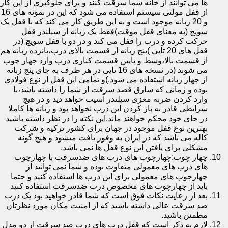
ها می توانند از خانه شما سرقت کنند و برای جلوگیری از این کار
از قفل مولتی سیستم استفاده می شود که این در نمونه های 16
و 20 زبانه موجود است و به این طریق کار می کند که با قفل یک
سویچ (به معنای قفل موقت)فقط یک زبانه از سیلندر قفل
حرکت کرده و درب را قفل می کند و در دو با قفل سویچ (در
قفل های 20 تایی )پنج زبانه از قسمت بالای درب،پانزده زبانه هم
از قسمت بالا،وسط و پایین قسمت کناری درب وارد چهار چوب
می شوند (در نسخه های 16 تایی در هر طرف به جای پنج زبانه
از چهار زبانه استفاده می شود.)و تمامی این قفل از نوع فولادی
بوده و زمانی که سارق قصد سرقت از شما را داشته باشد،با
وارد کردن ضربه مغزی سیلندر آسیب خواهد دید و در هیچ
شرایطی قادر به باز کردن این درب نخواهد بود و زبانه ها کاملا
در جای خود محکم خواهند ماند.این نکته را در نظر داشته باشید
بهترین نوع قفل موجود در جهان برای کشور ترکیه و شرکت
کاله می باشد که در ایران به وفور یافت میشود و هیچ گونه
مشکلی برای یافتن این نوع قفل ها نمی باشد.
چهار چوب:چهارچوب های درب های ضدسرقت با چهارچوب
های درب های معمولی متفاوت بوده و شما نمی توانید از
چهارچوب های معمولی برای این درب ها استفاده کنید و حتما
باید از چهارچوب های مخصوص درب ضدسرقت استفاده کنید
بعد از رعایت نکات فوق است که شما قادر خواهید بود یک درب
ضد سرقت عالی داشته باشید که از امنیت مکان مورد نظرتان
مطمئن باشید.
لازم به ذکر است که قفل درب های درب ضد سرقت از دو مدل