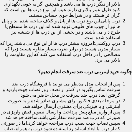
بالاتر از دیگر درب ها می باشد و همچنین اگر به خوبی نگهداری
کنید طول عمر بالاتری دارند.عیب این نوع درب ها این است که
گران تر هستند و در شرایط جوی حساس هستند.
درب پانلی:این نوع درب ها از پانل و کلاف ساخته شده اند و پانل
ها نیز از چوب های طبیعی تولید شده اند.این درب ها مسطح یا
طرح دار می باشند و در بخشی از این درب ها از شیشه نیز
استفاده شده است.
درب روکشی:امروزه بیشتر درب ها از این نوع می باشند.زیرا که
بسیار مدرن هستند.در برابر ضربه بسیار مقاوم هستند.زیرا که
مصالحی را در داخل درب استفاده می کنند که این مقاومت را
بالاتر می برد.
چگونه خرید اینترنتی درب ضد سرقت انجام دهیم؟
پس از انتخاب مدل مدنظر می توانید با فروشگاه درب ضد
سرقت تماس بگیرید.در کمتر از نصف روز نصاب جهت بازدید و
گرفتن ابعاد درب ضد سرقت در محل حاضر می شود.
در مرحله بعدی فاکتور برای مشتری صادر شده و به صورت
اینترنتی و یا فیزیکی برای مشتری ارسال خواهد شد.
پس از واریز مبلغ پیش پرداخت و ارسال تصویر فیش واریزی در
صورتی که درب ضد سرقت سفارشی باشد،ساخته خواهد شد
سپس نصاب جهت نصب درب مراجعه خواهد کرد.اما در صورتی
که از درب با ابعاد استاندارد استفاده شود،درب به همراه نصاب