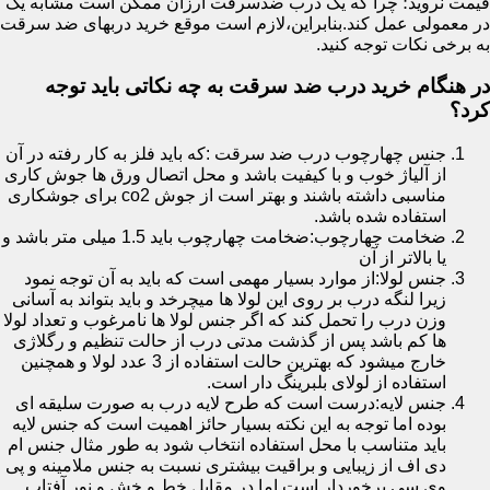
قیمت نروید؛ چرا که یک درب ضدسرقت ارزان ممکن است مشابه یک
در معمولی عمل کند.بنابراین،لازم است موقع خرید دربهای ضد سرقت
به برخی نکات توجه کنید.
در هنگام خرید درب ضد سرقت به چه نکاتی باید توجه
کرد؟
جنس چهارچوب درب ضد سرقت :که باید فلز به کار رفته در آن
از آلیاژ خوب و با کیفیت باشد و محل اتصال ورق ها جوش کاری
مناسبی داشته باشند و بهتر است از جوش co2 برای جوشکاری
استفاده شده باشد.
ضخامت چهارچوب:ضخامت چهارچوب باید 1.5 میلی متر باشد و
یا بالاتر از آن
جنس لولا:از موارد بسیار مهمی است که باید به آن توجه نمود
زیرا لنگه درب بر روی این لولا ها میچرخد و باید بتواند به آسانی
وزن درب را تحمل کند که اگر جنس لولا ها نامرغوب و تعداد لولا
ها کم باشد پس از گذشت مدتی درب از حالت تنظیم و رگلاژی
خارج میشود که بهترین حالت استفاده از 3 عدد لولا و همچنین
استفاده از لولای بلبرینگ دار است.
جنس لایه:درست است که طرح لایه درب به صورت سلیقه ای
بوده اما توجه به این نکته بسیار حائز اهمیت است که جنس لایه
باید متناسب با محل استفاده انتخاب شود به طور مثال جنس ام
دی اف از زیبایی و براقیت بیشتری نسبت به جنس ملامینه و پی
وی سی برخوردار است اما در مقابل خط و خش و نور آفتاب