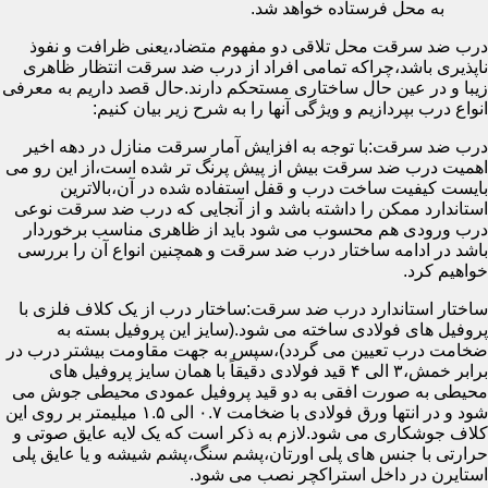
به محل فرستاده خواهد شد.
درب ضد سرقت محل تلاقی دو مفهوم متضاد،یعنی ظرافت و نفوذ
ناپذیری باشد،چراکه تمامی افراد از درب ضد سرقت انتظار ظاهری
زیبا و در عین حال ساختاری مستحکم دارند.حال قصد داریم به معرفی
انواع درب بپردازیم و ویژگی آنها را به شرح زیر بیان کنیم:
درب ضد سرقت:با توجه به افزایش آمار سرقت منازل در دهه اخیر
اهمیت درب ضد سرقت بیش از پیش پرنگ تر شده است،از این رو می
بایست کیفیت ساخت درب و قفل استفاده شده در آن،بالاترین
استاندارد ممکن را داشته باشد و از آنجایی که درب ضد سرقت نوعی
درب ورودی هم محسوب می شود باید از ظاهری مناسب برخوردار
باشد در ادامه ساختار درب ضد سرقت و همچنین انواع آن را بررسی
خواهیم کرد.
ساختار استاندارد درب ضد سرقت:ساختار درب از یک کلاف فلزی با
پروفیل های فولادی ساخته می شود.(سایز این پروفیل بسته به
ضخامت درب تعیین می گردد)،سپس به جهت مقاومت بیشتر درب در
برابر خمش،۳ الی ۴ قید فولادی دقیقاً با همان سایز پروفیل های
محیطی به صورت افقی به دو قید پروفیل عمودی محیطی جوش می
شود و در انتها ورق فولادی با ضخامت ۰.۷ الی ۱.۵ میلیمتر بر روی این
کلاف جوشکاری می شود.لازم به ذکر است که یک لایه عایق صوتی و
حرارتی با جنس های پلی اورتان،پشم سنگ،پشم شیشه و یا عایق پلی
استایرن در داخل استراکچر نصب می شود.