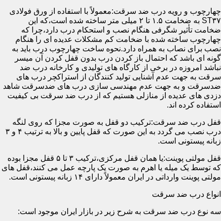
چهارچوب و رویه درب ضد سرقت:معمولاً با استفاده از ورق فولادی
ST۳۷ به ضخامت ۱.۵ تا ۲ میلی متر ساخته شده است،که این
ضخامت تأثیر شگرفی هنگام نصب و استحکام درب دارد،چرا که
چهارچوب ساخته شده با ضخامت کم مشکلات عدیده ای را هنگام
نصب برای نصاب به همراه دارد.نحوه ساخت چهارچوب درب باید به
گونه ای باشد که احتمال باز کردن درب بدون قفل کردن آن میسر
نباشد امروزه در برخی از کارگاه های تولیدی و کارخانه درب ضد
سرقت به جهت عدم آشنایی تولید کنندگان از استراکچر درب های
ضدسرقت و به جهت عدم مهندسی سازی درب های ضدسرقت شاهد
دزدی های عدیده از منازلی هستیم که از درب ضد سرقت بی کیفیت
استفاده کرده اند.
قفل درب ضد سرقت:ترکیب دو قفل به صورت مجزا که روی لنگه
درب نصب می گردد به این صورت که قفل پایین و بالا به ترتیب ۴ و ۳
زبانه پیستونی است.
قفل مولتی پوینت:یا همان قفل مرکزی،ترکیب ۳ تا ۵ قفل مجزا بوده
که توسط یک میله یا اهرم به صورت یک پارچه عمل می کنند،قفل های
مولتی پوینت وارداتی در ایران معمولاً دارای ۱۴ زبانه پیستونی است.
انواع درب ضد سرقت
سه نوع درب ضد سرقت به شرح زیر در بازار ایران موجود است: