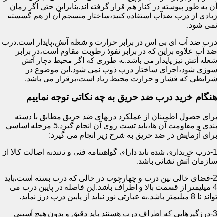
آن به طور پیوسته در کنار هم قرار گرفته اند.بنابراین حتی اگر زمان
زیادی از درب ضدآب استفاده کنید،ساختار منسجم آن از هم گسسته
نمی شود.
درب ضد آب ای بی اس در برابر حرارت و شعله آتش،پایدار است.درب
ضد آب علاوه براین که در برابر نفوذ رطوبت مقاوم است،در برابر
شعله آتش نیز پایدار می باشد.به طوری که اگر محیط دچار آتش
سوزی شود،اجزای ساختار درب ذوب نمی شود.این موضوع در
شرایطی که فشار و حرارت محیط زیاد است،برقرار می باشد.
هنگام خرید درب ضد حریق به چه نکاتی توجه نماییم
برای حصول اطمینان از عملکرد دربهای ضد حریق مطابق با دسته
بندی و مقاومت آن ها،باید تست روی آن انجام گیرد.5 مرحله اساسی
برای آزمایش در ضد حریق به شرح زیر انجام می گیرد:
1-درب خریداری شده باید دارای گواهینامه فنی و تائیدیه اصالت کالا از
سازمان آتش نشانی باشد.
2-فضای خالی بین درب و چهارچوب در حالی که درب بسته است،باید
4 میلیمتر از قسمت بالا و اطراف باشد.این فاصله در پایین درب می
تواند تا 8 میلیمتر باشد.به عبارتی نور نباید از پایین درب درز نماید.
3-درزگیرهایی که اطراف درب هستند باید دقیق و بدون هیچ آسیبی