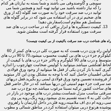
سویچی و گاوصندوقی می باشند و شما بسته به نیازتان هر کدام
را که نیاز داشته باشید می توانید تهیه کنید و همچنین شما می
توانید درب ضد سرقت خود را به صورت ضد گلوله (که از ورق
های ضخیم تری در آن استفاده می شود که در برابر گلوله های
مسلسل هم مقاوم است)سفارش دهید!
کیفیت دستگیره ها و ابزار یراقی که در ساخت درب های ضد
سرقت مورد استفاده قرار گرفته است مطمئن شوید.
راه های شناخت درب ضد سرقت باکیفیت از بی کیفیت چیست؟
اولین راه وزن درب هست که به صورت کلی درب های کمتر از 60
کیلوگرم جزء درب های بی کیفیت محسوب میشود،70 تا 90 درب های
متوسط و درب های 90 کیلوگرم و بالاتر جزء درب های با کیفیت از
لحاظ آهنکشی میباشد.میتوانید با کولیس ضخامت چهارچوب را اندازه
گیری کنید.با باز کردن یکی از قفل ها میتوانید از وجود ورق فولادی
میانی اطمینان حاصل کنید که با توجه به مشکل بودن این کار میتونید
از فروشنده تضمین وجود ورق فولادی ایمنی رو بگیرید.قفل دربهای
ضد سرقت جزء مهم امنیتی این دربها میباشد که در حال حاضر قفل
های ساخت کشور ترکیه نسبتا مرغوب میباشد.چه نوع درب ضد
سرقتی مناسب منزل شماست.بیشتر درب های موجود در بازار در
حالت کلی به 4 دسته تقسیم بندی میشود.رویه رنگ،رویه پی وی
سی،رویه ام دی اف ملامینه،رویه فلز،در داخل آپارتمان با راهروی
پوشیده هرنوع دربی میتوان استفاده کرد.در مناطق شمالی و مطوب