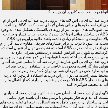
انواع درب ضد آب و کاربرد آن چیست؟
درب ضد آب ای بی اس لایه های درونی درب ضد آب ای بی اس از ام
دی اف است.لایه های میانی همان لایه ای است که با ABS،پوشانده
می شود.لایه های انتهایی نیز از رویه ی پلاستیکی تشکیل شده اند.وجود
ABS در ساختار میانی آن باعث شده تا درب در برابر فشار و حرارت
بالا،مقاومت و استحکام زیادی داشته باشد.علاوه براین،وجود ABS
سبب می شود تا درب در برابر فشارهای فیزیکی،مقاوم باشد.اگر از ام
دی اف در ساخت درب ABS استفاده نشود،می توان از نئوپان استفاده
کرد.انتخاب نئوپان در افزایش کیفیت درب،نقش بسزایی دارد.به
بیانی،درب ضدآب ساخته شده با نئوپان،طول عمر بیشتری دارد.مزایای
درب ضد آب ای بی اس عبارتند از:درب ضد آب با تمامی شرایط آب و
هوایی سازگار است،محدودیت خاصی برای استفاده از درب ضد آب
وجود ندارد.حتی در شهرهای شمالی ایران که درصد رطوبت در
محیط،بسیار است،می توان از این درب ها استفاده کرد.چرا که درب
های ضد بخار ABS تا 99 درصد،این قابلیت را دارند که از انتقال بخار
آب به محیط،جلوگیری کنند.
نگهداری از درب ضد آب،آسان می باشد.با تهیه ی درب ضد آب نیازی
نیست که مدام به فکر تعویض یا ترمیم مجدد آن باشید.چون تمامی
اجزای ساختار آن به طور کامل به هم اتصال دارند.برای تولید درب های
مقاوم در برابر نفوذ آب از پیچ استفاده نمی شود.تمامی اجزای ساختار