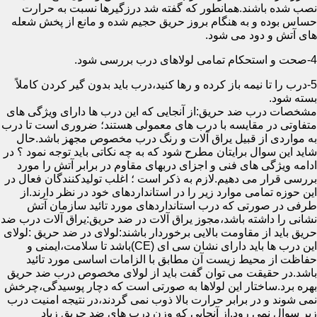
نصب شده باشند.همانطور که گفته شد درزگیرها نسبت به حرارت
حساس بوده و به هنگام بروز حریق حجیم شده و مانع از پخش شعله
های آتش و دود می شود.
4-صحت و استحکام تمامی لولاهای درب بررسی شود.
5-درب را تا نیمه باز کرده و رها کنید،درب باید بدون گیر کردن کاملاً
بسته شود.
مشخصات درب ضد حریق:از آنجایی که این درب ها دارای ویژگی های
متفاوتی در مقایسه با درب های معمولی هستند؛ ضروری است تا درب
به مواردی از قبیل یراق آلات و رنگ درب مخصوص مجهز باشد.حال
شاید این سوال برایتان مطرح شود که به چه نکاتی باید توجه نمود ؟ در
ادامه ویژگی های فنی و اجزای دربهای مقاوم در برابر آتش را مورد
بررسی قرار می دهیم.لازم به ذکر است ؛ اغلب تولیدکنندگان فعال در
این حوزه تمامی موارد زیر را در استانداردهای خود در نظر دارند.از
طرفی در صورتی که درب استانداردهای مورد تائید سازمان آتش
نشانی را داشته باشد،مجوز یراق آلات در ضد حریق:یراق آلات درب ضد
حریق باید از مقاومت بالایی برخوردار باشند:لولای در ضد حریق :لولای
این درب ها باید دارای نشان سی ای (CE)باشد تا سلامت،ایمنی و
حفاظت از محیط زیست آن مطابق با الزامات اساسی مورد تائید
باشد.در حقیقت می توان گفت باید از لولای مخصوص درب ضد حریق
بهره برد.ساختار این لولاها به صورتی است که دچار پوسیدگی،چرخش
نمی شوند و در برابر حرارت بالا ذوب نمی گردند،در نتیجه امنیت درب
زیر سوال نمی رود.از آنجایی که وزن درب های ضد حریق زیاد