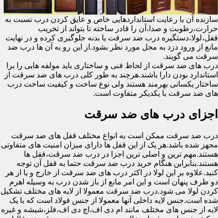
سازنده آن با رعایت استانداردهایی خاص و عایق کردن درب نسبت به
حرارت،رطوبت و صدا،آن را قادر ساخته تا بتواند از تخریب
قفل،لولا،دستگیره درب ضد سرقت یا بدنه جلوگیری کرده و در نهایت
مانع از ورود دزد به محل مورد نظر بشود.از این رو به آن ها درب ضد
سرقت می گویند.
درب های ضد سرقت از لحاظ فنی و ساختاری باید مولفه هایی را برا
استاندارد بودن دارا باشند.هرچند به طور کلی درب های ضد سرقت از
ساختار یکسانی بهرمند هستند ولی نوع ساخت و کیفیت ساخت درب
های ضد سرقت با یکدیکر متفاوت است.
اجزای درب های ضد سرقت
درب ضد سرقت ممکن است به انواع مختلف قفل های ضد سرقت
مجهز شده باشد.هر یک از این قفل ها دارای میزان امنیت های متفاوتی
هستند.مهم ترین و اصلی ترین اجزا در درب ضد سرقت،قفل ها
هستند.بنابراین هنگام خرید درب ضد سرقت حتما به قفل آن توجه
کنید.علاوه بر این لولا در اکثر درب های ضد سرقت از خارج و یا از هر
دو طرف پنهان است و این امر مانع از باز شدن درب به وسیله اهرم
کردن لولا می شود.درب ضد سرقت معمولا از لایه های مختلف تشکیل
شده است.جنس لایه داخلی آنها معمولا از جنس فولاد است که با یک
لایه از جنس های مختلف مانند ام دی اف،اچ دی اف،فلز،شیشه و غیره