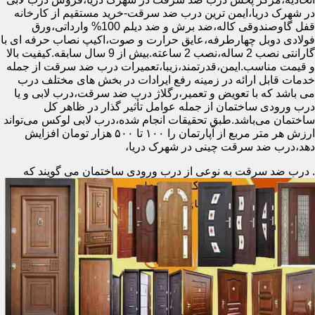
در شهرک دریا،ایمن ترین درب ضد سرقت-خرید مستقیم از کارخانه
قفل گاوصندوقی کاله،ضد برش و ضد دیلم 100% وارداتی،ورق
فولادی دوبل چهارطرفه،عایق حرارت و صوت،اکیپ نصاب حرفه ای با
گارانتی نصب 2 ساله،نصب 2 ساعته.بیش از 9 سال سابقه.کیفیت بالا
و قیمت مناسب.ایمن،قدرتمند،زیبا،تعمیرات درب ضد سرقت از جمله
خدمات قابل ارائه در زمینه رفع ایرادات در بخش های مختلف درب
می باشد که با تعویض و تعمیر،رگلاژ درب ضد سرقت،درب لابی و یا
درب ورودی ساختمان از جمله عوامل تأثیر گذار در ظاهر کل
ساختمان می‌باشد.طبق تحقیقات انجام شده،درب لابی لوکس می‌تواند
ارزش هر متر مربع از آپارتمان را ۱۰۰ تا ۵۰۰ هزار تومان افزایش
دهد،درب ضد سرقت چینی در شهرک دریا،
.
درب ضد سرقت به نوعی از درب ورودی ساختمان می گویند که