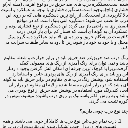
شده است.دستگیره درب های ضد حریق در دو نوع اهرمی (میله ای)و
فشاری (تاچ)موجود است.دستگیره فشاری با توجه به عملکرد و امنیت
بالا کاربردی تر است.یکی از رایج ترین دستگیره هایی که بر روی این
درب ها نصب می شود؛ دستگیره آنتی پنیک است که در مواقع
اضطراری به راحتی باز می گردد.این دستگیره از نوع فشاری بوده و
عملکرد آن به گونه ای است که فشار کم برای باز کردن درب
کافیست.در هنگام حریق و در دمای بالا نباید عملکرد دستگیره پنیک
مختل و یا خود به خود باز شود،زیرا تا دود به سایر طبقات سرایت می
کند.
رنگ درب ضد حریق:در ضد حریق باید در برابر حرارت و شعله مقاوم
باشد و نمی توان برای رنگ آمیزی از رنگ های معمولی کمک
گرفت.زیرا با کوچک ترین جرقه ای امکان آتش گرفتن وجود دارد.از
این رو باید برای رنگ آمیزی از رنگ های پودری خاص و استاندارد
استفاده شود.پوشش رنگ درب های مقاوم در برابر حریق باید به گونه
ای باشد که در برابر آتش منبسط شده و لایه ای مقاوم در برابر آن
ایجاد کند.رنگ مورد استفاده در پوشش ضد حریق از نوع پودری می
باشد و به روش الکترواستاتیک بر روی درب پاشیده میشود،سپس در
کوره تثبیت می گردد.
چند نوع درب چوبی داریم؟
درب تمام چوب:این نوع درب ها کاملا از چوبی می باشند و همه
قسمت های درب از چوب تشکیل شده اند.مقاومت این درب ها