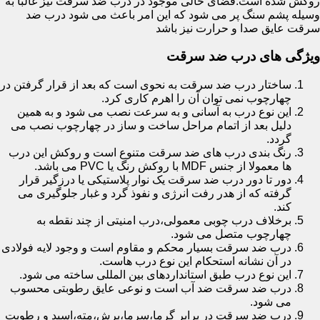
روکش شده است.فضای خالی موجود در درب ضد سرقت نیز غالبا به
وسیله پشم سنگ پر می شود که این امر باعث می شود درب ضد
سرقت عایق صدا و حرارت نیز باشد
ویژگی های درب ضد سرقت
ساختار درب ضد سرقت به نحوی است که بعد از قرار گرفتن در
چهارچوب نمی توان آن را اهرم کاری کرد.
این نوع درب به آسانی و به سرعت نصب می شود و به همین
دلیل بعد از اتمام مراحل ساخت و ساز در چهارچوب نصب می
گردد.
رنگ بندی درب های ضد سرقت متنوع است و روکش این درب
ها معمولا از جنس MDF با روکش رنگ یا PVC می باشد.
دور تا دور درب ضد سرقت یک نوار پلاستیکی یا درزگیر قرار
گرفته که از هدر رفت انرژی و نفوذ گرد و غبار جلوگیری می
کند.
برخلاف درب چوبی معمولی،درب امنیتی از چند نقطه به
چهارچوب متصل می شود.
درب ضد سرقت بسیار محکم و مقاوم است و وجود لایه فولادی
در آن نشانه استحکام این نوع درب هاست.
این نوع درب طبق استانداردهای بین المللی ساخته می شود.
درب ضد سرقت ضد آب است و نوعی عایق رطوبتی محسوب
می شود.
درب ضد سرقت در برابر گرما،سرما،برش،مته،اسید و رطوبت