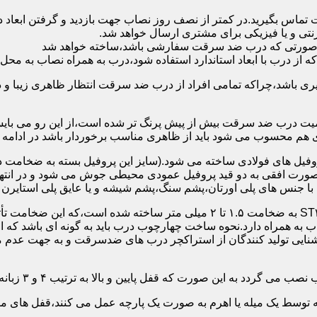
 تماس بگیرید.در کمتر از نصف روز نصاب جهت بازدید و گرفتن ابع
نتی و یا فیزیکی برای مشتری ارسال خواهد شد.
در صورتی که درب ضد سرقت سفارشی باشد،ساخته خواهد شد
 درب با ابعاد استاندارد استفاده شود،درب به همراه نصاب به محل 
ی باشد،چراکه تمامی افراد از درب ضد سرقت انتظار ظاهری زیبا و د
یت درب ضد سرقت بیش از پیش پرنگ تر شده است،از این رو می بایست
هم محسوب می شود باید از ظاهری مناسب برخوردار باشد در ادامه س
وفیل های فولادی ساخته می شود.(سایز این پروفیل بسته به ضخامت 
با جنس های پلی اورتان،پشم سنگ،پشم شیشه و یا عایق پلی استایرن
چهارچوب و رویه درب ضد سرقت:معمولاً با استفاده از ورق فولادی ST۳۷ به ضخامت 
به همراه دارد.نحوه ساخت چهارچوب درب باید به گونه ای باشد که ا
آشنایی تولید کنندگان از استراکچر درب های ضدسرقت و به جهت عد
این صورت که قفل پایین و بالا به ترتیب ۴ و ۳ زبانه پیستونی است.