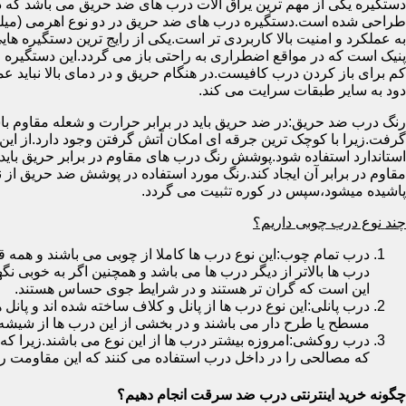
دستگیره یکی از مهم ترین یراق آلات درب های ضد حریق می باشد که دا
طراحی شده است.دستگیره درب های ضد حریق در دو نوع اهرمی (میله
به عملکرد و امنیت بالا کاربردی تر است.یکی از رایج ترین دستگیره ه
پنیک است که در مواقع اضطراری به راحتی باز می گردد.این دستگیره ا
کم برای باز کردن درب کافیست.در هنگام حریق و در دمای بالا نباید عمل
دود به سایر طبقات سرایت می کند.
رنگ درب ضد حریق:در ضد حریق باید در برابر حرارت و شعله مقاوم با
گرفت.زیرا با کوچک ترین جرقه ای امکان آتش گرفتن وجود دارد.از این 
استاندارد استفاده شود.پوشش رنگ درب های مقاوم در برابر حریق باید ب
مقاوم در برابر آن ایجاد کند.رنگ مورد استفاده در پوشش ضد حریق از
پاشیده میشود،سپس در کوره تثبیت می گردد.
چند نوع درب چوبی داریم؟
درب تمام چوب:این نوع درب ها کاملا از چوبی می باشند و هم
درب ها بالاتر از دیگر درب ها می باشد و همچنین اگر به خوبی نگ
این است که گران تر هستند و در شرایط جوی حساس هستند.
درب پانلی:این نوع درب ها از پانل و کلاف ساخته شده اند و پانل 
مسطح یا طرح دار می باشند و در بخشی از این درب ها از شیشه
درب روکشی:امروزه بیشتر درب ها از این نوع می باشند.زیرا که 
که مصالحی را در داخل درب استفاده می کنند که این مقاومت را ب
چگونه خرید اینترنتی درب ضد سرقت انجام دهیم؟