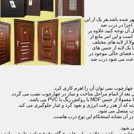
شده باشد.هر یک از این
 اجزا در درب ضد
آن توجه کنید.علاوه بر
است و این امر مانع از
 از لایه های مختلف
 یک لایه از جنس های
.فضای خالی موجود در
 باعث می شود درب ضد
هارچوب نمی توان آن را اهرم کاری کرد.
ل بعد از اتمام مراحل ساخت و ساز در چهارچوب نصب می گردد.
 رنگ یا PVC می باشد.
ه که از هدر رفت انرژی و نفوذ گرد و غبار جلوگیری می کند.
وب متصل می شود.
ر آن نشانه استحکام این نوع درب هاست.
 شود.
 می باشد و علاوه بر این ها در هنگام وقوع حوادث طبیعی مانند زل