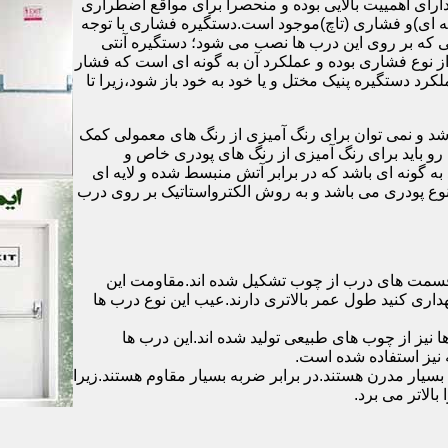
رای اهمییت بالایی بوده و منحصرا برای مواقع اضطراری
 ای)و فشاری (تاچ)موجود است.دستگیره فشاری با توجه
ایی که بر روی این درب ها نصب می شود؛ دستگیره آنتی
ز نوع فشاری بوده و عملکرد آن به گونه ای است که فشار
کرد دستگیره پنیک مختل و یا خود به خود باز شود،زیرا تا
شد و نمی توان برای رنگ آمیزی از رنگ های معمولی کمک
رو باید برای رنگ آمیزی از رنگ های پودری خاص و
ه گونه ای باشد که در برابر آتش منبسط شده و لایه ای
 نوع پودری می باشد و به روش الکترواستاتیک بر روی درب
ه قسمت های درب از چوب تشکیل شده اند.مقاومت این
هداری کنید طول عمر بالاتری دارند.عیب این نوع درب ها
ها نیز از چوب های طبیعی تولید شده اند.این درب ها
 نیز استفاده شده است.
بسیار مدرن هستند.در برابر ضربه بسیار مقاوم هستند.زیرا
الاتر می برد.