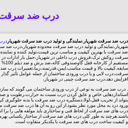
درب ضد سرقت ش
درب ضد سرقت شهریار
،
نمایندگی و تولید درب ضد سرقت شهریار
درب
شهریار،نمایندگی و تولید درب ضد سرقت محدوده شهریار،درب ضد س
ضد سرقت با بهترین کیفیت و مناسب ترین قیمت،تولید کننده و نما
سرقت روکش ترک،فروش درب داخلی در شهریار،حمل بار ادارات در ش
سابقه.کیفیت بالا و قیمت مناسب.ایمن،قدرتمند،زیبا،تعمیرات درب ضد
افزایش دهد،درب ضد سرقت چینی در شهریار،
.
درب ضد سرقت به نوعی از درب ورودی ساختمان می گویند که سازنده
استانداردهایی خاص و عایق کردن درب نسبت به حرارت،رطوبت و صدا،آ
بتواند از تخریب قفل،لولا،دستگیره درب ضد سرقت یا بدنه جلوگیری کرده
ورود دزد به محل مورد نظر بشود.از این رو به آن ها درب ضد سرقت می
درب های ضد سرقت از لحاظ فنی و ساختاری باید مولفه هایی را برا استا
باشند.هرچند به طور کلی درب های ضد سرقت از ساختار یکسانی بهرم
و کیفیت ساخت درب های ضد سرقت با یکدیکر متفاوت است.