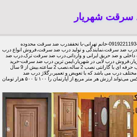
 سرقت شهریار
،09192211934-خانم تهرانی-با تخففدرب ضد سرقت محدوده
،درب ضد سرقت،نمایندگی و تولید درب ضد سرقت،فروش انواع درب
 داخلی و ضد حریق ایرانی و وارداتی.درب ضد سرقت ترک.درب ضد
ار،فروش درب لابی در شهریار،ایمن ترین درب ضد سرقت-خرید
مستقیم از کارخانه قفل گاوصندوقی کاله،ضد برش و ضد دیلم 100% وارداتی،ورق فولادی دوبل چهارطرفه،عایق حرارت و صوت،اکیپ نصاب حرفه ای با گارانتی نصب 2 ساله،نصب 2 ساعته.بیش از 9 سال
 مختلف درب می باشد که با تعویض و تعمیر،رگلاژ درب ضد
سرقت،درب لابی و یا درب ورودی ساختمان از جمله عوامل تأثیر گذار در ظاهر کل ساختمان می‌باشد.طبق تحقیقات انجام شده،درب لابی لوکس می‌تواند ارزش هر متر مربع از آپارتمان را ۱۰۰ تا ۵۰۰ هزار تومان