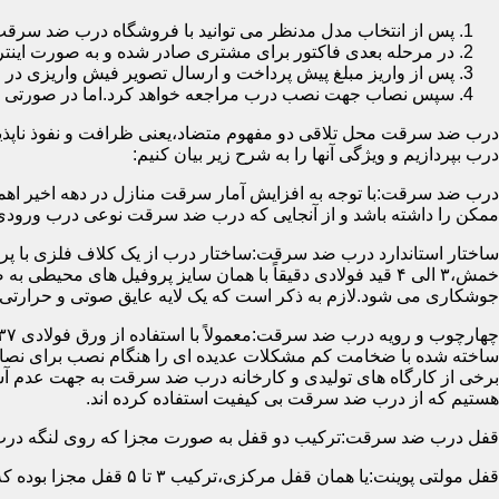
پس از انتخاب مدل مدنظر می توانید با فروشگاه درب ضد سرقت
در مرحله بعدی فاکتور برای مشتری صادر شده و به صورت اینتر
پس از واریز مبلغ پیش پرداخت و ارسال تصویر فیش واریزی 
سپس نصاب جهت نصب درب مراجعه خواهد کرد.اما در صورتی که از
درب ضد سرقت محل تلاقی دو مفهوم متضاد،یعنی ظرافت و نفوذ ناپذیر
درب بپردازیم و ویژگی آنها را به شرح زیر بیان کنیم:
درب ضد سرقت:با توجه به افزایش آمار سرقت منازل در دهه اخیر اهم
ممکن را داشته باشد و از آنجایی که درب ضد سرقت نوعی درب ورودی 
ساختار استاندارد درب ضد سرقت:ساختار درب از یک کلاف فلزی با پر
جوشکاری می شود.لازم به ذکر است که یک لایه عایق صوتی و حرارتی 
ساخته شده با ضخامت کم مشکلات عدیده ای را هنگام نصب برای نصاب 
برخی از کارگاه های تولیدی و کارخانه درب ضد سرقت به جهت عدم 
هستیم که از درب ضد سرقت بی کیفیت استفاده کرده اند.
قفل درب ضد سرقت:ترکیب دو قفل به صورت مجزا که روی لنگه درب نصب می گردد به 
قفل مولتی پوینت:یا همان قفل مرکزی،ترکیب ۳ تا ۵ قفل مجزا بوده که توسط یک میله یا اهرم به صورت یک پارچه عمل می کنند،قفل های مولتی پوینت وارداتی در ایران معمولاً دارای ۱۴ زبانه پیستونی است.