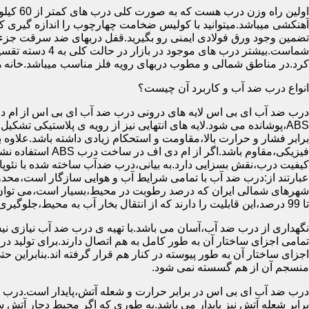
آهنکشی میباشد.میتوانید با کولیس ضخامت چهارچوب را اندازه گیری کنید
تضمین وجود ورق فولادی ایمنی رو بگیرید.قفل دربهای ضد سرقت جزء
شماست.بیشتر در
کرد.در مناطق شمالی و مطوب دربهای رویه فلز مناسب میباشد.خانه 
انواع درب ضد آب و کاربرد آن چیست؟
درب ضد آب ای بی اس لایه های درونی درب ضد آب ای بی اس از ام دی 
فیزیکی،مقاوم باشد.اگ
کیفیت درب،نقش بسزایی دارد.به بیانی،درب ضدآب ساخته شده با نئو
عبارتند از:درب ضد آب با تمامی شرایط آب و هوایی سازگار است،محدو
تا 99 درصد،این قابلیت را دارند که از انتقال بخار آب به محیط،جلوگیری کنند.
نگهداری از درب ضد آب،آسان می باشد.با تهیه ی درب ضد آب نیازی نی
تمامی اجزای ساختار آن به طور کامل به هم اتصال دارند.برای تولید در
اجزای ساختار آن به طور پیوسته در کنار هم قرار گرفته اند.بنابراین 
منسجم آن از هم گسسته نمی شود.
درب ضد آب ای بی اس در برابر حرارت و شعله آتش،پایدار است.درب ضد
برابر شعله آتش نیز پایدار می باشد.به طوری که اگر محیط دچار آت