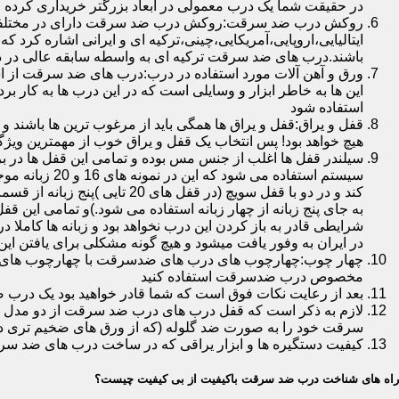
در حقیقت شما یک درب معمولی در ابعاد بزرگتر خریداری کرده ا
روکش درب ضد سرقت:روکش درب ضد سرقت دارای در مختلفی در 
ایتالیایی،اروپایی،آمریکایی،چینی،ترکیه ای و ایرانی اشاره کرد 
باشند.درب های ضد سرقت ترکیه ای به واسطه سابقه عالی در د
ورق و آهن آلات مورد استفاده در درب:درب های ضد سرقت از است
این ها به خاطر ابزار و وسایلی است که در این درب ها به کار 
استفاده شود
قفل و یراق:قفل و یراق ها همگی باید از مرغوب ترین ها باشند 
هیچ خواهد بود! پس انتخاب یک قفل و یراق خوب از مهمترین و
سیلندر قفل ها اغلب از جنس مس بوده و تمامی این قفل ها در برا
سیستم استفاد
به جای پنج زبانه از چهار زبانه استفاده می شود.)و تمامی این 
شرایطی قادر به باز کردن این درب نخواهد بود و زبانه ها کاملا
در ایران به وفور یافت میشود و هیچ گونه مشکلی برای یافتن این
چهار چوب:چهارچوب های درب های ضدسرقت با چهارچوب های درب ه
مخصوص درب ضدسرقت استفاده کنید
بعد از رعایت نکات فوق است که شما قادر خواهید بود یک درب 
لازم به ذکر است که قفل درب های درب ضد سرقت از دو مدل سویچی
سرقت خود را به صورت ضد گلوله (که از ورق های ضخیم تری در
کیفیت دستگیره ها و ابزار یراقی که در ساخت درب های ضد سر
راه های شناخت درب ضد سرقت باکیفیت از بی کیفیت چیست؟