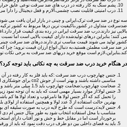
پشم سنگ به کار رفته در درب های ضد سرقت نوعی عایق حرارتی
درب امنیتی قابلیت نصب چشمی،آلارم و قفل دیجیتال را دارا می 
سه نوع در ضد سرقت ترک،ایرانی و چینی در بازار ایران یافت می شود.ا
ضدسرقت متداول در کشور،باکیفیت ترین درها مربوط به کشور ترکیه هس
بالایی نیز دارند.درب ضد سرقت ایرانی در رده بندی کیفیت قرار دارد.
می کنند؛ بنابراین درهای تولیدشده دارای کیفیت بالایی است اما نسبت 
کشور تولید می شوند قیمت مناسب تری دارند.درهای ضد سرقت چینی به 
در ضد سرقت مطمئن هستید،به دنبال انواع ارزان قیمت نروید؛ چرا
کند.بنابراین،لازم است موقع خرید دربهای ضد سرقت به برخی نکات توج
در هنگام خرید درب ضد سرقت به چه نکاتی باید توجه کرد؟
جنس چهارچوب درب ضد سرقت :که باید فلز به کار رفته در آن ا
مناسبی داشته باشند و بهتر است از جوش co2 برای جوشکاری استفاده شده باشد.
ضخامت چهارچوب:ضخامت چهارچوب باید 1.5 میلی متر باشد و یا بالاتر از آن
جنس لولا:از موارد بسیار مهمی است که باید به آن توجه نمود زیرا
را تحمل کند که اگر جنس لولا ها نامرغوب و تعداد لولا ها کم 
بهترین حالت استفاده از 3 عدد لولا و همچنین استفاده از لولای بلبرینگ دار است.
جنس لایه:درست است که طرح لایه درب به صورت سلیقه ای بوده ا
متناسب با محل استفاده انتخاب شود به طور مثال جنس ام دی ا
برخوردار است اما در مقابل خط و خش و نور آفتاب دارای استح
باید به فضای داخلی بین دو طرف درب دقت نمود که باید از ورق