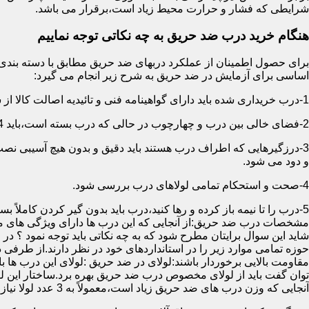
شرایطی که فشار و حرارت محیط زیاد است،برقرار می باشد.
هنگام خرید درب ضد حریق به چه نکاتی توجه نماییم
اساسی برای آزمایش در ضد حریق به شرح زیر انجام می گیرد:
1-درب خریداری شده باید دارای گواهینامه فنی و تائیدیه اصالت کالا از سازمان آتش نشانی باشد.
2-فضای خالی بین درب و چهارچوب در حالی که درب بسته است،باید 4 میلیمتر از قسمت بالا و اطراف باشد.این فاصله در پایین درب می تواند تا 8 میلیمتر باشد.به عبارتی نور نباید از پایین درب درز نماید.
3-درزگیرهایی که اطراف درب هستند باید دقیق و بدون هیچ آسیبی ن
و دود می شود.
4-صحت و استحکام تمامی لولاهای درب بررسی شود.
5-درب را تا نیمه باز کرده و رها کنید،درب باید بدون گیر کردن کاملاً بسته شود.
مشخصات درب ضد حریق:از آنجایی که این درب ها دارای ویژگی های م
شاید این سوال برایتان مطرح شود که به چه نکاتی باید توجه نمود ؟ در
حوزه تمامی موارد زیر را در استانداردهای خود در نظر دارند.از طرفی
توان گفت باید از لولای مخصوص درب ضد حریق بهره برد.ساختار این لو
آنجایی که وزن درب های ضد حریق زیاد است،معمولاً به 3 عدد لولا نیاز دارند.در حالیکه درب های معمولی با وزن پایین دارای 2 عدد لولا هستند.