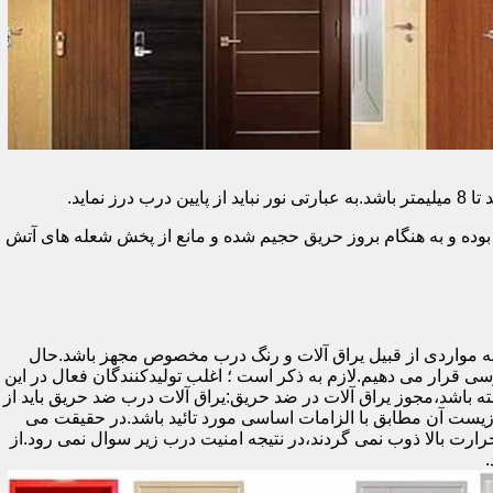
وده و به هنگام بروز حریق حجیم شده و مانع از پخش شعله های آتش
ه مواردی از قبیل یراق آلات و رنگ درب مخصوص مجهز باشد.حال
رسی قرار می دهیم.لازم به ذکر است ؛ اغلب تولیدکنندگان فعال در این
ته باشد،مجوز یراق آلات در ضد حریق:یراق آلات درب ضد حریق باید از
ای نشان سی ای (CE)باشد تا سلامت،ایمنی و حفاظت از محیط زیست آن مطابق با الزامات اساسی مورد تائید باشد.در حقیقت می
رت بالا ذوب نمی گردند،در نتیجه امنیت درب زیر سوال نمی رود.از