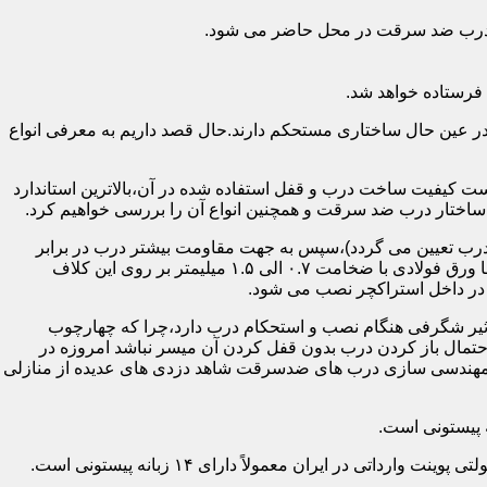
اد درب ضد سرقت در محل حاضر می شود.
فرستاده خواهد شد.
ر عین حال ساختاری مستحکم دارند.حال قصد داریم به معرفی انواع
 کیفیت ساخت درب و قفل استفاده شده در آن،بالاترین استاندارد
اختار درب ضد سرقت و همچنین انواع آن را بررسی خواهیم کرد.
درب تعیین می گردد)،سپس به جهت مقاومت بیشتر درب در برابر
خمش،۳ الی ۴ قید فولادی دقیقاً با همان سایز پروفیل های محیطی به صورت افقی به دو قید پروفیل عمودی محیطی جوش می شود و در انتها ورق فولادی با ضخامت ۰.۷ الی ۱.۵ میلیمتر بر روی این کلاف
 در داخل استراکچر نصب می شود.
۱.۵ تا ۲ میلی متر ساخته شده است،که این ضخامت تأثیر شگرفی هنگام نصب و استحکام درب دارد،چرا که چهارچوب
حتمال باز کردن درب بدون قفل کردن آن میسر نباشد امروزه در
م مهندسی سازی درب های ضدسرقت شاهد دزدی های عدیده از منازلی