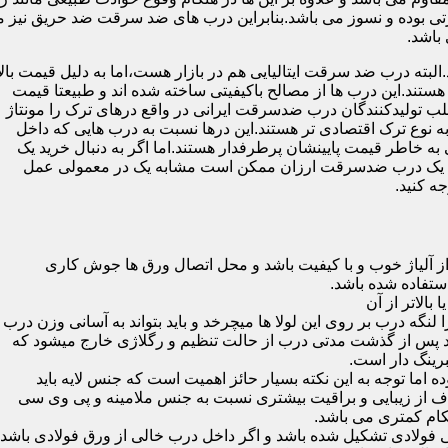
 بوده و نسوز می باشد.بنابراین درب های ضد سرقت ضد حریق نیز می
باشد.
لبته درب ضد سرقت ایتالیایی هم در بازار هست،اما به دلیل قیمت بال
تند.این درب ها از مصالح باکیفیتی ساخته شده اند و طبیعتا قیمت
اغلب تولیدکنندگان درب ضدسرقت ایرانی در واقع درهای ترک را مونتاژ
به نوع ترک اقتصادی تر هستند.این درها نسبت به درب هایی که داخل
خاطر قیمت پایینشان پرطرفدار هستند.اما اگر به دنبال خرید یک
 که یک درب ضدسرقت ارزان ممکن است مشابه یک در معمولی عمل
ه کنید.
ز آلیاژ خوب و با کیفیت باشد و محل اتصال ورق ها جوش کاری
 لنگه درب بر روی این لولا ها میچرخد و باید بتواند به آسانی وزن درب
باشد پس از گذشت مدتی درب از حالت تنظیم و رگلاژی خارج میشود که
ما توجه به این نکته بسیار حائز اهمیت است که جنس لایه باید
ف از زیبایی و براقیت بیشتری نسبت به جنس ملامینه و پی وی سی
کام کمتری می باشد.
ی فولادی تشکیل شده باشد و اگر داخل درب خالی از ورق فولادی باشد