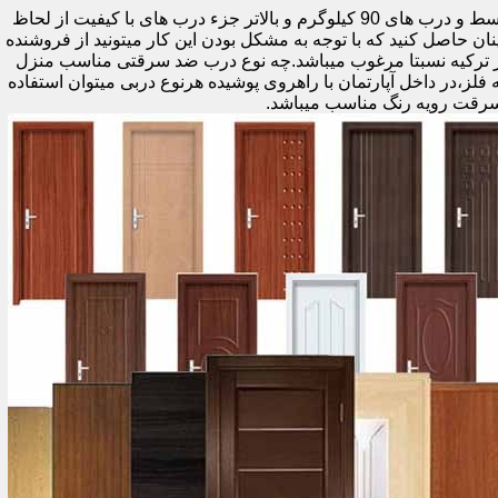
اولین راه وزن درب هست که به صورت کلی درب های کمتر از 60 کیلوگرم جزء درب های بی کیفیت محسوب میشود،70 تا 90 درب های متوسط و درب های 90 کیلوگرم و بالاتر جزء درب های با کیفیت از لحاظ
نان حاصل کنید که با توجه به مشکل بودن این کار میتونید از فروشنده
ر ترکیه نسبتا مرغوب میباشد.چه نوع درب ضد سرقتی مناسب منزل
ام دی اف ملامینه،رویه فلز،در داخل آپارتمان با راهروی پوشیده هرنوع دربی میتوان استفاده
سرقت رویه رنگ مناسب میباشد.