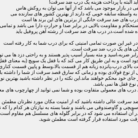
ید البته با پرداخت هزینه یک درب ضد سرقت!
بازار موجود می باشد که از آنها می توان به روکش هاس
که به واسطه سابقه خوبی که دارند از بهترین کشور های سازنده می
رب های ضد سرقت خانگی از برترین های این برند ها است
حکام و مقاومت بالایی در برابر صدا و حرارت دارا می باشد و تمامی
برده شده است.در درب های ضد سرقت از رشته آهن پروفیل باید
و در غیر این صورت تمامی امنیتی که برای درب شما به کار رفته است
یژگی های یک درب ضد سرقت است.
بر ضربه،اسید و مته بسیار آسیب پذیر هستند و به راحتی دزد ها می توا
ه می شود که این در نمونه های 16 و 20 زبانه موجود است و به این طریق کار می کند که با 
قفل از نوع فولادی بوده و زمانی که سارق قصد سرقت از شما را داشته ب
 در جای خود محکم خواهند ماند.این نکته را در نظر داشته باشید بهتری
 نوع قفل ها نمی باشد.
ای معمولی متفاوت بوده و شما نمی توانید از چهارچوب های معمولی
ضد سرقت عالی داشته باشید که از امنیت مکان مورد نظرتان مطمئن ب
 و گاوصندوقی می باشند و شما بسته به نیازتان هر کدام را که نیاز 
 آن استفاده می شود که در برابر گلوله های مسلسل هم مقاوم است
قت مورد استفاده قرار گرفته است مطمئن شوید.