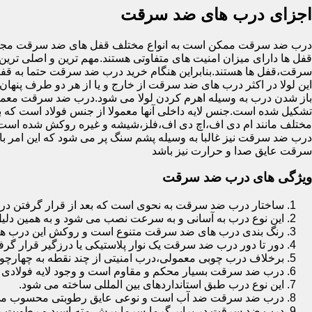
اجزای درب های ضد سرقت
درب ضد سرقت ممکن است به انواع مختلف قفل های ضد سرقت مجهز 
قفل ها دارای میزان امنیت های متفاوتی هستند.مهم ترین و اصلی ترین
سرقت،قفل ها هستند.بنابراین هنگام خرید درب ضد سرقت حتما به قفل 
این لولا در اکثر درب های ضد سرقت از خارج و یا از هر دو طرف پنهان 
باز شدن درب به وسیله اهرم کردن لولا می شود.درب ضد سرقت معمولا
تشکیل شده است.جنس لایه داخلی آنها معمولا از جنس فولاد است که با
مختلف مانند ام دی اف،اچ دی اف،فلز،شیشه و غیره روکش شده است
درب ضد سرقت نیز غالبا به وسیله پشم سنگ پر می شود که این امر
سرقت عایق صدا و حرارت نیز باشد
ویژگی های درب ضد سرقت
ساختار درب ضد سرقت به نحوی است که بعد از قرار گرفتن در چ
این نوع درب به آسانی و به سرعت نصب می شود و به همین دلی
رنگ بندی درب های ضد سرقت متنوع است و روکش این درب ها معمولا از جنس MDF با روکش
دور تا دور درب ضد سرقت یک نوار پلاستیکی یا درزگیر قرار گرفت
برخلاف درب چوبی معمولی،درب امنیتی از چند نقطه به چهارچ
درب ضد سرقت بسیار محکم و مقاوم است و وجود لایه فولادی د
این نوع درب طبق استانداردهای بین المللی ساخته می شود.
درب ضد سرقت ضد آب است و نوعی عایق رطوبتی محسوب می
درب ضد سرقت در برابر گرما،سرما،برش،مته،اسید و رطوبت مقاوم