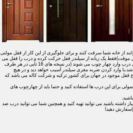
نند از خانه شما سرقت کنند و برای جلوگیری از این کار از قفل مولتی
قفل یک سویچ (به معنای قفل موقت)فقط یک زبانه از سیلندر قفل حرکت کرده و درب را قفل می
کند و در دو با قفل سویچ (در قفل های 20 تایی )پنج زبانه از قسمت بالای درب،پانزده زبانه هم از قسمت بالا،وسط و پایین قسمت کناری درب وارد چهار چوب می شوند (در نسخه های 16 تایی در هر طرف
اشد،با وارد کردن ضربه مغزی سیلندر آسیب خواهد دید و در هیچ
ن نوع قفل موجود در جهان برای کشور ترکیه و شرکت کاله می باشد که
 برای این درب ها استفاده کنید و حتما باید از چهارچوب های
اشید.
داشته باشید می توانید تهیه کنید و همچنین شما می توانید درب ضد
)سفارش دهید!