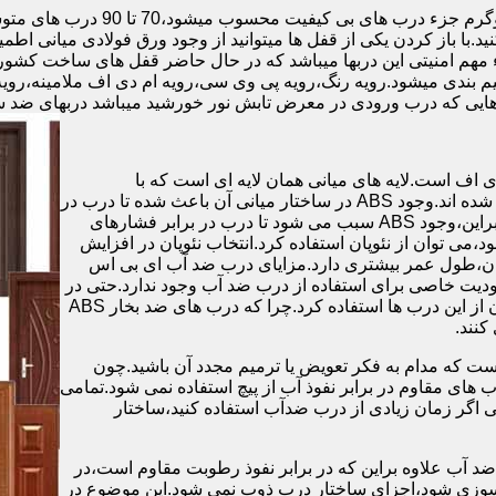
.با باز کردن یکی از قفل ها میتوانید از وجود ورق فولادی میانی اطمی
 مهم امنیتی این دربها میباشد که در حال حاضر قفل های ساخت کشو
ب های موجود در بازار در حالت کلی به 4 دسته تقسیم بندی میشود.رویه رنگ،رویه پی وی سی،رویه 
هایی که درب ورودی در معرض تابش نور خورشید میباشد دربهای ضد 
اف است.لایه های میانی همان لایه ای است که با
ABS،پوشانده می شود.لایه های انتهایی نیز از رویه ی پلاستیکی تشکیل شده اند.وجود ABS در ساختار میانی آن باعث شده تا درب در
برابر فشار و حرارت بالا،مقاومت و استحکام زیادی داشته باشد.علاوه براین،وجود ABS سبب می شود تا درب در برابر فشارهای
ر از ام دی اف در ساخت درب ABS استفاده نشود،می توان از نئوپان استفاده کرد.انتخاب نئوپان در افزایش
پان،طول عمر بیشتری دارد.مزایای درب ضد آب ای بی اس
دیت خاصی برای استفاده از درب ضد آب وجود ندارد.حتی در
شهرهای شمالی ایران که درصد رطوبت در محیط،بسیار است،می توان از این درب ها استفاده کرد.چرا که درب های ضد بخار ABS
ست که مدام به فکر تعویض یا ترمیم مجدد آن باشید.چون
ب های مقاوم در برابر نفوذ آب از پیچ استفاده نمی شود.تمامی
حتی اگر زمان زیادی از درب ضدآب استفاده کنید،ساختار
 آب علاوه براین که در برابر نفوذ رطوبت مقاوم است،در
ش سوزی شود،اجزای ساختار درب ذوب نمی شود.این موضوع در