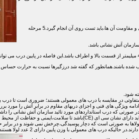
برای حصول اطمینان از عملکرد دربهای ضد حریق مطابق با دسته بندی و مقاومت آن ها،باید تست روی آن انجام گیرد.5 مرحله
صب شده باشند.همانطور که گفته شد درزگیرها نسبت به حرارت حساس ب
تفاوتی در مقایسه با درب های معمولی هستند؛ ضروری است تا درب ب
 ادامه ویژگی های فنی و اجزای دربهای مقاوم در برابر آتش را مورد بر
 در صورتی که درب استانداردهای مورد تائید سازمان آتش نشانی را داش
مقاومت بالایی برخوردار باشند:لولای در ضد حریق :لولای این درب ها باید دار
لاها به صورتی است که دچار پوسیدگی،چرخش نمی شوند و در برابر حرا