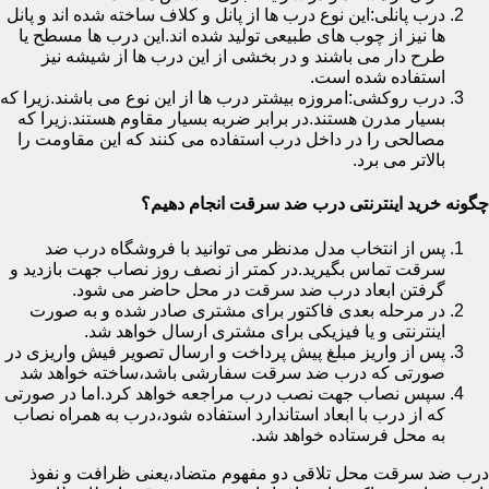
درب پانلی:این نوع درب ها از پانل و کلاف ساخته شده اند و پانل
ها نیز از چوب های طبیعی تولید شده اند.این درب ها مسطح یا
طرح دار می باشند و در بخشی از این درب ها از شیشه نیز
استفاده شده است.
درب روکشی:امروزه بیشتر درب ها از این نوع می باشند.زیرا که
بسیار مدرن هستند.در برابر ضربه بسیار مقاوم هستند.زیرا که
مصالحی را در داخل درب استفاده می کنند که این مقاومت را
بالاتر می برد.
چگونه خرید اینترنتی درب ضد سرقت انجام دهیم؟
پس از انتخاب مدل مدنظر می توانید با فروشگاه درب ضد
سرقت تماس بگیرید.در کمتر از نصف روز نصاب جهت بازدید و
گرفتن ابعاد درب ضد سرقت در محل حاضر می شود.
در مرحله بعدی فاکتور برای مشتری صادر شده و به صورت
اینترنتی و یا فیزیکی برای مشتری ارسال خواهد شد.
پس از واریز مبلغ پیش پرداخت و ارسال تصویر فیش واریزی در
صورتی که درب ضد سرقت سفارشی باشد،ساخته خواهد شد
سپس نصاب جهت نصب درب مراجعه خواهد کرد.اما در صورتی
که از درب با ابعاد استاندارد استفاده شود،درب به همراه نصاب
به محل فرستاده خواهد شد.
درب ضد سرقت محل تلاقی دو مفهوم متضاد،یعنی ظرافت و نفوذ