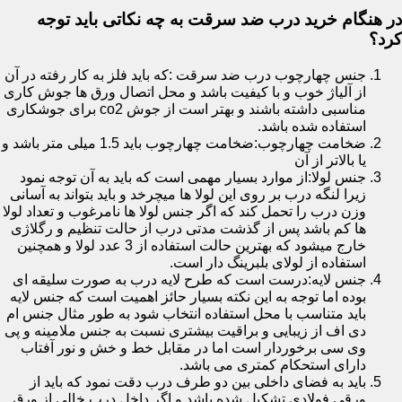
در هنگام خرید درب ضد سرقت به چه نکاتی باید توجه
کرد؟
جنس چهارچوب درب ضد سرقت :که باید فلز به کار رفته در آن
از آلیاژ خوب و با کیفیت باشد و محل اتصال ورق ها جوش کاری
مناسبی داشته باشند و بهتر است از جوش co2 برای جوشکاری
استفاده شده باشد.
ضخامت چهارچوب:ضخامت چهارچوب باید 1.5 میلی متر باشد و
یا بالاتر از آن
جنس لولا:از موارد بسیار مهمی است که باید به آن توجه نمود
زیرا لنگه درب بر روی این لولا ها میچرخد و باید بتواند به آسانی
وزن درب را تحمل کند که اگر جنس لولا ها نامرغوب و تعداد لولا
ها کم باشد پس از گذشت مدتی درب از حالت تنظیم و رگلاژی
خارج میشود که بهترین حالت استفاده از 3 عدد لولا و همچنین
استفاده از لولای بلبرینگ دار است.
جنس لایه:درست است که طرح لایه درب به صورت سلیقه ای
بوده اما توجه به این نکته بسیار حائز اهمیت است که جنس لایه
باید متناسب با محل استفاده انتخاب شود به طور مثال جنس ام
دی اف از زیبایی و براقیت بیشتری نسبت به جنس ملامینه و پی
وی سی برخوردار است اما در مقابل خط و خش و نور آفتاب
دارای استحکام کمتری می باشد.
باید به فضای داخلی بین دو طرف درب دقت نمود که باید از
ورقی فولادی تشکیل شده باشد و اگر داخل درب خالی از ورق