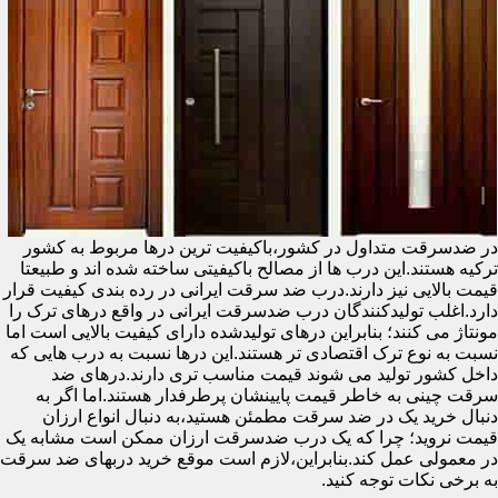
در ضدسرقت متداول در کشور،باکیفیت ترین درها مربوط به کشور
ترکیه هستند.این درب ها از مصالح باکیفیتی ساخته شده اند و طبیعتا
قیمت بالایی نیز دارند.درب ضد سرقت ایرانی در رده بندی کیفیت قرار
دارد.اغلب تولیدکنندگان درب ضدسرقت ایرانی در واقع درهای ترک را
مونتاژ می کنند؛ بنابراین درهای تولیدشده دارای کیفیت بالایی است اما
نسبت به نوع ترک اقتصادی تر هستند.این درها نسبت به درب هایی که
داخل کشور تولید می شوند قیمت مناسب تری دارند.درهای ضد
سرقت چینی به خاطر قیمت پایینشان پرطرفدار هستند.اما اگر به
دنبال خرید یک در ضد سرقت مطمئن هستید،به دنبال انواع ارزان
قیمت نروید؛ چرا که یک درب ضدسرقت ارزان ممکن است مشابه یک
در معمولی عمل کند.بنابراین،لازم است موقع خرید دربهای ضد سرقت
به برخی نکات توجه کنید.