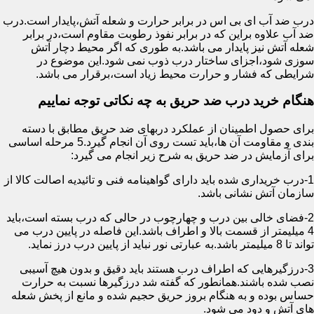
درب ضد آب ای بی اس در برابر حرارت و شعله آتش،پایدار است.درب
ضد آب علاوه براین که در برابر نفوذ رطوبت مقاوم است،در برابر
شعله آتش نیز پایدار می باشد.به طوری که اگر محیط دچار آتش
سوزی شود،اجزای ساختار درب ذوب نمی شود.این موضوع در
شرایطی که فشار و حرارت محیط زیاد است،برقرار می باشد.
هنگام خرید درب ضد حریق به چه نکاتی توجه نماییم
برای حصول اطمینان از عملکرد دربهای ضد حریق مطابق با دسته
بندی و مقاومت آن ها،باید تست روی آن انجام گیرد.5 مرحله اساسی
برای آزمایش در ضد حریق به شرح زیر انجام می گیرد:
1-درب خریداری شده باید دارای گواهینامه فنی و تائیدیه اصالت کالا از
سازمان آتش نشانی باشد.
2-فضای خالی بین درب و چهارچوب در حالی که درب بسته است،باید
4 میلیمتر از قسمت بالا و اطراف باشد.این فاصله در پایین درب می
تواند تا 8 میلیمتر باشد.به عبارتی نور نباید از پایین درب درز نماید.
3-درزگیرهایی که اطراف درب هستند باید دقیق و بدون هیچ آسیبی
نصب شده باشند.همانطور که گفته شد درزگیرها نسبت به حرارت
حساس بوده و به هنگام بروز حریق حجیم شده و مانع از پخش شعله
های آتش و دود می شود.