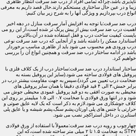
ناپذیری باشد،چراکه تمامی افراد از درب ضد سرقت انتظار ظاهری
زیبا و در عین حال ساختاری مستحکم دارند.حال قصد داریم به معرفی
انواع درب بپردازیم و ویژگی آنها را به شرح زیر بیان کنیم:
درب ضد سرقت:با توجه به افزایش آمار سرقت منازل در دهه اخیر
اهمیت درب ضد سرقت بیش از پیش پرنگ تر شده است،از این رو می
بایست کیفیت ساخت درب و قفل استفاده شده در آن،بالاترین
استاندارد ممکن را داشته باشد و از آنجایی که درب ضد سرقت نوعی
درب ورودی هم محسوب می شود باید از ظاهری مناسب برخوردار
باشد در ادامه ساختار درب ضد سرقت و همچنین انواع آن را بررسی
خواهیم کرد.
ساختار استاندارد درب ضد سرقت:ساختار درب از یک کلاف فلزی با
پروفیل های فولادی ساخته می شود.(سایز این پروفیل بسته به
ضخامت درب تعیین می گردد)،سپس به جهت مقاومت بیشتر درب در
برابر خمش،۳ الی ۴ قید فولادی دقیقاً با همان سایز پروفیل های
محیطی به صورت افقی به دو قید پروفیل عمودی محیطی جوش می
شود و در انتها ورق فولادی با ضخامت ۰.۷ الی ۱.۵ میلیمتر بر روی این
کلاف جوشکاری می شود.لازم به ذکر است که یک لایه عایق صوتی و
حرارتی با جنس های پلی اورتان،پشم سنگ،پشم شیشه و یا عایق پلی
استایرن در داخل استراکچر نصب می شود.
چهارچوب و رویه درب ضد سرقت:معمولاً با استفاده از ورق فولادی
ST۳۷ به ضخامت ۱.۵ تا ۲ میلی متر ساخته شده است،که این