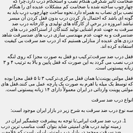
ضخامت تأثیر شگرفی هنگام نصب و استحکام درب دارد،چرا که
چهارچوب ساخته شده با ضخامت کم مشکلات عدیده ای را هنگام
نصب برای نصاب به همراه دارد.نحوه ساخت چهارچوب درب باید به
گونه ای باشد که احتمال باز کردن درب بدون قفل کردن آن میسر
نباشد امروزه در برخی از کارگاه های تولیدی و کارخانه درب ضد
سرقت به جهت عدم آشنایی تولید کنندگان از استراکچر درب های
ضدسرقت و به جهت عدم مهندسی سازی درب های ضدسرقت شاهد
دزدی های عدیده از منازلی هستیم که از درب ضد سرقت بی کیفیت
استفاده کرده اند.
قفل درب ضد سرقت:ترکیب دو قفل به صورت مجزا که روی لنگه
درب نصب می گردد به این صورت که قفل پایین و بالا به ترتیب ۴ و ۳
زبانه پیستونی است.
قفل مولتی پوینت:یا همان قفل مرکزی،ترکیب ۳ تا ۵ قفل مجزا بوده
که توسط یک میله یا اهرم به صورت یک پارچه عمل می کنند،قفل های
مولتی پوینت وارداتی در ایران معمولاً دارای ۱۴ زبانه پیستونی است.
انواع درب ضد سرقت
سه نوع درب ضد سرقت به شرح زیر در بازار ایران موجود است:
درب ضد سرقت ایرانی:با توجه به پیشرفت چشمگیر ایران در
زمینه تولید درب های امنیتی شاید بتوان گفت مناسب ترین درب
ضد سرقت موجود در بازار درب امنیتی ایرانی است که علاوه بر