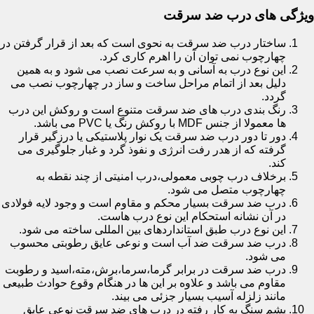
ویژگی های درب ضد سرقت
ساختار درب ضد سرقت به نحوی است که بعد از قرار گرفتن در
چهارچوب نمی توان آن را اهرم کاری کرد.
این نوع درب به آسانی و به سرعت نصب می شود و به همین
دلیل بعد از اتمام مراحل ساخت و ساز در چهارچوب نصب می
گردد.
رنگ بندی درب های ضد سرقت متنوع است و روکش این درب
ها معمولا از جنس MDF با روکش رنگ یا PVC می باشد.
دور تا دور درب ضد سرقت یک نوار پلاستیکی یا درزگیر قرار
گرفته که از هدر رفت انرژی و نفوذ گرد و غبار جلوگیری می
کند.
برخلاف درب چوبی معمولی،درب امنیتی از چند نقطه به
چهارچوب متصل می شود.
درب ضد سرقت بسیار محکم و مقاوم است و وجود لایه فولادی
در آن نشانه استحکام این نوع درب هاست.
این نوع درب طبق استانداردهای بین المللی ساخته می شود.
درب ضد سرقت ضد آب است و نوعی عایق رطوبتی محسوب
می شود.
درب ضد سرقت در برابر گرما،سرما،برش،مته،اسید و رطوبت
مقاوم می باشد و علاوه بر این ها در هنگام وقوع حوادث طبیعی
مانند زلزله آسیب بسیار جزئی می بیند.
پشم سنگ به کار رفته در درب های ضد سرقت نوعی عایق