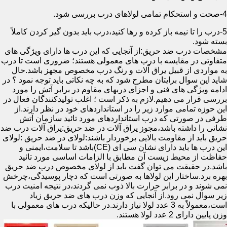
4-صحت و استحکام تمامی لولاهای درب بررسی شود.
5-درب را تا نیمه باز کرده و رها کنید،درب باید بدون گیر کردن کاملاً
بسته شود.
مشخصات درب ضد حریق:از آنجایی که این درب ها دارای ویژگی های
متفاوتی در مقایسه با درب های معمولی هستند؛ ضروری است تا درب
به مواردی از قبیل یراق آلات و رنگ درب مخصوص مجهز باشد.حال
شاید این سوال برایتان مطرح شود که به چه نکاتی باید توجه نمود ؟ در
ادامه ویژگی های فنی و اجزای دربهای مقاوم در برابر آتش را مورد
بررسی قرار می دهیم.لازم به ذکر است ؛ اغلب تولیدکنندگان فعال در
این حوزه تمامی موارد زیر را در استانداردهای خود در نظر دارند.از
طرفی در صورتی که درب استانداردهای مورد تائید سازمان آتش
نشانی را داشته باشد،مجوز یراق آلات در ضد حریق:یراق آلات درب ضد
حریق باید از مقاومت بالایی برخوردار باشند:لولای در ضد حریق :لولای
این درب ها باید دارای نشان سی ای (CE)باشد تا سلامت،ایمنی و
حفاظت از محیط زیست آن مطابق با الزامات اساسی مورد تائید
باشد.در حقیقت می توان گفت باید از لولای مخصوص درب ضد حریق
بهره برد.ساختار این لولاها به صورتی است که دچار پوسیدگی،چرخش
نمی شوند و در برابر حرارت بالا ذوب نمی گردند،در نتیجه امنیت درب
زیر سوال نمی رود.از آنجایی که وزن درب های ضد حریق زیاد
است،معمولاً به 3 عدد لولا نیاز دارند.در حالیکه درب های معمولی با
وزن پایین دارای 2 عدد لولا هستند.