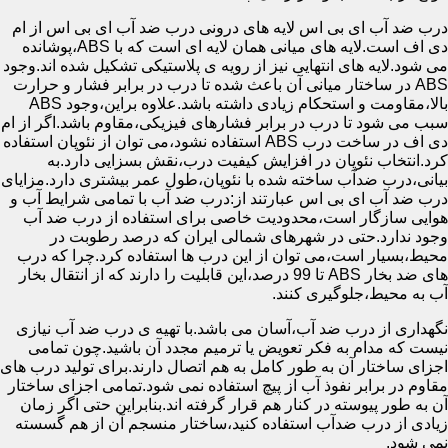
درب ضد آب ای بی اس لایه های درونی درب ضد آب ای بی اس از ام
دی اف است.لایه های میانی همان لایه ای است که با ABS،پوشانده
می شود.لایه های انتهایی نیز از رویه ی پلاستیکی تشکیل شده اند.وجود
ABS در ساختار میانی آن باعث شده تا درب در برابر فشار و حرارت
بالا،مقاومت و استحکام زیادی داشته باشد.علاوه براین،وجود ABS
سبب می شود تا درب در برابر فشارهای فیزیکی،مقاوم باشد.اگر از ام
دی اف در ساخت درب ABS استفاده نشود،می توان از نئوپان استفاده
کرد.انتخاب نئوپان در افزایش کیفیت درب،نقش بسزایی دارد.به
بیانی،درب ضدآب ساخته شده با نئوپان،طول عمر بیشتری دارد.مزایای
درب ضد آب ای بی اس عبارتند از:درب ضد آب با تمامی شرایط آب و
هوایی سازگار است،محدودیت خاصی برای استفاده از درب ضد آب
وجود ندارد.حتی در شهرهای شمالی ایران که درصد رطوبت در
محیط،بسیار است،می توان از این درب ها استفاده کرد.چرا که درب
های ضد بخار ABS تا 99 درصد،این قابلیت را دارند که از انتقال بخار
آب به محیط،جلوگیری کنند.
نگهداری از درب ضد آب،آسان می باشد.با تهیه ی درب ضد آب نیازی
نیست که مدام به فکر تعویض یا ترمیم مجدد آن باشید.چون تمامی
اجزای ساختار آن به طور کامل به هم اتصال دارند.برای تولید درب های
مقاوم در برابر نفوذ آب از پیچ استفاده نمی شود.تمامی اجزای ساختار
آن به طور پیوسته در کنار هم قرار گرفته اند.بنابراین حتی اگر زمان
زیادی از درب ضدآب استفاده کنید،ساختار منسجم آن از هم گسسته
نمی شود.