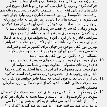
سویچ (به معنای قفل موقت)فقط یک زبانه از سیلندر قفل
حرکت کرده و درب را قفل می کند و در دو با قفل سویچ (در
قفل های 20 تایی )پنج زبانه از قسمت بالای درب،پانزده زبانه هم
از قسمت بالا،وسط و پایین قسمت کناری درب وارد چهار چوب
می شوند (در نسخه های 16 تایی در هر طرف به جای پنج زبانه
از چهار زبانه استفاده می شود.)و تمامی این قفل از نوع فولادی
بوده و زمانی که سارق قصد سرقت از شما را داشته باشد،با
وارد کردن ضربه مغزی سیلندر آسیب خواهد دید و در هیچ
شرایطی قادر به باز کردن این درب نخواهد بود و زبانه ها کاملا
در جای خود محکم خواهند ماند.این نکته را در نظر داشته باشید
بهترین نوع قفل موجود در جهان برای کشور ترکیه و شرکت
کاله می باشد که در ایران به وفور یافت میشود و هیچ گونه
مشکلی برای یافتن این نوع قفل ها نمی باشد.
چهار چوب:چهارچوب های درب های ضدسرقت با چهارچوب
های درب های معمولی متفاوت بوده و شما نمی توانید از
چهارچوب های معمولی برای این درب ها استفاده کنید و حتما
باید از چهارچوب های مخصوص درب ضدسرقت استفاده کنید
بعد از رعایت نکات فوق است که شما قادر خواهید بود یک درب
ضد سرقت عالی داشته باشید که از امنیت مکان مورد نظرتان
مطمئن باشید.
لازم به ذکر است که قفل درب های درب ضد سرقت از دو مدل
سویچی و گاوصندوقی می باشند و شما بسته به نیازتان هر کدام
را که نیاز داشته باشید می توانید تهیه کنید و همچنین شما می
توانید درب ضد سرقت خود را به صورت ضد گلوله (که از ورق