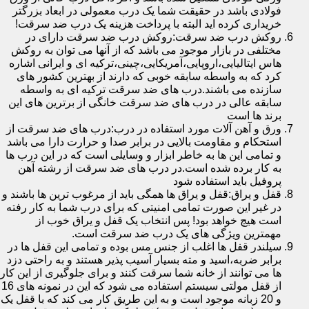
فولادی باشد در حقیقت شما یک درب معمولی در ابعاد بزرگتر
خریداری کرده اید البته با پرداخت هزینه یک درب ضد سرقت!
روکش درب ضد سرقت:روکش درب ضد سرقت دارای در
مختلفی در بازار موجود می باشد که از آنها می توان به روکش
هاس ایتالیایی،اروپایی،آمریکایی،چینی،ترکیه ای و ایرانی اشاره
کرد که به واسطه سابقه خوبی که دارند از بهترین کشور های
سازنده می باشند.درب های ضد سرقت ترکیه ای به واسطه
سابقه عالی در درب های ضد سرقت خانگی از برترین های این
برند ها است
ورق و آهن آلات مورد استفاده در درب:درب های ضد سرقت از
استحکام و مقاومت بالایی در برابر صدا و حرارت دارا می باشد
و تمامی این ها به خاطر ابزار و وسایلی است که در این درب ها
به کار برده شده است.در درب های ضد سرقت از رشته آهن
پروفیل باید استفاده شود
قفل و یراق:قفل و یراق ها همگی باید از مرغوب ترین ها باشند و
در غیر این صورت تمامی امنیتی که برای درب شما به کار رفته
است هیچ خواهد بود! پس انتخاب یک قفل و یراق خوب از
مهمترین ویژگی های یک درب ضد سرقت است.
سیلندر قفل ها اغلب از جنس مس بوده و تمامی این قفل ها در
برابر ضربه،اسید و مته بسیار آسیب پذیر هستند و به راحتی دزد
ها می توانند از خانه شما سرقت کنند و برای جلوگیری از این کار
از قفل مولتی سیستم استفاده می شود که این در نمونه های 16
و 20 زبانه موجود است و به این طریق کار می کند که با قفل یک