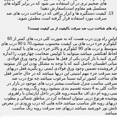
های ضخیم تری در آن استفاده می شود که در برابر گلوله های
مسلسل هم مقاوم است)سفارش دهید!
کیفیت دستگیره ها و ابزار یراقی که در ساخت درب های ضد
سرقت مورد استفاده قرار گرفته است مطمئن شوید.
راه های شناخت درب ضد سرقت باکیفیت از بی کیفیت چیست؟
اولین راه وزن درب هست که به صورت کلی درب های کمتر از 60
کیلوگرم جزء درب های بی کیفیت محسوب میشود،70 تا 90 درب های
متوسط و درب های 90 کیلوگرم و بالاتر جزء درب های با کیفیت از
لحاظ آهنکشی میباشد.میتوانید با کولیس ضخامت چهارچوب را اندازه
گیری کنید.با باز کردن یکی از قفل ها میتوانید از وجود ورق فولادی
میانی اطمینان حاصل کنید که با توجه به مشکل بودن این کار میتونید
از فروشنده تضمین وجود ورق فولادی ایمنی رو بگیرید.قفل دربهای
ضد سرقت جزء مهم امنیتی این دربها میباشد که در حال حاضر قفل
های ساخت کشور ترکیه نسبتا مرغوب میباشد.چه نوع درب ضد
سرقتی مناسب منزل شماست.بیشتر درب های موجود در بازار در
حالت کلی به 4 دسته تقسیم بندی میشود.رویه رنگ،رویه پی وی
سی،رویه ام دی اف ملامینه،رویه فلز،در داخل آپارتمان با راهروی
پوشیده هرنوع دربی میتوان استفاده کرد.در مناطق شمالی و مطوب
دربهای رویه فلز مناسب میباشد.خانه هایی که درب ورودی در معرض
تابش نور خورشید میباشد دربهای ضد سرقت رویه رنگ مناسب
میباشد.