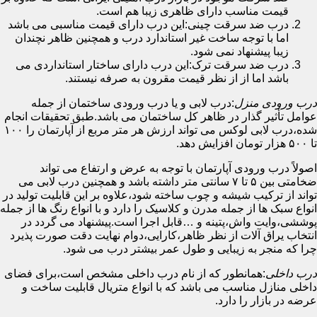
قیمت مناسب دارای ظاهری زیبا هم است.
درب ضد سرقت چینی:این درب دارای قیمت مناسبی می باشد
اما با توجه ساخت غیر استاندارد درب و همچنین ظاهر نچندان
زیبا پیشنهاد نمی شود.
درب ضد سرقت ترک:این درب دارای ساختار استانداردی می
باشد اما از از نظر قیمت مقرون به صرفه نیستند.
درب ورودی منزل
:درب لابی و یا درب ورودی ساختمان از جمله
عوامل تأثیر گذار در ظاهر کل ساختمان می باشد.طبق تحقیقات انجام
شده،درب لابی لوکس می تواند ارزش هر متر مربع از آپارتمان را ۱۰۰
تا ۵۰۰ هزار تومان افزایش دهد.
اصولاً درب ورودی آپارتمان با توجه به عرض و ارتفاع می تواند
ضخامتی بین ۵ تا ۷ سانتی متر داشته باشد و همچنین درب لابی می
تواند از ترکیب شیشه و چوب ساخته شود،علاوه بر این قابلیت تولید در
انواع سبک ها از جمله مدرن و کلاسیک را دارد و با انواع رنگ ها از جمله
پوششی،وایت واش،پتینه و …قابل اجرا است.پیشنهاد می گردد در
انتخاب یراق آلات از نظر ظاهر،کارایی،دوام نهایت دقت صورت پذیرد
چرا که منجر به زیبایی و طول عمر بیشتر درب می شود.
درب داخلی
:همانطور که از نام درب داخلی مشخص است،برای فضای
داخلی منازل مناسب می باشد که با انواع متریال قابلیت ساخت و
عرضه در بازار را دارد.