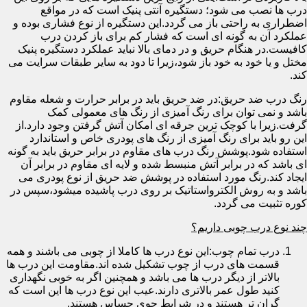
درب ها نصب می شود؛ دستگیره آنتی پنیک است که در مواقع
اضطراری به راحتی باز می گردد.این دستگیره از نوع فشاری بوده و
عملکرد آن به گونه ای است که فشار کم برای باز کردن درب
کافیست.در هنگام حریق و در دمای بالا نباید عملکرد دستگیره پنیک
مختل و یا خود به خود باز شود،زیرا تا دود به سایر طبقات سرایت می
کند.
رنگ درب ضد حریق:در ضد حریق باید در برابر حرارت و شعله مقاوم
باشد و نمی توان برای رنگ آمیزی از رنگ های معمولی کمک
گرفت.زیرا با کوچک ترین جرقه ای امکان آتش گرفتن وجود دارد.از
این رو باید برای رنگ آمیزی از رنگ های پودری خاص و استاندارد
استفاده شود.پوشش رنگ درب های مقاوم در برابر حریق باید به گونه
ای باشد که در برابر آتش منبسط شده و لایه ای مقاوم در برابر آن
ایجاد کند.رنگ مورد استفاده در پوشش ضد حریق از نوع پودری می
باشد و به روش الکترواستاتیک بر روی درب پاشیده میشود،سپس در
کوره تثبیت می گردد.
چند نوع درب چوبی داریم؟
درب تمام چوب:این نوع درب ها کاملا از چوبی می باشند و همه
قسمت های درب از چوب تشکیل شده اند.مقاومت این درب ها
بالاتر از دیگر درب ها می باشد و همچنین اگر به خوبی نگهداری
کنید طول عمر بالاتری دارند.عیب این نوع درب ها این است که
گران تر هستند و در شرایط جوی حساس هستند.