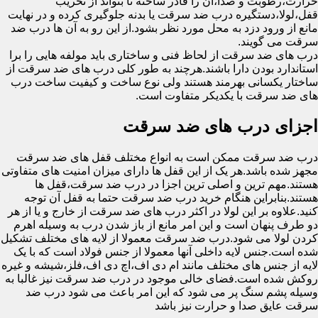
حرارت،رطوبت و صدا،آن را قادر ساخته تا بتواند از تخریب
قفل،لولا،دستگیره درب ضد سرقت یا بدنه جلوگیری کرده و در نهایت
مانع از ورود دزد به محل مورد نظر بشود.از این رو به آن ها درب ضد
سرقت می گویند.
درب های ضد سرقت از لحاظ فنی و ساختاری باید مولفه هایی را برا
استاندارد بودن دارا باشند.هرچند به طور کلی درب های ضد سرقت از
ساختار یکسانی بهرمند هستند ولی نوع ساخت و کیفیت ساخت درب
های ضد سرقت با یکدیکر متفاوت است.
اجزای درب های ضد سرقت
درب ضد سرقت ممکن است به انواع مختلف قفل های ضد سرقت
مجهز شده باشد.هر یک از این قفل ها دارای میزان امنیت های متفاوتی
هستند.مهم ترین و اصلی ترین اجزا در درب ضد سرقت،قفل ها
هستند.بنابراین هنگام خرید درب ضد سرقت حتما به قفل آن توجه
کنید.علاوه بر این لولا در اکثر درب های ضد سرقت از خارج و یا از هر
دو طرف پنهان است و این امر مانع از باز شدن درب به وسیله اهرم
کردن لولا می شود.درب ضد سرقت معمولا از لایه های مختلف تشکیل
شده است.جنس لایه داخلی آنها معمولا از جنس فولاد است که با یک
لایه از جنس های مختلف مانند ام دی اف،اچ دی اف،فلز،شیشه و غیره
روکش شده است.فضای خالی موجود در درب ضد سرقت نیز غالبا به
وسیله پشم سنگ پر می شود که این امر باعث می شود درب ضد
سرقت عایق صدا و حرارت نیز باشد