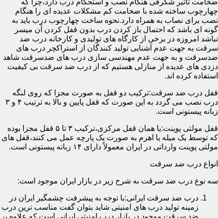
ضخامت تأثیر شگرفی هنگام نصب و استحکام درب دارد،چرا که
چهارچوب ساخته شده با ضخامت کم مشکلات عدیده ای را هنگام
نصب برای نصاب به همراه دارد.نحوه ساخت چهارچوب درب باید به
گونه ای باشد که احتمال باز کردن درب بدون قفل کردن آن میسر
نباشد امروزه در برخی از کارگاه های تولیدی و کارخانه درب ضد
سرقت به جهت عدم آشنایی تولید کنندگان از استراکچر درب های
ضدسرقت و به جهت عدم مهندسی سازی درب های ضدسرقت شاهد
دزدی های عدیده از منازلی هستیم که از درب ضد سرقت بی کیفیت
استفاده کرده اند.
قفل درب ضد سرقت:ترکیب دو قفل به صورت مجزا که روی لنگه
درب نصب می گردد به این صورت که قفل پایین و بالا به ترتیب ۴ و ۳
زبانه پیستونی است.
قفل مولتی پوینت:یا همان قفل مرکزی،ترکیب ۳ تا ۵ قفل مجزا بوده
که توسط یک میله یا اهرم به صورت یک پارچه عمل می کنند،قفل های
مولتی پوینت وارداتی در ایران معمولاً دارای ۱۴ زبانه پیستونی است.
انواع درب ضد سرقت
سه نوع درب ضد سرقت به شرح زیر در بازار ایران موجود است:
درب ضد سرقت ایرانی:با توجه به پیشرفت چشمگیر ایران در
زمینه تولید درب های امنیتی شاید بتوان گفت مناسب ترین درب
ضد سرقت موجود در بازار درب امنیتی ایرانی است که علاوه بر