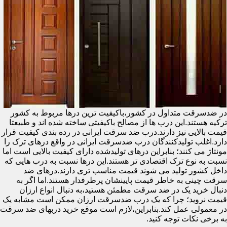
در ضدسرقت متداول در کشور،باکیفیت ترین درها مربوط به کشور
ترکیه هستند.این درب ها از مصالح باکیفیتی ساخته شده اند و طبیعتا
قیمت بالایی نیز دارند.درب ضد سرقت ایرانی در رده بندی کیفیت قرار
دارد.اغلب تولیدکنندگان درب ضدسرقت ایرانی در واقع درهای ترک را
مونتاژ می کنند؛ بنابراین درهای تولیدشده دارای کیفیت بالایی است اما
نسبت به نوع ترک اقتصادی تر هستند.این درها نسبت به درب هایی که
داخل کشور تولید می شوند قیمت مناسب تری دارند.درهای ضد
سرقت چینی به خاطر قیمت پایینشان پرطرفدار هستند.اما اگر به
دنبال خرید یک در ضد سرقت مطمئن هستید،به دنبال انواع ارزان
قیمت نروید؛ چرا که یک درب ضدسرقت ارزان ممکن است مشابه یک
در معمولی عمل کند.بنابراین،لازم است موقع خرید دربهای ضد سرقت
به برخی نکات توجه کنید.