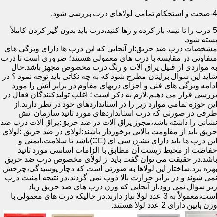
4-صحت و استحکام تمامی لولاهای درب بررسی شود.
5-درب را تا نیمه باز کرده و رها کنید،درب باید بدون گیر کردن کاملاً
بسته شود.
مشخصات درب ضد حریق:از آنجایی که این درب ها دارای ویژگی های
متفاوتی در مقایسه با درب های معمولی هستند؛ ضروری است تا درب
به مواردی از قبیل یراق آلات و رنگ درب مخصوص مجهز باشد.حال
شاید این سوال برایتان مطرح شود که به چه نکاتی باید توجه نمود ؟ در
ادامه ویژگی های فنی و اجزای دربهای مقاوم در برابر آتش را مورد
بررسی قرار می دهیم.لازم به ذکر است ؛ اغلب تولیدکنندگان فعال در
این حوزه تمامی موارد زیر را در استانداردهای خود در نظر دارند.از
طرفی در صورتی که درب استانداردهای مورد تائید سازمان آتش
نشانی را داشته باشد،مجوز یراق آلات در ضد حریق:یراق آلات درب ضد
حریق باید از مقاومت بالایی برخوردار باشند:لولای در ضد حریق :لولای
این درب ها باید دارای نشان سی ای (CE)باشد تا سلامت،ایمنی و
حفاظت از محیط زیست آن مطابق با الزامات اساسی مورد تائید
باشد.در حقیقت می توان گفت باید از لولای مخصوص درب ضد حریق
بهره برد.ساختار این لولاها به صورتی است که دچار پوسیدگی،چرخش
نمی شوند و در برابر حرارت بالا ذوب نمی گردند،در نتیجه امنیت درب
زیر سوال نمی رود.از آنجایی که وزن درب های ضد حریق زیاد
است،معمولاً به 3 عدد لولا نیاز دارند.در حالیکه درب های معمولی با
وزن پایین دارای 2 عدد لولا هستند.