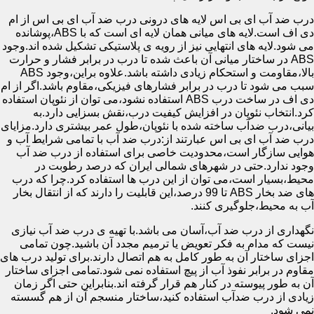
درب ضد آب ای بی اس لایه های درونی درب ضد آب ای بی اس از ام
دی اف است.لایه های میانی همان لایه ای است که با ABS،پوشانده
می شود.لایه های انتهایی نیز از رویه ی پلاستیکی تشکیل شده اند.وجود
ABS در ساختار میانی آن باعث شده تا درب در برابر فشار و حرارت
بالا،مقاومت و استحکام زیادی داشته باشد.علاوه براین،وجود ABS
سبب می شود تا درب در برابر فشارهای فیزیکی،مقاوم باشد.اگر از ام
دی اف در ساخت درب ABS استفاده نشود،می توان از نئوپان استفاده
کرد.انتخاب نئوپان در افزایش کیفیت درب،نقش بسزایی دارد.به
بیانی،درب ضدآب ساخته شده با نئوپان،طول عمر بیشتری دارد.مزایای
درب ضد آب ای بی اس عبارتند از:درب ضد آب با تمامی شرایط آب و
هوایی سازگار است،محدودیت خاصی برای استفاده از درب ضد آب
وجود ندارد.حتی در شهرهای شمالی ایران که درصد رطوبت در
محیط،بسیار است،می توان از این درب ها استفاده کرد.چرا که درب
های ضد بخار ABS تا 99 درصد،این قابلیت را دارند که از انتقال بخار
آب به محیط،جلوگیری کنند.
نگهداری از درب ضد آب،آسان می باشد.با تهیه ی درب ضد آب نیازی
نیست که مدام به فکر تعویض یا ترمیم مجدد آن باشید.چون تمامی
اجزای ساختار آن به طور کامل به هم اتصال دارند.برای تولید درب های
مقاوم در برابر نفوذ آب از پیچ استفاده نمی شود.تمامی اجزای ساختار
آن به طور پیوسته در کنار هم قرار گرفته اند.بنابراین حتی اگر زمان
زیادی از درب ضدآب استفاده کنید،ساختار منسجم آن از هم گسسته
نمی شود.