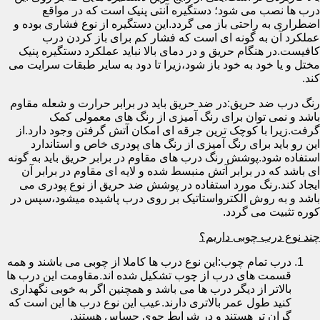
درب ها نصب می شود؛ دستگیره آنتی پنیک است که در مواقع
اضطراری به راحتی باز می گردد.این دستگیره از نوع فشاری بوده و
عملکرد آن به گونه ای است که فشار کم برای باز کردن درب
کافیست.در هنگام حریق و در دمای بالا نباید عملکرد دستگیره پنیک
مختل و یا خود به خود باز شود،زیرا تا دود به سایر طبقات سرایت می
کند.
رنگ درب ضد حریق:در ضد حریق باید در برابر حرارت و شعله مقاوم
باشد و نمی توان برای رنگ آمیزی از رنگ های معمولی کمک
گرفت.زیرا با کوچک ترین جرقه ای امکان آتش گرفتن وجود دارد.از
این رو باید برای رنگ آمیزی از رنگ های پودری خاص و استاندارد
استفاده شود.پوشش رنگ درب های مقاوم در برابر حریق باید به گونه
ای باشد که در برابر آتش منبسط شده و لایه ای مقاوم در برابر آن
ایجاد کند.رنگ مورد استفاده در پوشش ضد حریق از نوع پودری می
باشد و به روش الکترواستاتیک بر روی درب پاشیده میشود،سپس در
کوره تثبیت می گردد.
چند نوع درب چوبی داریم؟
درب تمام چوب:این نوع درب ها کاملا از چوبی می باشند و همه
قسمت های درب از چوب تشکیل شده اند.مقاومت این درب ها
بالاتر از دیگر درب ها می باشد و همچنین اگر به خوبی نگهداری
کنید طول عمر بالاتری دارند.عیب این نوع درب ها این است که
گران تر هستند و در شرایط جوی حساس هستند.