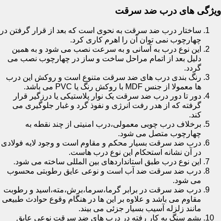
ویژگی های درب ضد سرقت
ساختار درب ضد سرقت به نحوی است که بعد از قرار گرفتن در
چهارچوب نمی توان آن را اهرم کاری کرد.
این نوع درب به آسانی و به سرعت نصب می شود و به همین
دلیل بعد از اتمام مراحل ساخت و ساز در چهارچوب نصب می
گردد.
رنگ بندی درب های ضد سرقت متنوع است و روکش این درب
ها معمولا از جنس MDF با روکش رنگ یا PVC می باشد.
دور تا دور درب ضد سرقت یک نوار پلاستیکی یا درزگیر قرار
گرفته که از هدر رفت انرژی و نفوذ گرد و غبار جلوگیری می
کند.
برخلاف درب چوبی معمولی،درب امنیتی از چند نقطه به
چهارچوب متصل می شود.
درب ضد سرقت بسیار محکم و مقاوم است و وجود لایه فولادی
در آن نشانه استحکام این نوع درب هاست.
این نوع درب طبق استانداردهای بین المللی ساخته می شود.
درب ضد سرقت ضد آب است و نوعی عایق رطوبتی محسوب
می شود.
درب ضد سرقت در برابر گرما،سرما،برش،مته،اسید و رطوبت
مقاوم می باشد و علاوه بر این ها در هنگام وقوع حوادث طبیعی
مانند زلزله آسیب بسیار جزئی می بیند.
پشم سنگ به کار رفته در درب های ضد سرقت نوعی عایق