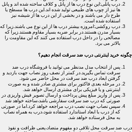
درب پانلی:این نوع درب ها از پانل و کلاف ساخته شده اند و پانل
ها نیز از چوب های طبیعی تولید شده اند.این درب ها مسطح یا
طرح دار می باشند و در بخشی از این درب ها از شیشه نیز
استفاده شده است.
درب روکشی:امروزه بیشتر درب ها از این نوع می باشند.زیرا که
بسیار مدرن هستند.در برابر ضربه بسیار مقاوم هستند.زیرا که
مصالحی را در داخل درب استفاده می کنند که این مقاومت را
بالاتر می برد.
چگونه خرید اینترنتی درب ضد سرقت انجام دهیم؟
پس از انتخاب مدل مدنظر می توانید با فروشگاه درب ضد
سرقت تماس بگیرید.در کمتر از نصف روز نصاب جهت بازدید و
گرفتن ابعاد درب ضد سرقت در محل حاضر می شود.
در مرحله بعدی فاکتور برای مشتری صادر شده و به صورت
اینترنتی و یا فیزیکی برای مشتری ارسال خواهد شد.
پس از واریز مبلغ پیش پرداخت و ارسال تصویر فیش واریزی در
صورتی که درب ضد سرقت سفارشی باشد،ساخته خواهد شد
سپس نصاب جهت نصب درب مراجعه خواهد کرد.اما در صورتی
که از درب با ابعاد استاندارد استفاده شود،درب به همراه نصاب
به محل فرستاده خواهد شد.
درب ضد سرقت محل تلاقی دو مفهوم متضاد،یعنی ظرافت و نفوذ