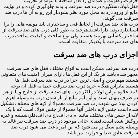
حرارت،رطوبت و صدا،آن را قادر ساخته تا بتواند از تخریب
قفل،لولا،دستگیره درب ضد سرقت یا بدنه جلوگیری کرده و در نهایت
مانع از ورود دزد به محل مورد نظر بشود.از این رو به آن ها درب ضد
سرقت می گویند.
درب های ضد سرقت از لحاظ فنی و ساختاری باید مولفه هایی را برا
استاندارد بودن دارا باشند.هرچند به طور کلی درب های ضد سرقت از
ساختار یکسانی بهرمند هستند ولی نوع ساخت و کیفیت ساخت درب
های ضد سرقت با یکدیکر متفاوت است.
اجزای درب های ضد سرقت
درب ضد سرقت ممکن است به انواع مختلف قفل های ضد سرقت
مجهز شده باشد.هر یک از این قفل ها دارای میزان امنیت های متفاوتی
هستند.مهم ترین و اصلی ترین اجزا در درب ضد سرقت،قفل ها
هستند.بنابراین هنگام خرید درب ضد سرقت حتما به قفل آن توجه
کنید.علاوه بر این لولا در اکثر درب های ضد سرقت از خارج و یا از هر
دو طرف پنهان است و این امر مانع از باز شدن درب به وسیله اهرم
کردن لولا می شود.درب ضد سرقت معمولا از لایه های مختلف تشکیل
شده است.جنس لایه داخلی آنها معمولا از جنس فولاد است که با یک
لایه از جنس های مختلف مانند ام دی اف،اچ دی اف،فلز،شیشه و غیره
روکش شده است.فضای خالی موجود در درب ضد سرقت نیز غالبا به
وسیله پشم سنگ پر می شود که این امر باعث می شود درب ضد
سرقت عایق صدا و حرارت نیز باشد