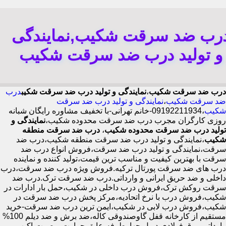
رب ضد سرقت شکیب,نمایندگی
و تولید درب ضد سرقت شکیب
درب ضد سرقت شکیب
،
نمایندگی و تولید درب ضد سرقت شکیب
درب
ضد سرقت شکیب
،
نمایندگی و تولید درب ضد سرقت
شکیب
،09192211934-خانم تهرانی-با تخفیف مشاوره رایگان شبانه
روزی کارگران مجرب درب ضد سرقت محدوده شکیب،
نمایندگی و
تولید درب ضد سرقت محدوده شکیب
،
درب ضد سرقت منطقه
شکیب
،نمایندگی و تولید درب ضد سرقت منطقه شکیب،درب ضد
سرقت،نمایندگی و تولید درب ضد سرقت،فروش انواع درب ضد
سرقت با بهترین کیفیت و مناسب ترین قیمت،تولید کننده و نماینده
درب های ضد سرقت پورتال ترکیه.فروش ویژه درب ضد سرقت،درب
داخلی و ضد حریق ایرانی و وارداتی.درب ضد سرقت ترک.درب ضد
سرقت روکش ترک،فروش درب داخلی در شکیب،حمل بار ادارات در
شکیب،فروش درب با نرخ اتحادیه،مرکز پخش درب ضد سرقت در
شکیب،فروش درب لابی در شکیب،ایمن ترین درب ضد سرقت-خرید
مستقیم از کارخانه قفل گاوصندوقی کاله،ضد برش و ضد دیلم 100%
وارداتی،ورق فولادی دوبل چهارطرفه،عایق حرارت و صوت،اکیپ