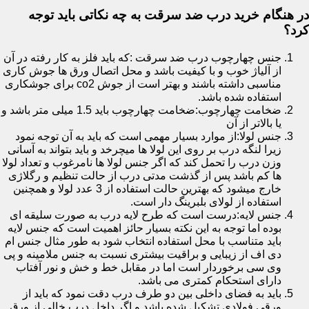
در هنگام خرید درب ضد سرقت به چه نکاتی باید توجه
کرد؟
جنس چهارچوب درب ضد سرقت :که باید فلز به کار رفته در آن
از آلیاژ خوب و با کیفیت باشد و محل اتصال ورق ها جوش کاری
مناسبی داشته باشند و بهتر است از جوش co2 برای جوشکاری
استفاده شده باشد.
ضخامت چهارچوب:ضخامت چهارچوب باید 1.5 میلی متر باشد و
یا بالاتر از آن
جنس لولا:از موارد بسیار مهمی است که باید به آن توجه نمود
زیرا لنگه درب بر روی این لولا ها میچرخد و باید بتواند به آسانی
وزن درب را تحمل کند که اگر جنس لولا ها نامرغوب و تعداد لولا
ها کم باشد پس از گذشت مدتی درب از حالت تنظیم و رگلاژی
خارج میشود که بهترین حالت استفاده از 3 عدد لولا و همچنین
استفاده از لولای بلبرینگ دار است.
جنس لایه:درست است که طرح لایه درب به صورت سلیقه ای
بوده اما توجه به این نکته بسیار حائز اهمیت است که جنس لایه
باید متناسب با محل استفاده انتخاب شود به طور مثال جنس ام
دی اف از زیبایی و براقیت بیشتری نسبت به جنس ملامینه و پی
وی سی برخوردار است اما در مقابل خط و خش و نور آفتاب
دارای استحکام کمتری می باشد.
باید به فضای داخلی بین دو طرف درب دقت نمود که باید از
ورقی فولادی تشکیل شده باشد و اگر داخل درب خالی از ورق