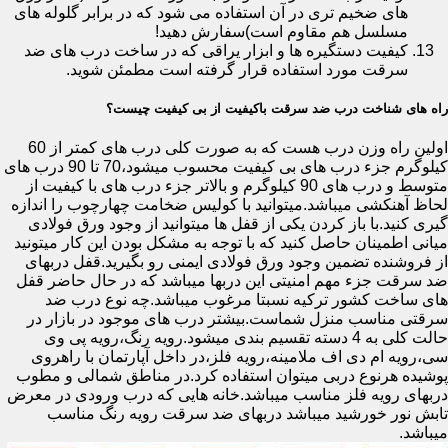
های ضخیم تری در آن استفاده می شود که در برابر گلوله های
مسلسل هم مقاوم است)سفارش دهید!
کیفیت دستگیره ها و ابزار یراقی که در ساخت درب های ضد
سرقت مورد استفاده قرار گرفته است مطمئن شوید.
راه های شناخت درب ضد سرقت باکیفیت از بی کیفیت چیست؟
اولین راه وزن درب هست که به صورت کلی درب های کمتر از 60
کیلوگرم جزء درب های بی کیفیت محسوب میشود،70 تا 90 درب های
متوسط و درب های 90 کیلوگرم و بالاتر جزء درب های با کیفیت از
لحاظ آهنکشی میباشد.میتوانید با کولیس ضخامت چهارچوب را اندازه
گیری کنید.با باز کردن یکی از قفل ها میتوانید از وجود ورق فولادی
میانی اطمینان حاصل کنید که با توجه به مشکل بودن این کار میتونید
از فروشنده تضمین وجود ورق فولادی ایمنی رو بگیرید.قفل دربهای
ضد سرقت جزء مهم امنیتی این دربها میباشد که در حال حاضر قفل
های ساخت کشور ترکیه نسبتا مرغوب میباشد.چه نوع درب ضد
سرقتی مناسب منزل شماست.بیشتر درب های موجود در بازار در
حالت کلی به 4 دسته تقسیم بندی میشود.رویه رنگ،رویه پی وی
سی،رویه ام دی اف ملامینه،رویه فلز،در داخل آپارتمان با راهروی
پوشیده هرنوع دربی میتوان استفاده کرد.در مناطق شمالی و مطوب
دربهای رویه فلز مناسب میباشد.خانه هایی که درب ورودی در معرض
تابش نور خورشید میباشد دربهای ضد سرقت رویه رنگ مناسب
میباشد.