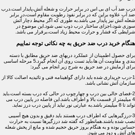
درب ضد آب ای بی اس در برابر حرارت و شعله آتش،پایدار است.درب
ضد آب علاوه براین که در برابر نفوذ رطوبت مقاوم است،در برابر
شعله آتش نیز پایدار می باشد.به طوری که اگر محیط دچار آتش
سوزی شود،اجزای ساختار درب ذوب نمی شود.این موضوع در
شرایطی که فشار و حرارت محیط زیاد است،برقرار می باشد.
هنگام خرید درب ضد حریق به چه نکاتی توجه نماییم
برای حصول اطمینان از عملکرد دربهای ضد حریق مطابق با دسته
بندی و مقاومت آن ها،باید تست روی آن انجام گیرد.5 مرحله اساسی
برای آزمایش در ضد حریق به شرح زیر انجام می گیرد:
1-درب خریداری شده باید دارای گواهینامه فنی و تائیدیه اصالت کالا از
سازمان آتش نشانی باشد.
2-فضای خالی بین درب و چهارچوب در حالی که درب بسته است،باید
4 میلیمتر از قسمت بالا و اطراف باشد.این فاصله در پایین درب می
تواند تا 8 میلیمتر باشد.به عبارتی نور نباید از پایین درب درز نماید.
3-درزگیرهایی که اطراف درب هستند باید دقیق و بدون هیچ آسیبی
نصب شده باشند.همانطور که گفته شد درزگیرها نسبت به حرارت
حساس بوده و به هنگام بروز حریق حجیم شده و مانع از پخش شعله
های آتش و دود می شود.