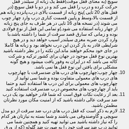
سویچ (به معنای قفل موقت)فقط یک زبانه از سیلندر قفل
حرکت کرده و درب را قفل می کند و در دو با قفل سویچ (در
قفل های 20 تایی )پنج زبانه از قسمت بالای درب،پانزده زبانه هم
از قسمت بالا،وسط و پایین قسمت کناری درب وارد چهار چوب
می شوند (در نسخه های 16 تایی در هر طرف به جای پنج زبانه
از چهار زبانه استفاده می شود.)و تمامی این قفل از نوع فولادی
بوده و زمانی که سارق قصد سرقت از شما را داشته باشد،با
وارد کردن ضربه مغزی سیلندر آسیب خواهد دید و در هیچ
شرایطی قادر به باز کردن این درب نخواهد بود و زبانه ها کاملا
در جای خود محکم خواهند ماند.این نکته را در نظر داشته باشید
بهترین نوع قفل موجود در جهان برای کشور ترکیه و شرکت
کاله می باشد که در ایران به وفور یافت میشود و هیچ گونه
مشکلی برای یافتن این نوع قفل ها نمی باشد.
چهار چوب:چهارچوب های درب های ضدسرقت با چهارچوب
های درب های معمولی متفاوت بوده و شما نمی توانید از
چهارچوب های معمولی برای این درب ها استفاده کنید و حتما
باید از چهارچوب های مخصوص درب ضدسرقت استفاده کنید
بعد از رعایت نکات فوق است که شما قادر خواهید بود یک درب
ضد سرقت عالی داشته باشید که از امنیت مکان مورد نظرتان
مطمئن باشید.
لازم به ذکر است که قفل درب های درب ضد سرقت از دو مدل
سویچی و گاوصندوقی می باشند و شما بسته به نیازتان هر کدام
را که نیاز داشته باشید می توانید تهیه کنید و همچنین شما می
توانید درب ضد سرقت خود را به صورت ضد گلوله (که از ورق