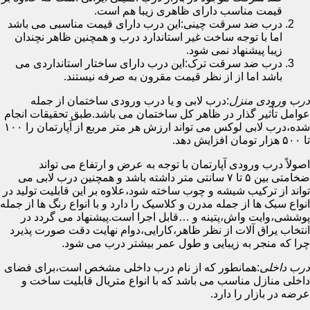
قیمت مناسب دارای ظاهری زیبا هم است.
درب ضد سرقت چینی:این درب دارای قیمت مناسبی می باشد
اما با توجه ساخت غیر استاندارد درب و همچنین ظاهر نچندان
زیبا پیشنهاد نمی شود.
درب ضد سرقت ترک:این درب دارای ساختار استانداردی می
باشد اما از از نظر قیمت مقرون به صرفه نیستند.
درب ورودی منزل
:درب لابی و یا درب ورودی ساختمان از جمله
عوامل تأثیر گذار در ظاهر کل ساختمان می باشد.طبق تحقیقات انجام
شده،درب لابی لوکس می تواند ارزش هر متر مربع از آپارتمان را ۱۰۰
تا ۵۰۰ هزار تومان افزایش دهد.
اصولاً درب ورودی آپارتمان با توجه به عرض و ارتفاع می تواند
ضخامتی بین ۵ تا ۷ سانتی متر داشته باشد و همچنین درب لابی می
تواند از ترکیب شیشه و چوب ساخته شود،علاوه بر این قابلیت تولید در
انواع سبک ها از جمله مدرن و کلاسیک را دارد و با انواع رنگ ها از جمله
پوششی،وایت واش،پتینه و …قابل اجرا است.پیشنهاد می گردد در
انتخاب یراق آلات از نظر ظاهر،کارایی،دوام نهایت دقت صورت پذیرد
چرا که منجر به زیبایی و طول عمر بیشتر درب می شود.
درب داخلی
:همانطور که از نام درب داخلی مشخص است،برای فضای
داخلی منازل مناسب می باشد که با انواع متریال قابلیت ساخت و
عرضه در بازار را دارد.