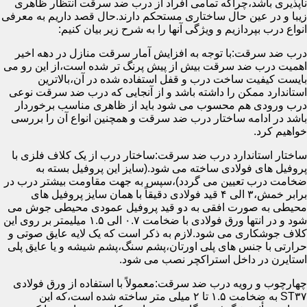
ناپذیری باشد،چراکه تمامی افراد از درب ضد سرقت انتظار ظاهری
زیبا و در عین حال ساختاری مستحکم دارند.حال قصد داریم به معرفی
انواع درب بپردازیم و ویژگی آنها را به شرح زیر بیان کنیم:
درب ضد سرقت:با توجه به افزایش آمار سرقت منازل در دهه اخیر
اهمیت درب ضد سرقت بیش از پیش پرنگ تر شده است،از این رو می
بایست کیفیت ساخت درب و قفل استفاده شده در آن،بالاترین
استاندارد ممکن را داشته باشد و از آنجایی که درب ضد سرقت نوعی
درب ورودی هم محسوب می شود باید از ظاهری مناسب برخوردار
باشد در ادامه ساختار درب ضد سرقت و همچنین انواع آن را بررسی
خواهیم کرد.
ساختار استاندارد درب ضد سرقت:ساختار درب از یک کلاف فلزی با
پروفیل های فولادی ساخته می شود.(سایز این پروفیل بسته به
ضخامت درب تعیین می گردد)،سپس به جهت مقاومت بیشتر درب در
برابر خمش،۳ الی ۴ قید فولادی دقیقاً با همان سایز پروفیل های
محیطی به صورت افقی به دو قید پروفیل عمودی محیطی جوش می
شود و در انتها ورق فولادی با ضخامت ۰.۷ الی ۱.۵ میلیمتر بر روی این
کلاف جوشکاری می شود.لازم به ذکر است که یک لایه عایق صوتی و
حرارتی با جنس های پلی اورتان،پشم سنگ،پشم شیشه و یا عایق پلی
استایرن در داخل استراکچر نصب می شود.
چهارچوب و رویه درب ضد سرقت:معمولاً با استفاده از ورق فولادی
ST۳۷ به ضخامت ۱.۵ تا ۲ میلی متر ساخته شده است،که این