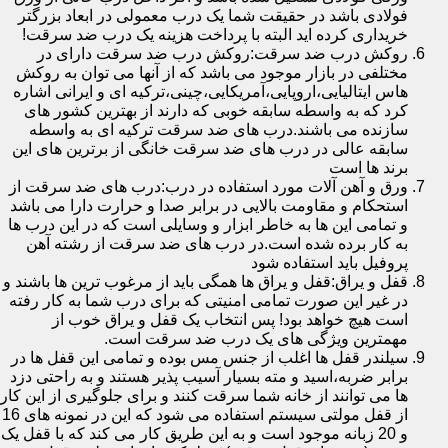
فولادی باشد در حقیقت شما یک درب معمولی در ابعاد بزرگتر
خریداری کرده اید البته با پرداخت هزینه یک درب ضد سرقت!
روکش درب ضد سرقت:روکش درب ضد سرقت دارای در
مختلفی در بازار موجود می باشد که از آنها می توان به روکش
هاس ایتالیایی،اروپایی،آمریکایی،چینی،ترکیه ای و ایرانی اشاره
کرد که به واسطه سابقه خوبی که دارند از بهترین کشور های
سازنده می باشند.درب های ضد سرقت ترکیه ای به واسطه
سابقه عالی در درب های ضد سرقت خانگی از برترین های این
برند ها است
ورق و آهن آلات مورد استفاده در درب:درب های ضد سرقت از
استحکام و مقاومت بالایی در برابر صدا و حرارت دارا می باشد
و تمامی این ها به خاطر ابزار و وسایلی است که در این درب ها
به کار برده شده است.در درب های ضد سرقت از رشته آهن
پروفیل باید استفاده شود
قفل و یراق:قفل و یراق ها همگی باید از مرغوب ترین ها باشند و
در غیر این صورت تمامی امنیتی که برای درب شما به کار رفته
است هیچ خواهد بود! پس انتخاب یک قفل و یراق خوب از
مهمترین ویژگی های یک درب ضد سرقت است.
سیلندر قفل ها اغلب از جنس مس بوده و تمامی این قفل ها در
برابر ضربه،اسید و مته بسیار آسیب پذیر هستند و به راحتی دزد
ها می توانند از خانه شما سرقت کنند و برای جلوگیری از این کار
از قفل مولتی سیستم استفاده می شود که این در نمونه های 16
و 20 زبانه موجود است و به این طریق کار می کند که با قفل یک