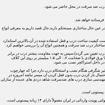
اد درب ضد سرقت در محل حاضر می شود.
فرستاده خواهد شد.
ر عین حال ساختاری مستحکم دارند.حال قصد داریم به معرفی انواع
 کیفیت ساخت درب و قفل استفاده شده در آن،بالاترین استاندارد
اختار درب ضد سرقت و همچنین انواع آن را بررسی خواهیم کرد.
درب تعیین می گردد)،سپس به جهت مقاومت بیشتر درب در برابر
خمش،۳ الی ۴ قید فولادی دقیقاً با همان سایز پروفیل های محیطی به صورت افقی به دو قید پروفیل عمودی محیطی جوش می شود و در انتها ورق فولادی با ضخامت ۰.۷ الی ۱.۵ میلیمتر بر روی این کلاف
 در داخل استراکچر نصب می شود.
۱.۵ تا ۲ میلی متر ساخته شده است،که این ضخامت تأثیر شگرفی هنگام نصب و استحکام درب دارد،چرا که چهارچوب
حتمال باز کردن درب بدون قفل کردن آن میسر نباشد امروزه در
م مهندسی سازی درب های ضدسرقت شاهد دزدی های عدیده از منازلی