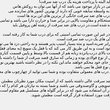
ید البته با پرداخت هزینه یک درب ضد سرقت!
بازار موجود می باشد که از آنها می توان به روکش هاس
که به واسطه سابقه خوبی که دارند از بهترین کشور های سازنده می
رب های ضد سرقت خانگی از برترین های این برند ها است
حکام و مقاومت بالایی در برابر صدا و حرارت دارا می باشد و تمامی
برده شده است.در درب های ضد سرقت از رشته آهن پروفیل باید
و در غیر این صورت تمامی امنیتی که برای درب شما به کار رفته است
یژگی های یک درب ضد سرقت است.
بر ضربه،اسید و مته بسیار آسیب پذیر هستند و به راحتی دزد ها می توا
ه می شود که این در نمونه های 16 و 20 زبانه موجود است و به این طریق کار می کند که با 
قفل از نوع فولادی بوده و زمانی که سارق قصد سرقت از شما را داشته ب
 در جای خود محکم خواهند ماند.این نکته را در نظر داشته باشید بهتری
 نوع قفل ها نمی باشد.
ای معمولی متفاوت بوده و شما نمی توانید از چهارچوب های معمولی
ضد سرقت عالی داشته باشید که از امنیت مکان مورد نظرتان مطمئن ب
 و گاوصندوقی می باشند و شما بسته به نیازتان هر کدام را که نیاز 
 آن استفاده می شود که در برابر گلوله های مسلسل هم مقاوم است
قت مورد استفاده قرار گرفته است مطمئن شوید.