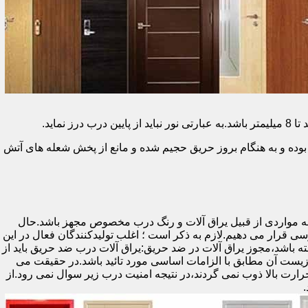
وده و به هنگام بروز حریق حجیم شده و مانع از پخش شعله های آتش
ه مواردی از قبیل یراق آلات و رنگ درب مخصوص مجهز باشد.حال
رسی قرار می دهیم.لازم به ذکر است ؛ اغلب تولیدکنندگان فعال در این
ته باشد،مجوز یراق آلات در ضد حریق:یراق آلات درب ضد حریق باید از
ای نشان سی ای (CE)باشد تا سلامت،ایمنی و حفاظت از محیط زیست آن مطابق با الزامات اساسی مورد تائید باشد.در حقیقت می
رت بالا ذوب نمی گردند،در نتیجه امنیت درب زیر سوال نمی رود.از