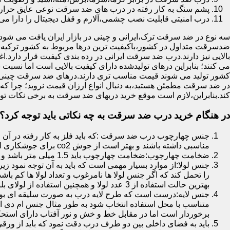
پشم سنگ به کار رفته در درب های ضد سرقت نوعی عایق حرارتی
درب امنیتی قابلیت نصب چشمی،آلارم و قفل دیجیتال را دارا می 
سه نوع در ضد سرقت ترک،ایرانی و چینی در بازار ایران یافت می شود.ا
ضدسرقت متداول در کشور،باکیفیت ترین درها مربوط به کشور ترکیه هس
بالایی نیز دارند.درب ضد سرقت ایرانی در رده بندی کیفیت قرار دارد.
می کنند؛ بنابراین درهای تولیدشده دارای کیفیت بالایی است اما نسبت 
کشور تولید می شوند قیمت مناسب تری دارند.درهای ضد سرقت چینی به 
در ضد سرقت مطمئن هستید،به دنبال انواع ارزان قیمت نروید؛ چرا
کند.بنابراین،لازم است موقع خرید دربهای ضد سرقت به برخی نکات توج
در هنگام خرید درب ضد سرقت به چه نکاتی باید توجه کرد؟
جنس چهارچوب درب ضد سرقت :که باید فلز به کار رفته در آن ا
مناسبی داشته باشند و بهتر است از جوش co2 برای جوشکاری استفاده شده باشد.
ضخامت چهارچوب:ضخامت چهارچوب باید 1.5 میلی متر باشد و یا بالاتر از آن
جنس لولا:از موارد بسیار مهمی است که باید به آن توجه نمود زیرا
را تحمل کند که اگر جنس لولا ها نامرغوب و تعداد لولا ها کم 
بهترین حالت استفاده از 3 عدد لولا و همچنین استفاده از لولای بلبرینگ دار است.
جنس لایه:درست است که طرح لایه درب به صورت سلیقه ای بوده ا
متناسب با محل استفاده انتخاب شود به طور مثال جنس ام دی ا
برخوردار است اما در مقابل خط و خش و نور آفتاب دارای استح
باید به فضای داخلی بین دو طرف درب دقت نمود که باید از ورق