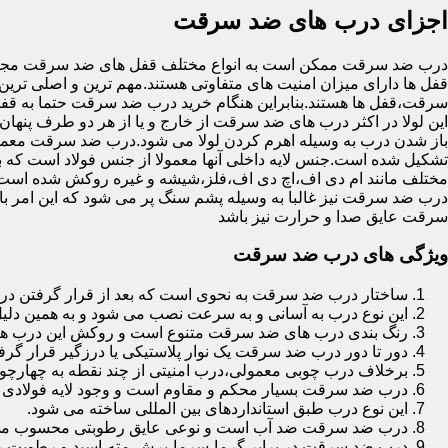
اجزای درب های ضد سرقت
درب ضد سرقت ممکن است به انواع مختلف قفل های ضد سرقت مجهز 
قفل ها دارای میزان امنیت های متفاوتی هستند.مهم ترین و اصلی ترین
سرقت،قفل ها هستند.بنابراین هنگام خرید درب ضد سرقت حتما به قفل 
این لولا در اکثر درب های ضد سرقت از خارج و یا از هر دو طرف پنهان 
باز شدن درب به وسیله اهرم کردن لولا می شود.درب ضد سرقت معمولا
تشکیل شده است.جنس لایه داخلی آنها معمولا از جنس فولاد است که با
مختلف مانند ام دی اف،اچ دی اف،فلز،شیشه و غیره روکش شده است
درب ضد سرقت نیز غالبا به وسیله پشم سنگ پر می شود که این امر
سرقت عایق صدا و حرارت نیز باشد
ویژگی های درب ضد سرقت
ساختار درب ضد سرقت به نحوی است که بعد از قرار گرفتن در چ
این نوع درب به آسانی و به سرعت نصب می شود و به همین دلی
رنگ بندی درب های ضد سرقت متنوع است و روکش این درب ها معمولا از جنس MDF با روکش
دور تا دور درب ضد سرقت یک نوار پلاستیکی یا درزگیر قرار گرفت
برخلاف درب چوبی معمولی،درب امنیتی از چند نقطه به چهارچ
درب ضد سرقت بسیار محکم و مقاوم است و وجود لایه فولادی د
این نوع درب طبق استانداردهای بین المللی ساخته می شود.
درب ضد سرقت ضد آب است و نوعی عایق رطوبتی محسوب می
درب ضد سرقت در برابر گرما،سرما،برش،مته،اسید و رطوبت مقاوم