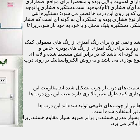
رای اهمییت بالایی بوده و منحصرا برای مواقع اضطراری
 ای)و فشاری (تاچ)موجود است.دستگیره فشاری با توجه
ایی که بر روی این درب ها نصب می شود؛ دستگیره آنتی
ز نوع فشاری بوده و عملکرد آن به گونه ای است که فشار
کرد دستگیره پنیک مختل و یا خود به خود باز شود،زیرا تا
شد و نمی توان برای رنگ آمیزی از رنگ های معمولی کمک
رو باید برای رنگ آمیزی از رنگ های پودری خاص و
ه گونه ای باشد که در برابر آتش منبسط شده و لایه ای
 نوع پودری می باشد و به روش الکترواستاتیک بر روی درب
ه قسمت های درب از چوب تشکیل شده اند.مقاومت این
هداری کنید طول عمر بالاتری دارند.عیب این نوع درب ها
ها نیز از چوب های طبیعی تولید شده اند.این درب ها
 نیز استفاده شده است.
بسیار مدرن هستند.در برابر ضربه بسیار مقاوم هستند.زیرا
الاتر می برد.