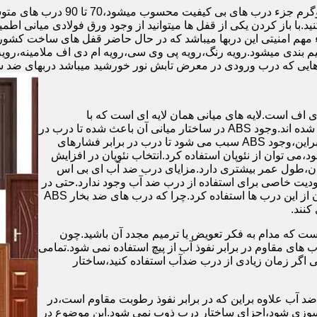
.با باز کردن یکی از قفل ها میتوانید از وجود ورق فولادی میانی اطمی
 مهم امنیتی این دربها میباشد که در حال حاضر قفل های ساخت کشو
ب های موجود در بازار در حالت کلی به 4 دسته تقسیم بندی میشود.رویه رنگ،رویه پی وی سی،رویه 
هایی که درب ورودی در معرض تابش نور خورشید میباشد دربهای ضد 
اف است.لایه های میانی همان لایه ای است که با
ABS،پوشانده می شود.لایه های انتهایی نیز از رویه ی پلاستیکی تشکیل شده اند.وجود ABS در ساختار میانی آن باعث شده تا درب در
برابر فشار و حرارت بالا،مقاومت و استحکام زیادی داشته باشد.علاوه براین،وجود ABS سبب می شود تا درب در برابر فشارهای
ر از ام دی اف در ساخت درب ABS استفاده نشود،می توان از نئوپان استفاده کرد.انتخاب نئوپان در افزایش
پان،طول عمر بیشتری دارد.مزایای درب ضد آب ای بی اس
دیت خاصی برای استفاده از درب ضد آب وجود ندارد.حتی در
شهرهای شمالی ایران که درصد رطوبت در محیط،بسیار است،می توان از این درب ها استفاده کرد.چرا که درب های ضد بخار ABS
ست که مدام به فکر تعویض یا ترمیم مجدد آن باشید.چون
ب های مقاوم در برابر نفوذ آب از پیچ استفاده نمی شود.تمامی
حتی اگر زمان زیادی از درب ضدآب استفاده کنید،ساختار
 آب علاوه براین که در برابر نفوذ رطوبت مقاوم است،در
ش سوزی شود،اجزای ساختار درب ذوب نمی شود.این موضوع در