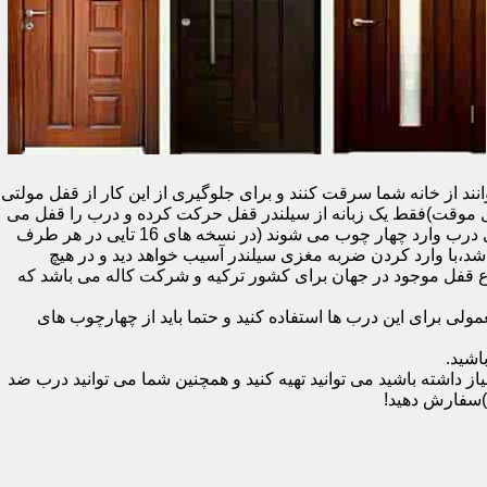
نند از خانه شما سرقت کنند و برای جلوگیری از این کار از قفل مولتی
قفل یک سویچ (به معنای قفل موقت)فقط یک زبانه از سیلندر قفل حرکت کرده و درب را قفل می
کند و در دو با قفل سویچ (در قفل های 20 تایی )پنج زبانه از قسمت بالای درب،پانزده زبانه هم از قسمت بالا،وسط و پایین قسمت کناری درب وارد چهار چوب می شوند (در نسخه های 16 تایی در هر طرف
اشد،با وارد کردن ضربه مغزی سیلندر آسیب خواهد دید و در هیچ
ن نوع قفل موجود در جهان برای کشور ترکیه و شرکت کاله می باشد که
 برای این درب ها استفاده کنید و حتما باید از چهارچوب های
اشید.
داشته باشید می توانید تهیه کنید و همچنین شما می توانید درب ضد
)سفارش دهید!