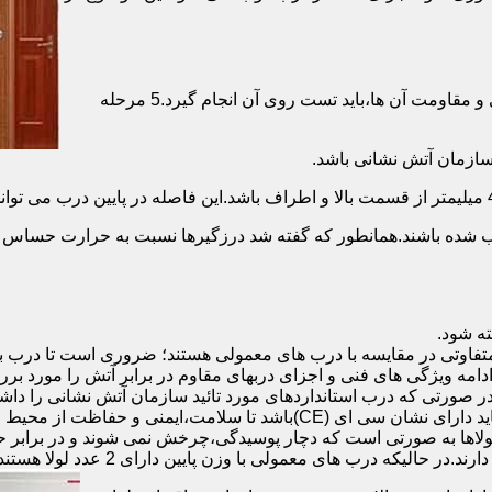
برای حصول اطمینان از عملکرد دربهای ضد حریق مطابق با دسته بندی و مقاومت آن ها،باید تست روی آن انجام گیرد.5 مرحله
صب شده باشند.همانطور که گفته شد درزگیرها نسبت به حرارت حساس ب
تفاوتی در مقایسه با درب های معمولی هستند؛ ضروری است تا درب ب
 ادامه ویژگی های فنی و اجزای دربهای مقاوم در برابر آتش را مورد بر
 در صورتی که درب استانداردهای مورد تائید سازمان آتش نشانی را داش
مقاومت بالایی برخوردار باشند:لولای در ضد حریق :لولای این درب ها باید دار
لاها به صورتی است که دچار پوسیدگی،چرخش نمی شوند و در برابر حرا