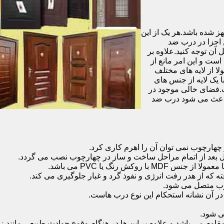
شده باشد.هر یک از این
 اجزا در درب ضد
آن توجه کنید.علاوه بر
است و این امر مانع از
 از لایه های مختلف
 یک لایه از جنس های
.فضای خالی موجود در
 باعث می شود درب ضد
هارچوب نمی توان آن را اهرم کاری کرد.
ل بعد از اتمام مراحل ساخت و ساز در چهارچوب نصب می گردد.
 رنگ یا PVC می باشد.
ه که از هدر رفت انرژی و نفوذ گرد و غبار جلوگیری می کند.
وب متصل می شود.
ر آن نشانه استحکام این نوع درب هاست.
 شود.
 می باشد و علاوه بر این ها در هنگام وقوع حوادث طبیعی مانند زل