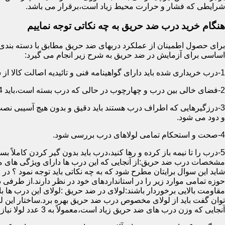
شرایطی که فشار و حرارت محیط زیاد است،برقرار می باشد.
هنگام خرید درب ضد حریق به چه نکاتی توجه نماییم
اساسی برای آزمایش در ضد حریق به شرح زیر انجام می گیرد:
1-درب خریداری شده باید دارای گواهینامه فنی و تائیدیه اصالت کالا از سازمان آتش نشانی باشد.
2-فضای خالی بین درب و چهارچوب در حالی که درب بسته است،باید 4 میلیمتر از قسمت بالا و اطراف باشد.این فاصله در پایین درب می تواند تا 8 میلیمتر باشد.به عبارتی نور نباید از پایین درب درز نماید.
3-درزگیرهایی که اطراف درب هستند باید دقیق و بدون هیچ آسیبی ن
و دود می شود.
4-صحت و استحکام تمامی لولاهای درب بررسی شود.
5-درب را تا نیمه باز کرده و رها کنید،درب باید بدون گیر کردن کاملاً بسته شود.
مشخصات درب ضد حریق:از آنجایی که این درب ها دارای ویژگی های م
شاید این سوال برایتان مطرح شود که به چه نکاتی باید توجه نمود ؟ در
حوزه تمامی موارد زیر را در استانداردهای خود در نظر دارند.از طرفی
توان گفت باید از لولای مخصوص درب ضد حریق بهره برد.ساختار این لو
آنجایی که وزن درب های ضد حریق زیاد است،معمولاً به 3 عدد لولا نیاز دارند.در حالیکه درب های معمولی با وزن پایین دارای 2 عدد لولا هستند.