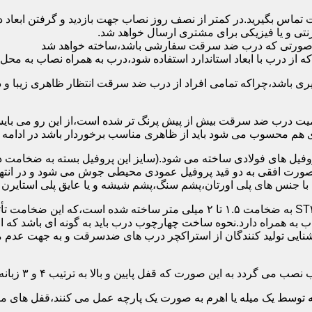
 تماس بگیرید.در کمتر از نصف روز نصاب جهت بازدید و گرفتن ابع
نتی و یا فیزیکی برای مشتری ارسال خواهد شد.
در صورتی که درب ضد سرقت سفارشی باشد،ساخته خواهد شد
 درب با ابعاد استاندارد استفاده شود،درب به همراه نصاب به محل 
ی باشد،چراکه تمامی افراد از درب ضد سرقت انتظار ظاهری زیبا و د
یت درب ضد سرقت بیش از پیش پرنگ تر شده است،از این رو می بایست
هم محسوب می شود باید از ظاهری مناسب برخوردار باشد در ادامه س
وفیل های فولادی ساخته می شود.(سایز این پروفیل بسته به ضخامت 
با جنس های پلی اورتان،پشم سنگ،پشم شیشه و یا عایق پلی استایرن
چهارچوب و رویه درب ضد سرقت:معمولاً با استفاده از ورق فولادی ST۳۷ به ضخامت 
به همراه دارد.نحوه ساخت چهارچوب درب باید به گونه ای باشد که ا
آشنایی تولید کنندگان از استراکچر درب های ضدسرقت و به جهت عد
این صورت که قفل پایین و بالا به ترتیب ۴ و ۳ زبانه پیستونی است.