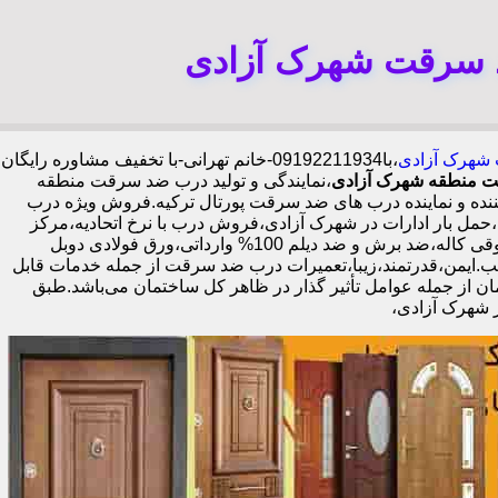
د سرقت شهرک آزادی
 شهرک آزادی
،با
09192211934-خانم تهرانی-با تخفیف مشاوره رایگان
 منطقه شهرک آزادی
،نمایندگی و تولید درب ضد سرقت منطقه
ده و نماینده درب های ضد سرقت پورتال ترکیه.فروش ویژه درب
بار ادارات در شهرک آزادی،فروش درب با نرخ اتحادیه،مرکز
پخش درب ضد سرقت در شهرک آزادی،فروش درب لابی در شهرک آزادی،ایمن ترین درب ضد سرقت-خرید مستقیم از کارخانه قفل گاوصندوقی کاله،ضد برش و ضد دیلم 100% وارداتی،ورق فولادی دوبل
اله،نصب 2 ساعته.بیش از 9 سال سابقه.کیفیت بالا و قیمت مناسب.ایمن،قدرتمند،زیبا،تعمیرات درب ضد سرقت از جمله خدمات قابل
ن از جمله عوامل تأثیر گذار در ظاهر کل ساختمان می‌باشد.طبق