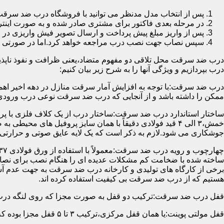
پس از انتخاب مدل مدنظر می توانید با فروشگاه درب ضد سرقت
در مرحله بعدی فاکتور برای مشتری صادر شده و به صورت اینتر
پس از واریز مبلغ پیش پرداخت و ارسال تصویر فیش واریزی 
سپس نصاب جهت نصب درب مراجعه خواهد کرد.اما در صورتی که از
درب ضد سرقت محل تلاقی دو مفهوم متضاد،یعنی ظرافت و نفوذ ناپذیر
درب بپردازیم و ویژگی آنها را به شرح زیر بیان کنیم:
درب ضد سرقت:با توجه به افزایش آمار سرقت منازل در دهه اخیر اهم
ممکن را داشته باشد و از آنجایی که درب ضد سرقت نوعی درب ورودی 
ساختار استاندارد درب ضد سرقت:ساختار درب از یک کلاف فلزی با پر
جوشکاری می شود.لازم به ذکر است که یک لایه عایق صوتی و حرارتی 
ساخته شده با ضخامت کم مشکلات عدیده ای را هنگام نصب برای نصاب 
برخی از کارگاه های تولیدی و کارخانه درب ضد سرقت به جهت عدم 
هستیم که از درب ضد سرقت بی کیفیت استفاده کرده اند.
قفل درب ضد سرقت:ترکیب دو قفل به صورت مجزا که روی لنگه درب نصب می گردد به 
قفل مولتی پوینت:یا همان قفل مرکزی،ترکیب ۳ تا ۵ قفل مجزا بوده که توسط یک میله یا اهرم به صورت یک پارچه عمل می کنند،قفل های مولتی پوینت وارداتی در ایران معمولاً دارای ۱۴ زبانه پیستونی است.