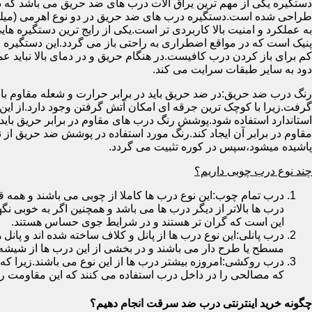
دستگیره یکی از مهم ترین یراق آلات درب های ضد حریق می باشد که دا
طراحی شده است.دستگیره درب های ضد حریق در دو نوع اهرمی (میله
به عملکرد و امنیت بالا کاربردی تر است.یکی از رایج ترین دستگیره ه
پنیک است که در مواقع اضطراری به راحتی باز می گردد.این دستگیره ا
کم برای باز کردن درب کافیست.در هنگام حریق و در دمای بالا نباید عمل
دود به سایر طبقات سرایت می کند.
رنگ درب ضد حریق:در ضد حریق باید در برابر حرارت و شعله مقاوم با
گرفت.زیرا با کوچک ترین جرقه ای امکان آتش گرفتن وجود دارد.از این 
استاندارد استفاده شود.پوشش رنگ درب های مقاوم در برابر حریق باید ب
مقاوم در برابر آن ایجاد کند.رنگ مورد استفاده در پوشش ضد حریق از
پاشیده میشود،سپس در کوره تثبیت می گردد.
چند نوع درب چوبی داریم؟
درب تمام چوب:این نوع درب ها کاملا از چوبی می باشند و هم
درب ها بالاتر از دیگر درب ها می باشد و همچنین اگر به خوبی نگ
این است که گران تر هستند و در شرایط جوی حساس هستند.
درب پانلی:این نوع درب ها از پانل و کلاف ساخته شده اند و پانل 
مسطح یا طرح دار می باشند و در بخشی از این درب ها از شیشه
درب روکشی:امروزه بیشتر درب ها از این نوع می باشند.زیرا که 
که مصالحی را در داخل درب استفاده می کنند که این مقاومت را ب
چگونه خرید اینترنتی درب ضد سرقت انجام دهیم؟