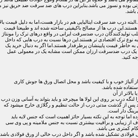
 بوده و نسوز می باشد.بنابراین درب های ضد سرقت ضد حریق نیز می
باشد.
لبته درب ضد سرقت ایتالیایی هم در بازار هست،اما به دلیل قیمت بال
تند.این درب ها از مصالح باکیفیتی ساخته شده اند و طبیعتا قیمت
اغلب تولیدکنندگان درب ضدسرقت ایرانی در واقع درهای ترک را مونتاژ
به نوع ترک اقتصادی تر هستند.این درها نسبت به درب هایی که داخل
خاطر قیمت پایینشان پرطرفدار هستند.اما اگر به دنبال خرید یک
 که یک درب ضدسرقت ارزان ممکن است مشابه یک در معمولی عمل
ه کنید.
ز آلیاژ خوب و با کیفیت باشد و محل اتصال ورق ها جوش کاری
 لنگه درب بر روی این لولا ها میچرخد و باید بتواند به آسانی وزن درب
باشد پس از گذشت مدتی درب از حالت تنظیم و رگلاژی خارج میشود که
ما توجه به این نکته بسیار حائز اهمیت است که جنس لایه باید
ف از زیبایی و براقیت بیشتری نسبت به جنس ملامینه و پی وی سی
کام کمتری می باشد.
ی فولادی تشکیل شده باشد و اگر داخل درب خالی از ورق فولادی باشد