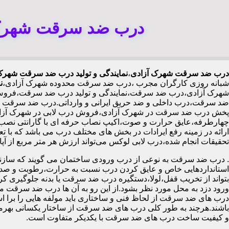
درب ضد سرقت شهرک آ
درب ضد سرقت شهرک آزادی
،
نمایندگی و تولید درب ضد سرقت شهرک 
شبانه روزی کارگران مجرب
،درب ضد سرقت محدوده شهرک آزادی،
ن
شهرک آزادی،درب ضد سرقت،نمایندگی و تولید درب ضد سرقت،فروش ان
ضد سرقت،درب داخلی و ضد حریق ایرانی و وارداتی.درب ضد سرقت ت
ارائه در زمینه رفع ایرادات در بخش های مختلف درب می باشد که با 
تحقیقات انجام شده،درب لابی لوکس می‌تواند ارزش هر متر مربع از آپارتمان را ۱۰۰ تا ۵۰۰ هزار تومان افزایش دهد،درب ضد سرقت چینی
.
درب ضد سرقت به نوعی از درب ورودی ساختمان می گویند که سازنده
استانداردهایی خاص و عایق کردن درب نسبت به حرارت،رطوبت و صدا،آ
بتواند از تخریب قفل،لولا،دستگیره درب ضد سرقت یا بدنه جلوگیری کرده
ورود دزد به محل مورد نظر بشود.از این رو به آن ها درب ضد سرقت می
درب های ضد سرقت از لحاظ فنی و ساختاری باید مولفه هایی را برا استا
باشند.هرچند به طور کلی درب های ضد سرقت از ساختار یکسانی بهرم
و کیفیت ساخت درب های ضد سرقت با یکدیکر متفاوت است.