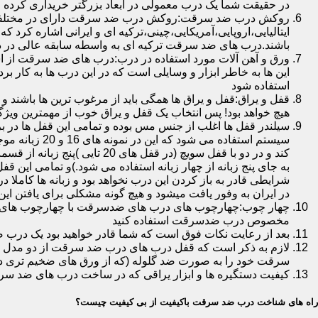
در حقیقت شما یک درب معمولی در ابعاد بزرگتر خریداری کرده ا
روکش درب ضد سرقت:روکش درب ضد سرقت دارای در مختلفی در 
ایتالیایی،اروپایی،آمریکایی،چینی،ترکیه ای و ایرانی اشاره کرد 
باشند.درب های ضد سرقت ترکیه ای به واسطه سابقه عالی در د
ورق و آهن آلات مورد استفاده در درب:درب های ضد سرقت از است
این ها به خاطر ابزار و وسایلی است که در این درب ها به کار 
استفاده شود
قفل و یراق:قفل و یراق ها همگی باید از مرغوب ترین ها باشند 
هیچ خواهد بود! پس انتخاب یک قفل و یراق خوب از مهمترین و
سیلندر قفل ها اغلب از جنس مس بوده و تمامی این قفل ها در برا
سیستم استفاد
به جای پنج زبانه از چهار زبانه استفاده می شود.)و تمامی این 
شرایطی قادر به باز کردن این درب نخواهد بود و زبانه ها کاملا
در ایران به وفور یافت میشود و هیچ گونه مشکلی برای یافتن این
چهار چوب:چهارچوب های درب های ضدسرقت با چهارچوب های درب ه
مخصوص درب ضدسرقت استفاده کنید
بعد از رعایت نکات فوق است که شما قادر خواهید بود یک درب 
لازم به ذکر است که قفل درب های درب ضد سرقت از دو مدل سویچی
سرقت خود را به صورت ضد گلوله (که از ورق های ضخیم تری در
کیفیت دستگیره ها و ابزار یراقی که در ساخت درب های ضد سر
راه های شناخت درب ضد سرقت باکیفیت از بی کیفیت چیست؟