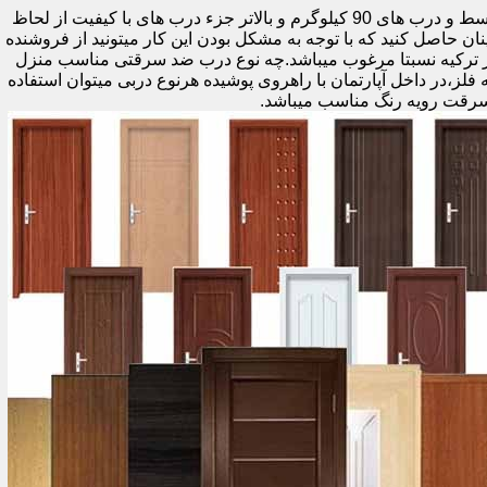
اولین راه وزن درب هست که به صورت کلی درب های کمتر از 60 کیلوگرم جزء درب های بی کیفیت محسوب میشود،70 تا 90 درب های متوسط و درب های 90 کیلوگرم و بالاتر جزء درب های با کیفیت از لحاظ
نان حاصل کنید که با توجه به مشکل بودن این کار میتونید از فروشنده
ر ترکیه نسبتا مرغوب میباشد.چه نوع درب ضد سرقتی مناسب منزل
ام دی اف ملامینه،رویه فلز،در داخل آپارتمان با راهروی پوشیده هرنوع دربی میتوان استفاده
سرقت رویه رنگ مناسب میباشد.