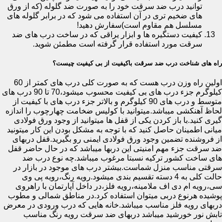
توانید درب ضد سرقت خود را به صورت ضد گلوله (که از ورق
های ضخیم تری در آن استفاده می شود که در برابر گلوله های
مسلسل هم مقاوم است)سفارش دهید!
کیفیت دستگیره ها و ابزار یراقی که در ساخت درب های ضد
سرقت مورد استفاده قرار گرفته است مطمئن شوید.
راه های شناخت درب ضد سرقت باکیفیت از بی کیفیت چیست؟
اولین راه وزن درب هست که به صورت کلی درب های کمتر از 60
کیلوگرم جزء درب های بی کیفیت محسوب میشود،70 تا 90 درب های
متوسط و درب های 90 کیلوگرم و بالاتر جزء درب های با کیفیت از
لحاظ آهنکشی میباشد.میتوانید با کولیس ضخامت چهارچوب را اندازه
گیری کنید.با باز کردن یکی از قفل ها میتوانید از وجود ورق فولادی
میانی اطمینان حاصل کنید که با توجه به مشکل بودن این کار میتونید
از فروشنده تضمین وجود ورق فولادی ایمنی رو بگیرید.قفل دربهای
ضد سرقت جزء مهم امنیتی این دربها میباشد که در حال حاضر قفل
های ساخت کشور ترکیه نسبتا مرغوب میباشد.چه نوع درب ضد
سرقتی مناسب منزل شماست.بیشتر درب های موجود در بازار در
حالت کلی به 4 دسته تقسیم بندی میشود.رویه رنگ،رویه پی وی
سی،رویه ام دی اف ملامینه،رویه فلز،در داخل آپارتمان با راهروی
پوشیده هرنوع دربی میتوان استفاده کرد.در مناطق شمالی و مطوب
دربهای رویه فلز مناسب میباشد.خانه هایی که درب ورودی در معرض
تابش نور خورشید میباشد دربهای ضد سرقت رویه رنگ مناسب