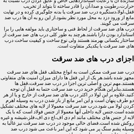
سازنده آن با رعایت استانداردهایی خاص و عایق کردن درب نسبت به
حرارت،رطوبت و صدا،آن را قادر ساخته تا بتواند از تخریب
قفل،لولا،دستگیره درب ضد سرقت یا بدنه جلوگیری کرده و در نهایت
مانع از ورود دزد به محل مورد نظر بشود.از این رو به آن ها درب ضد
سرقت می گویند.
درب های ضد سرقت از لحاظ فنی و ساختاری باید مولفه هایی را برا
استاندارد بودن دارا باشند.هرچند به طور کلی درب های ضد سرقت از
ساختار یکسانی بهرمند هستند ولی نوع ساخت و کیفیت ساخت درب
های ضد سرقت با یکدیکر متفاوت است.
اجزای درب های ضد سرقت
درب ضد سرقت ممکن است به انواع مختلف قفل های ضد سرقت
مجهز شده باشد.هر یک از این قفل ها دارای میزان امنیت های متفاوتی
هستند.مهم ترین و اصلی ترین اجزا در درب ضد سرقت،قفل ها
هستند.بنابراین هنگام خرید درب ضد سرقت حتما به قفل آن توجه
کنید.علاوه بر این لولا در اکثر درب های ضد سرقت از خارج و یا از هر
دو طرف پنهان است و این امر مانع از باز شدن درب به وسیله اهرم
کردن لولا می شود.درب ضد سرقت معمولا از لایه های مختلف تشکیل
شده است.جنس لایه داخلی آنها معمولا از جنس فولاد است که با یک
لایه از جنس های مختلف مانند ام دی اف،اچ دی اف،فلز،شیشه و غیره
روکش شده است.فضای خالی موجود در درب ضد سرقت نیز غالبا به
وسیله پشم سنگ پر می شود که این امر باعث می شود درب ضد