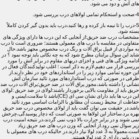
های آتش و دود می شود.
4-صحت و استحکام تمامی لولاهای درب بررسی شود.
5-درب را تا نیمه باز کرده و رها کنید،درب باید بدون گیر کردن کاملاً
بسته شود.
مشخصات درب ضد حریق:از آنجایی که این درب ها دارای ویژگی های
متفاوتی در مقایسه با درب های معمولی هستند؛ ضروری است تا درب
به مواردی از قبیل یراق آلات و رنگ درب مخصوص مجهز باشد.حال
شاید این سوال برایتان مطرح شود که به چه نکاتی باید توجه نمود ؟ در
ادامه ویژگی های فنی و اجزای دربهای مقاوم در برابر آتش را مورد
بررسی قرار می دهیم.لازم به ذکر است ؛ اغلب تولیدکنندگان فعال در
این حوزه تمامی موارد زیر را در استانداردهای خود در نظر دارند.از
طرفی در صورتی که درب استانداردهای مورد تائید سازمان آتش
نشانی را داشته باشد،مجوز یراق آلات در ضد حریق:یراق آلات درب ضد
حریق باید از مقاومت بالایی برخوردار باشند:لولای در ضد حریق :لولای
این درب ها باید دارای نشان سی ای (CE)باشد تا سلامت،ایمنی و
حفاظت از محیط زیست آن مطابق با الزامات اساسی مورد تائید
باشد.در حقیقت می توان گفت باید از لولای مخصوص درب ضد حریق
بهره برد.ساختار این لولاها به صورتی است که دچار پوسیدگی،چرخش
نمی شوند و در برابر حرارت بالا ذوب نمی گردند،در نتیجه امنیت درب
زیر سوال نمی رود.از آنجایی که وزن درب های ضد حریق زیاد
است،معمولاً به 3 عدد لولا نیاز دارند.در حالیکه درب های معمولی با
وزن پایین دارای 2 عدد لولا هستند.