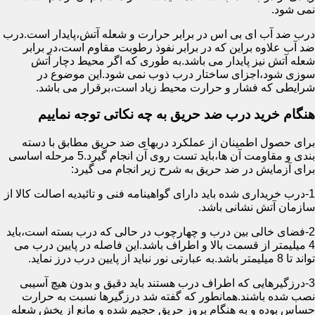
نمی شود.
درب ضد آب ای بی اس در برابر حرارت و شعله آتش،پایدار است.درب
ضد آب علاوه براین که در برابر نفوذ رطوبت مقاوم است،در برابر
شعله آتش نیز پایدار می باشد.به طوری که اگر محیط دچار آتش
سوزی شود،اجزای ساختار درب ذوب نمی شود.این موضوع در
شرایطی که فشار و حرارت محیط زیاد است،برقرار می باشد.
هنگام خرید درب ضد حریق به چه نکاتی توجه نماییم
برای حصول اطمینان از عملکرد دربهای ضد حریق مطابق با دسته
بندی و مقاومت آن ها،باید تست روی آن انجام گیرد.5 مرحله اساسی
برای آزمایش در ضد حریق به شرح زیر انجام می گیرد:
1-درب خریداری شده باید دارای گواهینامه فنی و تائیدیه اصالت کالا از
سازمان آتش نشانی باشد.
2-فضای خالی بین درب و چهارچوب در حالی که درب بسته است،باید
4 میلیمتر از قسمت بالا و اطراف باشد.این فاصله در پایین درب می
تواند تا 8 میلیمتر باشد.به عبارتی نور نباید از پایین درب درز نماید.
3-درزگیرهایی که اطراف درب هستند باید دقیق و بدون هیچ آسیبی
نصب شده باشند.همانطور که گفته شد درزگیرها نسبت به حرارت
حساس بوده و به هنگام بروز حریق حجیم شده و مانع از پخش شعله