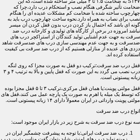
ST۳۷ به ضخامت ۱.۵ تا ۲ میلی متر ساخته شده است،که این
ضخامت تأثیر شگرفی هنگام نصب و استحکام درب دارد،چرا که
چهارچوب ساخته شده با ضخامت کم مشکلات عدیده ای را هنگام
نصب برای نصاب به همراه دارد.نحوه ساخت چهارچوب درب باید به
گونه ای باشد که احتمال باز کردن درب بدون قفل کردن آن میسر
نباشد امروزه در برخی از کارگاه های تولیدی و کارخانه درب ضد
سرقت به جهت عدم آشنایی تولید کنندگان از استراکچر درب های
ضدسرقت و به جهت عدم مهندسی سازی درب های ضدسرقت شاهد
دزدی های عدیده از منازلی هستیم که از درب ضد سرقت بی کیفیت
استفاده کرده اند.
قفل درب ضد سرقت:ترکیب دو قفل به صورت مجزا که روی لنگه
درب نصب می گردد به این صورت که قفل پایین و بالا به ترتیب ۴ و ۳
زبانه پیستونی است.
قفل مولتی پوینت:یا همان قفل مرکزی،ترکیب ۳ تا ۵ قفل مجزا بوده
که توسط یک میله یا اهرم به صورت یک پارچه عمل می کنند،قفل های
مولتی پوینت وارداتی در ایران معمولاً دارای ۱۴ زبانه پیستونی است.
انواع درب ضد سرقت
سه نوع درب ضد سرقت به شرح زیر در بازار ایران موجود است:
درب ضد سرقت ایرانی:با توجه به پیشرفت چشمگیر ایران در
زمینه تولید درب های امنیتی شاید بتوان گفت مناسب ترین درب