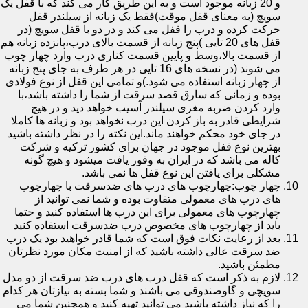
و 20 زبانه موجود است و به این طریق کار می کند که با قفل یک
سویچ (به معنای قفل موقت)فقط یک زبانه از سیلندر قفل
حرکت کرده و درب را قفل می کند و در دو با قفل سویچ (در
قفل های 20 تایی )پنج زبانه از قسمت بالای درب،پانزده زبانه هم
از قسمت بالا،وسط و پایین قسمت کناری درب وارد چهار چوب
می شوند (در نسخه های 16 تایی در هر طرف به جای پنج زبانه
از چهار زبانه استفاده می شود.)و تمامی این قفل از نوع فولادی
بوده و زمانی که سارق قصد سرقت از شما را داشته باشد،با
وارد کردن ضربه مغزی سیلندر آسیب خواهد دید و در هیچ
شرایطی قادر به باز کردن این درب نخواهد بود و زبانه ها کاملا
در جای خود محکم خواهند ماند.این نکته را در نظر داشته باشید
بهترین نوع قفل موجود در جهان برای کشور ترکیه و شرکت
کاله می باشد که در ایران به وفور یافت میشود و هیچ گونه
مشکلی برای یافتن این نوع قفل ها نمی باشد.
چهار چوب:چهارچوب های درب های ضدسرقت با چهارچوب
های درب های معمولی متفاوت بوده و شما نمی توانید از
چهارچوب های معمولی برای این درب ها استفاده کنید و حتما
باید از چهارچوب های مخصوص درب ضدسرقت استفاده کنید
بعد از رعایت نکات فوق است که شما قادر خواهید بود یک درب
ضد سرقت عالی داشته باشید که از امنیت مکان مورد نظرتان
مطمئن باشید.
لازم به ذکر است که قفل درب های درب ضد سرقت از دو مدل
سویچی و گاوصندوقی می باشند و شما بسته به نیازتان هر کدام
را که نیاز داشته باشید می توانید تهیه کنید و همچنین شما می