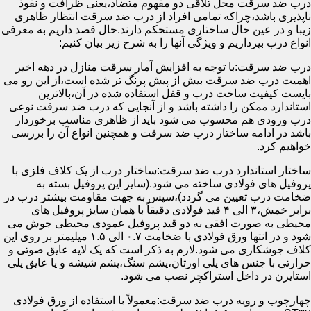
درب ضد سرقت محل تلاقی دو مفهوم متضاد،یعنی ظرافت و نفوذ
ناپذیری باشد،چراکه تمامی افراد از درب ضد سرقت انتظار ظاهری
زیبا و در عین حال ساختاری مستحکم دارند.حال قصد داریم به معرفی
انواع درب بپردازیم و ویژگی آنها را به شرح زیر بیان کنیم:
درب ضد سرقت:با توجه به افزایش آمار سرقت منازل در دهه اخیر
اهمیت درب ضد سرقت بیش از پیش پرنگ تر شده است،از این رو می
بایست کیفیت ساخت درب و قفل استفاده شده در آن،بالاترین
استاندارد ممکن را داشته باشد و از آنجایی که درب ضد سرقت نوعی
درب ورودی هم محسوب می شود باید از ظاهری مناسب برخوردار
باشد در ادامه ساختار درب ضد سرقت و همچنین انواع آن را بررسی
خواهیم کرد.
ساختار استاندارد درب ضد سرقت:ساختار درب از یک کلاف فلزی با
پروفیل های فولادی ساخته می شود.(سایز این پروفیل بسته به
ضخامت درب تعیین می گردد)،سپس به جهت مقاومت بیشتر درب در
برابر خمش،۳ الی ۴ قید فولادی دقیقاً با همان سایز پروفیل های
محیطی به صورت افقی به دو قید پروفیل عمودی محیطی جوش می
شود و در انتها ورق فولادی با ضخامت ۰.۷ الی ۱.۵ میلیمتر بر روی این
کلاف جوشکاری می شود.لازم به ذکر است که یک لایه عایق صوتی و
حرارتی با جنس های پلی اورتان،پشم سنگ،پشم شیشه و یا عایق پلی
استایرن در داخل استراکچر نصب می شود.
چهارچوب و رویه درب ضد سرقت:معمولاً با استفاده از ورق فولادی