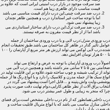
ضد سرقت موجود در بازار درب امنیتی ایرانی است که علاوه بر
قیمت مناسب دارای ظاهری زیبا هم است.
درب ضد سرقت چینی:این درب دارای قیمت مناسبی می باشد
اما با توجه ساخت غیر استاندارد درب و همچنین ظاهر نچندان
زیبا پیشنهاد نمی شود.
درب ضد سرقت ترک:این درب دارای ساختار استانداردی می
باشد اما از از نظر قیمت مقرون به صرفه نیستند.
درب ورودی منزل
:درب لابی و یا درب ورودی ساختمان از جمله
عوامل تأثیر گذار در ظاهر کل ساختمان می باشد.طبق تحقیقات انجام
شده،درب لابی لوکس می تواند ارزش هر متر مربع از آپارتمان را ۱۰۰
تا ۵۰۰ هزار تومان افزایش دهد.
اصولاً درب ورودی آپارتمان با توجه به عرض و ارتفاع می تواند
ضخامتی بین ۵ تا ۷ سانتی متر داشته باشد و همچنین درب لابی می
تواند از ترکیب شیشه و چوب ساخته شود،علاوه بر این قابلیت تولید در
انواع سبک ها از جمله مدرن و کلاسیک را دارد و با انواع رنگ ها از جمله
پوششی،وایت واش،پتینه و …قابل اجرا است.پیشنهاد می گردد در
انتخاب یراق آلات از نظر ظاهر،کارایی،دوام نهایت دقت صورت پذیرد
چرا که منجر به زیبایی و طول عمر بیشتر درب می شود.
درب داخلی
:همانطور که از نام درب داخلی مشخص است،برای فضای
داخلی منازل مناسب می باشد که با انواع متریال قابلیت ساخت و
عرضه در بازار را دارد.