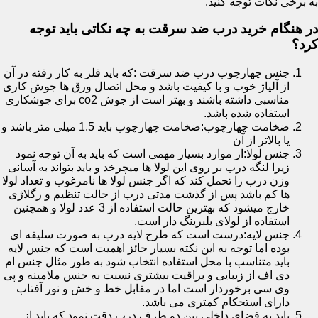
به برخی نکات توجه کنید.
در هنگام خرید درب ضد سرقت به چه نکاتی باید توجه
کرد؟
جنس چهارچوب درب ضد سرقت :که باید فلز به کار رفته در آن
از آلیاژ خوب و با کیفیت باشد و محل اتصال ورق ها جوش کاری
مناسبی داشته باشند و بهتر است از جوش co2 برای جوشکاری
استفاده شده باشد.
ضخامت چهارچوب:ضخامت چهارچوب باید 1.5 میلی متر باشد و
یا بالاتر از آن
جنس لولا:از موارد بسیار مهمی است که باید به آن توجه نمود
زیرا لنگه درب بر روی این لولا ها میچرخد و باید بتواند به آسانی
وزن درب را تحمل کند که اگر جنس لولا ها نامرغوب و تعداد لولا
ها کم باشد پس از گذشت مدتی درب از حالت تنظیم و رگلاژی
خارج میشود که بهترین حالت استفاده از 3 عدد لولا و همچنین
استفاده از لولای بلبرینگ دار است.
جنس لایه:درست است که طرح لایه درب به صورت سلیقه ای
بوده اما توجه به این نکته بسیار حائز اهمیت است که جنس لایه
باید متناسب با محل استفاده انتخاب شود به طور مثال جنس ام
دی اف از زیبایی و براقیت بیشتری نسبت به جنس ملامینه و پی
وی سی برخوردار است اما در مقابل خط و خش و نور آفتاب
دارای استحکام کمتری می باشد.
باید به فضای داخلی بین دو طرف درب دقت نمود که باید از