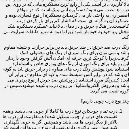
بالا کاربردی تر است.یکی از رایج ترین دستگیره هایی که بر روی این
درب ها نصب می شود؛ دستگیره آنتی پنیک است که در مواقع
اضطراری به راحتی باز می گردد.این دستگیره از نوع فشاری بوده و
عملکرد آن به گونه ای است که فشار کم برای باز کردن درب
کافیست.در هنگام حریق و در دمای بالا نباید عملکرد دستگیره پنیک
مختل و یا خود به خود باز شود،زیرا تا دود به سایر طبقات سرایت می
کند.
رنگ درب ضد حریق:در ضد حریق باید در برابر حرارت و شعله مقاوم
باشد و نمی توان برای رنگ آمیزی از رنگ های معمولی کمک
گرفت.زیرا با کوچک ترین جرقه ای امکان آتش گرفتن وجود دارد.از
این رو باید برای رنگ آمیزی از رنگ های پودری خاص و استاندارد
استفاده شود.پوشش رنگ درب های مقاوم در برابر حریق باید به گونه
ای باشد که در برابر آتش منبسط شده و لایه ای مقاوم در برابر آن
ایجاد کند.رنگ مورد استفاده در پوشش ضد حریق از نوع پودری می
باشد و به روش الکترواستاتیک بر روی درب پاشیده میشود،سپس در
کوره تثبیت می گردد.
چند نوع درب چوبی داریم؟
درب تمام چوب:این نوع درب ها کاملا از چوبی می باشند و همه
قسمت های درب از چوب تشکیل شده اند.مقاومت این درب ها
بالاتر از دیگر درب ها می باشد و همچنین اگر به خوبی نگهداری
کنید طول عمر بالاتری دارند.عیب این نوع درب ها این است که