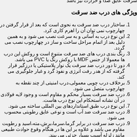
سرقت عایق صدا و حرارت نیز باشد
ویژگی های درب ضد سرقت
ساختار درب ضد سرقت به نحوی است که بعد از قرار گرفتن در
چهارچوب نمی توان آن را اهرم کاری کرد.
این نوع درب به آسانی و به سرعت نصب می شود و به همین
دلیل بعد از اتمام مراحل ساخت و ساز در چهارچوب نصب می
گردد.
رنگ بندی درب های ضد سرقت متنوع است و روکش این درب
ها معمولا از جنس MDF با روکش رنگ یا PVC می باشد.
دور تا دور درب ضد سرقت یک نوار پلاستیکی یا درزگیر قرار
گرفته که از هدر رفت انرژی و نفوذ گرد و غبار جلوگیری می
کند.
برخلاف درب چوبی معمولی،درب امنیتی از چند نقطه به
چهارچوب متصل می شود.
درب ضد سرقت بسیار محکم و مقاوم است و وجود لایه فولادی
در آن نشانه استحکام این نوع درب هاست.
این نوع درب طبق استانداردهای بین المللی ساخته می شود.
درب ضد سرقت ضد آب است و نوعی عایق رطوبتی محسوب
می شود.
درب ضد سرقت در برابر گرما،سرما،برش،مته،اسید و رطوبت
مقاوم می باشد و علاوه بر این ها در هنگام وقوع حوادث طبیعی
مانند زلزله آسیب بسیار جزئی می بیند.