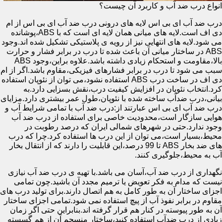
انواع درب ضد آب و کاربرد آن چیست؟
درب ضد آب ای بی اس لایه های درونی درب ضد آب ای بی اس از ام
دی اف است.لایه های میانی همان لایه ای است که با ABS،پوشانده
می شود.لایه های انتهایی نیز از رویه ی پلاستیکی تشکیل شده اند.وجود
ABS در ساختار میانی آن باعث شده تا درب در برابر فشار و حرارت
بالا،مقاومت و استحکام زیادی داشته باشد.علاوه براین،وجود ABS
سبب می شود تا درب در برابر فشارهای فیزیکی،مقاوم باشد.اگر از ام
دی اف در ساخت درب ABS استفاده نشود،می توان از نئوپان استفاده
کرد.انتخاب نئوپان در افزایش کیفیت درب،نقش بسزایی دارد.به
بیانی،درب ضدآب ساخته شده با نئوپان،طول عمر بیشتری دارد.مزایای
درب ضد آب ای بی اس عبارتند از:درب ضد آب با تمامی شرایط آب و
هوایی سازگار است،محدودیت خاصی برای استفاده از درب ضد آب
وجود ندارد.حتی در شهرهای شمالی ایران که درصد رطوبت در
محیط،بسیار است،می توان از این درب ها استفاده کرد.چرا که درب
های ضد بخار ABS تا 99 درصد،این قابلیت را دارند که از انتقال بخار
آب به محیط،جلوگیری کنند.
نگهداری از درب ضد آب،آسان می باشد.با تهیه ی درب ضد آب نیازی
نیست که مدام به فکر تعویض یا ترمیم مجدد آن باشید.چون تمامی
اجزای ساختار آن به طور کامل به هم اتصال دارند.برای تولید درب های
مقاوم در برابر نفوذ آب از پیچ استفاده نمی شود.تمامی اجزای ساختار
آن به طور پیوسته در کنار هم قرار گرفته اند.بنابراین حتی اگر زمان
زیادی از درب ضدآب استفاده کنید،ساختار منسجم آن از هم گسسته