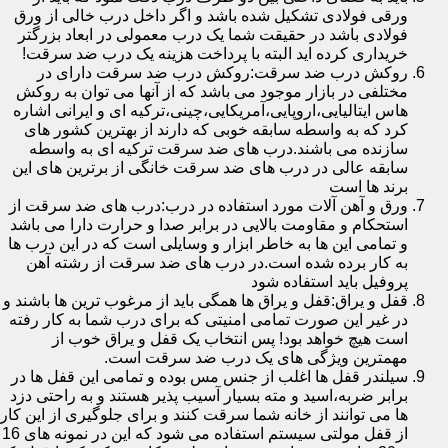
ورقی فولادی تشکیل شده باشد و اگر داخل درب خالی از ورق
فولادی باشد در حقیقت شما یک درب معمولی در ابعاد بزرگتر
خریداری کرده اید البته با پرداخت هزینه یک درب ضد سرقت!
روکش درب ضد سرقت:روکش درب ضد سرقت دارای در
مختلفی در بازار موجود می باشد که از آنها می توان به روکش
هاس ایتالیایی،اروپایی،آمریکایی،چینی،ترکیه ای و ایرانی اشاره
کرد که به واسطه سابقه خوبی که دارند از بهترین کشور های
سازنده می باشند.درب های ضد سرقت ترکیه ای به واسطه
سابقه عالی در درب های ضد سرقت خانگی از برترین های این
برند ها است
ورق و آهن آلات مورد استفاده در درب:درب های ضد سرقت از
استحکام و مقاومت بالایی در برابر صدا و حرارت دارا می باشد
و تمامی این ها به خاطر ابزار و وسایلی است که در این درب ها
به کار برده شده است.در درب های ضد سرقت از رشته آهن
پروفیل باید استفاده شود
قفل و یراق:قفل و یراق ها همگی باید از مرغوب ترین ها باشند و
در غیر این صورت تمامی امنیتی که برای درب شما به کار رفته
است هیچ خواهد بود! پس انتخاب یک قفل و یراق خوب از
مهمترین ویژگی های یک درب ضد سرقت است.
سیلندر قفل ها اغلب از جنس مس بوده و تمامی این قفل ها در
برابر ضربه،اسید و مته بسیار آسیب پذیر هستند و به راحتی دزد
ها می توانند از خانه شما سرقت کنند و برای جلوگیری از این کار
از قفل مولتی سیستم استفاده می شود که این در نمونه های 16