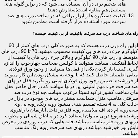
های ضخیم تری در آن استفاده می شود که در برابر گلوله های
مسلسل هم مقاوم است)سفارش دهید!
کیفیت دستگیره ها و ابزار یراقی که در ساخت درب های ضد
سرقت مورد استفاده قرار گرفته است مطمئن شوید.
راه های شناخت درب ضد سرقت باکیفیت از بی کیفیت چیست؟
اولین راه وزن درب هست که به صورت کلی درب های کمتر از 60
کیلوگرم جزء درب های بی کیفیت محسوب میشود،70 تا 90 درب های
متوسط و درب های 90 کیلوگرم و بالاتر جزء درب های با کیفیت از
لحاظ آهنکشی میباشد.میتوانید با کولیس ضخامت چهارچوب را اندازه
گیری کنید.با باز کردن یکی از قفل ها میتوانید از وجود ورق فولادی
میانی اطمینان حاصل کنید که با توجه به مشکل بودن این کار میتونید
از فروشنده تضمین وجود ورق فولادی ایمنی رو بگیرید.قفل دربهای
ضد سرقت جزء مهم امنیتی این دربها میباشد که در حال حاضر قفل
های ساخت کشور ترکیه نسبتا مرغوب میباشد.چه نوع درب ضد
سرقتی مناسب منزل شماست.بیشتر درب های موجود در بازار در
حالت کلی به 4 دسته تقسیم بندی میشود.رویه رنگ،رویه پی وی
سی،رویه ام دی اف ملامینه،رویه فلز،در داخل آپارتمان با راهروی
پوشیده هرنوع دربی میتوان استفاده کرد.در مناطق شمالی و مطوب
دربهای رویه فلز مناسب میباشد.خانه هایی که درب ورودی در معرض
تابش نور خورشید میباشد دربهای ضد سرقت رویه رنگ مناسب
میباشد.