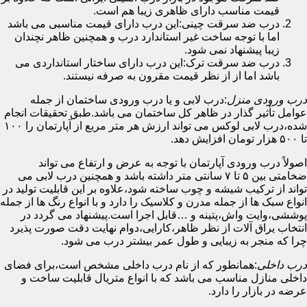
قیمت مناسب دارای ظاهری زیبا هم است.
درب ضد سرقت چینی:این درب دارای قیمت مناسبی می باشد
اما با توجه ساخت غیر استاندارد درب و همچنین ظاهر نچندان
زیبا پیشنهاد نمی شود.
درب ضد سرقت ترک:این درب دارای ساختار استانداردی می
باشد اما از از نظر قیمت مقرون به صرفه نیستند.
درب ورودی منزل
:درب لابی و یا درب ورودی ساختمان از جمله
عوامل تأثیر گذار در ظاهر کل ساختمان می باشد.طبق تحقیقات انجام
شده،درب لابی لوکس می تواند ارزش هر متر مربع از آپارتمان را ۱۰۰
تا ۵۰۰ هزار تومان افزایش دهد.
اصولاً درب ورودی آپارتمان با توجه به عرض و ارتفاع می تواند
ضخامتی بین ۵ تا ۷ سانتی متر داشته باشد و همچنین درب لابی می
تواند از ترکیب شیشه و چوب ساخته شود،علاوه بر این قابلیت تولید در
انواع سبک ها از جمله مدرن و کلاسیک را دارد و با انواع رنگ ها از جمله
پوششی،وایت واش،پتینه و …قابل اجرا است.پیشنهاد می گردد در
انتخاب یراق آلات از نظر ظاهر،کارایی،دوام نهایت دقت صورت پذیرد
چرا که منجر به زیبایی و طول عمر بیشتر درب می شود.
درب داخلی
:همانطور که از نام درب داخلی مشخص است،برای فضای
داخلی منازل مناسب می باشد که با انواع متریال قابلیت ساخت و
عرضه در بازار را دارد.