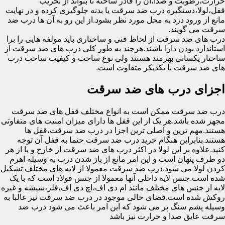
حرارت،رطوبت و صدا،آن را قادر ساخته تا بتواند از تخریب
قفل،لولا،دستگیره درب ضد سرقت یا بدنه جلوگیری کرده و در نهایت
مانع از ورود دزد به محل مورد نظر بشود.از این رو به آن ها درب ضد
سرقت می گویند.
درب های ضد سرقت از لحاظ فنی و ساختاری باید مولفه هایی را برا
استاندارد بودن دارا باشند.هرچند به طور کلی درب های ضد سرقت از
ساختار یکسانی بهرمند هستند ولی نوع ساخت و کیفیت ساخت درب
های ضد سرقت با یکدیکر متفاوت است.
اجزای درب های ضد سرقت
درب ضد سرقت ممکن است به انواع مختلف قفل های ضد سرقت
مجهز شده باشد.هر یک از این قفل ها دارای میزان امنیت های متفاوتی
هستند.مهم ترین و اصلی ترین اجزا در درب ضد سرقت،قفل ها
هستند.بنابراین هنگام خرید درب ضد سرقت حتما به قفل آن توجه
کنید.علاوه بر این لولا در اکثر درب های ضد سرقت از خارج و یا از هر
دو طرف پنهان است و این امر مانع از باز شدن درب به وسیله اهرم
کردن لولا می شود.درب ضد سرقت معمولا از لایه های مختلف تشکیل
شده است.جنس لایه داخلی آنها معمولا از جنس فولاد است که با یک
لایه از جنس های مختلف مانند ام دی اف،اچ دی اف،فلز،شیشه و غیره
روکش شده است.فضای خالی موجود در درب ضد سرقت نیز غالبا به
وسیله پشم سنگ پر می شود که این امر باعث می شود درب ضد
سرقت عایق صدا و حرارت نیز باشد