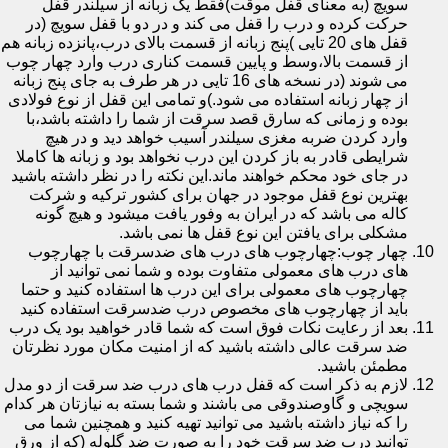
سویچ (به معنای قفل موقت)فقط یک زبانه از سیلندر قفل
حرکت کرده و درب را قفل می کند و در دو با قفل سویچ (در
قفل های 20 تایی )پنج زبانه از قسمت بالای درب،پانزده زبانه هم
از قسمت بالا،وسط و پایین قسمت کناری درب وارد چهار چوب
می شوند (در نسخه های 16 تایی در هر طرف به جای پنج زبانه
از چهار زبانه استفاده می شود.)و تمامی این قفل از نوع فولادی
بوده و زمانی که سارق قصد سرقت از شما را داشته باشد،با
وارد کردن ضربه مغزی سیلندر آسیب خواهد دید و در هیچ
شرایطی قادر به باز کردن این درب نخواهد بود و زبانه ها کاملا
در جای خود محکم خواهند ماند.این نکته را در نظر داشته باشید
بهترین نوع قفل موجود در جهان برای کشور ترکیه و شرکت
کاله می باشد که در ایران به وفور یافت میشود و هیچ گونه
مشکلی برای یافتن این نوع قفل ها نمی باشد.
چهار چوب:چهارچوب های درب های ضدسرقت با چهارچوب
های درب های معمولی متفاوت بوده و شما نمی توانید از
چهارچوب های معمولی برای این درب ها استفاده کنید و حتما
باید از چهارچوب های مخصوص درب ضدسرقت استفاده کنید
بعد از رعایت نکات فوق است که شما قادر خواهید بود یک درب
ضد سرقت عالی داشته باشید که از امنیت مکان مورد نظرتان
مطمئن باشید.
لازم به ذکر است که قفل درب های درب ضد سرقت از دو مدل
سویچی و گاوصندوقی می باشند و شما بسته به نیازتان هر کدام
را که نیاز داشته باشید می توانید تهیه کنید و همچنین شما می
توانید درب ضد سرقت خود را به صورت ضد گلوله (که از ورق