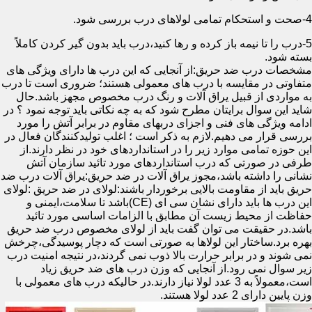
4-صحت و استحکام تمامی لولاهای درب بررسی شود.
5-درب را تا نیمه باز کرده و رها کنید،درب باید بدون گیر کردن کاملاً
بسته شود.
مشخصات درب ضد حریق:از آنجایی که این درب ها دارای ویژگی های
متفاوتی در مقایسه با درب های معمولی هستند؛ ضروری است تا درب
به مواردی از قبیل یراق آلات و رنگ درب مخصوص مجهز باشد.حال
شاید این سوال برایتان مطرح شود که به چه نکاتی باید توجه نمود ؟ در
ادامه ویژگی های فنی و اجزای دربهای مقاوم در برابر آتش را مورد
بررسی قرار می دهیم.لازم به ذکر است ؛ اغلب تولیدکنندگان فعال در
این حوزه تمامی موارد زیر را در استانداردهای خود در نظر دارند.از
طرفی در صورتی که درب استانداردهای مورد تائید سازمان آتش
نشانی را داشته باشد،مجوز یراق آلات در ضد حریق:یراق آلات درب ضد
حریق باید از مقاومت بالایی برخوردار باشند:لولای در ضد حریق :لولای
این درب ها باید دارای نشان سی ای (CE)باشد تا سلامت،ایمنی و
حفاظت از محیط زیست آن مطابق با الزامات اساسی مورد تائید
باشد.در حقیقت می توان گفت باید از لولای مخصوص درب ضد حریق
بهره برد.ساختار این لولاها به صورتی است که دچار پوسیدگی،چرخش
نمی شوند و در برابر حرارت بالا ذوب نمی گردند،در نتیجه امنیت درب
زیر سوال نمی رود.از آنجایی که وزن درب های ضد حریق زیاد
است،معمولاً به 3 عدد لولا نیاز دارند.در حالیکه درب های معمولی با
وزن پایین دارای 2 عدد لولا هستند.