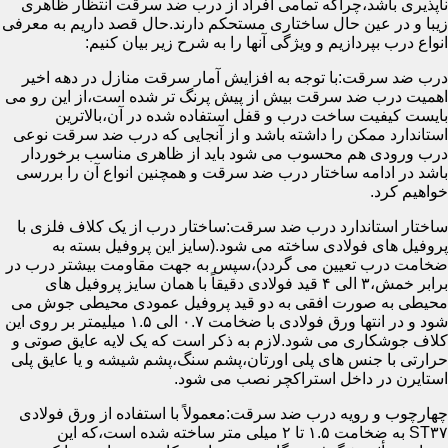
ناپذیری باشد،چراکه تمامی افراد از درب ضد سرقت انتظار ظاهری
زیبا و در عین حال ساختاری مستحکم دارند.حال قصد داریم به معرفی
انواع درب بپردازیم و ویژگی آنها را به شرح زیر بیان کنیم:
درب ضد سرقت:با توجه به افزایش آمار سرقت منازل در دهه اخیر
اهمیت درب ضد سرقت بیش از پیش پرنگ تر شده است،از این رو می
بایست کیفیت ساخت درب و قفل استفاده شده در آن،بالاترین
استاندارد ممکن را داشته باشد و از آنجایی که درب ضد سرقت نوعی
درب ورودی هم محسوب می شود باید از ظاهری مناسب برخوردار
باشد در ادامه ساختار درب ضد سرقت و همچنین انواع آن را بررسی
خواهیم کرد.
ساختار استاندارد درب ضد سرقت:ساختار درب از یک کلاف فلزی با
پروفیل های فولادی ساخته می شود.(سایز این پروفیل بسته به
ضخامت درب تعیین می گردد)،سپس به جهت مقاومت بیشتر درب در
برابر خمش،۳ الی ۴ قید فولادی دقیقاً با همان سایز پروفیل های
محیطی به صورت افقی به دو قید پروفیل عمودی محیطی جوش می
شود و در انتها ورق فولادی با ضخامت ۰.۷ الی ۱.۵ میلیمتر بر روی این
کلاف جوشکاری می شود.لازم به ذکر است که یک لایه عایق صوتی و
حرارتی با جنس های پلی اورتان،پشم سنگ،پشم شیشه و یا عایق پلی
استایرن در داخل استراکچر نصب می شود.
چهارچوب و رویه درب ضد سرقت:معمولاً با استفاده از ورق فولادی
ST۳۷ به ضخامت ۱.۵ تا ۲ میلی متر ساخته شده است،که این