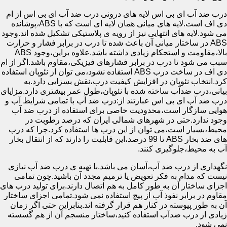
درب ضد آب ای بی اس لایه های درونی درب ضد آب ای بی اس از ام
دی اف است.لایه های میانی همان لایه ای است که با ABS،پوشانده
می شود.لایه های انتهایی نیز از رویه ی پلاستیکی تشکیل شده اند.وجود
ABS در ساختار میانی آن باعث شده تا درب در برابر فشار و حرارت
بالا،مقاومت و استحکام زیادی داشته باشد.علاوه براین،وجود ABS
سبب می شود تا درب در برابر فشارهای فیزیکی،مقاوم باشد.اگر از ام
دی اف در ساخت درب ABS استفاده نشود،می توان از نئوپان استفاده
کرد.انتخاب نئوپان در افزایش کیفیت درب،نقش بسزایی دارد.به
بیانی،درب ضدآب ساخته شده با نئوپان،طول عمر بیشتری دارد.مزایای
درب ضد آب ای بی اس عبارتند از:درب ضد آب با تمامی شرایط آب و
هوایی سازگار است،محدودیت خاصی برای استفاده از درب ضد آب
وجود ندارد.حتی در شهرهای شمالی ایران که درصد رطوبت در
محیط،بسیار است،می توان از این درب ها استفاده کرد.چرا که درب
های ضد بخار ABS تا 99 درصد،این قابلیت را دارند که از انتقال بخار
آب به محیط،جلوگیری کنند.
نگهداری از درب ضد آب،آسان می باشد.با تهیه ی درب ضد آب نیازی
نیست که مدام به فکر تعویض یا ترمیم مجدد آن باشید.چون تمامی
اجزای ساختار آن به طور کامل به هم اتصال دارند.برای تولید درب های
مقاوم در برابر نفوذ آب از پیچ استفاده نمی شود.تمامی اجزای ساختار
آن به طور پیوسته در کنار هم قرار گرفته اند.بنابراین حتی اگر زمان
زیادی از درب ضدآب استفاده کنید،ساختار منسجم آن از هم گسسته
نمی شود.