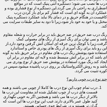
درب ها نصب می شود؛ دستگیره آنتی پنیک است که در مواقع
اضطراری به راحتی باز می گردد.این دستگیره از نوع فشاری بوده و
عملکرد آن به گونه ای است که فشار کم برای باز کردن درب
کافیست.در هنگام حریق و در دمای بالا نباید عملکرد دستگیره پنیک
مختل و یا خود به خود باز شود،زیرا تا دود به سایر طبقات سرایت می
کند.
رنگ درب ضد حریق:در ضد حریق باید در برابر حرارت و شعله مقاوم
باشد و نمی توان برای رنگ آمیزی از رنگ های معمولی کمک
گرفت.زیرا با کوچک ترین جرقه ای امکان آتش گرفتن وجود دارد.از
این رو باید برای رنگ آمیزی از رنگ های پودری خاص و استاندارد
استفاده شود.پوشش رنگ درب های مقاوم در برابر حریق باید به گونه
ای باشد که در برابر آتش منبسط شده و لایه ای مقاوم در برابر آن
ایجاد کند.رنگ مورد استفاده در پوشش ضد حریق از نوع پودری می
باشد و به روش الکترواستاتیک بر روی درب پاشیده میشود،سپس در
کوره تثبیت می گردد.
چند نوع درب چوبی داریم؟
درب تمام چوب:این نوع درب ها کاملا از چوبی می باشند و همه
قسمت های درب از چوب تشکیل شده اند.مقاومت این درب ها
بالاتر از دیگر درب ها می باشد و همچنین اگر به خوبی نگهداری
کنید طول عمر بالاتری دارند.عیب این نوع درب ها این است که
گران تر هستند و در شرایط جوی حساس هستند.