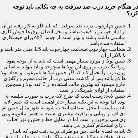
در هنگام خرید درب ضد سرقت به چه نکاتی باید توجه
کرد؟
جنس چهارچوب درب ضد سرقت :که باید فلز به کار رفته در آن
از آلیاژ خوب و با کیفیت باشد و محل اتصال ورق ها جوش کاری
مناسبی داشته باشند و بهتر است از جوش co2 برای جوشکاری
استفاده شده باشد.
ضخامت چهارچوب:ضخامت چهارچوب باید 1.5 میلی متر باشد و
یا بالاتر از آن
جنس لولا:از موارد بسیار مهمی است که باید به آن توجه نمود
زیرا لنگه درب بر روی این لولا ها میچرخد و باید بتواند به آسانی
وزن درب را تحمل کند که اگر جنس لولا ها نامرغوب و تعداد لولا
ها کم باشد پس از گذشت مدتی درب از حالت تنظیم و رگلاژی
خارج میشود که بهترین حالت استفاده از 3 عدد لولا و همچنین
استفاده از لولای بلبرینگ دار است.
جنس لایه:درست است که طرح لایه درب به صورت سلیقه ای
بوده اما توجه به این نکته بسیار حائز اهمیت است که جنس لایه
باید متناسب با محل استفاده انتخاب شود به طور مثال جنس ام
دی اف از زیبایی و براقیت بیشتری نسبت به جنس ملامینه و پی
وی سی برخوردار است اما در مقابل خط و خش و نور آفتاب
دارای استحکام کمتری می باشد.
باید به فضای داخلی بین دو طرف درب دقت نمود که باید از
ورقی فولادی تشکیل شده باشد و اگر داخل درب خالی از ورق