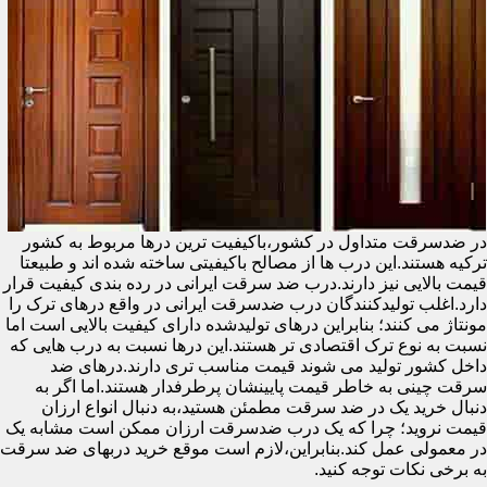
در ضدسرقت متداول در کشور،باکیفیت ترین درها مربوط به کشور
ترکیه هستند.این درب ها از مصالح باکیفیتی ساخته شده اند و طبیعتا
قیمت بالایی نیز دارند.درب ضد سرقت ایرانی در رده بندی کیفیت قرار
دارد.اغلب تولیدکنندگان درب ضدسرقت ایرانی در واقع درهای ترک را
مونتاژ می کنند؛ بنابراین درهای تولیدشده دارای کیفیت بالایی است اما
نسبت به نوع ترک اقتصادی تر هستند.این درها نسبت به درب هایی که
داخل کشور تولید می شوند قیمت مناسب تری دارند.درهای ضد
سرقت چینی به خاطر قیمت پایینشان پرطرفدار هستند.اما اگر به
دنبال خرید یک در ضد سرقت مطمئن هستید،به دنبال انواع ارزان
قیمت نروید؛ چرا که یک درب ضدسرقت ارزان ممکن است مشابه یک
در معمولی عمل کند.بنابراین،لازم است موقع خرید دربهای ضد سرقت
به برخی نکات توجه کنید.