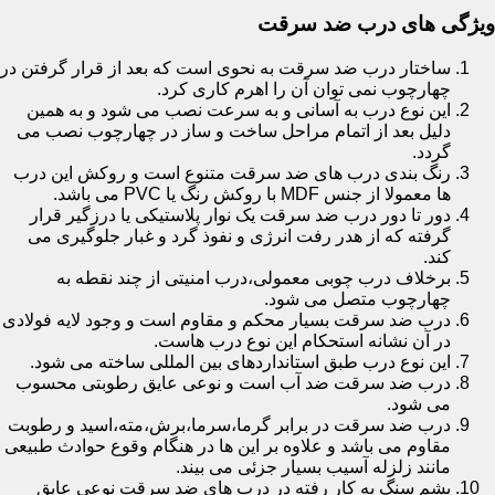
ویژگی های درب ضد سرقت
ساختار درب ضد سرقت به نحوی است که بعد از قرار گرفتن در
چهارچوب نمی توان آن را اهرم کاری کرد.
این نوع درب به آسانی و به سرعت نصب می شود و به همین
دلیل بعد از اتمام مراحل ساخت و ساز در چهارچوب نصب می
گردد.
رنگ بندی درب های ضد سرقت متنوع است و روکش این درب
ها معمولا از جنس MDF با روکش رنگ یا PVC می باشد.
دور تا دور درب ضد سرقت یک نوار پلاستیکی یا درزگیر قرار
گرفته که از هدر رفت انرژی و نفوذ گرد و غبار جلوگیری می
کند.
برخلاف درب چوبی معمولی،درب امنیتی از چند نقطه به
چهارچوب متصل می شود.
درب ضد سرقت بسیار محکم و مقاوم است و وجود لایه فولادی
در آن نشانه استحکام این نوع درب هاست.
این نوع درب طبق استانداردهای بین المللی ساخته می شود.
درب ضد سرقت ضد آب است و نوعی عایق رطوبتی محسوب
می شود.
درب ضد سرقت در برابر گرما،سرما،برش،مته،اسید و رطوبت
مقاوم می باشد و علاوه بر این ها در هنگام وقوع حوادث طبیعی
مانند زلزله آسیب بسیار جزئی می بیند.
پشم سنگ به کار رفته در درب های ضد سرقت نوعی عایق