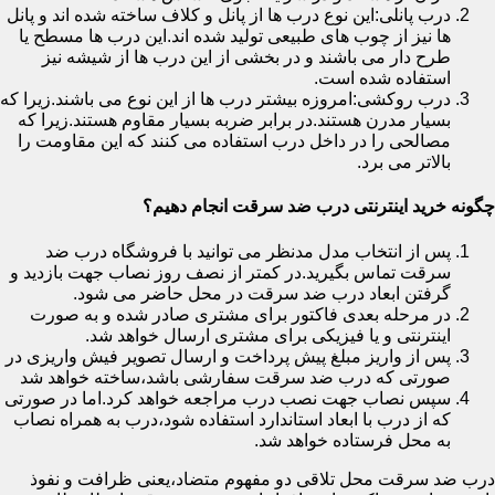
درب پانلی:این نوع درب ها از پانل و کلاف ساخته شده اند و پانل
ها نیز از چوب های طبیعی تولید شده اند.این درب ها مسطح یا
طرح دار می باشند و در بخشی از این درب ها از شیشه نیز
استفاده شده است.
درب روکشی:امروزه بیشتر درب ها از این نوع می باشند.زیرا که
بسیار مدرن هستند.در برابر ضربه بسیار مقاوم هستند.زیرا که
مصالحی را در داخل درب استفاده می کنند که این مقاومت را
بالاتر می برد.
چگونه خرید اینترنتی درب ضد سرقت انجام دهیم؟
پس از انتخاب مدل مدنظر می توانید با فروشگاه درب ضد
سرقت تماس بگیرید.در کمتر از نصف روز نصاب جهت بازدید و
گرفتن ابعاد درب ضد سرقت در محل حاضر می شود.
در مرحله بعدی فاکتور برای مشتری صادر شده و به صورت
اینترنتی و یا فیزیکی برای مشتری ارسال خواهد شد.
پس از واریز مبلغ پیش پرداخت و ارسال تصویر فیش واریزی در
صورتی که درب ضد سرقت سفارشی باشد،ساخته خواهد شد
سپس نصاب جهت نصب درب مراجعه خواهد کرد.اما در صورتی
که از درب با ابعاد استاندارد استفاده شود،درب به همراه نصاب
به محل فرستاده خواهد شد.
درب ضد سرقت محل تلاقی دو مفهوم متضاد،یعنی ظرافت و نفوذ