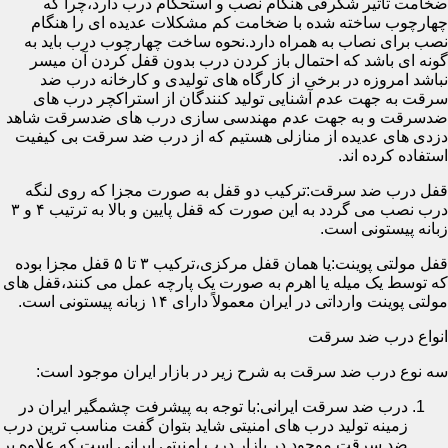
ضخامت تأثیر شگرفی هنگام نصب و استحکام درب دارد،چرا که
چهارچوب ساخته شده با ضخامت کم مشکلات عدیده ای را هنگام
نصب برای نصاب به همراه دارد.نحوه ساخت چهارچوب درب باید به
گونه ای باشد که احتمال باز کردن درب بدون قفل کردن آن میسر
نباشد امروزه در برخی از کارگاه های تولیدی و کارخانه درب ضد
سرقت به جهت عدم آشنایی تولید کنندگان از استراکچر درب های
ضدسرقت و به جهت عدم مهندسی سازی درب های ضدسرقت شاهد
دزدی های عدیده از منازلی هستیم که از درب ضد سرقت بی کیفیت
استفاده کرده اند.
قفل درب ضد سرقت:ترکیب دو قفل به صورت مجزا که روی لنگه
درب نصب می گردد به این صورت که قفل پایین و بالا به ترتیب ۴ و ۳
زبانه پیستونی است.
قفل مولتی پوینت:یا همان قفل مرکزی،ترکیب ۳ تا ۵ قفل مجزا بوده
که توسط یک میله یا اهرم به صورت یک پارچه عمل می کنند،قفل های
مولتی پوینت وارداتی در ایران معمولاً دارای ۱۴ زبانه پیستونی است.
انواع درب ضد سرقت
سه نوع درب ضد سرقت به شرح زیر در بازار ایران موجود است:
درب ضد سرقت ایرانی:با توجه به پیشرفت چشمگیر ایران در
زمینه تولید درب های امنیتی شاید بتوان گفت مناسب ترین درب
ضد سرقت موجود در بازار درب امنیتی ایرانی است که علاوه بر