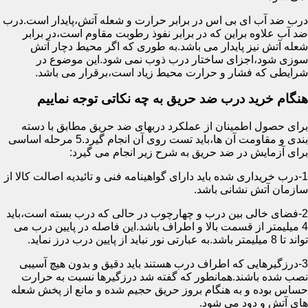
درب ضد آب ای بی اس در برابر حرارت و شعله آتش،پایدار است.درب
ضد آب علاوه براین که در برابر نفوذ رطوبت مقاوم است،در برابر
شعله آتش نیز پایدار می باشد.به طوری که اگر محیط دچار آتش
سوزی شود،اجزای ساختار درب ذوب نمی شود.این موضوع در
شرایطی که فشار و حرارت محیط زیاد است،برقرار می باشد.
هنگام خرید درب ضد حریق به چه نکاتی توجه نماییم
برای حصول اطمینان از عملکرد دربهای ضد حریق مطابق با دسته
بندی و مقاومت آن ها،باید تست روی آن انجام گیرد.5 مرحله اساسی
برای آزمایش در ضد حریق به شرح زیر انجام می گیرد:
1-درب خریداری شده باید دارای گواهینامه فنی و تائیدیه اصالت کالا از
سازمان آتش نشانی باشد.
2-فضای خالی بین درب و چهارچوب در حالی که درب بسته است،باید
4 میلیمتر از قسمت بالا و اطراف باشد.این فاصله در پایین درب می
تواند تا 8 میلیمتر باشد.به عبارتی نور نباید از پایین درب درز نماید.
3-درزگیرهایی که اطراف درب هستند باید دقیق و بدون هیچ آسیبی
نصب شده باشند.همانطور که گفته شد درزگیرها نسبت به حرارت
حساس بوده و به هنگام بروز حریق حجیم شده و مانع از پخش شعله
های آتش و دود می شود.