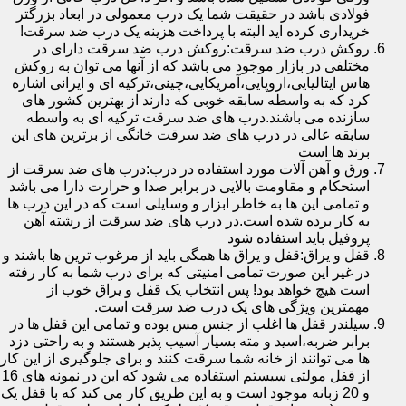
فولادی باشد در حقیقت شما یک درب معمولی در ابعاد بزرگتر
خریداری کرده اید البته با پرداخت هزینه یک درب ضد سرقت!
روکش درب ضد سرقت:روکش درب ضد سرقت دارای در
مختلفی در بازار موجود می باشد که از آنها می توان به روکش
هاس ایتالیایی،اروپایی،آمریکایی،چینی،ترکیه ای و ایرانی اشاره
کرد که به واسطه سابقه خوبی که دارند از بهترین کشور های
سازنده می باشند.درب های ضد سرقت ترکیه ای به واسطه
سابقه عالی در درب های ضد سرقت خانگی از برترین های این
برند ها است
ورق و آهن آلات مورد استفاده در درب:درب های ضد سرقت از
استحکام و مقاومت بالایی در برابر صدا و حرارت دارا می باشد
و تمامی این ها به خاطر ابزار و وسایلی است که در این درب ها
به کار برده شده است.در درب های ضد سرقت از رشته آهن
پروفیل باید استفاده شود
قفل و یراق:قفل و یراق ها همگی باید از مرغوب ترین ها باشند و
در غیر این صورت تمامی امنیتی که برای درب شما به کار رفته
است هیچ خواهد بود! پس انتخاب یک قفل و یراق خوب از
مهمترین ویژگی های یک درب ضد سرقت است.
سیلندر قفل ها اغلب از جنس مس بوده و تمامی این قفل ها در
برابر ضربه،اسید و مته بسیار آسیب پذیر هستند و به راحتی دزد
ها می توانند از خانه شما سرقت کنند و برای جلوگیری از این کار
از قفل مولتی سیستم استفاده می شود که این در نمونه های 16
و 20 زبانه موجود است و به این طریق کار می کند که با قفل یک