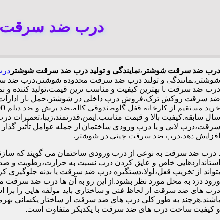
درب ضد سرقت ش
درب ضد سرقت شوشتر
،
نمایندگی و تولید درب ضد سرقت شوشتر
درب
شوشتر،نمایندگی و تولید درب ضد سرقت محدوده شوشتر،درب ضد سر
درب ضد سرقت با بهترین کیفیت و مناسب ترین قیمت،تولید کننده و
ضد سرقت روکش ترک،فروش درب داخلی در شوشتر،حمل بار ادارات 
سال سابقه.کیفیت بالا و قیمت مناسب.ایمن،قدرتمند،زیبا،تعمیرات در
افزایش دهد،درب ضد سرقت چینی در شوشتر،
.
درب ضد سرقت به نوعی از درب ورودی ساختمان می گویند که سازنده
استانداردهایی خاص و عایق کردن درب نسبت به حرارت،رطوبت و صدا،آ
بتواند از تخریب قفل،لولا،دستگیره درب ضد سرقت یا بدنه جلوگیری کرده
ورود دزد به محل مورد نظر بشود.از این رو به آن ها درب ضد سرقت می
درب های ضد سرقت از لحاظ فنی و ساختاری باید مولفه هایی را برا استا
باشند.هرچند به طور کلی درب های ضد سرقت از ساختار یکسانی بهرم
و کیفیت ساخت درب های ضد سرقت با یکدیکر متفاوت است.