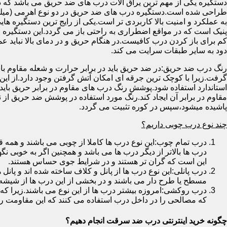
دستگیره یکی از مهم ترین یراق آلات درب های ضد حریق می باشد که دا
طراحی شده است.دستگیره درب های ضد حریق در دو نوع اهرمی (میله
به عملکرد و امنیت بالا کاربردی تر است.یکی از رایج ترین دستگیره ه
پنیک است که در مواقع اضطراری به راحتی باز می گردد.این دستگیره ا
کم برای باز کردن درب کافیست.در هنگام حریق و در دمای بالا نباید عمل
دود به سایر طبقات سرایت می کند.
رنگ درب ضد حریق:در ضد حریق باید در برابر حرارت و شعله مقاوم با
گرفت.زیرا با کوچک ترین جرقه ای امکان آتش گرفتن وجود دارد.از این 
استاندارد استفاده شود.پوشش رنگ درب های مقاوم در برابر حریق باید ب
مقاوم در برابر آن ایجاد کند.رنگ مورد استفاده در پوشش ضد حریق از
پاشیده میشود،سپس در کوره تثبیت می گردد.
چند نوع درب چوبی داریم؟
درب تمام چوب:این نوع درب ها کاملا از چوبی می باشند و هم
درب ها بالاتر از دیگر درب ها می باشد و همچنین اگر به خوبی نگ
این است که گران تر هستند و در شرایط جوی حساس هستند.
درب پانلی:این نوع درب ها از پانل و کلاف ساخته شده اند و پانل 
مسطح یا طرح دار می باشند و در بخشی از این درب ها از شیشه
درب روکشی:امروزه بیشتر درب ها از این نوع می باشند.زیرا که 
که مصالحی را در داخل درب استفاده می کنند که این مقاومت را ب
چگونه خرید اینترنتی درب ضد سرقت انجام دهیم؟