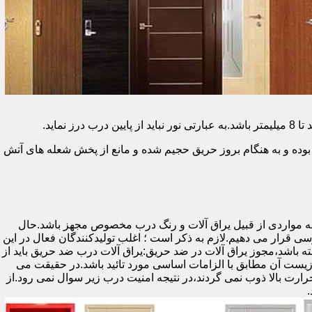
وده و به هنگام بروز حریق حجیم شده و مانع از پخش شعله های آتش
ه مواردی از قبیل یراق آلات و رنگ درب مخصوص مجهز باشد.حال
رسی قرار می دهیم.لازم به ذکر است ؛ اغلب تولیدکنندگان فعال در این
ته باشد،مجوز یراق آلات در ضد حریق:یراق آلات درب ضد حریق باید از
ای نشان سی ای (CE)باشد تا سلامت،ایمنی و حفاظت از محیط زیست آن مطابق با الزامات اساسی مورد تائید باشد.در حقیقت می
رت بالا ذوب نمی گردند،در نتیجه امنیت درب زیر سوال نمی رود.از