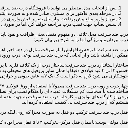
پس از انتخاب مدل مدنظر می توانید با فروشگاه درب ضد سرقت
در مرحله بعدی فاکتور برای مشتری صادر شده و به صورت اینتر
پس از واریز مبلغ پیش پرداخت و ارسال تصویر فیش واریزی 
سپس نصاب جهت نصب درب مراجعه خواهد کرد.اما در صورتی که از
درب ضد سرقت محل تلاقی دو مفهوم متضاد،یعنی ظرافت و نفوذ ناپذیر
درب بپردازیم و ویژگی آنها را به شرح زیر بیان کنیم:
درب ضد سرقت:با توجه به افزایش آمار سرقت منازل در دهه اخیر اهم
ممکن را داشته باشد و از آنجایی که درب ضد سرقت نوعی درب ورودی 
ساختار استاندارد درب ضد سرقت:ساختار درب از یک کلاف فلزی با پر
جوشکاری می شود.لازم به ذکر است که یک لایه عایق صوتی و حرارتی 
ساخته شده با ضخامت کم مشکلات عدیده ای را هنگام نصب برای نصاب 
برخی از کارگاه های تولیدی و کارخانه درب ضد سرقت به جهت عدم 
هستیم که از درب ضد سرقت بی کیفیت استفاده کرده اند.
قفل درب ضد سرقت:ترکیب دو قفل به صورت مجزا که روی لنگه درب نصب می گردد به 
قفل مولتی پوینت:یا همان قفل مرکزی،ترکیب ۳ تا ۵ قفل مجزا بوده که توسط یک میله یا اهرم به صورت یک پارچه عمل می کنند،قفل های مولتی پوینت وارداتی در ایران معمولاً دارای ۱۴ زبانه پیستونی است.