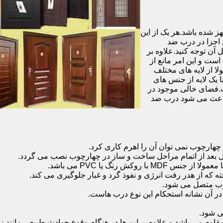
شده باشد.هر یک از این
 اجزا در درب ضد
آن توجه کنید.علاوه بر
است و این امر مانع از
 از لایه های مختلف
 یک لایه از جنس های
.فضای خالی موجود در
 باعث می شود درب ضد
هارچوب نمی توان آن را اهرم کاری کرد.
ل بعد از اتمام مراحل ساخت و ساز در چهارچوب نصب می گردد.
 رنگ یا PVC می باشد.
ه که از هدر رفت انرژی و نفوذ گرد و غبار جلوگیری می کند.
وب متصل می شود.
ر آن نشانه استحکام این نوع درب هاست.
 شود.
 می باشد و علاوه بر این ها در هنگام وقوع حوادث طبیعی مانند زل