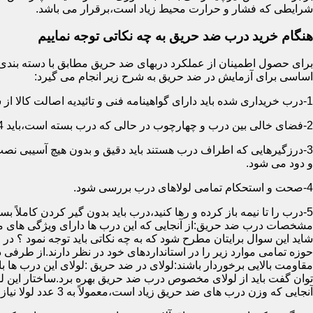
شرایطی که فشار و حرارت محیط زیاد است،برقرار می باشد.
هنگام خرید درب ضد حریق به چه نکاتی توجه نماییم
اساسی برای آزمایش در ضد حریق به شرح زیر انجام می گیرد:
1-درب خریداری شده باید دارای گواهینامه فنی و تائیدیه اصالت کالا از سازمان آتش نشانی باشد.
2-فضای خالی بین درب و چهارچوب در حالی که درب بسته است،باید 4 میلیمتر از قسمت بالا و اطراف باشد.این فاصله در پایین درب می تواند تا 8 میلیمتر باشد.به عبارتی نور نباید از پایین درب درز نماید.
3-درزگیرهایی که اطراف درب هستند باید دقیق و بدون هیچ آسیبی ن
و دود می شود.
4-صحت و استحکام تمامی لولاهای درب بررسی شود.
5-درب را تا نیمه باز کرده و رها کنید،درب باید بدون گیر کردن کاملاً بسته شود.
مشخصات درب ضد حریق:از آنجایی که این درب ها دارای ویژگی های م
شاید این سوال برایتان مطرح شود که به چه نکاتی باید توجه نمود ؟ در
حوزه تمامی موارد زیر را در استانداردهای خود در نظر دارند.از طرفی
توان گفت باید از لولای مخصوص درب ضد حریق بهره برد.ساختار این لو
آنجایی که وزن درب های ضد حریق زیاد است،معمولاً به 3 عدد لولا نیاز دارند.در حالیکه درب های معمولی با وزن پایین دارای 2 عدد لولا هستند.