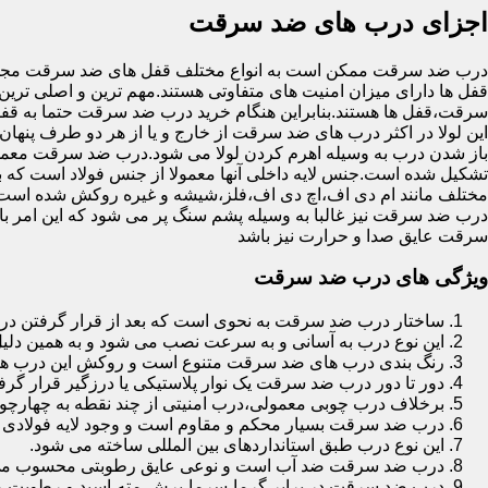
اجزای درب های ضد سرقت
درب ضد سرقت ممکن است به انواع مختلف قفل های ضد سرقت مجهز 
قفل ها دارای میزان امنیت های متفاوتی هستند.مهم ترین و اصلی ترین
سرقت،قفل ها هستند.بنابراین هنگام خرید درب ضد سرقت حتما به قفل 
این لولا در اکثر درب های ضد سرقت از خارج و یا از هر دو طرف پنهان 
باز شدن درب به وسیله اهرم کردن لولا می شود.درب ضد سرقت معمولا
تشکیل شده است.جنس لایه داخلی آنها معمولا از جنس فولاد است که با
مختلف مانند ام دی اف،اچ دی اف،فلز،شیشه و غیره روکش شده است
درب ضد سرقت نیز غالبا به وسیله پشم سنگ پر می شود که این امر
سرقت عایق صدا و حرارت نیز باشد
ویژگی های درب ضد سرقت
ساختار درب ضد سرقت به نحوی است که بعد از قرار گرفتن در چ
این نوع درب به آسانی و به سرعت نصب می شود و به همین دلی
رنگ بندی درب های ضد سرقت متنوع است و روکش این درب ها معمولا از جنس MDF با روکش
دور تا دور درب ضد سرقت یک نوار پلاستیکی یا درزگیر قرار گرفت
برخلاف درب چوبی معمولی،درب امنیتی از چند نقطه به چهارچ
درب ضد سرقت بسیار محکم و مقاوم است و وجود لایه فولادی د
این نوع درب طبق استانداردهای بین المللی ساخته می شود.
درب ضد سرقت ضد آب است و نوعی عایق رطوبتی محسوب می
درب ضد سرقت در برابر گرما،سرما،برش،مته،اسید و رطوبت مقاوم