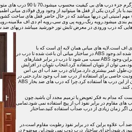
.با باز کردن یکی از قفل ها میتوانید از وجود ورق فولادی میانی اطمی
 مهم امنیتی این دربها میباشد که در حال حاضر قفل های ساخت کشو
ب های موجود در بازار در حالت کلی به 4 دسته تقسیم بندی میشود.رویه رنگ،رویه پی وی سی،رویه 
هایی که درب ورودی در معرض تابش نور خورشید میباشد دربهای ضد 
اف است.لایه های میانی همان لایه ای است که با
ABS،پوشانده می شود.لایه های انتهایی نیز از رویه ی پلاستیکی تشکیل شده اند.وجود ABS در ساختار میانی آن باعث شده تا درب در
برابر فشار و حرارت بالا،مقاومت و استحکام زیادی داشته باشد.علاوه براین،وجود ABS سبب می شود تا درب در برابر فشارهای
ر از ام دی اف در ساخت درب ABS استفاده نشود،می توان از نئوپان استفاده کرد.انتخاب نئوپان در افزایش
پان،طول عمر بیشتری دارد.مزایای درب ضد آب ای بی اس
دیت خاصی برای استفاده از درب ضد آب وجود ندارد.حتی در
شهرهای شمالی ایران که درصد رطوبت در محیط،بسیار است،می توان از این درب ها استفاده کرد.چرا که درب های ضد بخار ABS
ست که مدام به فکر تعویض یا ترمیم مجدد آن باشید.چون
ب های مقاوم در برابر نفوذ آب از پیچ استفاده نمی شود.تمامی
حتی اگر زمان زیادی از درب ضدآب استفاده کنید،ساختار
 آب علاوه براین که در برابر نفوذ رطوبت مقاوم است،در
ش سوزی شود،اجزای ساختار درب ذوب نمی شود.این موضوع در