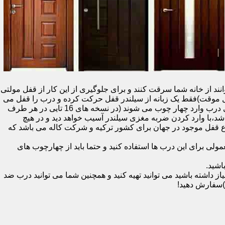
نند از خانه شما سرقت کنند و برای جلوگیری از این کار از قفل مولتی
قفل یک سویچ (به معنای قفل موقت)فقط یک زبانه از سیلندر قفل حرکت کرده و درب را قفل می
کند و در دو با قفل سویچ (در قفل های 20 تایی )پنج زبانه از قسمت بالای درب،پانزده زبانه هم از قسمت بالا،وسط و پایین قسمت کناری درب وارد چهار چوب می شوند (در نسخه های 16 تایی در هر طرف
اشد،با وارد کردن ضربه مغزی سیلندر آسیب خواهد دید و در هیچ
ن نوع قفل موجود در جهان برای کشور ترکیه و شرکت کاله می باشد که
 برای این درب ها استفاده کنید و حتما باید از چهارچوب های
اشید.
داشته باشید می توانید تهیه کنید و همچنین شما می توانید درب ضد
)سفارش دهید!