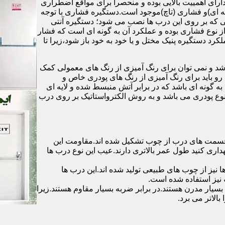
رای اهمییت بالایی بوده و منحصرا برای مواقع اضطراری
 ای)و فشاری (تاچ)موجود است.دستگیره فشاری با توجه
ایی که بر روی این درب ها نصب می شود؛ دستگیره آنتی
ز نوع فشاری بوده و عملکرد آن به گونه ای است که فشار
کرد دستگیره پنیک مختل و یا خود به خود باز شود،زیرا تا
شد و نمی توان برای رنگ آمیزی از رنگ های معمولی کمک
رو باید برای رنگ آمیزی از رنگ های پودری خاص و
ه گونه ای باشد که در برابر آتش منبسط شده و لایه ای
 نوع پودری می باشد و به روش الکترواستاتیک بر روی درب
ه قسمت های درب از چوب تشکیل شده اند.مقاومت این
هداری کنید طول عمر بالاتری دارند.عیب این نوع درب ها
ها نیز از چوب های طبیعی تولید شده اند.این درب ها
 نیز استفاده شده است.
بسیار مدرن هستند.در برابر ضربه بسیار مقاوم هستند.زیرا
الاتر می برد.