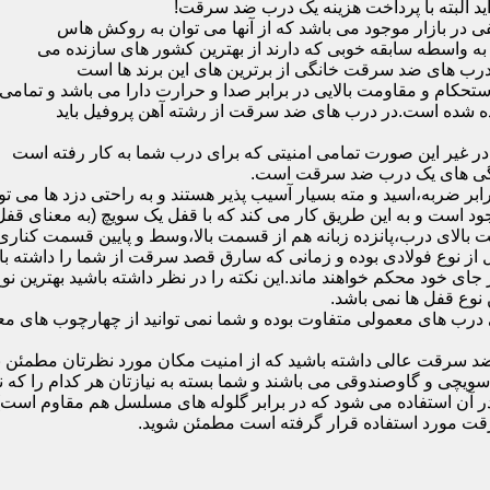
ید البته با پرداخت هزینه یک درب ضد سرقت!
بازار موجود می باشد که از آنها می توان به روکش هاس
که به واسطه سابقه خوبی که دارند از بهترین کشور های سازنده می
رب های ضد سرقت خانگی از برترین های این برند ها است
حکام و مقاومت بالایی در برابر صدا و حرارت دارا می باشد و تمامی
برده شده است.در درب های ضد سرقت از رشته آهن پروفیل باید
و در غیر این صورت تمامی امنیتی که برای درب شما به کار رفته است
یژگی های یک درب ضد سرقت است.
بر ضربه،اسید و مته بسیار آسیب پذیر هستند و به راحتی دزد ها می توا
ه می شود که این در نمونه های 16 و 20 زبانه موجود است و به این طریق کار می کند که با 
قفل از نوع فولادی بوده و زمانی که سارق قصد سرقت از شما را داشته ب
 در جای خود محکم خواهند ماند.این نکته را در نظر داشته باشید بهتری
 نوع قفل ها نمی باشد.
ای معمولی متفاوت بوده و شما نمی توانید از چهارچوب های معمولی
ضد سرقت عالی داشته باشید که از امنیت مکان مورد نظرتان مطمئن ب
 و گاوصندوقی می باشند و شما بسته به نیازتان هر کدام را که نیاز 
 آن استفاده می شود که در برابر گلوله های مسلسل هم مقاوم است
قت مورد استفاده قرار گرفته است مطمئن شوید.