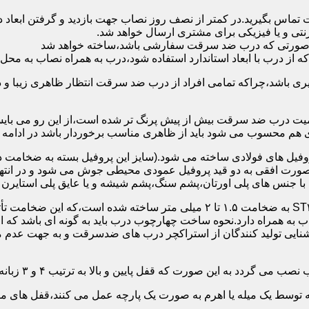
 تماس بگیرید.در کمتر از نصف روز نصاب جهت بازدید و گرفتن ابع
نتی و یا فیزیکی برای مشتری ارسال خواهد شد.
در صورتی که درب ضد سرقت سفارشی باشد،ساخته خواهد شد
 درب با ابعاد استاندارد استفاده شود،درب به همراه نصاب به محل 
ی باشد،چراکه تمامی افراد از درب ضد سرقت انتظار ظاهری زیبا و د
یت درب ضد سرقت بیش از پیش پرنگ تر شده است،از این رو می بایست
هم محسوب می شود باید از ظاهری مناسب برخوردار باشد در ادامه س
وفیل های فولادی ساخته می شود.(سایز این پروفیل بسته به ضخامت 
با جنس های پلی اورتان،پشم سنگ،پشم شیشه و یا عایق پلی استایرن
چهارچوب و رویه درب ضد سرقت:معمولاً با استفاده از ورق فولادی ST۳۷ به ضخامت 
به همراه دارد.نحوه ساخت چهارچوب درب باید به گونه ای باشد که ا
آشنایی تولید کنندگان از استراکچر درب های ضدسرقت و به جهت عد
این صورت که قفل پایین و بالا به ترتیب ۴ و ۳ زبانه پیستونی است.