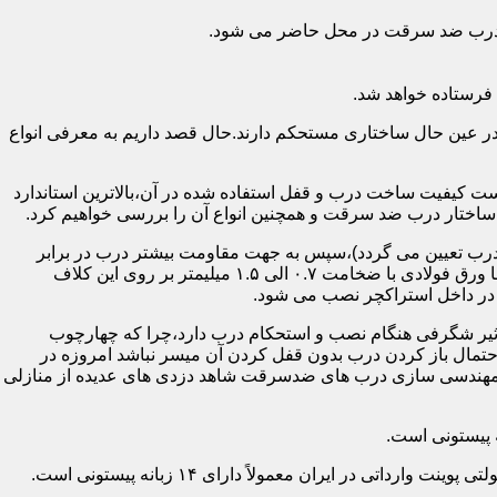
اد درب ضد سرقت در محل حاضر می شود.
فرستاده خواهد شد.
ر عین حال ساختاری مستحکم دارند.حال قصد داریم به معرفی انواع
 کیفیت ساخت درب و قفل استفاده شده در آن،بالاترین استاندارد
اختار درب ضد سرقت و همچنین انواع آن را بررسی خواهیم کرد.
درب تعیین می گردد)،سپس به جهت مقاومت بیشتر درب در برابر
خمش،۳ الی ۴ قید فولادی دقیقاً با همان سایز پروفیل های محیطی به صورت افقی به دو قید پروفیل عمودی محیطی جوش می شود و در انتها ورق فولادی با ضخامت ۰.۷ الی ۱.۵ میلیمتر بر روی این کلاف
 در داخل استراکچر نصب می شود.
۱.۵ تا ۲ میلی متر ساخته شده است،که این ضخامت تأثیر شگرفی هنگام نصب و استحکام درب دارد،چرا که چهارچوب
حتمال باز کردن درب بدون قفل کردن آن میسر نباشد امروزه در
م مهندسی سازی درب های ضدسرقت شاهد دزدی های عدیده از منازلی