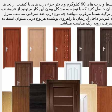
اولین راه وزن درب هست که به صورت کلی درب های کمتر از 60 کیلوگرم جزء درب های بی کیفیت محسوب میشود،70 تا 90 درب های متوسط و درب های 90 کیلوگرم و بالاتر جزء درب های با کیفیت از لحاظ
نان حاصل کنید که با توجه به مشکل بودن این کار میتونید از فروشنده
ر ترکیه نسبتا مرغوب میباشد.چه نوع درب ضد سرقتی مناسب منزل
ام دی اف ملامینه،رویه فلز،در داخل آپارتمان با راهروی پوشیده هرنوع دربی میتوان استفاده
سرقت رویه رنگ مناسب میباشد.