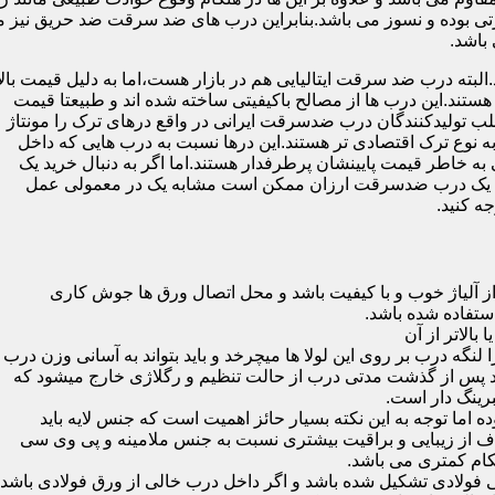
 بوده و نسوز می باشد.بنابراین درب های ضد سرقت ضد حریق نیز می
باشد.
لبته درب ضد سرقت ایتالیایی هم در بازار هست،اما به دلیل قیمت بال
تند.این درب ها از مصالح باکیفیتی ساخته شده اند و طبیعتا قیمت
اغلب تولیدکنندگان درب ضدسرقت ایرانی در واقع درهای ترک را مونتاژ
به نوع ترک اقتصادی تر هستند.این درها نسبت به درب هایی که داخل
خاطر قیمت پایینشان پرطرفدار هستند.اما اگر به دنبال خرید یک
 که یک درب ضدسرقت ارزان ممکن است مشابه یک در معمولی عمل
ه کنید.
ز آلیاژ خوب و با کیفیت باشد و محل اتصال ورق ها جوش کاری
 لنگه درب بر روی این لولا ها میچرخد و باید بتواند به آسانی وزن درب
باشد پس از گذشت مدتی درب از حالت تنظیم و رگلاژی خارج میشود که
ما توجه به این نکته بسیار حائز اهمیت است که جنس لایه باید
ف از زیبایی و براقیت بیشتری نسبت به جنس ملامینه و پی وی سی
کام کمتری می باشد.
ی فولادی تشکیل شده باشد و اگر داخل درب خالی از ورق فولادی باشد