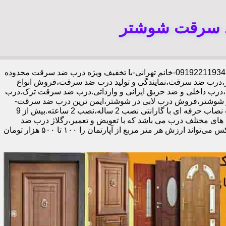
د سرقت شوشتر
،09192211934-خانم تهرانی-با تخفیف ویژه درب ضد سرقت محدوده
درب ضد سرقت،نمایندگی و تولید درب ضد سرقت،فروش انواع
،درب داخلی و ضد حریق ایرانی و وارداتی.درب ضد سرقت ترک.درب
شوشتر،فروش درب لابی در شوشتر،ایمن ترین درب ضد سرقت-
خرید مستقیم از کارخانه قفل گاوصندوقی کاله،ضد برش و ضد دیلم 100% وارداتی،ورق فولادی دوبل چهارطرفه،عایق حرارت و صوت،اکیپ نصاب حرفه ای با گارانتی نصب 2 ساله،نصب 2 ساعته.بیش از 9
 های مختلف درب می باشد که با تعویض و تعمیر،رگلاژ درب ضد
سرقت،درب لابی و یا درب ورودی ساختمان از جمله عوامل تأثیر گذار در ظاهر کل ساختمان می‌باشد.طبق تحقیقات انجام شده،درب لابی لوکس می‌تواند ارزش هر متر مربع از آپارتمان را ۱۰۰ تا ۵۰۰ هزار تومان