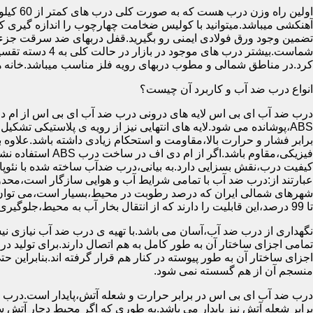
آهنکشی میباشد.میتوانید با کولیس ضخامت چهارچوب را اندازه گیری کنید
تضمین وجود ورق فولادی ایمنی رو بگیرید.قفل دربهای ضد سرقت جزء
شماست.بیشتر در
کرد.در مناطق شمالی و مطوب دربهای رویه فلز مناسب میباشد.خانه 
انواع درب ضد آب و کاربرد آن چیست؟
درب ضد آب ای بی اس لایه های درونی درب ضد آب ای بی اس از ام دی 
فیزیکی،مقاوم باشد.اگ
کیفیت درب،نقش بسزایی دارد.به بیانی،درب ضدآب ساخته شده با نئو
عبارتند از:درب ضد آب با تمامی شرایط آب و هوایی سازگار است،محدو
تا 99 درصد،این قابلیت را دارند که از انتقال بخار آب به محیط،جلوگیری کنند.
نگهداری از درب ضد آب،آسان می باشد.با تهیه ی درب ضد آب نیازی نی
تمامی اجزای ساختار آن به طور کامل به هم اتصال دارند.برای تولید در
اجزای ساختار آن به طور پیوسته در کنار هم قرار گرفته اند.بنابراین 
منسجم آن از هم گسسته نمی شود.
درب ضد آب ای بی اس در برابر حرارت و شعله آتش،پایدار است.درب ضد
برابر شعله آتش نیز پایدار می باشد.به طوری که اگر محیط دچار آت