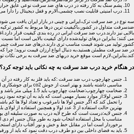
پشم سنگ به کار رفته در درب های ضد سرقت نوعی عایق حرارتی
درب امنیتی قابلیت نصب چشمی،آلارم و قفل دیجیتال را دارا می 
سه نوع در ضد سرقت ترک،ایرانی و چینی در بازار ایران یافت می شود.ا
ضدسرقت متداول در کشور،باکیفیت ترین درها مربوط به کشور ترکیه هس
بالایی نیز دارند.درب ضد سرقت ایرانی در رده بندی کیفیت قرار دارد.
می کنند؛ بنابراین درهای تولیدشده دارای کیفیت بالایی است اما نسبت 
کشور تولید می شوند قیمت مناسب تری دارند.درهای ضد سرقت چینی به 
در ضد سرقت مطمئن هستید،به دنبال انواع ارزان قیمت نروید؛ چرا
کند.بنابراین،لازم است موقع خرید دربهای ضد سرقت به برخی نکات توج
در هنگام خرید درب ضد سرقت به چه نکاتی باید توجه کرد؟
جنس چهارچوب درب ضد سرقت :که باید فلز به کار رفته در آن ا
مناسبی داشته باشند و بهتر است از جوش co2 برای جوشکاری استفاده شده باشد.
ضخامت چهارچوب:ضخامت چهارچوب باید 1.5 میلی متر باشد و یا بالاتر از آن
جنس لولا:از موارد بسیار مهمی است که باید به آن توجه نمود زیرا
را تحمل کند که اگر جنس لولا ها نامرغوب و تعداد لولا ها کم 
بهترین حالت استفاده از 3 عدد لولا و همچنین استفاده از لولای بلبرینگ دار است.
جنس لایه:درست است که طرح لایه درب به صورت سلیقه ای بوده ا
متناسب با محل استفاده انتخاب شود به طور مثال جنس ام دی ا
برخوردار است اما در مقابل خط و خش و نور آفتاب دارای استح
باید به فضای داخلی بین دو طرف درب دقت نمود که باید از ورق