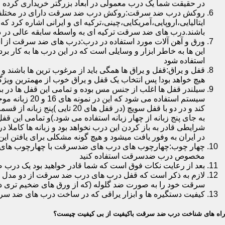
در حقیقت شما یک درب معمولی در ابعاد بزرگتر خریداری کرده ا
روکش درب ضد سرقت:روکش درب ضد سرقت دارای در مختلفی در 
ایتالیایی،اروپایی،آمریکایی،چینی،ترکیه ای و ایرانی اشاره کرد 
باشند.درب های ضد سرقت ترکیه ای به واسطه سابقه عالی در د
ورق و آهن آلات مورد استفاده در درب:درب های ضد سرقت از است
این ها به خاطر ابزار و وسایلی است که در این درب ها به کار 
استفاده شود
قفل و یراق:قفل و یراق ها همگی باید از مرغوب ترین ها باشند 
هیچ خواهد بود! پس انتخاب یک قفل و یراق خوب از مهمترین و
سیلندر قفل ها اغلب از جنس مس بوده و تمامی این قفل ها در برا
سیستم استفاد
به جای پنج زبانه از چهار زبانه استفاده می شود.)و تمامی این 
شرایطی قادر به باز کردن این درب نخواهد بود و زبانه ها کاملا
در ایران به وفور یافت میشود و هیچ گونه مشکلی برای یافتن این
چهار چوب:چهارچوب های درب های ضدسرقت با چهارچوب های درب ه
مخصوص درب ضدسرقت استفاده کنید
بعد از رعایت نکات فوق است که شما قادر خواهید بود یک درب 
لازم به ذکر است که قفل درب های درب ضد سرقت از دو مدل سویچی
سرقت خود را به صورت ضد گلوله (که از ورق های ضخیم تری در
کیفیت دستگیره ها و ابزار یراقی که در ساخت درب های ضد سر
راه های شناخت درب ضد سرقت باکیفیت از بی کیفیت چیست؟