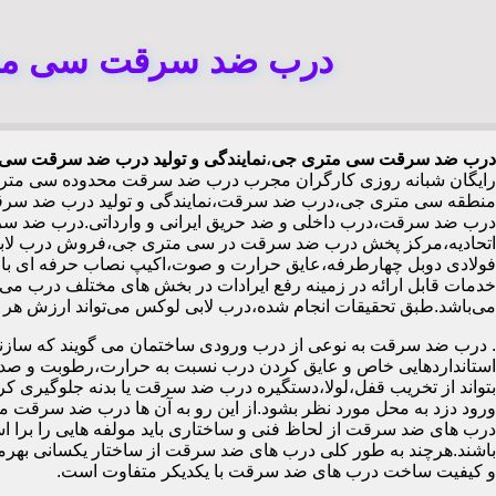
درب ضد سرقت سی متر
درب ضد سرقت سی متری جی
،
نمایندگی و تولید درب ضد سرقت سی 
رایگان شبانه روزی کارگران مجرب درب ضد سرقت محدوده سی متر
منطقه سی متری جی،درب ضد سرقت،نمایندگی و تولید درب ضد سرقت،ف
درب ضد سرقت،درب داخلی و ضد حریق ایرانی و وارداتی.درب ضد 
خدمات قابل ارائه در زمینه رفع ایرادات در بخش های مختلف درب می 
می‌باشد.طبق تحقیقات انجام شده،درب لابی لوکس می‌تواند ارزش هر متر مربع از آپارتمان را ۱۰۰ تا ۵۰۰ هزار تومان افزای
.
درب ضد سرقت به نوعی از درب ورودی ساختمان می گویند که سازنده
استانداردهایی خاص و عایق کردن درب نسبت به حرارت،رطوبت و صدا،آ
بتواند از تخریب قفل،لولا،دستگیره درب ضد سرقت یا بدنه جلوگیری کرده
ورود دزد به محل مورد نظر بشود.از این رو به آن ها درب ضد سرقت می
درب های ضد سرقت از لحاظ فنی و ساختاری باید مولفه هایی را برا استا
باشند.هرچند به طور کلی درب های ضد سرقت از ساختار یکسانی بهرم
و کیفیت ساخت درب های ضد سرقت با یکدیکر متفاوت است.