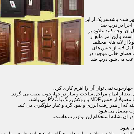
شده باشد.هر یک از این
 اجزا در درب ضد
آن توجه کنید.علاوه بر
است و این امر مانع از
 از لایه های مختلف
 یک لایه از جنس های
.فضای خالی موجود در
 باعث می شود درب ضد
هارچوب نمی توان آن را اهرم کاری کرد.
ل بعد از اتمام مراحل ساخت و ساز در چهارچوب نصب می گردد.
 رنگ یا PVC می باشد.
ه که از هدر رفت انرژی و نفوذ گرد و غبار جلوگیری می کند.
وب متصل می شود.
ر آن نشانه استحکام این نوع درب هاست.
 شود.
 می باشد و علاوه بر این ها در هنگام وقوع حوادث طبیعی مانند زل