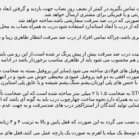
 تماس بگیرید.در کمتر از نصف روز نصاب جهت بازدید و گرفتن ابع
نتی و یا فیزیکی برای مشتری ارسال خواهد شد.
در صورتی که درب ضد سرقت سفارشی باشد،ساخته خواهد شد
 درب با ابعاد استاندارد استفاده شود،درب به همراه نصاب به محل 
ی باشد،چراکه تمامی افراد از درب ضد سرقت انتظار ظاهری زیبا و د
یت درب ضد سرقت بیش از پیش پرنگ تر شده است،از این رو می بایست
هم محسوب می شود باید از ظاهری مناسب برخوردار باشد در ادامه س
وفیل های فولادی ساخته می شود.(سایز این پروفیل بسته به ضخامت 
با جنس های پلی اورتان،پشم سنگ،پشم شیشه و یا عایق پلی استایرن
چهارچوب و رویه درب ضد سرقت:معمولاً با استفاده از ورق فولادی ST۳۷ به ضخامت 
به همراه دارد.نحوه ساخت چهارچوب درب باید به گونه ای باشد که ا
آشنایی تولید کنندگان از استراکچر درب های ضدسرقت و به جهت عد
این صورت که قفل پایین و بالا به ترتیب ۴ و ۳ زبانه پیستونی است.