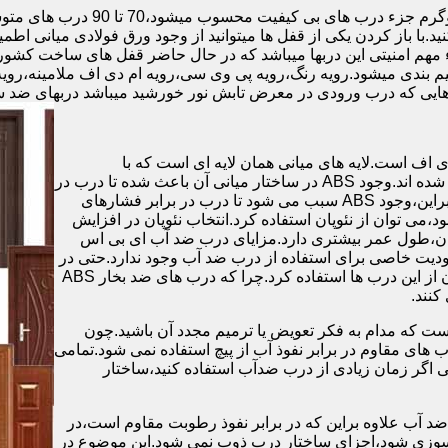
.با باز کردن یکی از قفل ها میتوانید از وجود ورق فولادی میانی اطمی
 مهم امنیتی این دربها میباشد که در حال حاضر قفل های ساخت کشو
ب های موجود در بازار در حالت کلی به 4 دسته تقسیم بندی میشود.رویه رنگ،رویه پی وی سی،رویه 
هایی که درب ورودی در معرض تابش نور خورشید میباشد دربهای ضد 
اف است.لایه های میانی همان لایه ای است که با
ABS،پوشانده می شود.لایه های انتهایی نیز از رویه ی پلاستیکی تشکیل شده اند.وجود ABS در ساختار میانی آن باعث شده تا درب در
برابر فشار و حرارت بالا،مقاومت و استحکام زیادی داشته باشد.علاوه براین،وجود ABS سبب می شود تا درب در برابر فشارهای
ر از ام دی اف در ساخت درب ABS استفاده نشود،می توان از نئوپان استفاده کرد.انتخاب نئوپان در افزایش
پان،طول عمر بیشتری دارد.مزایای درب ضد آب ای بی اس
دیت خاصی برای استفاده از درب ضد آب وجود ندارد.حتی در
شهرهای شمالی ایران که درصد رطوبت در محیط،بسیار است،می توان از این درب ها استفاده کرد.چرا که درب های ضد بخار ABS
ست که مدام به فکر تعویض یا ترمیم مجدد آن باشید.چون
ب های مقاوم در برابر نفوذ آب از پیچ استفاده نمی شود.تمامی
حتی اگر زمان زیادی از درب ضدآب استفاده کنید،ساختار
 آب علاوه براین که در برابر نفوذ رطوبت مقاوم است،در
ش سوزی شود،اجزای ساختار درب ذوب نمی شود.این موضوع در