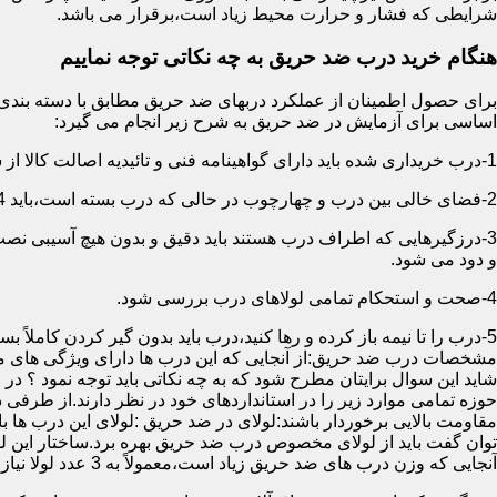
شرایطی که فشار و حرارت محیط زیاد است،برقرار می باشد.
هنگام خرید درب ضد حریق به چه نکاتی توجه نماییم
اساسی برای آزمایش در ضد حریق به شرح زیر انجام می گیرد:
1-درب خریداری شده باید دارای گواهینامه فنی و تائیدیه اصالت کالا از سازمان آتش نشانی باشد.
2-فضای خالی بین درب و چهارچوب در حالی که درب بسته است،باید 4 میلیمتر از قسمت بالا و اطراف باشد.این فاصله در پایین درب می تواند تا 8 میلیمتر باشد.به عبارتی نور نباید از پایین درب درز نماید.
3-درزگیرهایی که اطراف درب هستند باید دقیق و بدون هیچ آسیبی ن
و دود می شود.
4-صحت و استحکام تمامی لولاهای درب بررسی شود.
5-درب را تا نیمه باز کرده و رها کنید،درب باید بدون گیر کردن کاملاً بسته شود.
مشخصات درب ضد حریق:از آنجایی که این درب ها دارای ویژگی های م
شاید این سوال برایتان مطرح شود که به چه نکاتی باید توجه نمود ؟ در
حوزه تمامی موارد زیر را در استانداردهای خود در نظر دارند.از طرفی
توان گفت باید از لولای مخصوص درب ضد حریق بهره برد.ساختار این لو
آنجایی که وزن درب های ضد حریق زیاد است،معمولاً به 3 عدد لولا نیاز دارند.در حالیکه درب های معمولی با وزن پایین دارای 2 عدد لولا هستند.