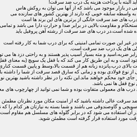
ید البته با پرداخت هزینه یک درب ضد سرقت!
بازار موجود می باشد که از آنها می توان به روکش هاس
که به واسطه سابقه خوبی که دارند از بهترین کشور های سازنده می
رب های ضد سرقت خانگی از برترین های این برند ها است
حکام و مقاومت بالایی در برابر صدا و حرارت دارا می باشد و تمامی
برده شده است.در درب های ضد سرقت از رشته آهن پروفیل باید
و در غیر این صورت تمامی امنیتی که برای درب شما به کار رفته است
یژگی های یک درب ضد سرقت است.
بر ضربه،اسید و مته بسیار آسیب پذیر هستند و به راحتی دزد ها می توا
ه می شود که این در نمونه های 16 و 20 زبانه موجود است و به این طریق کار می کند که با 
قفل از نوع فولادی بوده و زمانی که سارق قصد سرقت از شما را داشته ب
 در جای خود محکم خواهند ماند.این نکته را در نظر داشته باشید بهتری
 نوع قفل ها نمی باشد.
ای معمولی متفاوت بوده و شما نمی توانید از چهارچوب های معمولی
ضد سرقت عالی داشته باشید که از امنیت مکان مورد نظرتان مطمئن ب
 و گاوصندوقی می باشند و شما بسته به نیازتان هر کدام را که نیاز 
 آن استفاده می شود که در برابر گلوله های مسلسل هم مقاوم است
قت مورد استفاده قرار گرفته است مطمئن شوید.