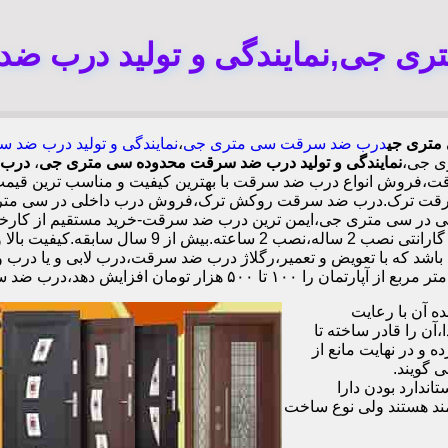
ی جی,نمایندگی و تولید درب ض
متری جی
درب ضد سرقت سی متری جی
،
نمایندگی و تولید درب ضد
ی جی،
نمایندگی و تولید درب ضد سرقت محدوده سی متری جی
،
درب 
روش انواع درب ضد سرقت با بهترین کیفیت و مناسب ترین قیمت،تو
سرقت ترک.درب ضد سرقت روکش ترک،فروش درب داخلی در سی متری
فولادی دوبل چهارطرفه،عایق حرارت و صوت،اکیپ نصا
باشد که با تعویض و تعمیر،رگلاژ درب ضد سرقت،درب لابی و یا درب و
ش دهد،درب ضد سرقت چینی در سی متری جی،
 آن با رعایت
ن را قادر ساخته تا
 و در نهایت مانع از
 گویند.
ندارد بودن دارا
ند هستند ولی نوع ساخت