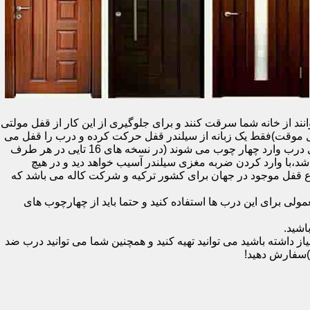
نند از خانه شما سرقت کنند و برای جلوگیری از این کار از قفل مولتی
قفل یک سویچ (به معنای قفل موقت)فقط یک زبانه از سیلندر قفل حرکت کرده و درب را قفل می
کند و در دو با قفل سویچ (در قفل های 20 تایی )پنج زبانه از قسمت بالای درب،پانزده زبانه هم از قسمت بالا،وسط و پایین قسمت کناری درب وارد چهار چوب می شوند (در نسخه های 16 تایی در هر طرف
اشد،با وارد کردن ضربه مغزی سیلندر آسیب خواهد دید و در هیچ
ن نوع قفل موجود در جهان برای کشور ترکیه و شرکت کاله می باشد که
 برای این درب ها استفاده کنید و حتما باید از چهارچوب های
اشید.
داشته باشید می توانید تهیه کنید و همچنین شما می توانید درب ضد
)سفارش دهید!