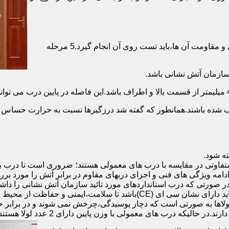
برای حصول اطمینان از عملکرد دربهای ضد حریق مطابق با دسته بندی و مقاومت آن ها،باید تست روی آن انجام گیرد.5 مرحله
صب شده باشند.همانطور که گفته شد درزگیرها نسبت به حرارت حساس ب
تفاوتی در مقایسه با درب های معمولی هستند؛ ضروری است تا درب ب
 ادامه ویژگی های فنی و اجزای دربهای مقاوم در برابر آتش را مورد بر
 در صورتی که درب استانداردهای مورد تائید سازمان آتش نشانی را داش
مقاومت بالایی برخوردار باشند:لولای در ضد حریق :لولای این درب ها باید دار
لاها به صورتی است که دچار پوسیدگی،چرخش نمی شوند و در برابر حرا