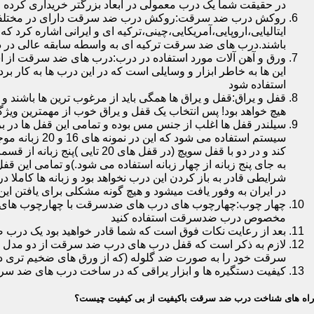
در حقیقت شما یک درب معمولی در ابعاد بزرگتر خریداری کرده ا
روکش درب ضد سرقت:روکش درب ضد سرقت دارای در مختلفی در 
ایتالیایی،اروپایی،آمریکایی،چینی،ترکیه ای و ایرانی اشاره کرد 
باشند.درب های ضد سرقت ترکیه ای به واسطه سابقه عالی در د
ورق و آهن آلات مورد استفاده در درب:درب های ضد سرقت از است
این ها به خاطر ابزار و وسایلی است که در این درب ها به کار 
استفاده شود
قفل و یراق:قفل و یراق ها همگی باید از مرغوب ترین ها باشند 
هیچ خواهد بود! پس انتخاب یک قفل و یراق خوب از مهمترین و
سیلندر قفل ها اغلب از جنس مس بوده و تمامی این قفل ها در برا
سیستم استفاد
به جای پنج زبانه از چهار زبانه استفاده می شود.)و تمامی این 
شرایطی قادر به باز کردن این درب نخواهد بود و زبانه ها کاملا
در ایران به وفور یافت میشود و هیچ گونه مشکلی برای یافتن این
چهار چوب:چهارچوب های درب های ضدسرقت با چهارچوب های درب ه
مخصوص درب ضدسرقت استفاده کنید
بعد از رعایت نکات فوق است که شما قادر خواهید بود یک درب 
لازم به ذکر است که قفل درب های درب ضد سرقت از دو مدل سویچی
سرقت خود را به صورت ضد گلوله (که از ورق های ضخیم تری در
کیفیت دستگیره ها و ابزار یراقی که در ساخت درب های ضد سر
راه های شناخت درب ضد سرقت باکیفیت از بی کیفیت چیست؟