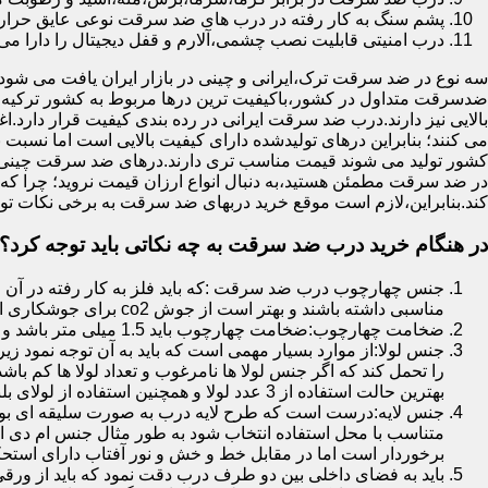
پشم سنگ به کار رفته در درب های ضد سرقت نوعی عایق حرارتی
درب امنیتی قابلیت نصب چشمی،آلارم و قفل دیجیتال را دارا می 
سه نوع در ضد سرقت ترک،ایرانی و چینی در بازار ایران یافت می شود.ا
ضدسرقت متداول در کشور،باکیفیت ترین درها مربوط به کشور ترکیه هس
بالایی نیز دارند.درب ضد سرقت ایرانی در رده بندی کیفیت قرار دارد.
می کنند؛ بنابراین درهای تولیدشده دارای کیفیت بالایی است اما نسبت 
کشور تولید می شوند قیمت مناسب تری دارند.درهای ضد سرقت چینی به 
در ضد سرقت مطمئن هستید،به دنبال انواع ارزان قیمت نروید؛ چرا
کند.بنابراین،لازم است موقع خرید دربهای ضد سرقت به برخی نکات توج
در هنگام خرید درب ضد سرقت به چه نکاتی باید توجه کرد؟
جنس چهارچوب درب ضد سرقت :که باید فلز به کار رفته در آن ا
مناسبی داشته باشند و بهتر است از جوش co2 برای جوشکاری استفاده شده باشد.
ضخامت چهارچوب:ضخامت چهارچوب باید 1.5 میلی متر باشد و یا بالاتر از آن
جنس لولا:از موارد بسیار مهمی است که باید به آن توجه نمود زیرا
را تحمل کند که اگر جنس لولا ها نامرغوب و تعداد لولا ها کم 
بهترین حالت استفاده از 3 عدد لولا و همچنین استفاده از لولای بلبرینگ دار است.
جنس لایه:درست است که طرح لایه درب به صورت سلیقه ای بوده ا
متناسب با محل استفاده انتخاب شود به طور مثال جنس ام دی ا
برخوردار است اما در مقابل خط و خش و نور آفتاب دارای استح
باید به فضای داخلی بین دو طرف درب دقت نمود که باید از ورق