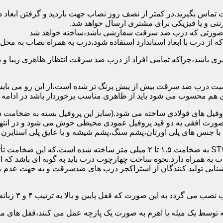
 تماس بگیرید.در کمتر از نصف روز نصاب جهت بازدید و گرفتن ابع
نتی و یا فیزیکی برای مشتری ارسال خواهد شد.
در صورتی که درب ضد سرقت سفارشی باشد،ساخته خواهد شد
 درب با ابعاد استاندارد استفاده شود،درب به همراه نصاب به محل 
ی باشد،چراکه تمامی افراد از درب ضد سرقت انتظار ظاهری زیبا و د
یت درب ضد سرقت بیش از پیش پرنگ تر شده است،از این رو می بایست
هم محسوب می شود باید از ظاهری مناسب برخوردار باشد در ادامه س
وفیل های فولادی ساخته می شود.(سایز این پروفیل بسته به ضخامت 
با جنس های پلی اورتان،پشم سنگ،پشم شیشه و یا عایق پلی استایرن
چهارچوب و رویه درب ضد سرقت:معمولاً با استفاده از ورق فولادی ST۳۷ به ضخامت 
به همراه دارد.نحوه ساخت چهارچوب درب باید به گونه ای باشد که ا
آشنایی تولید کنندگان از استراکچر درب های ضدسرقت و به جهت عد
این صورت که قفل پایین و بالا به ترتیب ۴ و ۳ زبانه پیستونی است.