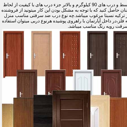
اولین راه وزن درب هست که به صورت کلی درب های کمتر از 60 کیلوگرم جزء درب های بی کیفیت محسوب میشود،70 تا 90 درب های متوسط و درب های 90 کیلوگرم و بالاتر جزء درب های با کیفیت از لحاظ
نان حاصل کنید که با توجه به مشکل بودن این کار میتونید از فروشنده
ر ترکیه نسبتا مرغوب میباشد.چه نوع درب ضد سرقتی مناسب منزل
ام دی اف ملامینه،رویه فلز،در داخل آپارتمان با راهروی پوشیده هرنوع دربی میتوان استفاده
سرقت رویه رنگ مناسب میباشد.