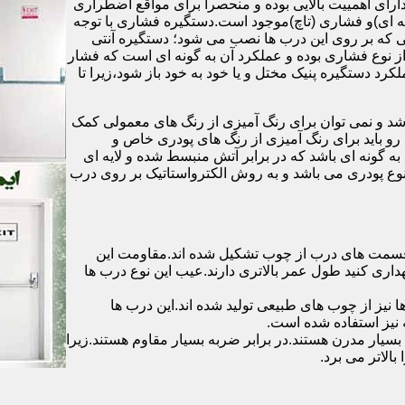
رای اهمییت بالایی بوده و منحصرا برای مواقع اضطراری
 ای)و فشاری (تاچ)موجود است.دستگیره فشاری با توجه
ایی که بر روی این درب ها نصب می شود؛ دستگیره آنتی
ز نوع فشاری بوده و عملکرد آن به گونه ای است که فشار
کرد دستگیره پنیک مختل و یا خود به خود باز شود،زیرا تا
شد و نمی توان برای رنگ آمیزی از رنگ های معمولی کمک
رو باید برای رنگ آمیزی از رنگ های پودری خاص و
ه گونه ای باشد که در برابر آتش منبسط شده و لایه ای
 نوع پودری می باشد و به روش الکترواستاتیک بر روی درب
ه قسمت های درب از چوب تشکیل شده اند.مقاومت این
هداری کنید طول عمر بالاتری دارند.عیب این نوع درب ها
ها نیز از چوب های طبیعی تولید شده اند.این درب ها
 نیز استفاده شده است.
بسیار مدرن هستند.در برابر ضربه بسیار مقاوم هستند.زیرا
الاتر می برد.