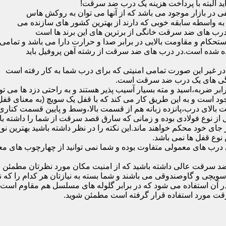
ید البته با پرداخت هزینه یک درب ضد سرقت!
بازار موجود می باشد که از آنها می توان به روکش هاس
که به واسطه سابقه خوبی که دارند از بهترین کشور های سازنده می
رب های ضد سرقت خانگی از برترین های این برند ها است
حکام و مقاومت بالایی در برابر صدا و حرارت دارا می باشد و تمامی
برده شده است.در درب های ضد سرقت از رشته آهن پروفیل باید
و در غیر این صورت تمامی امنیتی که برای درب شما به کار رفته است
یژگی های یک درب ضد سرقت است.
بر ضربه،اسید و مته بسیار آسیب پذیر هستند و به راحتی دزد ها می توا
ه می شود که این در نمونه های 16 و 20 زبانه موجود است و به این طریق کار می کند که با 
قفل از نوع فولادی بوده و زمانی که سارق قصد سرقت از شما را داشته ب
 در جای خود محکم خواهند ماند.این نکته را در نظر داشته باشید بهتری
 نوع قفل ها نمی باشد.
ای معمولی متفاوت بوده و شما نمی توانید از چهارچوب های معمولی
ضد سرقت عالی داشته باشید که از امنیت مکان مورد نظرتان مطمئن ب
 و گاوصندوقی می باشند و شما بسته به نیازتان هر کدام را که نیاز 
 آن استفاده می شود که در برابر گلوله های مسلسل هم مقاوم است
قت مورد استفاده قرار گرفته است مطمئن شوید.