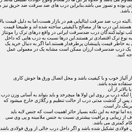
 بوده و نسوز می باشد.بنابراین درب های ضد سرقت ضد حریق نیز می
باشد.
لبته درب ضد سرقت ایتالیایی هم در بازار هست،اما به دلیل قیمت بال
تند.این درب ها از مصالح باکیفیتی ساخته شده اند و طبیعتا قیمت
اغلب تولیدکنندگان درب ضدسرقت ایرانی در واقع درهای ترک را مونتاژ
به نوع ترک اقتصادی تر هستند.این درها نسبت به درب هایی که داخل
خاطر قیمت پایینشان پرطرفدار هستند.اما اگر به دنبال خرید یک
 که یک درب ضدسرقت ارزان ممکن است مشابه یک در معمولی عمل
ه کنید.
ز آلیاژ خوب و با کیفیت باشد و محل اتصال ورق ها جوش کاری
 لنگه درب بر روی این لولا ها میچرخد و باید بتواند به آسانی وزن درب
باشد پس از گذشت مدتی درب از حالت تنظیم و رگلاژی خارج میشود که
ما توجه به این نکته بسیار حائز اهمیت است که جنس لایه باید
ف از زیبایی و براقیت بیشتری نسبت به جنس ملامینه و پی وی سی
کام کمتری می باشد.
ی فولادی تشکیل شده باشد و اگر داخل درب خالی از ورق فولادی باشد