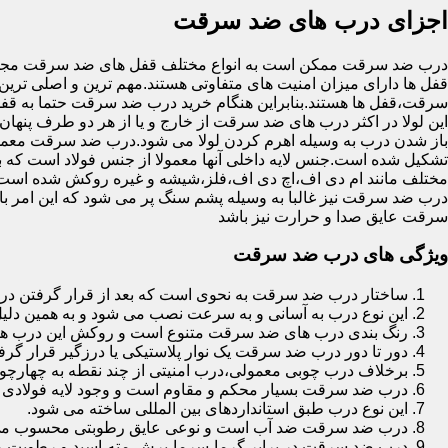
اجزای درب های ضد سرقت
درب ضد سرقت ممکن است به انواع مختلف قفل های ضد سرقت مجهز 
قفل ها دارای میزان امنیت های متفاوتی هستند.مهم ترین و اصلی ترین
سرقت،قفل ها هستند.بنابراین هنگام خرید درب ضد سرقت حتما به قفل 
این لولا در اکثر درب های ضد سرقت از خارج و یا از هر دو طرف پنهان 
باز شدن درب به وسیله اهرم کردن لولا می شود.درب ضد سرقت معمولا
تشکیل شده است.جنس لایه داخلی آنها معمولا از جنس فولاد است که با
مختلف مانند ام دی اف،اچ دی اف،فلز،شیشه و غیره روکش شده است
درب ضد سرقت نیز غالبا به وسیله پشم سنگ پر می شود که این امر
سرقت عایق صدا و حرارت نیز باشد
ویژگی های درب ضد سرقت
ساختار درب ضد سرقت به نحوی است که بعد از قرار گرفتن در چ
این نوع درب به آسانی و به سرعت نصب می شود و به همین دلی
رنگ بندی درب های ضد سرقت متنوع است و روکش این درب ها معمولا از جنس MDF با روکش
دور تا دور درب ضد سرقت یک نوار پلاستیکی یا درزگیر قرار گرفت
برخلاف درب چوبی معمولی،درب امنیتی از چند نقطه به چهارچ
درب ضد سرقت بسیار محکم و مقاوم است و وجود لایه فولادی د
این نوع درب طبق استانداردهای بین المللی ساخته می شود.
درب ضد سرقت ضد آب است و نوعی عایق رطوبتی محسوب می
درب ضد سرقت در برابر گرما،سرما،برش،مته،اسید و رطوبت مقاوم