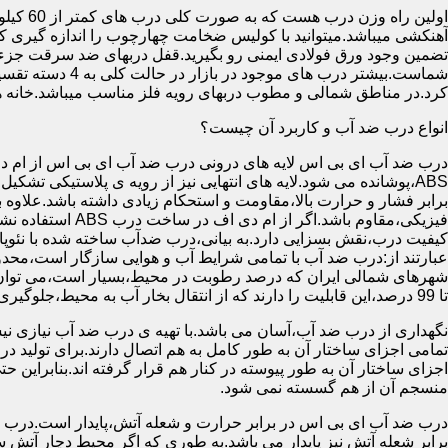
آهنکشی میباشد.میتوانید با کولیس ضخامت چهارچوب را اندازه گیری کنید
تضمین وجود ورق فولادی ایمنی رو بگیرید.قفل دربهای ضد سرقت جزء
شماست.بیشتر در
کرد.در مناطق شمالی و مطوب دربهای رویه فلز مناسب میباشد.خانه 
انواع درب ضد آب و کاربرد آن چیست؟
درب ضد آب ای بی اس لایه های درونی درب ضد آب ای بی اس از ام دی 
فیزیکی،مقاوم باشد.اگ
کیفیت درب،نقش بسزایی دارد.به بیانی،درب ضدآب ساخته شده با نئو
عبارتند از:درب ضد آب با تمامی شرایط آب و هوایی سازگار است،محدو
تا 99 درصد،این قابلیت را دارند که از انتقال بخار آب به محیط،جلوگیری کنند.
نگهداری از درب ضد آب،آسان می باشد.با تهیه ی درب ضد آب نیازی نی
تمامی اجزای ساختار آن به طور کامل به هم اتصال دارند.برای تولید در
اجزای ساختار آن به طور پیوسته در کنار هم قرار گرفته اند.بنابراین 
منسجم آن از هم گسسته نمی شود.
درب ضد آب ای بی اس در برابر حرارت و شعله آتش،پایدار است.درب ضد
برابر شعله آتش نیز پایدار می باشد.به طوری که اگر محیط دچار آت