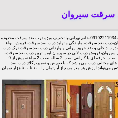
د سرقت سیروان
،09192211934-خانم تهرانی-با تخفیف ویژه درب ضد سرقت محدوده
ان،درب ضد سرقت،نمایندگی و تولید درب ضد سرقت،فروش انواع
،درب داخلی و ضد حریق ایرانی و وارداتی.درب ضد سرقت ترک.درب
 سیروان،فروش درب لابی در سیروان،ایمن ترین درب ضد سرقت-
خرید مستقیم از کارخانه قفل گاوصندوقی کاله،ضد برش و ضد دیلم 100% وارداتی،ورق فولادی دوبل چهارطرفه،عایق حرارت و صوت،اکیپ نصاب حرفه ای با گارانتی نصب 2 ساله،نصب 2 ساعته.بیش از 9
 های مختلف درب می باشد که با تعویض و تعمیر،رگلاژ درب ضد
سرقت،درب لابی و یا درب ورودی ساختمان از جمله عوامل تأثیر گذار در ظاهر کل ساختمان می‌باشد.طبق تحقیقات انجام شده،درب لابی لوکس می‌تواند ارزش هر متر مربع از آپارتمان را ۱۰۰ تا ۵۰۰ هزار تومان