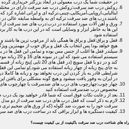
در حقیقت شما یک درب معمولی در ابعاد بزرگتر خریداری کرده ا
روکش درب ضد سرقت:روکش درب ضد سرقت دارای در مختلفی در 
ایتالیایی،اروپایی،آمریکایی،چینی،ترکیه ای و ایرانی اشاره کرد 
باشند.درب های ضد سرقت ترکیه ای به واسطه سابقه عالی در د
ورق و آهن آلات مورد استفاده در درب:درب های ضد سرقت از است
این ها به خاطر ابزار و وسایلی است که در این درب ها به کار 
استفاده شود
قفل و یراق:قفل و یراق ها همگی باید از مرغوب ترین ها باشند 
هیچ خواهد بود! پس انتخاب یک قفل و یراق خوب از مهمترین و
سیلندر قفل ها اغلب از جنس مس بوده و تمامی این قفل ها در برا
سیستم استفاد
به جای پنج زبانه از چهار زبانه استفاده می شود.)و تمامی این 
شرایطی قادر به باز کردن این درب نخواهد بود و زبانه ها کاملا
در ایران به وفور یافت میشود و هیچ گونه مشکلی برای یافتن این
چهار چوب:چهارچوب های درب های ضدسرقت با چهارچوب های درب ه
مخصوص درب ضدسرقت استفاده کنید
بعد از رعایت نکات فوق است که شما قادر خواهید بود یک درب 
لازم به ذکر است که قفل درب های درب ضد سرقت از دو مدل سویچی
سرقت خود را به صورت ضد گلوله (که از ورق های ضخیم تری در
کیفیت دستگیره ها و ابزار یراقی که در ساخت درب های ضد سر
راه های شناخت درب ضد سرقت باکیفیت از بی کیفیت چیست؟