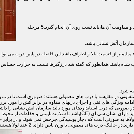
برای حصول اطمینان از عملکرد دربهای ضد حریق مطابق با دسته بندی و مقاومت آن ها،باید تست روی آن انجام گیرد.5 مرحله
صب شده باشند.همانطور که گفته شد درزگیرها نسبت به حرارت حساس ب
تفاوتی در مقایسه با درب های معمولی هستند؛ ضروری است تا درب ب
 ادامه ویژگی های فنی و اجزای دربهای مقاوم در برابر آتش را مورد بر
 در صورتی که درب استانداردهای مورد تائید سازمان آتش نشانی را داش
مقاومت بالایی برخوردار باشند:لولای در ضد حریق :لولای این درب ها باید دار
لاها به صورتی است که دچار پوسیدگی،چرخش نمی شوند و در برابر حرا