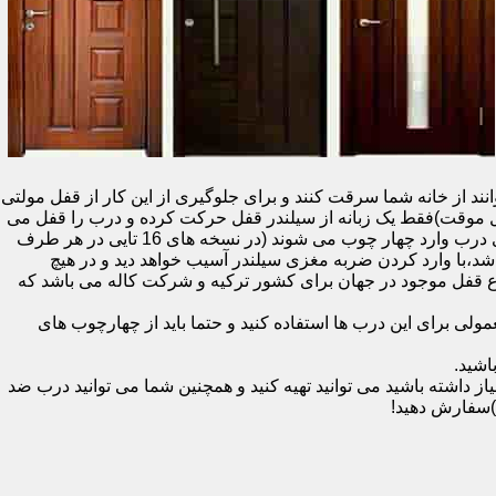
نند از خانه شما سرقت کنند و برای جلوگیری از این کار از قفل مولتی
قفل یک سویچ (به معنای قفل موقت)فقط یک زبانه از سیلندر قفل حرکت کرده و درب را قفل می
کند و در دو با قفل سویچ (در قفل های 20 تایی )پنج زبانه از قسمت بالای درب،پانزده زبانه هم از قسمت بالا،وسط و پایین قسمت کناری درب وارد چهار چوب می شوند (در نسخه های 16 تایی در هر طرف
اشد،با وارد کردن ضربه مغزی سیلندر آسیب خواهد دید و در هیچ
ن نوع قفل موجود در جهان برای کشور ترکیه و شرکت کاله می باشد که
 برای این درب ها استفاده کنید و حتما باید از چهارچوب های
اشید.
داشته باشید می توانید تهیه کنید و همچنین شما می توانید درب ضد
)سفارش دهید!