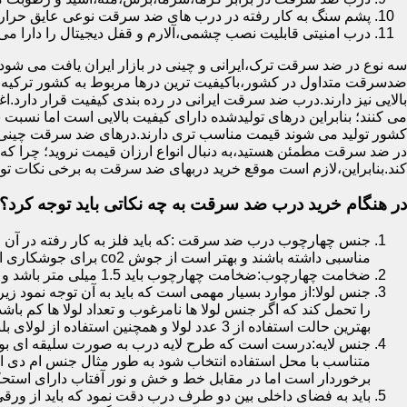
پشم سنگ به کار رفته در درب های ضد سرقت نوعی عایق حرارتی
درب امنیتی قابلیت نصب چشمی،آلارم و قفل دیجیتال را دارا می 
سه نوع در ضد سرقت ترک،ایرانی و چینی در بازار ایران یافت می شود.ا
ضدسرقت متداول در کشور،باکیفیت ترین درها مربوط به کشور ترکیه هس
بالایی نیز دارند.درب ضد سرقت ایرانی در رده بندی کیفیت قرار دارد.
می کنند؛ بنابراین درهای تولیدشده دارای کیفیت بالایی است اما نسبت 
کشور تولید می شوند قیمت مناسب تری دارند.درهای ضد سرقت چینی به 
در ضد سرقت مطمئن هستید،به دنبال انواع ارزان قیمت نروید؛ چرا
کند.بنابراین،لازم است موقع خرید دربهای ضد سرقت به برخی نکات توج
در هنگام خرید درب ضد سرقت به چه نکاتی باید توجه کرد؟
جنس چهارچوب درب ضد سرقت :که باید فلز به کار رفته در آن ا
مناسبی داشته باشند و بهتر است از جوش co2 برای جوشکاری استفاده شده باشد.
ضخامت چهارچوب:ضخامت چهارچوب باید 1.5 میلی متر باشد و یا بالاتر از آن
جنس لولا:از موارد بسیار مهمی است که باید به آن توجه نمود زیرا
را تحمل کند که اگر جنس لولا ها نامرغوب و تعداد لولا ها کم 
بهترین حالت استفاده از 3 عدد لولا و همچنین استفاده از لولای بلبرینگ دار است.
جنس لایه:درست است که طرح لایه درب به صورت سلیقه ای بوده ا
متناسب با محل استفاده انتخاب شود به طور مثال جنس ام دی ا
برخوردار است اما در مقابل خط و خش و نور آفتاب دارای استح
باید به فضای داخلی بین دو طرف درب دقت نمود که باید از ورق