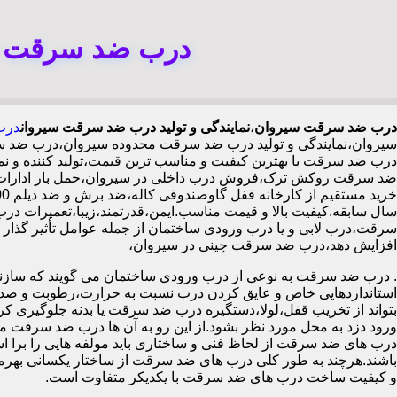
درب ضد سرقت سی
درب ضد سرقت سیروان
،
نمایندگی و تولید درب ضد سرقت سیروان
درب
سیروان،نمایندگی و تولید درب ضد سرقت محدوده سیروان،درب ضد 
درب ضد سرقت با بهترین کیفیت و مناسب ترین قیمت،تولید کننده و
ضد سرقت روکش ترک،فروش درب داخلی در سیروان،حمل بار ادارات 
سال سابقه.کیفیت بالا و قیمت مناسب.ایمن،قدرتمند،زیبا،تعمیرات در
افزایش دهد،درب ضد سرقت چینی در سیروان،
.
درب ضد سرقت به نوعی از درب ورودی ساختمان می گویند که سازنده
استانداردهایی خاص و عایق کردن درب نسبت به حرارت،رطوبت و صدا،آ
بتواند از تخریب قفل،لولا،دستگیره درب ضد سرقت یا بدنه جلوگیری کرده
ورود دزد به محل مورد نظر بشود.از این رو به آن ها درب ضد سرقت می
درب های ضد سرقت از لحاظ فنی و ساختاری باید مولفه هایی را برا استا
باشند.هرچند به طور کلی درب های ضد سرقت از ساختار یکسانی بهرم
و کیفیت ساخت درب های ضد سرقت با یکدیکر متفاوت است.