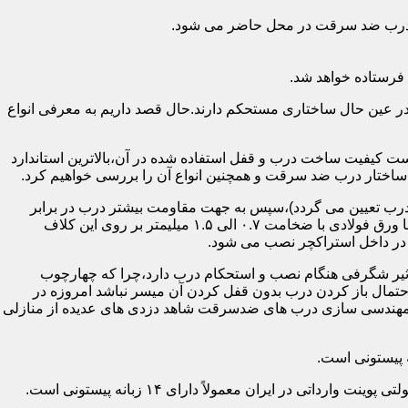
اد درب ضد سرقت در محل حاضر می شود.
فرستاده خواهد شد.
ر عین حال ساختاری مستحکم دارند.حال قصد داریم به معرفی انواع
 کیفیت ساخت درب و قفل استفاده شده در آن،بالاترین استاندارد
اختار درب ضد سرقت و همچنین انواع آن را بررسی خواهیم کرد.
درب تعیین می گردد)،سپس به جهت مقاومت بیشتر درب در برابر
خمش،۳ الی ۴ قید فولادی دقیقاً با همان سایز پروفیل های محیطی به صورت افقی به دو قید پروفیل عمودی محیطی جوش می شود و در انتها ورق فولادی با ضخامت ۰.۷ الی ۱.۵ میلیمتر بر روی این کلاف
 در داخل استراکچر نصب می شود.
۱.۵ تا ۲ میلی متر ساخته شده است،که این ضخامت تأثیر شگرفی هنگام نصب و استحکام درب دارد،چرا که چهارچوب
حتمال باز کردن درب بدون قفل کردن آن میسر نباشد امروزه در
م مهندسی سازی درب های ضدسرقت شاهد دزدی های عدیده از منازلی