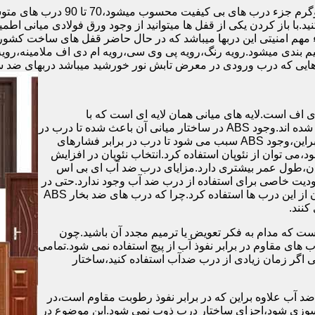
.با باز کردن یکی از قفل ها میتوانید از وجود ورق فولادی میانی اطمی
 مهم امنیتی این دربها میباشد که در حال حاضر قفل های ساخت کشو
ب های موجود در بازار در حالت کلی به 4 دسته تقسیم بندی میشود.رویه رنگ،رویه پی وی سی،رویه 
هایی که درب ورودی در معرض تابش نور خورشید میباشد دربهای ضد 
اف است.لایه های میانی همان لایه ای است که با
ABS،پوشانده می شود.لایه های انتهایی نیز از رویه ی پلاستیکی تشکیل شده اند.وجود ABS در ساختار میانی آن باعث شده تا درب در
برابر فشار و حرارت بالا،مقاومت و استحکام زیادی داشته باشد.علاوه براین،وجود ABS سبب می شود تا درب در برابر فشارهای
ر از ام دی اف در ساخت درب ABS استفاده نشود،می توان از نئوپان استفاده کرد.انتخاب نئوپان در افزایش
پان،طول عمر بیشتری دارد.مزایای درب ضد آب ای بی اس
دیت خاصی برای استفاده از درب ضد آب وجود ندارد.حتی در
شهرهای شمالی ایران که درصد رطوبت در محیط،بسیار است،می توان از این درب ها استفاده کرد.چرا که درب های ضد بخار ABS
ست که مدام به فکر تعویض یا ترمیم مجدد آن باشید.چون
ب های مقاوم در برابر نفوذ آب از پیچ استفاده نمی شود.تمامی
حتی اگر زمان زیادی از درب ضدآب استفاده کنید،ساختار
 آب علاوه براین که در برابر نفوذ رطوبت مقاوم است،در
ش سوزی شود،اجزای ساختار درب ذوب نمی شود.این موضوع در