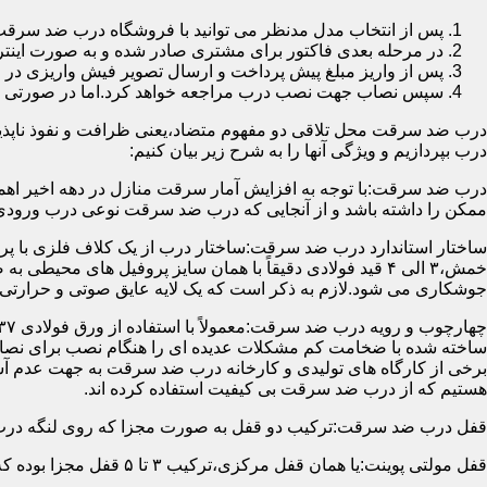
پس از انتخاب مدل مدنظر می توانید با فروشگاه درب ضد سرقت
در مرحله بعدی فاکتور برای مشتری صادر شده و به صورت اینتر
پس از واریز مبلغ پیش پرداخت و ارسال تصویر فیش واریزی 
سپس نصاب جهت نصب درب مراجعه خواهد کرد.اما در صورتی که از
درب ضد سرقت محل تلاقی دو مفهوم متضاد،یعنی ظرافت و نفوذ ناپذیر
درب بپردازیم و ویژگی آنها را به شرح زیر بیان کنیم:
درب ضد سرقت:با توجه به افزایش آمار سرقت منازل در دهه اخیر اهم
ممکن را داشته باشد و از آنجایی که درب ضد سرقت نوعی درب ورودی 
ساختار استاندارد درب ضد سرقت:ساختار درب از یک کلاف فلزی با پر
جوشکاری می شود.لازم به ذکر است که یک لایه عایق صوتی و حرارتی 
ساخته شده با ضخامت کم مشکلات عدیده ای را هنگام نصب برای نصاب 
برخی از کارگاه های تولیدی و کارخانه درب ضد سرقت به جهت عدم 
هستیم که از درب ضد سرقت بی کیفیت استفاده کرده اند.
قفل درب ضد سرقت:ترکیب دو قفل به صورت مجزا که روی لنگه درب نصب می گردد به 
قفل مولتی پوینت:یا همان قفل مرکزی،ترکیب ۳ تا ۵ قفل مجزا بوده که توسط یک میله یا اهرم به صورت یک پارچه عمل می کنند،قفل های مولتی پوینت وارداتی در ایران معمولاً دارای ۱۴ زبانه پیستونی است.