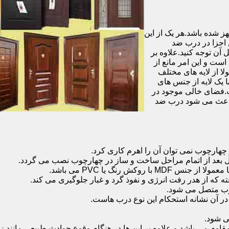
شده باشد.هر یک از این
 اجزا در درب ضد
آن توجه کنید.علاوه بر
است و این امر مانع از
 از لایه های مختلف
 یک لایه از جنس های
.فضای خالی موجود در
 باعث می شود درب ضد
هارچوب نمی توان آن را اهرم کاری کرد.
ل بعد از اتمام مراحل ساخت و ساز در چهارچوب نصب می گردد.
 رنگ یا PVC می باشد.
ه که از هدر رفت انرژی و نفوذ گرد و غبار جلوگیری می کند.
وب متصل می شود.
ر آن نشانه استحکام این نوع درب هاست.
 شود.
 می باشد و علاوه بر این ها در هنگام وقوع حوادث طبیعی مانند زل