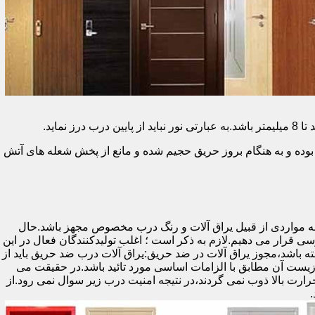
وده و به هنگام بروز حریق حجیم شده و مانع از پخش شعله های آتش
ه مواردی از قبیل یراق آلات و رنگ درب مخصوص مجهز باشد.حال
رسی قرار می دهیم.لازم به ذکر است ؛ اغلب تولیدکنندگان فعال در این
ته باشد،مجوز یراق آلات در ضد حریق:یراق آلات درب ضد حریق باید از
ای نشان سی ای (CE)باشد تا سلامت،ایمنی و حفاظت از محیط زیست آن مطابق با الزامات اساسی مورد تائید باشد.در حقیقت می
رت بالا ذوب نمی گردند،در نتیجه امنیت درب زیر سوال نمی رود.از