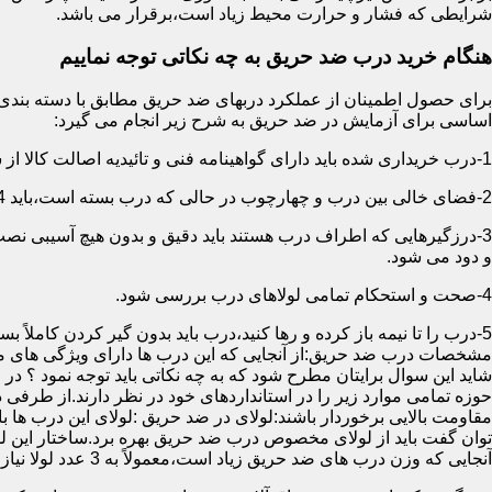
شرایطی که فشار و حرارت محیط زیاد است،برقرار می باشد.
هنگام خرید درب ضد حریق به چه نکاتی توجه نماییم
اساسی برای آزمایش در ضد حریق به شرح زیر انجام می گیرد:
1-درب خریداری شده باید دارای گواهینامه فنی و تائیدیه اصالت کالا از سازمان آتش نشانی باشد.
2-فضای خالی بین درب و چهارچوب در حالی که درب بسته است،باید 4 میلیمتر از قسمت بالا و اطراف باشد.این فاصله در پایین درب می تواند تا 8 میلیمتر باشد.به عبارتی نور نباید از پایین درب درز نماید.
3-درزگیرهایی که اطراف درب هستند باید دقیق و بدون هیچ آسیبی ن
و دود می شود.
4-صحت و استحکام تمامی لولاهای درب بررسی شود.
5-درب را تا نیمه باز کرده و رها کنید،درب باید بدون گیر کردن کاملاً بسته شود.
مشخصات درب ضد حریق:از آنجایی که این درب ها دارای ویژگی های م
شاید این سوال برایتان مطرح شود که به چه نکاتی باید توجه نمود ؟ در
حوزه تمامی موارد زیر را در استانداردهای خود در نظر دارند.از طرفی
توان گفت باید از لولای مخصوص درب ضد حریق بهره برد.ساختار این لو
آنجایی که وزن درب های ضد حریق زیاد است،معمولاً به 3 عدد لولا نیاز دارند.در حالیکه درب های معمولی با وزن پایین دارای 2 عدد لولا هستند.