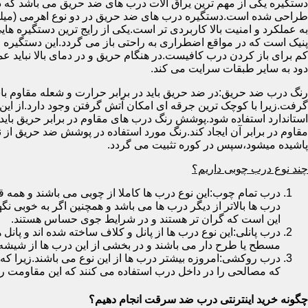
دستگیره یکی از مهم ترین یراق آلات درب های ضد حریق می باشد که دا
طراحی شده است.دستگیره درب های ضد حریق در دو نوع اهرمی (میله
به عملکرد و امنیت بالا کاربردی تر است.یکی از رایج ترین دستگیره ه
پنیک است که در مواقع اضطراری به راحتی باز می گردد.این دستگیره ا
کم برای باز کردن درب کافیست.در هنگام حریق و در دمای بالا نباید عمل
دود به سایر طبقات سرایت می کند.
رنگ درب ضد حریق:در ضد حریق باید در برابر حرارت و شعله مقاوم با
گرفت.زیرا با کوچک ترین جرقه ای امکان آتش گرفتن وجود دارد.از این 
استاندارد استفاده شود.پوشش رنگ درب های مقاوم در برابر حریق باید ب
مقاوم در برابر آن ایجاد کند.رنگ مورد استفاده در پوشش ضد حریق از
پاشیده میشود،سپس در کوره تثبیت می گردد.
چند نوع درب چوبی داریم؟
درب تمام چوب:این نوع درب ها کاملا از چوبی می باشند و هم
درب ها بالاتر از دیگر درب ها می باشد و همچنین اگر به خوبی نگ
این است که گران تر هستند و در شرایط جوی حساس هستند.
درب پانلی:این نوع درب ها از پانل و کلاف ساخته شده اند و پانل 
مسطح یا طرح دار می باشند و در بخشی از این درب ها از شیشه
درب روکشی:امروزه بیشتر درب ها از این نوع می باشند.زیرا که 
که مصالحی را در داخل درب استفاده می کنند که این مقاومت را ب
چگونه خرید اینترنتی درب ضد سرقت انجام دهیم؟