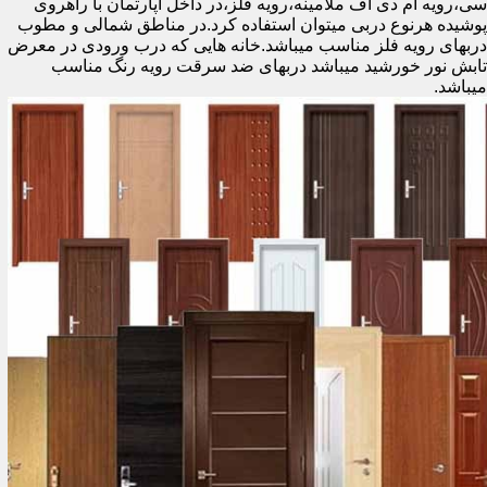
سی،رویه ام دی اف ملامینه،رویه فلز،در داخل آپارتمان با راهروی
پوشیده هرنوع دربی میتوان استفاده کرد.در مناطق شمالی و مطوب
دربهای رویه فلز مناسب میباشد.خانه هایی که درب ورودی در معرض
تابش نور خورشید میباشد دربهای ضد سرقت رویه رنگ مناسب
میباشد.