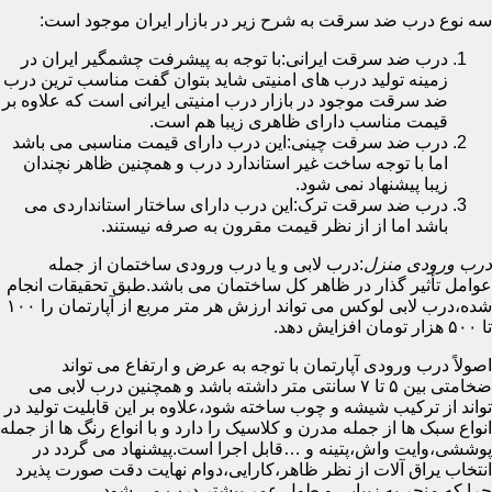
سه نوع درب ضد سرقت به شرح زیر در بازار ایران موجود است:
درب ضد سرقت ایرانی:با توجه به پیشرفت چشمگیر ایران در
زمینه تولید درب های امنیتی شاید بتوان گفت مناسب ترین درب
ضد سرقت موجود در بازار درب امنیتی ایرانی است که علاوه بر
قیمت مناسب دارای ظاهری زیبا هم است.
درب ضد سرقت چینی:این درب دارای قیمت مناسبی می باشد
اما با توجه ساخت غیر استاندارد درب و همچنین ظاهر نچندان
زیبا پیشنهاد نمی شود.
درب ضد سرقت ترک:این درب دارای ساختار استانداردی می
باشد اما از از نظر قیمت مقرون به صرفه نیستند.
درب ورودی منزل
:درب لابی و یا درب ورودی ساختمان از جمله
عوامل تأثیر گذار در ظاهر کل ساختمان می باشد.طبق تحقیقات انجام
شده،درب لابی لوکس می تواند ارزش هر متر مربع از آپارتمان را ۱۰۰
تا ۵۰۰ هزار تومان افزایش دهد.
اصولاً درب ورودی آپارتمان با توجه به عرض و ارتفاع می تواند
ضخامتی بین ۵ تا ۷ سانتی متر داشته باشد و همچنین درب لابی می
تواند از ترکیب شیشه و چوب ساخته شود،علاوه بر این قابلیت تولید در
انواع سبک ها از جمله مدرن و کلاسیک را دارد و با انواع رنگ ها از جمله
پوششی،وایت واش،پتینه و …قابل اجرا است.پیشنهاد می گردد در
انتخاب یراق آلات از نظر ظاهر،کارایی،دوام نهایت دقت صورت پذیرد
چرا که منجر به زیبایی و طول عمر بیشتر درب می شود.