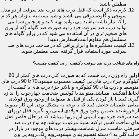
مطمئن باشید.
لازم به ذکر است که قفل درب های درب ضد سرقت از دو مدل
سویچی و گاوصندوقی می باشند و شما بسته به نیازتان هر کدام
را که نیاز داشته باشید می توانید تهیه کنید و همچنین شما می
توانید درب ضد سرقت خود را به صورت ضد گلوله (که از ورق
های ضخیم تری در آن استفاده می شود که در برابر گلوله های
مسلسل هم مقاوم است)سفارش دهید!
کیفیت دستگیره ها و ابزار یراقی که در ساخت درب های ضد
سرقت مورد استفاده قرار گرفته است مطمئن شوید.
راه های شناخت درب ضد سرقت باکیفیت از بی کیفیت چیست؟
اولین راه وزن درب هست که به صورت کلی درب های کمتر از 60
کیلوگرم جزء درب های بی کیفیت محسوب میشود،70 تا 90 درب های
متوسط و درب های 90 کیلوگرم و بالاتر جزء درب های با کیفیت از
لحاظ آهنکشی میباشد.میتوانید با کولیس ضخامت چهارچوب را اندازه
گیری کنید.با باز کردن یکی از قفل ها میتوانید از وجود ورق فولادی
میانی اطمینان حاصل کنید که با توجه به مشکل بودن این کار میتونید
از فروشنده تضمین وجود ورق فولادی ایمنی رو بگیرید.قفل دربهای
ضد سرقت جزء مهم امنیتی این دربها میباشد که در حال حاضر قفل
های ساخت کشور ترکیه نسبتا مرغوب میباشد.چه نوع درب ضد
سرقتی مناسب منزل شماست.بیشتر درب های موجود در بازار در
حالت کلی به 4 دسته تقسیم بندی میشود.رویه رنگ،رویه پی وی