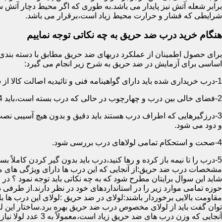
برابر شعله آتش نیز پایدار می باشد.به طوری که اگر محیط دچار آت
شرایطی که فشار و حرارت محیط زیاد است،برقرار می باشد.
هنگام خرید درب ضد حریق به چه نکاتی توجه نماییم
اساسی برای آزمایش در ضد حریق به شرح زیر انجام می گیرد:
1-درب خریداری شده باید دارای گواهینامه فنی و تائیدیه اصالت کالا از سازمان آتش نشانی باشد.
2-فضای خالی بین درب و چهارچوب در حالی که درب بسته است،باید 4 میلیمتر از قسمت بالا و اطراف باشد.این فاصله در پایین درب می تواند تا 8 میلیمتر باشد.به عبارتی نور نباید از پایین درب درز نماید.
3-درزگیرهایی که اطراف درب هستند باید دقیق و بدون هیچ آسیبی ن
و دود می شود.
4-صحت و استحکام تمامی لولاهای درب بررسی شود.
5-درب را تا نیمه باز کرده و رها کنید،درب باید بدون گیر کردن کاملاً بسته شود.
مشخصات درب ضد حریق:از آنجایی که این درب ها دارای ویژگی های م
شاید این سوال برایتان مطرح شود که به چه نکاتی باید توجه نمود ؟ در
حوزه تمامی موارد زیر را در استانداردهای خود در نظر دارند.از طرفی
توان گفت باید از لولای مخصوص درب ضد حریق بهره برد.ساختار این لو
آنجایی که وزن درب های ضد حریق زیاد است،معمولاً به 3 عدد لولا نیاز دارند.در حالیکه درب های معمولی با وزن پایین دارای 2 عدد لولا هستند.