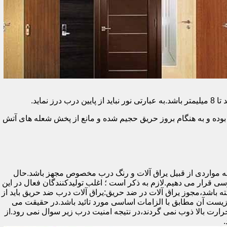
وده و به هنگام بروز حریق حجیم شده و مانع از پخش شعله های آتش
ه مواردی از قبیل یراق آلات و رنگ درب مخصوص مجهز باشد.حال
رسی قرار می دهیم.لازم به ذکر است ؛ اغلب تولیدکنندگان فعال در این
ته باشد،مجوز یراق آلات در ضد حریق:یراق آلات درب ضد حریق باید از
ای نشان سی ای (CE)باشد تا سلامت،ایمنی و حفاظت از محیط زیست آن مطابق با الزامات اساسی مورد تائید باشد.در حقیقت می
رت بالا ذوب نمی گردند،در نتیجه امنیت درب زیر سوال نمی رود.از