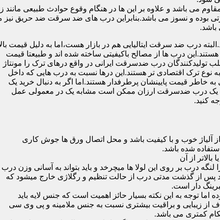
 می باشد و علاوه بر این ها در هنگام وقوع حوادث طبیعی مانند زل
 بوده و نسوز می باشد.بنابراین درب های ضد سرقت ضد حریق نیز می
باشد.
لبته درب ضد سرقت ایتالیایی هم در بازار هست،اما به دلیل قیمت بال
تند.این درب ها از مصالح باکیفیتی ساخته شده اند و طبیعتا قیمت
اغلب تولیدکنندگان درب ضدسرقت ایرانی در واقع درهای ترک را مونتاژ
به نوع ترک اقتصادی تر هستند.این درها نسبت به درب هایی که داخل
خاطر قیمت پایینشان پرطرفدار هستند.اما اگر به دنبال خرید یک
 که یک درب ضدسرقت ارزان ممکن است مشابه یک در معمولی عمل
ه کنید.
ز آلیاژ خوب و با کیفیت باشد و محل اتصال ورق ها جوش کاری
 لنگه درب بر روی این لولا ها میچرخد و باید بتواند به آسانی وزن درب
باشد پس از گذشت مدتی درب از حالت تنظیم و رگلاژی خارج میشود که
ما توجه به این نکته بسیار حائز اهمیت است که جنس لایه باید
ف از زیبایی و براقیت بیشتری نسبت به جنس ملامینه و پی وی سی
کام کمتری می باشد.