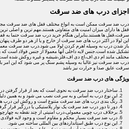
اجزای درب های ضد سرقت
درب ضد سرقت ممکن است به انواع مختلف قفل های ضد سرقت مجهز 
قفل ها دارای میزان امنیت های متفاوتی هستند.مهم ترین و اصلی ترین
سرقت،قفل ها هستند.بنابراین هنگام خرید درب ضد سرقت حتما به قفل 
این لولا در اکثر درب های ضد سرقت از خارج و یا از هر دو طرف پنهان 
باز شدن درب به وسیله اهرم کردن لولا می شود.درب ضد سرقت معمولا
تشکیل شده است.جنس لایه داخلی آنها معمولا از جنس فولاد است که با
مختلف مانند ام دی اف،اچ دی اف،فلز،شیشه و غیره روکش شده است
درب ضد سرقت نیز غالبا به وسیله پشم سنگ پر می شود که این امر
سرقت عایق صدا و حرارت نیز باشد
ویژگی های درب ضد سرقت
ساختار درب ضد سرقت به نحوی است که بعد از قرار گرفتن در چ
این نوع درب به آسانی و به سرعت نصب می شود و به همین دلی
رنگ بندی درب های ضد سرقت متنوع است و روکش این درب ها معمولا از جنس MDF با روکش
دور تا دور درب ضد سرقت یک نوار پلاستیکی یا درزگیر قرار گرفت
برخلاف درب چوبی معمولی،درب امنیتی از چند نقطه به چهارچ
درب ضد سرقت بسیار محکم و مقاوم است و وجود لایه فولادی د
این نوع درب طبق استانداردهای بین المللی ساخته می شود.
درب ضد سرقت ضد آب است و نوعی عایق رطوبتی محسوب می