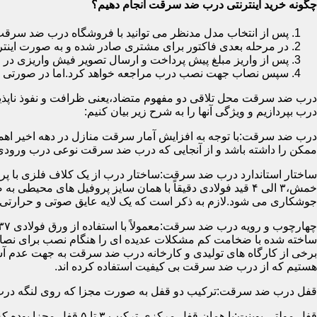
چگونه خرید اینترنتی درب ضد سرقت انجام دهیم؟
پس از انتخاب مدل مدنظر می توانید با فروشگاه درب ضد سرقت
در مرحله بعدی فاکتور برای مشتری صادر شده و به صورت اینتر
پس از واریز مبلغ پیش پرداخت و ارسال تصویر فیش واریزی 
سپس نصاب جهت نصب درب مراجعه خواهد کرد.اما در صورتی که از
درب ضد سرقت محل تلاقی دو مفهوم متضاد،یعنی ظرافت و نفوذ ناپذیر
درب بپردازیم و ویژگی آنها را به شرح زیر بیان کنیم:
درب ضد سرقت:با توجه به افزایش آمار سرقت منازل در دهه اخیر اهم
ممکن را داشته باشد و از آنجایی که درب ضد سرقت نوعی درب ورودی 
ساختار استاندارد درب ضد سرقت:ساختار درب از یک کلاف فلزی با پر
جوشکاری می شود.لازم به ذکر است که یک لایه عایق صوتی و حرارتی 
ساخته شده با ضخامت کم مشکلات عدیده ای را هنگام نصب برای نصاب 
برخی از کارگاه های تولیدی و کارخانه درب ضد سرقت به جهت عدم 
هستیم که از درب ضد سرقت بی کیفیت استفاده کرده اند.
قفل درب ضد سرقت:ترکیب دو قفل به صورت مجزا که روی لنگه درب نصب می گردد به 
قفل مولتی پوینت:یا همان قفل مرکزی،ترکیب ۳ تا ۵ قفل مجزا بوده که توسط یک میله یا اهرم به صورت یک پارچه عمل می کنند،قفل های مولتی پوینت وارداتی در ایران معمولاً دارای ۱۴ زبانه پیستونی است.