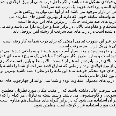
ی فولادی تشکیل شده باشد و اگر داخل درب خالی از ورق فولادی باشد
ید البته با پرداخت هزینه یک درب ضد سرقت!
بازار موجود می باشد که از آنها می توان به روکش هاس
که به واسطه سابقه خوبی که دارند از بهترین کشور های سازنده می
رب های ضد سرقت خانگی از برترین های این برند ها است
حکام و مقاومت بالایی در برابر صدا و حرارت دارا می باشد و تمامی
برده شده است.در درب های ضد سرقت از رشته آهن پروفیل باید
و در غیر این صورت تمامی امنیتی که برای درب شما به کار رفته است
یژگی های یک درب ضد سرقت است.
بر ضربه،اسید و مته بسیار آسیب پذیر هستند و به راحتی دزد ها می توا
ه می شود که این در نمونه های 16 و 20 زبانه موجود است و به این طریق کار می کند که با 
قفل از نوع فولادی بوده و زمانی که سارق قصد سرقت از شما را داشته ب
 در جای خود محکم خواهند ماند.این نکته را در نظر داشته باشید بهتری
 نوع قفل ها نمی باشد.
ای معمولی متفاوت بوده و شما نمی توانید از چهارچوب های معمولی
ضد سرقت عالی داشته باشید که از امنیت مکان مورد نظرتان مطمئن ب
 و گاوصندوقی می باشند و شما بسته به نیازتان هر کدام را که نیاز 
 آن استفاده می شود که در برابر گلوله های مسلسل هم مقاوم است
قت مورد استفاده قرار گرفته است مطمئن شوید.