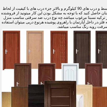
اولین راه وزن درب هست که به صورت کلی درب های کمتر از 60 کیلوگرم جزء درب های بی کیفیت محسوب میشود،70 تا 90 درب های متوسط و درب های 90 کیلوگرم و بالاتر جزء درب های با کیفیت از لحاظ
نان حاصل کنید که با توجه به مشکل بودن این کار میتونید از فروشنده
ر ترکیه نسبتا مرغوب میباشد.چه نوع درب ضد سرقتی مناسب منزل
ام دی اف ملامینه،رویه فلز،در داخل آپارتمان با راهروی پوشیده هرنوع دربی میتوان استفاده
سرقت رویه رنگ مناسب میباشد.