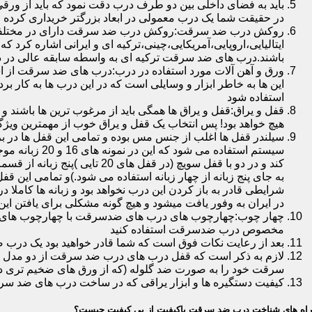
باید به فضای داخلی بین دو طرف درب دقت نمود که باید از ورق
در حقیقت شما یک درب معمولی در ابعاد بزرگتر خریداری کرده ا
روکش درب ضد سرقت:روکش درب ضد سرقت دارای در مختلفی در 
ایتالیایی،اروپایی،آمریکایی،چینی،ترکیه ای و ایرانی اشاره کرد 
باشند.درب های ضد سرقت ترکیه ای به واسطه سابقه عالی در د
ورق و آهن آلات مورد استفاده در درب:درب های ضد سرقت از است
این ها به خاطر ابزار و وسایلی است که در این درب ها به کار 
استفاده شود
قفل و یراق:قفل و یراق ها همگی باید از مرغوب ترین ها باشند 
هیچ خواهد بود! پس انتخاب یک قفل و یراق خوب از مهمترین و
سیلندر قفل ها اغلب از جنس مس بوده و تمامی این قفل ها در برا
سیستم استفاد
به جای پنج زبانه از چهار زبانه استفاده می شود.)و تمامی این 
شرایطی قادر به باز کردن این درب نخواهد بود و زبانه ها کاملا
در ایران به وفور یافت میشود و هیچ گونه مشکلی برای یافتن این
چهار چوب:چهارچوب های درب های ضدسرقت با چهارچوب های درب ه
مخصوص درب ضدسرقت استفاده کنید
بعد از رعایت نکات فوق است که شما قادر خواهید بود یک درب 
لازم به ذکر است که قفل درب های درب ضد سرقت از دو مدل سویچی
سرقت خود را به صورت ضد گلوله (که از ورق های ضخیم تری در
کیفیت دستگیره ها و ابزار یراقی که در ساخت درب های ضد سر
راه های شناخت درب ضد سرقت باکیفیت از بی کیفیت چیست؟