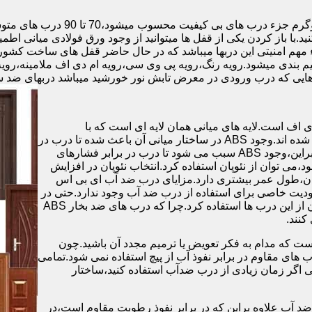
.با باز کردن یکی از قفل ها میتوانید از وجود ورق فولادی میانی اطمی
 مهم امنیتی این دربها میباشد که در حال حاضر قفل های ساخت کشو
ب های موجود در بازار در حالت کلی به 4 دسته تقسیم بندی میشود.رویه رنگ،رویه پی وی سی،رویه 
هایی که درب ورودی در معرض تابش نور خورشید میباشد دربهای ضد 
اف است.لایه های میانی همان لایه ای است که با
ABS،پوشانده می شود.لایه های انتهایی نیز از رویه ی پلاستیکی تشکیل شده اند.وجود ABS در ساختار میانی آن باعث شده تا درب در
برابر فشار و حرارت بالا،مقاومت و استحکام زیادی داشته باشد.علاوه براین،وجود ABS سبب می شود تا درب در برابر فشارهای
ر از ام دی اف در ساخت درب ABS استفاده نشود،می توان از نئوپان استفاده کرد.انتخاب نئوپان در افزایش
پان،طول عمر بیشتری دارد.مزایای درب ضد آب ای بی اس
دیت خاصی برای استفاده از درب ضد آب وجود ندارد.حتی در
شهرهای شمالی ایران که درصد رطوبت در محیط،بسیار است،می توان از این درب ها استفاده کرد.چرا که درب های ضد بخار ABS
ست که مدام به فکر تعویض یا ترمیم مجدد آن باشید.چون
ب های مقاوم در برابر نفوذ آب از پیچ استفاده نمی شود.تمامی
حتی اگر زمان زیادی از درب ضدآب استفاده کنید،ساختار
 آب علاوه براین که در برابر نفوذ رطوبت مقاوم است،در