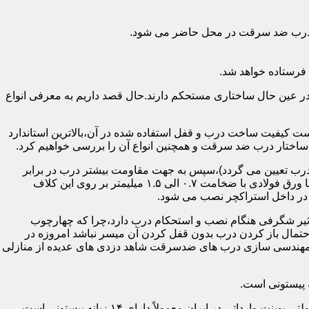
اد درب ضد سرقت در محل حاضر می شود.
فرستاده خواهد شد.
ر عین حال ساختاری مستحکم دارند.حال قصد داریم به معرفی انواع
 کیفیت ساخت درب و قفل استفاده شده در آن،بالاترین استاندارد
اختار درب ضد سرقت و همچنین انواع آن را بررسی خواهیم کرد.
درب تعیین می گردد)،سپس به جهت مقاومت بیشتر درب در برابر
خمش،۳ الی ۴ قید فولادی دقیقاً با همان سایز پروفیل های محیطی به صورت افقی به دو قید پروفیل عمودی محیطی جوش می شود و در انتها ورق فولادی با ضخامت ۰.۷ الی ۱.۵ میلیمتر بر روی این کلاف
 در داخل استراکچر نصب می شود.
۱.۵ تا ۲ میلی متر ساخته شده است،که این ضخامت تأثیر شگرفی هنگام نصب و استحکام درب دارد،چرا که چهارچوب
حتمال باز کردن درب بدون قفل کردن آن میسر نباشد امروزه در
م مهندسی سازی درب های ضدسرقت شاهد دزدی های عدیده از منازلی