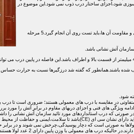
ش سوزی شود،اجزای ساختار درب ذوب نمی شود.این موضوع در
برای حصول اطمینان از عملکرد دربهای ضد حریق مطابق با دسته بندی و مقاومت آن ها،باید تست روی آن انجام گیرد.5 مرحله
صب شده باشند.همانطور که گفته شد درزگیرها نسبت به حرارت حساس ب
تفاوتی در مقایسه با درب های معمولی هستند؛ ضروری است تا درب ب
 ادامه ویژگی های فنی و اجزای دربهای مقاوم در برابر آتش را مورد بر
 در صورتی که درب استانداردهای مورد تائید سازمان آتش نشانی را داش
مقاومت بالایی برخوردار باشند:لولای در ضد حریق :لولای این درب ها باید دار
لاها به صورتی است که دچار پوسیدگی،چرخش نمی شوند و در برابر حرا