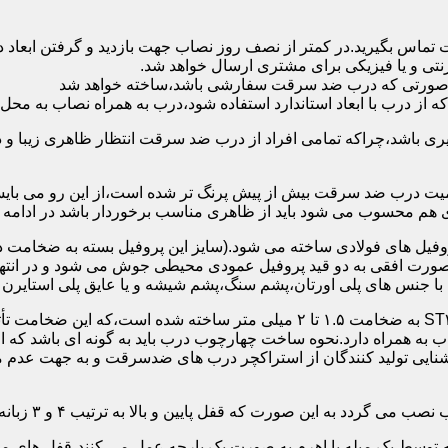
 تماس بگیرید.در کمتر از نصف روز نصاب جهت بازدید و گرفتن ابع
نتی و یا فیزیکی برای مشتری ارسال خواهد شد.
در صورتی که درب ضد سرقت سفارشی باشد،ساخته خواهد شد
 درب با ابعاد استاندارد استفاده شود،درب به همراه نصاب به محل 
ی باشد،چراکه تمامی افراد از درب ضد سرقت انتظار ظاهری زیبا و د
یت درب ضد سرقت بیش از پیش پرنگ تر شده است،از این رو می بایست
هم محسوب می شود باید از ظاهری مناسب برخوردار باشد در ادامه س
وفیل های فولادی ساخته می شود.(سایز این پروفیل بسته به ضخامت 
با جنس های پلی اورتان،پشم سنگ،پشم شیشه و یا عایق پلی استایرن
چهارچوب و رویه درب ضد سرقت:معمولاً با استفاده از ورق فولادی ST۳۷ به ضخامت 
به همراه دارد.نحوه ساخت چهارچوب درب باید به گونه ای باشد که ا
آشنایی تولید کنندگان از استراکچر درب های ضدسرقت و به جهت عد
این صورت که قفل پایین و بالا به ترتیب ۴ و ۳ زبانه پیستونی است.