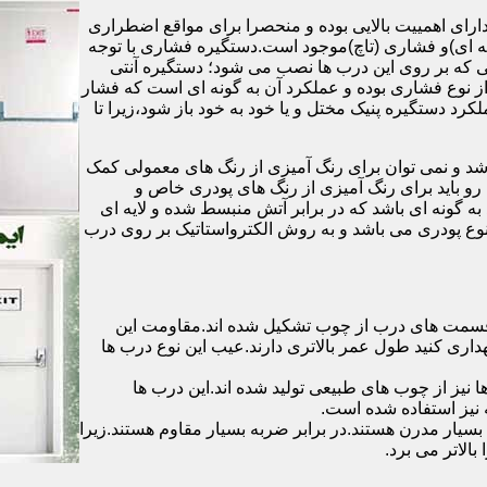
رای اهمییت بالایی بوده و منحصرا برای مواقع اضطراری
 ای)و فشاری (تاچ)موجود است.دستگیره فشاری با توجه
ایی که بر روی این درب ها نصب می شود؛ دستگیره آنتی
ز نوع فشاری بوده و عملکرد آن به گونه ای است که فشار
کرد دستگیره پنیک مختل و یا خود به خود باز شود،زیرا تا
شد و نمی توان برای رنگ آمیزی از رنگ های معمولی کمک
رو باید برای رنگ آمیزی از رنگ های پودری خاص و
ه گونه ای باشد که در برابر آتش منبسط شده و لایه ای
 نوع پودری می باشد و به روش الکترواستاتیک بر روی درب
ه قسمت های درب از چوب تشکیل شده اند.مقاومت این
هداری کنید طول عمر بالاتری دارند.عیب این نوع درب ها
ها نیز از چوب های طبیعی تولید شده اند.این درب ها
 نیز استفاده شده است.
بسیار مدرن هستند.در برابر ضربه بسیار مقاوم هستند.زیرا
الاتر می برد.