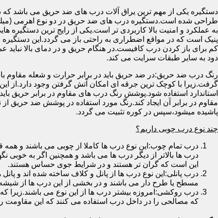
دستگیره یکی از مهم ترین یراق آلات درب های ضد حریق می باشد که دا
طراحی شده است.دستگیره درب های ضد حریق در دو نوع اهرمی (میله
به عملکرد و امنیت بالا کاربردی تر است.یکی از رایج ترین دستگیره ه
پنیک است که در مواقع اضطراری به راحتی باز می گردد.این دستگیره ا
کم برای باز کردن درب کافیست.در هنگام حریق و در دمای بالا نباید عمل
دود به سایر طبقات سرایت می کند.
رنگ درب ضد حریق:در ضد حریق باید در برابر حرارت و شعله مقاوم با
گرفت.زیرا با کوچک ترین جرقه ای امکان آتش گرفتن وجود دارد.از این 
استاندارد استفاده شود.پوشش رنگ درب های مقاوم در برابر حریق باید ب
مقاوم در برابر آن ایجاد کند.رنگ مورد استفاده در پوشش ضد حریق از
پاشیده میشود،سپس در کوره تثبیت می گردد.
چند نوع درب چوبی داریم؟
درب تمام چوب:این نوع درب ها کاملا از چوبی می باشند و هم
درب ها بالاتر از دیگر درب ها می باشد و همچنین اگر به خوبی نگ
این است که گران تر هستند و در شرایط جوی حساس هستند.
درب پانلی:این نوع درب ها از پانل و کلاف ساخته شده اند و پانل 
مسطح یا طرح دار می باشند و در بخشی از این درب ها از شیشه
درب روکشی:امروزه بیشتر درب ها از این نوع می باشند.زیرا که 
که مصالحی را در داخل درب استفاده می کنند که این مقاومت را ب