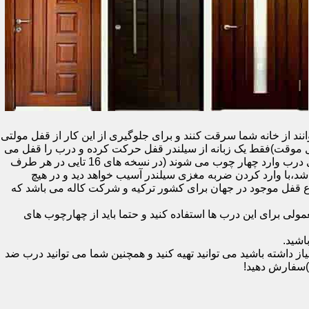
نند از خانه شما سرقت کنند و برای جلوگیری از این کار از قفل مولتی
قفل یک سویچ (به معنای قفل موقت)فقط یک زبانه از سیلندر قفل حرکت کرده و درب را قفل می
کند و در دو با قفل سویچ (در قفل های 20 تایی )پنج زبانه از قسمت بالای درب،پانزده زبانه هم از قسمت بالا،وسط و پایین قسمت کناری درب وارد چهار چوب می شوند (در نسخه های 16 تایی در هر طرف
اشد،با وارد کردن ضربه مغزی سیلندر آسیب خواهد دید و در هیچ
ن نوع قفل موجود در جهان برای کشور ترکیه و شرکت کاله می باشد که
 برای این درب ها استفاده کنید و حتما باید از چهارچوب های
اشید.
داشته باشید می توانید تهیه کنید و همچنین شما می توانید درب ضد
)سفارش دهید!