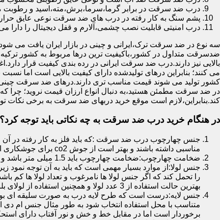
درب ضد سرقت در برابر گرما،سرما،برش،مته،اسید و رطوبت مقاوم
پشم سنگ به کار رفته در درب های ضد سرقت نوعی عایق حرارتی
درب امنیتی قابلیت نصب چشمی،آلارم و قفل دیجیتال را دارا می 
سه نوع در ضد سرقت ترک،ایرانی و چینی در بازار ایران یافت می شود.ا
ضدسرقت متداول در کشور،باکیفیت ترین درها مربوط به کشور ترکیه هس
بالایی نیز دارند.درب ضد سرقت ایرانی در رده بندی کیفیت قرار دارد.
می کنند؛ بنابراین درهای تولیدشده دارای کیفیت بالایی است اما نسبت 
کشور تولید می شوند قیمت مناسب تری دارند.درهای ضد سرقت چینی به 
در ضد سرقت مطمئن هستید،به دنبال انواع ارزان قیمت نروید؛ چرا
کند.بنابراین،لازم است موقع خرید دربهای ضد سرقت به برخی نکات توج
در هنگام خرید درب ضد سرقت به چه نکاتی باید توجه کرد؟
جنس چهارچوب درب ضد سرقت :که باید فلز به کار رفته در آن ا
مناسبی داشته باشند و بهتر است از جوش co2 برای جوشکاری استفاده شده باشد.
ضخامت چهارچوب:ضخامت چهارچوب باید 1.5 میلی متر باشد و یا بالاتر از آن
جنس لولا:از موارد بسیار مهمی است که باید به آن توجه نمود زیرا
را تحمل کند که اگر جنس لولا ها نامرغوب و تعداد لولا ها کم 
بهترین حالت استفاده از 3 عدد لولا و همچنین استفاده از لولای بلبرینگ دار است.
جنس لایه:درست است که طرح لایه درب به صورت سلیقه ای بوده ا
متناسب با محل استفاده انتخاب شود به طور مثال جنس ام دی ا
برخوردار است اما در مقابل خط و خش و نور آفتاب دارای استح