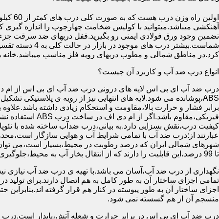
آهنکشی میباشد.میتوانید با کولیس ضخامت چهارچوب را اندازه گیری کنید
تضمین وجود ورق فولادی ایمنی رو بگیرید.قفل دربهای ضد سرقت جزء
شماست.بیشتر در
کرد.در مناطق شمالی و مطوب دربهای رویه فلز مناسب میباشد.خانه 
انواع درب ضد آب و کاربرد آن چیست؟
درب ضد آب ای بی اس لایه های درونی درب ضد آب ای بی اس از ام دی 
فیزیکی،مقاوم باشد.اگ
کیفیت درب،نقش بسزایی دارد.به بیانی،درب ضدآب ساخته شده با نئو
عبارتند از:درب ضد آب با تمامی شرایط آب و هوایی سازگار است،محدو
تا 99 درصد،این قابلیت را دارند که از انتقال بخار آب به محیط،جلوگیری کنند.
نگهداری از درب ضد آب،آسان می باشد.با تهیه ی درب ضد آب نیازی نی
تمامی اجزای ساختار آن به طور کامل به هم اتصال دارند.برای تولید در
اجزای ساختار آن به طور پیوسته در کنار هم قرار گرفته اند.بنابراین 
منسجم آن از هم گسسته نمی شود.
درب ضد آب ای بی اس در برابر حرارت و شعله آتش،پایدار است.درب ضد