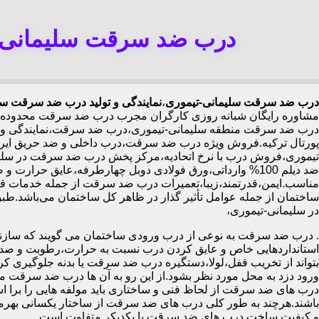
درب ضد سرقت سلیمانی-ت
درب ضد سرقت سلیمانی-تیموری
،
نمایندگی و تولید درب ضد سرقت سلی
مشاوره رایگان شبانه روزی کارگران مجرب درب ضد سرقت محدوده س
درب ضد سرقت منطقه سلیمانی-تیموری،درب ضد سرقت،نمایندگی و تو
پورتال ترکیه.فروش ویژه درب ضد سرقت،درب داخلی و ضد حریق ایر
تیموری،فروش درب با نرخ اتحادیه،مرکز پخش درب ضد سرقت در سلیم
مناسب.ایمن،قدرتمند،زیبا،تعمیرات درب ضد سرقت از جمله خدمات قاب
در سلیمانی-تیموری،
.
درب ضد سرقت به نوعی از درب ورودی ساختمان می گویند که سازنده
استانداردهایی خاص و عایق کردن درب نسبت به حرارت،رطوبت و صدا،آ
بتواند از تخریب قفل،لولا،دستگیره درب ضد سرقت یا بدنه جلوگیری کرده
ورود دزد به محل مورد نظر بشود.از این رو به آن ها درب ضد سرقت می
درب های ضد سرقت از لحاظ فنی و ساختاری باید مولفه هایی را برا استا
باشند.هرچند به طور کلی درب های ضد سرقت از ساختار یکسانی بهرم
و کیفیت ساخت درب های ضد سرقت با یکدیکر متفاوت است.