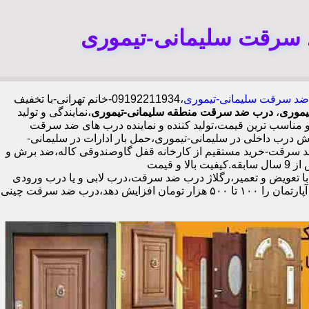
 سرقت سلیمانی-تیموری
ب ضد سرقت سلیمانی-تیموری
،09192211934-خانم تهرانی-با تخفیف
یموری
،
درب ضد سرقت منطقه سلیمانی-تیموری
،نمایندگی و تولید
ناسب ترین قیمت،تولید کننده و نماینده درب های ضد سرقت
ب داخلی در سلیمانی-تیموری،حمل بار ادارات در سلیمانی-
د سرقت-خرید مستقیم از کارخانه قفل گاوصندوقی کاله،ضد برش و
ضد دیلم 100% وارداتی،ورق فولادی دوبل چهارطرفه،عایق حرارت و صوت،اکیپ نصاب حرفه ای با گارانتی نصب 2 ساله،نصب 2 ساعته.بیش از 9 سال سابقه.کیفیت بالا و قیمت
با تعویض و تعمیر،رگلاژ درب ضد سرقت،درب لابی و یا درب ورودی
ساختمان از جمله عوامل تأثیر گذار در ظاهر کل ساختمان می‌باشد.طبق تحقیقات انجام شده،درب لابی لوکس می‌تواند ارزش هر متر مربع از آپارتمان را ۱۰۰ تا ۵۰۰ هزار تومان افزایش دهد،درب ضد سرقت چینی