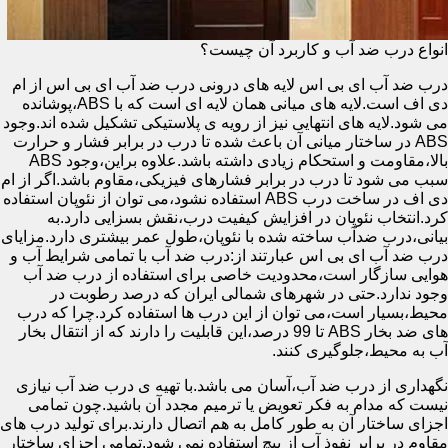
انواع درب ضد آب و کاربرد آن چیست؟
درب ضد آب ای بی اس لایه های درونی درب ضد آب ای بی اس از ام
دی اف است.لایه های میانی همان لایه ای است که با ABS،پوشانده
می شود.لایه های انتهایی نیز از رویه ی پلاستیکی تشکیل شده اند.وجود
ABS در ساختار میانی آن باعث شده تا درب در برابر فشار و حرارت
بالا،مقاومت و استحکام زیادی داشته باشد.علاوه براین،وجود ABS
سبب می شود تا درب در برابر فشارهای فیزیکی،مقاوم باشد.اگر از ام
دی اف در ساخت درب ABS استفاده نشود،می توان از نئوپان استفاده
کرد.انتخاب نئوپان در افزایش کیفیت درب،نقش بسزایی دارد.به
بیانی،درب ضدآب ساخته شده با نئوپان،طول عمر بیشتری دارد.مزایای
درب ضد آب ای بی اس عبارتند از:درب ضد آب با تمامی شرایط آب و
هوایی سازگار است،محدودیت خاصی برای استفاده از درب ضد آب
وجود ندارد.حتی در شهرهای شمالی ایران که درصد رطوبت در
محیط،بسیار است،می توان از این درب ها استفاده کرد.چرا که درب
های ضد بخار ABS تا 99 درصد،این قابلیت را دارند که از انتقال بخار
آب به محیط،جلوگیری کنند.
نگهداری از درب ضد آب،آسان می باشد.با تهیه ی درب ضد آب نیازی
نیست که مدام به فکر تعویض یا ترمیم مجدد آن باشید.چون تمامی
اجزای ساختار آن به طور کامل به هم اتصال دارند.برای تولید درب های
مقاوم در برابر نفوذ آب از پیچ استفاده نمی شود.تمامی اجزای ساختار