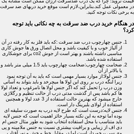
قیمت نروید؛ چرا که یک درب ضدسرقت ارزان ممکن است مشابه یک
در معمولی عمل کند.بنابراین،لازم است موقع خرید دربهای ضد سرقت
به برخی نکات توجه کنید.
در هنگام خرید درب ضد سرقت به چه نکاتی باید توجه
کرد؟
جنس چهارچوب درب ضد سرقت :که باید فلز به کار رفته در آن
از آلیاژ خوب و با کیفیت باشد و محل اتصال ورق ها جوش کاری
مناسبی داشته باشند و بهتر است از جوش co2 برای جوشکاری
استفاده شده باشد.
ضخامت چهارچوب:ضخامت چهارچوب باید 1.5 میلی متر باشد و
یا بالاتر از آن
جنس لولا:از موارد بسیار مهمی است که باید به آن توجه نمود
زیرا لنگه درب بر روی این لولا ها میچرخد و باید بتواند به آسانی
وزن درب را تحمل کند که اگر جنس لولا ها نامرغوب و تعداد لولا
ها کم باشد پس از گذشت مدتی درب از حالت تنظیم و رگلاژی
خارج میشود که بهترین حالت استفاده از 3 عدد لولا و همچنین
استفاده از لولای بلبرینگ دار است.
جنس لایه:درست است که طرح لایه درب به صورت سلیقه ای
بوده اما توجه به این نکته بسیار حائز اهمیت است که جنس لایه
باید متناسب با محل استفاده انتخاب شود به طور مثال جنس ام
دی اف از زیبایی و براقیت بیشتری نسبت به جنس ملامینه و پی
وی سی برخوردار است اما در مقابل خط و خش و نور آفتاب