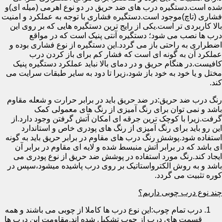
شده است.دستگیره درب های ضد حریق در دو نوع اهرمی (میله ای)و
فشاری (تاچ)موجود است.دستگیره فشاری با توجه به عملکرد و امنیت
بالا کاربردی تر است.یکی از رایج ترین دستگیره هایی که بر روی این
درب ها نصب می شود؛ دستگیره آنتی پنیک است که در مواقع
اضطراری به راحتی باز می گردد.این دستگیره از نوع فشاری بوده و
عملکرد آن به گونه ای است که فشار کم برای باز کردن درب
کافیست.در هنگام حریق و در دمای بالا نباید عملکرد دستگیره پنیک
مختل و یا خود به خود باز شود،زیرا تا دود به سایر طبقات سرایت می
کند.
رنگ درب ضد حریق:در ضد حریق باید در برابر حرارت و شعله مقاوم
باشد و نمی توان برای رنگ آمیزی از رنگ های معمولی کمک
گرفت.زیرا با کوچک ترین جرقه ای امکان آتش گرفتن وجود دارد.از
این رو باید برای رنگ آمیزی از رنگ های پودری خاص و استاندارد
استفاده شود.پوشش رنگ درب های مقاوم در برابر حریق باید به گونه
ای باشد که در برابر آتش منبسط شده و لایه ای مقاوم در برابر آن
ایجاد کند.رنگ مورد استفاده در پوشش ضد حریق از نوع پودری می
باشد و به روش الکترواستاتیک بر روی درب پاشیده میشود،سپس در
کوره تثبیت می گردد.
چند نوع درب چوبی داریم؟
درب تمام چوب:این نوع درب ها کاملا از چوبی می باشند و همه
قسمت های درب از چوب تشکیل شده اند.مقاومت این درب ها