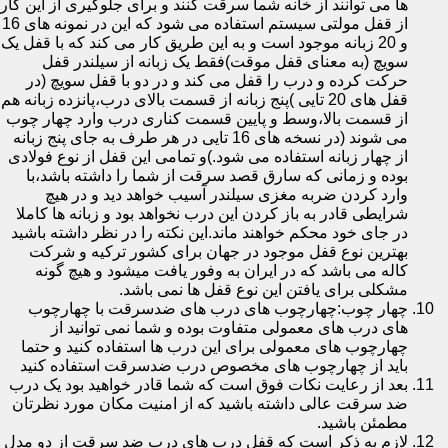
ها می توانند از خانه شما سرقت کنند و برای جلوگیری از این کار
از قفل مولتی سیستم استفاده می شود که این در نمونه های 16
و 20 زبانه موجود است و به این طریق کار می کند که با قفل یک
سویچ (به معنای قفل موقت)فقط یک زبانه از سیلندر قفل
حرکت کرده و درب را قفل می کند و در دو با قفل سویچ (در
قفل های 20 تایی )پنج زبانه از قسمت بالای درب،پانزده زبانه هم
از قسمت بالا،وسط و پایین قسمت کناری درب وارد چهار چوب
می شوند (در نسخه های 16 تایی در هر طرف به جای پنج زبانه
از چهار زبانه استفاده می شود.)و تمامی این قفل از نوع فولادی
بوده و زمانی که سارق قصد سرقت از شما را داشته باشد،با
وارد کردن ضربه مغزی سیلندر آسیب خواهد دید و در هیچ
شرایطی قادر به باز کردن این درب نخواهد بود و زبانه ها کاملا
در جای خود محکم خواهند ماند.این نکته را در نظر داشته باشید
بهترین نوع قفل موجود در جهان برای کشور ترکیه و شرکت
کاله می باشد که در ایران به وفور یافت میشود و هیچ گونه
مشکلی برای یافتن این نوع قفل ها نمی باشد.
چهار چوب:چهارچوب های درب های ضدسرقت با چهارچوب
های درب های معمولی متفاوت بوده و شما نمی توانید از
چهارچوب های معمولی برای این درب ها استفاده کنید و حتما
باید از چهارچوب های مخصوص درب ضدسرقت استفاده کنید
بعد از رعایت نکات فوق است که شما قادر خواهید بود یک درب
ضد سرقت عالی داشته باشید که از امنیت مکان مورد نظرتان
مطمئن باشید.
لازم به ذکر است که قفل درب های درب ضد سرقت از دو مدل