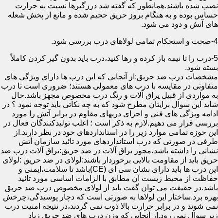
نصب شده باشند.همانطور که گفته شد درزگیرها نسبت به حرارت
حساس بوده و به هنگام بروز حریق حجیم شده و مانع از پخش شعله
های آتش و دود می شود.
4-صحت و استحکام تمامی لولاهای درب بررسی شود.
5-درب را تا نیمه باز کرده و رها کنید،درب باید بدون گیر کردن کاملاً
بسته شود.
مشخصات درب ضد حریق:از آنجایی که این درب ها دارای ویژگی های
متفاوتی در مقایسه با درب های معمولی هستند؛ ضروری است تا درب
به مواردی از قبیل یراق آلات و رنگ درب مخصوص مجهز باشد.حال
شاید این سوال برایتان مطرح شود که به چه نکاتی باید توجه نمود ؟ در
ادامه ویژگی های فنی و اجزای دربهای مقاوم در برابر آتش را مورد
بررسی قرار می دهیم.لازم به ذکر است ؛ اغلب تولیدکنندگان فعال در
این حوزه تمامی موارد زیر را در استانداردهای خود در نظر دارند.از
طرفی در صورتی که درب استانداردهای مورد تائید سازمان آتش
نشانی را داشته باشد،مجوز یراق آلات در ضد حریق:یراق آلات درب ضد
حریق باید از مقاومت بالایی برخوردار باشند:لولای در ضد حریق :لولای
این درب ها باید دارای نشان سی ای (CE)باشد تا سلامت،ایمنی و
حفاظت از محیط زیست آن مطابق با الزامات اساسی مورد تائید
باشد.در حقیقت می توان گفت باید از لولای مخصوص درب ضد حریق
بهره برد.ساختار این لولاها به صورتی است که دچار پوسیدگی،چرخش
نمی شوند و در برابر حرارت بالا ذوب نمی گردند،در نتیجه امنیت درب
زیر سوال نمی رود.از آنجایی که وزن درب های ضد حریق زیاد