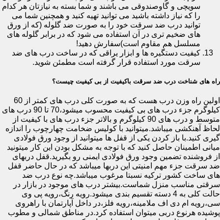
سویچی و گاوصندوقی می باشند و شما بسته به نیازتان هر کدام
را که نیاز داشته باشید می توانید تهیه کنید و همچنین شما می
توانید درب ضد سرقت خود را به صورت ضد گلوله (که از ورق
های ضخیم تری در آن استفاده می شود که در برابر گلوله های
مسلسل هم مقاوم است)سفارش دهید!
کیفیت دستگیره ها و ابزار یراقی که در ساخت درب های ضد
سرقت مورد استفاده قرار گرفته است مطمئن شوید.
راه های شناخت درب ضد سرقت باکیفیت از بی کیفیت چیست؟
اولین راه وزن درب هست که به صورت کلی درب های کمتر از 60
کیلوگرم جزء درب های بی کیفیت محسوب میشود،70 تا 90 درب های
متوسط و درب های 90 کیلوگرم و بالاتر جزء درب های با کیفیت از
لحاظ آهنکشی میباشد.میتوانید با کولیس ضخامت چهارچوب را اندازه
گیری کنید.با باز کردن یکی از قفل ها میتوانید از وجود ورق فولادی
میانی اطمینان حاصل کنید که با توجه به مشکل بودن این کار میتونید
از فروشنده تضمین وجود ورق فولادی ایمنی رو بگیرید.قفل دربهای
ضد سرقت جزء مهم امنیتی این دربها میباشد که در حال حاضر قفل
های ساخت کشور ترکیه نسبتا مرغوب میباشد.چه نوع درب ضد
سرقتی مناسب منزل شماست.بیشتر درب های موجود در بازار در
حالت کلی به 4 دسته تقسیم بندی میشود.رویه رنگ،رویه پی وی
سی،رویه ام دی اف ملامینه،رویه فلز،در داخل آپارتمان با راهروی
پوشیده هرنوع دربی میتوان استفاده کرد.در مناطق شمالی و مطوب