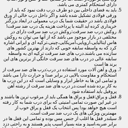
دارای استحکام کمتری می باشد.
باید به فضای داخلی بین دو طرف درب دقت نمود که باید از
ورقی فولادی تشکیل شده باشد و اگر داخل درب خالی از ورق
فولادی باشد در حقیقت شما یک درب معمولی در ابعاد بزرگتر
خریداری کرده اید البته با پرداخت هزینه یک درب ضد سرقت!
روکش درب ضد سرقت:روکش درب ضد سرقت دارای در
مختلفی در بازار موجود می باشد که از آنها می توان به روکش
هاس ایتالیایی،اروپایی،آمریکایی،چینی،ترکیه ای و ایرانی اشاره
کرد که به واسطه سابقه خوبی که دارند از بهترین کشور های
سازنده می باشند.درب های ضد سرقت ترکیه ای به واسطه
سابقه عالی در درب های ضد سرقت خانگی از برترین های این
برند ها است
ورق و آهن آلات مورد استفاده در درب:درب های ضد سرقت از
استحکام و مقاومت بالایی در برابر صدا و حرارت دارا می باشد
و تمامی این ها به خاطر ابزار و وسایلی است که در این درب ها
به کار برده شده است.در درب های ضد سرقت از رشته آهن
پروفیل باید استفاده شود
قفل و یراق:قفل و یراق ها همگی باید از مرغوب ترین ها باشند و
در غیر این صورت تمامی امنیتی که برای درب شما به کار رفته
است هیچ خواهد بود! پس انتخاب یک قفل و یراق خوب از
مهمترین ویژگی های یک درب ضد سرقت است.
سیلندر قفل ها اغلب از جنس مس بوده و تمامی این قفل ها در
برابر ضربه،اسید و مته بسیار آسیب پذیر هستند و به راحتی دزد