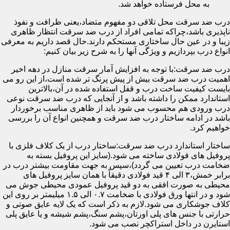
به محل فرستاده خواهد شد.
درب ضد سرقت محل تلاقی دو مفهوم متضاد،یعنی ظرافت و نفوذ
ناپذیری باشد،چراکه تمامی افراد از درب ضد سرقت انتظار ظاهری
زیبا و در عین حال ساختاری مستحکم دارند.حال قصد داریم به معرفی
انواع درب بپردازیم و ویژگی آنها را به شرح زیر بیان کنیم:
درب ضد سرقت:با توجه به افزایش آمار سرقت منازل در دهه اخیر
اهمیت درب ضد سرقت بیش از پیش پرنگ تر شده است،از این رو می
بایست کیفیت ساخت درب و قفل استفاده شده در آن،بالاترین
استاندارد ممکن را داشته باشد و از آنجایی که درب ضد سرقت نوعی
درب ورودی هم محسوب می شود باید از ظاهری مناسب برخوردار
باشد در ادامه ساختار درب ضد سرقت و همچنین انواع آن را بررسی
خواهیم کرد.
ساختار استاندارد درب ضد سرقت:ساختار درب از یک کلاف فلزی با
پروفیل های فولادی ساخته می شود.(سایز این پروفیل بسته به
ضخامت درب تعیین می گردد)،سپس به جهت مقاومت بیشتر درب در
برابر خمش،۳ الی ۴ قید فولادی دقیقاً با همان سایز پروفیل های
محیطی به صورت افقی به دو قید پروفیل عمودی محیطی جوش می
شود و در انتها ورق فولادی با ضخامت ۰.۷ الی ۱.۵ میلیمتر بر روی این
کلاف جوشکاری می شود.لازم به ذکر است که یک لایه عایق صوتی و
حرارتی با جنس های پلی اورتان،پشم سنگ،پشم شیشه و یا عایق پلی
استایرن در داخل استراکچر نصب می شود.