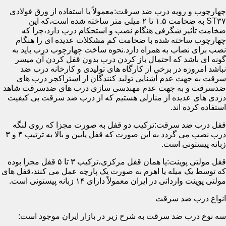
چهارچوب و رویه درب ضد سرقت:معمولاً با استفاده از ورق فولادی
ST۳۷ به ضخامت ۱.۵ تا ۲ میلی متر ساخته شده است،که این
ضخامت تأثیر شگرفی هنگام نصب و استحکام درب دارد،چرا که
چهارچوب ساخته شده با ضخامت کم مشکلات عدیده ای را هنگام
نصب برای نصاب به همراه دارد.نحوه ساخت چهارچوب درب باید به
گونه ای باشد که احتمال باز کردن درب بدون قفل کردن آن میسر
نباشد امروزه در برخی از کارگاه های تولیدی و کارخانه درب ضد
سرقت به جهت عدم آشنایی تولید کنندگان از استراکچر درب های
ضدسرقت و به جهت عدم مهندسی سازی درب های ضدسرقت شاهد
دزدی های عدیده از منازلی هستیم که از درب ضد سرقت بی کیفیت
استفاده کرده اند.
قفل درب ضد سرقت:ترکیب دو قفل به صورت مجزا که روی لنگه
درب نصب می گردد به این صورت که قفل پایین و بالا به ترتیب ۴ و ۳
زبانه پیستونی است.
قفل مولتی پوینت:یا همان قفل مرکزی،ترکیب ۳ تا ۵ قفل مجزا بوده
که توسط یک میله یا اهرم به صورت یک پارچه عمل می کنند،قفل های
مولتی پوینت وارداتی در ایران معمولاً دارای ۱۴ زبانه پیستونی است.
انواع درب ضد سرقت
سه نوع درب ضد سرقت به شرح زیر در بازار ایران موجود است: