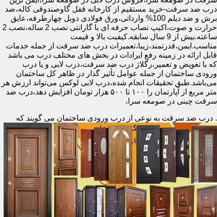
درب ضد سرقت-خرید مستقیم از کارخانه قفل گاوصندوقی کاله،ضد
برش و ضد دیلم 100% وارداتی،ورق فولادی دوبل چهارطرفه،عایق
حرارت و صوت،اکیپ نصاب حرفه ای با گارانتی نصب 2 ساله،نصب 2
ساعته.بیش از 9 سال سابقه.کیفیت بالا و قیمت
مناسب.ایمن،قدرتمند،زیبا،تعمیرات درب ضد سرقت از جمله خدمات
قابل ارائه در زمینه رفع ایرادات در بخش های مختلف درب می باشد
که با تعویض و تعمیر،رگلاژ درب ضد سرقت،درب لابی و یا درب
ورودی ساختمان از جمله عوامل تأثیر گذار در ظاهر کل ساختمان
می‌باشد.طبق تحقیقات انجام شده،درب لابی لوکس می‌تواند ارزش هر
متر مربع از آپارتمان را ۱۰۰ تا ۵۰۰ هزار تومان افزایش دهد،درب ضد
سرقت چینی در صومعه سرا،
.
درب ضد سرقت به نوعی از درب ورودی ساختمان می گویند که