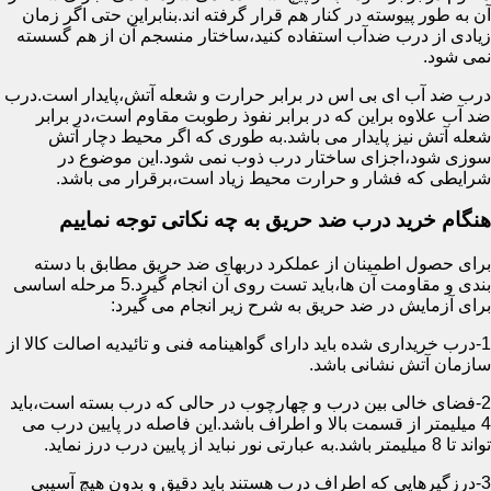
آن به طور پیوسته در کنار هم قرار گرفته اند.بنابراین حتی اگر زمان
زیادی از درب ضدآب استفاده کنید،ساختار منسجم آن از هم گسسته
نمی شود.
درب ضد آب ای بی اس در برابر حرارت و شعله آتش،پایدار است.درب
ضد آب علاوه براین که در برابر نفوذ رطوبت مقاوم است،در برابر
شعله آتش نیز پایدار می باشد.به طوری که اگر محیط دچار آتش
سوزی شود،اجزای ساختار درب ذوب نمی شود.این موضوع در
شرایطی که فشار و حرارت محیط زیاد است،برقرار می باشد.
هنگام خرید درب ضد حریق به چه نکاتی توجه نماییم
برای حصول اطمینان از عملکرد دربهای ضد حریق مطابق با دسته
بندی و مقاومت آن ها،باید تست روی آن انجام گیرد.5 مرحله اساسی
برای آزمایش در ضد حریق به شرح زیر انجام می گیرد:
1-درب خریداری شده باید دارای گواهینامه فنی و تائیدیه اصالت کالا از
سازمان آتش نشانی باشد.
2-فضای خالی بین درب و چهارچوب در حالی که درب بسته است،باید
4 میلیمتر از قسمت بالا و اطراف باشد.این فاصله در پایین درب می
تواند تا 8 میلیمتر باشد.به عبارتی نور نباید از پایین درب درز نماید.
3-درزگیرهایی که اطراف درب هستند باید دقیق و بدون هیچ آسیبی