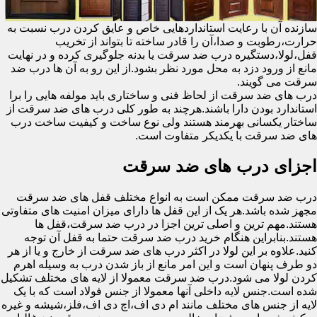
سازنده آن با رعایت استانداردهایی خاص و عایق کردن درب نسبت به
حرارت،رطوبت و صدا،آن را قادر ساخته تا بتواند از تخریب
قفل،لولا،دستگیره درب ضد سرقت یا بدنه جلوگیری کرده و در نهایت
مانع از ورود دزد به محل مورد نظر بشود.از این رو به آن ها درب ضد
سرقت می گویند.
درب های ضد سرقت از لحاظ فنی و ساختاری باید مولفه هایی را برا
استاندارد بودن دارا باشند.هرچند به طور کلی درب های ضد سرقت از
ساختار یکسانی بهرمند هستند ولی نوع ساخت و کیفیت ساخت درب
های ضد سرقت با یکدیکر متفاوت است.
اجزای درب های ضد سرقت
درب ضد سرقت ممکن است به انواع مختلف قفل های ضد سرقت
مجهز شده باشد.هر یک از این قفل ها دارای میزان امنیت های متفاوتی
هستند.مهم ترین و اصلی ترین اجزا در درب ضد سرقت،قفل ها
هستند.بنابراین هنگام خرید درب ضد سرقت حتما به قفل آن توجه
کنید.علاوه بر این لولا در اکثر درب های ضد سرقت از خارج و یا از هر
دو طرف پنهان است و این امر مانع از باز شدن درب به وسیله اهرم
کردن لولا می شود.درب ضد سرقت معمولا از لایه های مختلف تشکیل
شده است.جنس لایه داخلی آنها معمولا از جنس فولاد است که با یک
لایه از جنس های مختلف مانند ام دی اف،اچ دی اف،فلز،شیشه و غیره