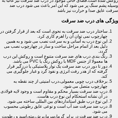
روکش شده است.فضای خالی موجود در درب ضد سرقت نیز غالبا به
وسیله پشم سنگ پر می شود که این امر باعث می شود درب ضد
سرقت عایق صدا و حرارت نیز باشد
ویژگی های درب ضد سرقت
ساختار درب ضد سرقت به نحوی است که بعد از قرار گرفتن در
چهارچوب نمی توان آن را اهرم کاری کرد.
این نوع درب به آسانی و به سرعت نصب می شود و به همین
دلیل بعد از اتمام مراحل ساخت و ساز در چهارچوب نصب می
گردد.
رنگ بندی درب های ضد سرقت متنوع است و روکش این درب
ها معمولا از جنس MDF با روکش رنگ یا PVC می باشد.
دور تا دور درب ضد سرقت یک نوار پلاستیکی یا درزگیر قرار
گرفته که از هدر رفت انرژی و نفوذ گرد و غبار جلوگیری می
کند.
برخلاف درب چوبی معمولی،درب امنیتی از چند نقطه به
چهارچوب متصل می شود.
درب ضد سرقت بسیار محکم و مقاوم است و وجود لایه فولادی
در آن نشانه استحکام این نوع درب هاست.
این نوع درب طبق استانداردهای بین المللی ساخته می شود.
درب ضد سرقت ضد آب است و نوعی عایق رطوبتی محسوب
می شود.
درب ضد سرقت در برابر گرما،سرما،برش،مته،اسید و رطوبت