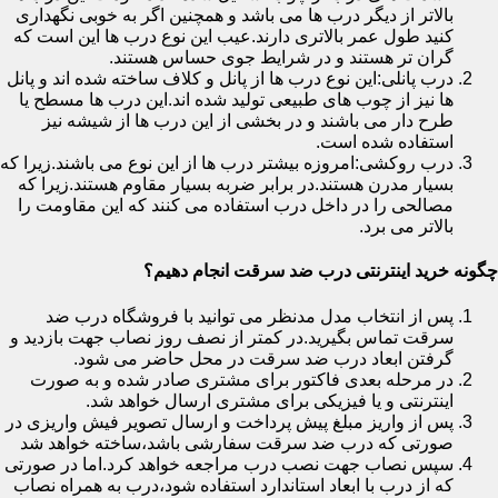
بالاتر از دیگر درب ها می باشد و همچنین اگر به خوبی نگهداری
کنید طول عمر بالاتری دارند.عیب این نوع درب ها این است که
گران تر هستند و در شرایط جوی حساس هستند.
درب پانلی:این نوع درب ها از پانل و کلاف ساخته شده اند و پانل
ها نیز از چوب های طبیعی تولید شده اند.این درب ها مسطح یا
طرح دار می باشند و در بخشی از این درب ها از شیشه نیز
استفاده شده است.
درب روکشی:امروزه بیشتر درب ها از این نوع می باشند.زیرا که
بسیار مدرن هستند.در برابر ضربه بسیار مقاوم هستند.زیرا که
مصالحی را در داخل درب استفاده می کنند که این مقاومت را
بالاتر می برد.
چگونه خرید اینترنتی درب ضد سرقت انجام دهیم؟
پس از انتخاب مدل مدنظر می توانید با فروشگاه درب ضد
سرقت تماس بگیرید.در کمتر از نصف روز نصاب جهت بازدید و
گرفتن ابعاد درب ضد سرقت در محل حاضر می شود.
در مرحله بعدی فاکتور برای مشتری صادر شده و به صورت
اینترنتی و یا فیزیکی برای مشتری ارسال خواهد شد.
پس از واریز مبلغ پیش پرداخت و ارسال تصویر فیش واریزی در
صورتی که درب ضد سرقت سفارشی باشد،ساخته خواهد شد
سپس نصاب جهت نصب درب مراجعه خواهد کرد.اما در صورتی
که از درب با ابعاد استاندارد استفاده شود،درب به همراه نصاب