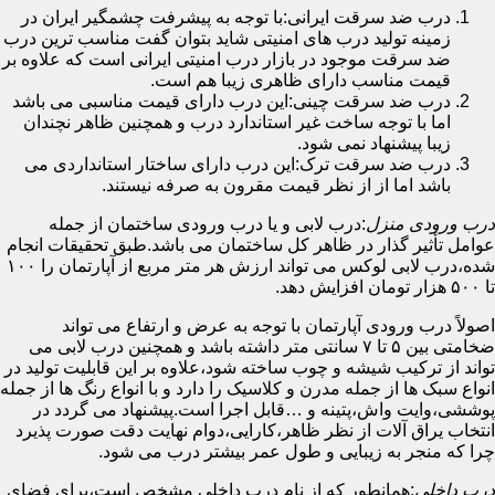
درب ضد سرقت ایرانی:با توجه به پیشرفت چشمگیر ایران در
زمینه تولید درب های امنیتی شاید بتوان گفت مناسب ترین درب
ضد سرقت موجود در بازار درب امنیتی ایرانی است که علاوه بر
قیمت مناسب دارای ظاهری زیبا هم است.
درب ضد سرقت چینی:این درب دارای قیمت مناسبی می باشد
اما با توجه ساخت غیر استاندارد درب و همچنین ظاهر نچندان
زیبا پیشنهاد نمی شود.
درب ضد سرقت ترک:این درب دارای ساختار استانداردی می
باشد اما از از نظر قیمت مقرون به صرفه نیستند.
درب ورودی منزل
:درب لابی و یا درب ورودی ساختمان از جمله
عوامل تأثیر گذار در ظاهر کل ساختمان می باشد.طبق تحقیقات انجام
شده،درب لابی لوکس می تواند ارزش هر متر مربع از آپارتمان را ۱۰۰
تا ۵۰۰ هزار تومان افزایش دهد.
اصولاً درب ورودی آپارتمان با توجه به عرض و ارتفاع می تواند
ضخامتی بین ۵ تا ۷ سانتی متر داشته باشد و همچنین درب لابی می
تواند از ترکیب شیشه و چوب ساخته شود،علاوه بر این قابلیت تولید در
انواع سبک ها از جمله مدرن و کلاسیک را دارد و با انواع رنگ ها از جمله
پوششی،وایت واش،پتینه و …قابل اجرا است.پیشنهاد می گردد در
انتخاب یراق آلات از نظر ظاهر،کارایی،دوام نهایت دقت صورت پذیرد
چرا که منجر به زیبایی و طول عمر بیشتر درب می شود.
درب داخلی
:همانطور که از نام درب داخلی مشخص است،برای فضای